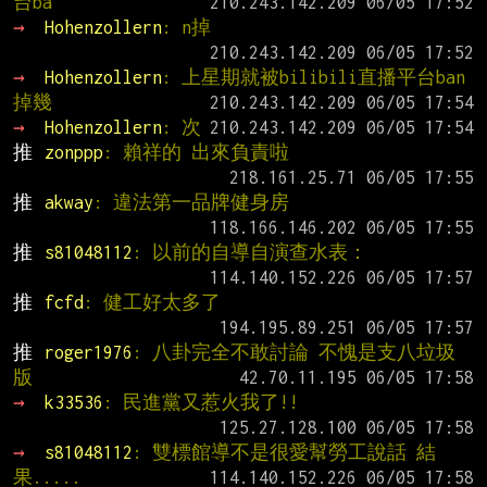
台ba
→ 
Hohenzollern
: n掉
→ 
Hohenzollern
: 上星期就被bilibili直播平台ban
掉幾
→ 
Hohenzollern
: 次
推 
zonppp
: 賴祥的 出來負責啦
推 
akway
: 違法第一品牌健身房
推 
s81048112
: 以前的自導自演查水表：
推 
fcfd
: 健工好太多了
推 
roger1976
: 八卦完全不敢討論 不愧是支八垃圾
版
→ 
k33536
: 民進黨又惹火我了!!
→ 
s81048112
: 雙標館導不是很愛幫勞工說話 結
果.....