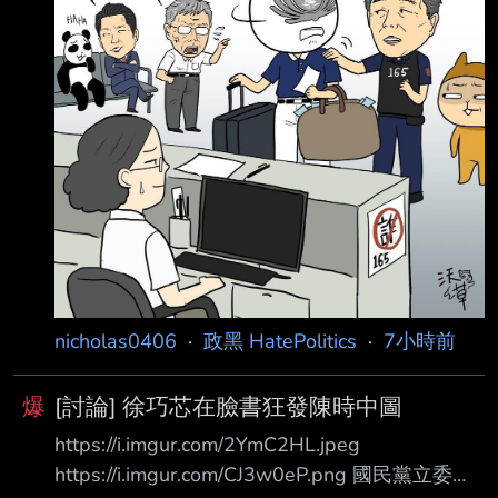
nicholas0406
·
政黑 HatePolitics
·
7小時前
爆
[討論] 徐巧芯在臉書狂發陳時中圖
https://i.imgur.com/2YmC2HL.jpeg
https://i.imgur.com/CJ3w0eP.png 國民黨立委徐