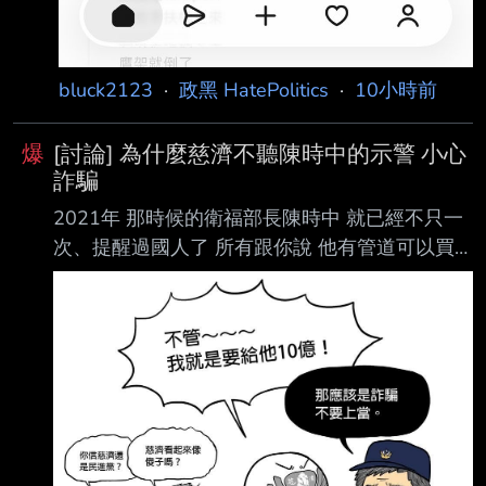
bluck2123
·
政黑 HatePolitics
·
10小時前
爆
[討論] 為什麼慈濟不聽陳時中的示警 小心
詐騙
2021年 那時候的衛福部長陳時中 就已經不只一
次、提醒過國人了 所有跟你說 他有管道可以買
到BNT疫苗的 都是掮客、詐騙犯 陳時中都已經
跟慈濟說了，小心詐騙，有人跟你說他可以買到
疫苗的都是騙子 但慈濟不管，我就是要給人騙
然後，被騙了以後 也不報警，還說是 事後看報
紙才知道 會不會太扯啊，被騙走10億 完全不知
道之外，還說 我也是看報紙 才知道的 還不聽別
人的示警，小心有詐騙 堅持要給人騙，為什麼慈
濟會這樣幹 ?? --