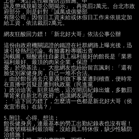
上卻「未訂定性騷擾防治措施、申

訴及懲戒規範並公開揭示」，再挨罰2萬元。台北市政
府部分，則是針對「誠萬成俱樂部

有限公司」因假日工資未給或休假日工作未依規定加
給工資，依法裁罰2萬元。

網友狂酸回力鏢！「新北好大哥」依法公事公辦

這份由政府機關認證的鐵證在社群網路上曝光後，迅
速引發熱烈討論。有臉書粉專曬出查

詢截圖，狠酸過往自豪員工福利最好的館長是「業界
福利最好、最頂的肉呆企業，保證『

憂』於勞基法」。大批網友也紛紛留言諷刺：「還有
臉笑別家健身房，自己一堆不合法。

」由於館長過去只要遇到旗下事業遭到稽查，便時常
在直播中質疑是遭到執政黨（民進黨

）政治迫害、刻意搞他，這次開罰紀錄出爐，多數罰
單皆來自新北市政府，也讓網友調侃

：「這下回力鏢了，怎麼清一色都是新北好大哥（侯
友宜市長）在搞？」

5.附註、心得、想法︰

館長健身房，連最基本的勞工出勤紀錄表也沒有喔！

還敢號稱福利最頂喔，沒給員工特休假，缺少性騷防
治措施！
