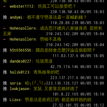
有
→ 
webster1112
: 些員工可以接受吧？
推 
andymi
: 都不遵守勞基法還一直喊虧錢？
→ 
Hohenzollern
: 成吉思汗總共八家健身房 居然有
五家
→ 
Hohenzollern
: 勞檢不及格
推 
h5t6566556
: 國昌老師會怎麼評論這個新聞？
推 
dandes0227
: 垃圾黑道
推 
holik0123
: 青鳥檢舉的吧
推 
soria
: 哈╮(╯_╰)╭
推 
lookjason
: 笑鼠 又要靠北賴祥德了
推 
Lizus
: 勞基法是政府訂的 都是賴祥德的錯