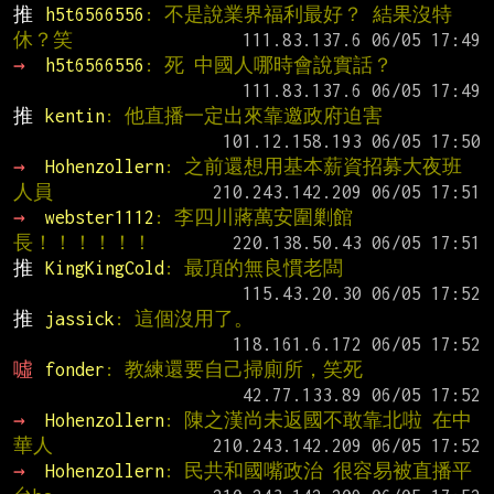
推 
h5t6566556
: 不是說業界福利最好？ 結果沒特
休？笑
→ 
h5t6566556
: 死 中國人哪時會說實話？
推 
kentin
: 他直播一定出來靠邀政府迫害
→ 
Hohenzollern
: 之前還想用基本薪資招募大夜班
人員
→ 
webster1112
: 李四川蔣萬安圍剿館
長！！！！！！
推 
KingKingCold
: 最頂的無良慣老闆
推 
jassick
: 這個沒用了。
噓 
fonder
: 教練還要自己掃廁所，笑死
→ 
Hohenzollern
: 陳之漢尚未返國不敢靠北啦 在中
華人
→ 
Hohenzollern
: 民共和國嘴政治 很容易被直播平