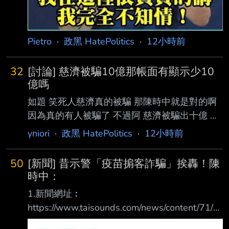
Pietro
·
政黑 HatePolitics
·
12小時前
32
[討論] 慈濟被騙10億那帳面有顯示少10
億嗎
如題 笑死人慈濟真的被騙 那陳時中就是對的啊
因為真的有人被騙了 不過阿 慈濟被騙出十億 帳
面應該要寫吧 慈濟有帳吧 沒顯示嗎 還是說不用
yniori
·
政黑 HatePolitics
·
12小時前
去管什麼帳呢 該不會 偽造文書吧 查下去做假帳
就好笑了 慈濟啊慈濟 誰做假帳呢 --
50
[新聞] 昔示警「疫苗掮客詐騙」挨轟！陳
時中：
1.新聞網址︰
https://www.taisounds.com/news/content/71/2
81893 2.新聞來源︰ 太報 3.完整新聞標題： 昔