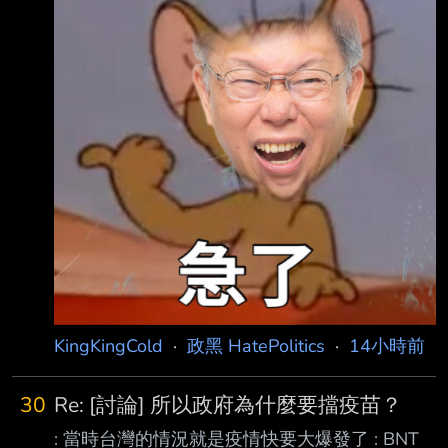
來 一堆藍白共政治人物忽然被迫回答這題 他們
除了加碼加註死不認錯之外好像也沒有其他手段
滅火 所以變成 他們在麥克風前面死不道歉 繼續
騙藍白支持者 同時出現一堆平時沒在逛政黑的
ID幫他們洗地洗白 竄改歷史 把之前騙台灣民眾
的那套發霉論述拿出來用 可憐阿 藍白共網軍 --
KingKingCold
·
政黑 HatePolitics
·
14小時前
30
Re: [討論] 所以政府為什麼要擋疫苗？
: 當時台灣的情況就是疫情快要大爆發了 : BNT