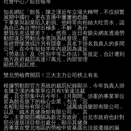
社會中心／綜合報導

知名網紅「館長」陳之漢近年立場大轉彎，不仅頻繁
展開中國行，更在直播中屢屢抱怨旗

下事業與副業陷入虧損。他時常向粉絲大吐苦水，認
為自己為台灣付出極多，不解「為什

麼我生意這麼差？」。然而，近日有眼尖網友透過勞
動部違反勞動法令查詢系統發現，館

長經營慘澹或許另有隱憂，其名下掛名負責人的多間
公司，在今年短短半年內就因為違反

《勞基法》及《性別平等工作法》等規定，合計遭到
地方政府裁罰高達17萬元，內部管理

顯然亮起紅燈。

雙北勞檢齊開罰！三大主力公司榜上有名

根據勞動部官方系統的裁罰紀錄顯示，今年負責人掛
名陳之漢的事業單位共有5筆違法裁

處，且全部集中在今年1、2月期間。涉案的事業單位
皆為館長旗下的核心企業，包含「惡

名昭彰股份有限公司」、「誠萬成俱樂部有限公司」
以及「鐵木真健身館有限公司」。其

中，主要開罰機關為新北市政府，台北市政府也針對
部分違規項目祭出處分，顯示其健身

房事業在雙北地區的勞檢中皆暴露出法規遵循的漏