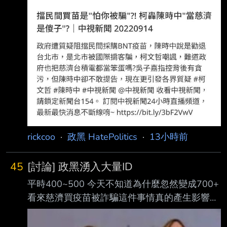
rickcoo
·
政黑 HatePolitics
·
13小時前
45
[討論] 政黑湧入大量ID
平時400~500 今天不知道為什麼忽然變成700+
看來慈濟買疫苗被詐騙這件事情真的產生影響了
搞到藍白共網軍都坐不住了 花大量人力進來替
當初怎麼黑陳時中洗地 不過你從新聞也能看出