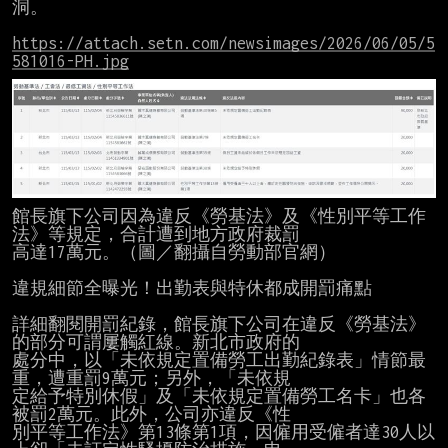
洞。

https://attach.setn.com/newsimages/2026/06/05/5
581016-PH.jpg
館長旗下公司因為違反《勞基法》及《性別平等工作
法》等規定，合計遭到地方政府裁罰

高達17萬元。（圖／翻攝自勞動部官網）

違規細節全曝光！出勤表與特休都成開罰痛點

詳細翻閱開罰紀錄，館長旗下公司在違反《勞基法》
的部分可謂屢觸紅線。新北市政府的

處分中，以「未依規定置備勞工出勤紀錄表」情節最
重，遭重罰9萬元；另外，「未依規

定給予特別休假」及「未依規定置備勞工名卡」也各
被罰2萬元。此外，公司亦違反《性

別平等工作法》第13條第1項，因僱用受僱者達30人以