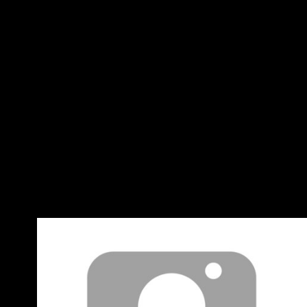
泰疫苗事件始末 第一部分： 2020下半年 政府簽
約預購AZ疫苗1000萬劑，全球疫苗仍未上市。
政府提供研發補助給高端、聯亞等本土生技公司
進行第一、二期臨床試驗。 需求狀況：2020 年
台灣疫情控制良好，疫苗需求尚未急迫。 2021年
2月 政府簽約