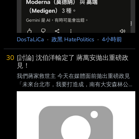
定“國民黨也想分 加上可以讓上海代理商賺錢 還
可以賺名聲 話說回來 所以蔣萬安說當初缺疫苗
他有去查證過了嗎 以及 高端真的不錯 經過這幾
年的實驗證明 確實是有效的疫苗 當初都被國民
黨抹黑了 --
DosTaLiCa
·
政黑 HatePolitics
·
4小時前
30
[討論] 沈伯洋輸定了 蔣萬安拋出重磅政
見！
我們蔣家救世主 今天在媒體面前拋出重磅政見
「未來台北市，我要打造成，南有大安森林公
園，北有榮星花園!」 沈伯洋，人家要蓋花園跟
公園欸！你怎麼比？該識相點退選了啦! 沈伯洋
建議你蓋一個台北101不然打不贏喔 --