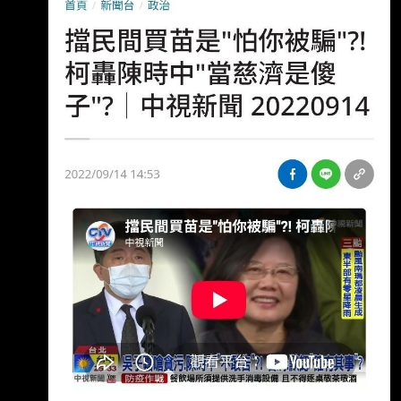
示警「疫苗掮客詐騙」挨轟！陳時中：當年無數
抹黑、真相終於被看見 4.完整新聞內容︰
2026-08-07 12:10 / 作者 綜合中心 律師陳昱
瑄、疫苗掮客李易儒2021年間涉嫌假稱「上海
復星大股東」名義協助慈濟基金會 購買疫苗，
誆騙慈濟10.6億高額「委任費」，近日因陳昱
瑄、李易儒等人遭檢方起訴才使 全案曝光。回
顧當時，時任衛福部長陳時中擔任中央