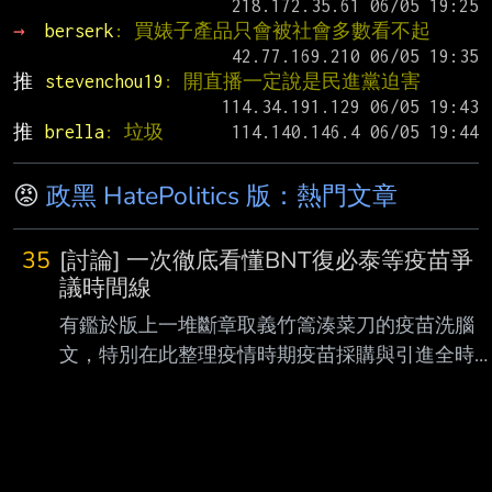
→ 
berserk
: 買婊子產品只會被社會多數看不起
推 
stevenchou19
: 開直播一定說是民進黨迫害
推 
brella
: 垃圾
😡
政黑 HatePolitics 版：熱門文章
35
[討論] 一次徹底看懂BNT復必泰等疫苗爭
議時間線
有鑑於版上一堆斷章取義竹篙湊菜刀的疫苗洗腦
文，特別在此整理疫情時期疫苗採購與引進全時
間線 看完這篇你就不需要再去看其他胡扯文了，
把洗壞的記憶再度重置回真實歷史記憶 文章會分
做兩部份，第一部分解析疫情期間各大疫苗品牌
的引進與台灣需求狀況，第二部分探討BNT复必