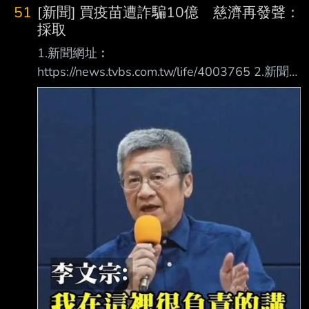
51
[新聞] 買疫苗遭詐騙10億 慈濟再發聲：
採取
1.新聞網址︰
https://news.tvbs.com.tw/life/4003765 2.新聞
來源︰ TVBS 3.完整新聞標題： 買疫苗遭詐騙
10億 慈濟再發聲：採取法律措施捍衛捐款大眾
權益 4.完整新聞內容︰ 買疫苗遭詐騙10億 慈
濟再發聲：採取法律措施捍衛捐款大眾權益 記
者：陳昫蓁 發佈時間：2026.08.07 16:03 最後
更新時間：2026.08.07 16:03 慈濟基金會於疫
情期間採購BNT疫苗時，遭彰化律師公會前理事
長陳昱瑄及互道宗教組織李 世宗家族合謀，詐
騙10.6億元顧問費。