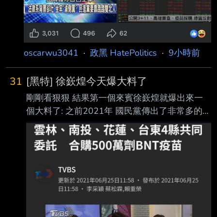
oscarwu3041
·
政黑 HatePolitics
·
9小時前
31
[黑特] 徐嶔煌今天爆大料了
剛剛看狠狠 結果第一個來賓徐嶔煌就爆出來一
個大料了: 之前2021年 國民黨傳出了非常多的鬼
故事 例如有人指控(到底是誰他沒有講) 另外有一
位知名媒體人/民調公司老闆指控 (題外話 後來他
因為造謠誹謗 被法院依加重誹謗罪判刑+賠錢)
這樣的風聲(事後證明幾乎都是造謠)當時非常多
上面只是其中兩個例子 徐嶔煌當時也在做疫苗
掮客這個議題的調查報導 所以他就放出風聲說
自己想買BNT疫苗 然後真的就有一個人聽到風
聲跑來接觸他 兩個人約在板橋的某地碰面 這個