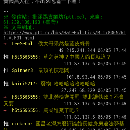
黃國昌人捏，不出來咆嘯一下喔！

※ 發信站: 批踢踢實業坊(ptt.cc), 來自: 
※ 文章網址: 
https://www.ptt.cc/bbs/HatePolitics/M.178065261
1.A.F31.html
→ 
LeeSeDol
: 侯大哥果然是藍皮綠骨
推 
h5t6566556
: 草之莮神？中國人館長就這？
推 
Spinner3
: 最頂的慣老闆！
推 
kairi5217
: 廢物 哈哈哈哈哈哈哈哈
→ 
h5t6566556
: 雙北勞檢齊開罰 雙北誰執政？不會
又要
→ 
h5t6566556
: 罵民進黨了吧？
推 
rickcoo
: 國昌老濕怎麼評論館長健身房違法勞基