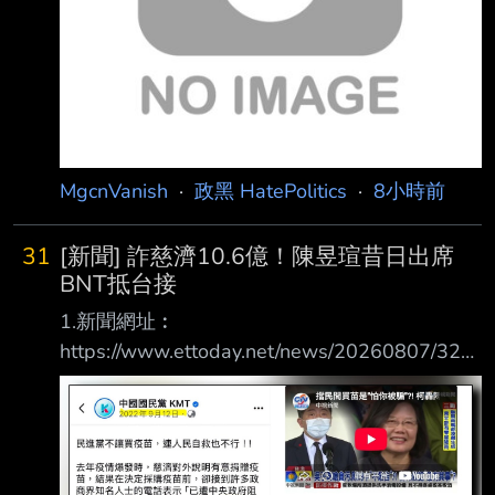
MgcnVanish
·
政黑 HatePolitics
·
8小時前
31
[新聞] 詐慈濟10.6億！陳昱瑄昔日出席
BNT抵台接
1.新聞網址︰
https://www.ettoday.net/news/20260807/321
5313.htm 2.新聞來源︰ ETToday 3.完整新聞標
題： 詐慈濟10.6億！陳昱瑄昔日出席BNT抵台
接機 與陳時中同框畫面曝 4.完整新聞內容︰
記者劉人豪／台北報導 慈濟基金會2021年在疫