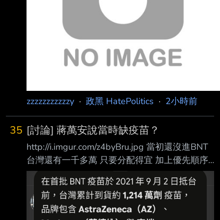
zzzzzzzzzzzy
·
政黑 HatePolitics
·
2小時前
35
[討論] 蔣萬安說當時缺疫苗？
http://i.imgur.com/z4byBru.jpg 當初還沒進BNT
台灣還有一千多萬 只要分配得宜 加上優先順序
以及後續台灣製造的高端補上 基本上就可以度
過疫苗偏少的狀況 我是不懂蔣萬安為什麼說當
時缺疫苗 那既然缺疫苗 陳時中就更沒有阻擋的
理由 唯一解釋就是國民黨力挺的法律顧問 “說不