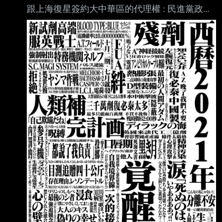
跟上海復星簽約大中華區的代理權 : 民進黨政府
不想要跟上海買東西 : 硬要跟BNT原廠採購 : 但
是BNT原廠已經把代理權賣給復星 : 他們也不能
直接繞過代理商賣給台灣 : 郭董跟台積電還有慈
濟才會主動要求由民間採購 : 民間採購才會有掮
客跟詐騙問題 : 所以民進黨為什麼不要跟上海復
星買疫苗？ : 直接由政府出面採購不就好了？ : -
---- 陳時中當時刻意為國產疫苗保留市場份額，
但國產疫苗開發速度太慢 陳時中又沉醉於小島
鎖國的成功而高傲自滿 遲未積極處