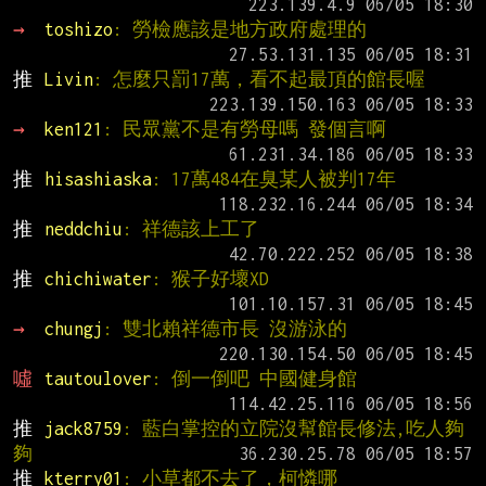
→ 
toshizo
: 勞檢應該是地方政府處理的
推 
Livin
: 怎麼只罰17萬，看不起最頂的館長喔
→ 
ken121
: 民眾黨不是有勞母嗎 發個言啊
推 
hisashiaska
: 17萬484在臭某人被判17年
推 
neddchiu
: 祥德該上工了
推 
chichiwater
: 猴子好壞XD
→ 
chungj
: 雙北賴祥德市長 沒游泳的
噓 
tautoulover
: 倒一倒吧 中國健身館
推 
jack8759
: 藍白掌控的立院沒幫館長修法,吃人夠
夠
推 
kterry01
: 小草都不去了，柯憐哪