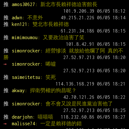
推 
amos30627
: 新北市長賴祥德迫害館長
推 
adwn
: 不意外
推 
ken121
: 雙北市長賴祥德
推 
mimimoumou
: 又要政治迫害了笑
推 
simonrocker
: 經營慘淡 就放給他爛了阿 真的不
勝
→ 
simonrocker
: 唏噓
推 
saimeitetsu
: 笑死
推 
akway
: 捍衛勞權的狗昌呢？
推 
simonrocker
: 會不會又說是民進黨迫害他了
推 
dearjohn
: 嘻嘻嘻
→ 
malisse74
: 一定是賴祥德的錯