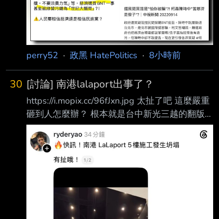
情期間購買BNT疫苗，卻遭彰化律師公會前理事
長陳昱瑄與「互道 」宗教組織李世宗家族合
謀，騙取10.6億元「顧問費」。對此，慈濟今
（7）日發出聲明 ，強調本案經法官審理後，如
法院認定被告等人確係成立犯罪並且有犯
perry52
·
政黑 HatePolitics
·
8小時前
30
[討論] 南港lalaport出事了？
https://i.mopix.cc/96fJxn.jpg 太扯了吧 這麼嚴重
砸到人怎麼辦？ 根本就是台中新光三越的翻版
爲什麼藍白（政黑點）執政的城市 都會發生這
種工安 藍白畜都吃了那麼多的台北廚餘 就放過
牠們吧 另外八卦板是不是根本不討論這件事？ -
-