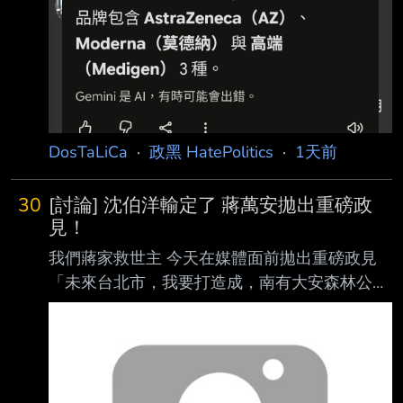
時缺疫苗 那既然缺疫苗 陳時中就更沒有阻擋的
理由 唯一解釋就是國民黨力挺的法律顧問 “說不
定“國民黨也想分 加上可以讓上海代理商賺錢 還
可以賺名聲 話說回來 所以蔣萬安說當初缺疫苗
他有去查證過了嗎 以及 高端真的不錯 經過這幾
年的實驗證明 確實是有效的疫苗 當初都被國民
黨抹黑了 --
DosTaLiCa
·
政黑 HatePolitics
·
1天前
30
[討論] 沈伯洋輸定了 蔣萬安拋出重磅政
見！
我們蔣家救世主 今天在媒體面前拋出重磅政見
「未來台北市，我要打造成，南有大安森林公
園，北有榮星花園!」 沈伯洋，人家要蓋花園跟
公園欸！你怎麼比？該識相點退選了啦! 沈伯洋
建議你蓋一個台北101不然打不贏喔 --