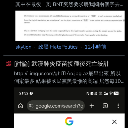
其中在最後一刻 BNT突然要求將我國兩個字去
+28億=63.16億， 依當時匯率約2.2638億美
掉 https://i.mopix.cc/znsIxB.jpg 衛福部將我國改
元。 這也與慈濟最近聲稱花2.05億美元，過去
成台灣後 就沒下文了 其中信件中的我國兩個中
宣稱1.75億美元，都
文字 還是簡體 很明顯就是中國方面提出的要求
BNT公司再複製下來 (2) 在郭台銘公開的 和BNT
大股東的信件 裡面有提到 BNT和台灣間的交易
skylion
·
政黑 HatePolitics
·
12小時前
沒能完成 只有一個原因 就是我們用的名稱 上海
復星不同意 郭台銘的本意是想指責政府意識形
爆
[討論] 武漢肺炎疫苗接種後死亡統計
態 但政府公佈協議 我方用的名稱 是用Republic
http://i.imgur.com/ghlTIAo.jpg az最早出來 所以
o
個案最多 結果被國民黨黑最慘的高端 居然每10
萬人只有1.2人 雖然說有打疫苗真的都降低很多
但是1.2人 真的表現很好阿 回過頭來看 真的就是
國民黨拼命抹黑台灣的生技產業 阿不就好加在高
端夠爭氣 除了內用還可以外銷 還被蔣萬安抹黑
是掩蓋了採購程序 結果是蔣萬安決議的 再度覺
得..... 國民黨你們好好躺平好嗎 --