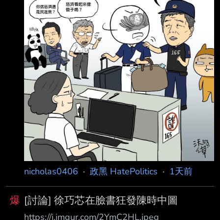
人的示警，小心有詐騙 堅持要給人騙，為什麼慈
濟會這樣幹 ?? --
nicholas0406
·
政黑 HatePolitics
·
1天前
爆
[討論] 徐巧芯在臉書狂發陳時中圖
https://i.imgur.com/2YmC2HL.jpeg