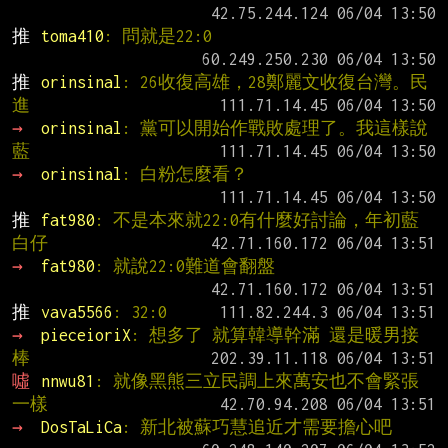
推 
toma410
: 問就是22:0
推 
orinsinal
: 26收復高雄，28鄭麗文收復台灣。民
進
→ 
orinsinal
: 黨可以開始作戰敗處理了。我這樣說
藍
→ 
orinsinal
: 白粉怎麼看？
推 
fat980
: 不是本來就22:0有什麼好討論，年初藍
白仔
→ 
fat980
: 就說22:0難道會翻盤
推 
vava5566
: 32:0
→ 
pieceioriX
: 想多了 就算韓導幹滿 還是暖男接
棒
噓 
nnwu81
: 就像黑熊三立民調上來萬安也不會緊張
一樣
→ 
DosTaLiCa
: 新北被蘇巧慧追近才需要擔心吧