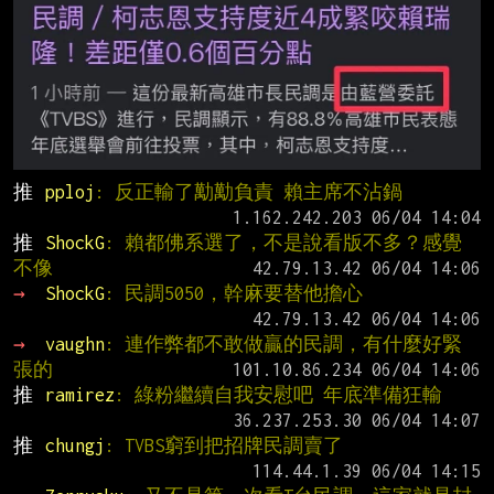
推 
pploj
: 反正輸了勱勱負責 賴主席不沾鍋
推 
ShockG
: 賴都佛系選了，不是說看版不多？感覺
不像
→ 
ShockG
: 民調5050，幹麻要替他擔心
→ 
vaughn
: 連作弊都不敢做贏的民調，有什麼好緊
張的
推 
ramirez
: 綠粉繼續自我安慰吧 年底準備狂輸
推 
chungj
: TVBS窮到把招牌民調賣了