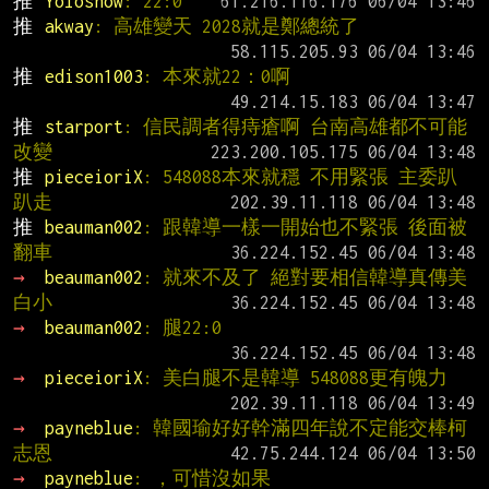
推 
Yolosnow
: 22:0
推 
akway
: 高雄變天 2028就是鄭總統了
推 
edison1003
: 本來就22：0啊
推 
starport
: 信民調者得痔瘡啊 台南高雄都不可能
改變
推 
pieceioriX
: 548088本來就穩 不用緊張 主委趴
趴走
推 
beauman002
: 跟韓導一樣一開始也不緊張 後面被
翻車
→ 
beauman002
: 就來不及了 絕對要相信韓導真傳美
白小
→ 
beauman002
: 腿22:0
→ 
pieceioriX
: 美白腿不是韓導 548088更有魄力
→ 
payneblue
: 韓國瑜好好幹滿四年說不定能交棒柯
志恩
→ 
payneblue
: ，可惜沒如果