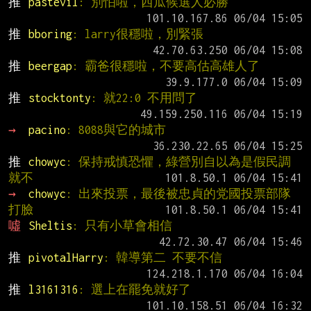
推 
pastevil
: 別怕啦，西瓜候選人必勝
推 
bboring
: larry很穩啦，別緊張
推 
beergap
: 霸爸很穩啦，不要高估高雄人了
推 
stocktonty
: 就22:0 不用問了
→ 
pacino
: 8088與它的城市
推 
chowyc
: 保持戒慎恐懼，綠營別自以為是假民調
就不
→ 
chowyc
: 出來投票，最後被忠貞的党國投票部隊
打臉
噓 
Sheltis
: 只有小草會相信
推 
pivotalHarry
: 韓導第二 不要不信
推 
l3161316
: 選上在罷免就好了