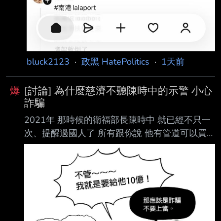
bluck2123
·
政黑 HatePolitics
·
1天前
爆
[討論] 為什麼慈濟不聽陳時中的示警 小心
詐騙
2021年 那時候的衛福部長陳時中 就已經不只一
次、提醒過國人了 所有跟你說 他有管道可以買
到BNT疫苗的 都是掮客、詐騙犯 陳時中都已經
跟慈濟說了，小心詐騙，有人跟你說他可以買到
疫苗的都是騙子 但慈濟不管，我就是要給人騙
然後，被騙了以後 也不報警，還說是 事後看報
紙才知道 會不會太扯啊，被騙走10億 完全不知
道之外，還說 我也是看報紙 才知道的 還不聽別