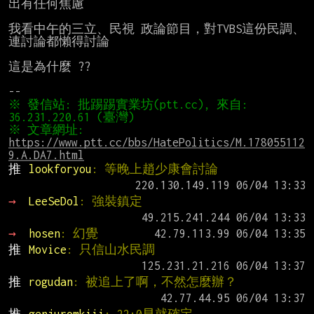
出有任何焦慮

我看中午的三立、民視 政論節目，對TVBS這份民調、
連討論都懶得討論

這是為什麼 ??

※ 發信站: 批踢踢實業坊(ptt.cc), 來自: 
※ 文章網址: 
https://www.ptt.cc/bbs/HatePolitics/M.178055112
9.A.DA7.html
推 
lookforyou
: 等晚上趙少康會討論
→ 
LeeSeDol
: 強裝鎮定
→ 
hosen
: 幻覺
推 
Movice
: 只信山水民調
推 
rogudan
: 被追上了啊，不然怎麼辦？