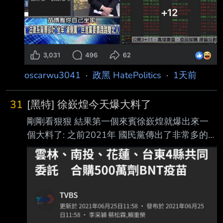
oscarwu3041
·
政黑 HatePolitics
·
1天前
31
[黑特] 徐嶔煌今天爆大料了
剛剛看狠狠 結果第一個來賓徐嶔煌就爆出來一
個大料了: 之前2021年 國民黨傳出了非常多的鬼
故事 例如有人指控(到底是誰他沒有講) 另外有一
位知名媒體人/民調公司老闆指控 (題外話 後來他
因為造謠誹謗 被法院依加重誹謗罪判刑+賠錢)
這樣的風聲(事後證明幾乎都是造謠)當時非常多
上面只是其中兩個例子 徐嶔煌當時也在做疫苗
掮客這個議題的調查報導 所以他就放出風聲說