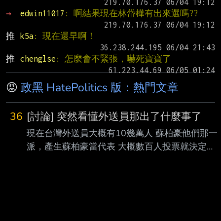
→ 
edwin11017
: 啊結果現在林岱樺有出來選嗎??
推 
k5a
: 現在還早啊！
推 
chenglse
: 怎麼會不緊張，嚇死寶寶了
😡
政黑 HatePolitics 版：熱門文章
36
[討論] 突然看懂外送員那出了什麼事了
現在台灣外送員大概有10幾萬人 蘇柏豪他們那一
派，產生蘇柏豪當代表 大概數百人投票就決定了
跟一般公司工會代表成立的人數相差很遠 結果多
數外送員 不管是關心還是不關心 或是認爲蘇柏豪
不能代表外送員發聲的 都無力阻止 全部外送員都
被拉去當政治作秀祭品 這票人在修法前 卻沒有先
想辦法產生正式的代表 現在都任人宰割 --