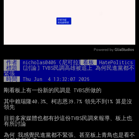
Powered by 
GliaStudios
Mute
作者
nicholas0406 (尼可拉斯)
看板
HatePolitics
標題
[討論] TVBS民調高雄被追上 為何民進黨都不
緊張 
時間
Thu Jun  4 13:32:07 2026
剛看板上有一份新的民調是 TVBS所做的

其中賴瑞隆40.3%、柯志恩39.7% 領先不到1% 算是沒
領先

目前多家媒體也都有抄這份TVBS民調來報導、板上也
有所討論

為何 我感覺民進黨都不緊張、甚至板上青鳥也是看不