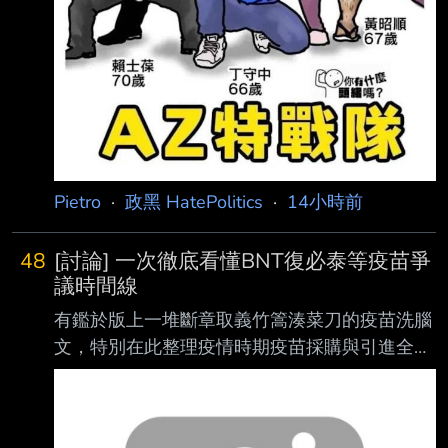
Pietro
·
政黑 HatePolitics
·
14小時前
48
[討論] 一次徹底看懂BNT復必泰等疫苗爭
議時間線
有鑑於版上一堆斷章取義竹篙湊菜刀的疫苗洗腦
文，特別在此整理疫情時期疫苗採購與引進全時
間線 看完這篇你就不需要再去看其他胡扯文
了，把洗壞的記憶再度重置回真實歷史記憶 文
章會分做兩部份，第一部分解析疫情期間各大疫