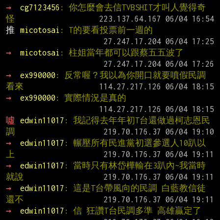
→ 
cg7123456
: 你怎麼會去信TVBSHIT才叫人覺得奇
怪
推 
micotosai
: T的要看投票前一週的
→ 
micotosai
: 柱姐當年都可以跟蔡五五波了
→ 
ex990000
: 反常喔？我以為你開口就要噴假民調 
看來
→ 
ex990000
: 實際情況是真的
噓 
edwin11017
: 我記得去年年初T台還做過柯志恩民
調
→ 
edwin11017
: 輾壓所有民進黨初選參選人10趴以
上
→ 
edwin11017
: 當時只有林岱樺輸在3趴內~我當時
就說
→ 
edwin11017
: 這是T台帶風向的民調 白藍教信徒
還不
→ 
edwin11017
: 信 狂讚T台民調多準 高雄贏定了