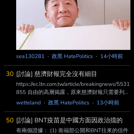
sea130281
·
政黑 HatePolitics
·
14小時前
30
[討論] 慈濟財報完全沒有細目
https://ec.ltn.com.tw/article/breakingnews/5531
855 自由的高層揭露，原來慈濟財報只需要列總
目就可，明細都省略。 慈濟2021年為疫苗對外
wetteland
·
政黑 HatePolitics
·
13小時前
募款35.16億元、對內動用28億元， 災害救助共
支出63.86億元，這包括買疫苗的支出。 但因為
50
[討論] BNT疫苗是中國方面因政治擋的
都沒有細目， 所以不知道買疫苗是花了35.16億
有兩個證據： (1) 衛福部公開和BNT往來的信件
+28億， 還是63.86億裡面的多少錢。 35.16億