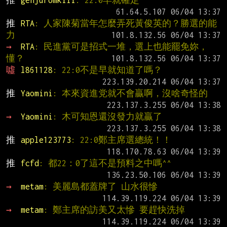
推 
genjuromkiii
: 22:0早就確定
推 
RTA
: 人家陳菊當年怎麼弄死黃俊英的？勝選的能
力
→ 
RTA
: 民進黨可是招式一堆，選上也能罷免妳，
懂？
噓 
l861128
: 22:0不是早就知道了嗎？
推 
Yaomini
: 本來資進党就不會贏啊，沒啥奇怪的
→ 
Yaomini
: 木可知恩還沒發力就贏了
推 
apple123773
: 22:0鄭主席選總統！！
推 
fcfd
: 都22：0了這不是預料之中嗎^^
→ 
metam
: 美麗島都蓋牌了 山水很慘
→ 
metam
: 鄭主席的訪美又太慘 要趕快洗掉