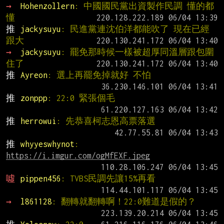
→ 
Hohenzollern
: 中國國民黨出資製作民調 懂的都
懂
推 
jackysuyu
: 民進黨連沈伯洋都能吹了 現在已經
跟大
→ 
jackysuyu
: 罷免那時候一樣被超厚同溫層跟包圍
住了
推 
Ayreon
: 選上再罷免掉就好 不怕
推 
zonppp
: 22:0 緊張個毛
推 
herrowui
: 先恭喜柯志恩高票落選
推 
whyyeswhynot
: 
https://i.imgur.com/ogMfEXF.jpeg
噓 
pippen456
: TVBS民調先讓15%再看
→ 
l861128
: 翻轉就翻轉啊！22:0難道是假的？