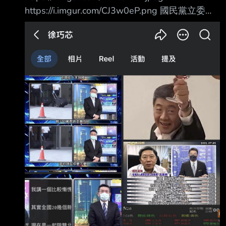
https://i.imgur.com/CJ3w0eP.png 國民黨立委徐
巧芯 今天連發三篇臉書文在罵陳時中 有一篇又
開始連連看了 然後最新一篇狂發跟陳時中有關的
圖 這女人是不是精神有問題？ 她到底對陳時中
有什麼執念？ --