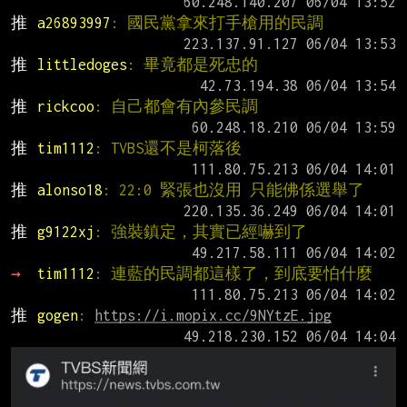
推 
a26893997
: 國民黨拿來打手槍用的民調
推 
littledoges
: 畢竟都是死忠的
推 
rickcoo
: 自己都會有內參民調
推 
tim1112
: TVBS還不是柯落後
推 
alonso18
: 22:0 緊張也沒用 只能佛係選舉了
推 
g9122xj
: 強裝鎮定，其實已經嚇到了
→ 
tim1112
: 連藍的民調都這樣了，到底要怕什麼
推 
gogen
: 
https://i.mopix.cc/9NYtzE.jpg