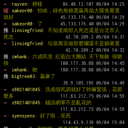
→ 
rayven
: 榜樣
噓 
sakeor00
: 怕啥，綠色無賴選贏再搞大罷免重選
就好
→ 
sakeor00
: 了
推 
linsiegfried
: 不知道南部人死忠還是台北市人
死忠
→ 
linsiegfried
: 垃圾萬安做那麼爛還不是躺著選
推 
imhank
: 六成民意 紅藍白大團結 天下無敵 很吻 
很
→ 
imhank
: 吻
推 
bigtree03
: 贏麻了
→ 
s9021401045
: 洗成假民調就好了幹嘛緊張，花那
麼多
→ 
s9021401045
: 錢請網軍不是亂花的
→ 
syensyens
: 好了啦，笑死