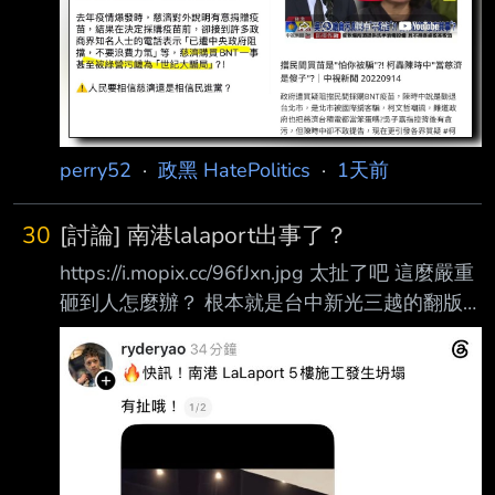
記者劉人豪／台北報導 慈濟基金會2021年在疫
情期間購買BNT疫苗，卻遭彰化律師公會前理事
長陳昱瑄與「互道 」宗教組織李世宗家族合
謀，騙取10.6億元「顧問費」。對此，慈濟今
（7）日發出聲明 ，強調本案經法官審理後，如
法院認定被告等人確係成立犯罪並且有犯
perry52
·
政黑 HatePolitics
·
1天前
30
[討論] 南港lalaport出事了？
https://i.mopix.cc/96fJxn.jpg 太扯了吧 這麼嚴重
砸到人怎麼辦？ 根本就是台中新光三越的翻版
爲什麼藍白（政黑點）執政的城市 都會發生這
種工安 藍白畜都吃了那麼多的台北廚餘 就放過
牠們吧 另外八卦板是不是根本不討論這件事？ -
-