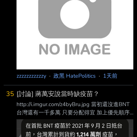
苗品牌的引進與台灣需求狀況，第二部分探討
BNT复必泰疫苗事件始末 第一部分： 2020下半
年 政府簽約預購AZ疫苗1000萬劑，全球疫苗仍
未上市。 政府提供研發補助給高端、聯亞等本
土生技公司進行第一、二期臨床試驗。 需求狀
況：2020 年台灣疫情控制良好，疫苗需求尚未
急迫。 2021年 2月 政府簽約
zzzzzzzzzzzy
·
政黑 HatePolitics
·
1天前
35
[討論] 蔣萬安說當時缺疫苗？
http://i.imgur.com/z4byBru.jpg 當初還沒進BNT
台灣還有一千多萬 只要分配得宜 加上優先順序
以及後續台灣製造的高端補上 基本上就可以度
過疫苗偏少的狀況 我是不懂蔣萬安為什麼說當