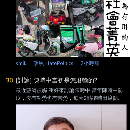
smik
·
政黑 HatePolitics
·
2小時前
30
[討論] 陳時中當初是怎麼輸的?
最近慈濟被騙 剛好來討論陳時中 當年陳時中防
疫，沒有功勞也有苦勞，每天2點準時出席防疫
記者會 當年不少人守著2點看他報數字 比當年八
點檔全民一起看還要熱鬧 部分人口中防疫大功
臣的他 怎麼會輸將近十個百分點? --