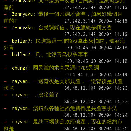
→ 
Zenryaku
: 又不是第一次看T台民調，這家就是封
關前
→ 
Zenryaku
: 最後一個民調才會準，如果好幾個月
前的T
→ 
Zenryaku
: 台民調能信，現在總統是柯文哲
→ 
bollar7
: 民進黨還一堆招沒拿出來怕屁，號召海
外青
→ 
bollar7
: 鳥、北漂青鳥投票專車
→ 
chungj
: 國民黨的求真民調=TVBS民調
→ 
rayven
: 一邊背後是支那共產，一邊背後是共產
國際
→ 
rayven
: ，沒啥差了
→ 
rayven
: 灑錢跟各種社福免費都是共產黨手法
→ 
rayven
: 最終下場就是政府破產，現在的紐約市
就是