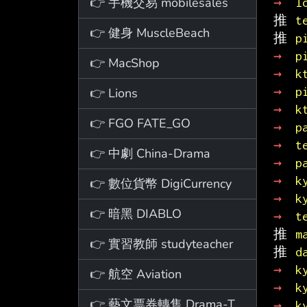
👉 手機交易 mobilesales
→ 
l
推 
t
👉 健身 MuscleBeach
推 
p
→ 
p
👉 MacShop
→ 
k
→ 
p
👉 Lions
→ 
k
👉 FGO FATE_GO
→ 
p
→ 
t
👉 中劇 China-Drama
→ 
p
→ 
k
👉 數位貨幣 DigiCurrency
→ 
k
👉 暗黑 DIABLO
→ 
t
推 
m
👉 實習教師 studyteacher
推 
d
→ 
k
👉 航空 Aviation
→ 
k
👉 藝文票券轉售 Drama-Ticket
→ 
k