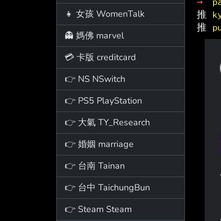
→ 
p
👧 女孩 WomenTalk
推 
k
推 
p
👻 媽佛 marvel
💳 卡版 creditcard
👉 NS NSwitch
👉 PS5 PlayStation
👉 大氣 TY_Research
👉 婚姻 marriage
👉 台南 Tainan
👉 台中 TaichungBun
👉 Steam Steam