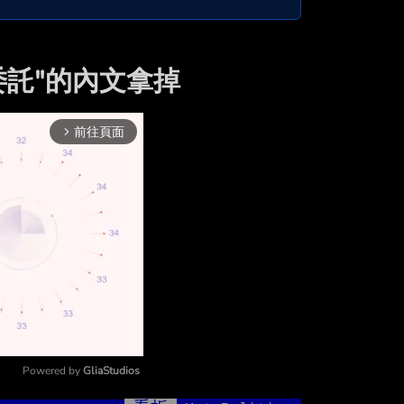
營委託"的內文拿掉
前往頁面
arrow_forward_ios
Powered by 
GliaStudios