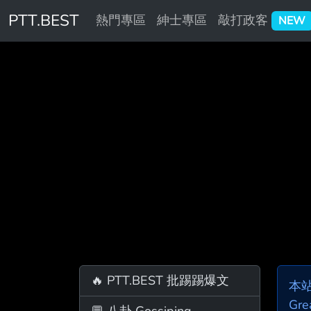
PTT.BEST
熱門專區
紳士專區
敲打政客
NEW
🔥 PTT.BEST 批踢踢爆文
本
Gre
💬 八卦 Gossiping