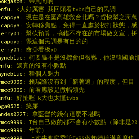
ookjason
: 帶風向啊
enfu
: k大好厲害 我回頭看tvbs自己的民調
icapoya
: 現在是在圍高雄救台北嗎？趕快幫之蔣萬
icapoya
: 安轉移焦點，免得一直處於挨打狀態，感
terry01
: 幫砍預算，搞錯不存在的市場做文宣，拼
icapoya
: 覺這個民調是有目的的
terry01
: 命掛看板xD
ayneblue
: 柯要贏不是沒機會但很難，他沒韓國瑜
enfu
: 還真的沒有小數點
ayneblue
: 種個人魅力
ymco9999
: 賴瑞隆沒有到「躺著選」的程度，但目
ymco9999
: 前看應該是微幅領先
enfu
: 好扯喔 k大也太懂tvbs
aga0525
: 笑屎
andes0227
: 拿藍營的錢有這麼不堪嗎
ymco9999
: T台自己做的都不會有小數點（除非是20
ymco9999
: 年前）
ymco9999
: 上次牛煦庭委託TVBS做賴清德滿意度也