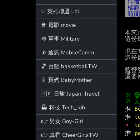
作
標
✨ 英雄聯盟 LoL
時
🍿 電影 movie
本來T
🪖 軍事 Military
這份
現在改
📡 通訊 MobileComm
這份
🏀 台籃 basketballTW
藍營
還要
🍼 寶媽 BabyMother
🇯🇵 日旅 Japan_Travel
※ 文
🏭 科技 Tech_Job
推 
B
推 
t
👉 男女 Boy-Girl
→ 
t
推 
p
👉 真香 CheerGirlsTW