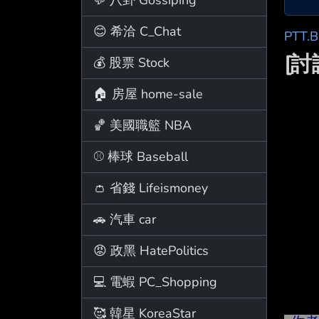
😊 希洽 C_Chat
PTT.
[
💰 股票 Stock
🏠 房屋 home-sale
🏀 美國職籃 NBA
⚾ 棒球 Baseball
👛 省錢 Lifeismoney
🚗 汽車 car
😡 政黑 HatePolitics
💻 電蝦 PC_Shopping
🥰 韓星 KoreaStar