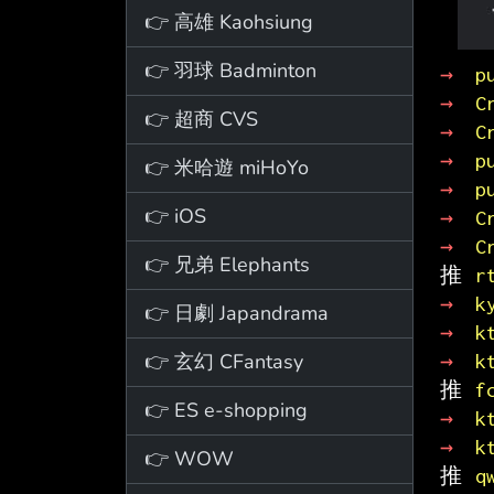
👉 高雄 Kaohsiung
👉 羽球 Badminton
→ 
p
→ 
C
👉 超商 CVS
→ 
C
→ 
p
👉 米哈遊 miHoYo
→ 
p
👉 iOS
→ 
C
→ 
C
👉 兄弟 Elephants
推 
r
→ 
k
👉 日劇 Japandrama
→ 
k
👉 玄幻 CFantasy
→ 
k
推 
f
👉 ES e-shopping
→ 
k
→ 
k
👉 WOW
推 
q