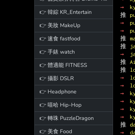
→ 
k
👉 韓綜 KR_Entertain
推 
p
→ 
p
👉 美妝 MakeUp
→ 
p
👉 速食 fastfood
推 
m
推 
j
👉 手錶 watch
→ 
j
推 
A
👉 體適能 FITNESS
推 
l
→ 
l
👉 攝影 DSLR
→ 
l
👉 Headphone
→ 
k
→ 
k
👉 嘻哈 Hip-Hop
→ 
k
→ 
k
👉 轉珠 PuzzleDragon
推 
d
👉 美食 Food
→ 
d