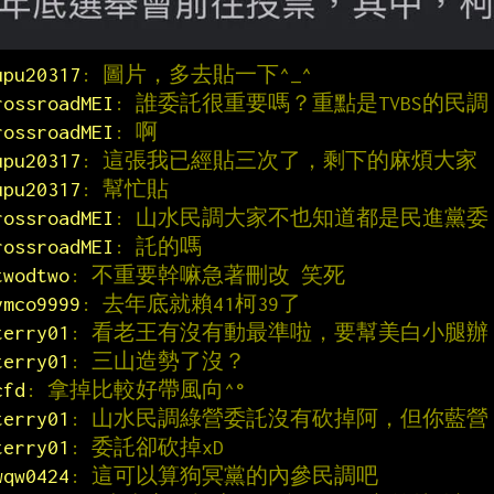
upu20317
: 圖片，多去貼一下^_^
rossroadMEI
: 誰委託很重要嗎？重點是TVBS的民調
rossroadMEI
: 啊
upu20317
: 這張我已經貼三次了，剩下的麻煩大家
upu20317
: 幫忙貼
rossroadMEI
: 山水民調大家不也知道都是民進黨委
rossroadMEI
: 託的嗎
twodtwo
: 不重要幹嘛急著刪改 笑死
ymco9999
: 去年底就賴41柯39了
terry01
: 看老王有沒有動最準啦，要幫美白小腿辦
terry01
: 三山造勢了沒？
cfd
: 拿掉比較好帶風向^°
terry01
: 山水民調綠營委託沒有砍掉阿，但你藍營
terry01
: 委託卻砍掉xD
wqw0424
: 這可以算狗冥黨的內參民調吧