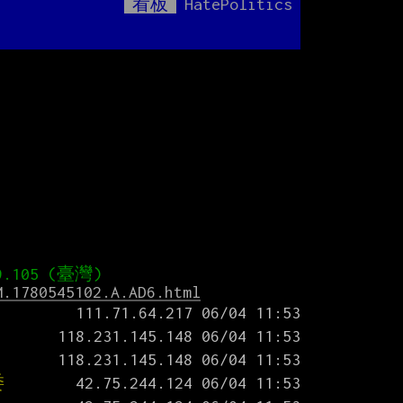
看板
HatePolitics
Mute
M.1780545102.A.AD6.html
委