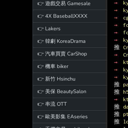
→ 
k
👉 遊戲交易 Gamesale
→ 
k
👉 4X BaseballXXXX
→ 
c
→ 
f
👉 Lakers
→ 
f
→ 
k
👉 韓劇 KoreaDrama
推 
C
👉 汽車買賣 CarShop
→ 
C
→ 
k
👉 機車 biker
→ 
k
→ 
k
👉 新竹 Hsinchu
推 
p
👉 美保 BeautySalon
推 
h
→ 
k
👉 串流 OTT
推 
d
推 
p
👉 歐美影集 EAseries
推 
l