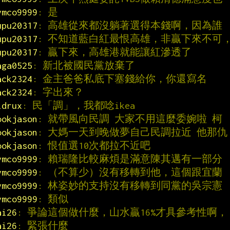
ymco9999
: 是
upu20317
: 高雄從來都沒躺著選得本錢啊，因為誰
upu20317
: 不知道藍白紅最恨高雄，非贏下來不可
upu20317
: 贏下來，高雄港就能讓紅滲透了
aga0525
: 新北被國民黨放棄了
ack2324
: 金主爸爸私底下塞錢給你，你還寫名
ack2324
: 字出來？
idrux
: 民「調」，我都唸ikea
ookjason
: 就帶風向民調 大家不用這麼委婉啦 柯
ookjason
: 大媽一天到晚做夢自己民調拉近 他那仇
ookjason
: 恨值選10次都拉不近吧
ymco9999
: 賴瑞隆比較麻煩是滿意陳其邁有一部分
ymco9999
: （不算少）沒有移轉到他，這個跟宜蘭
ymco9999
: 林姿妙的支持沒有移轉到同黨的吳宗憲
ymco9999
: 類似
ai26
: 爭論這個做什麼，山水贏16%才具參考性啊，
ai26
: 緊張什麼