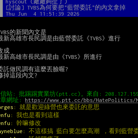
者
hyscout (廠廠夠扯了)
題
[討論] TVBS為何要把"藍營委託"的內文拿掉
間
Thu Jun  4 11:51:39 2026
VBS的新聞內文是

最新高雄市長民調是由藍營委託《TVBS》進行

成

最新高雄市長民調是由《TVBS》所進行

委託做民調有這麼丟臉喔?

修掉這段內文?

章網址: 
https://www.ptt.cc/bbs/HatePolitics/
orges
: 就是歡迎綠營也來委託的意思
enfu
: 我也是看到這樣
enfu
: 幹嘛修改
ayneblue
: 不這樣搞 藍白要怎麼高潮 ，看到藍營