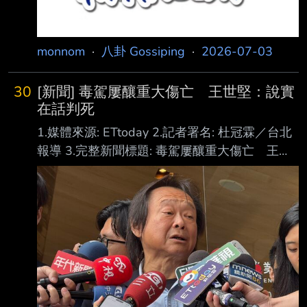
間，共犯下7起毒駕被查獲。114年3月有2 次毒
monnom
·
八卦 Gossiping
·
2026-07-03
30
[新聞] 毒駕屢釀重大傷亡 王世堅：說實
在話判死
1.媒體來源: ETtoday 2.記者署名: 杜冠霖／台北
報導 3.完整新聞標題: 毒駕屢釀重大傷亡 王世
堅：說實在話判死剛好而已 4.完整新聞內文: 桃
園市11日晚間發生重大車禍意外，有毒品前科的
張姓男子遇警方攔查拒檢逃逸，導致2 名路人死
亡，張男也因撞擊傷重不治。行政院長卓榮泰今
（12日）說，毒駕因而致死、致 傷或是連續再
犯，應該要從重量刑，不以毒品的級次來做分
別。綠委王世堅也表示，民氣 可用，希望政院
把握機會，該修法就修，「毒駕造成重大傷害，