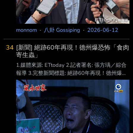
說判死刑剛好而已」。 對於毒駕，王世堅表
示，毒駕應該死刑
monnom
·
八卦 Gossiping
·
2026-06-12
34
[新聞] 絕跡60年再現！德州爆恐怖「食肉
寄生蟲」
1.媒體來源: ETtoday 2.記者署名: 張方瑀／綜合
報導 3.完整新聞標題: 絕跡60年再現！德州爆恐
怖「食肉寄生蟲」疫情 恐重創牛肉市場 4.完整
新聞內文: 美國農業部證實，德州南部拉普賴爾
（La Pryor）一處農場，發現一頭出生僅3週的
大牛 ，遭到恐怖的「新世界螺旋蠅」幼蟲感
染。這是德州自1966年以來，首度通報此類病
例。 由於該寄生蟲以專門啃食活體血肉聞名，
聯邦與州政府隨即進入最高戒備狀態，展開大規