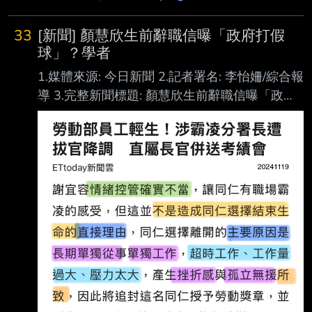
決，結果賴清德說是
33
[新聞] 顏慧欣生前辭職信曝「政府打假
球」？學者
1.媒體來源: 今日新聞 2.記者署名: 李怡姍/綜合報
導 3.完整新聞標題: 顏慧欣生前辭職信曝「政府
打假球」？學者揪驚人巧合：非空穴來風 4.完整
新聞內文: 行政院經貿談判辦公室副總談判代表
顏慧欣3月12日因病離世，享年53歲，傳出顏慧
欣生 前在經貿辦疑似遭受長官排擠等情事，陸
續有顏慧欣辭職信曝光，其中顏在信中控訴「過
去多次由國家領導人層級對外宣示的爭取加入
CPTPP一事，實際上在執行層次充滿消極敷 衍
的態度」，引發熱議。對此，學者加拿大約克大
學副教授沈榮欽今（27）日在臉書發文 表示，
顏慧欣的說法