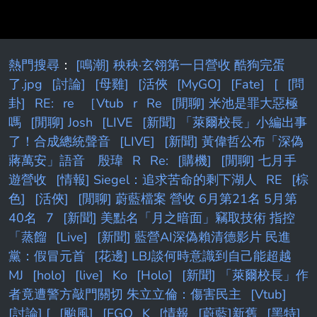
公投並沒有對政策造成任
熱門搜尋
：
[鳴潮] 秧秧·玄翎第一日營收 酷狗完蛋
了.jpg
[討論]
[母雞]
[活俠
[MyGO]
[Fate]
[
[問
卦]
RE:
re
［Vtub
r
Re
[閒聊] 米池是罪大惡極
嗎
[閒聊] Josh
[LIVE
[新聞] 「萊爾校長」小編出事
了！合成總統聲音
[LIVE]
[新聞] 黃偉哲公布「深偽
蔣萬安」語音 殷瑋
R
Re:
[購機]
[閒聊] 七月手
遊營收
[情報] Siegel：追求苦命的剩下湖人
RE
[棕
色]
[活俠]
[閒聊] 蔚藍檔案 營收 6月第21名 5月第
40名
7
[新聞] 美點名「月之暗面」竊取技術 指控
「蒸餾
[Live]
[新聞] 藍營AI深偽賴清德影片 民進
黨：假冒元首
[花邊] LBJ談何時意識到自己能超越
MJ
[holo]
[live]
Ko
[Holo]
[新聞] 「萊爾校長」作
者竟遭警方敲門關切 朱立立倫：傷害民主
[Vtub]
[討論] [
[颱風]
[FGO
K
[情報
[蔚藍]新舊
[黑特]