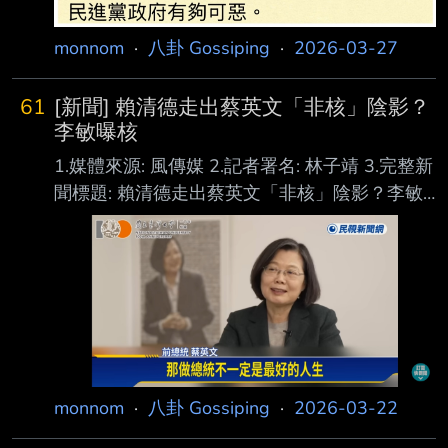
monnom
·
八卦 Gossiping
·
2026-03-27
61
[新聞] 賴清德走出蔡英文「非核」陰影？
李敏曝核
1.媒體來源: 風傳媒 2.記者署名: 林子靖 3.完整新
聞標題: 賴清德走出蔡英文「非核」陰影？李敏
曝核能重啟真相：2場戰爭已證明夢魘變現實 4.
完整新聞內文: 總統賴清德日前表示，立法院通
過《核管法》修法，將依法行政，核二、核三具
重啟運轉 條件，預計3月底送核安會審議。對
此，今日民眾黨召開「正視產業民生 有序重啟
核電」 記者會，國立清華大學核子工程與科學
研究所特聘教授李敏在會中表示，賴清德總算走
monnom
·
八卦 Gossiping
·
2026-03-22
在 能源政策上；總算走出了前人的陰影，敢
說、敢做自己認為對的事。 李敏說，2018年的