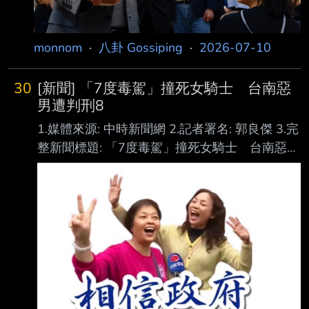
經濟體一樣，台灣在翻轉其全球名列前
monnom
·
八卦 Gossiping
·
2026-07-10
30
[新聞] 「7度毒駕」撞死女騎士 台南惡
男遭判刑8
1.媒體來源: 中時新聞網 2.記者署名: 郭良傑 3.完
整新聞標題: 「7度毒駕」撞死女騎士 台南惡男
遭判刑8年11月 4.完整新聞內文: 男子連彥宇去
年連續犯下7件毒駕案，其中於114年4月19日
凌晨0點，吸食含依托咪酯及K 他命電子煙後，
駕車行經台南市後壁區台一線公路頂安里300號
前，撞死騎機車的李姓婦 人，台南地院國民法
官庭審理後，3日依違反公共危險之不能安全駕
駛交通工具致人於死 罪判刑8年11月。得上訴。
連彥宇有多項毒品前科，去年因販毒獲判緩刑期