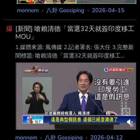
項需求，因此決
monnom
·
八卦 Gossiping
·
2026-04-15
爆
[新聞] 嗆賴清德「當選32天就簽印度移工
MOU」
1.媒體來源: 風傳媒 2.記者署名: 張大任 3.完整新
聞標題: 嗆賴清德「當選32天就簽印度移工
MOU」 謝龍介：騙了一次還要再騙幾次？ 4.完
整新聞內文: 勞動部長洪申翰日前在立法院備詢
時，預告最快將於今年引進首批1000名印度移
工，引起 社會議論，對此，國民黨立委謝龍介怒
嗆，賴清德在32天後就與印度政府簽訂了
MOU，「 總統賴清德已經騙一次，還要騙幾
次？」 謝龍介在臉書發文表示，2023年總統大
選期間，彭博社率先披露台灣打算開放印度移工
來 台，當時新北市長侯友宜在總統辯論會直球對
monnom
·
八卦 Gossiping
·
2026-04-12