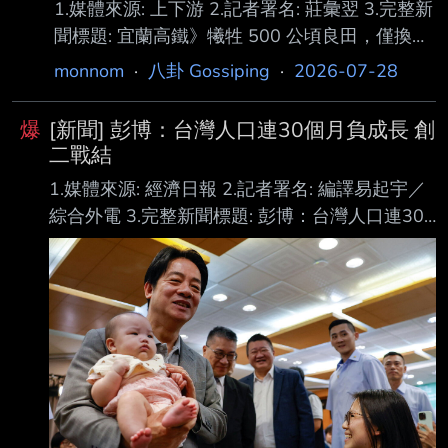
1.媒體來源: 上下游 2.記者署名: 莊彙翌 3.完整新
事 實上，放眼全球，多數國家跨境網購都採電
聞標題: 宜蘭高鐵》犧牲 500 公頃良田，僅換
子化報關，但各國做法不盡相同，台灣採用單
6%抒解車流效益？專家：選址黑箱，炒作土地
monnom
·
八卦 Gossiping
·
2026-07-28
一App辦理實名認證的模式，在主要經濟體中相
利益 4.完整新聞內文: 蘭陽平原即將迎來地景巨
對少見。 台灣目前跨境快遞採取「實名認證＋
變，行政院核定高鐵延伸宜蘭，預計投入逾
線上委任
爆
[新聞] 彭博：台灣人口連30個月負成長 創
3600 億元，然而站 址選擇過程備受質疑：政府
二戰結
原本曾規畫與宜蘭車站共構，周邊也有公有土
1.媒體來源: 經濟日報 2.記者署名: 編譯易起宇／
地，最後卻改選 「縣政中心南側」，透過區段
綜合外電 3.完整新聞標題: 彭博：台灣人口連30
徵收大幅開發農地，預計造成 500 公頃良田消
個月負成長 創二戰結束以來最久紀錄 4.完整新聞
失。 專家與民團質疑，該案耗資逾 3600 億
內文: 台灣創下自二戰結束以來維持最久的人口負
元，實際紓解國五車流的效益可能僅有 3.4% 至
成長，凸顯出這個位在全球人工智慧（AI）熱 潮
中心的製造樞紐所面臨的人口挑戰。 內政部10日
數據顯示，截至6月底止，全台人口為2,324萬
3,565人，比去年同期減少0.44% 。據彭博統
計，這將是全台人口連續第30個月下滑，持續期
間超越新冠疫情期間的連29個 月。 和許多東亞