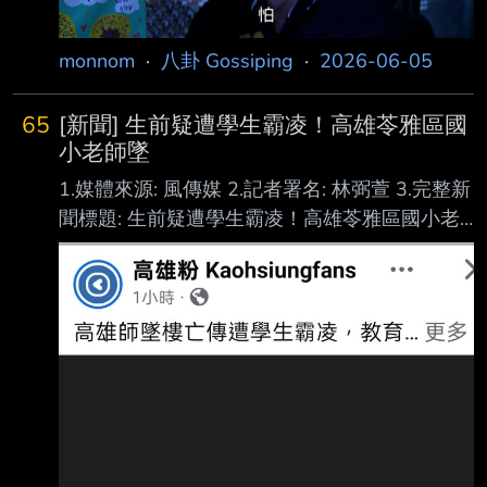
模撲滅行動，全力防堵這場可能重創美國畜牧業
的世紀危機。 蟲卵產傷口「鑽肉啃血肉」 繁
monnom
·
八卦 Gossiping
·
2026-06-05
衍方式
65
[新聞] 生前疑遭學生霸凌！高雄苓雅區國
小老師墜
1.媒體來源: 風傳媒 2.記者署名: 林弼萱 3.完整新
聞標題: 生前疑遭學生霸凌！高雄苓雅區國小老
師墜樓亡，畢業學生不捨：他是非常好的老師 4.
完整新聞內文: 高雄市苓雅區某明星國小25日驚
傳一名嚴姓教師不幸墜樓身亡。事件發生後，大
批曾受教 的畢業學生、基層教師與多個教育團
體聯合在社群平台與媒體上發聲，指控死者生前
長期 遭受實驗室或班級內失控學生的言語咆
哮、威脅，甚至被學生告上法庭。這起校園悲劇
隨 即點燃全台怒火，各界強烈譴責高雄市教育
局與校方的消極作為，並透過呼籲中央修法、