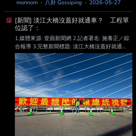
monnom
·
八卦 Gossiping
·
2026-05-27
爆
[新聞] 淡江大橋沒蓋好就通車？ 工程單
位認了：
1.媒體來源: 壹蘋新聞網 2.記者署名: 施養正／綜
合報導 3.完整新聞標題: 淡江大橋沒蓋好就通
車？ 工程單位認了：工期還沒結束 4.完整新聞
內文: 新北淡江大橋12日正式通車卻爆出多處缺
失，重機攝影師、Youtuber火花羅點出，大橋隔
音牆螺帽亂鎖鬆動、部分路段燈柱沒包覆等等。
公路局北新工分局長陳永傑坦言，部分遭 點名設
施屬於後續工項，目前仍在施工工期內，將持續
改善。 火花羅日前點出淡江大橋缺失，卻被交通
部公路局公開點名批評造謠。12日他前往現場，
直擊大橋部分擋風牆及護欄固定結構存在施工問
題，不