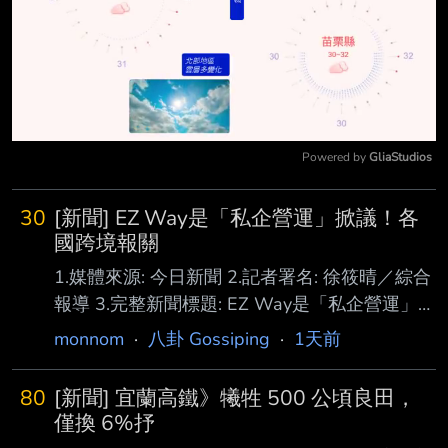
Powered by 
GliaStudios
Mute
30
[新聞] EZ Way是「私企營運」掀議！各
國跨境報關
1.媒體來源: 今日新聞 2.記者署名: 徐筱晴／綜合
報導 3.完整新聞標題: EZ Way是「私企營運」掀
議！各國跨境報關怎麼做？台灣制度很特殊 4.完
monnom
·
八卦 Gossiping
·
1天前
整新聞內文: 立法院近日針對跨境通關App「EZ
Way易利委」由民間公司營運展開討論，質疑涉
80
[新聞] 宜蘭高鐵》犧牲 500 公頃良田，
及全民 使用的跨境實名認證系統，卻交由私人
僅換 6%抒
企業維護，是否衍生個資安全與公共治理疑慮。