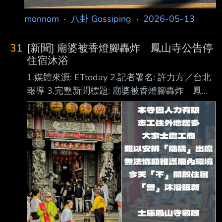
monnom
·
八卦 Gossiping
·
2026-05-13
31
[新聞] 廟婆被香燈腳轟炸 鳳山寺公告停
住宿沐浴
1.媒體來源: ETtoday 2.記者署名: 許力方／台北
報導 3.完整新聞標題: 廟婆被香燈腳轟炸 鳳山
寺公告停住宿沐浴：電話被打爆也不開放 4.完整
新聞內文: 苗栗拱天宮白沙屯媽祖徒步進香第3
天，雲林土庫鳳山寺因廟內電話與現場詢問人潮
暴增 ，15日緊急發文宣布，當天及格天都暫停
提供住宿與沐浴服務，並將於晚間9時準時關閉
廟門，並強調人力無法兼顧接聽電話與現場秩
序。 電話被打爆 廟方宣布兩天不開放 鳳山寺
表示，目前廟內僅由廟婆留守顧廟，面對持續湧
入的來電及路過民眾詢問，已無法 同時處理各