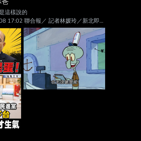
你爸
是這樣說的
2026-07-08 17:02 聯合報／ 記者林媛玲／新北即時
委蘇巧慧今現身回應毒油事件表示「 人民
，對此，李四川競選辦公室 發言人郭音蘭
委蘇巧慧卻盲目政 治護航，且喊話「你爸