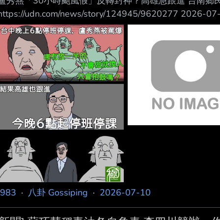
盧秀燕「30小時颱風假」反轉封神？高雄急跟進 台南鄉
https://udn.com/news/story/124945/9620277 
時報導 巴威颱風來襲，台中市長盧秀燕昨祭出「30小時
課，被網友炸鍋灌爆臉書，沒想出現反轉，高雄市政府今
課，台南市政府宣布沒跟進，市長黃偉哲IG遭網友留言「
友熱議「盧媽神預測」、「青鳥集體
l983
·
八卦 Gossiping
·
2026-07-10