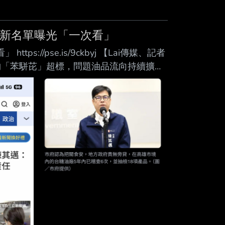
Mute
最新名單曝光「一次看」
//pse.is/9ckbyj 【Lai傳媒、記者
物「苯駢芘」超標，問題油品流向持續擴
二、三層下游流向名單，高雄市幼兒園、國
問題油品流向紀錄，引發校園食安高度關
批大豆沙拉油（批號313-1150408 、