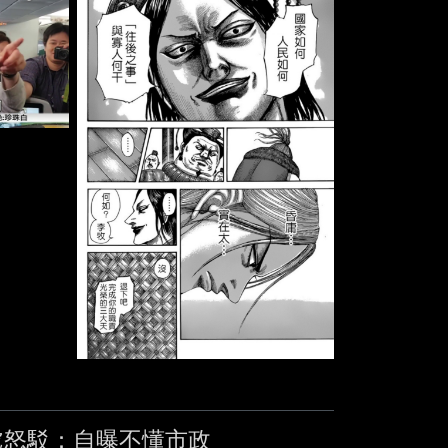
直呼「那個就傲慢」，自己不 要講人家壞
那個樣子。 台北市長蔣萬安今號召民眾7
處怒駁：自曝不懂市政