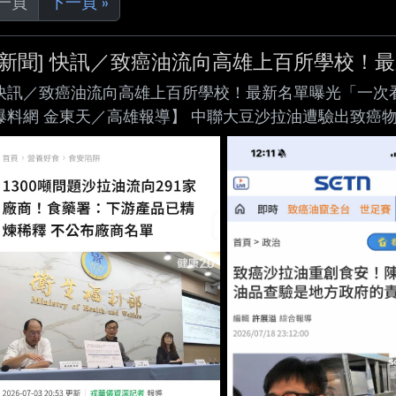
上一頁
下一頁 »
[新聞] 快訊／致癌油流向高雄上百所學校！
快訊／致癌油流向高雄上百所學校！最新名單曝光「一次看」 https:
爆料網 金東天／高雄報導】 中聯大豆沙拉油遭驗出致癌
大，其中最受關注的 是，高雄市衛生局18日公布最新第
小、國中及 高中等教育機構，已有超過上百所學校出現
注。 根據中央食品藥物管理署7月16日公布資料，中聯新增2
315-1150413）檢