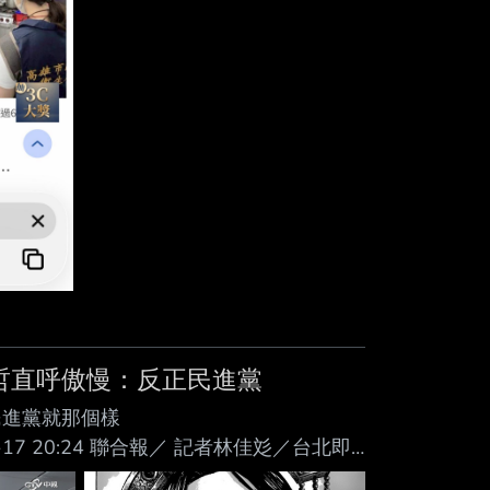
文哲直呼傲慢：反正民進黨
民進黨就那個樣
2026-07-17 20:24 聯合報／ 記者林佳彣／台北即
你吃」惹議。民眾黨前主席柯文哲從桃 園