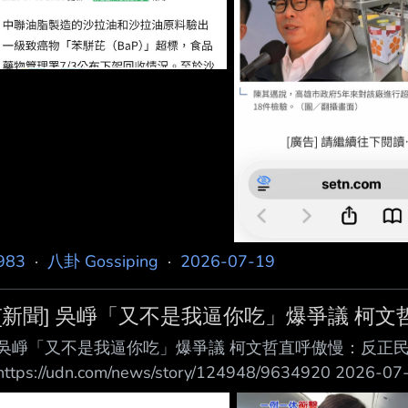
983
·
八卦 Gossiping
·
2026-07-19
[新聞] 吳崢「又不是我逼你吃」爆爭議 柯
吳崢「又不是我逼你吃」爆爭議 柯文哲直呼傲慢：反正
https://udn.com/news/story/124948/9634920 
時報導 致癌油風波延燒，民進黨發言人吳崢「又不是我逼