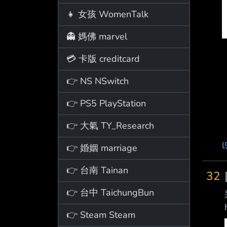
👧 女孩 WomenTalk
👻 媽佛 marvel
💳 卡版 creditcard
👉 NS NSwitch
👉 PS5 PlayStation
👉 大氣 TY_Research
l
👉 婚姻 marriage
👉 台南 Tainan
32
👉 台中 TaichungBun
👉 Steam Steam