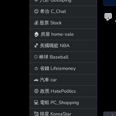
😊 希洽 C_Chat
💬
💰 股票 Stock
🏠 房屋 home-sale
🏀 美國職籃 NBA
⚾ 棒球 Baseball
👛 省錢 Lifeismoney
🚗 汽車 car
😡 政黑 HatePolitics
💻 電蝦 PC_Shopping
🥰 韓星 KoreaStar