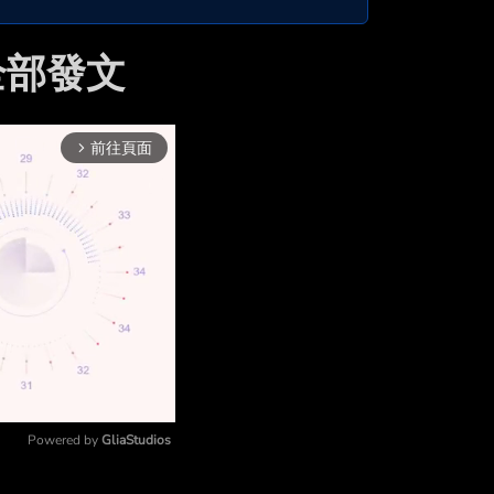
的全部發文
前往頁面
arrow_forward_ios
Powered by 
GliaStudios