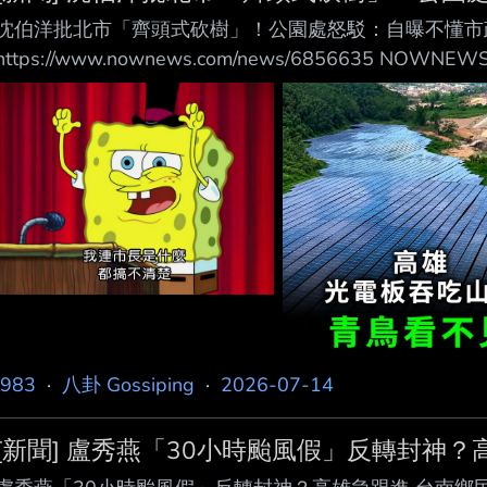
沈伯洋批北市「齊頭式砍樹」！公園處怒駁：自曝不懂市
https://www.nownews.com/news/6856635
北市府修剪路樹以維公共安全，卻引發民眾質疑是在亂砍
市長參選人沈伯洋今（14）日也指出，路樹治理不應用「
示，樹木修剪與移除作業皆依規範辦理，落實依法行政、
知道怎麼做就直接砍樹」。 沈伯洋：應進行樹木健康與
l983
·
八卦 Gossiping
·
2026-07-14
[新聞] 盧秀燕「30小時颱風假」反轉封神？