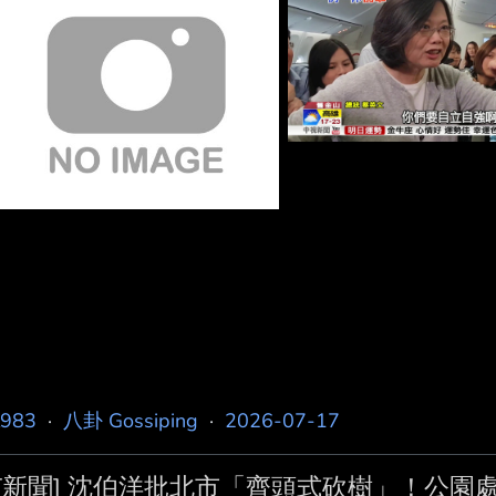
市復興區北上，晚間出席北市議員陳宥丞感恩募款餐會前
話，又補一句他只是顯露出他們的本性，反正民進黨就是
月25日上凱道，柯文哲被問及此事
l983
·
八卦 Gossiping
·
2026-07-17
[新聞] 沈伯洋批北市「齊頭式砍樹」！公園