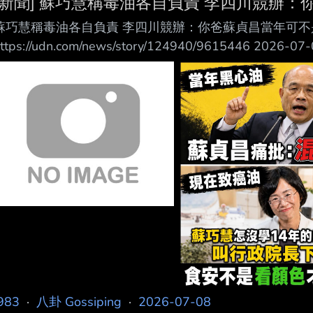
[新聞] 蘇巧慧稱毒油各自負責 李四川競辦：
蘇巧慧稱毒油各自負責 李四川競辦：你爸蘇貞昌當年可不
https://udn.com/news/story/124940/9615446 
報導 中聯油脂致癌物苯駢芘超標事件愈演愈烈，民進黨立
其實想看到的，是中央和地方各自負起責任把事情做好」
指出，地方政府已第一時間啟動查察及應變，但執政黨立
當年可不是這樣說的」質疑蘇巧慧言
983
·
八卦 Gossiping
·
2026-07-08