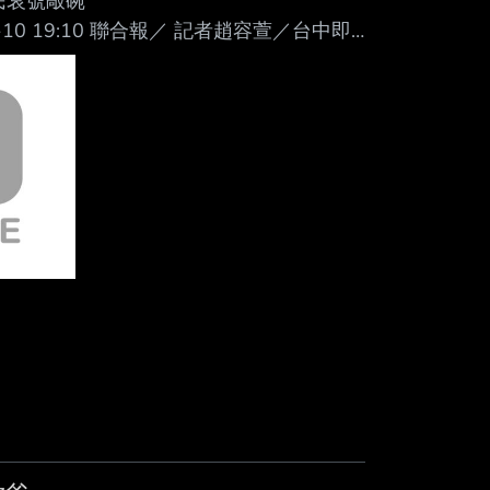
民哀號敲碗
2026-07-10 19:10 聯合報／ 記者趙容萱／台中即
颱風假」，宣布今晚6時至明天停止上班 上
跟進，宣布今晚6時至明天停 止上班上
比照台中」、「照顧晚 班」灌爆，引發網