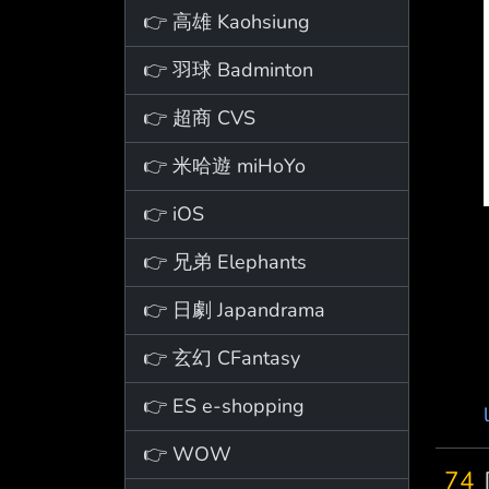
👉 高雄 Kaohsiung
👉 羽球 Badminton
👉 超商 CVS
👉 米哈遊 miHoYo
👉 iOS
👉 兄弟 Elephants
👉 日劇 Japandrama
👉 玄幻 CFantasy
👉 ES e-shopping
👉 WOW
74