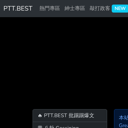
PTT.BEST
熱門專區
紳士專區
敲打政客
NEW
🔥 PTT.BEST 批踢踢爆文
本
Gre
💬 八卦 Gossiping