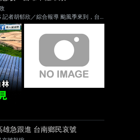
政
 NOWNEWS 記者胡郁欣／綜合報導 颱風季來到，台
樹、為無人機侵 襲開路。民進黨籍的台北
齊頭式 砍除」，引北市府公園處回應表
 專業養護及資訊公開，並非外界所稱「不
環境的體檢而非齊
高雄急跟進 台南鄉民哀號