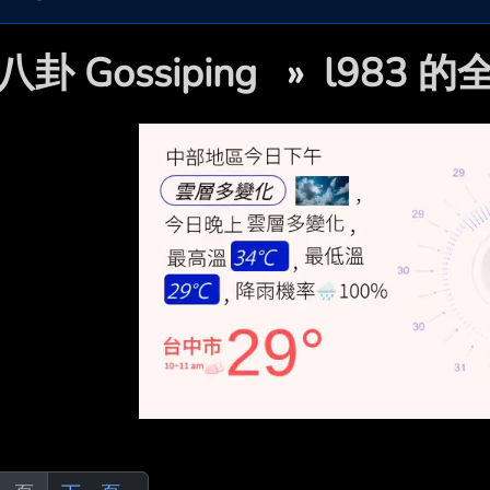
八卦 Gossiping
»
l983 