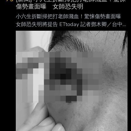
傷勢畫面曝 女師恐失明
小六生折斷掃把打老師濺血！驚悚傷勢畫面曝
女師恐失明將提告 ETtoday 記者鄧木卿／台中
報導 台中市大里區某所學校一名小六升國中的
男學生5日在教室內走動，不滿女老師2次叫他回
座 位坐好，竟折斷掃把揮打老師臉部，不但造
成右眼水晶體移位需要重建，顏面也有骨折，傷
勢嚴重，老師已完成手術在家休養，日後會提
告，而教育局也已安排專人輔導該生。 據了
解，這名小六男同學剛要升國一，參加暑期輔導
課，當天上的是科學營，男同學在教室 內走
動，老師請他回座位坐好，他不予理會，老師說
了第2次，該名同學情緒變得很激動， 就拿起