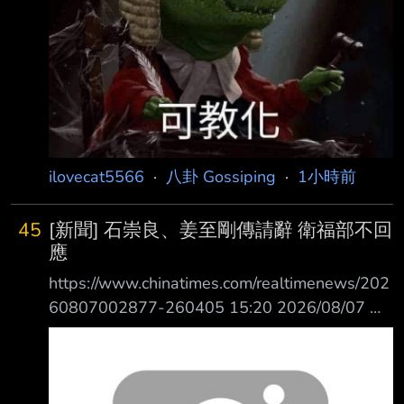
敢不敢搞事 ：掃把過去，你可以閃開啊，為什
麼不閃開？ 贏的會更大尾吧0.0 經驗值up up 未
成年、特生，2顆無敵星星吃下去 0.0 然後會先
檢討老師吧
ilovecat5566
·
八卦 Gossiping
·
1小時前
45
[新聞] 石崇良、姜至剛傳請辭 衛福部不回
應
https://www.chinatimes.com/realtimenews/202
60807002877-260405 15:20 2026/08/07 中
時 林周義 石崇良、姜至剛傳請辭 衛福部不回應
中聯致癌油風波越演越烈，衛福部長石崇良今
（7日）早才出面喊話台中公開3日會議記錄 ，