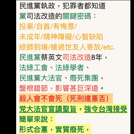
台中報導 台中市一名王男對傳播妹「滴管餵
毒」，更在摩鐵內性侵女子，導致女子因藥物過
量暴斃 身亡，被以加重強制性交致死等多罪起
訴。經中院不公開審理，全案今日（7日）上午
10 點宣判，王男被依錄影並以藥劑犯強制性交
罪嫌7年10月、錄影並以藥劑犯強制性交致死 罪
12年，2罪合併應執行14年6月。中院特別指
出，王男雖認罪，但不尊重異性以及人性尊
嚴，讓被害女子猶如喪屍受到擺佈，王男犯罪情
節非輕，惡性重大，且至今未與被害人家