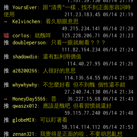
推 
YoursEver
: 跟"清秀"一樣，找不到正面形容詞時
使用
→ 
Kelvinchen
: 看久順眼意思
噓 
cor1os
: 就醜咩
推 
doubleperson
: 只看一眼就耐看？？？
推 
shadowdio
: 還有點利用價值
推 
a28200266
: 人很好的意思
推 
whywhywhy
: 不怎麼好看 但不到醜 個性還不錯
→ 
MoneyDay5566
: 普
推 
qwaszx012
: 應該是醜吧 但看習慣就還好
推 
globeMIX
: 可以盯著看
推 
zenan321
: 我覺得是正面的啦，不要胡思亂想