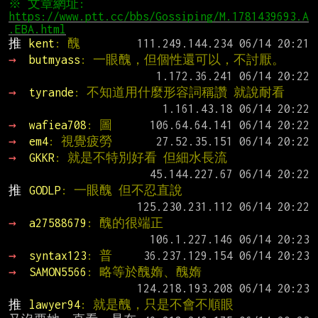
※ 文章網址: 
https://www.ptt.cc/bbs/Gossiping/M.1781439693.A
.EBA.html
推 
kent
: 醜
→ 
butmyass
: 一眼醜，但個性還可以，不討厭。
→ 
tyrande
: 不知道用什麼形容詞稱讚 就說耐看
→ 
wafiea708
: 圖
→ 
em4
: 視覺疲勞
→ 
GKKR
: 就是不特別好看 但細水長流
推 
GODLP
: 一眼醜 但不忍直說
→ 
a27588679
: 醜的很端正
→ 
syntax123
: 普
→ 
SAMON5566
: 略等於醜媠、醜媠
推 
lawyer94
: 就是醜，只是不會不順眼