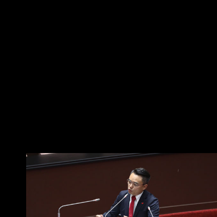
彰化律師公會前理事長陳昱瑄與通緝犯李易儒詐
騙顧問費10.6億元。曾遭藍白痛批擋疫苗的行政
院政委陳時中今（7日）表示，當初不實指控者應
向社會道歉。對此，國民黨立委洪孟楷認為，
「真的沒有人需要跟陳時中道歉」，國人不是