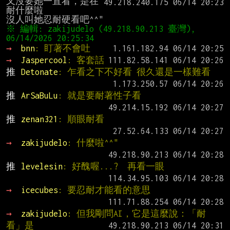
又沒要她一直看，是在
耐什麼啦

※ 編輯: zakijudelo (49.218.90.213 臺灣), 
06/14/2026 20:25:34
→ 
bnn
: 盯著不會吐
→ 
Jaspercool
: 客套話
推 
Detonate
: 乍看之下不好看 很久還是一樣難看
推 
ArSaBuLu
: 就是要耐著性子看
推 
zenan321
: 順眼耐看
→ 
zakijudelo
: 什麼啦^^"
推 
levelesin
: 好醜喔...?  再看一眼
→ 
icecubes
: 要忍耐才能看的意思
→ 
zakijudelo
: 但我剛問AI，它是這麼說：「耐
看」是