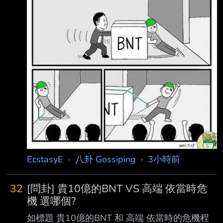
EcstasyE
·
八卦 Gossiping
·
3小時前
32
[問卦] 貴10億的BNT VS 高端 依當時危
機 選哪個?
如標題 貴10億的BNT 和 高端 依當時的危機程