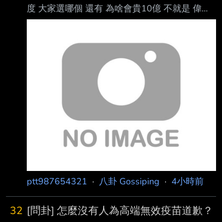
度 大家選哪個 還有 為啥會貴10億 不就是 偉大
的 因為意識形態 不去跟大中華地區代理商購買
所以才逼得民間出手 因此才有掮客空間啊 倒果
為因 結果論 真的很屌 有無八卦? -- 對喔! 說真的
我只記得很貴 但詳細金額我不GOOGLE 真的忘
了 我也在想很怪，我要是党，我一定不希望大
家想起來 那只能這樣解釋，党現在就是只要顧
40%，所以就有火種就拼命丟 能製造衝突就好
ptt987654321
·
八卦 Gossiping
·
4小時前
32
[問卦] 怎麼沒有人為高端無效疫苗道歉？