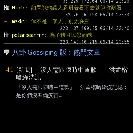
推 
Hiatc
: 如果能夠讓人忍耐著看下去就算你耐看
→ 
makki
: 你不是一個人，別太在意
推 
polarbearrrr
: 為了錢可以忍的醜
💬
八卦 Gossiping 版：熱門文章
41
[新聞] 「沒人需跟陳時中道歉」 洪孟楷
嗆綠洗記
「沒人需跟陳時中道歉」 洪孟楷嗆綠洗記憶：
是你們沒準備疫苗
https://cdn2.ettoday.net/images/8408/d840813
7.jpg ▲國民黨立委洪孟楷。（圖／記者林敬旻
攝） Ettoday 記者陳怡潔／台北報導 2021年新冠
疫情期間，慈濟基金會為協助採購BNT疫苗，遭