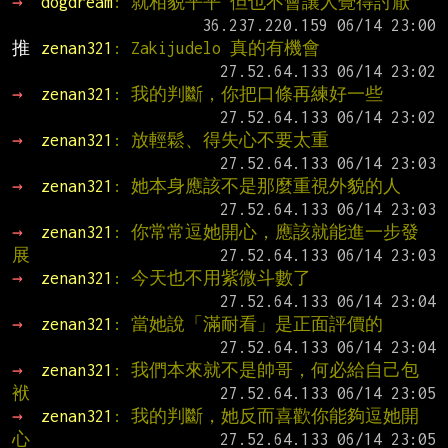
→ 
dogdream
: 就相貌平平 但也不會讓人覺得討厭
推 
zenan321
: Zakijudelo 真的有機會
→ 
zenan321
: 我的判斷，你把口條再練好一些
→ 
zenan321
: 放輕鬆、得失心不要太重
→ 
zenan321
: 她本身應該不是那麼重視外貌的人
→ 
zenan321
: 你常常逗她開心，應該就能進一步發
展
→ 
zenan321
: 今天也不用紫微斗數了
→ 
zenan321
: 當她說「滿耐看」是正面評價的
→ 
zenan321
: 我們本來就不是帥哥，何必給自己包
袱
→ 
zenan321
: 我的判斷，她反而喜歡你能夠逗她開
心