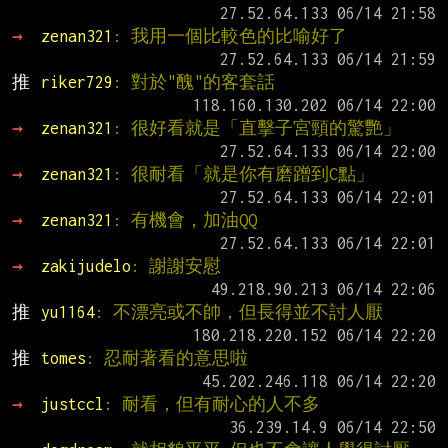
→ 
zenan321
: 我用一個比較色的比喻好了
推 
riker729
: 對於"醜"的客套話
→ 
zenan321
: 很好看就是「直擊子宮頸的驚艷」
→ 
zenan321
: 很耐看「就是你有磨蹭到C點」
→ 
zenan321
: 有機會，加油QQ
→ 
zakijudelo
: 謝謝安慰
推 
yu1164
: 不漂亮或不帥，但長得並不討人厭
推 
tomes
: 忍耐著看的意思啦
→ 
justccl
: 耐看，但有耐心的人不多