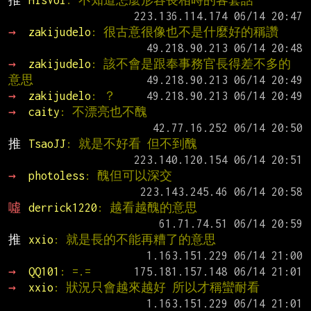
推 
HisVol
: 不知道怎麼形容長相時的客套話
→ 
zakijudelo
: 很古意很像也不是什麼好的稱讚
→ 
zakijudelo
: 該不會是跟奉事務官長得差不多的
意思
→ 
zakijudelo
: ？
→ 
caity
: 不漂亮也不醜
推 
TsaoJJ
: 就是不好看 但不到醜
→ 
photoless
: 醜但可以深交
噓 
derrick1220
: 越看越醜的意思
推 
xxio
: 就是長的不能再糟了的意思
→ 
QQ101
: =.=
→ 
xxio
: 狀況只會越來越好 所以才稱蠻耐看