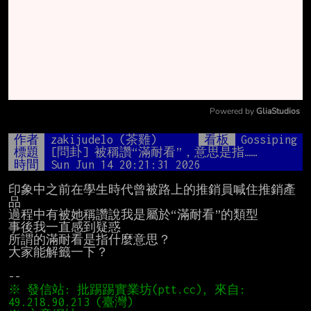
Powered by 
GliaStudios
Mute
作者
zakijudelo (茶雞)
看板
Gossiping
標題
[問卦] 被稱讚“滿耐看”，意思是指……
時間
Sun Jun 14 20:21:31 2026
印象中之前在學生時代曾被路上的推銷員喊住推銷產
品

過程中有被她稱讚說我是屬於“滿耐看”的類型

事後我一直感到疑惑

所謂的滿耐看是指什麼意思？

大家能解籤一下？

※ 發信站: 批踢踢實業坊(ptt.cc), 來自: 
49.218.90.213 (臺灣)