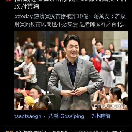
政府買夠
ettoday 慈濟買疫苗慘被詐10億 蔣萬安：若政
府買夠疫苗民間也不必集資 記者陳家祥／台北報
導前彰化律師公會理事長陳昱瑄涉嫌假冒採購疫
苗詐騙慈濟基金會 10.6億元，遭台中地檢署起
訴。前衛福部長陳時中當年曾勸慈濟不要相信私
人掮客，遭國 民黨砲轟擋疫苗，台北市長蔣萬安
當年說「要相信慈濟還是相信民進黨」，如今證
明真是 一場詐騙。對此，台北市長蔣萬安說，如
果政府當時就能夠採購足夠的疫苗，民間團體也
就不需要去集資採購；最重要，要感謝調查局這
次的積極查緝不法。 https://cdn2.ettoday.net
tsaotsaogh
·
八卦 Gossiping
·
2小時前