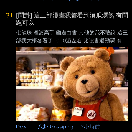
31
[問卦] 這三部漫畫我都看到滾瓜爛熟 有問
題可以
七龍珠 灌籃高手 幽遊白書 其他的我不敢說 這三
部我大概各看了1000遍左右 比唸書還勤勞 有什
麼問題的可以問我 這三部的世界 我就如同龍珠
超裡面萬知的祖諾大人
https://i.imgur.com/bmEIELA.jpeg -- 晴子全身
都香的 連X也是香的 天然的 飛影也是 他們都沒
有用髮膠
Dcwei
·
八卦 Gossiping
·
2小時前