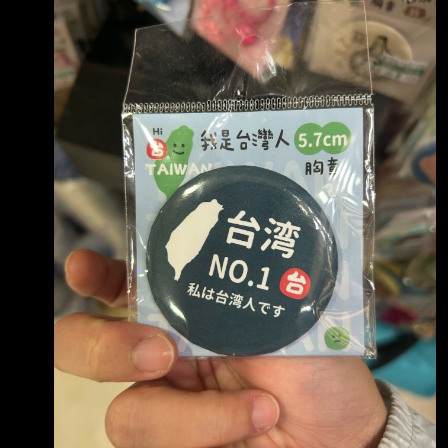
台灣人 為什麼要印日文呢？ 台灣是不是NO.1應
該和日本都沒有關係吧？ 關鍵這胸章還是made
in China 親日、反中、用中國產品 一個群體是如
何做到把以上互相矛盾的幾個因素集於一身的？
-- https://i.imgur.com/wXyg02W.png 獨派和
MAGA