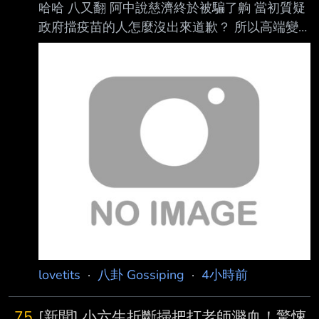
哈哈 八又翻 阿中說慈濟終於被騙了齁 當初質疑
政府擋疫苗的人怎麼沒出來道歉？ 所以高端變
有效疫苗了沒？ 因為高端錯失機會或打了無效
疫苗間接隔屁的 誰要道歉啊？ 現在第幾期了？
-- 不如喝宮廟符水
lovetits
·
八卦 Gossiping
·
4小時前
75
[新聞] 小六生折斷掃把打老師濺血！驚悚