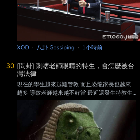
XOD
·
八卦 Gossiping
·
1小時前
30
[問卦] 刺瞎老師眼睛的特生，會怎麼被台
灣法律
現在的學生越來越難管教 而且恐龍家長也越來
越多 導致老師越來越不好當 最近還發生特教生
刺瞎老師的眼睛，超扯超扯 刺瞎老師眼睛的特
教生，會怎麼被台灣法律怎麼制裁呢？ 有沒有
卦？0.0 ----- Sent from JPTT on my iPhone --
8088: 現在就一堆87四輪猴了 為了咱歹丸 沒錢
的最大0.0 以前的年代就被老師痛扁一頓了 看還