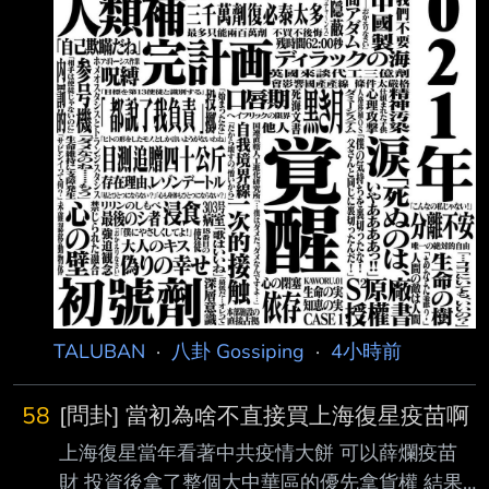
TALUBAN
·
八卦 Gossiping
·
4小時前
58
[問卦] 當初為啥不直接買上海復星疫苗啊
上海復星當年看著中共疫情大餅 可以薛爛疫苗
財 投資後拿了整個大中華區的優先拿貨權 結果