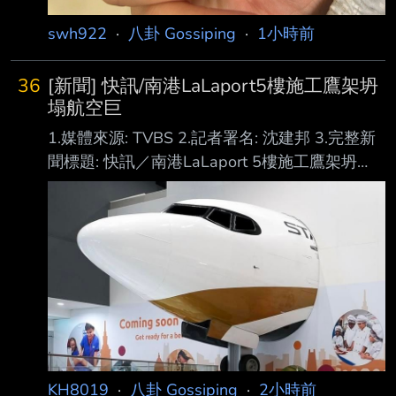
swh922
·
八卦 Gossiping
·
1小時前
36
[新聞] 快訊/南港LaLaport5樓施工鷹架坍
塌航空巨
1.媒體來源: TVBS 2.記者署名: 沈建邦 3.完整新
聞標題: 快訊／南港LaLaport 5樓施工鷹架坍
塌 航空巨型裝置藝術直墜3樓 4.完整新聞內文:
台北市南港區 Mitsui Shopping Park LaLaport
今日下午驚傳意外事故，5樓KidZania樂 園現場
設置的星宇航空A330neo 巨型塗装機頭與機場
出入境情境入口裝置藝術，突然發生 嚴重掉落
意外，大型物件直接從5樓砸落至3樓，導致現場
聲響巨響且大量散落物件掉滿地 ，嚇壞現場購
物與遊玩的民眾。目前相關單位已緊急趕往現場
封鎖
KH8019
·
八卦 Gossiping
·
2小時前