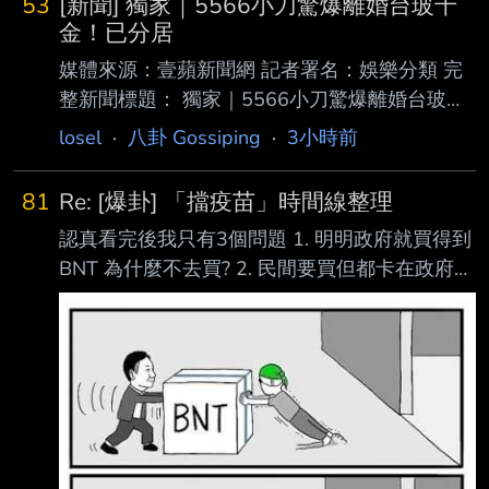
53
[新聞] 獨家｜5566小刀驚爆離婚台玻千
金！已分居
媒體來源：壹蘋新聞網 記者署名：娛樂分類 完
整新聞標題： 獨家｜5566小刀驚爆離婚台玻千
金！已分居半年 徐莉玲風波意外掀豪門婚變內
losel
·
八卦 Gossiping
·
3小時前
幕 完整新聞內文： 2026/08/07 12:13 娛樂中心
綜合報導 前「5566」成員小刀（彭康育）驚爆
81
Re: [爆卦] 「擋疫苗」時間線整理
豪門婚變！他2012年迎娶台玻二千金林文晴
認真看完後我只有3個問題 1. 明明政府就買得到
（Tina） ，當年豪砸逾500萬元舉辦世紀婚宴，
BNT 為什麼不去買? 2. 民間要買但都卡在政府
羨煞演藝圈與上流社會，沒想到這段童話婚姻竟
政府為什麼不主動排除問題? 3. 如果鴻海跟台積
早 已悄悄畫下句點。近日因繼岳母徐莉玲槓上
電沒出面要買 政府何時才會買? 請大家解惑民進
王菲事件持續延燒，也意外掀出台玻豪門另一
黨謎之行為 --
樁祕辛。《壹蘋新聞網》獨家接獲爆料，小刀與
Tina