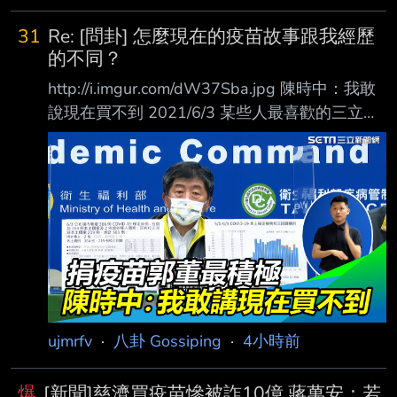
31
Re: [問卦] 怎麼現在的疫苗故事跟我經歷
的不同？
http://i.imgur.com/dW37Sba.jpg 陳時中：我敢
說現在買不到 2021/6/3 某些人最喜歡的三立，
有憑有據 https://youtu.be/hAIlHPAw6io 結果
呢？ 台積電跟鴻海7/12就宣布買到疫 苗，洽談
一定比7/12更早，所以更證明陳時中6月就在詐
騙民眾說民間買不到
https://pr.tsmc.com/chinese/news/2847
http://i.imgur.com/it6ve4q.jpg 2021/9/2慈濟的
郭董的 台積電的 都買到抵達了 ht
ujmrfv
·
八卦 Gossiping
·
4小時前
爆
[新聞]慈濟買疫苗慘被詐10億 蔣萬安：若