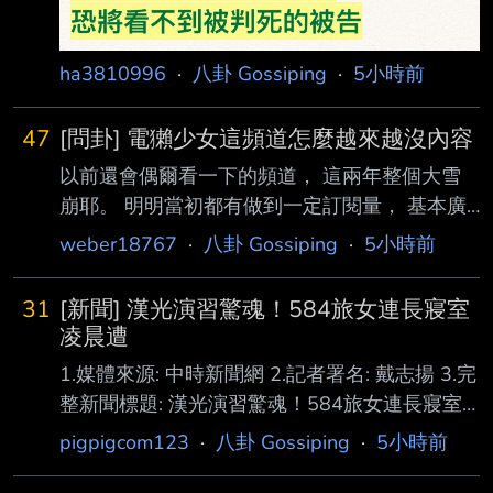
ha3810996
·
八卦 Gossiping
·
5小時前
47
[問卦] 電獺少女這頻道怎麼越來越沒內容
以前還會偶爾看一下的頻道， 這兩年整個大雪
崩耶。 明明當初都有做到一定訂閱量， 基本廣
告業配穩定收入能支撐頻道了， 為什麼現在弄
weber18767
·
八卦 Gossiping
·
5小時前
得像路人頻道啊？ 幕後團隊是被買走整組換掉
了嗎？ --
31
[新聞] 漢光演習驚魂！584旅女連長寢室
凌晨遭
1.媒體來源: 中時新聞網 2.記者署名: 戴志揚 3.完
整新聞標題: 漢光演習驚魂！584旅女連長寢室
凌晨遭不明人士闖入 軍方追緝中 4.完整新聞內
pigpigcom123
·
八卦 Gossiping
·
5小時前
文: 國防部5日發布漢光42號實兵演習開始，陸
軍第六軍團584旅就發生女連長寢室遭不明人士