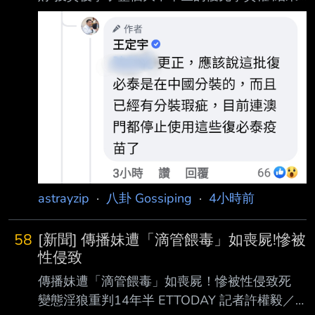
中共表示我們要挺國產 打科興 於是上海復星哭
爛沒辦法發大財 這時候剛好台灣可以直接跑過
去說我們吃下來 上海復星這個機會完全可以讓
我們變成世界上前幾好拿貨的區域 為啥當初不
最開始知道阿共要硬推科興 藉機直接買上海復
星代理的疫苗阿 可以提早好幾個月拿到貨欸 最
後不管成人疫苗還是兒童疫苗 還不是要找復星
簽約 這不是越早買到越好嗎 -- 最後都是跟復星
簽約阿 他獨家代理商 還不是買了 只是一開始直
接喬可以第一季就拿到超過一千萬劑
astrayzip
·
八卦 Gossiping
·
4小時前
58
[新聞] 傳播妹遭「滴管餵毒」如喪屍!慘被
性侵致
傳播妹遭「滴管餵毒」如喪屍！慘被性侵致死
變態淫狼重判14年半 ETTODAY 記者許權毅／