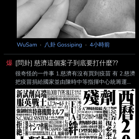
WuSam
·
八卦 Gossiping
·
4小時前
爆
[問卦] 慈濟這個案子到底要打什麼??
很奇怪的一件事 1.慈濟有沒有買到疫苗 有 2.慈濟
把疫苗捐給國家並由陳時中等指揮中心統籌運用
對不對 對 那在買疫苗這一件事情上 慈濟有任何
過錯嗎??????? 沒有阿 反而對全中華民國國民有
助大的貢獻 至於慈濟可能被騙 那也只能說它們
買疫苗的心太急迫了 但全程慈濟都是良善的一方
啊 那到底要質疑慈濟什麼?????????????????? 難
道是因為慈濟害了高端嗎? --