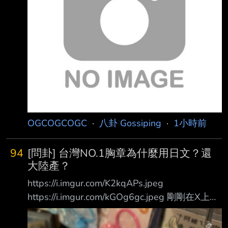
讓大家檢視為何台中急著讓中聯復工，並表示
「20％以上下架」是科學討論後的決定， 全面
下架則是政治決定，他為政治決定負責。外傳他
與食藥署長姜至剛已為此請辭，對於 傳言，衛
福部表示不予回應。 致癌油爭議不斷，中聯代
表參與行
OGCOGCOGC
·
八卦 Gossiping
·
1小時前
94
[問卦] 台灣NO.1胸章為什麼用日文？還
大陸產？
https://i.imgur.com/K2kqAPs.jpeg
https://i.imgur.com/kGOg6gc.jpeg 剛剛在X上看
到台灣NO.1的紀念胸章竟然印有日文 戴這種胸
章的應該都是台灣人吧 沒猜錯應該還是偏獨的