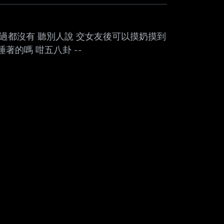
昧過都沒有 聽別人說 交女友後可以摸奶摸到
著的嗎 咁五八卦 --