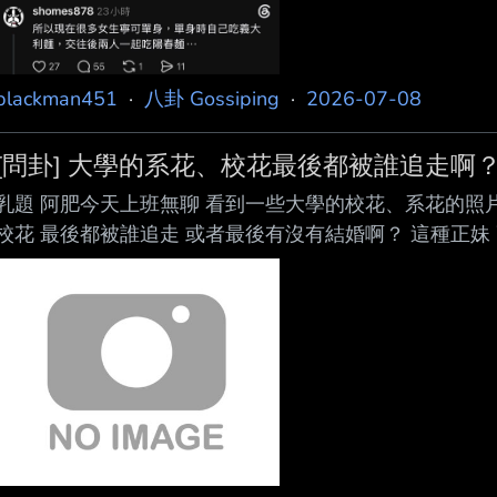
麵，交往後吃陽春麵 —— 哇靠！現在吃麵店也會被嗆喔！ 
blackman451
·
八卦 Gossiping
·
2026-07-08
[問卦] 大學的系花、校花最後都被誰追走啊
乳題 阿肥今天上班無聊 看到一些大學的校花、系花的照片
校花 最後都被誰追走 或者最後有沒有結婚啊？ 這種正妹
超級解放 阿肥覺得可以追到這些漂亮妹妹 一定很爽吧 咁五