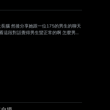
太長腦 然後分享她跟一位175的男生的聊天
g 哇靠！阿肥看這段對話覺得男生蠻正常的啊 怎麼男生
問題在男生身上嗎？還是女生身上？ 咁五八
還自摸