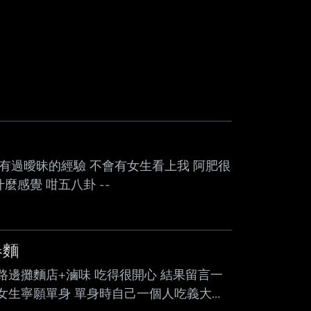
沒有過曖昧的經驗 不會有女生看上我 阿肥很
感覺 咁五八卦 --
春麵
路邊攤麵店+滷味 吃得很開心 結果留言一
難怪現在一大堆女生寧願單身 單身時自己一個人吃義大利