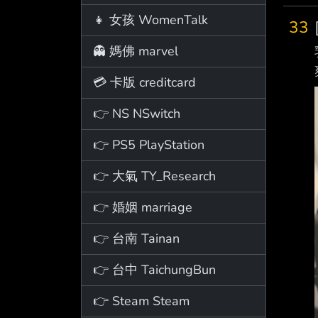
👧 女孩 WomenTalk
33
👻 媽佛 marvel
💳 卡版 creditcard
👉 NS NSwitch
👉 PS5 PlayStation
👉 大氣 TY_Research
👉 婚姻 marriage
👉 台南 Tainan
👉 台中 TaichungBun
👉 Steam Steam