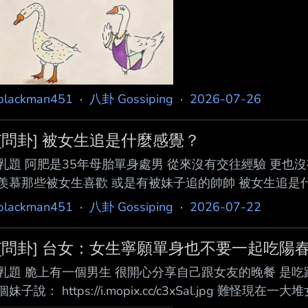
blackman451
·
八卦 Gossiping
·
2026-07-26
[問卦] 被女生追是什麼感覺？
乳題 阿肥是35年母胎單身處男 從來沒有交往經驗 更也
羨慕那些被女生喜歡 或是有被妹子追的帥帥 被女生追是什麼
blackman451
·
八卦 Gossiping
·
2026-07-22
[問卦] 台女：女生寧願單身也不要一起吃陽
乳題 脆上有一個男生 很開心分享自己跟女友的晚餐 是吃
個妹子說： https://i.mopix.cc/c3xSal.jpg 