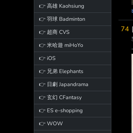
👉 高雄 Kaohsiung
👉 羽球 Badminton
74
👉 超商 CVS
👉 米哈遊 miHoYo
👉 iOS
👉 兄弟 Elephants
👉 日劇 Japandrama
👉 玄幻 CFantasy
👉 ES e-shopping
👉 WOW