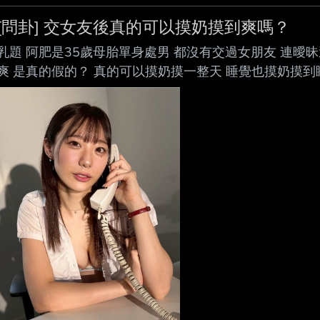
[問卦] 交女友後真的可以摸奶摸到爽嗎？
乳題 阿肥是35歲母胎單身處男 都沒有交過女朋友 連曖
爽 是真的假的？ 真的可以摸奶摸一整天 睡覺也摸奶摸到睡