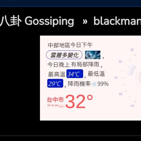
八卦 Gossiping
»
blackm