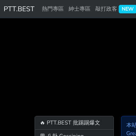
PTT.BEST
熱門專區
紳士專區
敲打政客
NEW
🔥 PTT.BEST 批踢踢爆文
本
Gre
💬 八卦 Gossiping