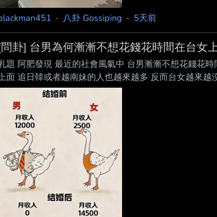
blackman451
·
八卦 Gossiping
·
5天前
[問卦] 台男為何漸漸不想花錢花時間在台女
乳題 阿肥發現 最近的社會風氣中 台男漸漸不想花錢花
上面 追日韓或者越南妹的人也越來越多 反而台女越來越沒