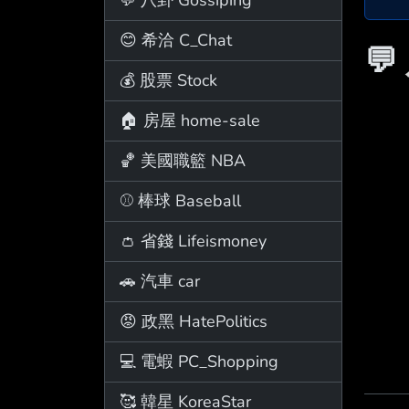
😊 希洽 C_Chat
💬
💰 股票 Stock
🏠 房屋 home-sale
🏀 美國職籃 NBA
⚾ 棒球 Baseball
👛 省錢 Lifeismoney
🚗 汽車 car
😡 政黑 HatePolitics
💻 電蝦 PC_Shopping
🥰 韓星 KoreaStar