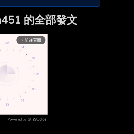
an451 的全部發文
前往頁面
arrow_forward_ios
Powered by 
GliaStudios