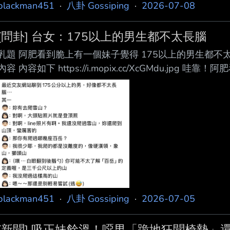
blackman451
·
八卦 Gossiping
·
2026-07-08
[問卦] 台女：175以上的男生都不太長腦
乳題 阿肥看到脆上有一個妹子覺得 175以上的男生都不
內容 內容如下 https://i.mopix.cc/XcGMdu.jp
正常聊天之下 被女生覺得不長腦？ 還被貼上網公審？ 
卦 -- 是嗎？我覺得只是開話題而已 被當成無知？
blackman451
·
八卦 Gossiping
·
2026-07-05
[新聞] 吸正妹餘溫！噁男「跪地狂聞椅墊」