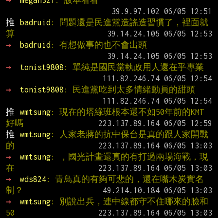
推 
badruid
: 問題還是民進黨造謠造習慣了，裡面就
算
→ 
badruid
: 有想做事的也不會出頭
→ 
tonist9808
: 單純是國民黨執政用人還在乎專業
→ 
tonist9808
: 民進黨吃到太多情緒動員的甜頭
推 
wmtsung
: 現在的塔綠班根本還不如50年前的KMT
好嗎
推 
wmtsung
: 人家老蔣的抗中保台是真的跟人家開戰
的
→ 
wmtsung
: ，國光計畫還真的有打過兩場海戰，現
在
→ 
wds824
: 青鳥真的有夠可悲的，還在嘴木炭實名
制？
→ 
wmtsung
: 別說出兵，連中線都守不住哪來的臉和
50