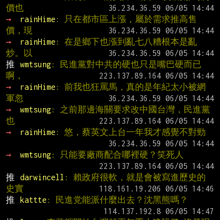
價也
→ 
rainHime
: 只在都市區上漲，屬於需求推高售
價，現
→ 
rainHime
: 在是鄉下也漲到亂七八糟根本是亂
炒。以
推 
wmtsung
: 民進黨對中共的硬也只是嘴巴硬而已
啊，
→ 
rainHime
: 前我也狂罵馬，真的是年紀太小被網
軍忽
→ 
wmtsung
: 之前那邊海關要求改中國台灣，民進黨
也
→ 
rainHime
: 悠，蔡英文上台一年我才感覺不對勁
→ 
wmtsung
: 只能要廠商配合哪裡硬？笑死人
推 
darwincell
: 賴政府很軟，就是會被寫進歷史的
史實
推 
kattte
: 民進党能派什麼出去？沈黑熊嗎？