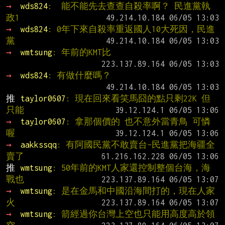
→ 
wds824
:  能不能先去查查自殺率啊？ 民進黨執
政1
→ 
wds824
: 0年下來自殺率重返國人10大死因，民進
黨
→ 
wmtsung
: 年前的KMT比
→ 
wds824
: 有做什麼嗎？
推 
taylor0607
: 現在回來看笑馬囧的點只剩22K 但
只能
→ 
taylor0607
: 拿那個價的 也不意外當青鳥 可憐
喔
→ 
aakkssqq
: 有阿國民黨不敢賣台~民進黨把海疆全
賣了
推 
wmtsung
: 50年前的KMT人家還控制整個台海，海
戰也
→ 
wmtsung
: 是在金馬和中國沿海間打的，現在人家
火
→ 
wmtsung
: 箭經過你台灣上空也只能用高度高於領