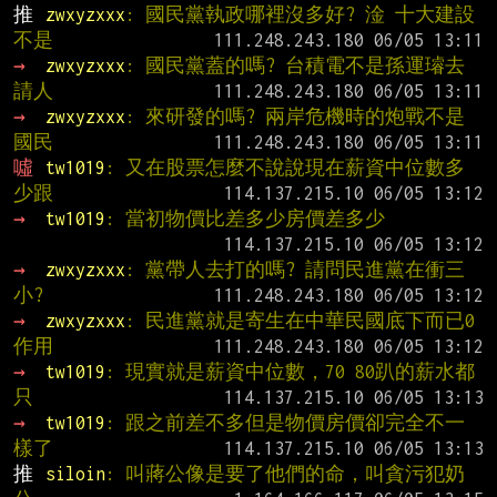
推 
zwxyzxxx
: 國民黨執政哪裡沒多好? 淦 十大建設
不是
→ 
zwxyzxxx
: 國民黨蓋的嗎? 台積電不是孫運璿去
請人
→ 
zwxyzxxx
: 來研發的嗎? 兩岸危機時的炮戰不是
國民
噓 
tw1019
: 又在股票怎麼不說說現在薪資中位數多
少跟
→ 
tw1019
: 當初物價比差多少房價差多少
→ 
zwxyzxxx
: 黨帶人去打的嗎? 請問民進黨在衝三
小?
→ 
zwxyzxxx
: 民進黨就是寄生在中華民國底下而已0
作用
→ 
tw1019
: 現實就是薪資中位數，70 80趴的薪水都
只
→ 
tw1019
: 跟之前差不多但是物價房價卻完全不一
樣了
推 
siloin
: 叫蔣公像是要了他們的命，叫貪污犯奶