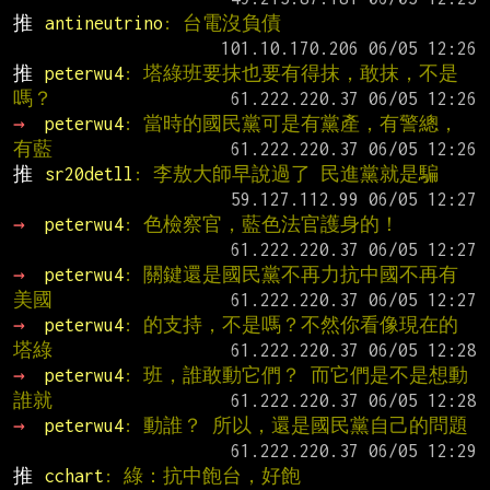
推 
antineutrino
: 台電沒負債
推 
peterwu4
: 塔綠班要抹也要有得抹，敢抹，不是
嗎？
→ 
peterwu4
: 當時的國民黨可是有黨產，有警總，
有藍
推 
sr20detll
: 李敖大師早說過了 民進黨就是騙
→ 
peterwu4
: 色檢察官，藍色法官護身的！
→ 
peterwu4
: 關鍵還是國民黨不再力抗中國不再有
美國
→ 
peterwu4
: 的支持，不是嗎？不然你看像現在的
塔綠
→ 
peterwu4
: 班，誰敢動它們？ 而它們是不是想動
誰就
→ 
peterwu4
: 動誰？ 所以，還是國民黨自己的問題
推 
cchart
: 綠：抗中飽台，好飽