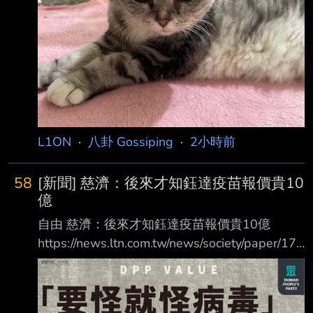
南都會被翻掉 就順水推舟 還把郭台銘的功勞搶
走 現在汙十億是那律師拿錢 疫苗一樣買進來 一
樣救了當初命在旦夕的台灣人 A 錢是慈濟跟那
律師的事 你他媽陳時鐘 跟蔡英文 這時間死的八
百多人就是你們害的 幹你娘睿智咧 我叫你們殺
人兇手也是剛好而已 操 :
L1ON
·
八卦 Gossiping
·
2小時前
58
[新聞] 慈濟：後來才知鈺達疫苗報價貴10
億
自由 慈濟：後來才知鈺達疫苗報價貴10億
https://news.ltn.com.tw/news/society/paper/176
5654 2026/08/07 05:30 記者花孟璟、楊媛婷
／綜合報導 由律師陳昱瑄擔任負責人的鈺達企
管顧問公司，涉詐騙慈濟基金會採購BNT疫苗的