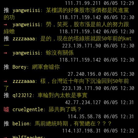
推 
yangweiisi
: 某樓講的好像股市漲價都是民進黨
的功
→ 
yangweiisi
: 勞，笑死，股市漲是前人的努力跟
綠蟾
推 
zzzzaaaa
: 是的，現在的塔綠班就跟50年前的kmt
一
→ 
yangweiisi
: 蜍沒有關係
推 
Borey
: 網軍會噓你
→ 
zzzzaaaa
: 樣，台灣近十年向下沉淪回到50年前
了
推 
q123212
: 車輪對內太軟是事實
噓 
cruelgentle
: 舔共夠了嗎？　
推 
belion
: 馬前總統時期，有警總在？？？
→ 
WolfTeacher
: 