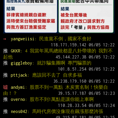
→ 
yangweiisi
: 民進黨不倒，國家不會好
推 
GKKR
: 4 我當年罵馬總統都是八卦帶壞的 我對不
起他
推 
giggleboy
: 就詐騙集團啊 專門騙票的
推 
pttjack
: 應該回不去了 自求多福
噓 
andymi
: 股票不到一萬點 木炭實名制！快樂自
由！？
推 
overno
: 股市不到1萬點是讓你能上車啊
推 
neos042
: 馬時代房價沒像現在飆漲那麼誇張