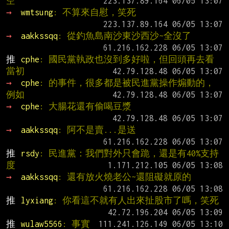
空
→ 
wmtsung
: 不算來自慰，笑死
→ 
aakkssqq
: 從釣魚島南沙東沙西沙~全沒了
推 
cphe
: 國民黨執政也沒到多好啦，但回頭再去看
當初
→ 
cphe
: 的事件，很多都是被民進黨操作煽動的，
例如
→ 
cphe
: 大腸花還有偷喝豆漿
→ 
aakkssqq
: 阿不是賣...是送
推 
rsdy
: 民進黨：我們對外只會跪，還是有40%支持
度
→ 
aakkssqq
: 還有放火燒老公~還阻礙就原的
推 
lyxiang
: 你看這不就有人出來扯股市了嗎，笑死
推 
wulaw5566
: 事實