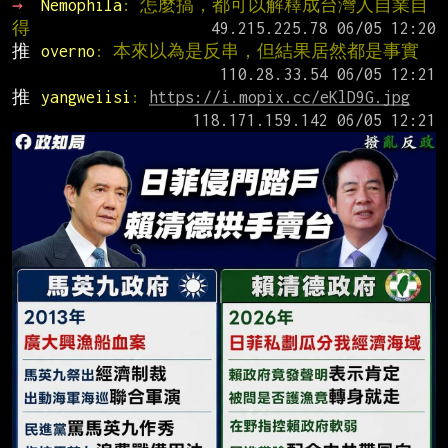
→ 
Nemophila
: 怎麼搞，都可以解釋成台灣人自業自
得
推 
overno
: 本來以為是反串，但結果居然都是事實
推 
yangweiisi
: 
https://i.mopix.cc/eKlD9G.jpg