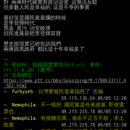
對 兩蔣時代確實有政治迫害 這無法反駁

但多數人民是幸福的 這是不爭的事實

最好笑是國民黨最爛的時候

是李登輝時代

黑金 貪污 治安敗壞

但民進黨卻把李登輝當寶

歷史跟現實已經告訴我們

兩蔣跟馬政府 都比這十年幸福多了

※ 發信站: 批踢踢實業坊(ptt.cc), 來自: 
※ 文章網址: 
https://www.ptt.cc/bbs/Gossiping/M.1780633117.A
.5D2.html
→ 
furbyyeh
: 台灣要被民進黨搞死了 丟臉
→ 
Nemophila
: 不一樣的 國民黨是外來政黨 即便選
票也
→ 
Nemophila
: 有個幾百萬，都名不正言不順，本土
政黨