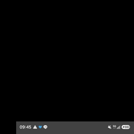
https://i.mopix.cc/lJz9TG.jpg :
https://i.mopix.cc/BFjSBJ.jpg 高雄剛收到也莫名其
妙，演習不是說10:00開始？ 後來上告警發送的
網站看 https://cbs.tw 發現是地方消防局發送的高
雄9:45 屏東更早9:41就發
https://i.imgur.com/yzhgyK9.jpeg 但這跟公告演習
時間又提早了，到底發送後就演習還是怎樣也不
知道?