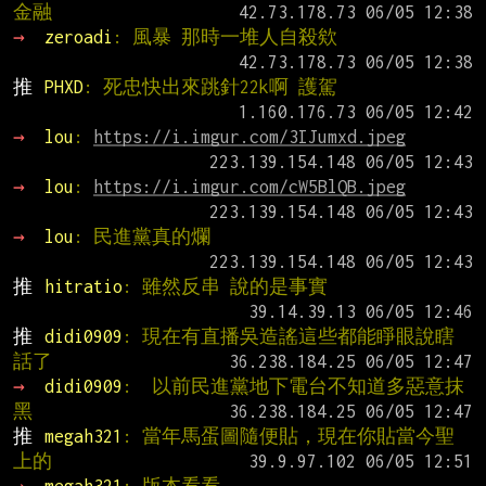
金融
→ 
zeroadi
: 風暴 那時一堆人自殺欸
推 
PHXD
: 死忠快出來跳針22k啊 護駕
→ 
lou
: 
https://i.imgur.com/3IJumxd.jpeg
→ 
lou
: 
https://i.imgur.com/cW5BlQB.jpeg
→ 
lou
: 民進黨真的爛
推 
hitratio
: 雖然反串 說的是事實
推 
didi0909
: 現在有直播吳造謠這些都能睜眼說瞎
話了
→ 
didi0909
:  以前民進黨地下電台不知道多惡意抹
黑
推 
megah321
: 當年馬蛋圖隨便貼，現在你貼當今聖
上的
→ 
megah321
: 版本看看