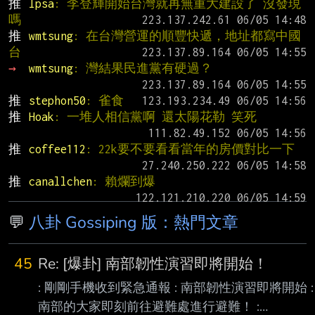
推 
lpsa
: 李登輝開始台灣就再無重大建設了 沒發現
嗎
推 
wmtsung
: 在台灣營運的順豐快遞，地址都寫中國
台
→ 
wmtsung
: 灣結果民進黨有硬過？
推 
stephon50
: 雀食
推 
Hoak
: 一堆人相信黨啊 還太陽花勒 笑死
推 
coffee112
: 22k要不要看看當年的房價對比一下
推 
canallchen
: 賴爛到爆
💬
八卦 Gossiping 版：熱門文章
45
Re: [爆卦] 南部韌性演習即將開始！
: 剛剛手機收到緊急通報 : 南部韌性演習即將開始 :
南部的大家即刻前往避難處進行避難！ :