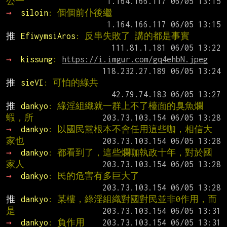
公一
→ 
siloin
: 個個前仆後繼
推 
EfiwymsiAros
: 反串失敗了 講的都是事實
→ 
kissung
: 
https://i.imgur.com/gq4ehbN.jpeg
推 
sieVI
: 可怕的綠共
推 
dankyo
: 綠淫組織就一群上不了檯面的臭魚爛
蝦，所
→ 
dankyo
: 以國民黨根本不會任用這些咖，相信大
家也
→ 
dankyo
: 都看到了，這些爛咖執政十年，對於國
家人
→ 
dankyo
: 民的危害有多巨大了
推 
dankyo
: 某樓，綠淫組織對國對民並非0作用，而
是
→ 
dankyo
: 負作用