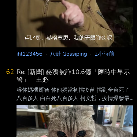
讓美國在談判桌上顯得軟弱。消息人士稱，川普
ihl123456
·
八卦 Gossiping
·
2小時前
62
Re: [新聞] 慈濟被詐10.6億「陳時中早示
警」 王必
睿你媽機掰智 你他媽當初擋疫苗 擋到全台死了
八百多人 白白死八百多人 柯文哲，疫情爆發最
嚴重的地方在那千拜託萬拜託買疫苗不聽 最後
郭台銘受不了直接面聖蔡女皇 不管怎樣 郭台銘
買定了 蔡女皇知道再擋疫苗護航高端下去，不
是死八百人而已 而是她民進黨連基本盤高雄台