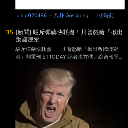
junior020486
·
八卦 Gossiping
·
1小時前
35
[新聞] 駁斥彈藥快耗盡！川普怒嗆「揪出
叛國洩密
駁斥彈藥快耗盡！ 川普怒嗆「揪出叛國洩密
者」判重刑 ETTODAY 記者張方瑀／綜合報導
美國與伊朗衝突持續，近期多家美媒卻引述政府
內部消息，指出美軍彈藥庫存即將見底。對此，
美國總統川普大為光火，不僅在社群平台發文駁
斥，強調美國擁有「巨量彈藥」，更怒嗆要揪出
散佈「叛國言論」的洩密者，讓他們吃上長期牢
飯。針對外傳川普對國防部長赫格塞斯大發雷
霆，白宮與戰爭部也雙雙出面澄清，痛批全是假
新聞。 根據CNN報導指出，在關鍵的伊朗衝突
期間爆出彈藥縮水，讓川普深感不滿，認為這會