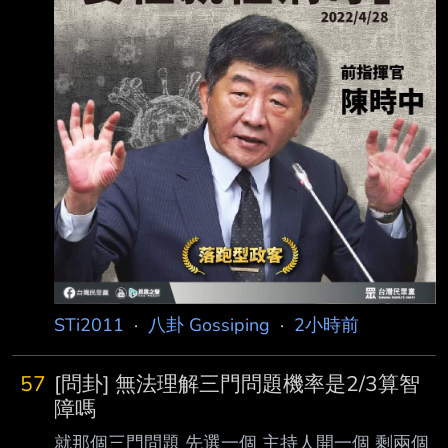
委任報 酬十點八億元台幣。慈濟基金會昨天表
示，疫情初期疫苗奇缺，當時普遍一劑BNT疫苗
報 價至少四十二美元，鈺達公司報價每劑四十
一美元是最低價，因此跟鈺達簽約，目前先靜
候司法判決，如必要將採取法律措施，以捍衛十
方大德捐款及權益
STi2011
·
八卦 Gossiping
·
2小時前
57
[問卦] 無法理解三門問題機率是2/3算智
障嗎
就那個三門問題 先選一個 主持人開一個 剩兩個