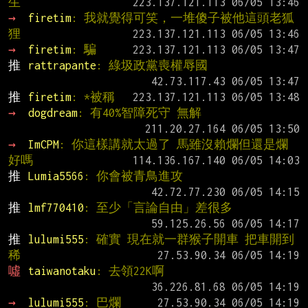
生
→ 
firetim
: 我就覺得可笑，一堆傻子被他這頭老狐
狸
→ 
firetim
: 騙
推 
rattrapante
: 綠圾政黨喪權辱國
推 
firetim
: *被稱
→ 
dogdream
: 有40%智障死守 無解
→ 
ImCPM
: 你這樣講就太過了 馬雖沒賴爛但還是爛
好嗎
推 
Lumia5566
: 你會被青鳥進攻
推 
lmf770410
: 至少「言論自由」差很多
推 
lulumi555
: 確實 現在就一群猴子開車 把車開到
稀
噓 
taiwanotaku
: 去領22K啊
→ 
lulumi555
: 巴爛