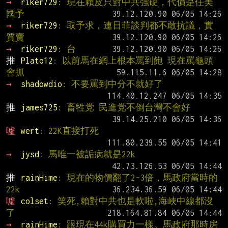
→ 
riker729
: 現在賴皮只對中共強硬，代價是任美
國予
→ 
riker729
: 取予求，連日菲談判都不敢抗議，實
質賣
→ 
riker729
: 台
推 
Plato12
: 以前馬在網上根本罵到飽 現在罵龜頭
會抓
→ 
shadowdio
: 不要罵到中分不就好了
推 
james725
: 畜牲党 民進党不倒台灣不會好
噓 
wert
: 22K直接打死
→ 
jysd
: 馬唯一被詬病就是22k
推 
rainHime
: 現在的物價翻了2~3倍，馬政府當時的
22k
噓 
colset
: 笑死,賴對中共也是軟啦,海峽中線都沒
了
→ 
rainHime
: 跟現在44k購買力一樣。馬政府那時房