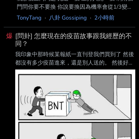
門問你要不要換 你說要換因為機率會從1/3變
2/3 看10年還是不能理解 剩下兩個門不就一半
TonyTang
·
八卦 Gossiping
·
2小時前
一半嗎 很直覺啊 無法理解三門問題機率是2/3算
智障嗎 有沒有八卦 --
爆
[問卦] 怎麼現在的疫苗故事跟我經歷的不
同？
我印象中那時候某報紙一直刊登我們買到了 然後
都沒有多少疫苗進來，還是別人送的。 然後好幾
家公司和非營利組織說要發揮影響力幫忙買，結
果一直被要求補文件。 結果2026年 隔壁某板說
當初民間採購BNT ， 發現自己買不到跑去找中
央希望取得代理人身分， 大家要感謝當時領導的
英明果斷？ ？？？我的記憶出了什麼差錯 -----
Sent from JPTT on my iPhone --