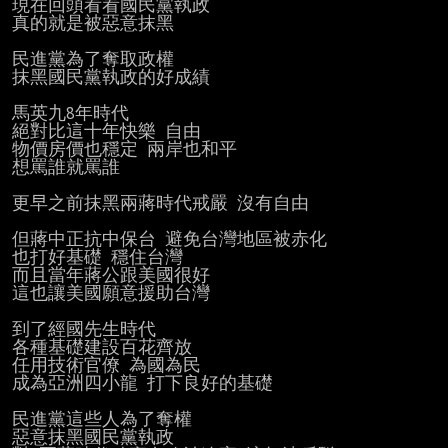
現在回頭看看國民黨執政

真的就是被惡意抹黑

民進黨為了奪取政權

抹黑國民黨執政的好成績

馬英九8年時代

絕對比這十年快樂 自由

物價房價也穩定 兩岸也和平

想罵誰就罵誰

更早之前抹黑兩蔣時代戒嚴 沒有自由

但蔣中正抗中保台 避免台灣地區被赤化

也打好基礎 穩住台灣

而且當年蔣公跟美國很好

這也讓美國願意援助台灣

到了經國先生時代

各種基礎建設百花齊放

任用技術官僚 為國為民

成為亞洲四小龍 打下良好的基礎

民進黨這些人為了奪權

惡意抹黑國民黨執政
