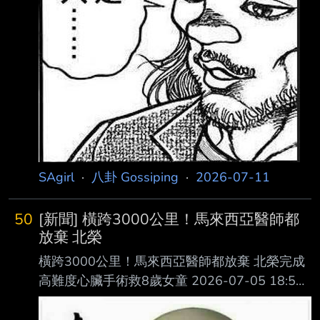
案8000萬元預算， 海軍司令部說明，美方因魚
雷供應鏈問題，導致產能不穩，因此將魚雷交付
期程延後至 2027年度至2028年
SAgirl
·
八卦 Gossiping
·
2026-07-11
50
[新聞] 橫跨3000公里！馬來西亞醫師都
放棄 北榮
橫跨3000公里！馬來西亞醫師都放棄 北榮完成
高難度心臟手術救8歲女童 2026-07-05 18:59
聯合報／ 記者沈能元／台北即時報導 這是一段
橫跨了3000公里、連結了馬來西亞與台灣的醫