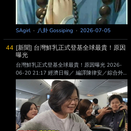
SAgirl
·
八卦 Gossiping
·
2026-07-05
44
[新聞] 台灣鮮乳正式登基全球最貴！原因
曝光
台灣鮮乳正式登基全球最貴！原因曝光 2026-
06-20 21:17 經濟日報／ 編譯陳律安／綜合外
電 臉書粉絲專頁「Data In Race」引述生活成本
統計網站Numbeo表示，台灣每公升的鮮乳價
格，以3.07美元高居全球第一，是榜上唯一超過
3美元的國家；香港以2.98美元緊追在後 ，新加
坡則以2.95美元排名第三。 第四至第十名，依
序為：古巴（2.76美元）、以色列（2.59美
元）、奈及利亞（2.39美元 ）、哥斯大黎加