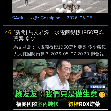
表，「 挖靠我聽說解放軍實力勘比美軍建議
SAgirl
·
八卦 Gossiping
·
2026-05-25
46
[新聞] 馬文君爆：水電商得標1950萬炸
藥案 多少
馬文君爆：水電商得標1950萬炸藥案 多少藏鏡
人大賺國防預算？ 2026-05-07 20:20 聯合報
／ 記者李人岳／台北即時報導 國民黨立委馬文
君表示，軍備局生產製造中心日前開出標案，對
外採購3000公斤的「硝基 胍」，根據招標清
單，這批化學品純度要求高達99% 以上，是製
造國軍M41、CM11勇虎戰 車主砲M30發射藥的
核心成分，具備高度機敏性與危險性。此案預算
金額高達1950萬元， 由「紘緯科技股份有限公
司」得標。 馬文君在列書貼文表示，其中這批