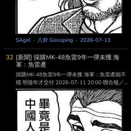
SAgirl
·
八卦 Gossiping
·
2026-07-13
32
[新聞] 採購MK-48魚雷9年一彈未獲 海
軍：魚雷產
採購MK-48魚雷9年一彈未獲 海軍：魚雷產能不
穩 明後年才交付 2026-07-11 20:00 聯合報／
記者洪哲政／台北即時報導 海軍司令部2018年
起編列預算，為劍龍級潛艦採購新型潛射長程重
型導線魚雷，據信為 MK-48 Mod 6 AT重型魚
雷，包括24枚戰雷及4枚操雷，總經費54億
6058.6萬元，至今9年一 彈未獲，交付期程一再
延後。立委近期質疑購案成效不明，提案凍結此