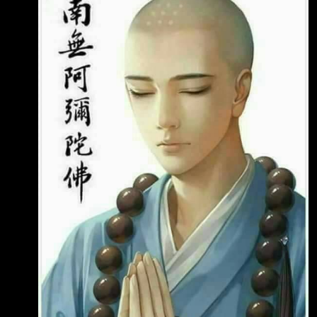
療緣分。來自馬來西亞、非常開朗 可愛的8歲小
女孩LEE，一出生就罹患極其嚴重的先天性心臟
病—「肺動脈閉鎖合併完整型 心室中膈、冠狀
動脈阻塞」。經商的李爸爸遍尋馬來西亞名醫，
經歷了兩次開刀失敗，所 有當地的醫生都搖
頭，告訴他，「沒辦法了」。 8歲小女孩LEE經
來到台灣，在台北榮總心臟外科主治醫師吳飛逸
醫治下，順利完成