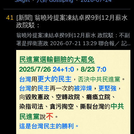
SAgirl
·
八卦 Gossiping
·
2026-07-24
布長達一年的調查報 告，認為宜蘭高鐵案欠缺詳
細評估，連出
41
[新聞] 翁曉玲提案凍結卓揆9到12月薪水
政院駁：
翁曉玲提案凍結卓揆9到12月薪水 政院駁：不副
署是捍衛憲政 2026-07-21 13:29 聯合報／ 記
者黃婉婷／台北即時報導 今年度中央政府總預
算案持續卡關，二輪提案再掀朝野攻防，國民黨
立委翁曉玲提案凍結 行政院長卓榮泰9月到12月
的薪水，條件是依法編列預算和副署法律。行政
院說，不副署 違憲法案是捍衛憲政秩序，反觀
立法院不理性審查預算，還嚴重拖延，希望立法
院儘速完 成今年度預算審查。 翁曉玲羅列卓榮
泰三項罪狀，包括藐視立法院，三讀通過的法律
未副署，該編列的預算不 編，依法提名的NCC
人事案至今毫無動作