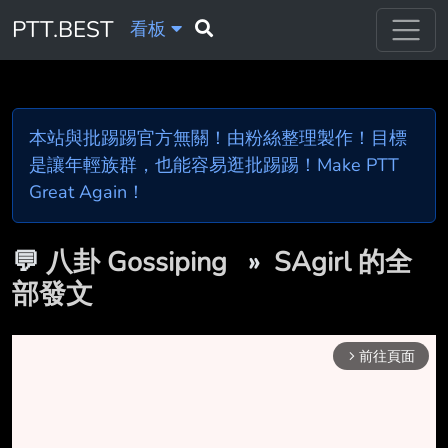
PTT.BEST
看板
本站與批踢踢官方無關！由粉絲整理製作！目標
是讓年輕族群，也能容易逛批踢踢！Make PTT
Great Again！
💬
八卦 Gossiping
»
SAgirl 的全
部發文
前往頁面
arrow_forward_ios