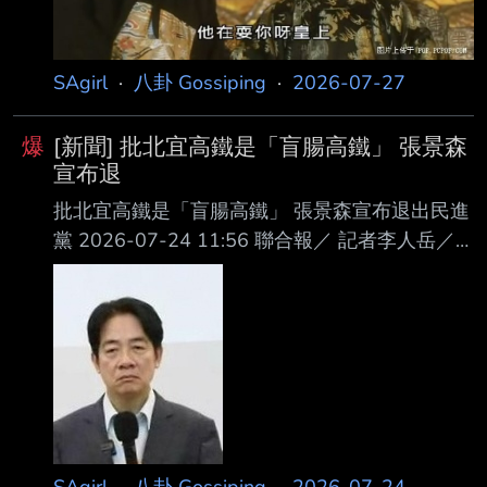
片，韋淳祐日前強調，團隊想強調「苯駢芘」在
科學上對人體造 成的危害，這是所有科學可以論
證的議題，而賴政府的無能也是大家可以看到
SAgirl
·
八卦 Gossiping
·
2026-07-27
的，整部影 片從未
爆
[新聞] 批北宜高鐵是「盲腸高鐵」 張景森
宣布退
批北宜高鐵是「盲腸高鐵」 張景森宣布退出民進
黨 2026-07-24 11:56 聯合報／ 記者李人岳／
台北即時報導 行政院在爭議聲中拍板高鐵延伸宜
蘭，行政院前政務委員張景森在臉書貼文宣布從
即日起 ，退出民進黨。張景森強調，無法認同閣
揆卓榮泰為了地方選舉利多，核定將近4000億預
算要去蓋一條沒有用的盲腸高鐵。 高鐵延伸宜蘭
案從成案起即飽受外界質疑，除了民團之外，多
位綠營前任政務官包含交通 部前部長賀陳旦、前
政委張景森均公開表達反對，監察院今年五月公