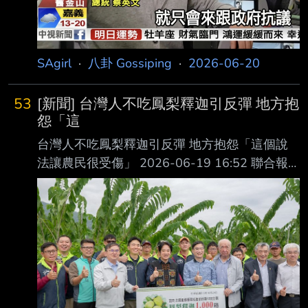
（2.37美元）、挪威（2.37美元）、阿曼（2.28
美元）及委內瑞拉（2.2
SAgirl
·
八卦 Gossiping
·
2026-06-20
53
[新聞] 台灣人不吃鳳梨釋迦引反彈 地方抱
怨「這
台灣人不吃鳳梨釋迦引反彈 地方抱怨「這個說
法讓農民很受傷」 2026-06-19 16:52 聯合報
／ 記者徐白櫻／台東即時報導 台東縣長饒慶鈴
以預錄影片方式參與海峽論壇餘波盪漾，陸委會
副主委梁文傑昨說「台灣 人幾乎不吃鳳梨釋
迦，是仰賴中共鼻息的農產品」。台東立委黃建
賓質疑，政府對農民的 承諾，難道只有選舉時
才算數？議長吳秀華說，此說法讓農民感到無奈
且很受傷，政府的 責任是幫農民找市場、找訂