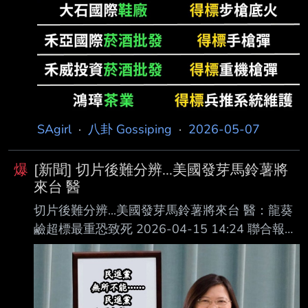
純度99%的軍事炸藥共採購3000公斤、採購金
額19
SAgirl
·
八卦 Gossiping
·
2026-05-07
爆
[新聞] 切片後難分辨...美國發芽馬鈴薯將
來台 醫
切片後難分辨...美國發芽馬鈴薯將來台 醫：龍葵
鹼超標最重恐致死 2026-04-15 14:24 聯合報／
記者 林琮恩／台北即時報導 我國簽訂台美貿易
協定（ART），未來美國輸台馬鈴薯，若出現發
芽情況，不再整批退運 ，而是剔除後便可加工使
用。毒物專家指出，馬鈴薯發芽恐產生毒素「龍