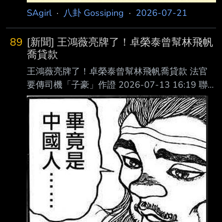
SAgirl
·
八卦 Gossiping
·
2026-07-21
89
[新聞] 王鴻薇亮牌了！卓榮泰曾幫林飛帆
喬貸款
王鴻薇亮牌了！卓榮泰曾幫林飛帆喬貸款 法官
要傳司機「子豪」作證 2026-07-13 16:19 聯
合報／ 記者王聖藜／台北即時報導 國民黨立委
王鴻薇2年前爆料行政院長卓榮泰曾幫要參選立
委的國安會副秘書長林飛帆向 公股銀行「喬」
貸款，林自訴王誹謗。台北地院今傳喚合庫投信
前董事長林伯裕作證，王 「亮牌」林的司機
「子豪」就是吹哨者，向法院聲請傳喚「子豪」
作證獲准。 王鴻薇今年5月18日出庭否認犯罪，
表示對公共事務有監督權，還表示爆料緣由是接
獲「 吹哨者」的檢舉，也提供1分30秒的錄音檔
為證據，林飛帆的律師羅國