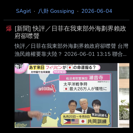
SAgirl
·
八卦 Gossiping
·
2026-06-04
爆
[新聞] 快評／日菲在我東部外海劃界賴政
府卻噤聲
快評／日菲在我東部外海劃界賴政府卻噤聲 台灣
漁民維權要靠大陸？ 2026-06-01 13:15 聯合報
／ 記者林則宏 民進黨政府面對中共一向姿態強
硬，但遇到了日本脊椎就會自動變軟？ 日本與菲
律賓在5月28日發表的聯合聲明中宣布，將正式
啟動專屬經濟區與大陸架劃界談 判。然而，日菲
將展開劃界談判的區域就位在我東部外海，與台
灣依法主張的專屬經濟區 部分重合，日菲將台灣
排除在外逕自展開談判，我外交部還表達肯定。
而賴政府的無所作 為也給了中國大陸介入的機
會。 中國海警局今早宣布，6月1日，中國海警岱