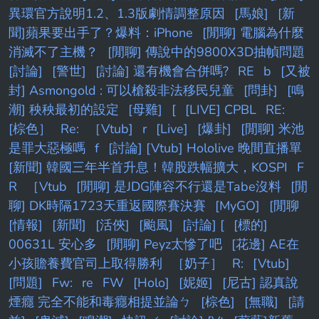
異環官方說明1.2、1.3版劇情調整原因
[馬娘]
[新
聞]蘋果要出手了？爆料：iPhone
[閒聊] 電腦為什麼
消滅不了主機？
[閒聊] 傳說中的9800X3D抽幀問題
[討論]
[警世]
[討論] 還有機會合併嗎?
RE
b
[又被
封] Asmongold : 可以槍殺非法移民兒童
[問卦]
[鳴
潮] 秧秧最初的設定
[母雞]
[
[LIVE] CPBL
RE:
[棕色］
Re:
［Vtub]
r
[Live]
[爆卦]
[閒聊] 米池
是罪大惡極嗎
f
[討論] [Vtub] Hololive 晚間直播單
[新聞] 韓國三年半首升息！韓股跌幅擴大，KOSPI
F
R
［Vtub
[閒聊] 是JDG陣容不行還是Tabe沒料
[閒
聊] DK時隔1723天重返國際賽決賽
[MyGO]
[閒聊
[情報]
[新聞]
[活俠]
[颱風]
[討論] [
[標的]
00631L 安心多
[閒聊] Peyz太慘了吧
[花邊] AE在
小孩贍養費官司上取得勝利
［奶子］
R:
[Vtub]
[問題]
Fw:
re
FW
[Holo]
[妮姬]
[尼古] 認真說
煙癮 完全不能和毒癮相提並論ㄅ
[棕色]
[無職]
[請