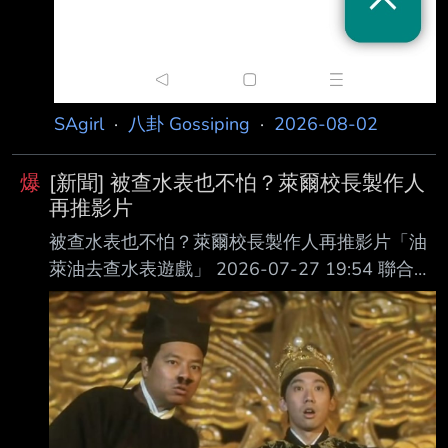
SAgirl
·
八卦 Gossiping
·
2026-08-02
爆
[新聞] 被查水表也不怕？萊爾校長製作人
再推影片
被查水表也不怕？萊爾校長製作人再推影片「油
萊油去查水表遊戲」 2026-07-27 19:54 聯合報
／ 記者鄭媁／台北即時報導 「萊爾校長製作團
隊」與「風向株式會社」發布反毒油前導影片，
引發熱議，製作人韋淳 祐日前卻遭刑事警察局
「查水表」關切。韋淳祐今再推出「油萊油去查
水錶遊戲」Kuso影 片，還註明「AI影片製作，請
勿對號入座玻璃心」。 對於製作「油不得你」影