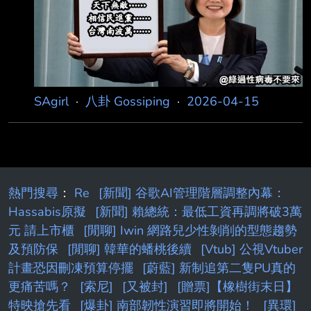
葵鹼」，民眾若 不慎攝入龍葵鹼濃度達每公斤2
至5毫克，便可能出現中毒症狀；濃度達每公斤3
至6毫克， 恐有致命風險。對此，衛福部食藥署
指出，未來邊境把關措施不變，如抽驗發現龍葵
鹼超 標，仍要求整批退運。 我國開放美國發芽
SAgirl
·
八卦 Gossiping
·
2026-04-15
馬鈴薯來
熱門搜尋
：
Re
[新聞] 谷歌AI管理階層調整內幕：
Hassabis原擬
[新聞] 賴總統：最低工資再調將破3萬
元 請上市櫃
[閒聊] Iwin 網路兒少性剝削的型態趨勢
及預防保
[閒聊] 韓華的蟠桃後續
[Vtub] 公視Vtuber
計畫恐因刪凍預算停擺
[蔚藍] 新制追第二隻PU真的
更痛苦嗎？
[索尼]
[又被封]
[贈票]【橡樹街末日】
特映搶先看
[爆卦] 南部韌性演習即將開始！
[異環]