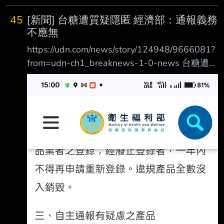
45
[新聞] 台糖遭質疑隱匿 經濟部：通報義務
不應無
https://udn.com/news/story/124948/9666081?
from=udn-ch1_breaknews-1-0-news 台糖遭質
疑隱匿 經濟部：通報義務不應無限上綱 2026-
08-02 16:10 聯合報／ 記者賴昭穎／台北即時
報導 毒油事件爭議延燒，台糖公司和經濟部為
何未通報目的事業主管機關，經濟部今天表示，
通報義務不應無限上綱，若餐廳去菜市場買菜，
要求採購人員把看到所有有爛菜葉的攤販 都通
報主管機關，這是檢舉達人想做的事情，而不是
食品業者的義務。 中聯油脂廠長陳明榮1日