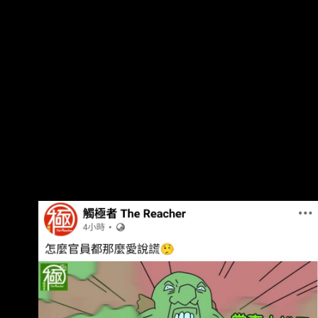
年兒子登東沙島，額外舉辦活動，更害僑委會同
仁遭監院調查 、身心嚴重受創，應立刻下台負
責。 陳清龍指出，徐佳青自2022年至今年共出國
47次，在國外時間共有562天，花費公帑2383