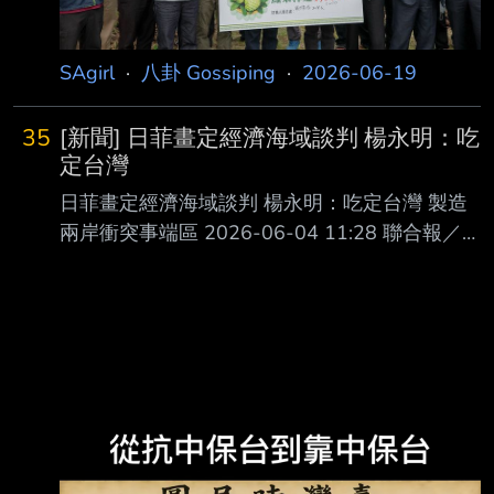
單，而非替自己的兩岸政策找理由。 陸委會副
主委兼發言人梁文傑昨在記者會重申海峽論壇是
大型統戰平台，台灣人幾乎不吃 鳳
SAgirl
·
八卦 Gossiping
·
2026-06-19
35
[新聞] 日菲畫定經濟海域談判 楊永明：吃
定台灣
日菲畫定經濟海域談判 楊永明：吃定台灣 製造
兩岸衝突事端區 2026-06-04 11:28 聯合報／
記者屈彥辰／台北即時報導 日本、菲律賓宣布
啟動專屬經濟區（EEZ）及大陸礁層海洋邊界談
判，範圍與我國經濟海 域高度重疊。國安會前
副秘書長、國民黨智庫副執行長楊永明表示，日
菲就是吃定台灣， 這是一個可能在未來發現的
資源所在，外交部第一時間肯定恐讓台灣陷困
境，日菲根本是 要在台灣東部海域製造新的兩
岸事端衝突所在。 楊永明今接受廣播節目「千