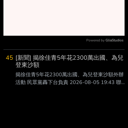
Powered by 
GliaStudios
Mute
45
[新聞] 揭徐佳青5年花2300萬出國、為兒
登東沙額
揭徐佳青5年花2300萬出國、為兒登東沙額外辦
活動 民眾黨轟下台負責 2026-08-05 19:43 聯合
報／ 記者王小萌／台北即時報導 民眾黨立法院黨
團總召陳清龍、黨團主任陳智菡今天舉行記者
會，揭露僑委會委員長徐佳 青擔任正、副委員長
以來，5年花費個人旅費2300萬元，考察行程卻
大幅灌水；此外，徐 佳青為帶不符合資格的未成