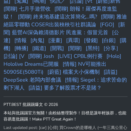
益]
[鬼滅]
[鳴潮]
快訊／
[討論] [Vt
[蔚藍]新舊
[閒聊] 七月手遊營收
[閒聊] 朗報！羅傑再度進監
獄！
[閒聊] 終末地基建這次算簡化...嗎?
[閒聊] 雅迪
絕區零聯動 COSER出裝秧秧引社群議論
[FGO]
[新
聞] 藍營AI深偽賴清德影片 民進黨：假冒元首
[公
連]
[情報
[內鬼]
[漫畫]
[異環]
[發錢]
[白銀]
[購
機]
[轉播]
[鐵道]
[開戰]
[閒聊]
[黑特]
[分享］
[討論] [V
[閒聊] Josh
[LIVE] CPBL例行賽
[Holo]
Hololive Dreams已開服
[情報] NV可能推出
5090SE(5080Ti)
[蔚藍] 檔案大小保機制
[請益]
DeepSeek 老闆內部會議
[情報] Siegel：追求苦命的
剩下湖人
[請益] 要多了解股票才不是賭？
PTT.BEST 批踢踢爆文 © 2026
本站與批踢踢官方無關！由粉絲整理製作！目標是讓年輕族群，也能
容易逛批踢踢！Make PTT Great Again！
Last updated post:
[car] [心得] 買Crown的是哪種人 (一年三萬公里心