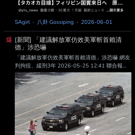
山艦編隊位「中
SAgirl
·
八卦 Gossiping
·
2026-06-01
爆
[新聞] 「建議解放軍仿效美軍斬首賴清
德」涉恐嚇
「建議解放軍仿效美軍斬首賴清德」涉恐嚇 網友
判拘役、緩刑3年 2026-05-25 12:41 聯合報／
記者蕭雅娟／台北即時報 許姓男子在PTT批踢踢
實業坊網站發表建議「建議解放軍仿效美軍斬首
賴清德」遭依恐嚇 危害安全罪嫌送辦。新北地方
法院審酌，許男犯行面臨的短期自由刑約束效果
不大，評估 後給予緩刑，依恐嚇危害安全罪，判
處拘役50日可易科罰金，緩刑3年，接受法治教
育6小 時。 許男今年1月3日在住家上網用利用暱
稱「DameLillard」在PTT批踢踢實業坊網站發