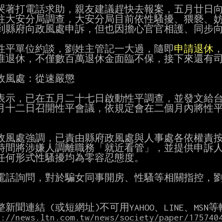
哭著打電話求助，親友建議趕快去報案，五月廿日向
往大安分局調查，大安分局目前依性騷擾、猥褻、妨
到縣府向政風處申訴，但也因擔心官官相護、同步向
性平單位約談，劉姓主管記一大過，隨即
申請退休
准退休，不僅數百萬退休金面臨不保，接下來還有司
政風處：從速嚴懲

表示，已在五月二十七日啟動性平調查，並發文給台
月十二日召開性平會議，依規定會在二個月內將性平
政風處強調，已責由縣府政風處與人事處各依權責按
時間將涉嫌人調離職務「就近看管」，並提供申訴人
任何形式性騷擾均為零容忍態度。

電話詢問，對於騙女同事開房、性騷等相關指控，劉
s://news.ltn.com.tw/news/society/paper/175740