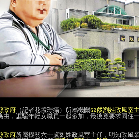
縣政府
（記者花孟璟攝）所屬機關
60歲劉姓政風室
為由，誆騙年輕女職員一起參加，最後竟要求同住一


縣政府
所屬機關六十歲劉姓政風室主任，明知政風業