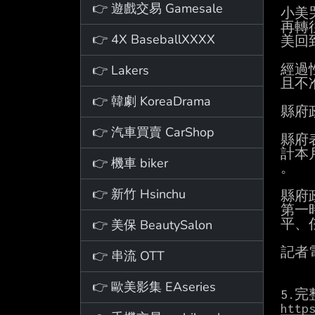
👉 遊戲交易 Gamesale
小美
再轉
👉 4X BaseballXXXX
美回
👉 Lakers
經過
且不
👉 韓劇 KoreaDrama
縣府
👉 汽車買賣 CarShop
縣府
計本
👉 機車 biker
。

👉 新竹 Hsinchu
縣府
第一
👉 美保 BeautySalon
平、
記者
👉 串流 OTT
👉 歐美影集 EAseries
http