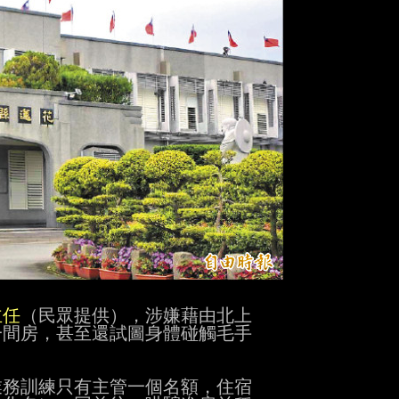
主任
（民眾提供），涉嫌藉由北上

間房，甚至還試圖身體碰觸毛手

務訓練只有主管一個名額，住宿
