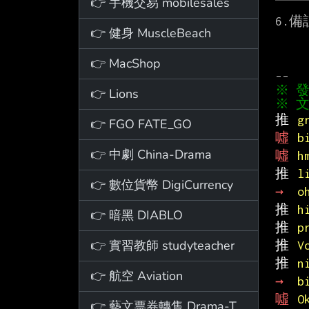
👉 手機交易 mobilesales
6.備註
👉 健身 MuscleBeach
👉 MacShop
👉 Lions
※ 文
推 
g
👉 FGO FATE_GO
噓 
b
👉 中劇 China-Drama
噓 
h
推 
l
👉 數位貨幣 DigiCurrency
→ 
o
推 
h
👉 暗黑 DIABLO
推 
p
👉 實習教師 studyteacher
推 
V
推 
n
👉 航空 Aviation
→ 
b
噓 
O
👉 藝文票券轉售 Drama-Ticket