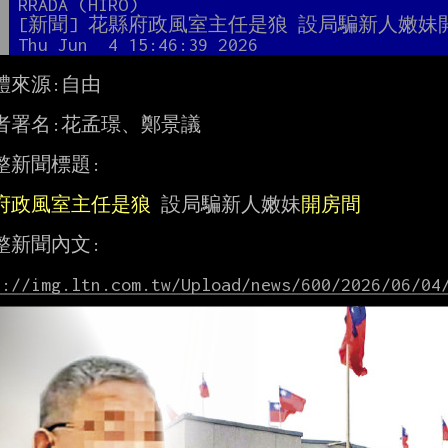
者
RRADA (HIRO)
題
[新聞] 花縣府政風室主任是狼 設局騙新人嫩妹
間
Thu Jun  4 15:46:39 2026
體來源:自由

記者署名:花孟璟、鄭景議

整新聞標題:

府政風室主任是狼
 設局騙新人嫩妹
開房間
整新聞內文:

s://img.ltn.com.tw/Upload/news/600/2026/06/04