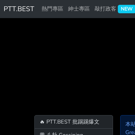
PTT.BEST
熱門專區
紳士專區
敲打政客
NEW
🔥 PTT.BEST 批踢踢爆文
本
Gre
💬 八卦 Gossiping