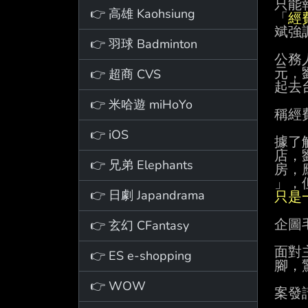
只能
👉 高雄 Kaohsiung
「
經
斌強
👉 羽球 Badminton
公務
👉 超商 CVS
元，
起去
👉 米哈遊 miHoYo
稱經
👉 iOS
據了
店，
👉 兄弟 Elephants
房，
👉 日劇 Japandrama
只是
👉 玄幻 CFantasy
企圖
面對
👉 ES e-shopping
腳，
👉 WOW
案發