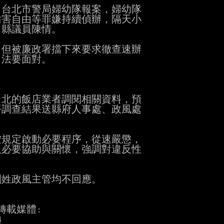
台北市警局婦幼隊報案，婦幼隊

害自由等罪嫌持續偵辦，隔天小

縣議員陳情。

，但被廉政署擋下來要求徹查速辦

法要面對。

北的飯店業者調閱相關資料，預

調查結果送縣府人事處、政風處

規定啟動必要程序，從速嚴懲，

必要協助與關懷，強調對違反性

姓政風主管均不回應。

4