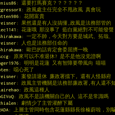
enius86
: 還要打馬賽克？？？？？？
ggressorX
: 政風處主任完全不甩政風 真會玩
utten986
: 花開富貴
reisner
: 果然還是有人沒搞懂,政風是法務部管的
lec1141
: 花蓮哦 那沒事了 藍白黨絕對不可能發聲
Shirakawa
: 一定不帥，今天對方要是城武、拓哉、
reisner
: 人也是法務部任命的
Shirakawa
: 歐巴的話肯定會委屈擠一晚
sccg
: 原來可以不准退休? 是不是他沒党證啊
oger1976
: 明明是花蓮 又有智障要帶風向 嘻嘻
bten
: 噁心死了
reisner
: 案發請退休 廉政署擋下, 還有人怪縣府
reisner
: 政風主管機關是法務部廉政署,有人還不
lairehao
: 政風這種人
oGIVoQ
: 政風不是該機關自己的人 這不是常識嗎
chialen
: 劇情少了主管灌醉下屬
RADA
: 上層主管同時包含花蓮縣縣長徐榛蔚啦，別