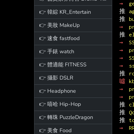
→ 
g
推 
a
👉 韓綜 KR_Entertain
推 
b
👉 美妝 MakeUp
→ 
p
推 
e
👉 速食 fastfood
→ 
S
→ 
p
👉 手錶 watch
→ 
S
👉 體適能 FITNESS
→ 
s
推 
r
👉 攝影 DSLR
噓 
k
→ 
p
👉 Headphone
→ 
p
👉 嘻哈 Hip-Hop
推 
c
推 
Q
👉 轉珠 PuzzleDragon
推 
t
→ 
R
👉 美食 Food