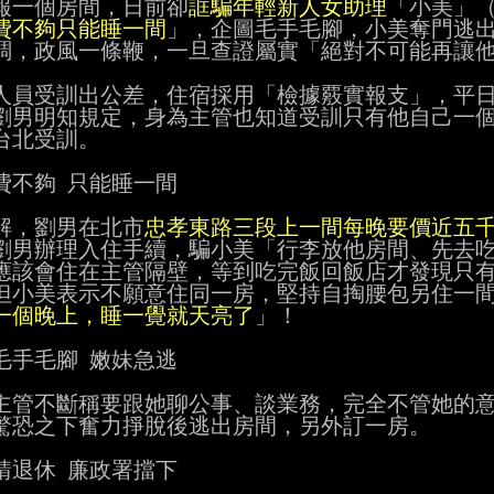
報一個房間，日前卻
誆騙年輕新人女助理
「小美」（
費不夠只能睡一間
」，企圖毛手毛腳，小美奪門逃出
調，政風一條鞭，一旦查證屬實「絕對不可能再讓他
人員受訓出公差，住宿採用「檢據覈實報支」，平日
劉男明知規定，身為主管也知道受訓只有他自己一個
台北受訓。

費不夠 只能睡一間

解，劉男在北市
忠孝東路三段上一間每晚要價近五
劉男辦理入住手續，騙小美「行李放他房間、先去吃
應該會住在主管隔壁，等到吃完飯回飯店才發現只有
一個晚上，睡一覺就天亮了
」！

毛手毛腳 嫩妹急逃

主管不斷稱要跟她聊公事、談業務，完全不管她的意
驚恐之下奮力掙脫後逃出房間，另外訂一房。

請退休 廉政署擋下
