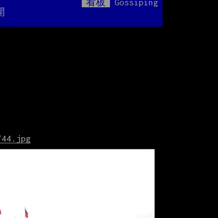
看板
Gossiping
Mute
開
/44.jpg