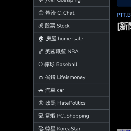
😊 希洽 C_Chat
PTT.
[
💰 股票 Stock
🏠 房屋 home-sale
🏀 美國職籃 NBA
⚾ 棒球 Baseball
👛 省錢 Lifeismoney
🚗 汽車 car
😡 政黑 HatePolitics
💻 電蝦 PC_Shopping
🥰 韓星 KoreaStar