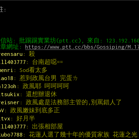
:

章網址: 
https://www.ptt.cc/bbs/Gossiping/M.1
reensaru
: 殺
ill403777
: 台南超噁==
menri
: Sod看太多
iao18
: 惹到政風台男 完蛋ㄌ
h123oh
: 政風耶 呵呵呵呵
itsukix
: 還想辦退休
reisner
: 政風處是法務部主管的,別罵錯人了
oV
: 政風嫩妹到底多正
itvx
: 好月半
ill403777
: 出張相部屋
kubo7788
: 花蓮人選了幾十年的優質家族 花蓮之光