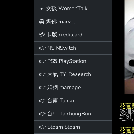
👧 女孩 WomenTalk
👻 媽佛 marvel
💳 卡版 creditcard
👉 NS NSwitch
👉 PS5 PlayStation
👉 大氣 TY_Research
👉 婚姻 marriage
👉 台南 Tainan
花蓮
受訓
👉 台中 TaichungBun
毛腳。
👉 Steam Steam
花蓮