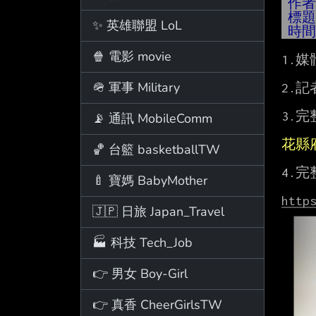
作
標
✨ 英雄聯盟 LoL
時
🍿 電影 movie
1.媒
🪖 軍事 Military
2.
3.完
📡 通訊 MobileComm
花縣
🏀 台籃 basketballTW
4.完
🍼 寶媽 BabyMother
http
🇯🇵 日旅 Japan_Travel
🏭 科技 Tech_Job
👉 男女 Boy-Girl
👉 真香 CheerGirlsTW