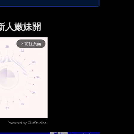
騙新人嫩妹開
前往頁面
arrow_forward_ios
Powered by 
GliaStudios