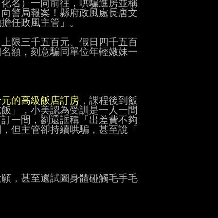
化名）一同前往，哄騙進房並稱

向警局報案！縣府政風處長唐文

擔任政風主管」。

上限三千五百元、假日四千五百

名額，刻意騙同單位年輕嫩妹一

千元的高級飯店訂房
，課程後到飯

飯」，小美認為受訓是一人一間

訂一間，劉還誆稱「出差費不夠

願，甚至還試圖身體碰觸毛手毛
