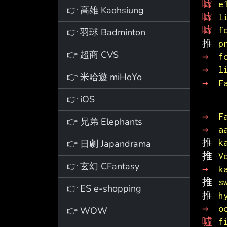
噓 
e
👉 高雄 Kaohsiung
噓 
l
噓 
f
👉 羽球 Badminton
推 
p
👉 超商 CVS
→ 
f
→ 
l
👉 米哈遊 miHoYo
→ 
F
👉 iOS
→ 
F
👉 兄弟 Elephants
→ 
a
推 
k
👉 日劇 Japandrama
推 
V
👉 玄幻 CFantasy
→ 
k
推 
s
👉 ES e-shopping
推 
h
→ 
o
👉 WOW
噓 
f