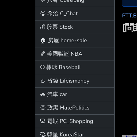
😊 希洽 C_Chat
PTT.
[
💰 股票 Stock
🏠 房屋 home-sale
🏀 美國職籃 NBA
⚾ 棒球 Baseball
👛 省錢 Lifeismoney
🚗 汽車 car
😡 政黑 HatePolitics
💻 電蝦 PC_Shopping
🥰 韓星 KoreaStar