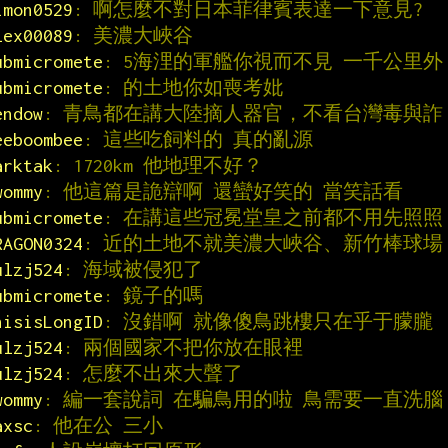
imon0529
: 啊怎麼不對日本菲律賓表達一下意見?
lex00089
: 美濃大峽谷
ubmicromete
: 5海浬的軍艦你視而不見 一千公里外
ubmicromete
: 的土地你如喪考妣
endow
: 青鳥都在講大陸摘人器官，不看台灣毒與詐
eeboombee
: 這些吃飼料的 真的亂源
arktak
: 1720km 他地理不好？
wommy
: 他這篇是詭辯啊 還蠻好笑的 當笑話看
ubmicromete
: 在講這些冠冕堂皇之前都不用先照照
RAGON0324
: 近的土地不就美濃大峽谷、新竹棒球場
ulzj524
: 海域被侵犯了
ubmicromete
: 鏡子的嗎
hisisLongID
: 沒錯啊 就像傻鳥跳樓只在乎于朦朧
ulzj524
: 兩個國家不把你放在眼裡
ulzj524
: 怎麼不出來大聲了
wommy
: 編一套說詞 在騙鳥用的啦 鳥需要一直洗腦
axsc
: 他在公 三小