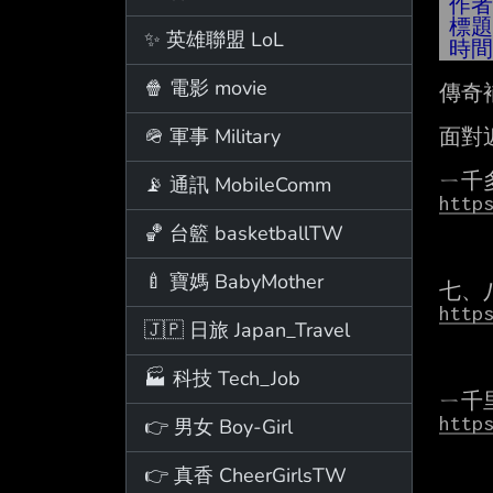
作
標
✨ 英雄聯盟 LoL
時
🍿 電影 movie
傳奇
🪖 軍事 Military
面對
📡 通訊 MobileComm
http
🏀 台籃 basketballTW
🍼 寶媽 BabyMother
http
🇯🇵 日旅 Japan_Travel
🏭 科技 Tech_Job
http
👉 男女 Boy-Girl
👉 真香 CheerGirlsTW