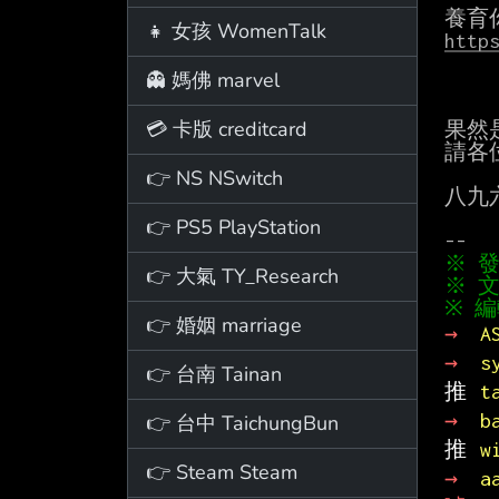
👧 女孩 WomenTalk
http
👻 媽佛 marvel
💳 卡版 creditcard
果然
請各
👉 NS NSwitch
八九
👉 PS5 PlayStation
👉 大氣 TY_Research
※ 文
👉 婚姻 marriage
→ 
A
→ 
s
👉 台南 Tainan
推 
t
→ 
b
👉 台中 TaichungBun
推 
w
👉 Steam Steam
→ 
a