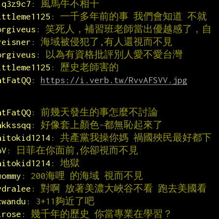
1q3z9c7
: 風馬牛不相干
ittleme1125
: 一千多年前的事 我們會知道 不就
orgiveus
: 笑死人，補習班老師當出優越感了，自
reisner
: 海域被侵犯了,有人還視而不見
orgiveus
: 以為有資格批評別人愛不愛台灣
ittleme1125
: 歷史老師害的
atFatQQ
: 
https://i.verb.tw/RvvAFSVV.jpg
atFatQQ
: 前幾天發生的事怎麼不討論
akkssqq
: 好像套上顏色~都無恥起來了
aitokid1214
: 共產黨我操你媽 禍國殃民最好都下
oV
: 日菲在你面前,你卻視而不見
aitokid1214
: 地獄
wommy
: 200海哩 的海域 視而不見
ydralee
: 對啊 放著美濃大峽谷不看 跑去美國看
cwandu
: 3+11夠近了吧
irose
: 幾千年的歷史 你當專業在學習？