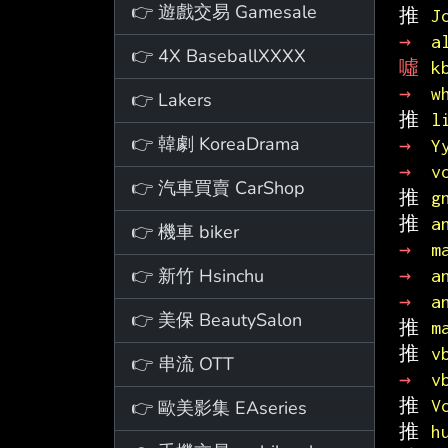
👉 遊戲交易 Gamesale
推 
J
→ 
a
👉 4X BaseballXXXX
噓 
k
→ 
w
👉 Lakers
推 
l
👉 韓劇 KoreaDrama
→ 
Y
→ 
v
👉 汽車買賣 CarShop
推 
g
推 
a
👉 機車 biker
→ 
m
👉 新竹 Hsinchu
→ 
a
→ 
a
👉 美保 BeautySalon
推 
m
推 
v
👉 串流 OTT
→ 
v
推 
V
👉 歐美影集 EAseries
推 
h