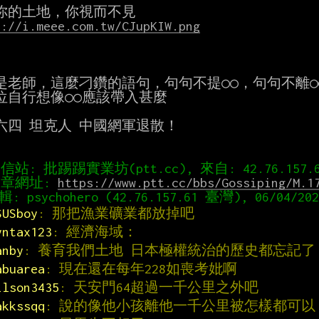
s://i.meee.com.tw/CJupKIW.png
是老師，這麼刁鑽的語句，句句不提○○，句句不離○○
位自行想像○○應該帶入甚麼

六四 坦克人 中國網軍退散！

章網址: 
https://www.ptt.cc/bbs/Gossiping/M.1
SUSboy
: 那把漁業礦業都放掉吧
yntax123
: 經濟海域：
anby
: 養育我們土地 日本極權統治的歷史都忘記了
abuarea
: 現在還在每年228如喪考妣啊
ilson3435
: 天安門64超過一千公里之外吧
akkssqq
: 說的像他小孩離他一千公里被怎樣都可以