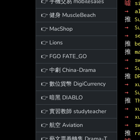
👉 手機交易 mobilesales
噓 
s
→ 
a
👉 健身 MuscleBeach
推 
S
→ 
S
👉 MacShop
→ 
s
👉 Lions
推 
b
推 
m
👉 FGO FATE_GO
→ 
s
→ 
S
👉 中劇 China-Drama
推 
D
👉 數位貨幣 DigiCurrency
→ 
x
→ 
S
👉 暗黑 DIABLO
推 
T
→ 
x
👉 實習教師 studyteacher
→ 
x
👉 航空 Aviation
→ 
s
推 
r
👉 藝文票券轉售 Drama-Ticket