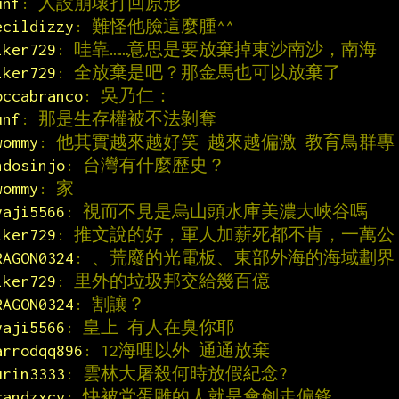
unf
: 人設崩壞打回原形
ecildizzy
: 難怪他臉這麼腫^^
iker729
: 哇靠……意思是要放棄掉東沙南沙，南海
iker729
: 全放棄是吧？那金馬也可以放棄了
occabranco
: 吳乃仁：
unf
: 那是生存權被不法剝奪
wommy
: 他其實越來越好笑 越來越偏激 教育鳥群專
ndosinjo
: 台灣有什麼歷史？
wommy
: 家
yaji5566
: 視而不見是烏山頭水庫美濃大峽谷嗎
iker729
: 推文說的好，軍人加薪死都不肯，一萬公
RAGON0324
: 、荒廢的光電板、東部外海的海域劃界
iker729
: 里外的垃圾邦交給幾百億
RAGON0324
: 割讓？
yaji5566
: 皇上 有人在臭你耶
arrodqq896
: 12海哩以外 通通放棄
urin3333
: 雲林大屠殺何時放假紀念?
randzxcv
: 快被党蛋雕的人就是會劍走偏鋒