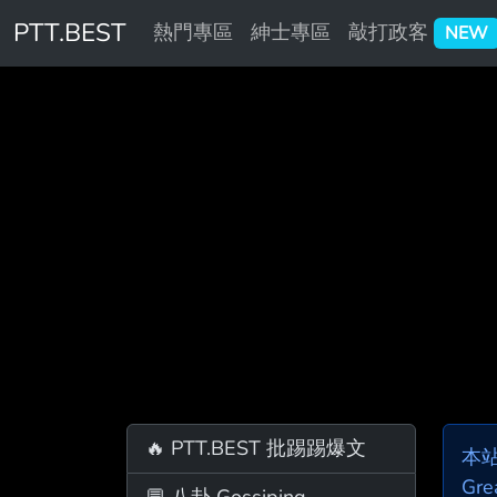
PTT.BEST
熱門專區
紳士專區
敲打政客
NEW
🔥 PTT.BEST 批踢踢爆文
本
Gre
💬 八卦 Gossiping