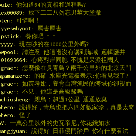
oule
: 他知道64的真相和過程嗎?
lex00089
: 放下二二八勿忘男莖大塗撒
bten
: 可憐啊！
hyyeswhynot
: 厲害厲害
ipstick
: 養你吧 = =
yyyyy
: 現在吵的在1000公里外嗎?
owpool
: 請注意 他這邊沒有講到海域 邏輯鹽井
n01693664
: 心疼對岸同胞 不愧是呆派祖國人
ngraer
: 怎麼像在臭青鳥？兩千公里外的北京天門
agamanzero
: 的確 水庫光電板表示:你看見我了?
ngraer
: 如喪考妣，養育台灣漁民的海域你卻視而
ngraer
: 不見。他這是高級酸嗎
achiusheng
: 親鳥：超過1公里 通通放棄
bhero
: 說得好，青鳥也把六四如數家珍，真是太奇
bhero
: 怪了
oV
: 一萬公里以外的史瓦帝尼,你花錢如水
uangjyuan
: 說得好 日菲侵門踏戶 你有什麼看法