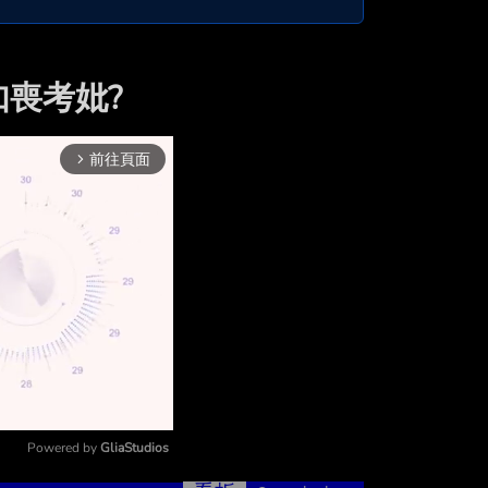
如喪考妣?
前往頁面
arrow_forward_ios
Powered by 
GliaStudios