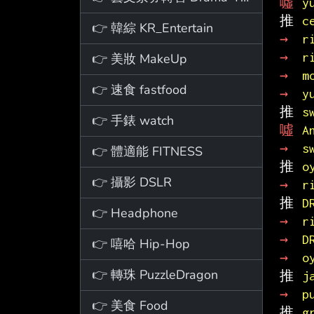
噓 
y
推 
c
👉 韓綜 KR_Entertain
→ 
r
→ 
r
👉 美妝 MakeUp
→ 
m
👉 速食 fastfood
→ 
y
推 
s
👉 手錶 watch
噓 
A
→ 
s
👉 體適能 FITNESS
推 
o
👉 攝影 DSLR
→ 
r
推 
D
👉 Headphone
→ 
r
→ 
D
👉 嘻哈 Hip-Hop
→ 
o
👉 轉珠 PuzzleDragon
推 
j
→ 
p
👉 美食 Food
推 
g