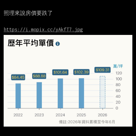
照理來說房價要跌了

https://i.mopix.cc/yAkfT7.jpg