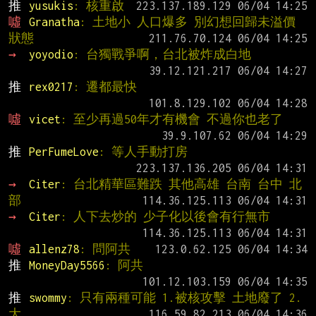
推 
yusukis
: 核重啟
噓 
Granatha
: 土地小 人口爆多 別幻想回歸未溢價
狀態
→ 
yoyodio
: 台獨戰爭啊，台北被炸成白地
推 
rex0217
: 遷都最快
噓 
vicet
: 至少再過50年才有機會 不過你也老了
推 
PerFumeLove
: 等人手動打房
→ 
Citer
: 台北精華區難跌 其他高雄 台南 台中 北
部
→ 
Citer
: 人下去炒的 少子化以後會有行無市
噓 
allenz78
: 問阿共
推 
MoneyDay5566
: 阿共
推 
swommy
: 只有兩種可能 1.被核攻擊 土地廢了 2.
大