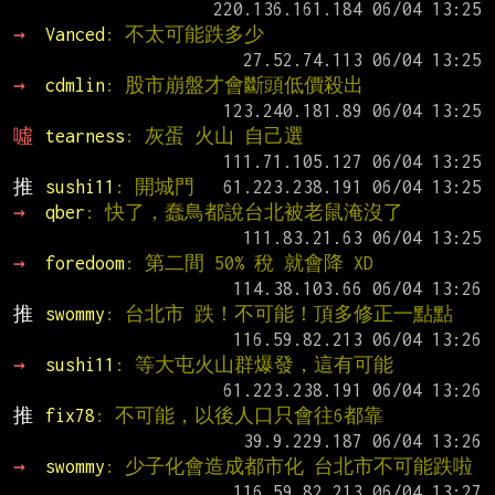
→ 
Vanced
: 不太可能跌多少
→ 
cdmlin
: 股市崩盤才會斷頭低價殺出
噓 
tearness
: 灰蛋 火山 自己選
推 
sushi11
: 開城門
→ 
qber
: 快了，蠢鳥都說台北被老鼠淹沒了
→ 
foredoom
: 第二間 50% 稅 就會降 XD
推 
swommy
: 台北市 跌！不可能！頂多修正一點點
→ 
sushi11
: 等大屯火山群爆發，這有可能
推 
fix78
: 不可能，以後人口只會往6都靠
→ 
swommy
: 少子化會造成都市化 台北市不可能跌啦