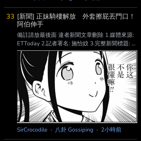
33
[新聞] 正妹騎樓解放 外套擦屁丟門口！
阿伯伸手
備註請放最後面 違者新聞文章刪除 1.媒體來源:
ETToday 2.記者署名: 施怡妏 3.完整新聞標題: 正
妹騎樓解放 外套擦屁丟門口！阿伯伸手摸「放
嘴裡嚐」：甜甜的 4.完整新聞內容： 2026年08
月10日 11:29 記者施怡妏／綜合報導 近日網路
瘋傳一段監視器畫面，一名女子疑似腹瀉，在騎
樓原地解放後，拿了手上的白色外套擦拭，並將
外套留在現場，隔天早上路過的鄰居都在討論，
有位阿伯笑喊「這是巧克力啦」，接著用手沾了
一下，直接放在嘴裡嚐嚐看，直呼「甜甜的」。
影片曝光，不少人看傻眼。 正妹把沾屎外套丟
SirCrocodile
·
八卦 Gossiping
·
2小時前