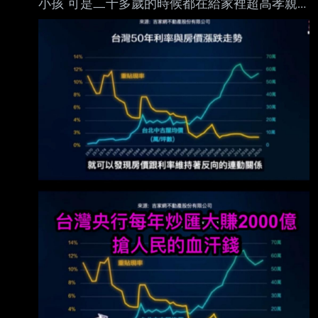
小孩 可是二十多歲的時候都在給家裡超高孝親
費 當年的破萬 他們自己身上根本都沒啥存款 然
後三十多歲五子登科 四十多歲投資出遊都對他
們不難 那還是房貸比現在負擔更大的年代 他們
照樣能夠車房小孩補習自己出國都能負擔 為啥
當年長輩負擔那麼大 卻很多也不是真的薪水超
高 卻都能五子登科又有餘力投資消費呢 看現在
出生率跟各種數據 同pr的有一樣餘裕的明顯比當
年少了 那還是個長輩一堆都沒大學讀學歷不好
的時代 為啥他們賺錢跟消費力屌打現在 -- 我們
八年級已經安親班補習普及了 可