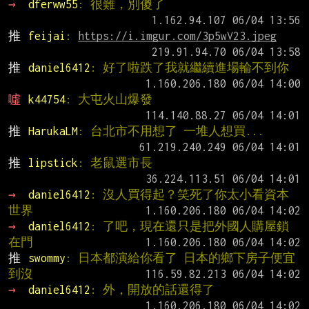
→ 
dferww55
: 很難，別傻了
推 
feijai
: 
https://i.imgur.com/3p5wV23.jpeg
推 
daniel6412
: 好了啦跌了我就繼續進場輪不到你
噓 
k44754
: 大屯火山爆發
推 
HarukaLM
: 台北市不用想了 一堆人想買...
推 
lipstick
: 老鼠選市長
→ 
daniel6412
: 沒人買得起？笑死了你太小看資本
世界
→ 
daniel6412
: 了吧，現在還只是把外國人購屋鎖
在門
推 
swommy
: 日本都演給你看了 日本的鄉下房子便宜
到沒
→ 
daniel6412
: 外，開放的話還得了