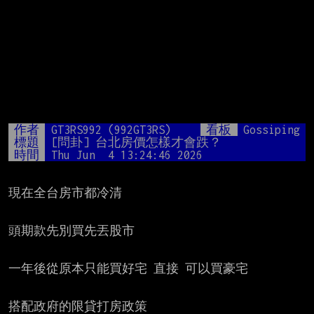
作者
GT3RS992 (992GT3RS)
看板
Gossiping
標題
[問卦] 台北房價怎樣才會跌？
時間
Thu Jun  4 13:24:46 2026
現在全台房市都冷清

頭期款先別買先丟股市

一年後從原本只能買好宅 直接 可以買豪宅

搭配政府的限貸打房政策
