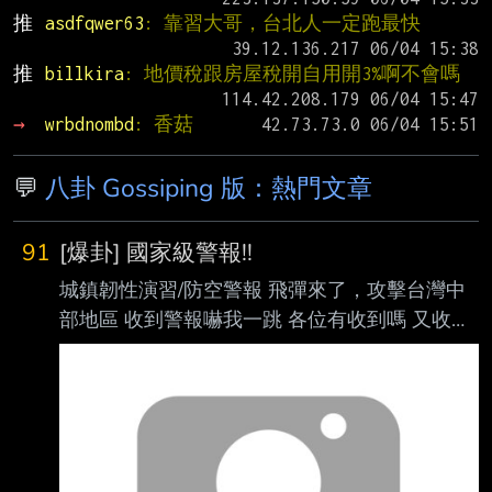
推 
asdfqwer63
: 靠習大哥，台北人一定跑最快
推 
billkira
: 地價稅跟房屋稅開自用開3%啊不會嗎
→ 
wrbdnombd
: 香菇
💬
八卦 Gossiping 版：熱門文章
91
[爆卦] 國家級警報!!
城鎮韌性演習/防空警報 飛彈來了，攻擊台灣中
部地區 收到警報嚇我一跳 各位有收到嗎 又收到
警報寫網路受影響 4G訊號確實變慢了 有感 啊網
路慢到避難指引都看不到 要怎逃QQ --