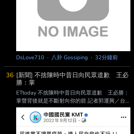
DsLove710
·
八卦 Gossiping
·
32分鐘前
36
[新聞] 不捨陳時中昔日向民眾道歉 王必
勝：掌
ETtoday 不捨陳時中昔日向民眾道歉 王必勝：
掌聲背後就是不斷射向你的箭 記者郭運興／台
北報導 慈濟基金會在2021年採購疫苗，時任衛
福部長陳時中示警遇到詐騙，遭在野黨痛批。如
今官 司出爐，慈濟確實遭詐騙高達10.6億。對
此，前衛福部次長王必勝9日不捨發聲，2022陳