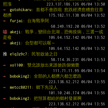
照漲
→ 
gotohikaru
: 首都不會跌啦 愈跌經濟愈糟愈往首
都擠
→ 
furjai
: 台海戰爭阿
噓 
akeji
: 戰爭，變回台北湖，恐怖疫病，三選一或
是複
→ 
akeji
: 合型都可以喔～
推 
e1q3z9c7
: 民智啟迪之日
→ 
xo1100
: 雙北誰放出來誰搶跌個懶覺
→ 
boboking2
: 全部的人都擠六都怎麼跌
→ 
metcc80211
: 鄉下先沒人
→ 
boboking2
: 把預算都給的鄉村發展啊