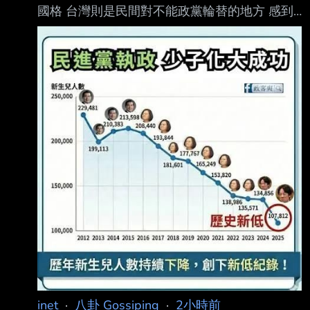
國格 台灣則是民間對不能政黨輪替的地方 感到
不舒服 民間互動上 感覺有時候都會欣賞彼此好
處 看到這些 如果睡覺起來變成習近平 你會怎
做？ --
inet
·
八卦 Gossiping
·
2小時前