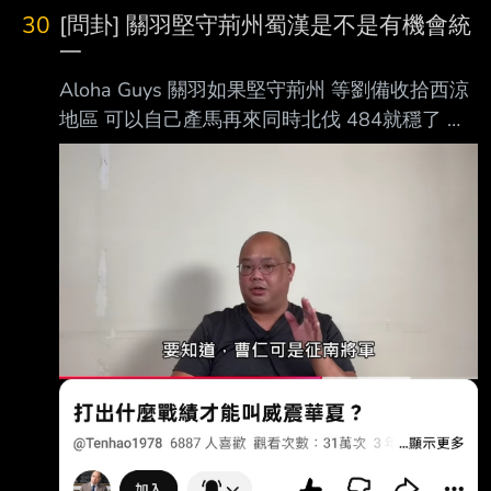
30
[問卦] 關羽堅守荊州蜀漢是不是有機會統
一
Aloha Guys 關羽如果堅守荊州 等劉備收拾西涼
地區 可以自己產馬再來同時北伐 484就穩了 卦
? --