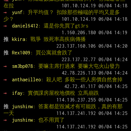
在拉
→ 
yunf
: 升平均值？ 扣除那些極端的平均又是多
少？
→ 
daniel6412
: 還是你先買了gt3rs
推 
kkira
: 戰爭 致死率高疾病傳播
推 
Rex1009
: 買公寓就會跌了
→ 
sm3bp078
: 要嘛主席打過來 要嘛大屯火山發力
→ 
anthaeilleo
: 殺人吧 多殺一些人房價自然會掉
→ 
ifay
: 實價課房屋稅地價稅 立馬崩跌
推 
junshinw
: 答案都是毀滅才有可能跌，真的有那
一天
→ 
junshinw
: 也不用買了