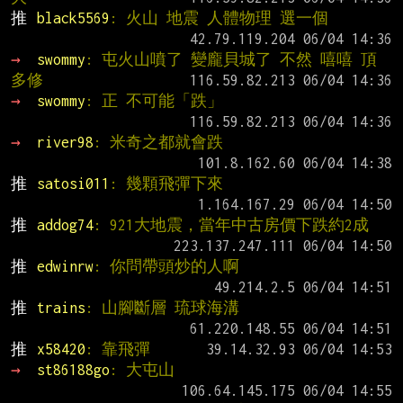
推 
black5569
: 火山 地震 人體物理 選一個
→ 
swommy
: 屯火山噴了 變龐貝城了 不然 嘻嘻 頂
多修
→ 
swommy
: 正 不可能「跌」
→ 
river98
: 米奇之都就會跌
推 
satosi011
: 幾顆飛彈下來
推 
addog74
: 921大地震，當年中古房價下跌約2成
推 
edwinrw
: 你問帶頭炒的人啊
推 
trains
: 山腳斷層 琉球海溝
推 
x58420
: 靠飛彈
→ 
st86188go
: 大屯山