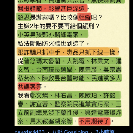
示， 如果還是無法提出讓他們滿意的還款計畫，
台糖將再度聲請管收。立委王鴻薇質詢時透露 ，
7月協商時，吳乃仁只願每個月還5萬元。 經濟
部、台糖10日赴立法院經濟委員會針對「台糖經
營治理及風險控管之檢討」提出專案 報告。 針
對7月16日台糖與吳乃仁的還款協商破局原因，
台糖副總蕭基淵表示，吳乃仁方面提出 的還款條
件，無法被台糖接受，至於
newdavid83
·
八卦 Gossiping
·
3小時前