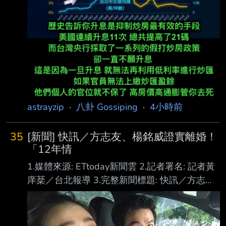
astrayzip
·
八卦 Gossiping
·
4小時前
35
[新聞] 快訊／方志友、楊銘威證實離婚！
「12年情
1.媒體來源: ETtoday新聞雲 2.記者署名: 記者黃
庠棻／台北報導 3.完整新聞標題: 快訊／方志
友、楊銘威證實離婚！「12年情斷」發聲了 4.
完整新聞內文: 女星方志友和楊銘威在2015年結
婚，婚後育有一子一女，日前被週刊爆料疑似感