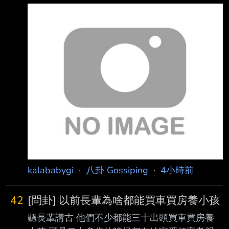
一樣到位 曹操的話，不同人演就差很多 但不管
是誰演，都沒有那種本人感 大家有大推的歷史
劇演員和作品嗎？ -- 娛樂性很夠，很希望曹操
真的是這個樣子的 我也覺得唐國強就是雍正本
人，只是後面的劇情就太狗血了，很可惜 這真
的無第二人了！
kalababygi
·
八卦 Gossiping
·
4小時前
42
[問卦] 以前長輩為啥都能買車買房養小孩
聽長輩講古 他們不少都能三十出頭買車買房養