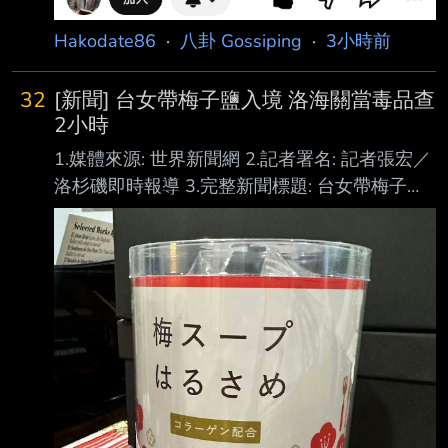
Hakodate86
·
八卦 Gossiping
·
3小時前
32
[新聞] 台女帶梅子鹽入境 洛海關當毒品查
2小時
1.媒體來源: 世界新聞網 2.記者署名: 記者張宏／
洛杉磯即時報導 3.完整新聞標題: 台女帶梅子鹽
入境 洛海關當毒品查2小時 還留記錄 4.完整新
聞內文: https://i.imgur.com/VJvoUZ5.jpeg 海關
懷疑林女士帶的梅子鹽可能是毒品可卡因，一番
解釋後才釐清誤會。（圖／讀者提供） 「這不
是可卡因，是梅子鹽！」一句解釋揭開一場長達
兩小時的洛杉磯國際機場（LAX） 海 關查驗。
從雙重國籍到一包梅子鹽和460美元的Chanel化
妝品，再到日本以現金購買、價值1 400美金的
珠寶禮物，華