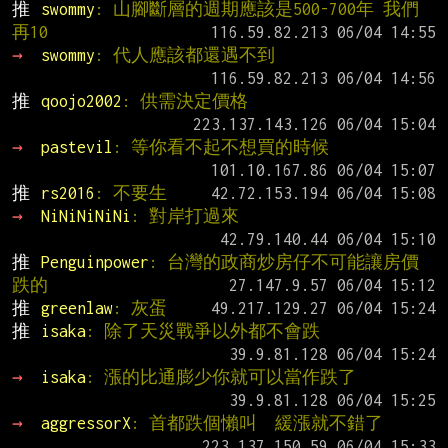
推 
swommy
: 山腳斷層的週期應該是500-700年 我們
再10
→ 
swommy
: 代人應該都還遇不到
推 
qoojo2002
: 供需決定價格
→ 
pastevil
: 等你看不起不想買的時候
推 
rs2016
: 不要生
→ 
NiNiNiNiNi
: 對岸打過來
推 
Penguinpower
: 台灣的政商炒房仔不可能讓房價
跌的
推 
greenlaw
: 灰蛋
推 
isaka
: 除了天災戰爭以外都不會跌
→ 
isaka
: 漲的比通膨少你就可以當作跌了
→ 
aggressorX
: 首都跌個懶叫  緩漲就不錯了