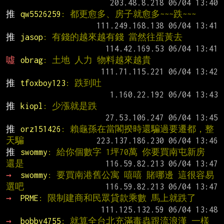
推 
qw5526259
: 都更愈多、房子就愈多~~~跌~~~
推 
jasop
: 有錢的越來越有錢 當然往蛋黃去
噓 
obrag
: 土地 人力 物料越來越貴
推 
tfoxboy123
: 跌到吐
推 
kiopl
: 少漲就是跌
推 
orz151426
: 賴龜孫在當閣揆時還騙過要遷都，整
天騙
推 
swommy
: 給你個數字 1坪70萬 你要買南屯新房 
還是
→ 
swommy
: 要買南港舊公寓 嘻嘻 賭哪邊 這很容易
選吧
→ 
PRME
: 限制建商和民眾貸款乘數 馬上就跌了
→ 
bobby4755
: 就算全台北充滿毒蟲跟流浪漢 一樣