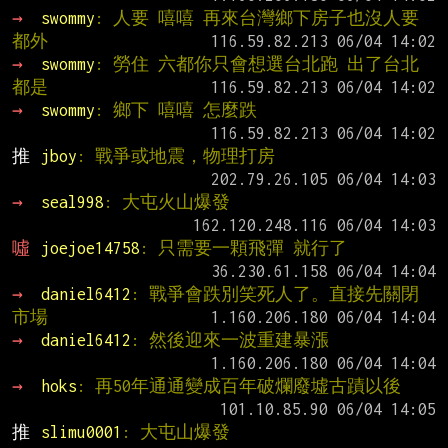
→ 
swommy
: 人要 嘻嘻 再來台灣鄉下房子也沒人要 
都外
→ 
swommy
: 勞住 六都你只會想選台北跑 出了台北 
都是
→ 
swommy
: 鄉下 嘻嘻 怎麼跌
推 
jboy
: 戰爭或地震，物理打房
→ 
seal998
: 大屯火山爆發
噓 
joejoe14758
: 只需要一顆飛彈 就行了
→ 
daniel6412
: 戰爭會跌別笑死人了。直接先關閉
市場
→ 
daniel6412
: 然後迎來一波重建暴漲
→ 
hoks
: 再50年通通變成百年破爛廢墟古蹟以後
推 
slimu0001
: 大屯山爆發