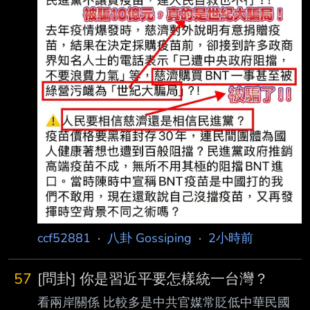
時 中為自己做的不夠好向民眾道歉。那時自己
覺得不大能接受，達成世界名列前茅防疫工作，
為何還要道歉？幾年後，自己懂了。「你會為大
家覺得的不完美而道歉。不是被迫也不是虛
偽，而是一種對事理的明白」。他也提到，「陳
時中曾告訴自己，掌聲的背後就
ccf52881
·
八卦 Gossiping
·
2小時前
57
[問卦] 你是習近平要怎樣統一台灣？
看兩岸關係 比較多是中共官媒常貶低中華民國