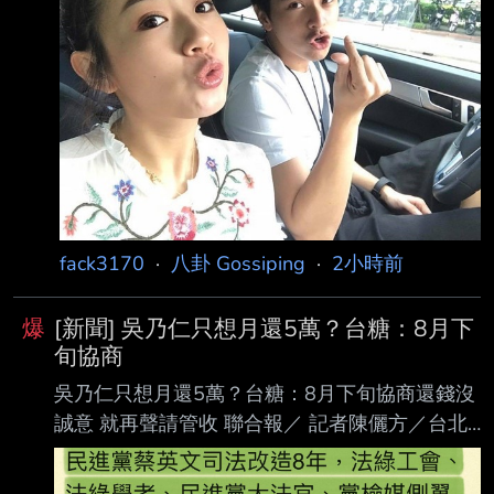
情生變， 彼 此決定協議離婚，消息曝光後，立
刻掀起外界討論及關注。5月下旬她露面受訪時
還大方 表示「一切如常，大家不要擔心，不要
聽信謠言」，怎料今（10）日卻證實離婚。
https://i.imgur.com/HjJJEhB.jpeg ▲方志友、楊
銘威證實離婚。（圖／
fack3170
·
八卦 Gossiping
·
2小時前
爆
[新聞] 吳乃仁只想月還5萬？台糖：8月下
旬協商
吳乃仁只想月還5萬？台糖：8月下旬協商還錢沒
誠意 就再聲請管收 聯合報／ 記者陳儷方／台北
即時報導 台糖向前董事長吳乃仁等人追償約1.7
億元欠款，8月下旬將進行第二次協商，台糖表