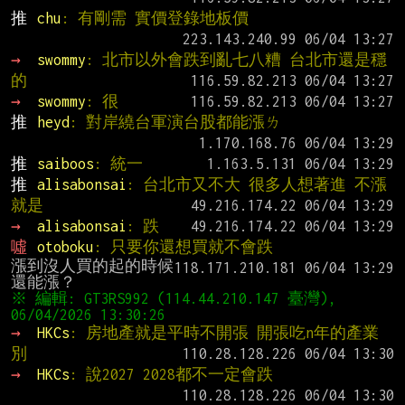
推 
chu
: 有剛需 實價登錄地板價
→ 
swommy
: 北市以外會跌到亂七八糟 台北市還是穩
的
→ 
swommy
: 很
推 
heyd
: 對岸繞台軍演台股都能漲ㄌ
推 
saiboos
: 統一
推 
alisabonsai
: 台北市又不大 很多人想著進 不漲
就是
→ 
alisabonsai
: 跌
噓 
otoboku
: 只要你還想買就不會跌
漲到沒人買的起的時候
※ 編輯: GT3RS992 (114.44.210.147 臺灣), 
→ 
HKCs
: 房地產就是平時不開張 開張吃n年的產業 
別
→ 
HKCs
: 說2027 2028都不一定會跌