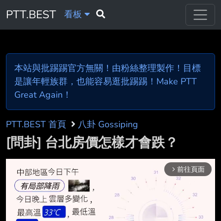
PTT.BEST
看板
本站與批踢踢官方無關！由粉絲整理製作！目標
是讓年輕族群，也能容易逛批踢踢！Make PTT
Great Again！
PTT.BEST 首頁
八卦 Gossiping
[問卦] 台北房價怎樣才會跌？
前往頁面
arrow_forward_ios