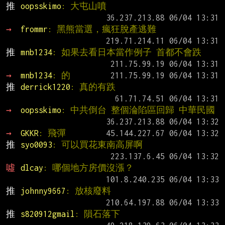
推 
oopsskimo
: 大屯山噴
→ 
frommr
: 黑熊當選，瘋狂脫產逃難
推 
mnb1234
: 如果去看日本當作例子 首都不會跌
→ 
mnb1234
: 的
推 
derrick1220
: 真的有跌
→ 
oopsskimo
: 中共倒台 整個淪陷區回歸 中華民國
→ 
GKKR
: 飛彈
推 
syo0093
: 可以買花東南高屏啊
噓 
dlcay
: 哪個地方房價沒漲？
推 
johnny9667
: 放核廢料
推 
s820912gmail
: 隕石落下