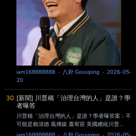
person」是總統賴清德嗎？讓行政院長一時語
塞，沒給出確切答案。 徐巧芯指出，川普將對
台軍售當成跟中國的談判籌碼，且川普更已明確
表態，正
iam168888888
·
八卦 Gossiping
·
2026-05-
20
30
[新聞] 川普稱「治理台灣的人」是誰？學
者曝答
川普稱「治理台灣的人」是誰？學者曝答案：不
可能是賴清德 風傳媒 蕭宥宸 美國總統川普
（Donald Trump）結束北京訪問行程，搭乘空
iam168888888
·
八卦 Gossiping
·
2026-05-