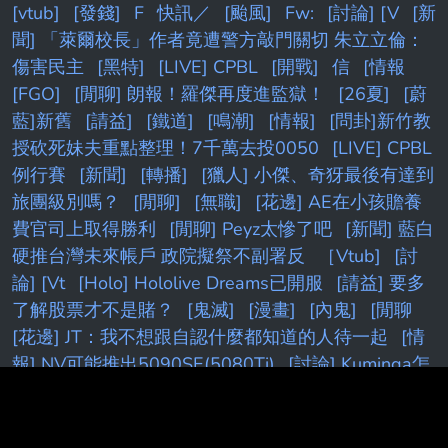
[vtub]
[發錢]
F
快訊／
[颱風]
Fw:
[討論] [V
[新
聞] 「萊爾校長」作者竟遭警方敲門關切 朱立立倫：
傷害民主
[黑特]
[LIVE] CPBL
[開戰]
信
[情報
[FGO]
[閒聊] 朗報！羅傑再度進監獄！
[26夏]
[蔚
藍]新舊
[請益]
[鐵道]
[鳴潮]
[情報]
[問卦]新竹教
授砍死妹夫重點整理！7千萬去投0050
[LIVE] CPBL
例行賽
[新聞]
[轉播]
[獵人] 小傑、奇犽最後有達到
旅團級別嗎？
[閒聊]
[無職]
[花邊] AE在小孩贍養
費官司上取得勝利
[閒聊] Peyz太慘了吧
[新聞] 藍白
硬推台灣未來帳戶 政院擬祭不副署反
［Vtub]
[討
論] [Vt
[Holo] Hololive Dreams已開服
[請益] 要多
了解股票才不是賭？
[鬼滅]
[漫畫]
[內鬼]
[閒聊
[花邊] JT：我不想跟自認什麼都知道的人待一起
[情
報] NV可能推出5090SE(5080Ti)
[討論] Kuminga怎
麼才過一年 身價掉這麼多？
[請益] DeepSeek 老闆
內部會議
[討論] 權喜原：不再公開班機資訊了
[討
論] 雙北實居人口近700萬，養不起兩顆大巨蛋
[情