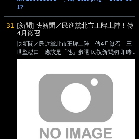
軍一號專機返航途中向外媒透 露，他在會談期
17
間並未針對「台灣議題」向習近平做出任何承
諾。川普還說，在定奪軍售 計畫之前，會考慮
31
[新聞] 快新聞／民進黨北市王牌上陣！傳
先與那位「治理台灣的人」（the person that's
4月徵召
running Taiwan）進 行通話。各界普遍認定
快新聞／民進黨北市王牌上陣！傳4月徵召 王
「The person」是指總統賴清德，但政大國關中
世堅鬆口：應該是「他」參選 民視新聞網 即時
心兼任研究員嚴震 生認為，川普不可能和賴清
中心／黃于庭、許雯絜報導 民進黨持續布局九
德直接通話，「The person」是指
合一選舉，首都台北市長人選受到高度關注。據
悉綠營不斷有勸進聲浪 ，希望行政院副院長鄭
麗君披掛上陣，不過因她仍須坐鎮台美關稅談判
延長賽，因此有望 改派綠委沈伯洋出戰，與現
任台北市長蔣萬安拚搏。孰料，國民黨台北市議
員擬參選人楊 智伃竟揶揄稱，青鳥男神一旦起
飛，「整個台北恐怕都要瑟瑟發抖」。對此，綠
委王世堅 今（1）日指出，可想而知藍營知道碰
到強勁的對手，不過這種行為還是很不好。 鄭