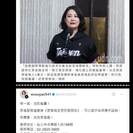
委羅明才與郭國文接連針對高達98%的領取率表
示肯定，羅明 才更現場向財政部長莊翠雲大膽
提議，鑑於台股交易熱絡帶動證交稅收「肥滋
滋」，政府 應研議「今年繼續加碼」的可能
性，讓全民共享經濟果實。 領取率高達98%！
羅明才喊話：去年領完、今年有機會續領嗎？
針對普發現金10,000元的領