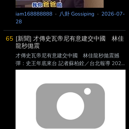
iam168888888
·
八卦 Gossiping
·
2026-07-
28
65
[新聞] 才傳史瓦帝尼有意建交中國 林佳
龍秒拋震
才傳史瓦帝尼有意建交中國 林佳龍秒拋震撼
彈：史王年底來台 記者蘇柏銓／台北報導 2026
年6月12日週五 下午5:20 [NOWNEWS今日新
聞] 總統賴清德日前突破中國封鎖訪問我國非洲
友邦史瓦帝尼，但近日傳 出，史國總理戴羅素
（Russell Dlamini）在聽完學者報告後，有意與
中國建交。外交部 長林佳龍今（12）日表示，
那是個別學者意見，期待年底史王將來台灣，最
近也邀請戴羅 素來台參加大型論壇，台史邦交
非常穩固。 學者建議跟中國建交 林佳龍澄清 根