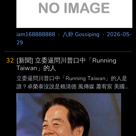
此，前立委林濁水今（29）日分析， 北市藍綠
基本盤早已翻盤。 國民黨
iam168888888
·
八卦 Gossiping
·
2026-05-
29
32
[新聞] 立委逼問川普口中「Running
Taiwan」的人
立委逼問川普口中「Running Taiwan」的人是
誰？卓榮泰沒說是賴清德 風傳媒 蕭宥宸 美國總
統川普16日在「川習會」結束後接受美媒專訪，
川普提到「對台軍售是跟中國很好 的談判籌
碼」，成為輿論焦點。國民黨立委徐巧芯19日質
詢行政院長卓榮泰時說，川普日 前說要找
「Running Taiwan（治理台灣）」的「the
person（那個人）」談對台軍售案， 「the