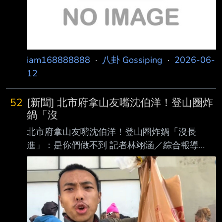
據《史瓦濟蘭新聞》（Swaziland News）
iam168888888
·
八卦 Gossiping
·
2026-06-
12
52
[新聞] 北市府拿山友嘴沈伯洋！登山圈炸
鍋「沒
北市府拿山友嘴沈伯洋！登山圈炸鍋「沒長
進」：是你們做不到 記者林翊涵／綜合報導
2026年6月8日週一 下午9:15 [NOWNEWS今
日新聞] 民進黨台北市長參選人沈伯洋日前拋出
打造「大台北天際線」、串聯 淺山步道的構
想，卻遭北市府大地工程處發布新聞稿反擊，指
相關說法不僅誤解現況，若 貿然開發甚至可能