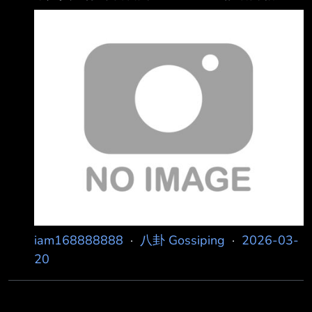
台北報導 總統賴清德昨在國防部長顧立雄陪同
下，首度登上國造潛艦「海鯤號」進行視導，外
界關 注是否能在6月底前交艦。顧立雄今(20)日
表示，還是按部就班，把測試項目做到完整、 安
全，之後再進行交艦，「我們不會設定特定時
間」。至於未來是否會邀請總統一起下潛 ，他則
說，交給專業人員進行。 顧立雄今赴立院接受總
質詢，針對昨日陪同總統賴清德登上海鯤號視導
一事，媒體詢問， 是否仍如台船評估，力拚6月
底前交艦。他則表示，還是按部就
iam168888888
·
八卦 Gossiping
·
2026-03-
20