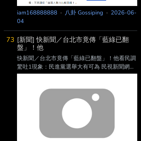
iam168888888
·
八卦 Gossiping
·
2026-06-
04
73
[新聞] 快新聞／台北市竟傳「藍綠已翻
盤」！他
快新聞／台北市竟傳「藍綠已翻盤」！他看民調
驚吐1現象：民進黨選舉大有可為 民視新聞網
2026年5月29日週五 下午7:14 即時中心／黃于
庭報導 為了年底的九合一選舉，朝野持續積極
布局，民進黨拍板立委沈伯洋出戰首都，挑戰現
任 市長蔣萬安的連任之路，雙方近期針對各種
議題隔空開火，選戰逐漸飄出煙硝味。近期《
美麗島電子報》公布最新國政民調，國民黨主席
鄭麗文不信任度達51.7%，一向被視為深 藍地
區的北市，更僅有15.4%民眾對其感到信任。對