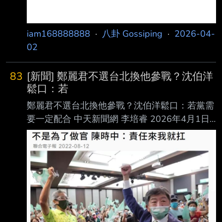
麗
iam168888888
·
八卦 Gossiping
·
2026-04-
02
83
[新聞] 鄭麗君不選台北換他參戰？沈伯洋
鬆口：若
鄭麗君不選台北換他參戰？沈伯洋鬆口：若黨需
要一定配合 中天新聞網 李培睿 2026年4月1日
週三下午4:31 2026台北市長選戰，民進黨人選
仍舊難產，原先呼聲極高的行政院副院長鄭麗君
因需持續 處理台美對等關稅談判，確定不會參
選，據傳綠營已備好「Plan B」，鎖定立委沈伯
洋。 對此，沈今（1）日表示，如果黨覺得要戰
了、需要他，一定會配合。 沈伯洋今日接受廣
播節目專訪時坦言，選對會迄今尚未主動徵詢他