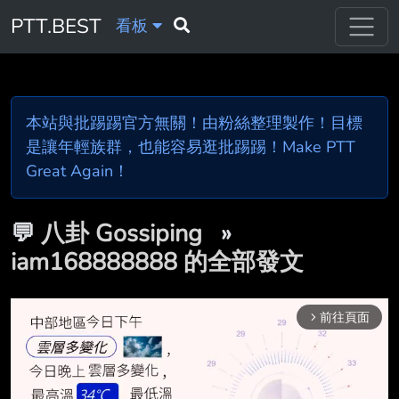
PTT.BEST
看板
本站與批踢踢官方無關！由粉絲整理製作！目標
是讓年輕族群，也能容易逛批踢踢！Make PTT
Great Again！
💬
八卦 Gossiping
»
iam168888888 的全部發文
前往頁面
arrow_forward_ios