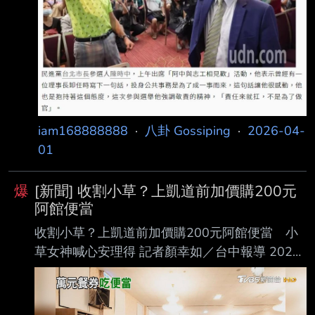
的意願，儘管外界傳言 甚囂塵上。他表示，自
己原本也認為參選人選會是鄭麗君，甚至在立法
院總質詢時都會給 對方加
iam168888888
·
八卦 Gossiping
·
2026-04-
01
爆
[新聞] 收割小草？上凱道前加價購200元
阿館便當
收割小草？上凱道前加價購200元阿館便當 小
草女神喊心安理得 記者顏幸如／台中報導 2026
年3月28日週六上午11:45 [NOWNEWS今日新
聞] 台灣民眾黨創黨主席柯文哲涉入京華城案與
政治獻金案，一審遭判17 年、褫奪公權6年，主