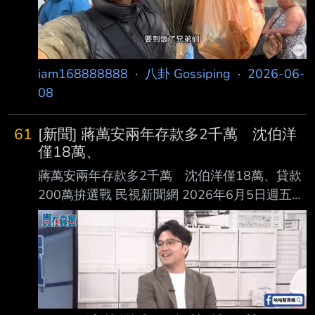
破壞自然生態。一名資深山友看不下去，跳出來
怒噴北市府的所作所為 ，立刻引發關注；沈伯
洋本尊也親自留言回應，直呼自己只是提出交通
接駁調整，卻被官 方扭曲成「要破壞山林」，
iam168888888
·
八卦 Gossiping
·
2026-06-
讓他相當傻眼。 「大台北天際線」掀論戰
08
61
[新聞] 蔣萬安兩年存款多2千萬 沈伯洋
僅18萬、
蔣萬安兩年存款多2千萬 沈伯洋僅18萬、貸款
200萬拚選戰 民視新聞網 2026年6月5日週五
下午7:21 政治中心／陳堯棋 林大帷 台北報導 台
北市長蔣萬安的財產申報引發關注，原本1700
萬債務消失盧，甚至存款增加近2千萬。 今天
（5日）蔣萬安回應，存款增加是前幾年的選舉
補助款。至對比民進黨對手沈伯洋， 最新財產
申報，存款部分只有18萬元，兩人財富差距，天