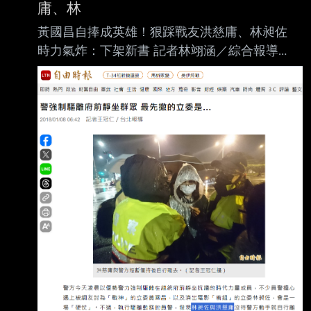
庸、林
黃國昌自捧成英雄！狠踩戰友洪慈庸、林昶佐
時力氣炸：下架新書 記者林翊涵／綜合報導
2026年6月4日週四 下午5:46 [NOWNEWS今
日新聞] 民眾黨主席黃國昌發表新書《向光前
行》，書中回憶2018年時代力量 反對《勞基
法》修法，於凱達格蘭大道進行抗爭，當自己凌
晨醒來後，卻發現戰友林昶佐 、洪慈庸都已閃
人，最後只剩下他與時任立委的徐永明。然而，
時代力量今（4）日發布 聲明，痛批黃國昌「為
了墊高自己而篡改歷史」，要求他公開道歉、更
正內容，並在修正 前全面下架書籍。 時力批黃
國昌「曲解歷史」 點名4人都