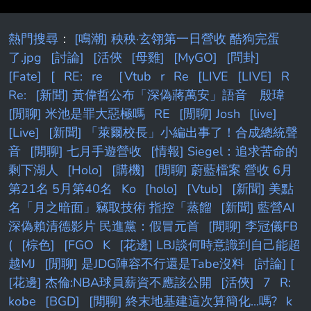
熱門搜尋
：
[鳴潮] 秧秧·玄翎第一日營收 酷狗完蛋
了.jpg
[討論]
[活俠
[母雞]
[MyGO]
[問卦]
[Fate]
[
RE:
re
［Vtub
r
Re
[LIVE
[LIVE]
R
Re:
[新聞] 黃偉哲公布「深偽蔣萬安」語音 殷瑋
[閒聊] 米池是罪大惡極嗎
RE
[閒聊] Josh
[live]
[Live]
[新聞] 「萊爾校長」小編出事了！合成總統聲
音
[閒聊] 七月手遊營收
[情報] Siegel：追求苦命的
剩下湖人
[Holo]
[購機]
[閒聊] 蔚藍檔案 營收 6月
第21名 5月第40名
Ko
[holo]
[Vtub]
[新聞] 美點
名「月之暗面」竊取技術 指控「蒸餾
[新聞] 藍營AI
深偽賴清德影片 民進黨：假冒元首
[閒聊] 李冠儀FB
(
[棕色]
[FGO
K
[花邊] LBJ談何時意識到自己能超
越MJ
[閒聊] 是JDG陣容不行還是Tabe沒料
[討論] [
[花邊] 杰倫:NBA球員薪資不應該公開
[活俠]
7
R:
kobe
[BGD]
[閒聊] 終末地基建這次算簡化...嗎?
k