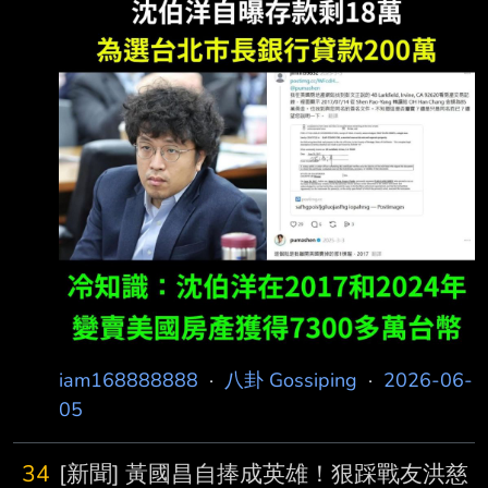
差地別。 台北市長蔣萬安，合體議長戴錫欽，
展現府會淨零碳排成果，但他近兩年的的財產申
報， 也被網友點名！根據監察院公開資料，
2022年蔣萬安存款有1
iam168888888
·
八卦 Gossiping
·
2026-06-
05
34
[新聞] 黃國昌自捧成英雄！狠踩戰友洪慈