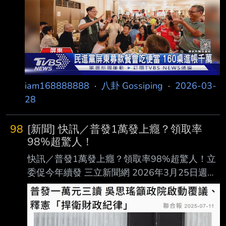
席黃國昌呼籲小草29日「上凱道，討公道」。但
台中地區傳出，民 眾不滿從台南出發要自費500
元車資，從台中也一樣是500元，還要加價購
200元「阿館便 當」，根本是把小草當提款機。
小草女神「咪咪」劉芩妤解釋，「全台500元車
資」是公 民自主的展現；由於遊行後回台中需要
iam168888888
·
八卦 Gossiping
·
2026-03-
近3小時
28
98
[新聞] 快訊／普發1萬發上癮？領取率
98%超驚人！
快訊／普發1萬發上癮？領取率98%超驚人！立
委促今年續發 三立新聞網 2026年3月25日週三
財經中心／師瑞德報導 政府普發現金10,000元
政策已進入最後領取倒數階段，立法院財政委員
會今日針對發放成 效與期限展開熱烈討論。立