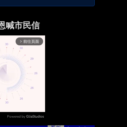
志恩喊市民信
前往頁面
arrow_forward_ios
Powered by 
GliaStudios