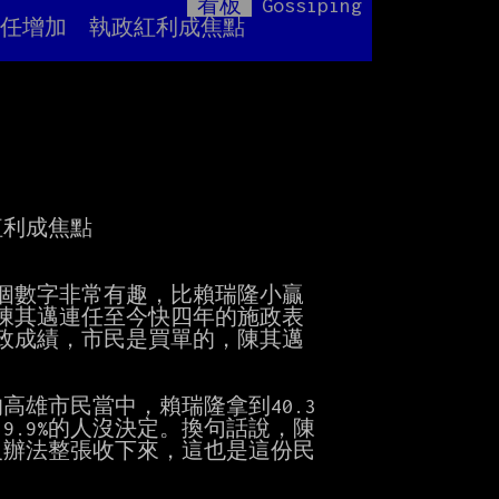
看板
Gossiping
Mute
民信任增加　執政紅利成焦點
利成焦點

個數字非常有趣，比賴瑞隆小贏

陳其邁連任至今快四年的施政表

政成績，市民是買單的，陳其邁



雄市民當中，賴瑞隆拿到40.3

19.9%的人沒決定。換句話說，陳

辦法整張收下來，這也是這份民
