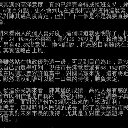
陳其邁的高滿意度，真的已經完全轉成接班支持，賴
0.6個百分點，更不會到現在還跟柯志恩咬得這麼緊
民對陳其邁高度肯定，但對「下一個是不是就要直接
。

開來看兩人的個人喜好度，這個味道就更明顯了。柯志恩
，24.4%表示不喜歡，還有39.2%沒意見；賴瑞隆則有
，另有42.8%沒意見。換句話說，柯志恩目前雖然在
，其實還略占上風。

隆雖然站在執政優勢這一邊，可是到目前為止，還沒
成自己的選舉紅利，現任市長滿意度還有68.1%的情況
還在民調誤差容許值當中，對國民黨來說，還有將近
，顯然還沒到誰可以鬆一口氣的時候，勝負未定。

，從這份民調來看，陳其邁的成績，高雄人是有感的
雄市民相信他是自稱的「最強四棒」，把民調數字真的
日見分曉。而對於這份TVBS顯示出來的「執政紅利」
重態度，這段時間內民調的成長，除了反映高雄市民
友其實對未來市長的期待，尤其是面對重大議題時，
問題。」
