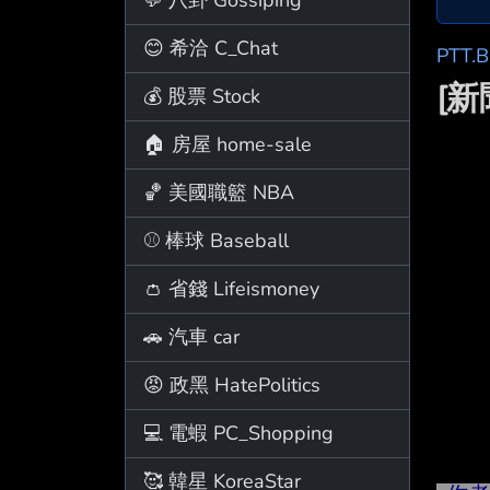
😊 希洽 C_Chat
PTT.
[
💰 股票 Stock
🏠 房屋 home-sale
🏀 美國職籃 NBA
⚾ 棒球 Baseball
👛 省錢 Lifeismoney
🚗 汽車 car
😡 政黑 HatePolitics
💻 電蝦 PC_Shopping
🥰 韓星 KoreaStar