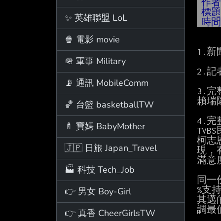
作
標
✨ 英雄聯盟 LoL
時
🍿 電影 movie
1.新
🪖 軍事 Military
2.
📡 通訊 MobileComm
3.完
賴瑞
🏀 台籃 basketballTW
4.完
🍼 寶媽 BabyMother
TV
柯志
🇯🇵 日旅 Japan_Travel
現，
滿意
🏭 科技 Tech_Job
同一
%支
👉 男女 Boy-Girl
其邁
調最
👉 真香 CheerGirlsTW