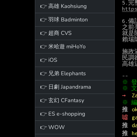
👉 高雄 Kaohsiung
http
👉 羽球 Badminton
6.備註
之前
👉 超商 CVS
就是
賴瑞
👉 米哈遊 miHoYo
施政
民調
👉 iOS
高雄
👉 兄弟 Elephants
👉 日劇 Japandrama
※ 文
→ 
Z
👉 玄幻 CFantasy
推 
o
👉 ES e-shopping
噓 
g
推 
d
👉 WOW
推 
h