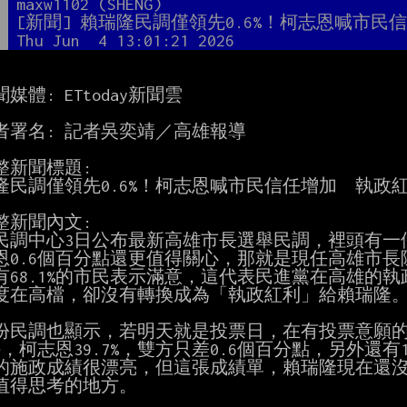
者
maxw1102 (SHENG)
題
[新聞] 賴瑞隆民調僅領先0.6%！柯志恩喊市
間
Thu Jun  4 13:01:21 2026
聞媒體: ETtoday新聞雲

記者署名: 記者吳奕靖／高雄報導

整新聞標題:

隆民調僅領先0.6%！柯志恩喊市民信任增加　執政紅
整新聞內文:

BS民調中心3日公布最新高雄市長選舉民調，裡頭有一
恩0.6個百分點還更值得關心，那就是現任高雄市長
有68.1%的市民表示滿意，這代表民進黨在高雄的執
度在高檔，卻沒有轉換成為「執政紅利」給賴瑞隆。
份民調也顯示，若明天就是投票日，在有投票意願的高
持，柯志恩39.7%，雙方只差0.6個百分點，另外還有
的施政成績很漂亮，但這張成績單，賴瑞隆現在還沒
值得思考的地方。
