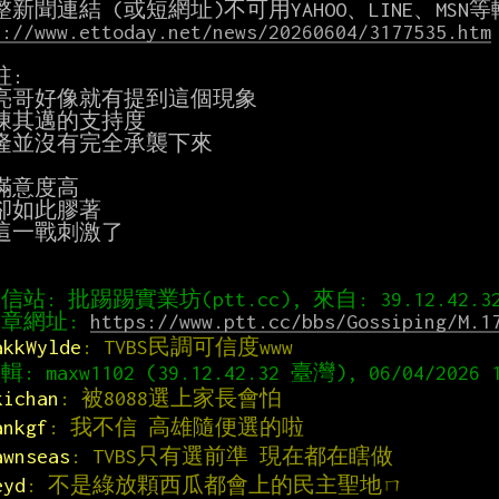
s://www.ettoday.net/news/20260604/3177535.htm
:

亮哥好像就有提到這個現象

陳其邁的支持度

隆並沒有完全承襲下來

滿意度高

卻如此膠著

這一戰刺激了

章網址: 
https://www.ptt.cc/bbs/Gossiping/M.1
akkWylde
: TVBS民調可信度www
kichan
: 被8088選上家長會怕
ankgf
: 我不信 高雄隨便選的啦
awnseas
: TVBS只有選前準 現在都在瞎做
eyd
: 不是綠放顆西瓜都會上的民主聖地ㄇ