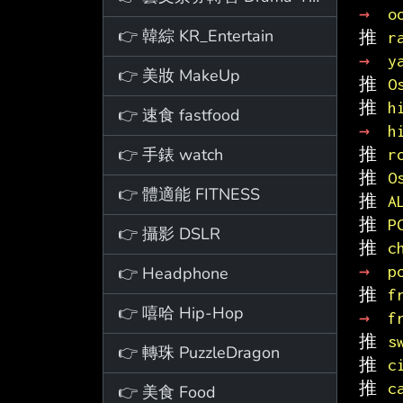
→ 
o
👉 韓綜 KR_Entertain
推 
r
→ 
y
👉 美妝 MakeUp
推 
O
推 
h
👉 速食 fastfood
→ 
h
👉 手錶 watch
推 
r
推 
O
👉 體適能 FITNESS
推 
A
推 
P
👉 攝影 DSLR
推 
c
→ 
p
👉 Headphone
推 
f
👉 嘻哈 Hip-Hop
→ 
f
推 
s
👉 轉珠 PuzzleDragon
推 
c
推 
c
👉 美食 Food