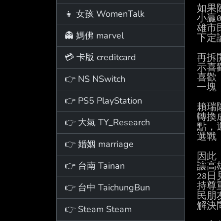
如果
👧 女孩 WomenTalk
小贏
雄市
👻 媽佛 marvel
下定論
💳 卡版 creditcard
再拆
示喜歡
喜歡
👉 NS NSwitch
一塊
👉 PS5 PlayStation
賴瑞
轉換
👉 大氣 TY_Research
點，
選戰
👉 婚姻 marriage
因此
👉 台南 Tainan
讓高
28
持尊
👉 台中 TaichungBun
民朋
解決
👉 Steam Steam