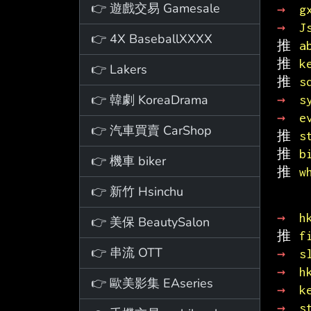
👉 遊戲交易 Gamesale
→ 
g
→ 
J
👉 4X BaseballXXXX
推 
a
推 
k
👉 Lakers
推 
s
👉 韓劇 KoreaDrama
→ 
s
→ 
e
👉 汽車買賣 CarShop
推 
s
推 
b
👉 機車 biker
推 
w
👉 新竹 Hsinchu
→ 
h
👉 美保 BeautySalon
推 
f
👉 串流 OTT
→ 
s
→ 
h
👉 歐美影集 EAseries
→ 
k
→ 
s