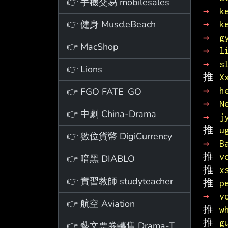
👉 手機交易 mobilesales
→ 
k
👉 健身 MuscleBeach
→ 
k
→ 
g
👉 MacShop
→ 
l
→ 
s
👉 Lions
推 
X
→ 
h
👉 FGO FATE_GO
→ 
N
👉 中劇 China-Drama
→ 
j
推 
u
👉 數位貨幣 DigiCurrency
→ 
B
推 
v
👉 暗黑 DIABLO
推 
x
👉 實習教師 studyteacher
推 
p
→ 
v
👉 航空 Aviation
推 
w
推 
g
👉 藝文票券轉售 Drama-Ticket