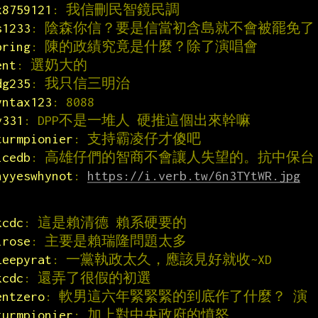
x8759121
: 我信刪民智鏡民調
s1233
: 陰森你信？要是信當初含島就不會被罷免了
bring
: 陳的政績究竟是什麼？除了演唱會
ent
: 選奶大的
dg235
: 我只信三明治
yntax123
: 8088
v331
: DPP不是一堆人 硬推這個出來幹嘛
turmpionier
: 支持霸凌仔才傻吧
icedb
: 高雄仔們的智商不會讓人失望的。抗中保台
hyyeswhynot
: 
https://i.verb.tw/6n3TYtWR.jpg
kcdc
: 這是賴清德 賴系硬要的
irose
: 主要是賴瑞隆問題太多
leepyrat
: 一黨執政太久，應該見好就收~XD
kcdc
: 還弄了很假的初選
entzero
: 軟男這六年緊緊緊的到底作了什麼？ 演
turmpionier
: 加上對中央政府的憤怒