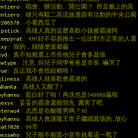
entzero
: 唱會、辦活動、開公園？ 而且脆上的高
entzero
: 雄只有駁二高流旅運跟有活動的中央公園
y206578
: 小看西瓜了
ipstick
: 高雄人真的這麼喜歡小孩被霸凌阿
leepyrat
: KMT好不容易推出一位比對方正常的人選
xxy
: 假的，綠隨便派都贏
eyd
: 真不知賴選上市長他兒子會多囂張
ewtype
: 注意 你兒子同學爸爸是市長 嚇哭了
yue
: 反正我不會投給賴啦！
gliness
: 高雄人就喜歡會霸凌的
aRanKa
: 高雄人又醒了?
oyhanxu
: 藍白好了啦！再洗也是548088贏啦
sexyx
: 妥妥的霸凌還能領先 厲害了吧
eterwu4
: 志恩是在酸暖男嗎？XD
oyhanxu
: 高雄人會讓隆王世子繼續囂張的,放心
hat1026
: 80市
uesswho
: 兒子能不能當小皇帝就看這一戰了