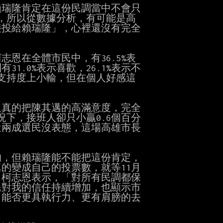
瑞隆肯定在這份民調當中不會只

，所以從數據分析，有可能是高

投給賴瑞隆」，心裡還沒有完全

在全體市民中，有36.5%表

31.0%表示喜歡，26.1%表示不

支持度上小輸，但在個人好感這

真的把陳其邁的高滿意度，完全

下，接班人卻只小贏0.6個百分

兩成選民沒表態，這場高雄市長

，但賴瑞隆能不能把這份肯定，

變成自己的投票數，就等11月

，柯志恩表示，「對所有民調都保

對我的信任持續增加，也顯示市

能否更具執行力、更有肩膀的去
