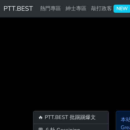
PTT.BEST
熱門專區
紳士專區
敲打政客
NEW
🔥 PTT.BEST 批踢踢爆文
本
Gre
💬 八卦 Gossiping