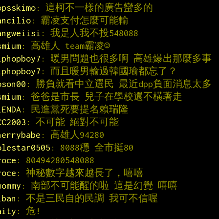
opsskimo
: 這柯不一樣的廣告蠻多的
ancilio
: 霸凌支付怎麼可能輸
angweiisi
: 我是人我不投548088
smium
: 高雄人 team霸凌☺
iphopboy7
: 暖男問題也很多啊 高雄爆出那麼多事
iphopboy7
: 而且暖男輸過韓國瑜都忘了？
oson00
: 勝負就看中立選民 最近dpp負面消息太多
smium
: 爸爸是市長 兒子在學校還不橫著走
LENDA
: 民進黨死要提名賴瑞隆
CC2003
: 不可能 絕對不可能
herrybabe
: 高雄人94280
olestar0505
: 8088穩 全市挺80
roce
: 80494280548088
roce
: 神秘數字越來越長了，嘻嘻
wommy
: 南部不可能醒的啦 這是幻覺 嘻嘻
iban
: 不是三民自的民調 我可不信喔
aity
: 危!