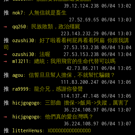
推 
nok7
: 人無信就是畜生
→ 
qq260
: 民族敗類，政治殭屍
推 
ozushi30
: 好了啦看看柯屁再看看阿扁 你跟我講
司
→ 
ozushi30
: 法喔
→ 
m13211
: 總統：我用飛官的生命代替可以嗎
推 
agou
: 信誓旦旦幫人擔保，不就幫忙騙錢？
推 
ra9999
: 龍介兄，感謝你發聲
推 
hicjgogogo
: 三部曲 擔保->飯局->失蹤，厲害了
→ 
hicjgogogo
: 他們真的愛台灣嗎？
推 
littenVenus
: XDDDDDDDDDDDDDDD