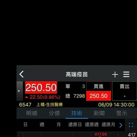
進來攪和，簡言之就是 民進黨各方派系各顯神
通，都想吃到疫苗採購