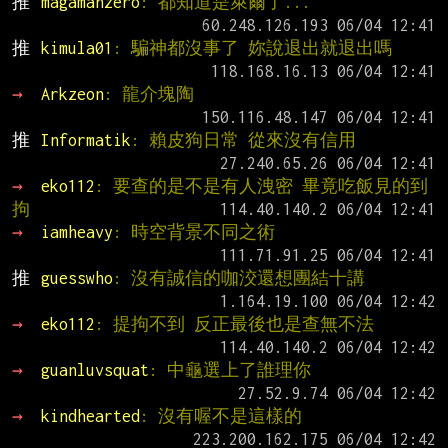
推 
magamanzero
: 都知道是萊爾了...
推 
kimula01
: 騙神都沒事了 妳說退出就退出嗎
→ 
Arkzeon
: 龍介塊陶
推 
Informatik
: 賴皮狗日常 從來沒有信用
→ 
eko112
: 要查的是不是有人洩密 畢竟吃飯見的到 
拘
→ 
iamheavy
: 時空背景不同之術
推 
guesswho
: 沒有誠信的咖洨還想團結十講
→ 
eko112
: 提拘不到 反正最後也是查無不法
→ 
guanluvsquat
: 中龜選上了誰理你
→ 
kindhearted
: 沒有喔不是這樣的