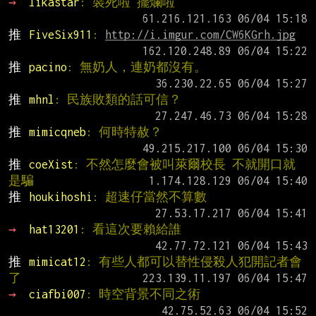
→ 
likastar
: 裝死啦 擺爛啦
推 
FiveSix911
: 
http://i.imgur.com/CW6KGrh.jpg
推 
pacino
: 無奶人，連奶都沒有。
推 
mhnl
: 民族敗類的話可信？
推 
mimicqneb
: 何時特赦？
推 
coeXist
: 不然怎麼會被叫萊爾校長 不就開口就
是騙
推 
houkihoshi
: 超速仔當然不算數
→ 
hat13201
: 看這次要賴給誰
推 
mimicat12
: 有些人都可以替性侵殺人犯開記者會
了
→ 
ciafbi007
: 時空背景不同之術