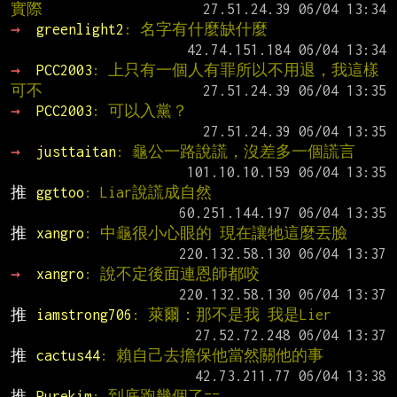
實際
→ 
greenlight2
: 名字有什麼缺什麼
→ 
PCC2003
: 上只有一個人有罪所以不用退，我這樣
可不
→ 
PCC2003
: 可以入黨？
→ 
justtaitan
: 龜公一路說謊，沒差多一個謊言
推 
ggttoo
: Liar說謊成自然
推 
xangro
: 中龜很小心眼的 現在讓牠這麼丟臉
→ 
xangro
: 說不定後面連恩師都咬
推 
iamstrong706
: 萊爾：那不是我 我是Lier
推 
cactus44
: 賴自己去擔保他當然關他的事
推 
Purekim
: 到底跑幾個了==