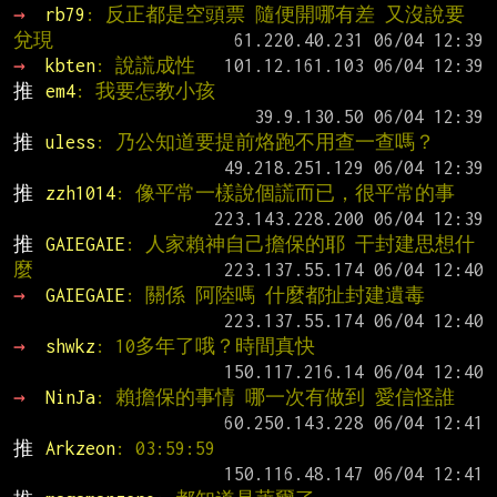
→ 
rb79
: 反正都是空頭票 隨便開哪有差 又沒說要
兌現
→ 
kbten
: 說謊成性
推 
em4
: 我要怎教小孩
推 
uless
: 乃公知道要提前烙跑不用查一查嗎？
推 
zzh1014
: 像平常一樣說個謊而已，很平常的事
推 
GAIEGAIE
: 人家賴神自己擔保的耶 干封建思想什
麼
→ 
GAIEGAIE
: 關係 阿陸嗎 什麼都扯封建遺毒
→ 
shwkz
: 10多年了哦？時間真快
→ 
NinJa
: 賴擔保的事情 哪一次有做到 愛信怪誰
推 
Arkzeon
: 03:59:59