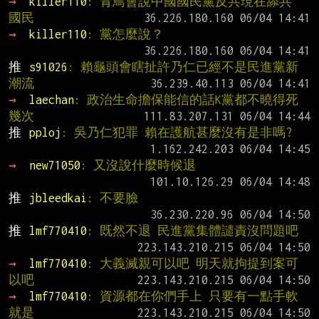
→ 
killer110
: 青鳥會說中國國民黨反共現在舔共 
國民
→ 
killer110
: 黨怎麼說？
推 
s91026
: 賴龜頭會瞎扯許乃仁已經不是民進黨新
潮流
→ 
laechan
: 政治生命擔保能信的話K黨都不曉得死
幾次
推 
pploj
: 吳乃仁犯罪 賴在護航甚麼沒有是非嗎?
→ 
new71050
: 又沒說什麼時候退
推 
jbleedkai
: 不要臉
推 
lmf770410
: 既然不退 民進黨集體譴責沒問題吧
→ 
lmf770410
: 大義滅親可以吧 明天就拘提到案可
以吧
→ 
lmf770410
: 資源都在你們手上 只要有一點手軟
就是