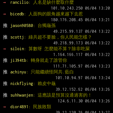
→ 
rancilio
: 人名是缺什麼取什麼
→ 
bicedb
: 人面狗的眼角越來越下去惹
推 
jason90580
: 台獨龜孫
推 
scottj
: 綠共超不要臉，你人民能怎樣？
→ 
siloin
: 算數呀 怎麼能不算？除非吃屎
推 
ji394tb
: 轉身就走了誰管你
推 
achinyu
: 只能繼續怪阿共.藍白
推 
nickflying
: 賴皮中龜
推 
suhhwanjen
: 這應該是預算沒通過害的！
→ 
dior4891
: 民族敗類