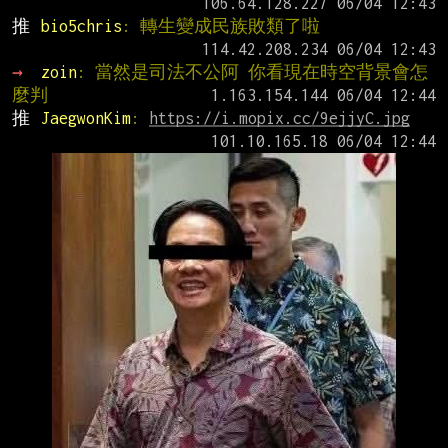
推 
bio5chris
: 轉生變成民族敗類了啦
→ 
zoin
: 當然是司法不公阿 你看現在時空背景會怎
麼判
推 
JaegwonKim
: 
https://i.mopix.cc/9ejjyC.jpg