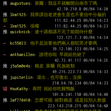
推 
augustues
: 萊爾：我這不就離開台南市了嗎
推 
lkm1525
: 我寧課信老虎會生蛋也不要信中分龜的
那
→ 
lkm1525
: 張嘴
推 
quicknick
: 連十講都講不完了能期待什麼
→ 
kc55023
: 他不是說要他們兩人都犯罪才要嗎
→ 
anthaeilleo
: 誰理你啦 早就給拒絕了
推 
j5a5m0e4s
: 賴皮 萊爾 民族敗類
推 
jupiterlin
: 退出，也可復出，沒插
噓 
HsuKathy
: 再問 就給你吃雞鴨飯
推 
lmf770410
: 怎麼可能 絕對賴皮 或是拉別人救援