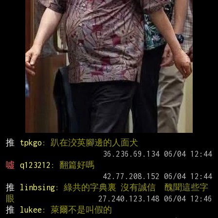
推 
tpkgo
: 趴在洨英腳邊的人面犬
噓 
q123212
: 翻篇好嗎
推 
linbsing
: 綠共的字典裏 沒有誠信  醜聞這些字
眼
推 
lukee
: 萊爾不是叫假的