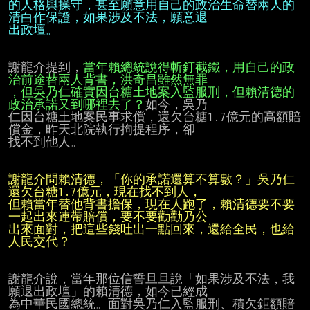
的人格與操守，甚至願意用自己的政治生命替兩人的
出政壇。
謝龍介提到，
當年賴總統說得斬釘截鐵，用自己的政
，但吳乃仁確實因台糖土地案入監服刑，但賴清德的
政治承諾又到哪裡去了？
如今，吳乃

仁因台糖土地案民事求償，還欠台糖1.7億元的高額賠
償金，昨天北院執行拘提程序，卻

找不到他人。

謝龍介問賴清德，「你的承諾還算不算數？」吳乃仁
但賴當年替他背書擔保，現在人跑了，賴清德要不要
出來面對，把這些錢吐出一點回來，還給全民，也給
人民交代？
謝龍介說，當年那位信誓旦旦說「如果涉及不法，我
願退出政壇」的賴清德，如今已經成

為中華民國總統。面對吳乃仁入監服刑、積欠鉅額賠