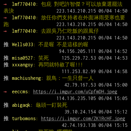
→ 
lmf770410
: 包庇 對吧許智傑？可以放棄選罷法
表決
→ 
lmf770410
: 放任你們支持者在外面淋雨受寒也要
跑
→ 
lmf770410
: 去跟吳乃仁吃飯的跟風仔
推 
Wells033
: 不是喔 不是這樣的喔
推 
misa0527
: 笑死
推 
xxxangoy
: 再問就特赦了喔!!!
推 
machiusheng
: 親鳥：一生只督一人
→ 
eeccms
: 
https://i.imgur.com/uCpfmDH.jpeg
推 
abigaqk
: 龜頭一釘裝死
推 
turbomons
: 
https://i.imgur.com/ZK1RcHF.jpeg