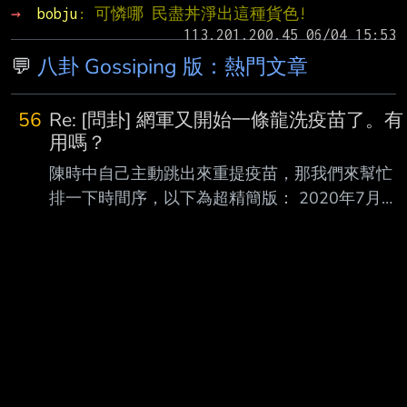
→ 
bobju
: 可憐哪 民盡丼淨出這種貨色!
💬
八卦 Gossiping 版：熱門文章
56
Re: [問卦] 網軍又開始一條龍洗疫苗了。有
用嗎？
陳時中自己主動跳出來重提疫苗，那我們來幫忙
排一下時間序，以下為超精簡版： 2020年7月，
衛福部透過美國輝瑞要跟德國BNT購買疫苗，不
過上海復興已經取得大中華地 區的代理權，所以
BNT跟民進黨說，請去找上海復興談，但民進黨
因為抗 拒接洽，此時前行政院長林全的東洋公司
願意當橋樑，接手與上海復興的採購。 2020年
10月，指揮中心宣稱東洋未獲得授權（被東洋駁
斥）、且從未想買超過1000萬劑， 林全不爽的
說。 這時間到隔年2月，還有、信東、雅各臣等跳