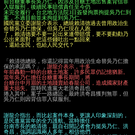
前台糖董事長吳乃仁，因涉及台糖土地出售案背信罪
未完全履行，台北地方法院3日簽發拘票拘提吳乃仁到
案，不過目前並未拘提到吳乃仁。
國民黨立委謝龍介表示，總統賴清德過去曾用政治生
了，賴清德要不要一起出來連帶賠償，要不要勸勸乃
，還給全民，也給人民交代？
「賴清德總統，你還記得當年用政治生命替吳乃仁擔
保的承諾嗎？」，
年前轟動一時的台糖土地案，許多民眾仍記憶猶新。
台糖台中月眉的土地賤賣給春龍公司，造成國家財產
重大損失。
當時民進黨大老洪奇昌也

捲入其中，案子一路纏訟，最終洪奇昌獲判無罪，但
吳乃仁則因背信罪入獄服刑。

謝龍介指出，而比起案件本身，更讓人印象深刻的，
台南市長的賴清德，親自召開記者會力挺吳乃仁、洪