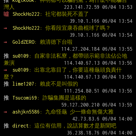
推 
kogtkook
: 神明都可以騙的黨，為什麼不能騙台
灣人
噓 
ShockHo222
: 社宅都裝死不蓋了
→ 
ShockHo222
: 你看段宜康吞曲棍球了嗎？
→ 
GoldZERO
: 賴清德下台啦
推 
su0109
: 自家非法私寮，都帶頭示範非法佔公地
兼演
→ 
su0109
: 出靠北靠目了，你要這種龜頭負責什
麼？
推 
lime1207
: 賴皮不是叫假的
推 
Tsucomi69
: 詐騙集團是這樣的
→ 
ashjkn5586
: 九命怪龜 少一條命無傷大雅
推 
direct
: 這位有信用，說話算數才是新聞吧