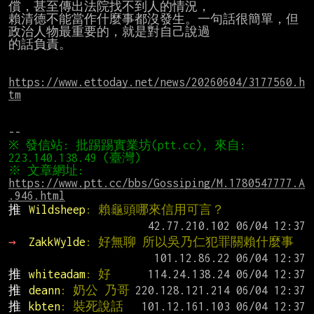
償，甚至傳出法院找不到人的情況，

賴清德不能當作什麼事都沒發生。一句話很簡單，但
政治人物最重要的，就是對自己說過

的話負責。

https://www.ettoday.net/news/20260604/3177560.h
tm
※ 發信站: 批踢踢實業坊(ptt.cc), 來自: 
※ 文章網址: 
https://www.ptt.cc/bbs/Gossiping/M.1780547777.A
.946.html
推 
Wildsheep
: 賴龜頭哪來信用可言？
→ 
ZakkWylde
: 好無聊 所以吳乃仁犯罪關賴什麼事
推 
whiteadam
: 好
推 
deann
: 奶公 乃哥
推 
kbten
: 裝死說話