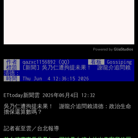
Powered by 
GliaStudios
Mute
作者
qazxc1156892 (QQ)
看板
Gossiping
標題
[新聞] 吳乃仁遭拘提未果！　謝龍介追問賴
清德：
時間
Thu Jun  4 12:36:15 2026
ETtoday新聞雲 2026年06月4日 12:32

吳乃仁遭拘提未果！　謝龍介追問賴清德：政治生命
擔保還算數嗎？

記者崔至雲／台北報導
