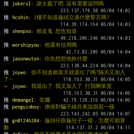
推 
jokerxl
: 謝太蠢了吧 這有需要追問嗎
推 
hcshin
: 2樓不知道龜頭立過什麼誓言嗎?
推 
sheepxo
: 賴皮鬼 想也知道
推 
worshipyou
: 他還有信用嗎
推 
jasonwuton
: 你先想想他姓什麼
推 
joywo
: 你不知道賴當天就退出了嗎?隔天又加入
了~
→ 
joywo
: 我退出了 我又加入了 打我啊笨蛋
推 
demangel
: 笑爛
推 
penguinboy
: 擔保對騙子綠共來說跟屁一樣
推 
gn01246204
: 龜頭仔跟龜兒子一樣，怎麼可能算
數