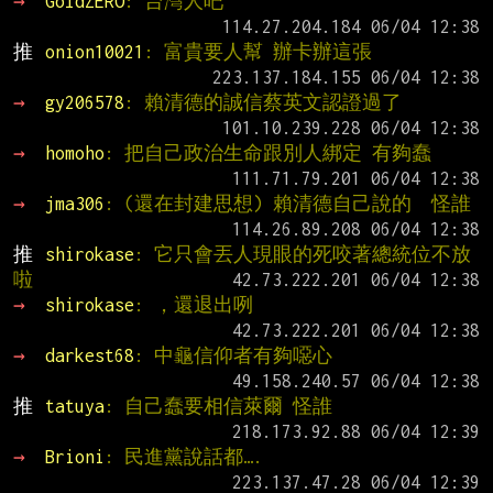
→ 
GoldZERO
: 台灣人吧
推 
onion10021
: 富貴要人幫 辦卡辦這張
→ 
gy206578
: 賴清德的誠信蔡英文認證過了
→ 
homoho
: 把自己政治生命跟別人綁定 有夠蠢
→ 
jma306
: (還在封建思想) 賴清德自己說的  怪誰
推 
shirokase
: 它只會丟人現眼的死咬著總統位不放
啦
→ 
shirokase
: ，還退出咧
→ 
darkest68
: 中龜信仰者有夠噁心
推 
tatuya
: 自己蠢要相信萊爾 怪誰
→ 
Brioni
: 民進黨說話都….