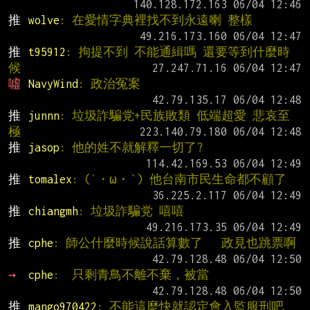
推 
wolve
: 在愛情字典裡找不到永遠喇 整樣
推 
t95912
: 拘提不到 不能通緝嗎 還要等到什麼時
候
噓 
NavyWind
: 政治冤案
推 
junnn
: 垃圾詐騙党+民族敗類 低端超愛 悲哀至
極
推 
jasop
: 他的姓不就解釋一切了?
推 
tomalex
: (′・ω・‵) 他台南市民生命都不顧了
推 
chiangmh
: 垃圾詐騙党 嘻嘻
推 
cphe
: 師公什麼時候說話算數了   政見也跳票啊
→ 
cphe
:  只剩青鳥不離不棄，被當
推 
mango970422
: 不能這麼快就認定會入監服刑吧