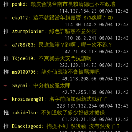
推 
ponkd
: 賴皮會說台南市長賴清德已不在政壇
→ 
eko112
: 這不就跟當年趙嘉寶 87%像嗎? XD
推 
sturmpionier
: 綠色詐騙黨不意外阿
→ 
a7788783
: 民進黨籍？跑啊，哪一次不跑？
推 
TKjoe619
: 不爽就去天安門抗議啊
推 
ms0100796
: 龍介仙應該不會被羈押吧
→ 
Saynai
: 中分賴皮龜太郎
→ 
krosiswang01
: 名字前面加個新式就好了
推 
zukidelko
: 不知道收了多少好處才擔保
推 
Blackisgood
: 拘提不到 然後勒 沒有然後了？