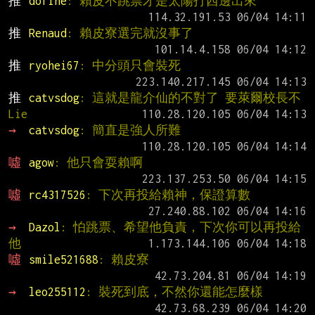
推 
dofine
: 賴皮不跳票才是太陽打西邊出來
推 
Renaud
: 賴皮寮選完就沒事了
推 
ryohei67
: 中分頭只會裝死
推 
catvsdog
: 這就是龍介仙的不對了 要萊爾校長不
Lie
→ 
catvsdog
: 簡直是強人所難
噓 
agow
: 他只會耍賴啊
噓 
rc4317526
: 下次再投給賴神，保證算數
→ 
Dazol
: 怕跳票、希望他負責，下次你可以再投給
他
噓 
smile521688
: 賴皮寮
→ 
leo255112
: 裝死到底，不然你還能怎麼樣