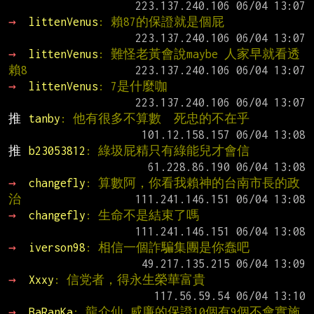
→ 
littenVenus
: 賴87的保證就是個屁
→ 
littenVenus
: 難怪老黃會說maybe 人家早就看透
賴8
→ 
littenVenus
: 7是什麼咖
推 
tanby
: 他有很多不算數  死忠的不在乎
推 
b23053812
: 綠圾屁精只有綠能兒才會信
→ 
changefly
: 算數阿，你看我賴神的台南市長的政
治
→ 
changefly
: 生命不是結束了嗎
→ 
iverson98
: 相信一個詐騙集團是你蠢吧
→ 
Xxxy
: 信党者，得永生榮華富貴
→ 
BaRanKa
: 龍介仙 威廉的保證10個有9個不會實施