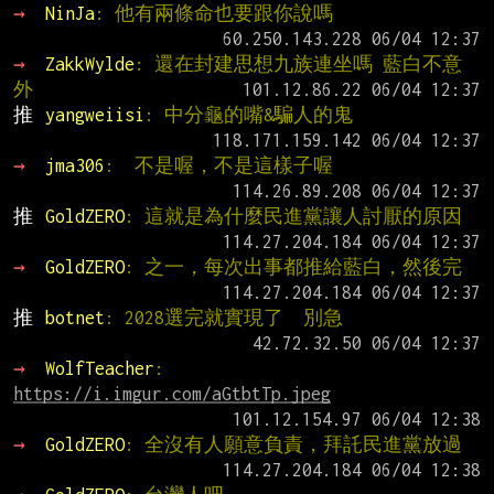
→ 
NinJa
: 他有兩條命也要跟你說嗎
→ 
ZakkWylde
: 還在封建思想九族連坐嗎 藍白不意
外
推 
yangweiisi
: 中分龜的嘴&騙人的鬼
→ 
jma306
:  不是喔，不是這樣子喔
推 
GoldZERO
: 這就是為什麼民進黨讓人討厭的原因
→ 
GoldZERO
: 之一，每次出事都推給藍白，然後完
推 
botnet
: 2028選完就實現了  別急
→ 
WolfTeacher
: 
https://i.imgur.com/aGtbtTp.jpeg
→ 
GoldZERO
: 全沒有人願意負責，拜託民進黨放過