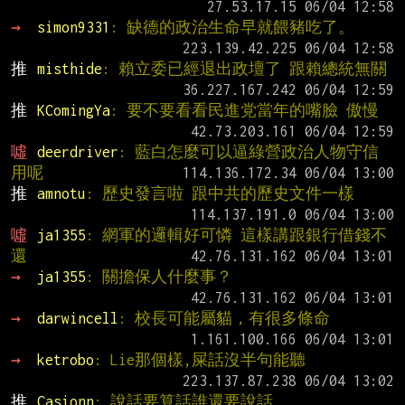
→ 
simon9331
: 缺德的政治生命早就餵豬吃了。
推 
misthide
: 賴立委已經退出政壇了 跟賴總統無關
推 
KComingYa
: 要不要看看民進党當年的嘴臉 傲慢
噓 
deerdriver
: 藍白怎麼可以逼綠營政治人物守信
用呢
推 
amnotu
: 歷史發言啦 跟中共的歷史文件一樣
噓 
ja1355
: 網軍的邏輯好可憐 這樣講跟銀行借錢不
還
→ 
ja1355
: 關擔保人什麼事？
→ 
darwincell
: 校長可能屬貓，有很多條命
→ 
ketrobo
: Lie那個樣,屎話沒半句能聽
推 
Casionn
: 說話要算話誰還要說話