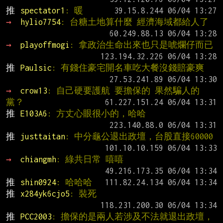
推 
spectator1
: 暖
→ 
hylio7754
: 台糖土地算什麼 經濟海域都給人了
→ 
playoffmogi
: 拿政治生命出來也只是唬爛仔而已
推 
Paulsic
: 有錢住豪宅開名車吃大餐沒錢賠豪爽
→ 
crow13
: 自己硬要護航 要擔保的 果然騙人的
黨？
推 
E103A6
: 方丈心眼很小的，哈哈
推 
justtaitan
: 中分龜公退出政壇，台股直接60000
→ 
chiangmh
: 綠共日常 嘻嘻
推 
shin0924
: 哈哈哈
推 
x284yk6cjo5
: 裝死
推 
PCC2003
: 擔保的是兩人若涉及不法就退出政壇，