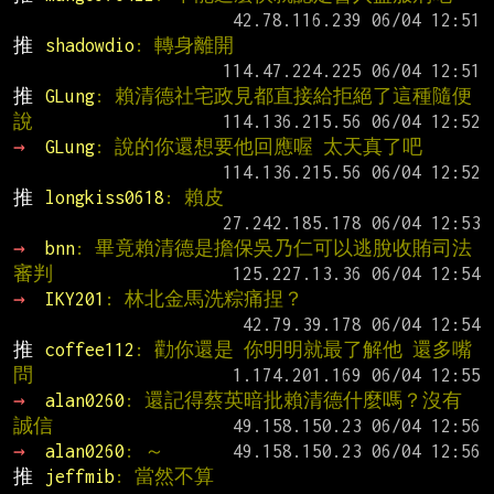
推 
shadowdio
: 轉身離開
推 
GLung
: 賴清德社宅政見都直接給拒絕了這種隨便
說
→ 
GLung
: 說的你還想要他回應喔 太天真了吧
推 
longkiss0618
: 賴皮
→ 
bnn
: 畢竟賴清德是擔保吳乃仁可以逃脫收賄司法
審判
→ 
IKY201
: 林北金馬洗粽痛捏？
推 
coffee112
: 勸你還是 你明明就最了解他 還多嘴
問
→ 
alan0260
: 還記得蔡英暗批賴清德什麼嗎？沒有
誠信
→ 
alan0260
: ～
推 
jeffmib
: 當然不算