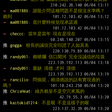
→ 
ma081886
: 謝龍介問這種問題不是很沒水準嗎？
賴到
→ 
ma081886
: 底什麼時候兌現承諾過
→ 
checcc
: 當年是當年 現在是現在
推 
gogga
: 校長的誠信完全印證了人如其名
推 
randy061
: 賴唬爛 信口開河 完全沒誠信的垃圾
→ 
randy061
: 最缺 清德 才叫 清德
→ 
rancilio
: 問個屁，賴清德說的話有實現過的
嗎？
推 
ChrisHeat
: 綠共賴皇不是空穴來風的
推 
kaitokid1214
: 不是喔 不是這樣子的喔