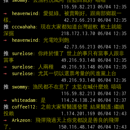
推 
swommy
: 去漁村洗風向 怪藍白就好 嘻嘻
→ 
heavenwind
: 愛挺綠。被賣剛好。跟南部鄉親一
樣。
推 
cccwahaha
: 現在大家都知道台灣超軟 軟土就能
深掘
→ 
heavenwind
: 光電吃到飽
推 
surelose
: 你終於懂了 世上的事只有當事人跟非
當事
→ 
surelose
: 人兩種
→ 
surelose
: 尤其一切以選票考量的民進黨上台
推 
swommy
: 漁民都不在意了 太監在喊什麼燒 嘻嘻
→ 
whiteadam
: 是
推 
coffee112
: 之前大家幫醫護發聲 結果醫護:繼續
投賴
→ 
Arkzeon
: 飛彈飛過天上你党都說是善良的飛彈
了。