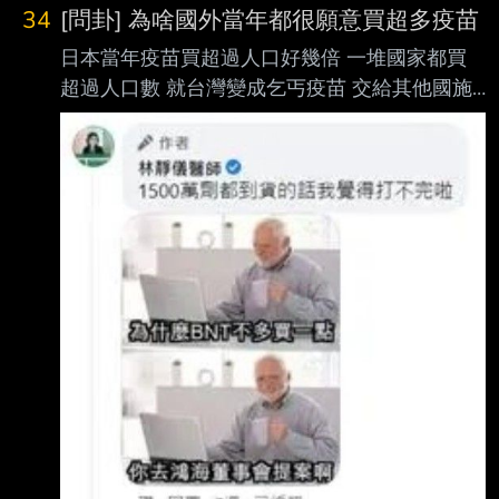
34
[問卦] 為啥國外當年都很願意買超多疫苗
日本當年疫苗買超過人口好幾倍 一堆國家都買
超過人口數 就台灣變成乞丐疫苗 交給其他國施
捨跟民間買來捐 為啥其他國家都願意買幾億劑
一口氣把全國人民四劑額度都買光光 台灣卻都
說買不到不要買不要買 搞到台灣疫苗施打率
2021上半年只有1% 變成世界倒數施打率 然後
疫情炸開大家防護率趨近於零 搞到民間自己想
辦法搞疫苗來捐給百姓用 然後民間一捐 就突然
買得到馬上跑去買幾千萬劑自打臉？ -- 外行人
建議閉嘴 你買四劑的量可以給大家打四次 不用
一次到貨 所以根本不會浪費錢 高端這種每個喊
要打的都避之唯恐不及 完全沒人