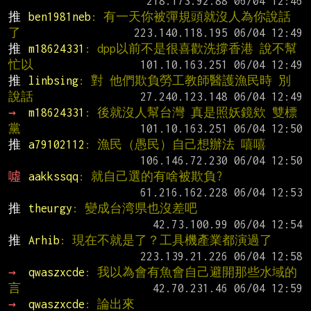
推 
ben1981neb
: 有一天你被彈規頭就沒人為你說話
了
推 
m18624331
: dpp以前不是很喜歡洗撐香港 說不幫
忙以
推 
linbsing
: 對 他們欺負勞工教師醫護漁民時 別
說話
→ 
m18624331
: 後就沒人幫台灣 真是照妖鏡欸 雙標
黨
推 
a79102112
: 漁民（愚民）自己想辦法 嘻嘻
噓 
aakkssqq
: 就自己選的有啥被欺負?
推 
theurgy
: 變成台湾県也沒差吧
推 
Arhib
: 現在不就是了？工具機產業都演過了
→ 
qwaszxcde
: 我以為會有魚會自己避開那些水域的
言
→ 
qwaszxcde
: 論出來