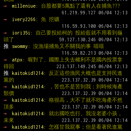
→ 
milleniue
: 台股都要5萬點了還有人在捕魚???
→ 
ivery2266
: 魚 挖礦
→ 
iori35i
: 自己要投給柯的 投給藍就不用看到龜
頭了
推 
swommy
: 沒漁場捕魚又不關我的事 嘻嘻
→ 
atpx
: 喔對了、國際上失去權利不是國內投票拿
得回
推 
kaitokid1214
: 反正這些漁民大概也是支持民進
黨的
→ 
kaitokid1214
: ，苦也不是苦到我；到時候海產
類價
→ 
kaitokid1214
: 格很高，大不了就不吃海產不然
頂多
→ 
kaitokid1214
: 就出國吃也行。我沒老婆小孩，
未來
→ 
kaitokid1214
: 怎樣甘我屁事；但是看著民進黨