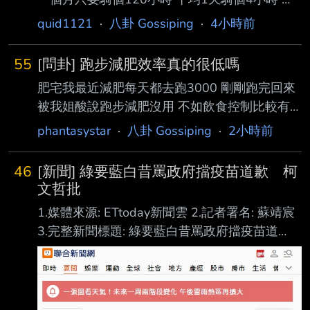
有最低月工資了 平均1天騎個8小時 月薪直逼6
quid1121
·
八卦 Gossiping
·
4小時前
萬 所以 2輪外送員是不是超爽的? 不過外送員 究
竟只是個外送員!!! 我沒別的意思~ -- 我們上班一
55
[問卦] 跑步減肥效率真的很低嗎
天8小時 通勤時間 來回至少1小時以上 也不算薪
肥宅我最近減肥每天都去跑3000 剛剛跑完回來
資的啊 上班交通工具的消耗 也是算自己的啊 難
被我姐酸說跑步減肥沒用 不如飲食控制比較有
道2輪外送員就有比較高尚? 不用喔~ 我的專業能
效果 要我把早餐的炒飯跟鍋燒意麵 換成堅果麵
力 賺得就比2輪外送員多~ 外送員? 我真的不行
phantasystar
·
八卦 Gossiping
·
2小時前
包跟牛奶 可是早餐吃這樣真的能飽嗎 --
會被親友看不起~
46
[新聞] 綠要藍白昔罵政府擋疫苗道歉 柯
文哲批
1.媒體來源: ETtoday新聞雲 2.記者署名: 蘇靖宸
3.完整新聞標題: 綠要藍白昔罵政府擋疫苗道
歉 柯文哲批王八蛋：別把老百姓當白痴 4.完整
新聞內文: 慈濟採購BNT疫苗遭詐騙10億，民進
黨要求當年批評蔡政府、時任防疫指揮官陳時中
擋疫 苗的藍白政治人物道歉。對此，民眾黨創