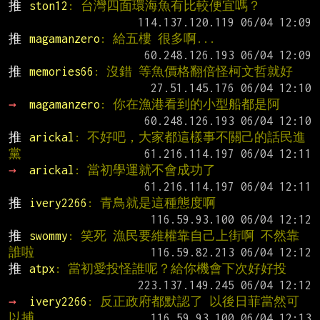
推 
ston12
: 台灣四面環海魚有比較便宜嗎？
推 
magamanzero
: 給五樓 很多啊...
推 
memories66
: 沒錯 等魚價格翻倍怪柯文哲就好
→ 
magamanzero
: 你在漁港看到的小型船都是阿
推 
arickal
: 不好吧，大家都這樣事不關己的話民進
黨
→ 
arickal
: 當初學運就不會成功了
推 
ivery2266
: 青鳥就是這種態度啊
推 
swommy
: 笑死 漁民要維權靠自己上街啊 不然靠
誰啦
推 
atpx
: 當初愛投怪誰呢？給你機會下次好好投
→ 
ivery2266
: 反正政府都默認了 以後日菲當然可
以捕