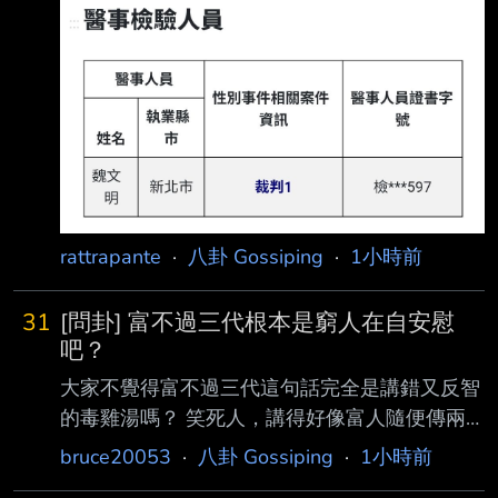
h
rattrapante
·
八卦 Gossiping
·
1小時前
31
[問卦] 富不過三代根本是窮人在自安慰
吧？
大家不覺得富不過三代這句話完全是講錯又反智
的毒雞湯嗎？ 笑死人，講得好像富人隨便傳兩
代錢就會憑空消失一樣。 先不說銀行有多現
bruce20053
·
八卦 Gossiping
·
1小時前
實，銀行專門把錢借給有錢人好嗎？你身無分