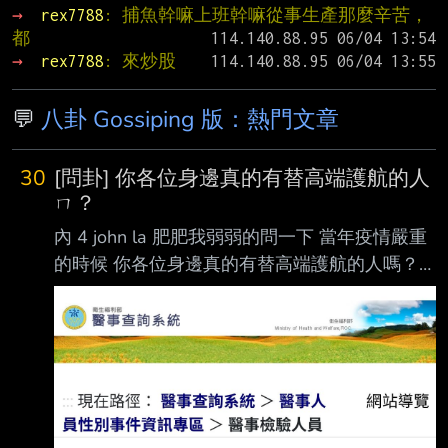
→ 
rex7788
: 捕魚幹嘛上班幹嘛從事生產那麼辛苦，
都
→ 
rex7788
: 來炒股
💬
八卦 Gossiping 版：熱門文章
30
[問卦] 你各位身邊真的有替高端護航的人
ㄇ？
內 4 john la 肥肥我弱弱的問一下 當年疫情嚴重
的時候 你各位身邊真的有替高端護航的人嗎？
他們護航的論點是啥？ u卦ㄇ？ o_o; -- 拍攝心
電圖要露點ㄇ？ by 新竹性騷醫檢師的朋友
CLIOA https://pttweb.cc/s/Hsinchu/1ZX08GpY
臉書爆料 https://tinyurl.com/5n9569mw 新聞片
段 https://tinyurl.com/4tkkeu9x 想找游泳教練
ㄇ？ https://tinyurl.com/43rdjhap 醫事查詢系統