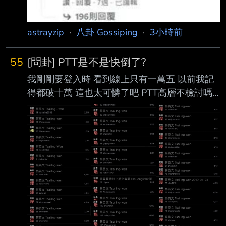
astrayzip
·
八卦 Gossiping
·
3小時前
55
[問卦] PTT是不是快倒了?
我剛剛要登入時 看到線上只有一萬五 以前我記
得都破十萬 這也太可憐了吧 PTT高層不檢討嗎?
版主太爛? 制度不好? 網軍不處理.... PTT會不會
走向跟低卡一樣的路呢? --