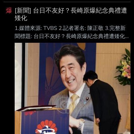
爆
[新聞] 台日不友好？長崎原爆紀念典禮遭
矮化
1.媒體來源: TVBS 2.記者署名: 陳正敬 3.完整新
聞標題: 台日不友好？長崎原爆紀念典禮遭矮化
駐日代表拒出席：屈從中國意志 4.完整新聞內文:
日本長崎市今（9）日舉行原爆和平紀念典禮，
不過長崎市政府卻將台灣代表的座位安排 在使節
團區域外面，刻意矮化台灣國格與地位。駐日代
表李逸洋表示拒絕出席，改由福岡 分處處長參
加，此為多年來台灣在日本參加各項中央或地方
活動，所未曾有過的遭遇「對 長崎市政府屈從中
國意志，矮化台灣國格，辱損台灣尊嚴的作法表
達嚴正抗議與譴責。」 李逸洋日前參加廣島原爆
紀念儀式 日