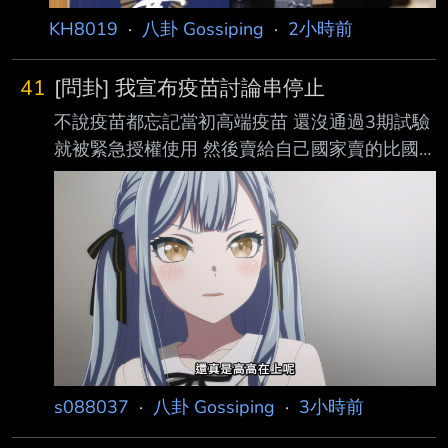
KH8019
·
八卦 Gossiping
·
2小時前
41
[問卦] 我宣布疫苗討論串停止
不說疫苗都忘記當初高端疫苗 還沒通過3期試驗
就被緊急授權使用 然後賣給自己國家賣的比國
外貴 還有炒股內線交易一堆鳥事 這些錢都不知
道幾十億了 建議不要繼續討論疫苗 繼續討論下
去 會輸 好不容易忘記了 --
s088037
·
八卦 Gossiping
·
3小時前