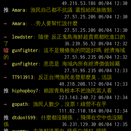
推 
Amara
: 漁民自己都不抗議 還投給民族敗類.
→ 
Amara
: ..旁人要幫忙說什麼
→ 
lewdster
: 隨便 反正鬼島海鮮超貴窩都吃進口的
了
噓 
gunfighter
: 這不是幾條魚的問題好嗎 經濟海域
的
→ 
gunfighter
: 意思是 海域內所有經濟價值歸屬
→ 
TT913913
: 反正台灣漁民名聲那麼臭，活該
推 
hiphopboy7
: 賴跟青鳥根本不把漁民當人看
→ 
gopath
: 漁民人數少，沒票！綠營不在乎
推 
dtdon1699
: 什麼都沒關係 ，飛彈在空中也沒關
係