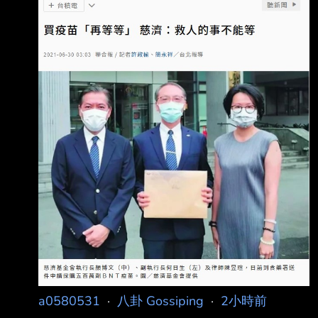
黨主席柯文哲今（9日）批「王八蛋」；柯說，
如果當時政府自己買，這件事情不就沒有了嗎？
不買逼得大家走投無路去買，今天再出來 嘲笑
慈濟被騙？民進黨不要把全國老百姓當白痴。
柯文哲、民眾黨主席黃國昌、台中市長盧秀燕9
日出席白委陳清
a0580531
·
八卦 Gossiping
·
2小時前