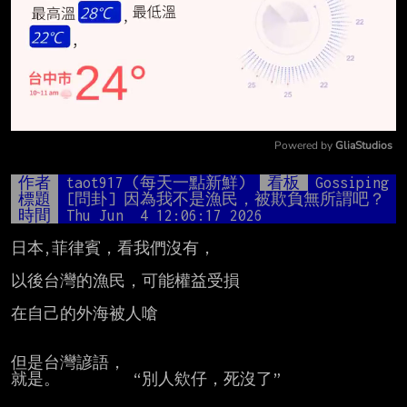
Powered by 
GliaStudios
Mute
作者
taot917 (每天一點新鮮)
看板
Gossiping
標題
[問卦] 因為我不是漁民，被欺負無所謂吧？
時間
Thu Jun  4 12:06:17 2026
日本,菲律賓，看我們沒有，

以後台灣的漁民，可能權益受損

在自己的外海被人嗆

但是台灣諺語，

就是。         “別人欸仔，死沒了”
