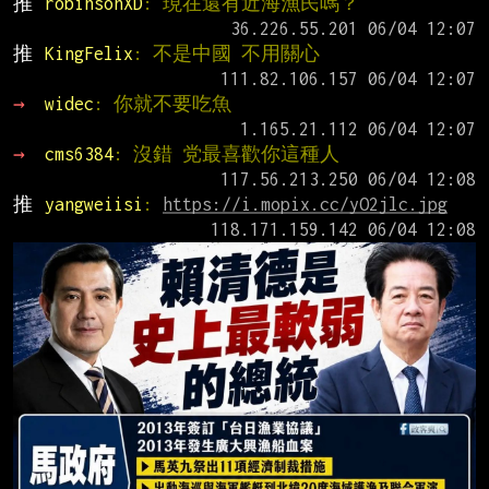
推 
robinsonXD
: 現在還有近海漁民嗎？
推 
KingFelix
: 不是中國 不用關心
→ 
widec
: 你就不要吃魚
→ 
cms6384
: 沒錯 党最喜歡你這種人
推 
yangweiisi
: 
https://i.mopix.cc/yO2jlc.jpg