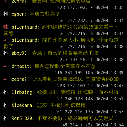
→ 
zebra7
: 確實啊 台灣漁民這麼垃圾
推 
cgser
: 不爽去對岸？
噓 
silentsand
: 維也納條約法公約第35條去看一下,
國際
→ 
silentsand
: 間是比拳頭大小,廣大興,菲菲就道
歉了
推 
abby99
: 青鳥：自己的權益要自己爭取
→ 
drmactt
: 風向怎麼吹全看黨在不在意
→ 
zebra7
: 所以看到民進黨搞漁民 其實蠻爽的XDD
推 
linbsing
: 欲攜財哥 傳整箱 出海賺  而不可得
推 
Xicekama
: 悲哀 主權只剩選舉權
推 
Ron51320
: 不爽不要做，終於輪到可以笑漁民