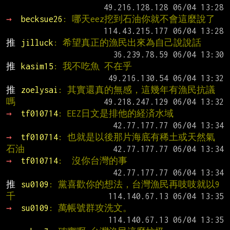
→ 
becksue26
: 哪天eez挖到石油你就不會這麼說了
推 
jilluck
: 希望真正的漁民出來為自己說說話
推 
kasim15
: 我不吃魚 不在乎
推 
zoelysai
: 其實還真的無感，這幾年有漁民抗議
嗎
→ 
tf010714
: EEZ日文是排他的経済水域
→ 
tf010714
: 也就是以後那片海底有稀土或天然氣
石油
→ 
tf010714
:  沒你台灣的事
推 
su0109
: 黨喜歡你的想法，台灣漁民再吱吱就以9
千
→ 
su0109
: 萬帳號群攻洗文。