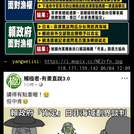
→ 
yangweiisi
: 
https://i.mopix.cc/NE2rfn.jpg