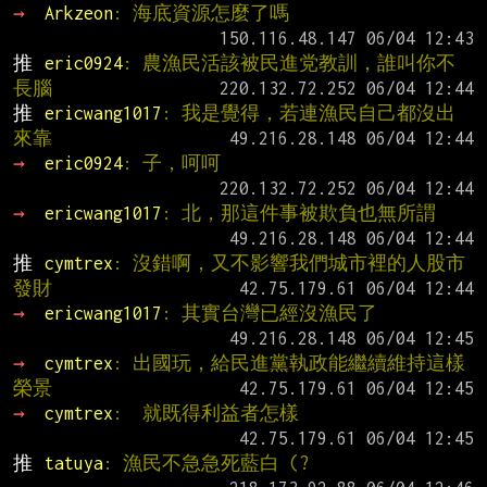
→ 
Arkzeon
: 海底資源怎麼了嗎
推 
eric0924
: 農漁民活該被民進党教訓，誰叫你不
長腦
推 
ericwang1017
: 我是覺得，若連漁民自己都沒出
來靠
→ 
eric0924
: 子，呵呵
→ 
ericwang1017
: 北，那這件事被欺負也無所謂
推 
cymtrex
: 沒錯啊，又不影響我們城市裡的人股市
發財
→ 
ericwang1017
: 其實台灣已經沒漁民了
→ 
cymtrex
: 出國玩，給民進黨執政能繼續維持這樣
榮景
→ 
cymtrex
:  就既得利益者怎樣
推 
tatuya
: 漁民不急急死藍白 (?