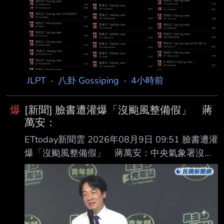
JLPT
·
八卦 Gossiping
·
4小時前
爆
[新聞] 臉書遭灌爆「沒颱風整備假」 蔣
萬安：
ETtoday新聞雲 2026年08月9日 09:51 臉書遭灌
爆「沒颱風整備假」 蔣萬安：中央氣象署沒發
陸上警報 記者鄭佩玟／台北報導 中度颱風白海
豚雖未直接朝台灣撲來，不過其外圍環流仍明顯
影響北台灣，中央氣象署今 （9日）上午8時30
分持續發布海上颱風警報 蔣萬安受訪回應，氣象
署這次沒有發布陸 上颱風警報，昨天經過4市討