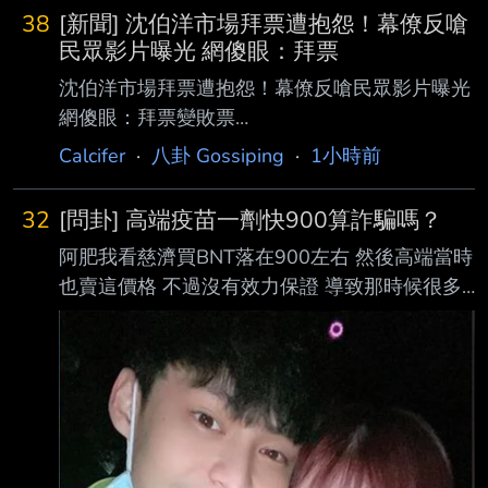
文、要什麼沒什麼、抵押 品拿不出來、工作又
38
[新聞] 沈伯洋市場拜票遭抱怨！幕僚反嗆
不穩定，銀行幹嘛急著借錢給你？ 反觀有錢人
民眾影片曝光 網傻眼：拜票
光是隨便放個2,000萬資產，每年隨便做個保守
沈伯洋市場拜票遭抱怨！幕僚反嗆民眾影片曝光
10%的配置，每年就自動增值20 0萬，連動都
網傻眼：拜票變敗票
不用動，普通人辛苦工作一整年都賺不到這個數
https://www.chinatimes.com/realtimenews/202
Calcifer
·
八卦 Gossiping
·
1小時前
字！ 有資產可以抵押、有銀行給低利槓桿、還
60809001243-260407?chdtv 10:52
有滾雪球的複利，到底要怎樣富不過三代？ 這
2026/08/09 中時新聞網 陳秀枝 民進黨台北市
句話是不是窮人看人家過太好 講來自我安慰、
32
[問卦] 高端疫苗一劑快900算詐騙嗎？
長參選人沈伯洋8日大陣仗到北市大安區的市場
騙
阿肥我看慈濟買BNT落在900左右 然後高端當時
掃街、拜票，有民眾抱怨很 吵、阻擋通行，沒
也賣這價格 不過沒有效力保證 導致那時候很多
想到幕僚竟反嗆民眾。影片曝光後引發討論，粉
人不敢打高端 想請問高端買900算被詐騙嗎？
專「鎖綠鴉」批評，候 選人遇到這種狀況，通
有沒有卦？討論一下吧！ --
常是低調道歉，只有沈伯洋競選團隊囂張得很。
「鎖綠鴉」今（9）日在臉書貼出一