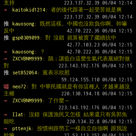
支持
→ 
kaitokid1214
: 者的後代跟著一起受苦就是爽
推 
kauosong
: 既然這樣。中國也沒欺負你啊。幹嘛
反中
推 
gsp0309099
: 對 沒錯 就算被賣了繼續抗中
→ 
kauosong
: ？
→ 
ZXCVBNM9999
: 鶄；讓藍白這麼生氣代表黨絕對做
對
推 
set852064
: 黨表示欣慰
噓 
neo72
: 對 中華民國就是有你這種人 才越來越沒
主權
→ 
ZXCVBNM9999
: 了什麼～
→ 
Ilat
: 沒錯 保護漁民又怎樣 結果還只有吳郭魚
能吃
→ 
pttenjk
: 按慣例跟勞工一樣自立自強啊 跟我說
幹嘛