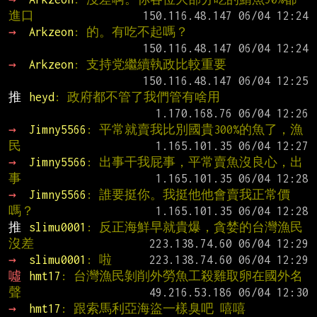
進口
→ 
Arkzeon
: 的。有吃不起嗎？
→ 
Arkzeon
: 支持党繼續執政比較重要
推 
heyd
: 政府都不管了我們管有啥用
→ 
Jimny5566
: 平常就賣我比別國貴300%的魚了，漁
民
→ 
Jimny5566
: 出事干我屁事，平常賣魚沒良心，出
事
→ 
Jimny5566
: 誰要挺你。我挺他他會賣我正常價
嗎？
推 
slimu0001
: 反正海鮮早就貴爆，貪婪的台灣漁民
沒差
→ 
slimu0001
: 啦
噓 
hmt17
: 台灣漁民剝削外勞魚工殺雞取卵在國外名
聲
→ 
hmt17
: 跟索馬利亞海盜一樣臭吧 嘻嘻