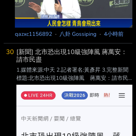
論後今天就沒有宣布停班課，根據評估，也許到
下午或傍晚 時間，慢慢經過台灣北部上方，再往
西移動，漸漸就會趨緩。 蔣萬安今日上午主持白
海豚颱風第3次工作會報會前受訪表示，目前災
qazxc1156892
·
八卦 Gossiping
·
4小時前
情彙整，剛在
30
[新聞] 北市恐出現10級強陣風 蔣萬安：
請市民盡
1.媒體來源:中天 2.記者署名:黃彥昇 3.完整新聞
標題:北市恐出現10級強陣風 蔣萬安：請市民
盡量避免外出 https://i.imgur.com/aoENh2E.jpeg
4.完整新聞內文: 白海豚颱風逼近台灣，今（8）
日受外圍環流影響，有許多縣市出現強風與間歇
陣雨。台北 市長蔣萬安表示，目前台北市區已
出現7至9級陣風，局部空曠地區更可能出現10
級強陣風， 希望市民朋友盡量避免外出。 蔣萬
安表示，今日上午他先前往台北市災害應變中心