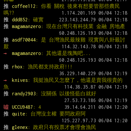
推 
coffee112
: 你看 關稅 後來有想要管那些農民
嗎??
推 
ddd852
: 確實
推 
magamanzero
: 現在台灣只有科技業 金融 房地產
推 
asdf70044
: 是 台灣漁民最辣雞 現實與八卦最討
厭
→ 
magamanzero
: 其他還是塊陶吧...
推 
rhox
: 漁民都支持政府!!!
→ 
knives
: 我挺漁民又怎麼了，他還是賣我很貴的
魚
推 
randy2903
: 沒關係 以後怪藍白就好
噓 
UCCU9487
: 4
推 
quite
: 台灣沒主權 要問政府阿
推 
glenex
: 政府只有投票才會理會漁民