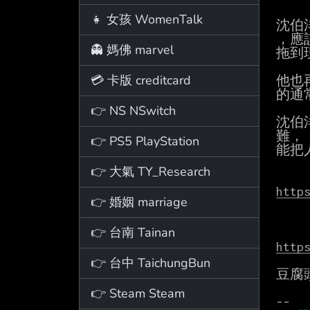
👧 女孩 WomenTalk
沈伯
，應
👻 媽佛 marvel
拖到
💳 卡版 creditcard
他也
的通
👉 NS NSwitch
沈伯
難，
👉 PS5 PlayStation
能把
👉 大氣 TY_Research
http
👉 婚姻 marriage
👉 台南 Tainan
http
👉 台中 TaichungBun
豆腐
👉 Steam Steam