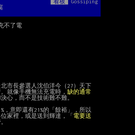
看板
Gossiping
Mute
腐
不了電

市長參選人沈伯洋今（27）天下

所。就像手機無法充電時，
缺的通常
決心，而不是技術難不難。

，意即還有21%的「餘裕」，所以

各位家裡，或是送到輝達，「
電要送
。
