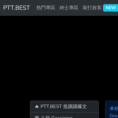
PTT.BEST
熱門專區
紳士專區
敲打政客
NEW
🔥 PTT.BEST 批踢踢爆文
本
Gre
💬 八卦 Gossiping