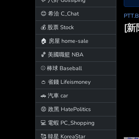
😊 希洽 C_Chat
PTT.
[
💰 股票 Stock
🏠 房屋 home-sale
🏀 美國職籃 NBA
⚾ 棒球 Baseball
👛 省錢 Lifeismoney
🚗 汽車 car
😡 政黑 HatePolitics
💻 電蝦 PC_Shopping
🥰 韓星 KoreaStar