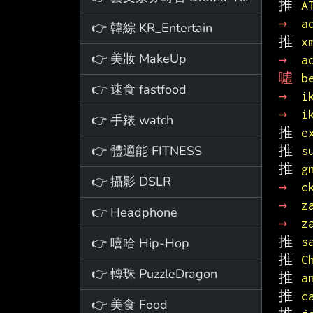
推 
A
→ 
a
👉 韓綜 KR_Entertain
推 
x
👉 美妝 MakeUp
→ 
a
噓 
b
👉 速食 fastfood
→ 
i
→ 
i
👉 手錶 watch
推 
e
👉 體適能 FITNESS
推 
s
推 
g
👉 攝影 DSLR
→ 
c
→ 
z
👉 Headphone
→ 
z
推 
s
👉 嘻哈 Hip-Hop
推 
C
👉 轉珠 PuzzleDragon
推 
a
推 
c
👉 美食 Food