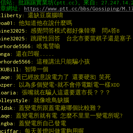
章網址: 
https://www.ptt.cc/bbs/Gossiping/M.1
tliberty
: 還缺豆腐腦唷
eoa01
: 他知道他在說什麼嗎
hine32025
: 感覺問答模式都好像韓導  問A答B
hine32025
: 跳躍性回答  台北市要當棋子還是塞子
orhorde5566
: 啥鬼譬喻
onga
: 還在凹喔.....
orhorde5566
: 這種講法只能騙小孩
CKUBill
: 智障一個
laqe
: 黃已經故意說電力了 還要硬抝 笑死
pzper
: 以為多個變電~就不會停電斷電一樣XDD
ioaria
: 張嘴就在騙人這還要選市長？？？
olleystyle
: 就像啥鳥缺腦
yldsk
: 蓋變電所跟蓋電廠哪個比較難？
laqe
: 蓋變電所就有電 怎麼不里里一變電所呢?
ingba
: 蓋變電所自己發電
uciffar
: 每天黃燈叫做電夠用喔