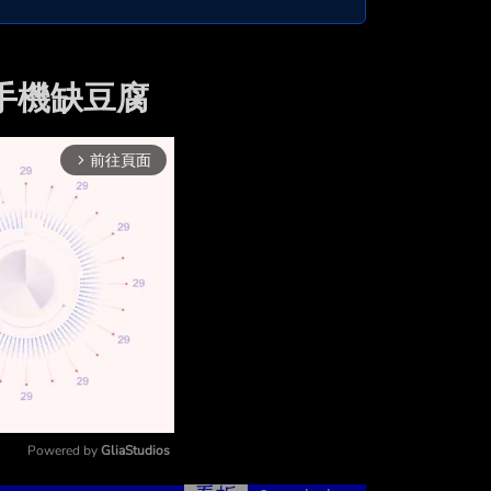
像手機缺豆腐
前往頁面
arrow_forward_ios
Powered by 
GliaStudios