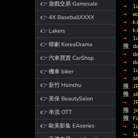
👉 遊戲交易 Gamesale
→ 
l
→ 
m
👉 4X BaseballXXXX
→ 
k
→ 
k
👉 Lakers
→ 
l
👉 韓劇 KoreaDrama
推 
d
→ 
d
👉 汽車買賣 CarShop
→ 
d
→ 
l
👉 機車 biker
→ 
s
👉 新竹 Hsinchu
推 
J
推 
s
👉 美保 BeautySalon
→ 
J
推 
j
👉 串流 OTT
推 
F
👉 歐美影集 EAseries
→ 
l
→ 
l