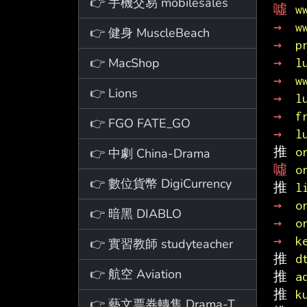
👉 手機交易 mobilesales
噓 
w
→ 
w
👉 健身 MuscleBeach
→ 
p
👉 MacShop
→ 
l
→ 
w
👉 Lions
→ 
l
→ 
f
👉 FGO FATE_GO
→ 
l
推 
o
👉 中劇 China-Drama
噓 
o
👉 數位貨幣 DigiCurrency
推 
l
→ 
o
👉 暗黑 DIABLO
→ 
o
→ 
k
👉 實習教師 studyteacher
推 
d
👉 航空 Aviation
推 
a
推 
k
👉 藝文票券轉售 Drama-Ticket