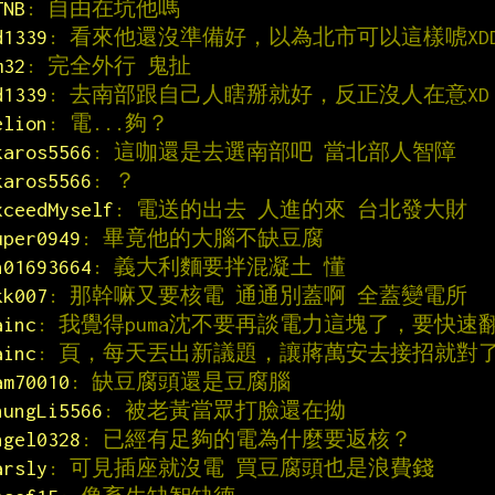
TNB
: 自由在坑他嗎
d1339
: 看來他還沒準備好，以為北市可以這樣唬XD
m32
: 完全外行 鬼扯
d1339
: 去南部跟自己人瞎掰就好，反正沒人在意XD
elion
: 電...夠？
karos5566
: 這咖還是去選南部吧 當北部人智障
karos5566
: ？
xceedMyself
: 電送的出去 人進的來 台北發大財
uper0949
: 畢竟他的大腦不缺豆腐
n01693664
: 義大利麵要拌混凝土 懂
kk007
: 那幹嘛又要核電 通通別蓋啊 全蓋變電所
ainc
: 我覺得puma沈不要再談電力這塊了，要快速
ainc
: 頁，每天丟出新議題，讓蔣萬安去接招就對
am70010
: 缺豆腐頭還是豆腐腦
hungLi5566
: 被老黃當眾打臉還在拗
ngel0328
: 已經有足夠的電為什麼要返核？
arsly
: 可見插座就沒電 買豆腐頭也是浪費錢