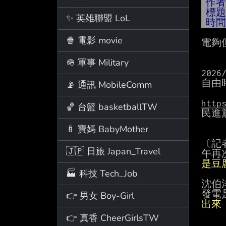
作
標
✨ 英雄聯盟 LoL
時
🍿 電影 movie
電夠
🪖 軍事 Military
2026/
自由時
📡 通訊 MobileComm
http
🏀 台籃 basketballTW
民進
🍼 寶媽 BabyMother
〔記
🇯🇵 日旅 Japan_Travel
午再
是豆
🏭 科技 Tech_Job
沈伯
發電
👉 男女 Boy-Girl
出來
👉 真香 CheerGirlsTW