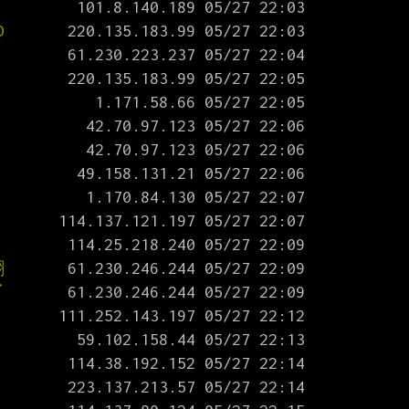
D
翻
了