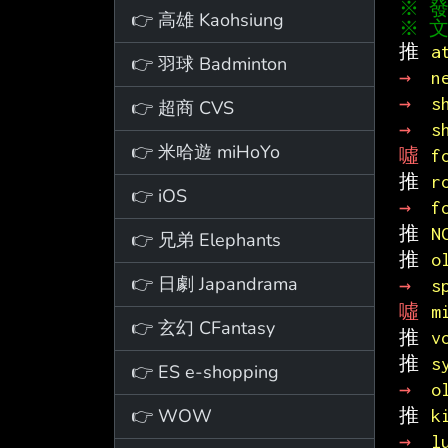
👉 高雄 Kaohsiung
※ 文
推 
a
👉 羽球 Badminton
→ 
n
→ 
s
👉 超商 CVS
→ 
s
👉 米哈遊 miHoYo
噓 
f
推 
r
👉 iOS
→ 
f
推 
N
👉 兄弟 Elephants
推 
o
👉 日劇 Japandrama
→ 
s
噓 
m
👉 玄幻 CFantasy
推 
v
推 
s
👉 ES e-shopping
→ 
o
👉 WOW
推 
k
→ 
l