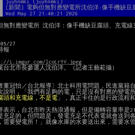
者
juyhnmki (juyhnmki)
題
[新聞] 電夠但無對應變電所沈伯洋:像手機缺豆
間
Wed May 27 21:40:21 2026
但無對應變電所 沈伯洋：像手機缺豆腐頭、充電線充
05/27

報

s://i.imgur.com/lcoLrYV.jpeg
黨台北市長參選人沈伯洋。（記者王藝菘攝）

者董冠怡／台北報導〕北士科用電問題，民進黨籍台北
次說明，「我們有足夠的電，只是沒有對應的變電
腐頭和充電線，不是電
」，真正卡住的是行政流程和
洋表示，台北市昨天熱浪通報，但是備轉容量率是21%
是充足的，但問題是，發電充足不代表電就會送到
，需要變電所！」就像水庫的水要送出來，需要水管