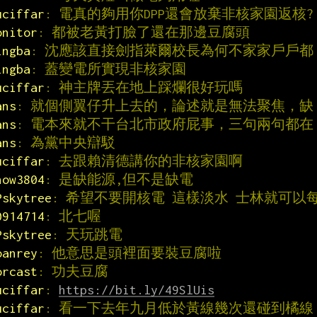
uciffar
: 電真的夠用你DPP還會放棄非核家園返核?
onitor
: 都被老黃打臉了還在那邊豆腐頭
ingba
: 沈應該直接劍指萊爾校長為何不家家戶戶都
ingba
: 蓋變電所實現非核家園
uciffar
: 神主牌丟在地上踩爛很好玩嗎
ans
: 就個側翼仔升上去的，論述就是無法聚焦，缺
ans
: 電本來就不干台北市政府屁事，三句兩句都在
ans
: 為黨中央辯駁
uciffar
: 去跟賴清德講你的非核家園啊
now3804
: 是缺能源,但不是缺電
Pskytree
: 希望不要開核電 這樣淡水 士林就可以
0914714
: 北七喔
Pskytree
: 天玩跳電
oanrey
: 他意思是頭裡面要裝豆腐啦
orcast
: 功夫豆腐
uciffar
: 
https://bit.ly/49SlUis
uciffar
: 看一下去年九月低於黃線幾次還碰到橘線