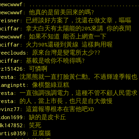
wewcwwwf
: ...................................
wewcwwwf
: 他真的是留美回來的嗎?
reisner
: 已經談好方案了，沈還在做文章，嘔嘔
uciffar
: 拿大白天有太陽能的20%來講 你的夜間
wewcwwwf
: 如果不知道 能否上網查一下
uciffar
: 火力90%還碰到黃線 這樣夠用喔
reeclouds
: 原來台灣是變電所太少??
uciffar
: 基載是啥你不曉得嗎?
rz151426
: 可憐啊
resta
: 沈黑熊就一直打臉黃仁勳。不過輝達季報也
ianginptt
: 像棋盤綠豆糕
resta
: 一直強調強調電力，這種不管不顧人民需求
resta
: 的人，當上市長，也只是自大傲慢
evinz77
: 這篇報導根本在害他吧XD
tdon1699
: 缺的是皮卡丘
dk147852
: 笑死
urtis0359
: 豆腐腦