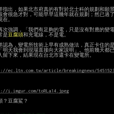
洋指出，如果北市府真的有對於北士科的規劃和願景
該會很急才對，可能早早這幾年就在規劃；然已過了
現在。

再次強調，「我們有足夠的電，只是沒有對應的變電
常是
豆腐頭
和充電線，不是電。

洋認為，變電所技術上早有成熟做法，真正卡住的是
「明天我會到現場直接向大家說明」。他前幾天都已
人留下來，結果現在台北市還卡在變電所。

s://ec.ltn.com.tw/article/breakingnews/545152
s://i.imgur.com/toRLa14.jpeg
頭？豆腐鯊？
