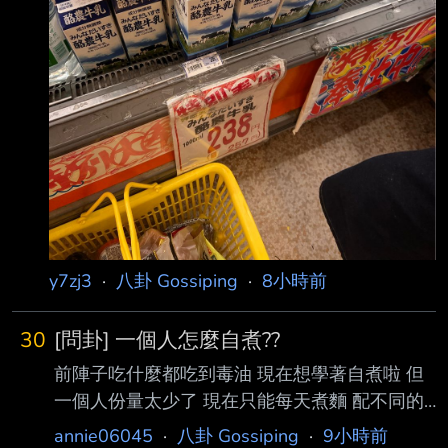
y7zj3
·
八卦 Gossiping
·
8小時前
30
[問卦] 一個人怎麼自煮??
前陣子吃什麼都吃到毒油 現在想學著自煮啦 但
一個人份量太少了 現在只能每天煮麵 配不同的
罐頭來拌麵吃 感覺有點膩了 有沒有料理高手可
annie06045
·
八卦 Gossiping
·
9小時前