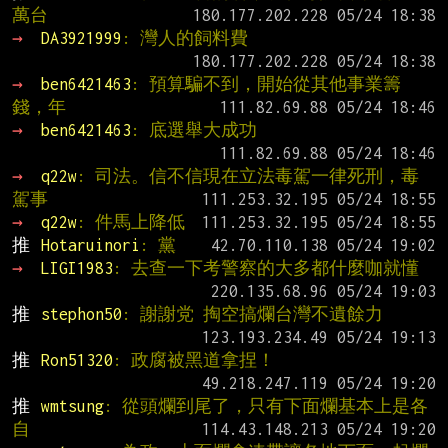
萬台
→ 
DA3921999
: 灣人的飼料費
→ 
ben6421463
: 預算騙不到，開始從其他事業籌
錢，年
→ 
ben6421463
: 底選舉大成功
→ 
q22w
: 司法。信不信現在立法毒駕一律死刑，毒
駕事
→ 
q22w
: 件馬上降低
推 
Hotaruinori
: 黨
→ 
LIGI1983
: 去查一下考警察的大多都什麼咖就懂
推 
stephon50
: 謝謝党 掏空搞爛台灣不遺餘力
推 
Ron51320
: 政腐被黑道拿捏！
推 
wmtsung
: 從頭爛到尾了，只有下面爛基本上是各
自