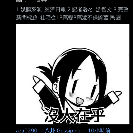
1.媒體來源: 經濟日報 2.記者署名: 游智文 3.完整
新聞標題: 社宅從13萬變3萬還不保證蓋 民團：
一個再也等不到的家 4.完整新聞內文: 民團今舉
行記者會譴責賴政府新版社宅計畫，民團表示，
賴政府將直接興辦社會住宅新增 目標，從選前
承諾的8年13萬戶，一舉砍到3萬戶，且連3萬戶
也不保證，不只是創惡例， 更是毀制度。對苦
於居住不安的民眾而言，一個再也等不到的家。
民團表示，延宕許久的社宅興辦計畫，答案揭
曉，行政院於115年7月修正新版「百萬戶租 屋
家庭支持計畫（114-121年）」，將直接興辦社
會住宅
aza0290
·
八卦 Gossiping
·
10小時前