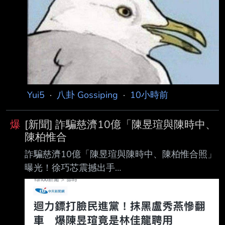
都記錄在文體部的審計報告裡，JTBC已經取得
這份報告。 報告指出，協會在比賽當天或前一
晚，多次
Yui5
·
八卦 Gossiping
·
10小時前
爆
[新聞] 詐騙慈濟10億「陳昱瑄與陳時中、
陳柏惟合
詐騙慈濟10億「陳昱瑄與陳時中、陳柏惟合照」
曝光！徐巧芯震撼出手
https://ctinews.com/news/items/8knJwlr4Wo 中
天新聞 2026/08/07 18:25 記者李奕緯 律師陳昱
瑄疫情期間誆稱有管道購買BNT疫苗詐騙慈濟
10.6億元遭起訴，時任中央防疫指 揮官、政委陳