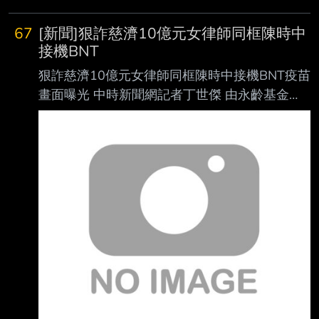
以分享一下 一個人還能吃什麼? 怎麼煮? 有卦嗎?
--
67
[新聞]狠詐慈濟10億元女律師同框陳時中
接機BNT
狠詐慈濟10億元女律師同框陳時中接機BNT疫苗
畫面曝光 中時新聞網記者丁世傑 由永齡基金
會、台積電和慈濟等民間單位購買輝瑞BNT疫
苗， 首批約93.2萬劑，在民國110年9月2日清
晨7時運抵桃園機場。
https://images.chinatimes.com/newsphoto/202
6-08-07/1024/20260807004033.jpg 中央疫
情指揮中心指揮官陳時中（中）、台積電慈善基
金會董事長張淑芬（左四）、慈濟基 金會執行
長顏博文（右四）到場接機，右一為律師陳昱
瑄。（資料照片，陳麒全攝）