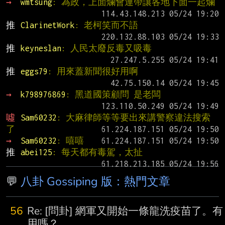
→ 
wmtsung
: 為政，上面爛會連帶讓各地下面一起爛
推 
ClarinetWork
: 老柯笑而不語
推 
keyneslan
: 人民太廢反毒又吸毒
推 
eggs79
: 用來蓋新聞很好用啊
→ 
k798976869
: 黑道國策顧問 是老闆
噓 
Sam60232
: 大麻律師等等要出來講警察違法搜索
了
→ 
Sam60232
: 嘻嘻
推 
abei125
: 每天都有毒駕，太扯
💬
八卦 Gossiping 版：熱門文章
56
Re: [問卦] 網軍又開始一條龍洗疫苗了。有
用嗎？