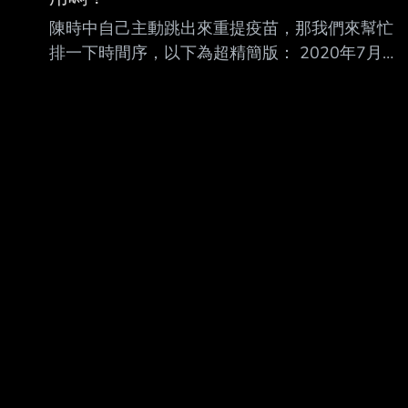
陳時中自己主動跳出來重提疫苗，那我們來幫忙
排一下時間序，以下為超精簡版： 2020年7月，
衛福部透過美國輝瑞要跟德國BNT購買疫苗，不
過上海復興已經取得大中華地 區的代理權，所以
BNT跟民進黨說，請去找上海復興談，但民進黨
因為抗 拒接洽，此時前行政院長林全的東洋公司
願意當橋樑，接手與上海復興的採購。 2020年
10月，指揮中心宣稱東洋未獲得授權（被東洋駁
斥）、且從未想買超過1000萬劑， 林全不爽的
說。 這時間到隔年2月，還有、信東、雅各臣等跳
進來攪和，簡言之就是 民進黨各方派系各顯神
通，都想吃到疫苗採購