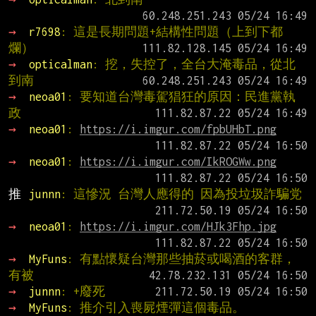
→ 
r7698
: 這是長期問題+結構性問題（上到下都
爛）
→ 
opticalman
: 挖，失控了，全台大淹毒品，從北
到南
→ 
neoa01
: 要知道台灣毒駕猖狂的原因：民進黨執
政
→ 
neoa01
: 
https://i.imgur.com/fpbUHbT.png
→ 
neoa01
: 
https://i.imgur.com/IkROGWw.png
推 
junnn
: 這慘況 台灣人應得的 因為投垃圾詐騙党
→ 
neoa01
: 
https://i.imgur.com/HJk3Fhp.jpg
→ 
MyFuns
: 有點懷疑台灣那些抽菸或喝酒的客群，
有被
→ 
junnn
: +廢死
→ 
MyFuns
: 推介引入喪屍煙彈這個毒品。