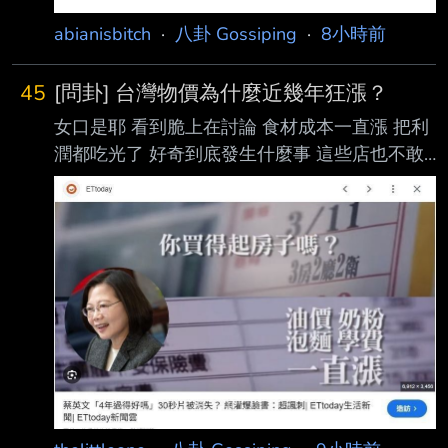
abianisbitch
·
八卦 Gossiping
·
8小時前
45
[問卦] 台灣物價為什麼近幾年狂漲？
女口是耶 看到脆上在討論 食材成本一直漲 把利
潤都吃光了 好奇到底發生什麼事 這些店也不敢
繼續漲價 不然普通上班族薪水也沒漲 到時候生
意狂掉 有沒有物價狂漲的八卦？ --
https://i.imgur.com/edDklnN.gif --