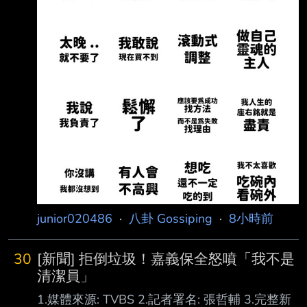
junior020486
·
八卦 Gossiping
·
8小時前
30
[新聞] 拒倒垃圾！嘉義保全怒噴「我不是
清潔員」
1.媒體來源: TVBS 2.記者署名: 張哲輔 3.完整新