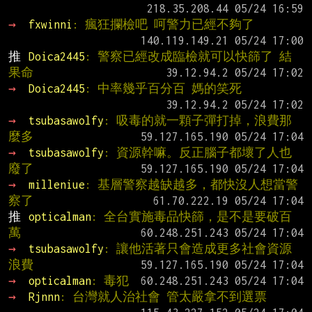
→ 
fxwinni
: 瘋狂攔檢吧 呵警力已經不夠了
推 
Doica2445
: 警察已經改成臨檢就可以快篩了 結
果命
→ 
Doica2445
: 中率幾乎百分百 媽的笑死
→ 
tsubasawolfy
: 吸毒的就一顆子彈打掉，浪費那
麼多
→ 
tsubasawolfy
: 資源幹嘛。反正腦子都壞了人也
廢了
→ 
milleniue
: 基層警察越缺越多，都快沒人想當警
察了
推 
opticalman
: 全台實施毒品快篩，是不是要破百
萬
→ 
tsubasawolfy
: 讓他活著只會造成更多社會資源
浪費
→ 
opticalman
: 毒犯
→ 
Rjnnn
: 台灣就人治社會 管太嚴拿不到選票