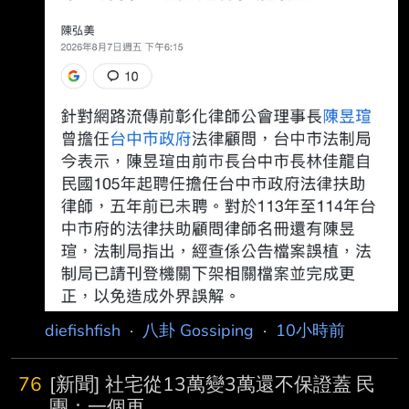
時中今（7）日發長文喊冤當年遭抹黑擋疫苗，
綠營紛紛讚聲。國民黨立委 徐巧芯則揭陳昱瑄與
綠營關係密切。 徐巧芯7日發文。（圖／翻攝徐
巧芯臉書） 徐巧芯臉書7日傍晚發文，今天民進
黨扯了一整天藍白，結果陳昱瑄20
diefishfish
·
八卦 Gossiping
·
10小時前
76
[新聞] 社宅從13萬變3萬還不保證蓋 民
團：一個再