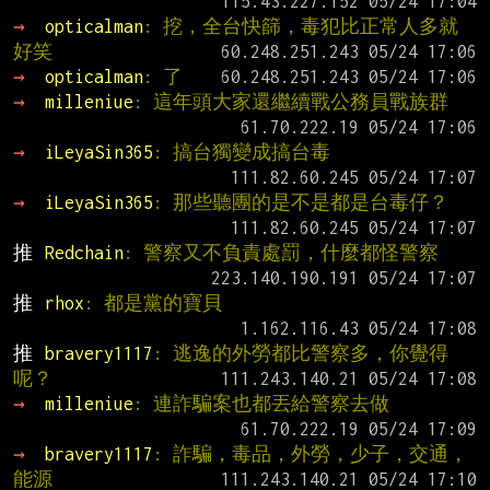
→ 
opticalman
: 挖，全台快篩，毒犯比正常人多就
好笑
→ 
opticalman
: 了
→ 
milleniue
: 這年頭大家還繼續戰公務員戰族群
→ 
iLeyaSin365
: 搞台獨變成搞台毒
→ 
iLeyaSin365
: 那些聽團的是不是都是台毒仔？
推 
Redchain
: 警察又不負責處罰，什麼都怪警察
推 
rhox
: 都是黨的寶貝
推 
bravery1117
: 逃逸的外勞都比警察多，你覺得
呢？
→ 
milleniue
: 連詐騙案也都丟給警察去做
→ 
bravery1117
: 詐騙，毒品，外勞，少子，交通，
能源