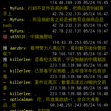
→ 
MyFuns
: 行銷不是件容易的事，把商品賣到顧客
手上
→ 
MyFuns
: ，而這個顧客之前是被教育這個商品是
bads
→ 
MyFuns
: .
噓 
s655131
: 中國施壓啦
推 
aarzbrv
: 臺灣警力八萬以下，看到數字後你覺得
呢？
推 
killerlee
: 是毒犯太厲害，宇宙無敵的中國都說
自
→ 
killerlee
: 己禁毒宇宙無敵，去年僅半年也有涉
毒
→ 
killerlee
: 案件近萬宗，數量高達近20噸的交易
量
→ 
killerlee
: 。
→ 
opticalman
: 挖，民進黨政績+1，全台大淹毒
品，從
→ 
opticalman
: 北到南