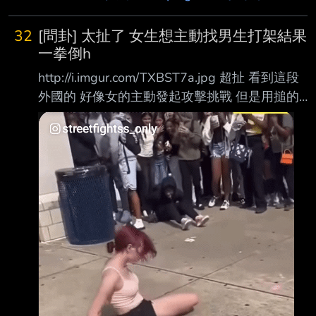
32
[問卦] 太扯了 女生想主動找男生打架結果
一拳倒h
http://i.imgur.com/TXBST7a.jpg 超扯 看到這段
外國的 好像女的主動發起攻擊挑戰 但是用搥的
結果男的不爽直接一拳結束 女的直接被打茫在
地上 太扯了吧 怎有女的敢直接跟男生打架 有人
說男的算克制了 分出勝負就沒要補 真的牙起來
女的會直接被打死 有沒有這麼誇張？
http://i.imgur.com/bWnLTqg.jpg 看到下面有人
說 女生唯一能贏的 就只有這樣幾類會怕傷到妳
的 現實中男女差距原來這麼大？ 有沒有八卦？
-- 真假 男生優勢這麼大喔.. 怎你的說法跟大家不
一