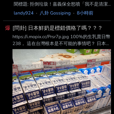
聞標題: 拒倒垃圾！嘉義保全怒噴「我不是清潔
員」 上班3天秒被開除 4.完整新聞內文: 一名陳
landy924
·
八卦 Gossiping
·
8小時前
姓男子在嘉義某社區擔任管理員，沒想到才正式
上班短短3天，就因為拒絕清理管 理室衛生、倒
爆
[問卦] 日本鮮奶是標錯價格了嗎？？？
垃圾，甚至對沒帶車道遙控器的住戶怒目相向，
https://i.mopix.cc/Prsr7p.jpg 100%的生乳賣日幣
當場遭管委會解僱。陳男不 服，認為自己遭到
238， 這在台灣根本是不可能的事情吧？ 日本鮮
無故解僱，向法院提起訴訟，要求確認僱傭關係
奶是標錯價格了嗎？？？ 有沒有八卦呢？ --
存在，並索討2年的薪 資。嘉義地方法院審理
後，認定陳男確實「不能勝任工作」，管委會終
止契約合法，判決 陳男敗訴，管委會僅需支付
其上班3天應得的薪