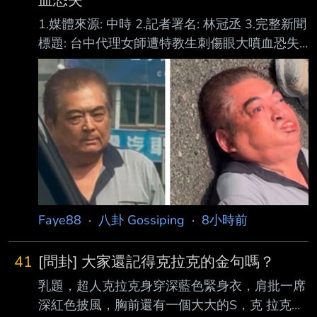
血恐失
1.媒體來源: 中時 2.記者署名: 林冠丞 3.完整新聞
標題: 台中代理女師遭特教生刺傷眼大噴血恐失
明 恐怖過程曝光校方回應 4.完整新聞內文: 台中
市某國中5日發生一起嚴重校園暴力，一名34歲
的代理老師，在上生物課時因見到特 教生隨意
走動，她隨即出聲制止，結果該名特教生氣得折
斷掃把攻擊，接著再度刺向女老 師右眼，由於
是尖銳物品攻擊眼球，女老師當場噴血相當嚴
重，甚至恐有失明之虞，對此 ，校方7日回應，
將全力提供必要協助，並將學生暫時停課。 據
了解，女老師為代理老師，2年前轉到該所國中
Faye88
·
八卦 Gossiping
·
8小時前
服務，負責教生物，只
41
[問卦] 大家還記得克拉克的金句嗎？
乳題，超人克拉克身穿深藍色緊身衣，肩批一席
深紅色披風，胸前還有一個大大的S，克 拉克也