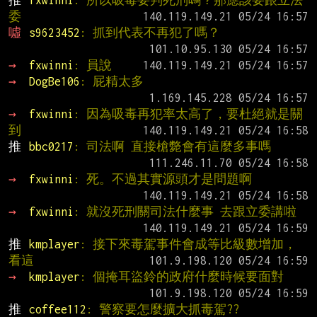
推 
fxwinni
: 所以吸毒要判死刑嗎？那應該要跟立法
委
噓 
s9623452
: 抓到代表不再犯了嗎？
→ 
fxwinni
: 員說
→ 
DogBe106
: 屁精太多
→ 
fxwinni
: 因為吸毒再犯率太高了，要杜絕就是關
到
推 
bbc0217
: 司法啊 直接槍斃會有這麼多事嗎
→ 
fxwinni
: 死。不過其實源頭才是問題啊
→ 
fxwinni
: 就沒死刑關司法什麼事 去跟立委講啦
推 
kmplayer
: 接下來毒駕事件會成等比級數增加，
看這
→ 
kmplayer
: 個掩耳盜鈴的政府什麼時候要面對
推 
coffee112
: 警察要怎麼擴大抓毒駕??