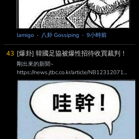
lamigo
·
八卦 Gossiping
·
9小時前
43
[爆卦] 韓國足協被爆性招待收買裁判！
剛出來的新聞~
https://news.jtbc.co.kr/article/NB12312071
Grok翻譯： 【獨家】足球協會取得「性招待」
文件…連世界盃、奧運裁判都有 主播： 現在要為
各位帶來的JTBC獨家報導，是14、15年前與大
韓足球協會有關的事件。這件事很 清楚顯示，
當時的足球協會到底有多腐敗。 大韓足球協會
在2011年和2012年國家代表隊比賽期間，曾經
對外國裁判進行性招待，相關 內容與付款明細