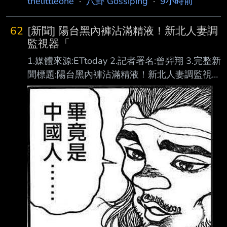
thelittleone
·
八卦 Gossiping
·
9小時前
62
[新聞] 陽台黑內褲沾滿精液！新北人妻調
監視器「
1.媒體來源:ETtoday 2.記者署名:曾羿翔 3.完整新
聞標題:陽台黑內褲沾滿精液！新北人妻調監視器
「發現兇手」崩潰：竟是他 4.完整新聞內文: 記
者曾羿翔／綜合報導 新北市土城區一名人妻今
年3月間發現，原本晾曬在住家陽台的黑色內褲
疑遭人取走，之 後更沾有大量精液，察覺情況
有異後隨即調閱住家監視器查看，沒想到竟發現
涉事者竟是 同住之「丈夫的爺爺」。女子事後
氣憤報警並提出告訴，全案經新北地檢署偵辦
後，日前 偵查終結。 趁家中無人取走衣物 事
後再掛回原處 綜合媒體報導，檢警調查，涉案
男子與孫媳一同居住在