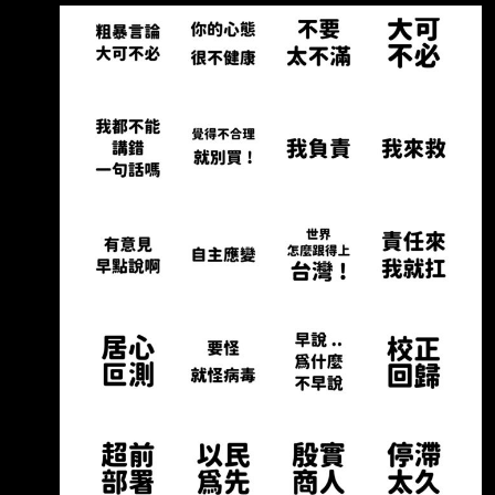
有一些金句朗朗上口，大家還記得克拉克講過什
麼金句嗎？ --