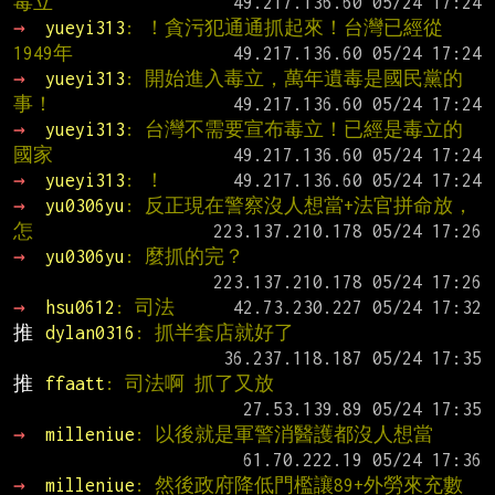
毒立
→ 
yueyi313
: ！貪污犯通通抓起來！台灣已經從
1949年
→ 
yueyi313
: 開始進入毒立，萬年遺毒是國民黨的
事！
→ 
yueyi313
: 台灣不需要宣布毒立！已經是毒立的
國家
→ 
yueyi313
: ！
→ 
yu0306yu
: 反正現在警察沒人想當+法官拼命放，
怎
→ 
yu0306yu
: 麼抓的完？
→ 
hsu0612
: 司法
推 
dylan0316
: 抓半套店就好了
推 
ffaatt
: 司法啊 抓了又放
→ 
milleniue
: 以後就是軍警消醫護都沒人想當
→ 
milleniue
: 然後政府降低門檻讓89+外勞來充數