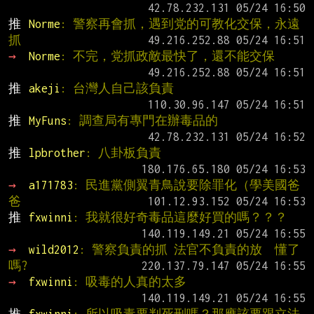
推 
Norme
: 警察再會抓，遇到党的可教化交保，永遠
抓
→ 
Norme
: 不完，党抓政敵最快了，還不能交保
推 
akeji
: 台灣人自己該負責
推 
MyFuns
: 調查局有專門在辦毒品的
推 
lpbrother
: 八卦板負責
→ 
a171783
: 民進黨側翼青鳥說要除罪化（學美國爸
爸
推 
fxwinni
: 我就很好奇毒品這麼好買的嗎？？？
→ 
wild2012
: 警察負責的抓 法官不負責的放  懂了
嗎?
→ 
fxwinni
: 吸毒的人真的太多