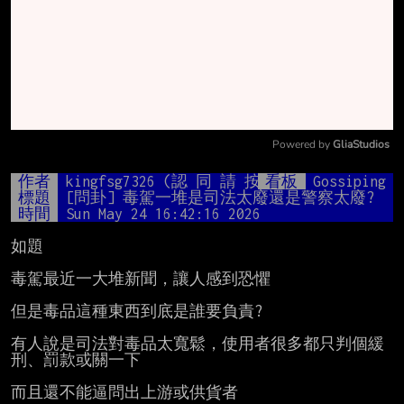
Powered by 
GliaStudios
Mute
作者
kingfsg7326 (認 同 請 按 2 )
看板
Gossiping
標題
[問卦] 毒駕一堆是司法太廢還是警察太廢?
時間
Sun May 24 16:42:16 2026
如題

毒駕最近一大堆新聞，讓人感到恐懼

但是毒品這種東西到底是誰要負責?

有人說是司法對毒品太寬鬆，使用者很多都只判個緩
刑、罰款或關一下

而且還不能逼問出上游或供貨者
