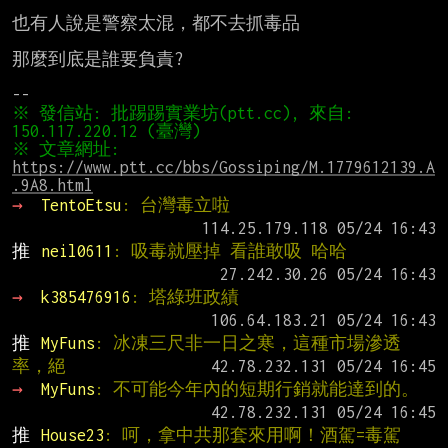
也有人說是警察太混，都不去抓毒品

那麼到底是誰要負責?

※ 發信站: 批踢踢實業坊(ptt.cc), 來自: 
※ 文章網址: 
https://www.ptt.cc/bbs/Gossiping/M.1779612139.A
.9A8.html
→ 
TentoEtsu
: 台灣毒立啦
推 
neil0611
: 吸毒就壓掉 看誰敢吸 哈哈
→ 
k385476916
: 塔綠班政績
推 
MyFuns
: 冰凍三尺非一日之寒，這種市場滲透
率，絕
→ 
MyFuns
: 不可能今年內的短期行銷就能達到的。
推 
House23
: 呵，拿中共那套來用啊！酒駕=毒駕