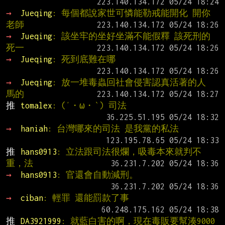
→ 
Jueqing
: 每個都說家世可憐能勒戒能開化 開你
老師
→ 
Jueqing
: 該坐牢的坐好坐滿不能假釋 該死刑的
死一
→ 
Jueqing
: 死到底難在哪
→ 
Jueqing
: 放一堆毒蟲回社會侵害認真活著的人 
馬的
推 
tomalex
: (′・ω・‵) 司法
→ 
haniah
: 台灣哪來的司法 是我黨的私法
推 
hans0913
: 立法跟司法很爛，吸毒本來就判不
重，法
→ 
hans0913
: 官還會自動減刑。
→ 
ciban
: 輕罪 還能罰款了事
推 
DA3921999
: 就藍白害的啊，現在毒販要幫湊9000