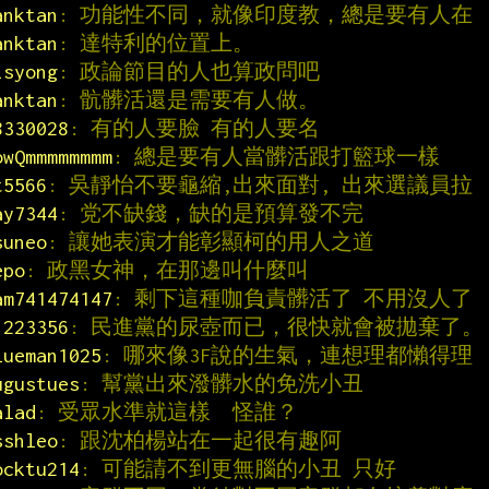
anktan
: 功能性不同，就像印度教，總是要有人在
anktan
: 達特利的位置上。
isyong
: 政論節目的人也算政問吧
anktan
: 骯髒活還是需要有人做。
8330028
: 有的人要臉 有的人要名
owQmmmmmmmm
: 總是要有人當髒活跟打籃球一樣
t5566
: 吳靜怡不要龜縮,出來面對, 出來選議員拉
ay7344
: 党不缺錢，缺的是預算發不完
suneo
: 讓她表演才能彰顯柯的用人之道
epo
: 政黑女神，在那邊叫什麼叫
am741474147
: 剩下這種咖負責髒活了 不用沒人了
1223356
: 民進黨的尿壺而已，很快就會被拋棄了。
lueman1025
: 哪來像3F說的生氣，連想理都懶得理
ugustues
: 幫黨出來潑髒水的免洗小丑
alad
: 受眾水準就這樣  怪誰？
sshleo
: 跟沈柏楊站在一起很有趣阿
ocktu214
: 可能請不到更無腦的小丑 只好