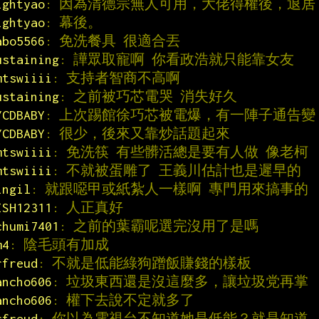
ightyao
: 因為清德宗無人可用，大佬得權後，退居
ightyao
: 幕後。
abo5566
: 免洗餐具 很適合丟
ustaining
: 譁眾取寵啊 你看政浩就只能靠女友
mtswiiii
: 支持者智商不高啊
ustaining
: 之前被巧芯電哭 消失好久
YCDBABY
: 上次踢館徐巧芯被電爆，有一陣子通告變
YCDBABY
: 很少，後來又靠炒話題起來
mtswiiii
: 免洗筷 有些髒活總是要有人做 像老柯
mtswiiii
: 不就被蛋雕了 王義川估計也是遲早的
ingil
: 就跟噁甲或紙紮人一樣啊 專門用來搞事的
ISH12311
: 人正真好
chumi7401
: 之前的葉霸呢選完沒用了是嗎
m4
: 陰毛頭有加成
rfreud
: 不就是低能綠狗蹭飯賺錢的樣板
ancho606
: 垃圾東西還是沒這麼多，讓垃圾党再掌
ancho606
: 權下去說不定就多了
rfreud
: 你以為電視台不知道她是低能？就是知道