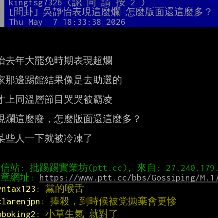
者
kingfsg7326 (認 同 請 按 2 )
題
[問卦] 吳靜怡表現這麼爛 怎麼版面還這麼多？
間
Thu May  7 18:33:38 2026
怡去年大罷免時期表現超爛

家那邊踢館結果像是去助選的

才上同溫層節目哭哭被霸凌

現爛這麼廢，怎麼版面還這麼多？

某些人一下就被冷凍了

章網址: 
https://www.ptt.cc/bbs/Gossiping/M.1
yntax123
: 黨的喉舌
clarenjpn
: 捧殺，到時候被党拋棄會更慘
oboking2
: 小草生氣 就對了