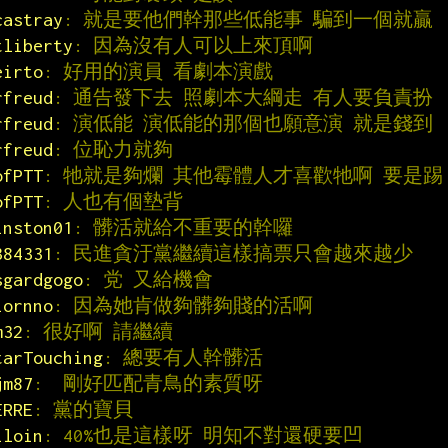
castray
: 就是要他們幹那些低能事 騙到一個就贏
tliberty
: 因為沒有人可以上來頂啊
eirto
: 好用的演員 看劇本演戲
rfreud
: 通告發下去 照劇本大綱走 有人要負責扮
rfreud
: 演低能 演低能的那個也願意演 就是錢到
rfreud
: 位恥力就夠
ofPTT
: 牠就是夠爛 其他霉體人才喜歡牠啊 要是踢
ofPTT
: 人也有個墊背
inston01
: 髒活就給不重要的幹囉
384331
: 民進貪汙黨繼續這樣搞票只會越來越少
sgardgogo
: 党 又給機會
iornno
: 因為她肯做夠髒夠賤的活啊
m32
: 很好啊 請繼續
tarTouching
: 總要有人幹髒活
jm87
:  剛好匹配青鳥的素質呀
ERRE
: 黨的寶貝
iloin
: 40%也是這樣呀 明知不對還硬要凹