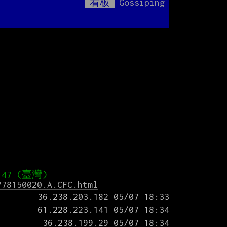
看板
Gossiping
Mute
778150020.A.CFC.html