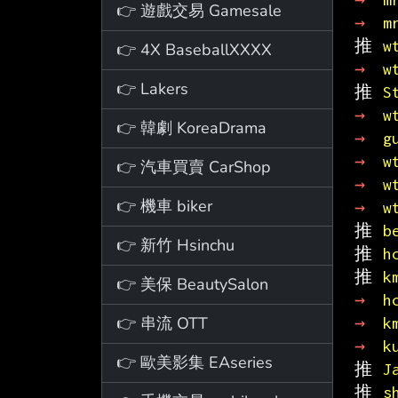
👉 遊戲交易 Gamesale
→ 
m
推 
w
👉 4X BaseballXXXX
→ 
w
👉 Lakers
推 
S
→ 
w
👉 韓劇 KoreaDrama
→ 
g
→ 
w
👉 汽車買賣 CarShop
→ 
w
👉 機車 biker
→ 
w
推 
b
👉 新竹 Hsinchu
推 
h
推 
k
👉 美保 BeautySalon
→ 
h
👉 串流 OTT
→ 
k
→ 
k
👉 歐美影集 EAseries
推 
J
推 
s