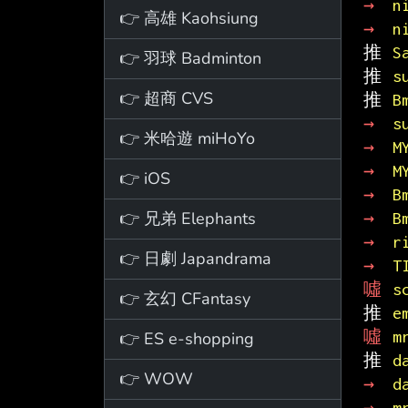
→ 
n
👉 高雄 Kaohsiung
→ 
n
推 
S
👉 羽球 Badminton
推 
s
👉 超商 CVS
推 
B
→ 
s
👉 米哈遊 miHoYo
→ 
M
→ 
M
👉 iOS
→ 
B
👉 兄弟 Elephants
→ 
B
→ 
r
👉 日劇 Japandrama
→ 
T
噓 
s
👉 玄幻 CFantasy
推 
e
噓 
m
👉 ES e-shopping
推 
d
👉 WOW
→ 
d
→ 
m