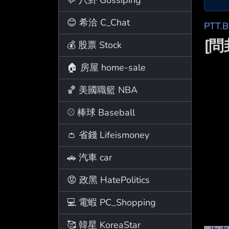
😊 希洽 C_Chat
PTT.
[
💰 股票 Stock
🏠 房屋 home-sale
🏀 美國職籃 NBA
⚾ 棒球 Baseball
👛 省錢 Lifeismoney
🚗 汽車 car
😡 政黑 HatePolitics
💻 電蝦 PC_Shopping
🥰 韓星 KoreaStar