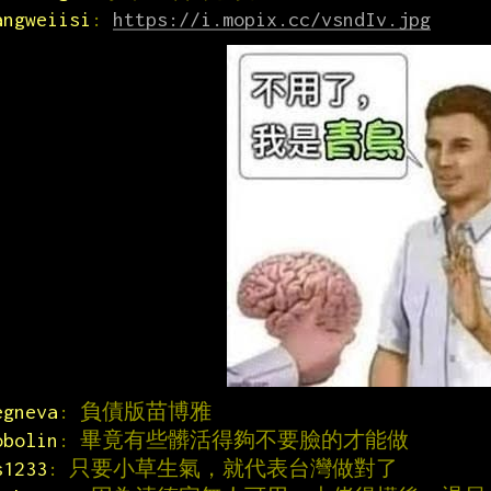
angweiisi
: 
https://i.mopix.cc/vsndIv.jpg
egneva
: 負債版苗博雅
obolin
: 畢竟有些髒活得夠不要臉的才能做
s1233
: 只要小草生氣，就代表台灣做對了