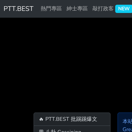
PTT.BEST
熱門專區
紳士專區
敲打政客
NEW
🔥 PTT.BEST 批踢踢爆文
本
Gre
💬 八卦 Gossiping