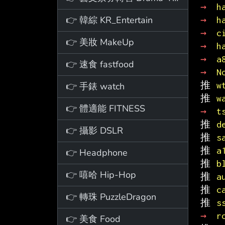
→ 
h
👉 韓綜 KR_Entertain
→ 
h
→ 
c
👉 美妝 MakeUp
→ 
h
→ 
a
👉 速食 fastfood
→ 
N
推 
w
👉 手錶 watch
推 
w
👉 體適能 FITNESS
→ 
t
推 
d
👉 攝影 DSLR
推 
s
推 
a
👉 Headphone
推 
b
👉 嘻哈 Hip-Hop
推 
a
推 
c
👉 轉珠 PuzzleDragon
推 
s
→ 
r
👉 美食 Food