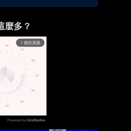
還這麼多？
前往頁面
arrow_forward_ios
Powered by 
GliaStudios