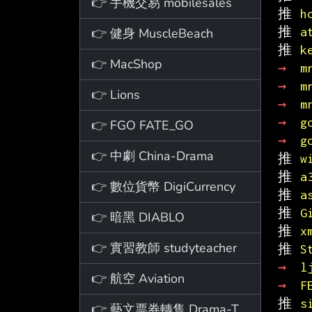
👉 手機交易 mobilesales
推 
h
推 
a
👉 健身 MuscleBeach
推 
k
👉 MacShop
→ 
m
→ 
m
👉 Lions
→ 
m
→ 
g
👉 FGO FATE_GO
→ 
g
👉 中劇 China-Drama
推 
w
推 
a
👉 數位貨幣 DigiCurrency
推 
a
推 
G
👉 暗黑 DIABLO
推 
x
👉 實習教師 studyteacher
推 
S
→ 
l
👉 航空 Aviation
→ 
F
推 
s
👉 藝文票券轉售 Drama-Ticket