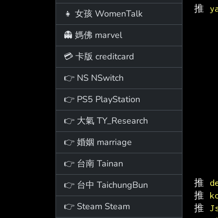
推 
y
👧 女孩 WomenTalk
👻 媽佛 marvel
💳 卡版 creditcard
👉 NS NSwitch
👉 PS5 PlayStation
👉 大氣 TY_Research
👉 婚姻 marriage
👉 台南 Tainan
推 
d
👉 台中 TaichungBun
推 
k
👉 Steam Steam
推 
J