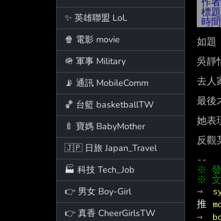
作
標
✨ 英雄聯盟 LoL
時
🍿 電影 movie
如題

🪖 軍事 Military
吳靜
去人
📡 通訊 MobileComm
最後
🏀 台籃 basketballTW
她表
🍼 寶媽 BabyMother
反觀
🇯🇵 日旅 Japan_Travel
🏭 科技 Tech_Job
※ 文
👉 男女 Boy-Girl
→ 
s
推 
m
👉 真香 CheerGirlsTW
→ 
b