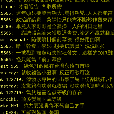
rfreud
: 才發通告 各取所需
t5566
: 這年頭只要聲音夠大,罵得夠兇,人人都能當
t5566
: 政治評論家. 吳靜怡只能靠不斷炒作舊東家
t3480
: 畢竟人家哥哥是全黨捧一人的明日之星
t5566
: 、靠誇張言論來獲取通告費,論述不贏就翻
uanluvsquat
: 隨便噴掛個前幕僚 很好用的啊
t5566
: 嗆『幹爆』學姊,想要選議員? 洗洗睡拉
t5566
: 一被戳到痛處就失控狂發文，這樣的EQ也難
t5566
: 怪只能當『前』幕僚
east1969
: 綠色打政敵在台灣永遠有市場
castray
: 就收錢當小丑啊 反正可歌可泣
mkr122719
: 潑髒水專用的,出事了馬上切割就好,相
castray
: 沒黨籍有功勞就收編 沒功勞也隨時可以
mkr122719
: 當於是基進黨等級的存在
uinochi
: 頂多變周玉寇等級
ackaLMeI
: 綠共要潑糞從不髒自己的手
hin0924
: 可能對裊頭 是讚