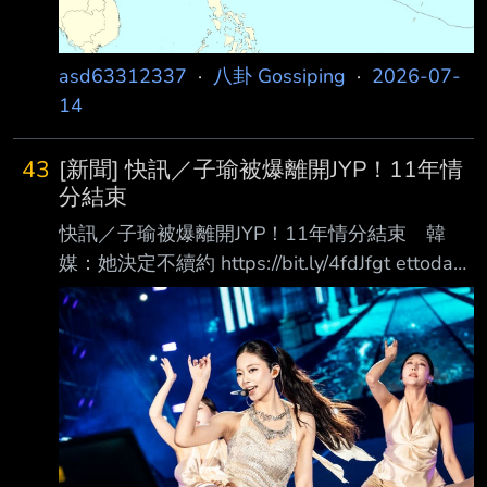
asd63312337
·
八卦 Gossiping
·
2026-07-
14
43
[新聞] 快訊／子瑜被爆離開JYP！11年情
分結束
快訊／子瑜被爆離開JYP！11年情分結束 韓
媒：她決定不續約 https://bit.ly/4fdJfgt ettoday
記者吳睿慈／綜合報導 台灣女孩子瑜在韓打拼
10年多，她以女團TWICE身份出道，並隸屬於
JYP娛樂，過去一直有傳 言指出她將離開公司，
怎料，韓媒14日爆出她確定與JYP不續約，但是
團體TWICE活動會繼續 進行。
https://i.imgur.com/mU8biov.jpeg 根據
《News1》報導，子瑜近期已經確定不與公司