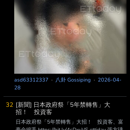
導致行車體
期遭到同班3名同學針對， 不僅在校園內遭美工
刀亮刀威嚇「欲呼你死」，更曾被籃球重擊頭部
導致腦震盪。受害男童 母親悲憤表示，施暴學生
態度跋扈，甚至搬出家長背景嗆聲「我爸在中
鋼，驚啥」，更質疑 校方處置態度消極。校方表
示，將啟動調查程序釐清事件始末。 受害男童母
親王小姐接受《ETtoday新聞雲》電訪時表示，
霸凌
asd63312337
·
八卦 Gossiping
·
2026-04-
28
32
[新聞] 日本政府祭「5年禁轉售」大
招！ 投資客
日本政府祭「5年禁轉售」大招！ 投資客、富
豪全縮手 https://bit.ly/4sDxyVS ettiday 張方瑀