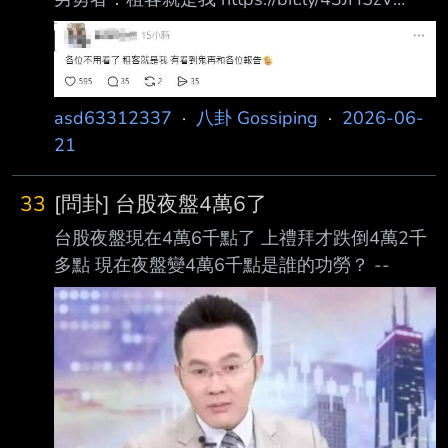
ettoday 記者施怡妏／綜合報導 台中梧棲上月底
發生雙屍命案，一對21歲年輕夫妻被發現陳屍房
內，4個月大女嬰則幸運獲 救。事件發生後，套
房近日被發現已在網路掛牌出租，2房1廳1衛、
asd63312337
·
八卦 Gossiping
·
2026-06-
月租9000元。如今，一 名男勇者現身表示，
21
「各位不用看了，租客就是我」，留言區許多網
友驚呼「炎夏真的不用 開冷氣嗎？」 從租屋資
33
[問卦] 台股夜盤4萬6了
訊可見，事故屋為電梯大樓，月租9000元，格
台股夜盤現在4萬6千點了 上禮拜才跌倒4萬2千
局為2房1廳1衛，室內約15坪，且是 新
多點 現在夜盤變4萬6千點是誰的功勞？ --