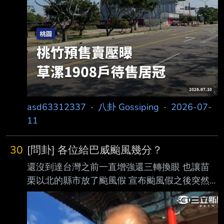
asd63312337
·
八卦 Gossiping
·
2026-07-
11
30
[問卦] 各位給巴威颱風幾分？
還沒到達台灣之前一直增強還三轉換眼 也讓苗
栗以北的縣市放了颱風假 宣布颱風假之後突然
就變弱了 路徑也越來越北 各位給巴威颱風幾
分？ --