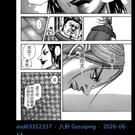
asd63312337
·
八卦 Gossiping
·
2026-06-
14