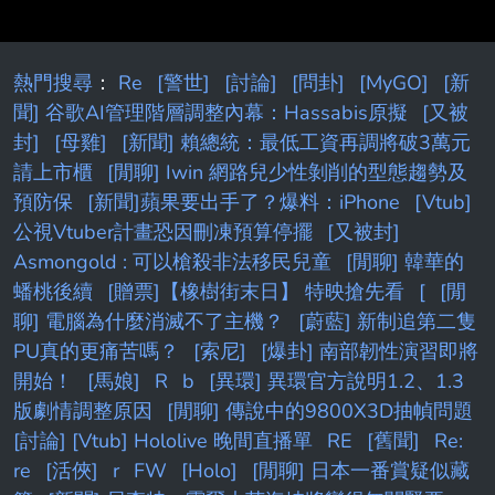
熱門搜尋
：
Re
[警世]
[討論]
[問卦]
[MyGO]
[新
聞] 谷歌AI管理階層調整內幕：Hassabis原擬
[又被
封]
[母雞]
[新聞] 賴總統：最低工資再調將破3萬元
請上市櫃
[閒聊] Iwin 網路兒少性剝削的型態趨勢及
預防保
[新聞]蘋果要出手了？爆料：iPhone
[Vtub]
公視Vtuber計畫恐因刪凍預算停擺
[又被封]
Asmongold : 可以槍殺非法移民兒童
[閒聊] 韓華的
蟠桃後續
[贈票]【橡樹街末日】 特映搶先看
[
[閒
聊] 電腦為什麼消滅不了主機？
[蔚藍] 新制追第二隻
PU真的更痛苦嗎？
[索尼]
[爆卦] 南部韌性演習即將
開始！
[馬娘]
R
b
[異環] 異環官方說明1.2、1.3
版劇情調整原因
[閒聊] 傳說中的9800X3D抽幀問題
[討論] [Vtub] Hololive 晚間直播單
RE
[舊聞]
Re:
re
[活俠]
r
FW
[Holo]
[閒聊] 日本一番賞疑似藏