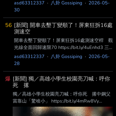
asd63312337
·
八卦 Gossiping
·
2026-05-
30
56
[新聞] 開車去墾丁變順了！屏東狂拆16處
測速空
開車去墾丁變順了！屏東狂拆16處測速空桿 觀
光線全面回歸速限70 https://bit.ly/4uEnhd3 三
立 社會中心／洪正達報導 過去常被用路人詬病
asd63312337
·
八卦 Gossiping
·
2026-05-
「速限紊亂、陷阱重重」的屏東測速照相桿，近
28
期終於有重大改變！警 方近期針對安全防治有
效及驟然減速路段進行盤點，宣布全縣共拆除16
爆
[新聞] 獨／高雄小學生校園亮刀喊：呼你
處固定式測速「空桿 」，其中最受矚目的南州
死 撂
交流道至墾丁路段，更是一口氣大減8支測速
獨／高雄小學生校園亮刀喊：呼你死 撂中鋼父
桿，目前僅剩4支固定 桿與2處區間測速。 隨著
當靠山「驚啥小」 https://bit.ly/4mRw8Vy
路段整頓，該觀光動線全面回歸省道標準速限70
ettoday 記者許宥孺／高雄報導 高雄市鳳山區一
公里。許多往返遊客直言，過去速限變 動頻繁
所國小驚傳校園霸凌！一名家長控訴，兒子這學