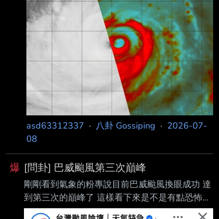
持在第三次巔峰狀態 ，並持續朝台灣方向靠
近，氣象署預估最快周四（9日）發布海上颱風
警報，10、11日（周 五、六）最靠近台灣。氣
象粉專「台灣颱風論壇｜天氣特急」表示，根據
8日傍晚最新的衛 星影像顯示，巴威又出現新的
眼牆置換循環跡象，未來恐迎第四次巔峰，不過
是否會完成眼 牆置換，仍待觀察。 https:
asd63312337
·
八卦 Gossiping
·
2026-07-
08
爆
[問卦] 巴威颱風第三次巔峰
剛剛看到氣象的粉專說目前巴威颱風換眼成功 達
到第三次的巔峰了 這樣看下來是不是有點恐怖？
https://i.imgur.com/kmfN3dG.jpeg