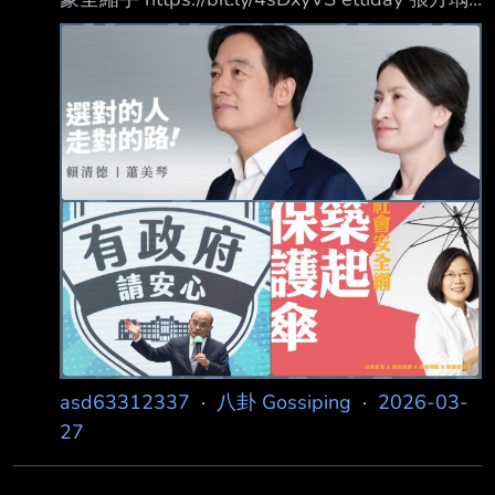
持續飆漲的日本東京都心房價，近期似乎終於踢
到了鐵板。根據《彭博社》報導，東京都心 中
古公寓的價格漲勢已出現觸頂跡象，主因除了政
府與地方自治體聯手祭出控管方針、防堵 炒房
外，通貨膨脹與房貸利率上升的壓力，也讓原本
支撐市場的國內外投資客及自住客紛紛 收手觀
望。 灣岸地區房價「止漲」 庫存積壓銷售難
度增 專門仲介豐洲等灣岸精華區房產的FJ
Realty社長藤田祥吾指出，灣岸地區的中古屋價
格過
asd63312337
·
八卦 Gossiping
·
2026-03-
27