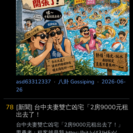
文科道歉了，改口宣布全縣停班停課。 楊文科
臉書全文如下： 今天上午，新竹縣在短時間內
降下龐大雨量，雨勢又急又猛，造成竹北、湖
口、新豐、新埔 等部分地區出現道路積淹水、
交通受阻，影響到許多鄉
asd63312337
·
八卦 Gossiping
·
2026-06-
26
78
[新聞] 台中夫妻雙亡凶宅「2房9000元租
出去了！
台中夫妻雙亡凶宅「2房9000元租出去了！」
男勇者：租客就是我 https://bit.ly/43JH5zV