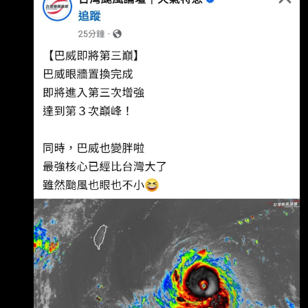
https://i.imgur.com/A6mg8kg.jpeg --