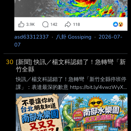
asd63312337
·
八卦 Gossiping
·
2026-07-
07
30
[新聞] 快訊／楊文科認錯了！急轉彎「新
竹全縣
快訊／楊文科認錯了！急轉彎「新竹全縣停班停
課」：表達最深的歉意 https://bit.ly/4vwzWyX
記者戴若涵／新竹報導 受米克拉颱風外圍環流
及西南風影響，全台25日起出現劇烈降雨，各地
陸續傳出災情。新竹 縣政府考量各鄉鎮地形差
異，授權各機關、學校首長視實際情形，自行決
定停止上班及上課 ，此舉遭民眾罵爆，稍早楊