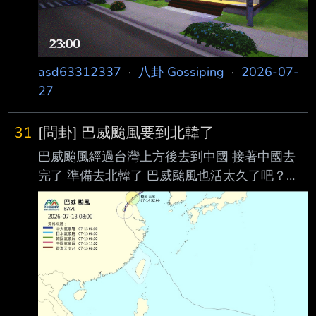
asd63312337
·
八卦 Gossiping
·
2026-07-
27
31
[問卦] 巴威颱風要到北韓了
巴威颱風經過台灣上方後去到中國 接著中國去
完了 準備去北韓了 巴威颱風也活太久了吧？
https://i.imgur.com/CmXsRAQ.jpeg
https://i.imgur.com/QoHzwGz.jpeg --