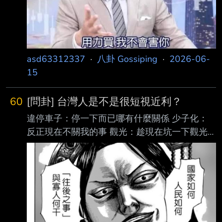
asd63312337
·
八卦 Gossiping
·
2026-06-
15
60
[問卦] 台灣人是不是很短視近利？
違停車子：停一下而已哪有什麼關係 少子化：
反正現在不關我的事 觀光：趁現在坑一下觀光
客 只賺一次性 房價：反正現在有人接盤 也不管
未來的事 台灣人是不是很短視近利？ --