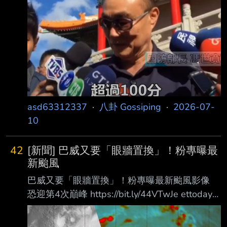
asd63312337
·
八卦 Gossiping
·
2026-07-
10
42
[新聞] 巴威又要「眼牆置換」！粉專曝最
新颱風
巴威又要「眼牆置換」！粉專曝最新颱風影像
恐迎第4次巔峰 https://bit.ly/44VTwJe ettoday
記者趙蔡州／綜合報導 強颱「巴威」經過第2次
眼牆置換後，暴風半徑略微擴大至380公里，維