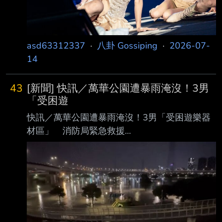
JYP續約，不過，團體TWICE活動會繼續進 行。
據報導，
asd63312337
·
八卦 Gossiping
·
2026-07-
14
43
[新聞] 快訊／萬華公園遭暴雨淹沒！3男
「受困遊
快訊／萬華公園遭暴雨淹沒！3男「受困遊樂器
材區」 消防局緊急救援
https://bit.ly/44WnyN0 記者黃彥傑、柯振中／
台北報導 台北市萬華區華江雁鴨自然公園，11
日晚間發生民眾受困案件。因強降雨導致一旁淡
水河水 位暴漲，淹沒園區路面，3名男子受困於
遊樂器材區。消防局獲報後緊急出動救援，所幸
救 援即時，3人均無生命危險。 河水倒灌淹沒園