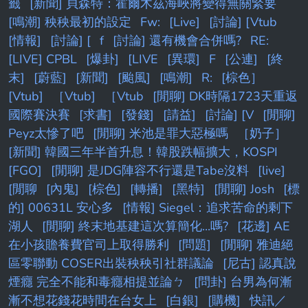
籤
[新聞] 貝森特：霍爾木茲海峽將變得無關緊要
[鳴潮] 秧秧最初的設定
Fw:
[Live]
[討論] [Vtub
[情報]
[討論] [
f
[討論] 還有機會合併嗎?
RE:
[LIVE] CPBL
[爆卦]
[LIVE
[異環]
F
[公連]
[終
末]
[蔚藍]
[新聞]
[颱風]
[鳴潮]
R:
[棕色］
[Vtub]
［Vtub]
［Vtub
[閒聊] DK時隔1723天重返
國際賽決賽
[求書]
[發錢]
[請益]
[討論] [V
[閒聊]
Peyz太慘了吧
[閒聊] 米池是罪大惡極嗎
［奶子］
[新聞] 韓國三年半首升息！韓股跌幅擴大，KOSPI
[FGO]
[閒聊] 是JDG陣容不行還是Tabe沒料
[live]
[閒聊
[內鬼]
[棕色]
[轉播]
[黑特]
[閒聊] Josh
[標
的] 00631L 安心多
[情報] Siegel：追求苦命的剩下
湖人
[閒聊] 終末地基建這次算簡化...嗎?
[花邊] AE
在小孩贍養費官司上取得勝利
[問題]
[閒聊] 雅迪絕
區零聯動 COSER出裝秧秧引社群議論
[尼古] 認真說
煙癮 完全不能和毒癮相提並論ㄅ
[問卦] 台男為何漸
漸不想花錢花時間在台女上
[白銀]
[購機]
快訊／