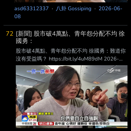
asd63312337
·
八卦 Gossiping
·
2026-06-
08
72
[新聞] 股市破4萬點、青年怨分配不均 徐
國勇：
股市破4萬點、青年怨分配不均 徐國勇：難道你
沒有受益嗎？ https://bit.ly/4uM89dM 2026-
05-30 16:38 聯合報／ 記者 陳敬丰／台中即時
報導 民進黨舉辦四十周年紀念青年座談，副總
統蕭美琴與黨秘書長徐國勇、台中市長參選人何
欣 純在台中與青年對談。徐國勇表示，台灣現
在股市飆破4萬點，是全世界第五大股市，有年
輕人埋怨「都別人在賺」，但股稅早已成為政府
稅收，用社會福利的方式造福每個人，「你 難
道沒有受益嗎」？ 徐國勇表示，民進黨創黨40
年，對年輕人來說可能是很遠的事情，但對他來