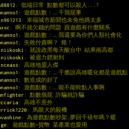
s88812
: 低端日常 點數都可以殺人...?
onanno1
: 遊戲點數：….干我屁事
in961213
: 幸福城市新聞也未免他媽太多
axsc
: 啊不就欠錢的問題 跟遊戲有什麼關系
onanno1
: 遊戲點數：….我還要為你們人類社會化
onanno1
: 失敗付責啊？ 糙！
iniikoski
: 就說政黑每天酸台中 結果南高都
iniikoski
: 被迴力鏢射到
inceass
: 高雄地靈人傑
onanno1
: 遊戲點數：….干脆說高雄暖化都是遊戲點
onanno1
: 數造成的好了
onanno1
: 遊戲點數：….能不能幹點人事啊
unfighter
: 點數個屁 詐騙就詐騙
eccaria
: 高雄不意外
errick1220
: 馬眼大的殺機
ovashine
: 為遊戲點數吵架…夢回千禧年嗎？暖
ige
: 遊戲點數=貨幣 某產業也愛用