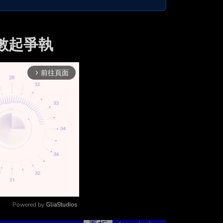
點數起爭執
前往頁面
arrow_forward_ios
Powered by 
GliaStudios