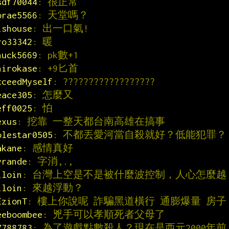
sdf70044
: 很正常
orae5566
: 天堂嗎？
ishouse
: 出一口氣!
ro33342
: 暖
huck5669
: pk數+1
hirokase
: +9匕首
xceedMyself
: ??????????????????
eace305
: 怎麼又
eff0025
: 怕
exus
: 挖靠 一整天都台南高雄在搞事
olestar0505
: 不都丟愛河當自殺就好？低能犯罪？
akane
: 感情真好
yrande
: 字消,.,
iloin
: 台灣上空是不是被什麼波控制，人心怎麼越
iloin
: 來越浮動？
EzionT
: 樓上你說呢 詐騙黑道橫行 通膨爆量 房子
eeboombee
: 兇手可以孝順死者父母了
7788783
: 為了遊戲點數殺人？現在是西元2000年前