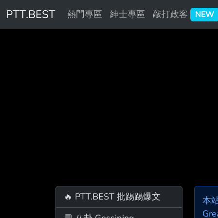
PTT.BEST
熱門專區
紳士專區
敲打政客
NEW
🔥 PTT.BEST 批踢踢爆文
本
Gre
💬 八卦 Gossiping