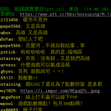
章網址: 
https://www.ptt.cc/bbs/Gossiping/M.1
hl123456
: 暖市不意外
opepe5566
: 又是高雄
eabox
: 高雄 又是高雄
aDoYao
: 變紅人了吧
opepe5566
: 丟愛河，不就自殺結案，笨
ipstick
: 哈哈哈哈哈  真的是_端地區
ustaining
: 市長：沒有錯，又是我們高雄
earness
: 什麼遊戲可以氣成這樣
ighyes
: 笑死 遊戲凶宅 = =！
655131
: 殺敵數+1
ustaining
: 都6202了還在為了點數吵架 是多窮
ony1029
: 
https://i.imgur.com/REgqQTc.jpeg
rangePest
: 線上打不贏可以線下PVP
owpool
: 遊戲點數幾點? 包月300點嗎?
lex00089
: 猴子日常