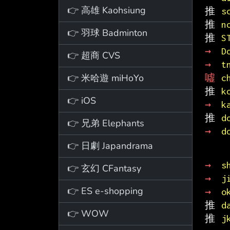
👉 高雄 Kaohsiung
推 
s
推 
n
👉 羽球 Badminton
推 
S
→ 
D
👉 超商 CVS
→ 
t
👉 米哈遊 miHoYo
噓 
c
推 
k
👉 iOS
→ 
k
推 
d
👉 兄弟 Elephants
→ 
d
👉 日劇 Japandrama
→ 
s
👉 玄幻 CFantasy
→ 
j
👉 ES e-shopping
→ 
o
推 
d
👉 WOW
推 
j