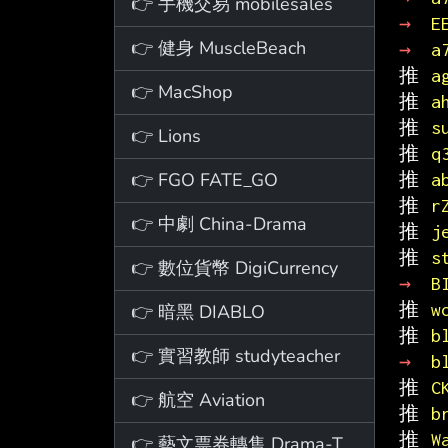
👉 手機交易 mobilesales
→ 
E
👉 健身 MuscleBeach
→ 
a
推 
a
👉 MacShop
推 
a
推 
s
👉 Lions
推 
q
👉 FGO FATE_GO
推 
a
推 
r
👉 中劇 China-Drama
推 
j
推 
s
👉 數位貨幣 DigiCurrency
→ 
B
推 
w
👉 暗黑 DIABLO
推 
b
👉 實習教師 studyteacher
→ 
b
推 
C
👉 航空 Aviation
推 
b
推 
W
👉 藝文票券轉售 Drama-Ticket