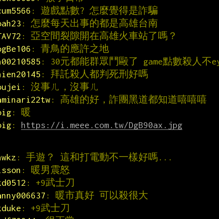
cum5566
: 遊戲點數? 怎麼覺得是詐騙
oah23
: 怎麼每天出事的都是高雄台南
TAV72
: 亞空間裂隙開在高雄火車站了嗎？
ogBe106
: 青鳥的應許之地
n00210585
: 30元都能群眾鬥毆了 game點數殺人不e
hien20145
: 拜託殺人都判死刑好嗎
oujei
: 沒事ㄦ，沒事ㄦ
aminari22tw
: 高雄的好，詐團黑道都知道嘻嘻嘻
oig
: 暖
oig
: 
https://i.meee.com.tw/DgB90ax.jpg
hwkz
: 手遊？ 這和打電動不一樣好嗎...
isson
: 暖男震怒
kd0512
: +9武士刀
anny006637
: 暖市真好 可以殺很大
kduke
: +9武士刀