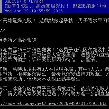
者
DsLove710 (DraR)
題
[新聞] 快訊／高雄驚爆兇殺！ 遊戲點數起爭執
間
Wed Apr 29 10:55:59 2026
／高雄驚爆兇殺！ 遊戲點數起爭執　男子遭水果刀割
AY

吳奕靖／高雄報導

市湖內區28日驚傳凶殺案！3名男子疑似因欠錢及打
對方脖子刺下，導致被害人當場重傷，送醫後仍宣告
嫌犯帶回偵辦，詳細案發原因仍待進一步釐清。

了解，當時現場共有3人在現場在場，其中1人與34
生爭執，衝突越演越烈，最後竟演變成持刀攻擊。另
並報警求助，但仍來不及阻止憾事發生。

表示，涉嫌行凶的男子已當場被逮捕，後續將依殺人
係、衝突導火線及案發經過，仍待警方進一步調查釐
s://www.ettoday.net/news/20260429/3157295.htm