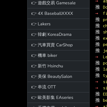
→ 
a
👉 遊戲交易 Gamesale
推 
D
👉 4X BaseballXXXX
→ 
f
推 
p
👉 Lakers
推 
c
推 
s
👉 韓劇 KoreaDrama
推 
e
推 
p
👉 汽車買賣 CarShop
推 
j
👉 機車 biker
→ 
L
推 
p
👉 新竹 Hsinchu
推 
I
推 
t
👉 美保 BeautySalon
→ 
s
👉 串流 OTT
→ 
s
推 
E
👉 歐美影集 EAseries
推 
b
→ 
a