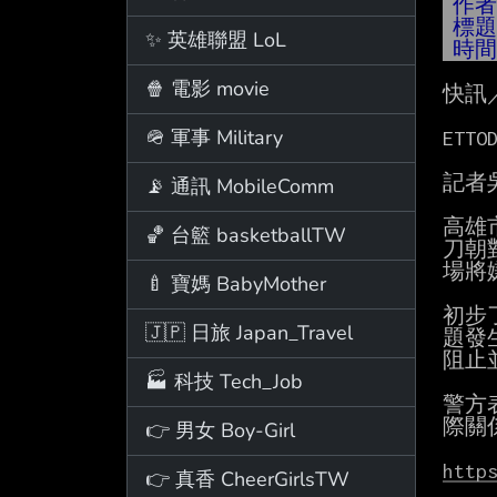
作
標
✨ 英雄聯盟 LoL
時
🍿 電影 movie
快訊
🪖 軍事 Military
ETTOD
記者
📡 通訊 MobileComm
高雄
🏀 台籃 basketballTW
刀朝
場將
🍼 寶媽 BabyMother
初步
🇯🇵 日旅 Japan_Travel
題發
阻止
🏭 科技 Tech_Job
警方
際關
👉 男女 Boy-Girl
http
👉 真香 CheerGirlsTW