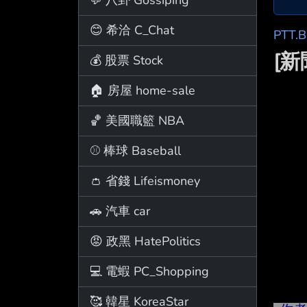
😊 希洽 C_Chat
PTT.
[
💰 股票 Stock
🏠 房屋 home-sale
🏀 美國職籃 NBA
⚾ 棒球 Baseball
👛 省錢 Lifeismoney
🚗 汽車 car
😡 政黑 HatePolitics
💻 電蝦 PC_Shopping
🥰 韓星 KoreaStar