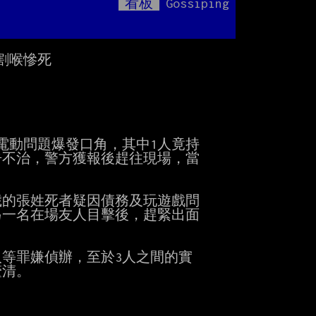
看板
Gossiping
Mute
　
喉慘死

電動問題爆發口角，其中1人竟持

不治，警方獲報後趕往現場，當

歲的張姓死者疑因債務及玩遊戲問

一名在場友人目擊後，趕緊出面

等罪嫌偵辦，至於3人之間的實

清。
