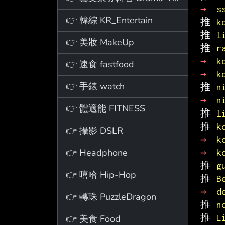
→ 
s
👉 韓綜 KR_Entertain
推 
k
推 
l
👉 美妝 MakeUp
推 
r
→ 
k
👉 速食 fastfood
→ 
k
👉 手錶 watch
推 
n
→ 
n
👉 體適能 FITNESS
推 
l
推 
k
👉 攝影 DSLR
→ 
k
👉 Headphone
→ 
k
推 
g
👉 嘻哈 Hip-Hop
推 
B
→ 
d
👉 轉珠 PuzzleDragon
推 
n
推 
L
👉 美食 Food