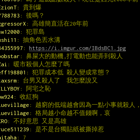
EzionT
: 貴到爆
7788783
: 後嗎？
ggressorX
: 高雄簡直活在20年前
hw12000
: 犯罪島
ushi11
: 抽角色丟水溝
34355997
: 
https://i.imgur.com/IBdsBC1.jpg
bobstar
: 鼻屎大的動機,打電動也能弄到殺人
Zai
: 暖市殺個人怎麼了嗎
eff198801
: 犯罪成本低 殺人變成常態？
taxsrm
: 台男又殺人了  我怎麼說又
ILLYBOY
: 阿宅之恥
ow924
: 收紅狗
luevillage
: 越窮的低端越會因為一點小事就殺人
luevillage
: 格局越小命越不值錢啊，哀
KRO
: 不好意思 又是高雄
ruce511239
: 是不是台獨貼紙被撕掉惹
aitaha
: 7