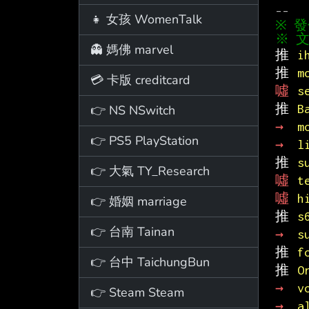
👧 女孩 WomenTalk
※ 文
👻 媽佛 marvel
推 
i
推 
m
💳 卡版 creditcard
噓 
s
推 
B
👉 NS NSwitch
→ 
m
👉 PS5 PlayStation
→ 
l
推 
s
👉 大氣 TY_Research
噓 
t
噓 
h
👉 婚姻 marriage
推 
s
👉 台南 Tainan
→ 
s
推 
f
👉 台中 TaichungBun
推 
O
→ 
v
👉 Steam Steam
→ 
a