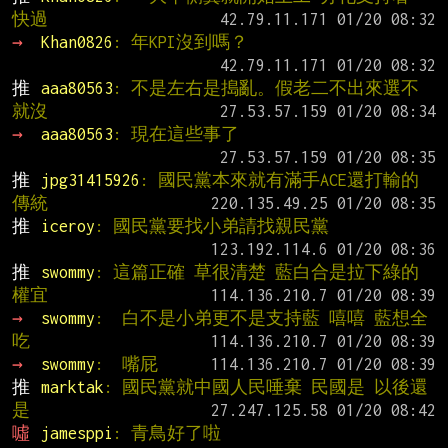
快過
→ 
Khan0826
: 年KPI沒到嗎？
推 
aaa80563
: 不是左右是搗亂。假老二不出來選不
就沒
→ 
aaa80563
: 現在這些事了
推 
jpg31415926
: 國民黨本來就有滿手ACE還打輸的
傳統
推 
iceroy
: 國民黨要找小弟請找親民黨
推 
swommy
: 這篇正確 草很清楚 藍白合是拉下綠的
權宜
→ 
swommy
:  白不是小弟更不是支持藍 嘻嘻 藍想全
吃
→ 
swommy
:  嘴屁
推 
marktak
: 國民黨就中國人民唾棄 民國是 以後還
是
噓 
jamesppi
: 青鳥好了啦