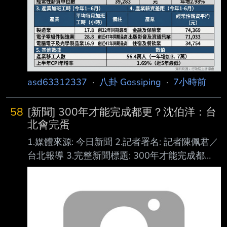
增1.16%，創近6年同期最高 ；實質總薪資平均
數則年增1.75%，寫下近9年同期新高，顯示今
年上半年薪資成長速
asd63312337
·
八卦 Gossiping
·
7小時前
58
[新聞] 300年才能完成都更？沈伯洋：台
北會完蛋
1.媒體來源: 今日新聞 2.記者署名: 記者陳佩君／
台北報導 3.完整新聞標題: 300年才能完成都
更？沈伯洋：台北會完蛋 4.完整新聞內文:
[NOWNEWS今日新聞] 民進黨台北市長參選人
沈伯洋日前展開訪美行程，在美東海外後援會
成立大會上，邀得重量級嘉賓—超微半導體
（AMD）執行長蘇姿丰之父、總統府資政蘇春