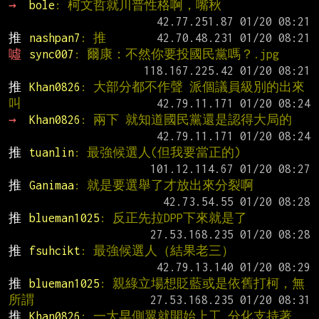
→ 
bole
: 柯文哲就川普性格啊，嘴秋
推 
nashpan7
: 推
噓 
sync007
: 爾康：不然你要投國民黨嗎？.jpg
推 
Khan0826
: 大部分都不作聲 派個議員級別的出來
叫
→ 
Khan0826
: 兩下 就知道國民黨還是認得大局的
推 
tuanlin
: 最強候選人(但我要當正的)
推 
Ganimaa
: 就是要選舉了才放出來分裂啊
推 
blueman1025
: 反正先拉DPP下來就是了
推 
fsuhcikt
: 最強候選人（結果老三）
推 
blueman1025
: 親綠立場想貶藍或是依舊打柯，無
所謂
推 
Khan0826
: 一大早側翼就開始上工 分化支持著 