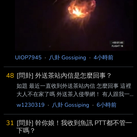
https://i.mopix.cc/KTAtCp.jpg 致敬大稻埕煙火 --
UIOP7945
·
八卦 Gossiping
·
4小時前
48
[問卦] 外送茶站內信是怎麼回事？
如題 最近一直收到外送茶站內信 怎麼回事 這裡
大人不在家了嗎 外送茶入侵學網！ 有人跟我一
樣收到外送茶站內信嗎？ ----- Sent from JPTT
w1230319
·
八卦 Gossiping
·
6小時前
on my iPhone -- http://imgur.com/ewxBzoG
http://imgur.com/cD5J35M
31
[問卦] 幹你娘！我收到魚訊 PTT都不管一
http://imgur.com/2EMu93g
下嗎？
http://imgur.com/MLFty1n