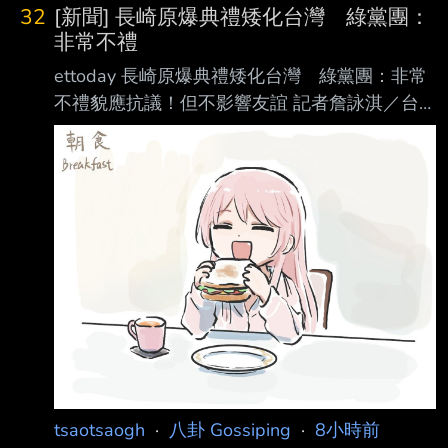
白做很爛 並不是政治鬥爭 政院不斷釋憲是因為
32
[新聞] 長崎原爆典禮矮化台灣 綠黨團：
藍白毀憲亂政 但當我提到憲法訴訟法大法官釋
非常不禮
憲案 大法官5人就開會時 他突然就沉默了 然後
ettoday 長崎原爆典禮矮化台灣 綠黨團：非常
他也支持廢死跟人本的那套理念 問他那其他人
不禮貌應抗議！但不影響友誼 記者詹詠淇／台
的權益是否也要保護 就開始跳針說他們的人權
北報導 由於長崎市政府將我方代表團座位區安
理念沒錯 問他人本怎麼不派老師親自教？ 他會
排在使節團區域外，因此駐日代表李逸洋和公使
說人本自己都缺老師 不然就說他們只是民間團
均 未出席，改由福岡分處長陳銘俊代表參加，
體，沒什麼權力 卻要一直被罵，權責不對
以示抗議。不過外交部則稱，座位區域鄰接使
節團區、未受到區隔，相關安排較去年已有進
步；長崎市政府也說，安排與去年相同。對
此，民進黨團幹事長莊瑞雄今（10日）直言，這
確實對台灣非常不禮貌，當然要表達抗議 ，但
不會因此影響台日友誼。綠委林楚茵也說，台日
情誼不能因中國介入而心生嫌隙，「 這些想要
tsaotsaogh
·
八卦 Gossiping
·
8小時前