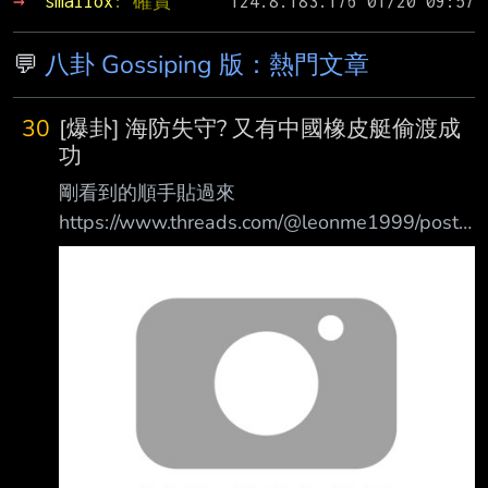
→ 
smallox
: 確實
💬
八卦 Gossiping 版：熱門文章
30
[爆卦] 海防失守? 又有中國橡皮艇偷渡成
功
剛看到的順手貼過來
https://www.threads.com/@leonme1999/post/
Db29C-dGAjm 中國橡皮艇又偷渡台北闖關成功
了， 海防線再次失靈？！ 橡皮艇在沙灘上躺在
沙灘兩天 如果不是釣客第主動報案， 海巡根本
完全不知情！ 偷渡客丟船離開人間蒸發， 期間
完全沒有任何海巡巡邏人員、安檢所車跡或雷達
發出警報！發覺有異樣？ (顯見船隻極可能是在
深夜或清晨天未亮時趁隙登陸)。(原文補充修正)
【事情經過：】 7 月 24 日前後，有熱心釣客在
八里沙灘（鄰近【台北港】與挖仔尾周邊之非