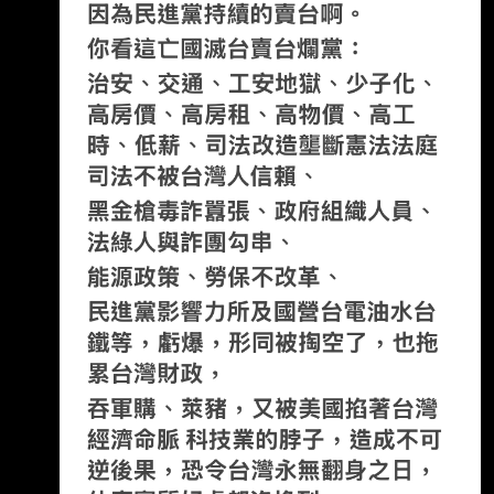
麵就嚇嚇叫惹 現在公仔麵要170 靠杯阿 還一堆
看起來是幫你煮泡麵的餐 所以物價那麼高 你各
位真的不痛不癢喔 乾 之前還在抱怨一餐要150
才會飽 現在好像要200欸 糙 有沒有卦? --