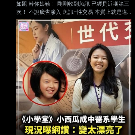
如題 幹你娘勒！ 剛剛收到魚訊 已經是近期第三
http://imgur.com/boBaGPo
次！ 不說廣告滲入 魚訊=性交易 本質上就是違
http://imgur.com/JaZZkNa --
法的 幹你娘到底要不要管一下啊！？ 我如果再
收到魚訊 老子直接去消費！ 耖雞掰勒！ 有沒有
卦？ ----- Sent from JPTT on my Xiaomi
M2103K19G. -- https://i.mopix.cc/NRU3Hs.jpg
https://imgur.com/V4YRox8
https://imgur.com/HPRZx1o
https://imgur.com/tlA9AWW https