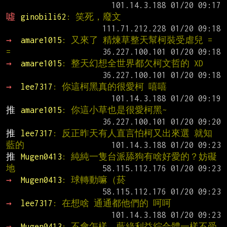
噓 
ginobili62
: 笑死，廢文
→ 
amare1015
: 又來了 精煉草整天幫柯裝受虐兒 = 
=
→ 
amare1015
: 整天幻想全世界都欠柯文哲的 XD
→ 
lee7317
: 你這柯黑真的很愛柯 嘻嘻
推 
amare1015
: 你這小草也是很愛柯黑~
推 
lee7317
: 反正昨天有人直言怕柯又出來選 就知
藍的
推 
Mugen0413
: 純純一隻台派舔狗有啥好愛的？妨礙
地
→ 
Mugen0413
: 球轉動嘛（菸
→ 
lee7317
: 在想啥 通通都他們的 呵呵
→ 
Mugen0413
: 不會怎樣，藍綠利益綜合體一樣不受