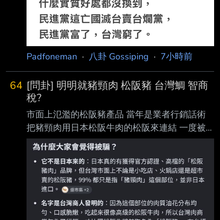
Padfoneman
·
八卦 Gossiping
·
7小時前
64
[問卦] 明明就豬頸肉 松阪豬 台灣鯛 智商
稅?
市面上氾濫的松阪豬產品 當年是業者行銷話術
把豬頸肉用日本松阪牛肉的松阪來連結 一度被
日本農林水產省關注到台灣濫用亂象 台灣消基
會也曾經說過這有誤導消費者嫌疑 畢竟台灣沒
有進口日本牛 台灣連美國澳洲牛肉都可以冒名
和牛 更不用說台灣豬直接冒名日本豬 結果後來
台灣官方沒隔幾年就改口說這是約定俗成 現在
連不是豬頸肉的豬僧帽肌也能叫松阪豬 台灣這