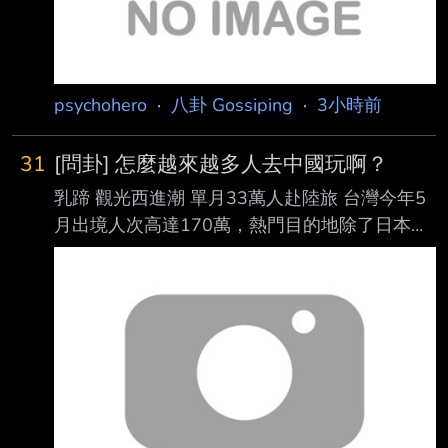
psychohero
·
八卦 Gossiping
·
3小時前
31
[問卦] 怎麼越來越多人去中國玩啊？
乳蹄 觀光西進潮 單月33萬人赴陸旅 台灣今年5
月出境人次高達170萬，熱門目的地除了日本，
中國也排名第二。
https://youtu.be/cZN2SPShBgI 是不是越來越多
台灣人沒有危機意識啊～ 政府宣傳不到位，國
人一直去危險地區遊玩啊？ --