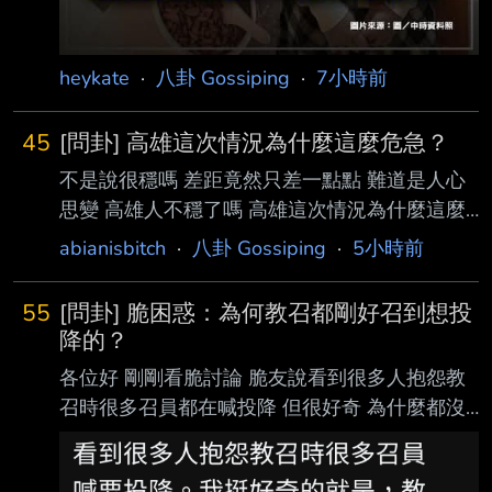
heykate
·
八卦 Gossiping
·
7小時前
45
[問卦] 高雄這次情況為什麼這麼危急？
不是說很穩嗎 差距竟然只差一點點 難道是人心
思變 高雄人不穩了嗎 高雄這次情況為什麼這麼
危險？ --
abianisbitch
·
八卦 Gossiping
·
5小時前
55
[問卦] 脆困惑：為何教召都剛好召到想投
降的？
各位好 剛剛看脆討論 脆友說看到很多人抱怨教
召時很多召員都在喊投降 但很好奇 為什麼都沒
去召那些不想投降的？
https://i.mopix.cc/r0yUKU.jpg 我也挺好奇的 脆