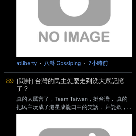
槐擔任榮譽總召集人，他不僅力挺沈伯洋參選市
長，更建議未來應著手推動都市計畫重建 工
程。針對台北市都更的瓶頸，沈伯洋接受
《NOWNEWS今日新聞》專訪時直言，市長蔣
萬 安或許是避免製造爭端、不願
atliberty
·
八卦 Gossiping
·
7小時前
89
[問卦] 台灣的民主怎麼走到洗大眾記憶
了？
真的太厲害了，Team Taiwan，挺台灣， 真的
把民主玩成了港星成龍口中的笑話， 拜託欸，
不過才五年前的事情，五年欸， 真把民眾當成
「動物農莊」裡的動物嗎？ 台灣的民主怎麼走
到洗大眾記憶了？ 有卦嗎？ --