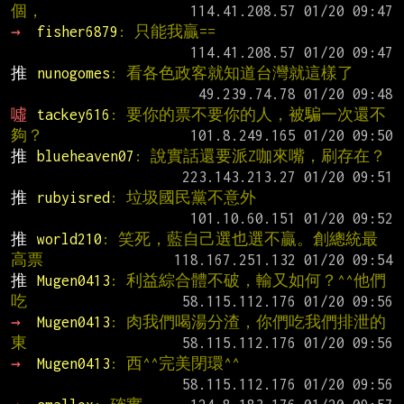
個，
→ 
fisher6879
: 只能我贏==
推 
nunogomes
: 看各色政客就知道台灣就這樣了
噓 
tackey616
: 要你的票不要你的人，被騙一次還不
夠？
推 
blueheaven07
: 說實話還要派Z咖來嘴，刷存在？
推 
rubyisred
: 垃圾國民黨不意外
推 
world210
: 笑死，藍自己選也選不贏。創總統最
高票
推 
Mugen0413
: 利益綜合體不破，輸又如何？^^他們
吃
→ 
Mugen0413
: 肉我們喝湯分渣，你們吃我們排泄的
東
→ 
Mugen0413
: 西^^完美閉環^^