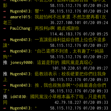
影
→ 
Mugen0413
: 響^^
→ 
amare1015
: 我超怕柯不出來選 不然怎麼再看1次
老三
→ 
PaulChang
: 再投柯p啊 賴皮感謝你
→ 
Mugen0413
: 一直讓藍綠利益綜合體上位也不遑多
讓^
→ 
Mugen0413
: ^自己還撈不到渣，太有趣了^^純舔
狗^^
推 
jonesy9000
: 這篇是對的 國民黨是真噁心
推 
Mugen0413
: 藍教頭表示：校長硬要把你們往我身
上
→ 
Mugen0413
: 推，我也很無奈啊^^小綠最適合你們
了^
推 
id41030
: 國民黨沒小草根本贏不了啦，只是有共
同
→ 
Mugen0413
: ^