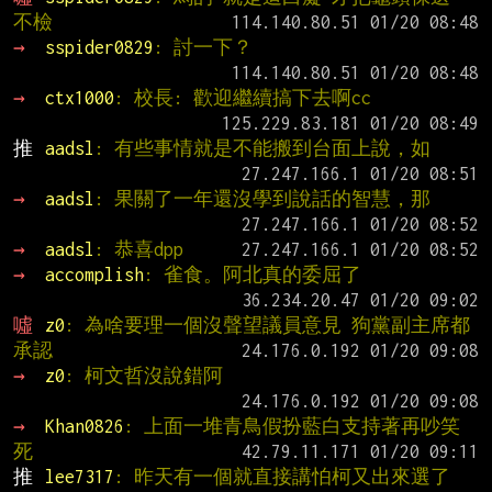
不檢
→ 
sspider0829
: 討一下？
→ 
ctx1000
: 校長: 歡迎繼續搞下去啊cc
推 
aadsl
: 有些事情就是不能搬到台面上說，如
→ 
aadsl
: 果關了一年還沒學到說話的智慧，那
→ 
aadsl
: 恭喜dpp
→ 
accomplish
: 雀食。阿北真的委屈了
噓 
z0
: 為啥要理一個沒聲望議員意見 狗黨副主席都
承認
→ 
z0
: 柯文哲沒說錯阿
→ 
Khan0826
: 上面一堆青鳥假扮藍白支持著再吵笑
死
推 
lee7317
: 昨天有一個就直接講怕柯又出來選了 