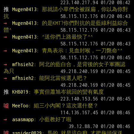
推 
Mugen0413
: 那就請小草們全被踩扁，你以為你對
抗
→ 
Mugen0413
: 的是KMT?你們對抗的是藍綠利益綜合
體^
→ 
Mugen0413
: ^送你們上路最快了^^
→ 
Mugen0413
: 青鳥表示：見血封喉，一刀斃命^^
→ 
mfhsieh2
: 阿北的藍白合，是背後的女子軍團認
為只
→ 
mfhsieh2
: 能阿北當候選人吧？
推 
KH8019
: 事實但蕭旭岑就回的蠻有氣度
噓 
MeeToo
: 組三小內閣？這次選什麼？
→ 
asasmapp
: 小藍教好了啦
噓 
sspider0829
: 馬的 就是這白癡 才把龜頭保送 