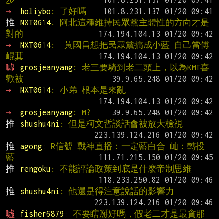
步
→ 
holiybo
: 了好嗎
推 
NXT0614
: 阿北這種維持民眾黨主體性的方向才是
對的
→ 
NXT0614
:  黃國昌想把民眾黨搞成小藍 自己當傅
崐萁
噓 
grosjeanyang
: 老三要騎到老二頭上，以為KMT喜
歡被
→ 
NXT0614
: 小弟 根本是來亂
→ 
grosjeanyang
: M?
推 
shushu4ni
: 但是柯文哲談話會被放大檢視
推 
agong
: R信號 戰神直播：一定藍白合 屾：轉投
藍
推 
rengoku
: 不能評論政策到底是什麼帝制思維
推 
shushu4ni
: 他還是得注意說話的影響力
噓 
fisher6879
: 不要瞎掰好嗎，假老二才是最貪那