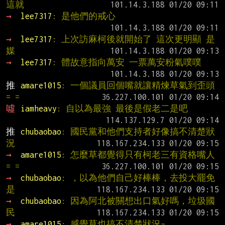
這就
→ 
lee7317
: 是他們的戒心
→ 
lee7317
: 上次訪麻柯後就開始了 這次更明顯 是
媒
→ 
lee7317
: 體故意指向萬安 一票萬安粉氣噗噗
推 
amare1015
: 一個議員回個嘴就讓精煉草氣到歪頭
= =
噓 
iamheavy
: 自以為最強 最後是假老二是吧
推 
chubaobao
: 國民黨和他們支持者好像搞不清楚狀
況
→ 
amare1015
: 怎麼草都覺得只有柯老三有資格嘴人
= =
→ 
chubaobao
: ，以為他們自己好棒棒，去投大罷免
是
→ 
chubaobao
: 因為阿北被關想出口氣好嗎，垃圾國
民
→ 
amare1015
: 感覺草也搞不清楚狀況~