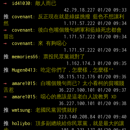
→ 
id41030
: 敵人而已
推 
covenant
: 反正現在就是綠媒挑撥 藍色不想讓利 
然
→ 
covenant
: 後白色嘴個幾句網軍和藍綠死忠都會
冒出
→ 
covenant
: 來 有夠噁心
推 
memories66
: 票投民眾黨就對了
推 
Mugen0413
: 吃定你們了，怎麼樣，怎麼樣^^
→ 
amare1015
: 白嘴個幾句而已? 太小看柯的貧嘴賤
舌惹
→ 
amare1015
: 噁心的應該是這老白人說教男 XD
推 
wmtsung
: 老國民黨習慣就好
推 
holiybo
: 頂多副總統給你民眾黨，就是最大的讓