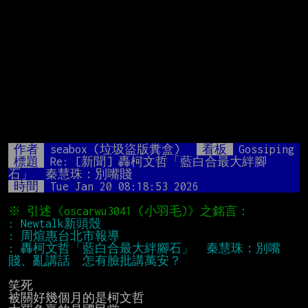
作者
seabox (垃圾盜版糞盒)
看板
Gossiping
標題
Re: [新聞] 轟柯文哲「藍白合最大絆腳
石」　秦慧珠：別嘴賤
時間
Tue Jan 20 08:18:53 2026
: 轟柯文哲「藍白合最大絆腳石」　秦慧珠：別嘴
笑死

被關好幾個月的是柯文哲
