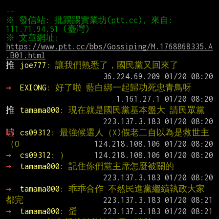
※ 發信站: 批踢踢實業坊(ptt.cc), 來自: 
※ 文章網址: 
https://www.ptt.cc/bbs/Gossiping/M.1768868335.A
.B01.html
推 
joe777
: 讓我們熟悉了，國民黨又回來了
→ 
EXIONG
: 好了啦 藍白綁一起歸功死忠青鳥呀
推 
tamama000
: 現在就是國民黨基本盤大 請民眾黨
噓 
cs09312
: 最強候選人（X)假老二自以為是救世主
（O
→ 
cs09312
: ）
→ 
tamama000
: 記住你們黨主席怎麼被關的
→ 
tamama000
: 乖乖合作 不然民進黨繼續執政大家
都完
→ 
tamama000
: 蛋