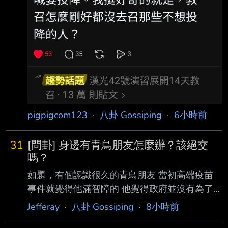
上一堆被教召的都罵罵咧咧的 還一堆人都說要
投降 但怎麼都沒看到主戰派的？ 是都剛好沒被
召到？ --
pigpigcom123
·
八卦 Gossiping
·
6小時前
31
[問卦] 身邊有青鳥朋友怎麼辦？該絕交
嗎？
如題，有個認識很久的青鳥朋友 當初高端疫苗
事件就覺得他滿智障的 他覺得政府並沒有為了
圖利高端 阻攔國外疫苗採購 政府自己買不到國
Jefferay
·
八卦 Gossiping
·
8小時前
外疫苗才推高端 另外他還覺得大罷免是因為藍