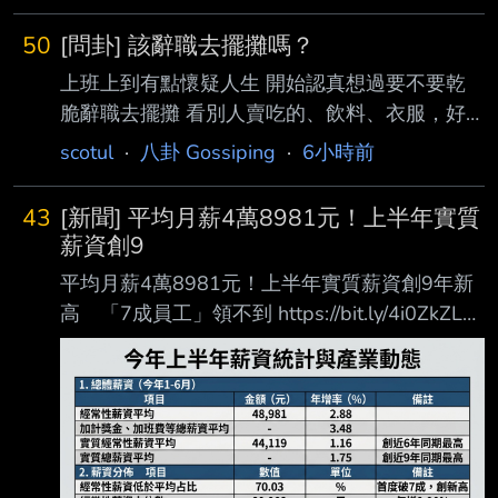
50
[問卦] 該辭職去擺攤嗎？
上班上到有點懷疑人生 開始認真想過要不要乾
脆辭職去擺攤 看別人賣吃的、飲料、衣服，好
像做得好的話收入也不差 而且至少時間是自己
scotul
·
八卦 Gossiping
·
6小時前
的 不用每天被主管盯、被會議綁住 但真的算一
算又覺得很硬 租金、設備、原料、天氣、人流
43
[新聞] 平均月薪4萬8981元！上半年實質
全部都要扛 今天沒生意就是直接沒收入 最怕的
薪資創9
是上班嫌累 真的去擺攤才發現更累 最後連穩定
平均月薪4萬8981元！上半年實質薪資創9年新
薪水都沒了 好猶豫... --
高 「7成員工」領不到 https://bit.ly/4i0ZkZL
ettoday 記者閔文昱／綜合報導 行政院主計總處
今（10）日公布6月薪資統計，今年1至6月全體
受僱員工每月經常性薪資平 均為4萬8981元，
年增2.88%；加計獎金、加班費等非經常性薪資
後，累計總薪資平均數年增 3.48%。扣除物價
因素後，實質經常性薪資平均為4萬4119元，年