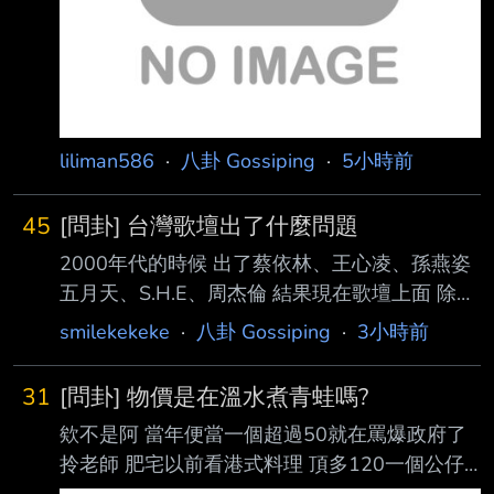
liliman586
·
八卦 Gossiping
·
5小時前
45
[問卦] 台灣歌壇出了什麼問題
2000年代的時候 出了蔡依林、王心凌、孫燕姿
五月天、S.H.E、周杰倫 結果現在歌壇上面 除了
金曲獎幾個新人 偶爾有幾首不錯的歌曲以外 就
smilekekeke
·
八卦 Gossiping
·
3小時前
沒有提的出來的人了 連ktv排行都在唱以前的歌
現在的歌壇是出了什麼問題？ ----- Sent from
31
[問卦] 物價是在溫水煮青蛙嗎?
JPTT on my iPhone -- 芒果醬？
欸不是阿 當年便當一個超過50就在罵爆政府了
拎老師 肥宅以前看港式料理 頂多120一個公仔