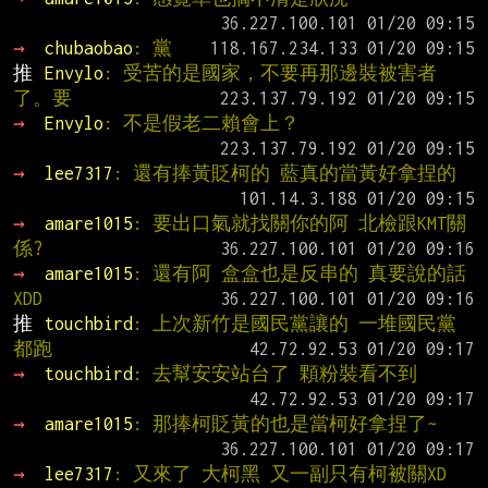
→ 
chubaobao
: 黨
推 
Envylo
: 受苦的是國家，不要再那邊裝被害者
了。要
→ 
Envylo
: 不是假老二賴會上？
→ 
lee7317
: 還有捧黃貶柯的 藍真的當黃好拿捏的
→ 
amare1015
: 要出口氣就找關你的阿 北檢跟KMT關
係?
→ 
amare1015
: 還有阿 盒盒也是反串的 真要說的話 
XDD
推 
touchbird
: 上次新竹是國民黨讓的 一堆國民黨
都跑
→ 
touchbird
: 去幫安安站台了 顆粉裝看不到
→ 
amare1015
: 那捧柯貶黃的也是當柯好拿捏了~
→ 
lee7317
: 又來了 大柯黑 又一副只有柯被關XD