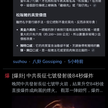
些農漁產品是覺得自己原本名字很可恥嗎 為何
要一直假冒別人的名字裝高貴啊 不是松阪養殖
的叫松阪豬 大比目魚叫鱈魚 吳郭魚叫台灣鯛 詐
騙之島4ni？？？？ 台灣人智商稅是不是
suzhou
·
八卦 Gossiping
·
5小時前
爆
[爆卦] 中共長征七號發射後84秒爆炸
晚間中共發射長征七號甲火箭，結果升空84秒後
直接爆炸成絢麗的煙火。 觀眾一陣錯愕，爆炸原
因待釐清。 https://i.mopix.cc/4wqjld.jpg
https://i.mopix.cc/DGewOA.jpg