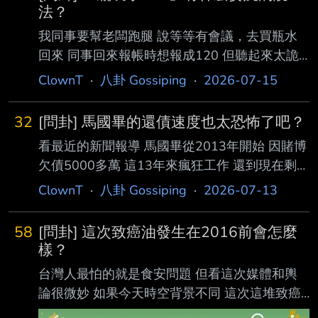
法？
我同事要幫老闆跑腿 說等等有會議，去買瓶水
回來 同事回來報帳時想報成120 但聽起來太詭
異了 有什麼比較委婉的說法 可以報帳成功的？
ClownT
·
八卦 Gossiping
·
2026-07-15
----- Sent from JPTT on my iPhone --
32
[問卦] 馬國畢的還債速度也太恐怖了吧？
看最近的新聞報導 馬國畢從2013年開始 因賭博
欠債5000多萬 這13年來瘋狂工作 還到現在剩
500多萬 看起來很勵志沒錯 但仔細想想 他等於
ClownT
·
八卦 Gossiping
·
2026-07-13
在13年間賺了接近4500萬 這個速度蠻恐怖的
吧？ 我不知道有多少鄉民可以在13年間賺到
58
[問卦] 這次致癌油發生在2016前會怎麼
4500萬 看起來馬就是上通告+一些兼職 還是說
樣？
上通告真的那麼好賺？ ----- Sent from JPTT on
台灣人最怕的就是食安問題 但看這次媒體和輿
my iPhone -- 豬哥亮這一線大咖沒話說 馬國畢
論很微妙 如果今天時空背景不同 這次這堆致癌
可不是
油發生在2016年前 會變得怎麼樣？ ----- Sent