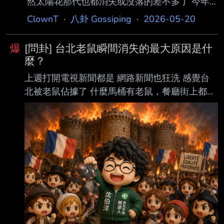
然太陽花那代也都消失或沒落的差不多了 今年
連阿苗都被蛋雕了，吳崢看來也變炮灰型角色
ClownT
·
八卦 Gossiping
·
2026-05-20
黃捷就這樣穩穩的，從小綠轉大綠 一選就選高
雄，當然爽上還連任 韓國瑜成為眾矢之的時，
爆
[問卦] 台北老鼠瞬間消失的最大原因是什
翻了個名留青史的白眼 另外外型在政治人物
麼？
中，客觀來講確實算好看 感覺之後別自己亂
上週打開電視新聞都是 網路新聞也狂洗 感覺台
搞，應該能有超級長青的政治生涯 她甚至現在
北被老鼠佔據了 什麼馬桶有老鼠，餐廳街上都充
才33歲而已 ----- Sent from JPTT on my iPhone
滿老鼠 結果這週突然都沒消息了 彷彿老鼠們一
-- 林早就淡出前線了 只是現在有個位子坐而已
夜消失 最大的原因是什麼？ 老鼠們突然覺醒，
黃捷未來的上限高多了
不出來玩了？ ----- Sent from JPTT on my
iPhone --