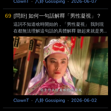
ClownT
·
八卦 Gossiping
·
2026-06-07
69
[問卦] 如何一句話解釋「男性凝視」？
這詞不知道啥時開始的，「男性凝視」 我到現
在都無法理解這句話的具體解釋 聽起來就是男
生看正妹 阿這不是很正常的事嗎 女生也會看帥
哥吧 阿怎麼沒有「女性凝視」？ 還是說男性凝
視又有另一層含義？ 有人能用一句話/一段推文
解釋嗎？ ----- Sent from JPTT on my iPhone --
ClownT
·
八卦 Gossiping
·
2026-06-02