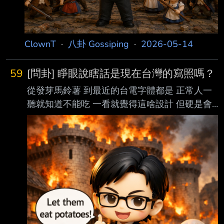
ClownT
·
八卦 Gossiping
·
2026-05-14
59
[問卦] 睜眼說瞎話是現在台灣的寫照嗎？
從發芽馬鈴薯 到最近的台電字體都是 正常人一
聽就知道不能吃 一看就覺得這啥設計 但硬是會
有一群人護航 居然還要花時間跟他們辯論 近年
好多事都這樣 睜眼說瞎話是現在台灣的最佳寫
照嗎？ ----- Sent from JPTT on my iPhone --