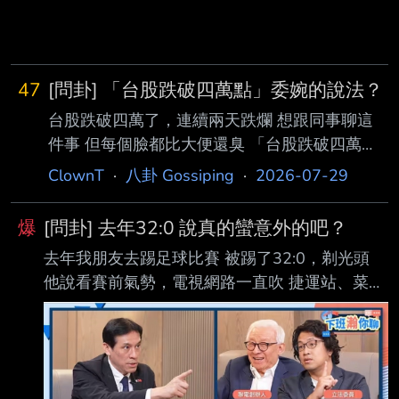
47
[問卦] 「台股跌破四萬點」委婉的說法？
台股跌破四萬了，連續兩天跌爛 想跟同事聊這
件事 但每個臉都比大便還臭 「台股跌破四萬
點」有什麼委婉的說法？ ----- Sent from JPTT
ClownT
·
八卦 Gossiping
·
2026-07-29
on my iPhone --
爆
[問卦] 去年32:0 說真的蠻意外的吧？
去年我朋友去踢足球比賽 被踢了32:0，剃光頭
他說看賽前氣勢，電視網路一直吹 捷運站、菜市
場每天有人唱歌跳舞 本來以為踢個10分穩的 結
果是32:0大烙賽 說真的蠻意外的吧？ ----- Sent
from JPTT on my iPhone --