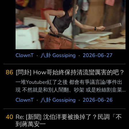
ClownT
·
八卦 Gossiping
·
2026-06-27
86
[問卦] How哥始終保持清流蠻厲害的吧？
一堆Youtuber紅了之後 都會有爭議言論/事件出
現 不然就是和別人鬧翻、吵架 或是粉絲割韭菜
什麼的 看來看去，資深youtuber 好像只有How
ClownT
·
八卦 Gossiping
·
2026-06-26
哥沒啥負面形象 還順利成家立業，也沒用家人
賺錢 根本現代青年典範 How哥是怎麼辦到的？
40
Re: [新聞] 沈伯洋要被換掉了？民調「不
也太厲害 ----- Sent from JPTT on my iPhone --
到蔣萬安一