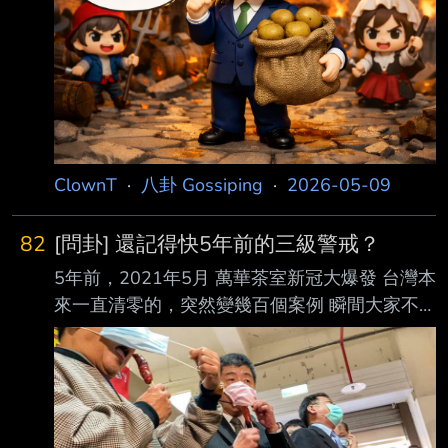
ClownT
·
八卦 Gossiping
·
2026-05-09
82
[問卦] 還記得快5年前的三級警戒？
5年前，2021年5月 萬華茶室新冠大爆發 台灣本
來一直清零的，突然變幾百個案例 瞬間大家不
敢出門 公司幾乎都變遠端 人人沒帶口罩酒精不
敢出門 大家還記得那段充滿恐慌的日子嗎？ ---
-- Sent from JPTT on my iPhone --