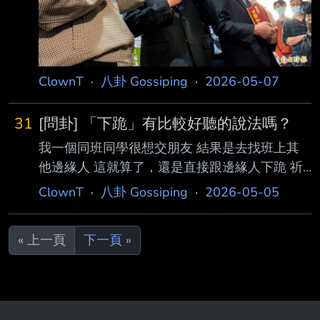
ClownT
·
八卦 Gossiping
·
2026-05-07
31
[問卦] 「下跪」有比較好聽的說法嗎？
我一個同班同學很想交朋友 結果是去找班上其
他邊緣人 這就算了，還是直接跟邊緣人下跪 祈
求不要讓他一個人，才有朋友的 這畫面太難看
ClownT
·
八卦 Gossiping
·
2026-05-05
了 「下跪」有比較好聽的說法嗎？ ----- Sent
from JPTT on my iPhone --
« 上一頁
下一頁 »