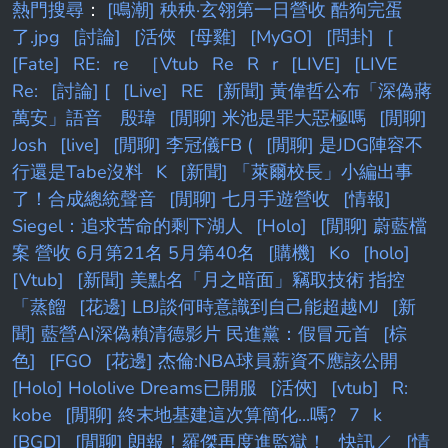
熱門搜尋
：
[鳴潮] 秧秧·玄翎第一日營收 酷狗完蛋
了.jpg
[討論]
[活俠
[母雞]
[MyGO]
[問卦]
[
[Fate]
RE:
re
［Vtub
Re
R
r
[LIVE]
[LIVE
Re:
[討論] [
[Live]
RE
[新聞] 黃偉哲公布「深偽蔣
萬安」語音 殷瑋
[閒聊] 米池是罪大惡極嗎
[閒聊]
Josh
[live]
[閒聊] 李冠儀FB (
[閒聊] 是JDG陣容不
行還是Tabe沒料
K
[新聞] 「萊爾校長」小編出事
了！合成總統聲音
[閒聊] 七月手遊營收
[情報]
Siegel：追求苦命的剩下湖人
[Holo]
[閒聊] 蔚藍檔
案 營收 6月第21名 5月第40名
[購機]
Ko
[holo]
[Vtub]
[新聞] 美點名「月之暗面」竊取技術 指控
「蒸餾
[花邊] LBJ談何時意識到自己能超越MJ
[新
聞] 藍營AI深偽賴清德影片 民進黨：假冒元首
[棕
色]
[FGO
[花邊] 杰倫:NBA球員薪資不應該公開
[Holo] Hololive Dreams已開服
[活俠]
[vtub]
R:
kobe
[閒聊] 終末地基建這次算簡化...嗎?
7
k
[BGD]
[閒聊] 朗報！羅傑再度進監獄！
快訊／
[情