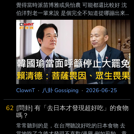
覺得當時派苗博雅或吳怡農 可能都還比較好 沈
伯洋對老一輩來說 是個完全不知道從哪蹦出來
的人 很多長輩根本也不知道黑熊學院是啥 至於
網路、年輕一輩方面 沈伯洋這種講空話/講幹話
的風格 已經洗不了大部分年輕人的腦 現在也不
流行什麼懶人包了 這應該是民進黨選舉史上 空
戰打最辛苦的一次了 每天一直找新的話題抹黑
蔣 卻都沒啥作用 ----- Sent from JPTT on my
iPhone -- 但這娛樂時間比想像中還慘 吳怡農至
少能出來賣賣臉 放推是共識沒錯 但黑熊比想像
中遜好幾倍
ClownT
·
八卦 Gossiping
·
2026-06-25
62
[問卦] 有「去日本才發現超好吃」的食物
嗎？
常常聽到的是，在台灣聽說好吃的日本食物 去
當地吃了之後才發現不喜歡/過譽 例如煎餃、章