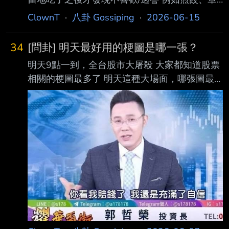
魚燒、各種團子等都常被提及 好奇問，那有剛
ClownT
·
八卦 Gossiping
·
2026-06-15
好相反的嗎？ 就是以為很普通/看起來沒什麼 實
際嚐到後驚為天人的日本當地食物 ----- Sent
34
[問卦] 明天最好用的梗圖是哪一張？
from JPTT on my iPhone --
明天9點一到，全台股市大屠殺 大家都知道股票
相關的梗圖最多了 明天這種大場面，哪張圖最
好用？ ----- Sent from JPTT on my iPhone --