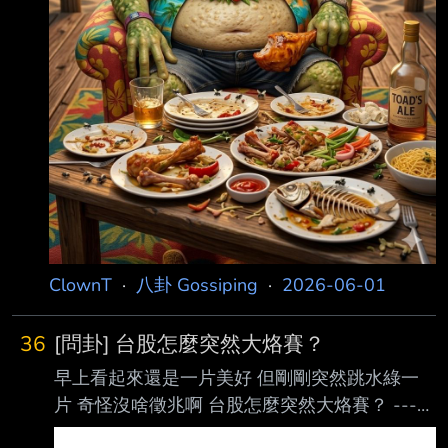
ClownT
·
八卦 Gossiping
·
2026-06-01
36
[問卦] 台股怎麼突然大烙賽？
早上看起來還是一片美好 但剛剛突然跳水綠一
片 奇怪沒啥徵兆啊 台股怎麼突然大烙賽？ -----
Sent from JPTT on my iPhone --