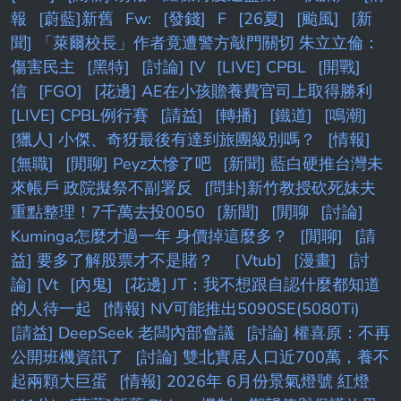
報
[蔚藍]新舊
Fw:
[發錢]
F
[26夏]
[颱風]
[新
聞] 「萊爾校長」作者竟遭警方敲門關切 朱立立倫：
傷害民主
[黑特]
[討論] [V
[LIVE] CPBL
[開戰]
信
[FGO]
[花邊] AE在小孩贍養費官司上取得勝利
[LIVE] CPBL例行賽
[請益]
[轉播]
[鐵道]
[鳴潮]
[獵人] 小傑、奇犽最後有達到旅團級別嗎？
[情報]
[無職]
[閒聊] Peyz太慘了吧
[新聞] 藍白硬推台灣未
來帳戶 政院擬祭不副署反
[問卦]新竹教授砍死妹夫
重點整理！7千萬去投0050
[新聞]
[閒聊
[討論]
Kuminga怎麼才過一年 身價掉這麼多？
[閒聊]
[請
益] 要多了解股票才不是賭？
［Vtub]
[漫畫]
[討
論] [Vt
[內鬼]
[花邊] JT：我不想跟自認什麼都知道
的人待一起
[情報] NV可能推出5090SE(5080Ti)
[請益] DeepSeek 老闆內部會議
[討論] 權喜原：不再
公開班機資訊了
[討論] 雙北實居人口近700萬，養不
起兩顆大巨蛋
[情報] 2026年 6月份景氣燈號 紅燈