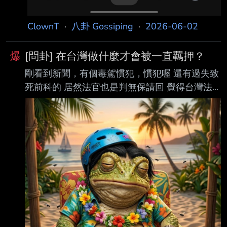
ClownT
·
八卦 Gossiping
·
2026-06-02
爆
[問卦] 在台灣做什麼才會被一直羈押？
剛看到新聞，有個毒駕慣犯，慣犯喔 還有過失致
死前科的 居然法官也是判無保請回 覺得台灣法
律的實務認定也太鬆了 這種超級未爆彈居然沒辦
法預防性羈押 好奇在台灣 到底要做到什麼傷天
害理的事 才有可能一直被羈押？ ----- Sent from
JPTT on my iPhone --