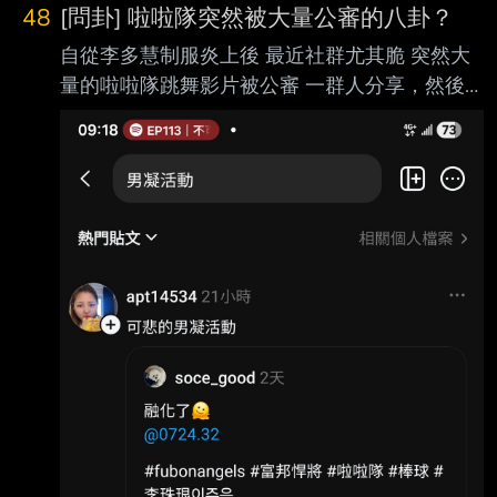
48
[問卦] 啦啦隊突然被大量公審的八卦？
自從李多慧制服炎上後 最近社群尤其脆 突然大
量的啦啦隊跳舞影片被公審 一群人分享，然後
大肆批評 「男性凝視」、「以為是廟會」、
「沒質感」 諸如此類的 怎麼突然進入啦啦隊大
公審時代了？ ----- Sent from JPTT on my
iPhone --