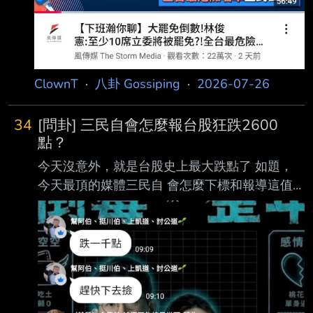
ClownT
·
八卦 Gossiping
·
2026-07-26
34
[問卦] 三民自會怎麼報台股狂跌2600
點？
今天沒意外，就是台股史上最大跌點了 如題，
今天最頂的媒體三民自 會怎麼下標和報導這值
得紀念的一天？ ----- Sent from JPTT on my
iPhone --