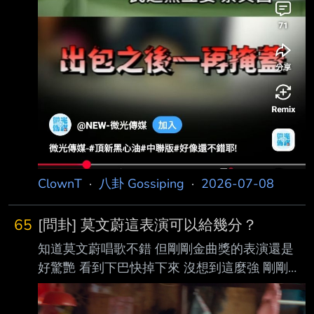
ClownT
·
八卦 Gossiping
·
2026-07-08
65
[問卦] 莫文蔚這表演可以給幾分？
知道莫文蔚唱歌不錯 但剛剛金曲獎的表演還是
好驚艷 看到下巴快掉下來 沒想到這麼強 剛剛莫
文蔚的表演可以打幾分？ ----- Sent from JPTT
on my iPhone --