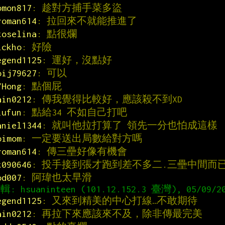
omon817
: 趁對方捕手菜多盜
roman614
: 拉回來不就能推進了
toselina
: 點很爛
ickho
: 好險
egend1125
: 運好，沒點好
oij79627
: 可以
YHong
: 點個屁
ain0212
: 傳我覺得比較好，應該殺不到XD
iufun
: 點給34 不如自己打吧
aniel1344
: 就叫他拉打算了 領先一分也怕成這樣
oimom
: 一定要送出局數給對方嗎
roman614
: 傳三壘好像有機會
t090646
: 投手接到張才跑到差不多二.三壘中間而
od007
: 阿瑋也太早滑
egend1125
: 又來到精美的中心打線…不敢期待
ain0212
: 再拉下來應該來不及，除非傳最完美