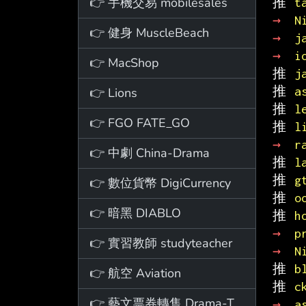
👉 手機交易 mobilesales
推 
t
→ 
N
👉 健身 MuscleBeach
→ 
j
→ 
i
👉 MacShop
推 
j
推 
a
👉 Lions
推 
l
👉 FGO FATE_GO
推 
l
→ 
r
👉 中劇 China-Drama
推 
l
推 
g
👉 數位貨幣 DigiCurrency
推 
o
👉 暗黑 DIABLO
推 
h
→ 
p
👉 實習教師 studyteacher
→ 
N
推 
b
👉 航空 Aviation
推 
c
👉 藝文票券轉售 Drama-Ticket
→ 
a