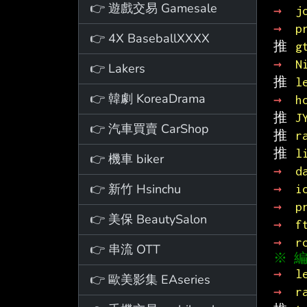
👉 遊戲交易 Gamesale
→ 
j
→ 
p
👉 4X BaseballXXXX
推 
g
→ 
N
👉 Lakers
推 
l
👉 韓劇 KoreaDrama
→ 
h
推 
J
👉 汽車買賣 CarShop
推 
r
推 
l
👉 機車 biker
→ 
d
👉 新竹 Hsinchu
→ 
i
→ 
p
👉 美保 BeautySalon
→ 
f
→ 
r
👉 串流 OTT
→ 
l
👉 歐美影集 EAseries
→ 
r