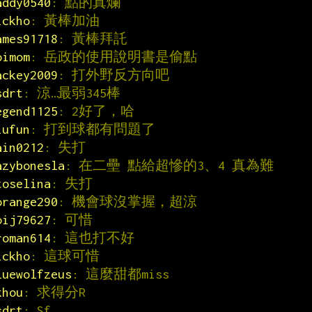
addy0540
: 點的真爛
ickho
: 黃棒加油
ames91718
: 黃棒拜託
oimom
: 岳政的使用說明書是偷點
ackey2009
: 打外野反方向吧
sdrt
: 涼…最弱345棒
egend1125
: 2好了，哈
iufun
: 打到球都有問題了
ain0212
: 失打
azybonesla
: 在二壘 點給超慘的3、4 真為難
toselina
: 失打
orange290
: 機會球沒掌握，超涼
oij79627
: 可惜
roman614
: 這也打不好
ickho
: 這球可惜
luewolfzeus
: 這麼甜都miss
khou
: 求得分R
sdrt
: Sf