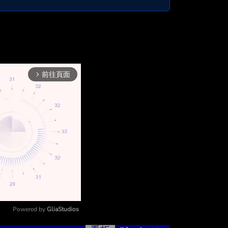
前往頁面
arrow_forward_ios
Powered by 
GliaStudios