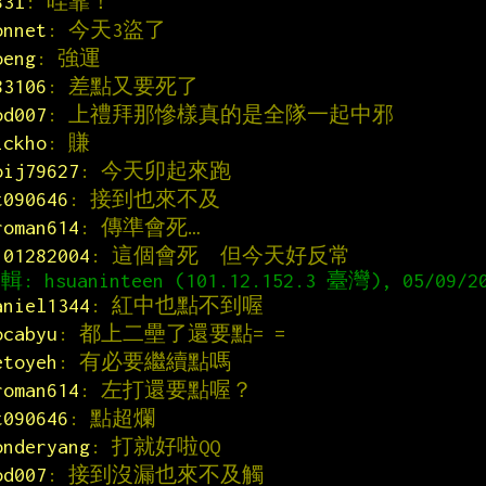
83l
: 哇靠！
onnet
: 今天3盜了
oeng
: 強運
83106
: 差點又要死了
od007
: 上禮拜那慘樣真的是全隊一起中邪
ickho
: 賺
oij79627
: 今天卯起來跑
t090646
: 接到也來不及
roman614
: 傳準會死…
101282004
: 這個會死  但今天好反常
aniel1344
: 紅中也點不到喔
ocabyu
: 都上二壘了還要點= =
etoyeh
: 有必要繼續點嗎
roman614
: 左打還要點喔？
t090646
: 點超爛
onderyang
: 打就好啦QQ
od007
: 接到沒漏也來不及觸