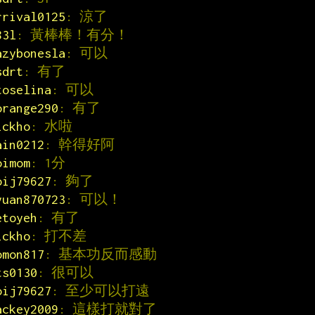
rrival0125
: 涼了
83l
: 黃棒棒！有分！
azybonesla
: 可以
sdrt
: 有了
toselina
: 可以
orange290
: 有了
ickho
: 水啦
ain0212
: 幹得好阿
oimom
: 1分
oij79627
: 夠了
yuan870723
: 可以！
etoyeh
: 有了
ickho
: 打不差
omon817
: 基本功反而感動
ts0130
: 很可以
oij79627
: 至少可以打遠
ackey2009
: 這樣打就對了