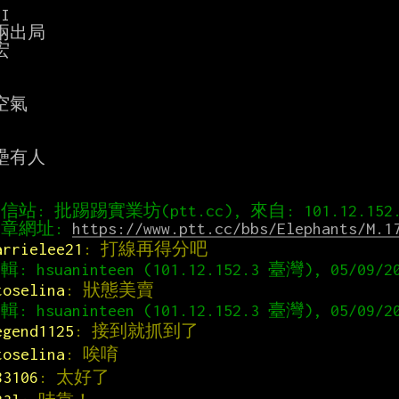
I

兩出局



空氣

壘有人

章網址: 
https://www.ptt.cc/bbs/Elephants/M.1
arrielee21
: 打線再得分吧
toselina
: 狀態美賣
egend1125
: 接到就抓到了
toselina
: 唉唷
83106
: 太好了