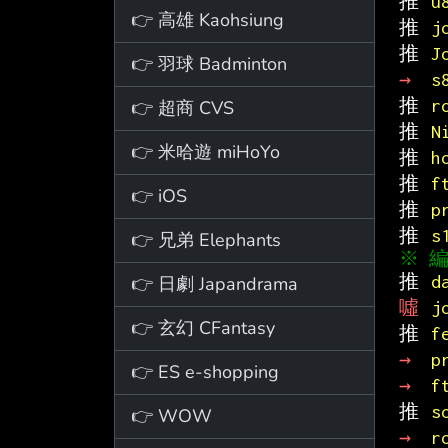
推 
u
👉 高雄 Kaohsiung
推 
j
推 
J
👉 羽球 Badminton
→ 
s
推 
r
👉 超商 CVS
推 
N
👉 米哈遊 miHoYo
推 
h
推 
f
👉 iOS
推 
p
推 
s
👉 兄弟 Elephants
推 
d
👉 日劇 Japandrama
噓 
j
👉 玄幻 CFantasy
推 
f
→ 
p
👉 ES e-shopping
→ 
f
推 
s
👉 WOW
→ 
r