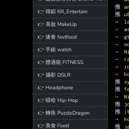
推 
a
👉 韓綜 KR_Entertain
推 
u
→ 
l
👉 美妝 MakeUp
→ 
a
👉 速食 fastfood
→ 
g
→ 
o
👉 手錶 watch
→ 
N
→ 
r
👉 體適能 FITNESS
→ 
i
→ 
h
👉 攝影 DSLR
推 
s
👉 Headphone
推 
f
→ 
N
👉 嘻哈 Hip-Hop
推 
j
推 
i
👉 轉珠 PuzzleDragon
→ 
h
👉 美食 Food
推 
j