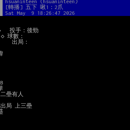
者
hsuaninteen (hsuaninteen)
題
[轉播] 五下 啾1：2爪
間
Sat May  9 18:26:47 2026
  出局：



B



B 二壘有人

一出局 上三壘


