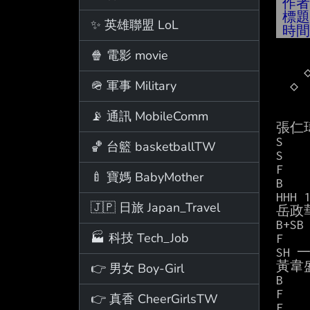
作
標
✨ 英雄聯盟 LoL
時
🍿 電影 movie
    ◇   投手：後勁

🪖 軍事 Military
  ◇  ◇ 球數：

       
📡 通訊 MobileComm
張仁瑋
S

🏀 台籃 basketballTW
S

F

🍼 寶媽 BabyMother
B

HHH 1
🇯🇵 日旅 Japan_Travel
岳政華
B+S
🏭 科技 Tech_Job
F

SH 
黃韋盛
👉 男女 Boy-Girl
B

F

👉 真香 CheerGirlsTW
F
