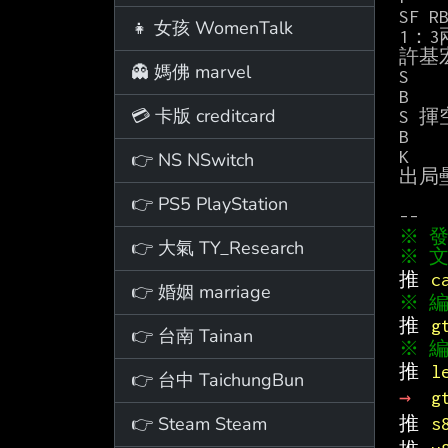
SF RB
👧 女孩 WomenTalk
1：3
許基宏
👻 媽佛 marvel
S

B

💳 卡版 creditcard
S 揮
B

K

👉 NS NSwitch
出局
👉 PS5 PlayStation
👉 大氣 TY_Research
※ 文
推 
c
👉 婚姻 marriage
推 
g
👉 台南 Tainan
推 
l
👉 台中 TaichungBun
→ 
g
👉 Steam Steam
推 
s