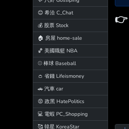
😊 希洽 C_Chat

💰 股票 Stock
🏠 房屋 home-sale
🏀 美國職籃 NBA
⚾ 棒球 Baseball
👛 省錢 Lifeismoney
🚗 汽車 car
😡 政黑 HatePolitics
💻 電蝦 PC_Shopping
🥰 韓星 KoreaStar