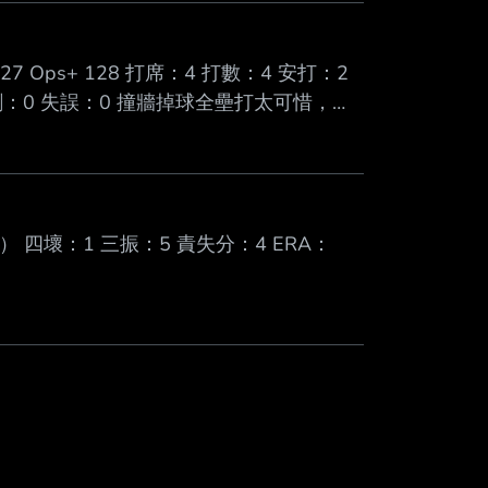
出魔法戰術盡力取勝，但可惜沒有。高層
。至於負責尋找外籍球
.427 Ops+ 128 打席：4 打數：4 安打：2
盜刺：0 失誤：0 撞牆掉球全壘打太可惜，後
球都更進步了，打擊率就算了他這種全揮擊
要有礙。 --
 四壞：1 三振：5 責失分：4 ERA：