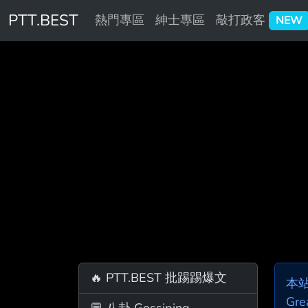
PTT.BEST
熱門專區
紳士專區
敲打政客
NEW
🔥 PTT.BEST 批踢踢爆文
本
Gre
💬 八卦 Gossiping