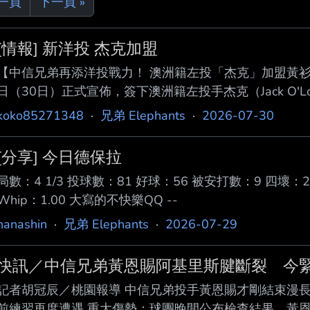
上一頁
下一頁 »
[情報] 新洋投 杰克加盟
【中信兄弟再添洋投戰力！ 澳洲籍左投「杰克」加盟黃衫
日（30日）正式宣佈，簽下澳洲籍左投手杰克（Jack O'L
杰克目前已順利完成相關加盟手續，並投入團隊訓練，為
koko85271348
·
兄弟 Elephants
·
2026-07-30
力。 現年26歲的杰克，來自澳洲阿德雷德，擁有196公
他早在2016年，年僅16歲時，便憑藉優異的投球天賦
[分享] 今日德保拉
美職業生涯。在美職小聯盟體系歷練多年
局數：4 1/3 投球數：81 好球：56 被安打數：9 四壞：2
Whip：1.00 大寫的不快樂QQ --
nanashin
·
兄弟 Elephants
·
2026-07-29
快訊／中信兄弟黃恩賜阿基里斯腱斷裂 今
記者胡冠辰／桃園報導 中信兄弟投手黃恩賜才剛結束漫長
前練習再度遭遇 重大傷勢；球團晚間公布檢查結果，黃