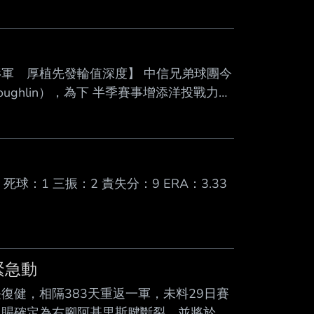
Mute
軍 厚植先發輪值深度】 中信兄弟球團今
oughlin），為下 半季賽事增添洋投戰力。
接續的賽 事做準備，展現堅實的左投壓制
分（6呎5吋）、101公斤的高大身材優勢。
獲美國職棒底特律老虎隊青睞簽約，展 開旅
 死球：1 三振：2 責失分：9 ERA：3.33
緊急動
復健，相隔383天重返一軍，未料29日賽
恩賜確定為右腳阿基里斯腱斷裂，並將於今