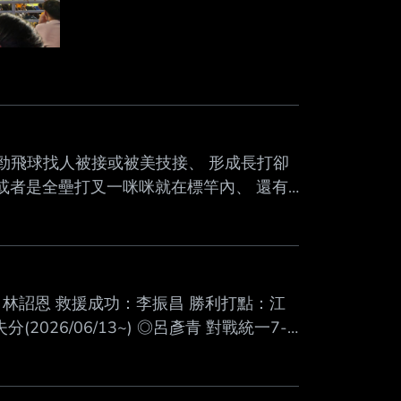
強勁飛球找人被接或被美技接、 形成長打卻
又或者是全壘打叉一咪咪就在標竿內、 還有
不放棄 這才是大家最想要看的 至於運氣不
 合理的換投時機 盡量限縮運氣成分的影響
t from JPTT on my iPhone --
敗戰投手：林詔恩 救援成功：李振昌 勝利打點：江
(2026/06/13~) ◎呂彥青 對戰統一7-
--- ◎峮 峮 中止主場11連敗 --