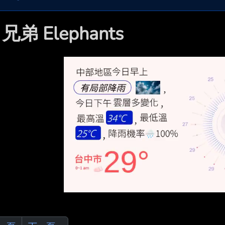

兄弟 Elephants