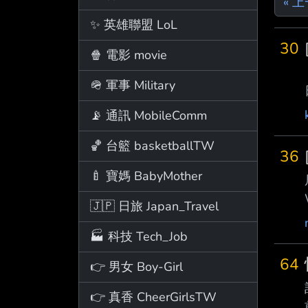
« 
✨ 英雄聯盟 LoL
30
🍿 電影 movie
🪖 軍事 Military
📡 通訊 MobileComm
🏀 台籃 basketballTW
36
🍼 寶媽 BabyMother
🇯🇵 日旅 Japan_Travel
🏭 科技 Tech_Job
64
👉 男女 Boy-Girl
👉 真香 CheerGirlsTW