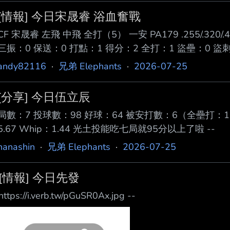
教練有本事讓空窗期最短、有方法在接近比數的比賽，使
[情報] 今日宋晟睿 浴血奮戰
選擇拿狀元路線也可以，但務必要使命必達，切勿兩頭空
CF 宋晟睿 左飛 中飛 全打（5） 一安 PA179 .255/.320/
三振：0 保送：0 打點：1 得分：2 全打：1 盜壘：0 
面顏面受傷仍然浴血奮戰令人難忘。 比起去年長打、選
andy82116
·
兄弟 Elephants
·
2026-07-25
能炸比較重要。 不過比起成績，他的臉還是腫腫的，希望不
[分享] 今日伍立辰
局數：7 投球數：98 好球：64 被安打數：6（全壘打：1）
5.67 Whip：1.44 光土投能吃七局就95分以上了啦 --
nanashin
·
兄弟 Elephants
·
2026-07-25
[情報] 今日先發
https://i.verb.tw/pGuSR0Ax.jpg --