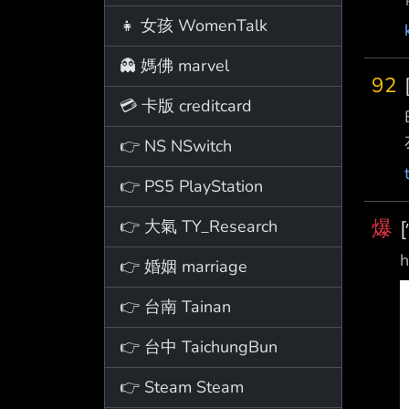
👧 女孩 WomenTalk
👻 媽佛 marvel
92
💳 卡版 creditcard
👉 NS NSwitch
👉 PS5 PlayStation
爆
👉 大氣 TY_Research
h
👉 婚姻 marriage
👉 台南 Tainan
👉 台中 TaichungBun
👉 Steam Steam