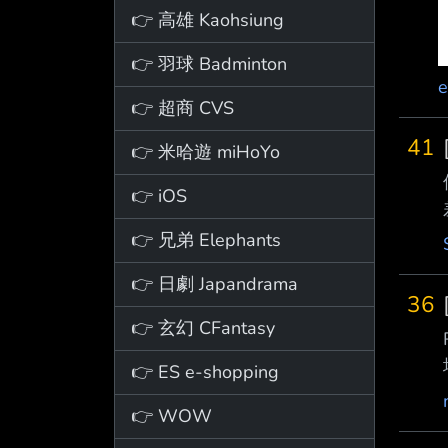
👉 高雄 Kaohsiung
👉 羽球 Badminton
e
👉 超商 CVS
41
👉 米哈遊 miHoYo
👉 iOS
👉 兄弟 Elephants
👉 日劇 Japandrama
36
👉 玄幻 CFantasy
👉 ES e-shopping
👉 WOW