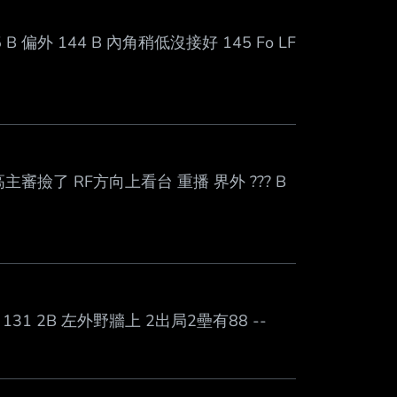
 偏外 144 B 內角稍低沒接好 145 Fo LF
高主審撿了 RF方向上看台 重播 界外 ??? B
131 2B 左外野牆上 2出局2壘有88 --