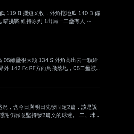
低 119 B 擺短又收，外角挖地瓜 140 B 偏
落地 喵挑戰 維持原判 1出局一二壘有人 --
高 05離壘很大顆 134 S 外角高出去一顆給
界外 142 Fc RF方向鳥飛落地，05二壘被
盛況，含今日與明日先發固定2篇，該是說
感謝仍願意堅持發2篇文的球迷。 二、球
仍努力認真，各自有做好該做的事，但就是技
還要累積經驗技術，中間形成空窗期。好