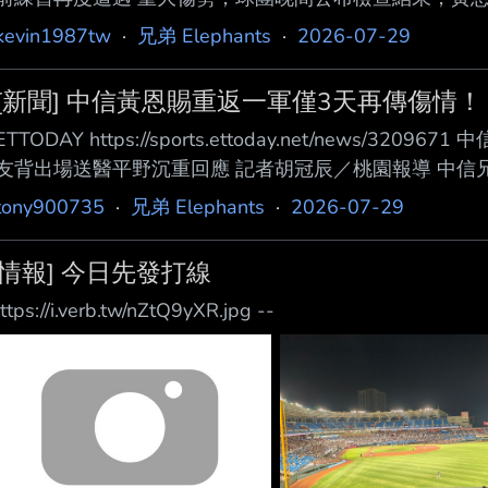
天立即接 受手術，後續復健期程仍待進一步評估。 黃恩
kevin1987tw
·
兄弟 Elephants
·
2026-07-29
動時突然停下，無法自行繼續移動，隨後由 隊友背離球
查。 總教練平野惠一稍早受訪時透露，黃恩賜受傷部位初
[新聞] 中信黃恩賜重返一軍僅3天再傳傷情！
球隊掌握資訊有限，仍須等待院方檢查結果，才能確認實
ETTODAY https://sports.ettoday.net/news
友背出場送醫平野沉重回應 記者胡冠辰／桃園報導 中信
383天重返一軍，未料29日賽前練習又傳出 傷情；他
tony900735
·
兄弟 Elephants
·
2026-07-29
並送往醫院檢查，總教練平野惠一 透露，初步研判傷勢
等待檢查結果出爐。 黃恩賜稍早賽前隨隊進行練習，過
[情報] 今日先發打線
場；平野惠 一受訪
ttps://i.verb.tw/nZtQ9yXR.jpg --