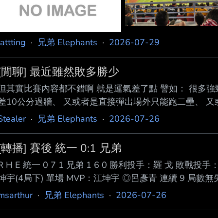
attting
·
兄弟 Elephants
·
2026-07-29
[閒聊] 最近雖然敗多勝少
但其實比賽內容都不錯啊 就是運氣差了點 譬如： 很多
差10公分過牆、 又或者是直接彈出場外只能跑二壘、 
不小心把別人的長打拖成全壘打 但是球員表現好 落後也
Stealer
·
兄弟 Elephants
·
2026-07-26
好部分 就真的有賴教練.. 做出合理的戰術、合理的棒次
希望不要再凹單了， 讓狀況差得往後排或者是別排先發吧！ ----- Sen
[轉播] 賽後 統一 0:1 兄弟
R H E 統一 0 7 1 兄弟 1 6 0 勝利投手：羅 戈 
坤宇(4局下) 單場 MVP：江坤宇 ◎呂彥青 連續 9 局數無失分
ELEVEn獅 跨季連續 11 2/3 局數無失分(2025/09/05~) 
msarthur
·
兄弟 Elephants
·
2026-07-26