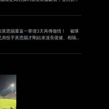
賜稍早賽前隨隊進行練習，卻在跑步準備啟
場，並在防護團隊陪同下送往醫院接受檢
步研判位於右腳腳跟及跟腱附近，但當 時
際傷勢程度。
/3209671 中信黃恩賜重返一軍僅3天再傳傷情！ 被隊
兄弟投手黃恩賜才剛結束漫長復健、相隔
在跑步啟動時突然停下，隨後由隊友背離球場
位於右腳腳跟、跟腱附近，但實際情況仍須
程中突然無法繼續移動，最後由隊友協助離