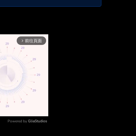
前往頁面
arrow_forward_ios
Powered by 
GliaStudios