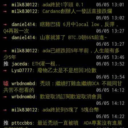
→ 
milk830122
: ada終於1字頭 0.1
→ 
milk830122
: Cardano創辦人一發話直接跌爛
→ 
daniel414
: 瞎雞巴猜 6月中local low，反彈，
Q4再殺一次
→ 
daniel414
: 山寨就算了 BTC.D朝66%前進~
→ 
milk830122
: ada已經跌回5年半前，人生能有多
少5年
推 
jaceda
: ETH灌一根..
→ 
LysD7777
: 廢物乙太是不是想回3位數
噓 
wrbdnombd
: 禿頭：繼續打雞血繼續DCA 不能同甘
共苦不想看的
→ 
wrbdnombd
: 歡迎取消訂閱歡迎取消會員
→ 
milk830122
: ada終於到5塊了 5塊台幣
推 
pttccbbs
: 最近禿頭一直被噴  ADA專案沒有進展 