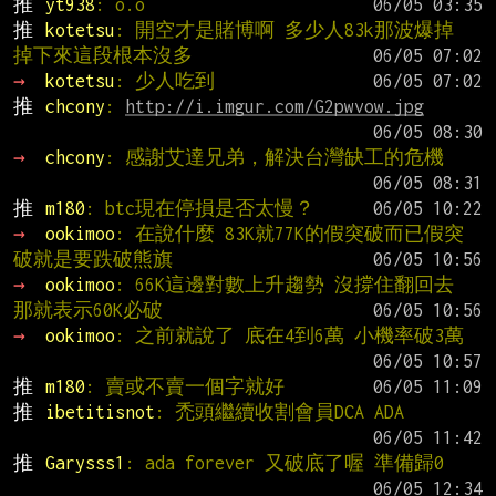
推 
yt938
: o.o
推 
kotetsu
: 開空才是賭博啊 多少人83k那波爆掉 
掉下來這段根本沒多
→ 
kotetsu
: 少人吃到
推 
chcony
: 
http://i.imgur.com/G2pwvow.jpg
→ 
chcony
: 感謝艾達兄弟，解決台灣缺工的危機
推 
m180
: btc現在停損是否太慢？
→ 
ookimoo
: 在說什麼 83K就77K的假突破而已假突
破就是要跌破熊旗
→ 
ookimoo
: 66K這邊對數上升趨勢 沒撐住翻回去 
那就表示60K必破
→ 
ookimoo
: 之前就說了 底在4到6萬 小機率破3萬
推 
m180
: 賣或不賣一個字就好
推 
ibetitisnot
: 禿頭繼續收割會員DCA ADA
推 
Garysss1
: ada forever 又破底了喔 準備歸0