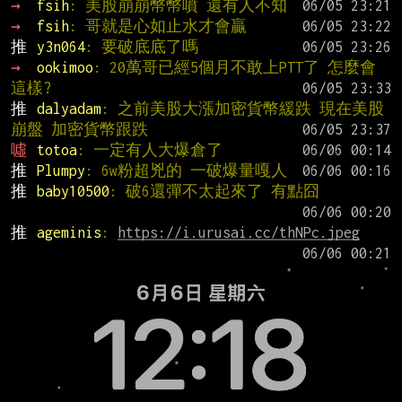
→ 
fsih
: 美股崩崩幣幣噴 還有人不知
→ 
fsih
: 哥就是心如止水才會贏
推 
y3n064
: 要破底底了嗎
→ 
ookimoo
: 20萬哥已經5個月不敢上PTT了 怎麼會
這樣?
推 
dalyadam
: 之前美股大漲加密貨幣緩跌 現在美股
崩盤 加密貨幣跟跌
噓 
totoa
: 一定有人大爆倉了
推 
Plumpy
: 6w粉超兇的 一破爆量嘎人
推 
baby10500
: 破6還彈不太起來了 有點囧
推 
ageminis
: 
https://i.urusai.cc/thNPc.jpeg