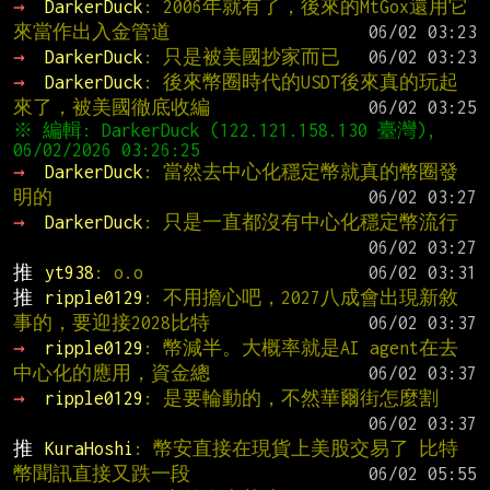
→ 
DarkerDuck
: 2006年就有了，後來的MtGox還用它
來當作出入金管道
→ 
DarkerDuck
: 只是被美國抄家而已
→ 
DarkerDuck
: 後來幣圈時代的USDT後來真的玩起
來了，被美國徹底收編
※ 編輯: DarkerDuck (122.121.158.130 臺灣), 
→ 
DarkerDuck
: 當然去中心化穩定幣就真的幣圈發
明的
→ 
DarkerDuck
: 只是一直都沒有中心化穩定幣流行
推 
yt938
: o.o
推 
ripple0129
: 不用擔心吧，2027八成會出現新敘
事的，要迎接2028比特
→ 
ripple0129
: 幣減半。大概率就是AI agent在去
中心化的應用，資金總
→ 
ripple0129
: 是要輪動的，不然華爾街怎麼割
推 
KuraHoshi
: 幣安直接在現貨上美股交易了 比特
幣聞訊直接又跌一段