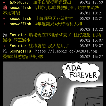
→ 
a96340379
: 血不自覺從嘴角流出
噓 
snowoffish
: 以前可以瞎幾把亂漲，現在主流幣
不太可能
→ 
snowoffish
: 上輪漲飛天94流動性
→ 
snowoffish
: 4年週期只4天時地利人和
推 
Ensidia
: 礦場現在都租給AI去了 往好處想 供給
減少 礦工減少
→ 
Ensidia
: 往壞處想 沒人想玩了
推 
George1118
: 
https://i.mopix.cc/UvZuX1.jpg
禿頭D與憨憨訂閱小夥