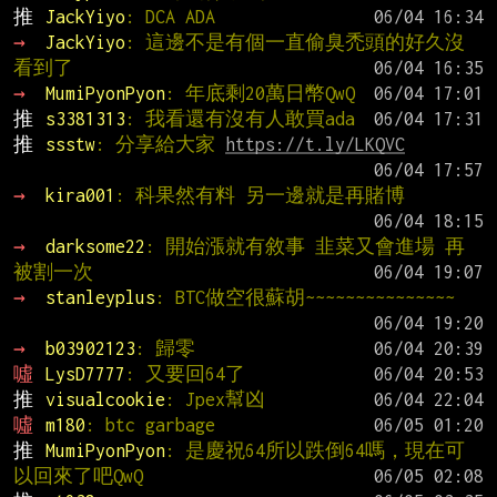
推 
JackYiyo
: DCA ADA
→ 
JackYiyo
: 這邊不是有個一直偷臭禿頭的好久沒
看到了
→ 
MumiPyonPyon
: 年底剩20萬日幣QwQ
推 
s3381313
: 我看還有沒有人敢買ada
推 
ssstw
: 分享給大家 
https://t.ly/LKQVC
→ 
kira001
: 科果然有料 另一邊就是再賭博
→ 
darksome22
: 開始漲就有敘事 韭菜又會進場 再
被割一次
→ 
stanleyplus
: BTC做空很蘇胡~~~~~~~~~~~~~~~
→ 
b03902123
: 歸零
噓 
LysD7777
: 又要回64了
推 
visualcookie
: Jpex幫凶
噓 
m180
: btc garbage
推 
MumiPyonPyon
: 是慶祝64所以跌倒64嗎，現在可
以回來了吧QwQ