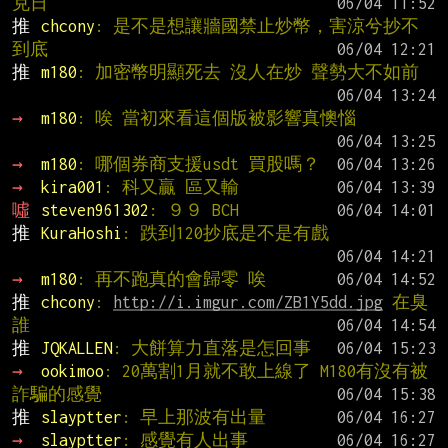
克日
推 
chcony
: 是不是想讓牆國禁止炒幣，害涼兮抄不
到底
推 
m180
: 加密幣明顯死去 沒人在炒 聲勢大不如前
→ 
m180
: 唉 當初來看這個版被影響真懊惱
→ 
m180
: 哪個券商支援usdt 買股嗎？
→ 
kira001
: 科又贏 區又輸
噓 
steven961302
: ９９ BCH
推 
KuraHoshi
: 跌到120抄底是不是有戲
→ 
m180
: 再不跑真的會歸零 唉
推 
chcony
: 
http://i.imgur.com/ZB1Y5dd.jpg
 在臭
誰
推 
JQKALLEN
: 大餅算力直落是怎回事
→ 
ookimoo
: 20萬割1月就不敢上線了 M180有沒有被
詐騙的感覺
推 
slayptter
: 早上那波有出量
→ 
slayptter
: 感覺有人出事