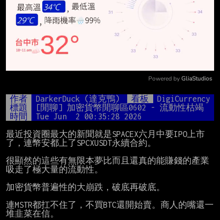
Powered by 
GliaStudios
Mute
作者
DarkerDuck (達克鴨)
看板
DigiCurrency
標題
[閒聊] 加密貨幣閒聊區0602 - 流動性枯竭
時間
Tue Jun  2 00:35:28 2026
最近投資圈最大的新聞就是SPACEX六月中要IPO上市
了，連幣安都上了SPCXUSDT永續合約。

很顯然的這些有無限本夢比而且還真的能賺錢的產業
吸走了極大量的流動性。

加密貨幣普遍性的大崩跌，破底再破底。

連MSTR都扛不住了，不買BTC還開始賣。商人的嘴還一
堆韭菜在信。
