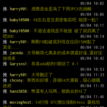
推 
harry901
: 感覺資金是為了下周SPCX先抽離
推 
baby10500
: 60左右是交易密集區吧 能撐一點?
推 
baby10500
: 不過這邊我是不敢接 破了就四萬了
吧XDD
推 
harry901
: 剛剛10點破底到現在拉回1500點了  
莫非....
推 
jaceda
: 大哥離我七萬多的成本價還好遠,還好沒
撿很多
推 
Garysss1
: 恭喜ada順利1開頭了 0.1
推 
harry901
: 大哥翻正了
推 
chcony
: 華西街好壞，弄個64大屠殺，噁心牆國
政府
推 
hans5858
: 幣還有人玩嗎，都跑去炒AI了
推 
movieghost
: 64行情 BTC價位強制64xxx 慶祝坦