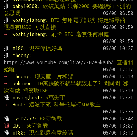
推 
baby10500
: 砍破萬點 只彈2000 要繼續向下測的
意思嗎
推 
woshiyisheng
: BTC 無用電子訊號 鐵定歸零的 
選擇有USDC 可以直接
→ 
woshiyisheng
: 刷卡 BTC 毫無任何用處
推 
m180
: 現在停損好嗎
推 
chcony
: 
https://www.youtube.com/live/7ZHZeSkaubA
 直播開
始囉
→ 
chcony
: 聊天室一片和諧
→ 
ookimoo
: 10萬跌破不就早就該走了? 問問問 哪
次有做 搞笑呢180
推 
movieghost
: 6萬失守
→ 
Hunt
: 這波下來 科畢托屌打ADA教主
推 
LysD7777
: 60守衛戰
噓 
GDs
: 50守衛戰
推 
m180
: 現在跑還有意義嗎