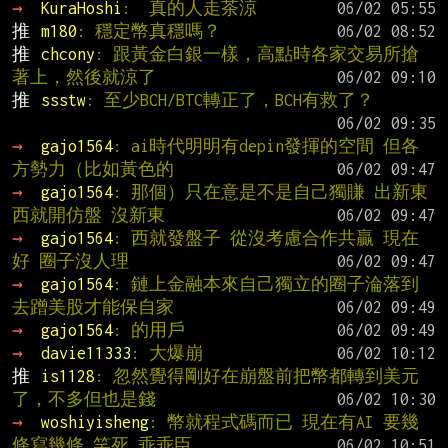
→ 
KuraHoshi
:  真的人走茶涼
推 
m180
: 穩定幣真穩嗎？
推 
chcony
: 跟黃金白銀一樣，高點時各家交易所搶
著上，然後就涼了
推 
ssstw
: 至少BCH/BTC轉正了，BCH有救了？
→ 
gajo1564
: ai時代明明有depin發揮的空間 但各
方勢力（比如黃色的
→ 
gajo1564
: 那個）只在意是不是自己獨賺 出新東
西就開仿盤 沒新東
→ 
gajo1564
: 西就發盤子 從沒考慮合作共贏 現在
好 圈子沒人理
→ 
gajo1564
: 鏈上金融本來自己獨立的圈子淪落到
去蹭美股才能保自家
→ 
gajo1564
: 的用戶
→ 
davie11333
: 大爆崩
推 
is1128
: 忽然覺得剛好在崩盤前把幣都轉到美元
了，不多但也是錢
→ 
woshiyisheng
: 幣就程式碼而已 現在有AI 要幾
條寫幾條 笑死 乖乖臣