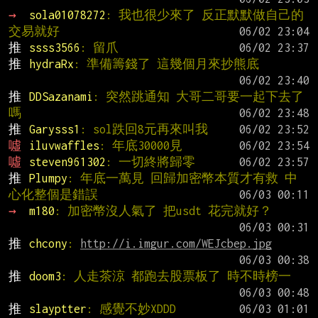
→ 
sola01078272
: 我也很少來了 反正默默做自己的
交易就好
推 
ssss3566
: 留爪
推 
hydraRx
: 準備籌錢了 這幾個月來抄熊底
推 
DDSazanami
: 突然跳通知 大哥二哥要一起下去了
嗎
推 
Garysss1
: sol跌回8元再來叫我
噓 
iluvwaffles
: 年底30000見
噓 
steven961302
: 一切終將歸零
推 
Plumpy
: 年底一萬見 回歸加密幣本質才有救 中
心化整個是錯誤
→ 
m180
: 加密幣沒人氣了 把usdt 花完就好？
推 
chcony
: 
http://i.imgur.com/WEJcbep.jpg
推 
doom3
: 人走茶涼 都跑去股票板了 時不時榜一
推 
slayptter
: 感覺不妙XDDD