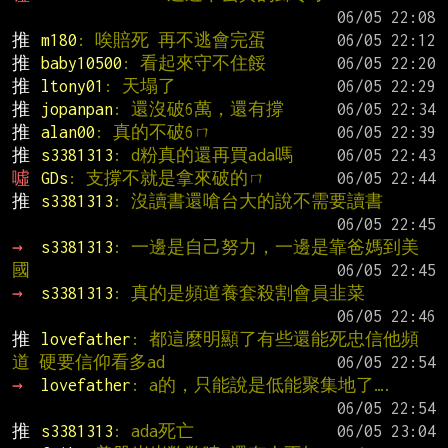
推 
m180
: 唉賠死 再不逃會完蛋
推 
baby10500
: 看起來守不住餒
推 
ltony01
: 天塌了
推 
jopanpan
: 還沒破6萬，還有撐
推 
alan00
: 真的不破6ㄇ
推 
s3381313
: d粉真的還再買ada嗎
噓 
GDs
: 支撐不就是拿來破的ㄇ
推 
s3381313
: 沒讀書還嗆台大的說不需要讀書
→ 
s3381313
: 一邊是自己努力，一邊是靠爸媽到美
國
→ 
s3381313
: 真的是頻道養套殺割會員韭菜
推 
lovefather
: 都這麼明顯了有些還能死忠信他頻
道 硬要信仰看多ad
→ 
lovefather
: a的，只能說是低能聚集地了….
推 
s3381313
: ada死亡