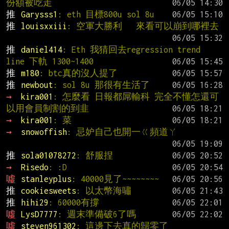
份額被吃走
推 
Garysss1
: eth 目標800u sol 8u
推 
louisxxiii
: 空軍大勝利   來看可以崩到哪裡去
推 
daniel414
: Eth 我猜回去regression trend 
line 下軌 1300~1400
推 
m180
: btc真的沒人提了
推 
newbout
: sol 8u 那很有生活了
→ 
kira001
: 怎麼看 日報都屌輸科 完全不懂怎還可
以用會員制割的到韭
→ 
kira001
: 菜
→ 
snowoffish
: 忌妒自己也開一ㄍ頻道ㄚ
推 
sola01078272
: 舒服捏
→ 
Risedo
: :D
噓 
stanleyplus
: 40000見了~~~~~~~~
推 
cookiesweets
: 以太幣海嘯
推 
hihi29
: 60000有撐
噓 
LysD7777
: 週末準備破6了嗎
噓 
steven961302
: 這邊下去真的歸零了