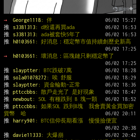
→ 
George1118
: 伴
推 
s3381313
: d粉還再買ada
推 
s3381313
: ada被套快5年了
推 
h0103661
: 好消息：穩定幣市值持續創歷史新高
→ 
h0103661
: 壞消息：區塊鏈只剩穩定幣了
推 
slayptter
: BTC跌破7萬
推 
sola01078272
: 唉 舒服
推 
slayptter
: 資金輪動~正常
推 
pttccbbs
: 散戶走光了 是好現象
推 
newbout
: SOL 有種跌到 8 塊一顆
推 
pttccbbs
: 如果SOL 跌到8塊  我會賣黃金買加密
貨幣  哈
推 
harry901
: BTC信仰長期看漲  慢慢撿便宜
推 
davie11333
: 大爆崩