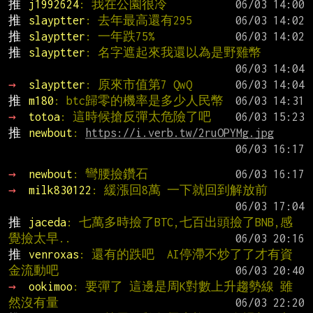
推 
j1992624
: 我在公園很冷
推 
slayptter
: 去年最高還有295
推 
slayptter
: 一年跌75%
推 
slayptter
: 名字遮起來我還以為是野雞幣
→ 
slayptter
: 原來市值第7 QwQ
推 
m180
: btc歸零的機率是多少人民幣
→ 
totoa
: 這時候搶反彈太危險了吧
推 
newbout
: 
https://i.verb.tw/2ruOPYMg.jpg
→ 
newbout
: 彎腰撿鑽石
→ 
milk830122
: 緩漲回8萬 一下就回到解放前
推 
jaceda
: 七萬多時撿了BTC,七百出頭撿了BNB,感
覺撿太早..
推 
venroxas
: 還有的跌吧  AI停滯不炒了了才有資
金流動吧
→ 
ookimoo
: 要彈了 這邊是周K對數上升趨勢線 雖
然沒有量