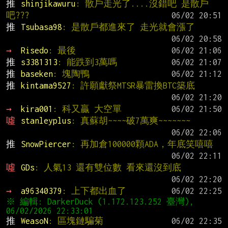
推 
shinjikawuru
: 散戶走光了....沒錯吧 是散戶
吧???
推 
Tsubasa98
: 是散戶都進來了 走光就會漲了
→ 
Risedo
: 最後
推 
s3381313
: 能跌到3萬嗎
推 
baseken
: 塊陶鴨
推 
kintama9527
: 許願獻祭MTSR暴雷換BTC築底
→ 
kira001
: 科又贏 大空單
噓 
stanleyplus
: 真蘇胡~~~~破7萬爽~~~~~~~
推 
SnowPiercer
: 再加倉100000顆ADA，年底笑嘻嘻
噓 
GDs
: 人氣13 還有雙位數 看來還沒到底
→ 
a96340379
: 上下都出血了
※ 編輯: DarkerDuck (1.172.123.252 臺灣), 
推 
WeasoN
: 區塊鏈騙菊