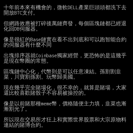
十年前本來有機會的，微軟DELL產業巨頭頭都洗下去
開放BTC支付。

但網路效應被打碎後萬鏈齊發，每個區塊鏈都已經退
化回DB伺服器。

像是很紅的Base鏈實在看不出到底和可以跑智能合約
的伺服器有什麼不同

出塊排序器就Coinbase獨家經營，更恐怖的是這幾乎
是現在幣圈的常態。

區塊鏈中心化，代幣則是可以任意凍結。孫割割韭
菜，川寶割孫割。玩幣歸美國。

現在幾乎完全賭場化，很不幸的，就算是賭場，大家
還比較喜歡賭骰子不容易被操控的。

像是以前賭那種meme幣，價格隨便主力填，韭菜也漸
漸割光了。

所以現在交易所才狂上和實際世界股票和大宗原物料
連結的賭博合約。
