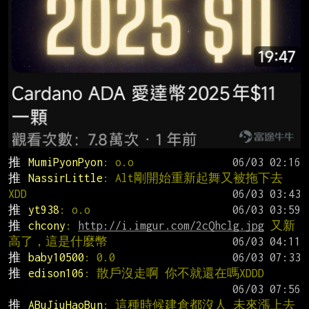
推 
MumiPyonPyon
: o.o
推 
NassirLittle
: Alt剛開始重新起舞又被拖下去
XDD
推 
yt938
: o.o
推 
chcony
: 
http://i.imgur.com/2cQhclg.jpg
 又新
高了，這是什麼幣
推 
baby10500
: 0.0
推 
edison106
: 散戶沒走啊 你不就還在嗎XDDD
推 
ABuJiuHaoBun
: 這種時候建倉都沒人 未來漲上去