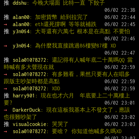
推 
ddshu
: 今晚大場面 比特一直 下餃子
推 
alan00
: 加密貨幣 給到拉完了
→ 
alan00
: eth還死撐啊 等等就補跌
推 
y3n064
: 大哥還有六萬七 根本是在高點 不要怕
→ 
y3n064
: 為什麼我直接跳過86樓變87樓 XD
推 
sola01078272
: 還記得有人喊年底二十萬嗎QQ 當
時喊有多大聲現在就
→ 
sola01078272
: 有多難看，果然只要有人在唱多
跟版主吵架時都是高點
→ 
sola01078272
: XDD
推 
harry901
: 現在也才六月  年底要上二十萬樓上
要?
→ 
DarkerDuck
: 現在這板我基本上不發文了，應該
也很難吵架了
推 
visualcookie
: 哭哭了
→ 
sola01078272
: 要啥？ 你知道他喊多久嗎XD