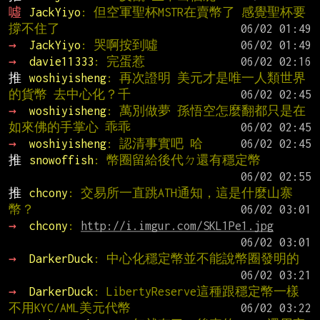
噓 
JackYiyo
: 但空軍聖杯MSTR在賣幣了 感覺聖杯要
撐不住了
→ 
JackYiyo
: 哭啊按到噓
→ 
davie11333
: 完蛋惹
推 
woshiyisheng
: 再次證明 美元才是唯一人類世界
的貨幣 去中心化？千
→ 
woshiyisheng
: 萬別做夢 孫悟空怎麼翻都只是在
如來佛的手掌心 乖乖
→ 
woshiyisheng
: 認清事實吧 哈
推 
snowoffish
: 幣圈留給後代ㄉ還有穩定幣
推 
chcony
: 交易所一直跳ATH通知，這是什麼山寨
幣？
→ 
chcony
: 
http://i.imgur.com/SKL1Pe1.jpg
→ 
DarkerDuck
: 中心化穩定幣並不能說幣圈發明的
→ 
DarkerDuck
: LibertyReserve這種跟穩定幣一樣
不用KYC/AML美元代幣