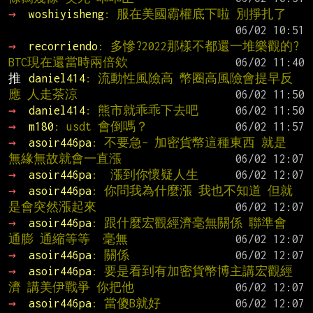
→ 
woshiyisheng
: 服在美國霸權底下啦 別掙扎了
→ 
recorriendo
: 多慘?2022那樣不都還一堆樂觀的?
BTC現在還當時兩倍欸
推 
daniel414
: 流動性風險高 幣圈高風險會提早反
應 人走茶涼
→ 
daniel414
: 熊市就乖乖下去吧
→ 
m180
: usdt 會倒嗎？
→ 
asoir446pa
: 不要急~ 加密貨幣這種東西 就是 
無緣無故就會一直漲
→ 
asoir446pa
:  漲到你懷疑人生
→ 
asoir446pa
: 你問我為什麼漲 我也不知道 但就
是會突然漲起來
→ 
asoir446pa
: 跟什麼宏觀經濟毫無關係 聯準會 
通膨 通縮等等  毫無
→ 
asoir446pa
: 關係
→ 
asoir446pa
: 要是看到有加密貨幣博主講宏觀經
濟 講美伊戰爭 你把他
→ 
asoir446pa
: 當傻B就好