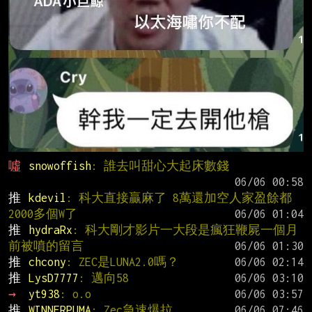
噓 
snowoffish
: 誰去叫甜心大起床數錢
推 
kdevil
: 科大直接贏麻了 8萬還加空人家盈餘都
2000多個W了
推 
hydraRx
: 科大剛才影片一大段是瘋狂鞭屍一個月
前被噴的留言
推 
chcony
: ZEC是LUNA2.0嗎？
推 
LysD7777
: 邁向58
→ 
yt938
: o.o
推 
WINNERPUMA
: Zec急速爆拉