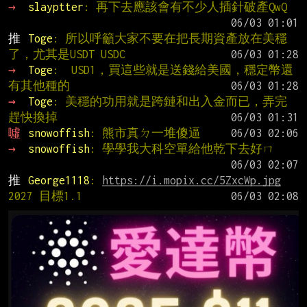
→ 
slayptter
: 再下去應該會有不少人插針破產QwQ
推 
Toge
: 所以呼籲大家不要在把長期資產放在美穩
了，尤其是USDT USDC
→ 
Toge
:  USD1，買這些就是送錢給美國，穩定幣還
有其他種的
→ 
Toge
: 美穩的功用就是跨鏈和出入金而已，弄完
趕快換掉
噓 
snowoffish
: 熊市真ㄉ一堆傻逼
→ 
snowoffish
: 學學我大科空單給他乾下去好ㄇ
推 
George1118
: 
https://i.mopix.cc/5ZxcWp.jpg
2027 目標1.1