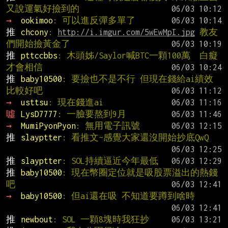
又說運氣好撿到的
→ 
ookimoo
: 可以進反彈多單了
推 
chcony
: 
http://i.imgur.com/5wEwMpI.jpg
 教友
們開始撿黃金了
推 
pttccbbs
: 木頭姊/Saylor喊BTC一顆100萬  白癡
才會相信
推 
baby10500
: 要撿也不是不行 但現在錢給ai績效
比較好吧
→ 
usttsu
: 現在錢進ai
噓 
LysD7777
: 一臉要熬到9月
→ 
MumiPyonPyon
: 無用電子訊號
推 
slayptter
: 看推文~感覺大家還沒開始抄底QwQ
推 
slayptter
: SOL持續逼近今年最低
推 
baby10500
: 現在幣圈定位就是吸股票溢出的熱錢
吧
→ 
baby10500
: 但ai還在吸 不知道要蹲到啥時
推 
newbout
: SOL 一顆8塊時我狂抄