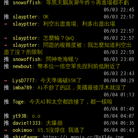
推 
snowoffish
: 等黑天鵝灰犀牛炸ㄌ再進場都不虧
推 
slayptter
: OK
→ 
slayptter
: 利空出盡進場、利多出盡出場
→ 
slayptter
: 怎麼輸？QwQ
→ 
slayptter
: 問題的複雜度被：我怎麼知道利空出
盡了沒？所限制
推 
snowoffish
: 問神奇海螺ㄅ
推 
newbout
: 幣本位一倍空單先捏到前低附近了
→ 
LysD7777
: 今天準備破65K了
推 
imba789
: Ai不炒了的話，美國最後浮木就沒了
推 
Toge
: 今天AI和太空都跌慘了，都一樣啦
推 
yt938
: o.o
推 
davie11333
: 大爆崩
→ 
ookimoo
: 65.5沒撐住 我逃了
推 
shinfaang
: 
https://i.mopix.cc/BsXl4y.jpg