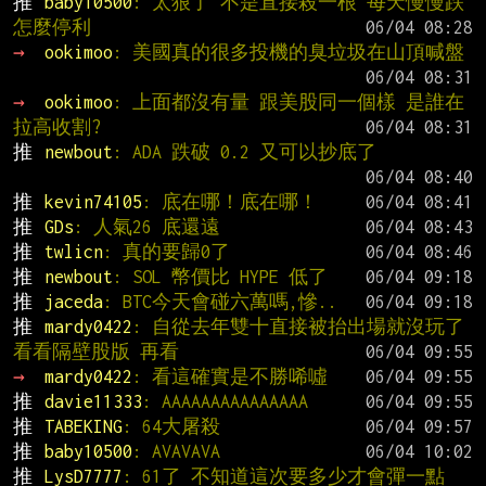
推 
baby10500
: 太狠了 不是直接殺一根 每天慢慢跌
怎麼停利
→ 
ookimoo
: 美國真的很多投機的臭垃圾在山頂喊盤
→ 
ookimoo
: 上面都沒有量 跟美股同一個樣 是誰在
拉高收割?
推 
newbout
: ADA 跌破 0.2 又可以抄底了
推 
kevin74105
: 底在哪！底在哪！
推 
GDs
: 人氣26 底還遠
推 
twlicn
: 真的要歸0了
推 
newbout
: SOL 幣價比 HYPE 低了
推 
jaceda
: BTC今天會碰六萬嗎,慘..
推 
mardy0422
: 自從去年雙十直接被抬出場就沒玩了 
看看隔壁股版 再看
→ 
mardy0422
: 看這確實是不勝唏噓
推 
davie11333
: AAAAAAAAAAAAAAA
推 
TABEKING
: 64大屠殺
推 
baby10500
: AVAVAVA
推 
LysD7777
: 61了 不知道這次要多少才會彈一點