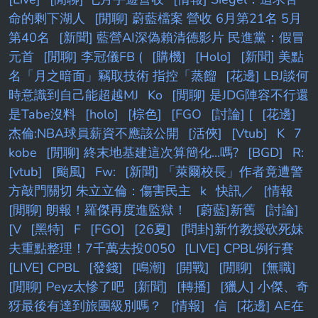
命的剩下湖人
[閒聊] 蔚藍檔案 營收 6月第21名 5月
第40名
[新聞] 藍營AI深偽賴清德影片 民進黨：假冒
元首
[閒聊] 李冠儀FB (
[購機]
[Holo]
[新聞] 美點
名「月之暗面」竊取技術 指控「蒸餾
[花邊] LBJ談何
時意識到自己能超越MJ
Ko
[閒聊] 是JDG陣容不行還
是Tabe沒料
[holo]
[棕色]
[FGO
[討論] [
[花邊]
杰倫:NBA球員薪資不應該公開
[活俠]
[Vtub]
K
7
kobe
[閒聊] 終末地基建這次算簡化...嗎?
[BGD]
R:
[vtub]
[颱風]
Fw:
[新聞] 「萊爾校長」作者竟遭警
方敲門關切 朱立立倫：傷害民主
k
快訊／
[情報
[閒聊] 朗報！羅傑再度進監獄！
[蔚藍]新舊
[討論]
[V
[黑特]
F
[FGO]
[26夏]
[問卦]新竹教授砍死妹
夫重點整理！7千萬去投0050
[LIVE] CPBL例行賽
[LIVE] CPBL
[發錢]
[鳴潮]
[開戰]
[閒聊]
[無職]
[閒聊] Peyz太慘了吧
[新聞]
[轉播]
[獵人] 小傑、奇
犽最後有達到旅團級別嗎？
[情報]
信
[花邊] AE在