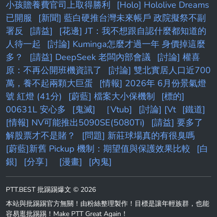
小孩贍養費官司上取得勝利
[Holo] Hololive Dreams
已開服
[新聞] 藍白硬推台灣未來帳戶 政院擬祭不副
署反
[請益]
[花邊] JT：我不想跟自認什麼都知道的
人待一起
[討論] Kuminga怎麼才過一年 身價掉這麼
多？
[請益] DeepSeek 老闆內部會議
[討論] 權喜
原：不再公開班機資訊了
[討論] 雙北實居人口近700
萬，養不起兩顆大巨蛋
[情報] 2026年 6月份景氣燈
號 紅燈 (41分)
[蔚藍] 檔案大小保機制
[標的]
00631L 安心多
[鬼滅]
［Vtub]
[討論] [Vt
[鐵道]
[情報] NV可能推出5090SE(5080Ti)
[請益] 要多了
解股票才不是賭？
[問題] 新莊球場真的有很臭嗎
[蔚藍]新舊 Pickup 機制：期望值與保護效果比較
[白
銀]
[分享］
[漫畫]
[內鬼]
PTT.BEST 批踢踢爆文 © 2026
本站與批踢踢官方無關！由粉絲整理製作！目標是讓年輕族群，也能
容易逛批踢踢！Make PTT Great Again！