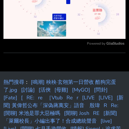
Powered by 
GliaStudios
Mute
熱門搜尋
：
[鳴潮] 秧秧·玄翎第一日營收 酷狗完蛋
了.jpg
[討論]
[活俠
[母雞]
[MyGO]
[問卦]
[Fate]
[
RE:
re
［Vtub
Re
r
[LIVE
[LIVE]
[新
聞] 黃偉哲公布「深偽蔣萬安」語音 殷瑋
R
Re:
[閒聊] 米池是罪大惡極嗎
[閒聊] Josh
RE
[新聞]
「萊爾校長」小編出事了！合成總統聲音
[live]
[Live]
[閒聊] 七月手遊營收
[情報] Siegel：追求苦