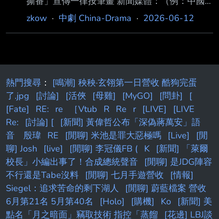
撕番」宣傳一律按筆畫 新聞媒體：（例：中國
時報、東森新聞） ETTODAY 記者姓名：（無記
zkow
·
中劇 China-Drama
·
2026-06-12
者姓名之新聞不得轉錄） 蔡宜芳 新聞連結：
https://star.ettoday.net/news/3182468 新聞內
文： 陸演藝圈頒鐵腕新規！7月起「嚴禁撕番」
宣傳一律按筆畫 記者蔡宜芳／綜合報導 大陸演
藝圈演員「撕番」（競爭姓名排序）的亂象，在
熱門搜尋
：
[鳴潮] 秧秧·玄翎第一日營收 酷狗完蛋
近年愈演愈烈，對此，中國電視劇 製作產業協
了.jpg
[討論]
[活俠
[母雞]
[MyGO]
[問卦]
[
會等三家單位，正式於12日頒佈新規，祭出相當
[Fate]
RE:
re
［Vtub
R
Re
r
[LIVE]
[LIVE
嚴格的演員署名規定，宣布將 從源
Re:
[討論] [
[新聞] 黃偉哲公布「深偽蔣萬安」語
音 殷瑋
RE
[閒聊] 米池是罪大惡極嗎
[Live]
[閒
聊] Josh
[live]
[閒聊] 李冠儀FB (
K
[新聞] 「萊爾
校長」小編出事了！合成總統聲音
[閒聊] 是JDG陣容
不行還是Tabe沒料
[閒聊] 七月手遊營收
[情報]
Siegel：追求苦命的剩下湖人
[閒聊] 蔚藍檔案 營收
6月第21名 5月第40名
[Holo]
[購機]
Ko
[新聞] 美
點名「月之暗面」竊取技術 指控「蒸餾
[花邊] LBJ談