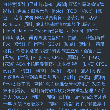
何時意識到自己能超越MJ
[新聞] 藍營AI深偽賴清德
影片 民進黨：假冒元首
[holo]
[FGO
[Vtub]
[棕
色]
[花邊] 杰倫:NBA球員薪資不應該公開
[活俠]
R:
kobe
[閒聊] 終末地基建這次算簡化...嗎?
7
[Holo] Hololive Dreams已開服
k
[vtub]
[BGD]
[閒聊] 朗報！羅傑再度進監獄！
快訊／
[蔚藍]新舊
Fw:
[發錢]
F
[情報
[26夏]
[颱風]
[新聞] 「萊爾
校長」作者竟遭警方敲門關切 朱立立倫：傷害民主
[黑特]
[討論] [V
[LIVE] CPBL
[開戰]
信
[FGO]
[花邊] AE在小孩贍養費官司上取得勝利
[LIVE] CPBL
例行賽
[請益]
[轉播]
[鐵道]
[鳴潮]
[獵人] 小傑、
奇犽最後有達到旅團級別嗎？
[情報]
[無職]
[閒聊]
Peyz太慘了吧
[新聞] 藍白硬推台灣未來帳戶 政院擬
祭不副署反
[問卦]新竹教授砍死妹夫重點整理！7千
萬去投0050
[新聞]
[閒聊
[討論] Kuminga怎麼才過
一年 身價掉這麼多？
[閒聊]
[請益] 要多了解股票才