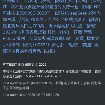
不是賭？
［Vtub]
[漫畫]
[討論] [Vt
[內鬼]
[花邊]
JT：我不想跟自認什麼都知道的人待一起
[情報] NV
可能推出5090SE(5080Ti)
[請益] DeepSeek 老闆內
部會議
[討論] 權喜原：不再公開班機資訊了
[討論]
雙北實居人口近700萬，養不起兩顆大巨蛋
[情報]
2026年 6月份景氣燈號 紅燈 (41分)
[蔚藍]新舊
Pickup 機制：期望值與保護效果比較
[蔚藍] 檔案大
小保機制
[標的] 00631L 安心多
[鬼滅]
[問題] 新
莊球場真的有很臭嗎
[白銀]
PTT.BEST 批踢踢爆文 © 2026
本站與批踢踢官方無關！由粉絲整理製作！目標是讓年輕族群，也能
容易逛批踢踢！Make PTT Great Again！
Last updated post:
[basketballTW] [新聞] 走了乘客來了駕駛 新北國
王簽周儀翔無緣與
Last updated at: 2026-08-08 05:14:28