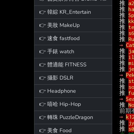
推 
a
推 
h
👉 韓綜 KR_Entertain
推 
S
推 
k
👉 美妝 MakeUp
推 
t
推 
s
👉 速食 fastfood
推 
R
→ 
Ca
👉 手錶 watch
推 
j
推 
i
推 
m
👉 體適能 FITNESS
推 
j
→ 
Pe
👉 攝影 DSLR
推 
s
推 
s
👉 Headphone
推 
f
→ 
Se
👉 嘻哈 Hip-Hop
推 
N
👉 轉珠 PuzzleDragon
→ 
k1
推 
j
推 
s
👉 美食 Food