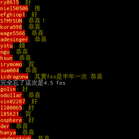
ery0615
: 好                                  
aniel50506
: 推                                
wefghiop1
: 好                                 
USTMYSUN
: 恭喜！                              
ekora998
: 恭喜                                
ewage5566
: 恭喜                               
ladesinger
: 恭喜                              
oystu
: 錢                                    
uogu
: 恭喜                                    
nhsun
: 恭喜                                   
airymomo
: 賀                                  
isum004
: 恭喜                                 
ricdragonw
: 其實fes是半年一次 恭喜              
agolin
: 好                                   
wodollar
: 恭喜                                
evin02287
: 好                                 
ill00065
: 好                                  
kl85621
: 賀                                  
iosphere
: 好                                  
2der
: 恭喜                                    
chanya
: 恭喜                                  
hunderstrok
: 恭喜                             