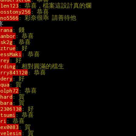
alen123
: 恭喜，檔案這設計真的爛                 
rosstony256
: 恭喜                             
ino5566
: 彩奈很乖 請善待他                      
irana
: 錢                                    
hanbor
: 恭喜                                  
ask2g
: 恭喜                                   
uztrue
: 好                                   
uessMaki
: 恭喜                                
irey
: 好                                     
erding
: 相對圓滿的檔生                         
arry841120
: 恭喜                              
sdery
: 好                                    
aqua
: 賀                                     
dolph72
: 恭喜                                 
yhard
: 賀                                    
ibara
: 賀                                    
92306130
: 好                                  
etsumi
: 恭喜                                  
ori
: 恭喜                                     
lex0083
: 賀                                  
evelesin
: 賀                                  