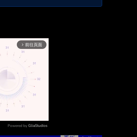
前往頁面
arrow_forward_ios
Powered by 
GliaStudios