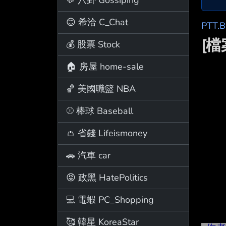
😊 希洽 C_Chat
PTT.
[
💰 股票 Stock
🏠 房屋 home-sale
🏀 美國職籃 NBA
⚾ 棒球 Baseball
👛 省錢 Lifeismoney
🚗 汽車 car
😡 政黑 HatePolitics
💻 電蝦 PC_Shopping
🥰 韓星 KoreaStar