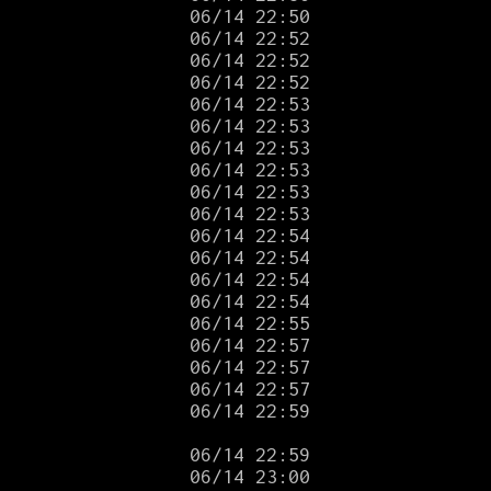
                
                
                 
                 
                 
                
                 
                
                
                
                
             
                
                 
                
                
                
                 
             
 06/14 22:59

                
                