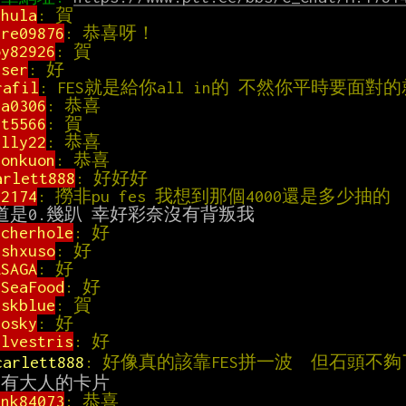
chula
: 賀                                    
ure09876
: 恭喜呀！                            
oy82926
: 賀                                  
tser
: 好                                     
rafil
: FES就是給你all in的 不然你平時要面對的
ca0306
: 恭喜                                  
yt5566
: 賀                                   
elly22
: 恭喜                                  
ionkuon
: 恭喜                                 
arlett888
: 好好好                             
92174
: 撈非pu fes 我想到那個4000還是多少抽的     
rcherhole
: 好                                 
ishxuso
: 好                                  
ASAGA
: 好                                    
uSeaFood
: 好                                  
eskblue
: 賀                                  
posky
: 好                                    
ilvestris
: 好                                 
carlett888
: 好像真的該靠FES拼一波  但石頭不夠
ink84073
: 恭喜                                