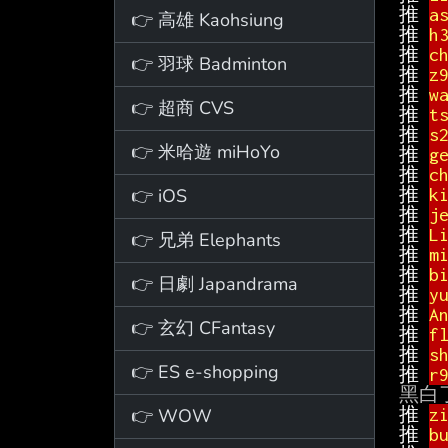
推 
a
👉 高雄 Kaohsiung
推 
h
推 
c
👉 羽球 Badminton
推 
z
推 
w
👉 超商 CVS
推 
t
推 
s
👉 米哈遊 miHoYo
推 
g
推 
c
👉 iOS
推 
k
推 
j
推 
L
👉 兄弟 Elephants
推 
m
推 
b
👉 日劇 Japandrama
推 
y
推 
A
👉 玄幻 CFantasy
推 
f
推 
s
👉 ES e-shopping
推 
r
👉 WOW
推 
z
推 
b