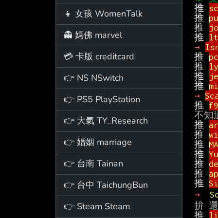
推 
s
👧 女孩 WomenTalk
推 
p
推 
j
👻 媽佛 marvel
推 
l
→ 
Is
💳 卡版 creditcard
推 
p
推 
l
推 
j
👉 NS NSwitch
推 
m
→ 
Sc
👉 PS5 PlayStation
推 
f
👉 大氣 TY_Research
推 
a
推 
w
👉 婚姻 marriage
推 
M
推 
Y
👉 台南 Tainan
推 
d
推 
a
推 
S
👉 台中 TaichungBun
→ 
S
👉 Steam Steam
推 
l