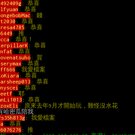
2492409g
: 恭喜                                
alfyuan
: 恭喜                                 
pongebobMac
: 錢                               
kt2030
: 恭喜                                  
eresa4785
: 恭喜                               
66449
: 推                                    
ucca
: 恭喜！                                  
terpillarK
: 恭喜                              
anfat
: 恭喜                                   
lovenatsuho
: 賀                               
iserymax
: 恭喜                                
eff666
: 我愛檔案                              
koKiara
: 恭喜                                 
tarsheep013
: 恭喜                             
onyscei
: 恭喜                                 
ueetf
: 耶                                    
anLi1013
: 恭喜                                
ozoxEli
: 原來去年9月才開始玩，難怪沒水花          
2s35h813g
: 我愛檔案                           
ya
: 恭喜                                      
06076276
: 推                                  