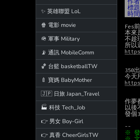
作
標
✨ 英雄聯盟 LoL
時
🍿 電影 movie
Fes
本來
🪖 軍事 Military
不趁
http
📡 通訊 MobileComm
🏀 台籃 basketballTW
350
🍼 寶媽 BabyMother
http
🇯🇵 日旅 Japan_Travel
作夢
🏭 科技 Tech_Job
以後
發個30
👉 男女 Boy-Girl
👉 真香 CheerGirlsTW
※ 文