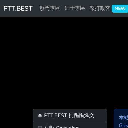
PTT.BEST
熱門專區
紳士專區
敲打政客
NEW
🔥 PTT.BEST 批踢踢爆文
本
Gre
💬 八卦 Gossiping