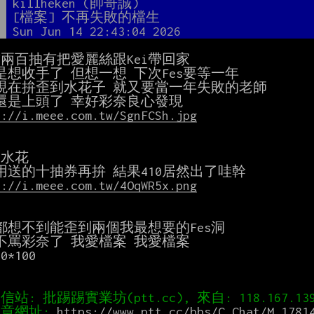
者
killheken (帥哥誠)
題
[檔案] 不再失敗的檔生
間
Sun Jun 14 22:43:04 2026
前兩百抽有把愛麗絲跟Kei帶回家

是想收手了 但想一想 下次Fes要等一年

現在拚歪到水花子 就又要當一年失敗的老師

s://i.meee.com.tw/SgnFCSh.jpg
出水花

s://i.meee.com.tw/4OqWR5x.png
都想不到能歪到兩個我最想要的Fes洞

不罵彩奈了 我愛檔案 我愛檔案

*100

章網址: 
https://www.ptt.cc/bbs/C_Chat/M.1781