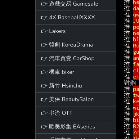
推 
h
👉 遊戲交易 Gamesale
推 
d
推 
q
👉 4X BaseballXXXX
推 
J
推 
p
👉 Lakers
推 
n
推 
b
👉 韓劇 KoreaDrama
推 
R
推 
g
👉 汽車買賣 CarShop
推 
a
推 
f
推 
c
👉 機車 biker
推 
e
👉 新竹 Hsinchu
推 
p
推 
t
👉 美保 BeautySalon
推 
k
推 
w
👉 串流 OTT
推 
j
推 
b
👉 歐美影集 EAseries
推 
R
推 
Z
推 
T