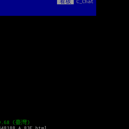
看板
C_Chat
Mute
448188.A.83E.html