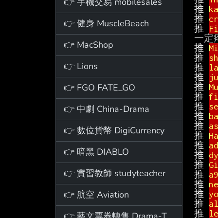
👉 手機交易 mobilesales
推 
k
推 
c
👉 健身 MuscleBeach
推 
F
👉 MacShop
推 
M
推 
s
👉 Lions
推 
l
推 
j
👉 FGO FATE_GO
推 
M
推 
f
推 
s
👉 中劇 China-Drama
推 
b
推 
a
👉 數位貨幣 DigiCurrency
推 
H
推 
a
👉 暗黑 DIABLO
推 
d
推 
G
👉 實習教師 studyteacher
推 
a
推 
n
👉 航空 Aviation
推 
y
推 
a
推 
l
👉 藝文票券轉售 Drama-Ticket