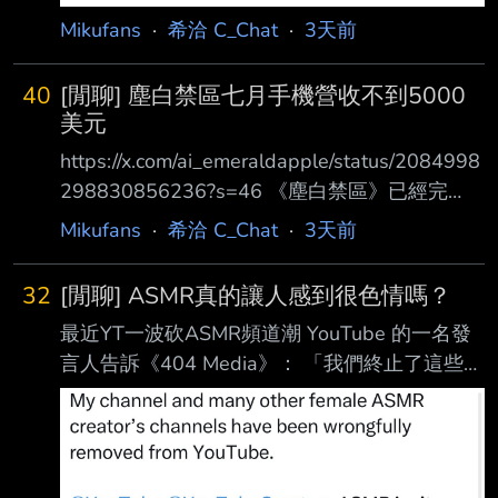
Mikufans
·
希洽 C_Chat
·
3天前
40
[閒聊] 塵白禁區七月手機營收不到5000
美元
https://x.com/ai_emeraldapple/status/2084998
298830856236?s=46 《塵白禁區》已經完
了。 恭喜《戀與深空》的玩家，你們的激進女
Mikufans
·
希洽 C_Chat
·
3天前
權主義成功把一款遊戲審查到死。 這款遊戲7月
在行動平台的營收只有4,750美元，下載量也僅
32
[閒聊] ASMR真的讓人感到很色情嗎？
有3,000次 相比過去每月平均約100萬美元的營
最近YT一波砍ASMR頻道潮 YouTube 的一名發
收，已經大幅下滑。 這種狀況根本無法長期維
言人告訴《404 Media》： 「我們終止了這些頻
持，遊戲也已經到了幾乎不具任何商業價值的地
道，因為它們連結至違反我們裸露與色情內容政
步。 在《戀與深空》社群攻擊這款遊戲，並向
策的內容。」 有被砍的表達不滿
中國政府施壓要求審查之後，遊戲停服了大約三
https://i.imgur.com/dLGybQk.jpeg
個 月。 重新上線
https://x.com/its_bunnii/status/208293366888