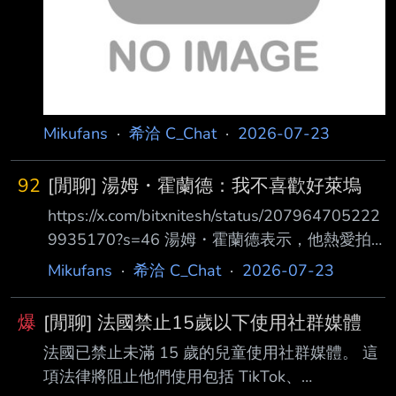
Mikufans
·
希洽 C_Chat
·
2026-07-23
92
[閒聊] 湯姆・霍蘭德：我不喜歡好萊塢
https://x.com/bitxnitesh/status/207964705222
9935170?s=46 湯姆・霍蘭德表示，他熱愛拍
電影， 但他並不喜歡好萊塢。 「我真的非常喜
Mikufans
·
希洽 C_Chat
·
2026-07-23
歡拍電影。」 「但我真的不喜歡好萊塢。」
「那裡不適合我。」 霍蘭德坦言，這個產業本
爆
[閒聊] 法國禁止15歲以下使用社群媒體
身令他感到害怕。 「我一直在尋找能讓自己抽
法國已禁止未滿 15 歲的兒童使用社群媒體。 這
離其中的方法。」 「只想盡可能過著普通人的
項法律將阻止他們使用包括 TikTok、
生活。」 他說，自己親眼看過成名如何改變一