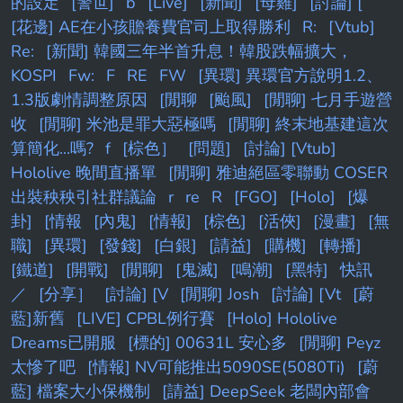
的設定
[警世]
b
[Live]
[新聞]
[母雞]
[討論] [
[花邊] AE在小孩贍養費官司上取得勝利
R:
[Vtub]
Re:
[新聞] 韓國三年半首升息！韓股跌幅擴大，
KOSPI
Fw:
F
RE
FW
[異環] 異環官方說明1.2、
1.3版劇情調整原因
[閒聊
[颱風]
[閒聊] 七月手遊營
收
[閒聊] 米池是罪大惡極嗎
[閒聊] 終末地基建這次
算簡化...嗎?
f
[棕色］
[問題]
[討論] [Vtub]
Hololive 晚間直播單
[閒聊] 雅迪絕區零聯動 COSER
出裝秧秧引社群議論
r
re
R
[FGO]
[Holo]
[爆
卦]
[情報
[內鬼]
[情報]
[棕色]
[活俠]
[漫畫]
[無
職]
[異環]
[發錢]
[白銀]
[請益]
[購機]
[轉播]
[鐵道]
[開戰]
[閒聊]
[鬼滅]
[鳴潮]
[黑特]
快訊
／
[分享］
[討論] [V
[閒聊] Josh
[討論] [Vt
[蔚
藍]新舊
[LIVE] CPBL例行賽
[Holo] Hololive
Dreams已開服
[標的] 00631L 安心多
[閒聊] Peyz
太慘了吧
[情報] NV可能推出5090SE(5080Ti)
[蔚
藍] 檔案大小保機制
[請益] DeepSeek 老闆內部會