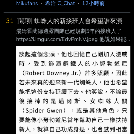
Mikufans
·
希洽 C_Chat
·
12小時前
31
[閒聊] 蜘蛛人的新接班人會希望誰來演
湯姆霍蘭德透露團隊已經規劃5年的接班人了
https://i.imgur.com/EdvPmNV.jpeg 他說如果能
接棒的話他最希望的人16歲的是歐文庫柏 --