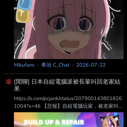
Instagram、Snapchat 和 Facebook 在內的社群
個人。 「我看過太多人走在我前面，最後迷失
平 台。 法國是第一個歐盟國家禁止15歲以下兒
了自己。」 「我也曾經有一些朋友……但他們現
童使用社群媒體 法國國會參、眾兩院已於 7 月
在已經不再是我的朋友，因為他們
21 日星期二通過這項法案，使法國成為歐盟第一
個通過全 面社群媒體年齡限制的成員國。 這項
禁令預定於 2026 年 9 月 1 日正式生效，屆時未
滿 15 歲的兒童將不再被允許建立新 的社群媒體
帳號。 此後，各平台還將有額外四個月的時間，
關閉那些在法律生效前
Mikufans
·
希洽 C_Chat
·
2026-07-22
爆
[閒聊] 日本自組電腦派被長輩叫回老家結
果
https://x.com/pcjank/status/207900143801826
1004?s=46 【悲報】自組電腦玩家，被老家叫回
去後的結果 ① 父母打電話來：「可以幫我們看
看電腦嗎？」 ② 說是「電腦變得很慢」，於是