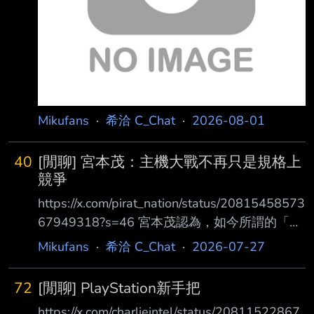
出，未成年人仍然可以透過使用成年人的帳號或
借用他人身分證件，繞過中國嚴 格的遊戲時間
限制。 因此，他要求
Mikufans
·
希洽 C_Chat
·
2026-08-01
40
[閒聊] 宮本茂：主機大戰不再只是規格上
競爭
https://x.com/pirat_nation/status/20815458573
67949318?s=46 宮本茂認為，如今所謂的「主
機大戰」其實已經不再只是規格上的競爭。 這
Mikufans
·
希洽 C_Chat
·
2026-07-27
位任天堂傳奇人物近日在接受《Fami通》訪問時
表示，現在大多數玩家在選擇遊戲主機時 ，已
72
[閒聊] PlayStation新手把
經不會單純只看效能是否更強，或畫面是否更
https://x.com/charlieintel/status/20811522867