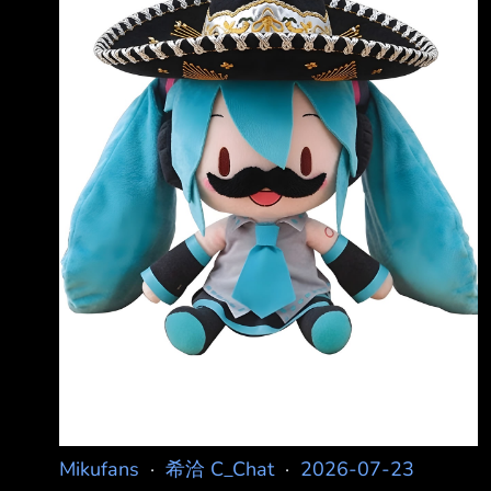
圓。 這份官方報告打破了「亞洲遊客或美國遊
客才是日本最具消費價值旅客」的迷思。 拉丁
美洲的御宅族可是很有錢的。
https://i.imgur.com/N3Z6mnO.jpeg 原網站文：
日本觀光
Mikufans
·
希洽 C_Chat
·
2026-07-23