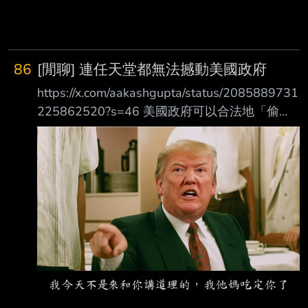
86
[閒聊] 連任天堂都無法撼動美國政府
https://x.com/aakashgupta/status/2085889731
225862520?s=46 美國政府可以合法地「偷
走」皮卡丘。 這真的很離譜。 任天堂，這個堪
稱全世界最愛打智慧財產權官司的權利持有人，
對此卻無能為力。 日本甚至只能派外交官去拜
託我們的外交官手下留情。 原因在於一部1960
年的法律《美國法典》第28編第1498條(b)款。
當美國聯邦政府侵犯著作權時，法院不能發布禁
制令。 政府可以在訴訟進行期間繼續發布相關
內容，等案件告一段落後，再支付一筆大致相當
於原 本根本沒有事先