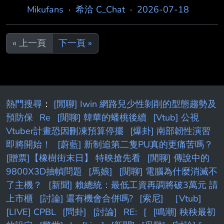
一二〇表示，AI 使用限制是他暫停連載
Mikufans
·
希洽 C_Chat
·
2026-07-18
請，內容涵蓋以觸控螢幕操作為基礎的怪物捕捉
《MUJINA IN TO THE DE EP》的原因之一。
系 統。一些產業觀察人士認為，這項專利可能
「漫畫家不被允許使用 AI。 但實際上，使用 AI
對《幻獸帕魯 Mobile》
« 上一頁
下一頁 »
能讓作品品質大幅提升……或許等到禁令解除之
後再重新開始創作，會 比較好。」 他已經被罵
爆了 --
熱門搜尋
：
[閒聊] Iwin 網路兒少性剝削的型態趨勢及
預防保
Re
[閒聊] 韓華的蟠桃後續
[Vtub] 公視
Vtuber計畫恐因刪凍預算停擺
[爆卦] 南部韌性演習
即將開始！
[蔚藍] 新制追第二隻PU真的更痛苦嗎？
[贈票]【橡樹街末日】 特映搶先看
[閒聊] 傳說中的
9800X3D抽幀問題
[馬娘]
[閒聊] 電腦為什麼消滅不
了主機？
[新聞] 賴總統：最低工資再調將破3萬元 請
上市櫃
[討論] 還有機會合併嗎?
[索尼]
［Vtub]
[LIVE] CPBL
[問卦]
[討論]
RE:
[
[鳴潮] 秧秧最初