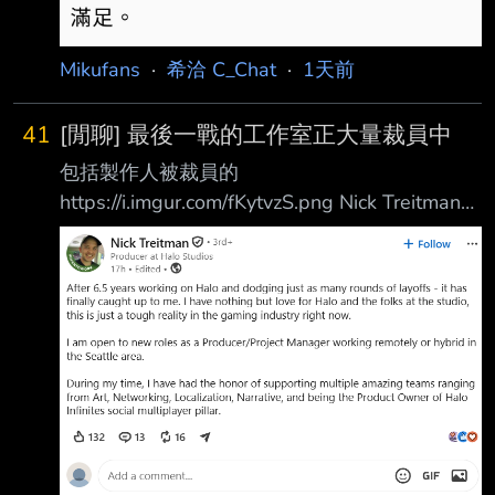
Mikufans
·
希洽 C_Chat
·
1天前
41
[閒聊] 最後一戰的工作室正大量裁員中
包括製作人被裁員的
https://i.imgur.com/fKytvzS.png Nick Treitman
Halo Studios 製作人 經過 6 年半投入《最後一
戰》系列的開發，並且一次又一次地躲過裁員，
如今終究還是輪 到我了。 我對《最後一戰》以
及工作室的所有同事只有滿滿的愛，但這就是現
在遊戲產業殘酷的現實 。 我目前正在尋找新的
工作機會，希望擔任製作人或專案經理，工作形
式可接受遠端或西雅圖 地區的混合辦公。 在
Halo Studios 任職期間，我有幸支援了許多優秀
的團隊，涵蓋： 美術 網