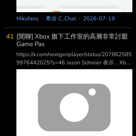
Mikufans
·
希洽 C_Chat
·
2026-07-19
41
[閒聊] Xbox 旗下工作室的高層非常討厭
Game Pas
https://x.com/nextgenplayer/status/207862585
9976442025?s=46 Jason Schreier 表示，Xbox
內部有不少工作室主管對 Game Pass 抱持強烈
反感。 他們認為，Game Pass 不僅讓自家遊戲
的價值大打折扣，也讓整個市場對遊戲的價值認
知下 降。 依照這些主管的看法，Game Pass 因
為不斷壓低遊戲的價值，因此對整個遊戲產業造
成了負 面影響。 --