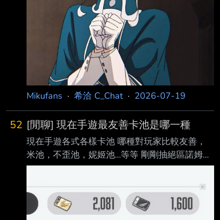
Mikufans
·
希洽 C_Chat
·
2026-07-19
52
[閒聊] 現在手遊最友善卡池是哪一種
現在手遊各式各樣卡池 哪種對玩家比較友善，
米池，不歪池，妮姬池…等等 剛剛抽絕區諾姆又
爆死 --