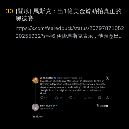
30
[閒聊] 馬斯克：出1億美金贊助拍真正的
奧德賽
https://x.com/fearedbuck/status/20797871052
20255932?s=46 伊隆馬斯克表示，他願意出資
1 億美元，支持梅爾・吉勃遜拍攝一部符合歷史
事實的《奧 德賽》改編電影。
https://i.imgur.com/9gweDJe.jpeg
https://i.imgur.com/7EEwXMB.png --