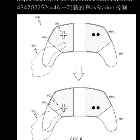
好。 相較之下，玩家更重視的是這台主機能玩
43470225?s=46 一項新的 PlayStation 控制器
到哪些遊戲，以及它是否能帶來有趣的遊玩體
專利展示了一款完全沒有實體按鍵的控制器。
驗。 自 Nintendo DS 與 Wii 時代開始，任天堂
這款控制器將採用數位按鍵，讓玩家可以自行選
便把更多重心放在遊戲玩法與獨佔作品上，而不
擇並調整各個按鍵在控制器上的位置。
是與 P
https://i.imgur.com/dok4Ndd.jpeg 上禮拜才通過
一項新專利 https://reurl.cc/1lolaY --