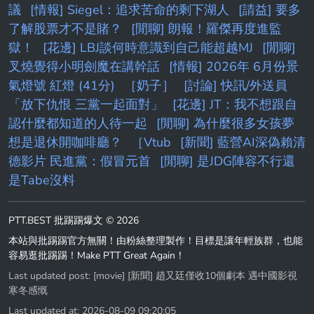
議
[情報] Siegel：追求苦命的剩下湖人
[請益] 要多
了解股票才不是賭？
[閒聊] 朗報！羅傑再度進監
獄！
[花邊] LBJ談何時意識到自己能超越MJ
[閒聊]
叉燒覺得小明劍魔在講幹話
[情報] 2026年 6月份景
氣燈號 紅燈 (41分)
［奶子］
[討論] 快訊/外送員
「放下仇恨 三黨一起面對」
[花邊] JT：我不想跟自
認什麼都知道的人待一起
[閒聊] 為什麼很多女孩夢
想是退休開咖啡廳？
［Vtub
[新聞] 藍營AI深偽賴清
德影片 民進黨：假冒元首
[閒聊] 是JDG陣容不行還
是Tabe沒料
PTT.BEST 批踢踢爆文 © 2026
本站與批踢踢官方無關！由粉絲整理製作！目標是讓年輕族群，也能
容易逛批踢踢！Make PTT Great Again！
Last updated post:
[movie] [新聞] 趙又廷僅收10個劇本 遇中國影視
寒冬感慨
Last updated at: 2026-08-09 09:20:05