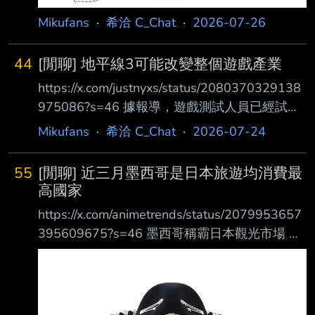
Mikufans
·
希洽 C_Chat
·
2026-07-26
44
[閒聊] 地平線3可能改變整個遊戲產業
https://x.com/justnyxs/status/2080370329138
975086?s=46 據報導，遊戲測試人員已經試玩
了《地平線 3》的最終版本，並對其驚人的完成
Mikufans
·
希洽 C_Chat
·
2026-07-24
度留下深刻 印象。 他們稱這款遊戲無論在技術
還是玩法上，都實現了巨大的飛躍。 《地平線
55
[閒聊] 近三月墨西哥是日本旅遊均消費最
3》最終可能會以極具影響力的方式，徹底改變
高國家
整個遊戲產業。 --
https://x.com/animetrends/status/2079953657
395609675?s=46 墨西哥稱霸日本觀光市場 日
本觀光廳公布，墨西哥遊客如今正式成為在日本
人均消費金額最高的外國旅客。 墨西哥旅客超
越美國、中國以及歐洲各大經濟強國的遊客，在
較長時間的日本旅程中，平均 消費超過50萬日