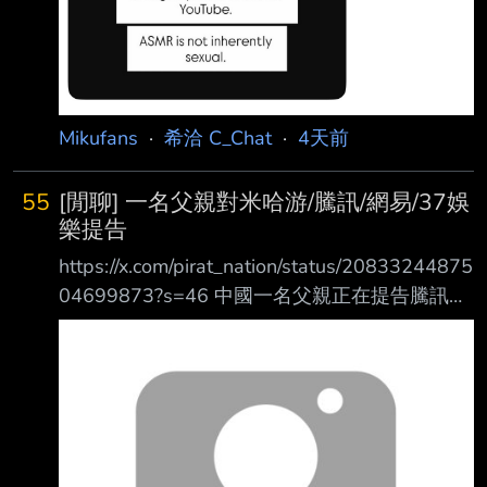
Mikufans
·
希洽 C_Chat
·
4天前
55
[閒聊] 一名父親對米哈游/騰訊/網易/37娛
樂提告
https://x.com/pirat_nation/status/20833244875
04699873?s=46 中國一名父親正在提告騰訊、
網易、米哈遊和三七互娛，並且只要求賠償人民
幣10元（約1. 5美元）。 他表示，自己提起訴訟
並不是為了錢，而是因為他的兒子沉迷網路遊
戲，經常玩到凌晨3、4 點，開始無法正常吃
飯，體重也大幅下降。後來，他的兒子一次服用
了18顆退燒藥，最終被 送進醫院。 這名父親指