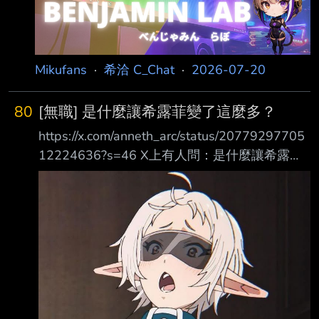
我帶著工具回老家。 ③ 開機確認狀況。 ④ 桌面
上有 200 個圖示。 ⑤ 瀏覽器還開著 47 個分頁
沒關。 ⑥ 記憶體只有 4GB，難怪會慢。 ⑦ 我提
議：「加裝記憶體就會快很多喔。」 ⑧ 父母：
Mikufans
·
希洽 C_Chat
·
2026-07-20
「那些不用啦，有沒有那種按一下就能修好的按
鈕？」 ⑨ 沒有。 我：「……」 在令和時
80
[無職] 是什麼讓希露菲變了這麼多？
https://x.com/anneth_arc/status/20779297705
12224636?s=46 X上有人問：是什麼讓希露菲
變了這麼多？ 她以前情感表現很豐富，但現在
卻變得沉著又成熟。
https://i.imgur.com/SsFVvmL.jpeg
https://i.imgur.com/wggsUBH.jpeg 有人回應：
https://x.com/houkagoteatobyy/status/2078117
100812435714?s=46 她就只是被弄懷孕了，
然後整個角色塑造都被