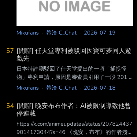
Mikufans
·
希洽 C_Chat
·
2026-07-19
57
[閒聊] 任天堂專利被駁回因寶可夢同人遊
戲先
日本特許廳駁回了任天堂提出的一項「捕捉怪
物」專利申請，原因是審查員引用了一段 201 3
年《寶可夢》粉絲遊戲的影片，認定其構成先前
Mikufans
·
希洽 C_Chat
·
2026-07-18
技術。 這項決定具有重要意義，因為審查員使
用了一個未經官方授權的《寶可夢》作品，作為
54
[閒聊] 晚安布布作者：AI被限制導致他暫
不利 於任天堂的證據 而這項申請與任天堂目前
停連載
試圖在訴訟中用來對付《幻獸帕魯》開發商
https://x.com/animeupdates/status/207824437
Pocketpair 的兩項專 利，屬於同一個專利家
9014173044?s=46 《晚安，布布》的作者淺野
族。 2026 年春季，任天堂提出了一項專利申