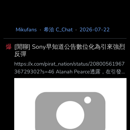
Mikufans
·
希洽 C_Chat
·
2026-07-22
爆
[閒聊] Sony早知道公告數位化為引來強烈
反彈
https://x.com/pirat_nation/status/20800561967
36729302?s=46 Alanah Pearce透露，在引發爭
議的 PlayStation 光碟相關公告發布前，索尼制
定了有史以 來最嚴格的社群媒體規範。 Pearce
近日在一段影片中表示，一些在 PlayStation 第
一方工作室任職的人員告訴她，索 尼在正式公布
消息之前，就已經預料到會引發強烈反彈。 根據
Pearce的說法： 「索尼早就知道所有人都會非常
不爽他們知道這件事。 PlayStation 第一方