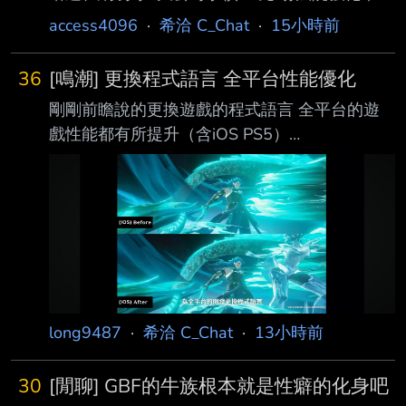
年防沉迷機制 2026-08-07 By 薯泥 中國河南省
access4096
·
希洽 C_Chat
·
15小時前
一名秦姓父親（化名秦华）近日向法院提起訴
訟，控告騰訊（Tencent）、網易
36
[鳴潮] 更換程式語言 全平台性能優化
（NetEase）、米哈遊（miHoYo）以及三七互
剛剛前瞻說的更換遊戲的程式語言 全平台的遊
娛（37 Interactive Entertainment）等四家 中國
戲性能都有所提升（含iOS PS5）
遊戲公司，象徵性求償人民幣 10 元（約新台幣
https://i.imgur.com/rLku89G.jpeg
42 元、1.5 美元）。 秦華強調，提告目的並非
https://i.imgur.com/7EEkFkS.jpeg
為了金錢，而是希望透過司法途徑督促遊戲業者
https://i.imgur.com/WqIWyZz.jpeg 右上角有幀
切實履行未成年人 防
數差別 一直被講的性能優化終於被提到了 而且
是全平台不是只有PC而已 實際上線體感不知道
會如何 --
long9487
·
希洽 C_Chat
·
13小時前
30
[閒聊] GBF的牛族根本就是性癖的化身吧