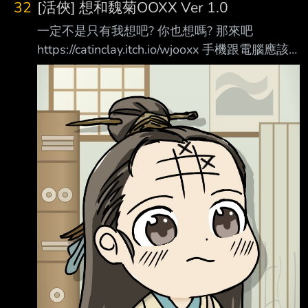
32
[活俠] 想和魏菊OOXX Ver 1.0
一定不是只有我想吧? 你也想嗎? 那來吧
https://catinclay.itch.io/wjooxx 手機跟電腦應該
都可以玩 吧 ===== 閒聊 ===== 一樣有幸取得
鳥熊的同意製作了這個神經病東西
https://imgur.com/0ofZo6k AI真方便啊.. 啊忘了
發AI免責聲明 程式碼 99.9% AI生成 美術除了人
物都是AI生成或是原始遊戲複製貼上 音樂是
OST 音效是免費音效網站 其餘的應該都是手工
吧 呃.. 啊廣告一下我的 Twitter/X: @catinclay 那
就先這