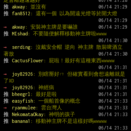
定會離越遠越好
推 
akway
: 並沒有
推 
fan8512
: 還有一個 以為開遠光燈等於開大燈
→ 
akway
: 安裝神主牌是要嚇誰
推 
MIshad
: 不要隨便解釋移動神主牌啦wwww
→ 
serding
: 沒戴安全帽 逆向 神主牌 散裝啤酒立
著放
推 
CactusFlower
: 屁啦！最好有這種東西wwwww
→ 
joy82926
: 別瞎掰好ㄇ 但確實看到會想遠離就是
了XD
→ 
joy82926
: 神經病
推 
bheegrl
: 最好是啦
推 
easyfish
: 一個船首像的概念
→ 
ryanmulee
: 雲台灣人
推 
NekomataOkay
: 神明的孩子
推 
banana1
: 移動神主牌不是這樣好嗎wwwww