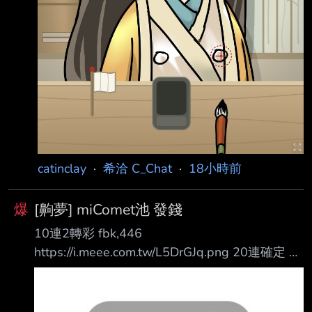
catinclay
·
希洽 C_Chat
·
18小時前
爆
[齁夢] miComet池 發錢
10連2轉彩 fbk,446
https://i.meee.com.tw/L5DrGJq.png 20連確定 泳
裝35 https://i.meee.com.tw/LtaR0hf.png
https://i.meee.com.tw/XNfRJJZ.png 30連確定 泳
裝sui https://i.meee.com.tw/YyGWgeb.png