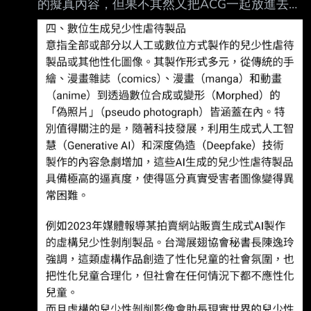
的擬真內容，但果不其然又把ACG一起放進去講
古成果來檢驗的真實歷史事件。 這時候猶太人
https://i.imgur.com/SAjbE4l.jpeg 全文：
就開始想。 不是只有我們的神是真的嗎？ 既然
https://www.facebook.com/share/p/1EUifUbdac
我們的神是真的，那為什麼我們會戰敗，還會過
/ #i分享【網路兒少性剝削的型態趨勢及預防保
得那麼慘？ 難道神不存在，不可能啊，
護】 台灣展翅協會秘書長及研究員陳逸玲、簡
郁諠（2025），根據全球兒童安全機構
（Childlig ht-Global Child Safety Institute）
2024年的研究指出，全世界每年有超過3億名