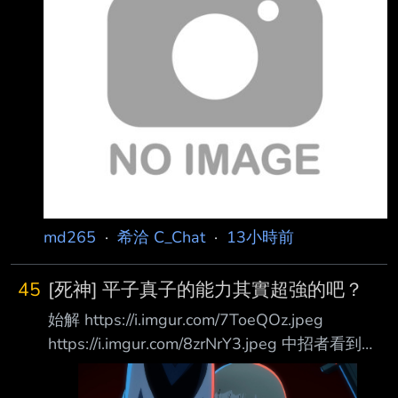
https://i.meee.com.tw/wGEvGcs.png 感謝各位課
長讓我有免費石抽 讓我人生第一次玩抽卡靠免費
石30抽畢業 抽100位100P(稅前)
md265
·
希洽 C_Chat
·
13小時前
45
[死神] 平子真子的能力其實超強的吧？
始解 https://i.imgur.com/7ToeQOz.jpeg
https://i.imgur.com/8zrNrY3.jpeg 中招者看到的
上下左右前後全部顛倒 卍解 除自己以外不分敵
我將範圍內所有人 對「敵人」與「同伴」的認