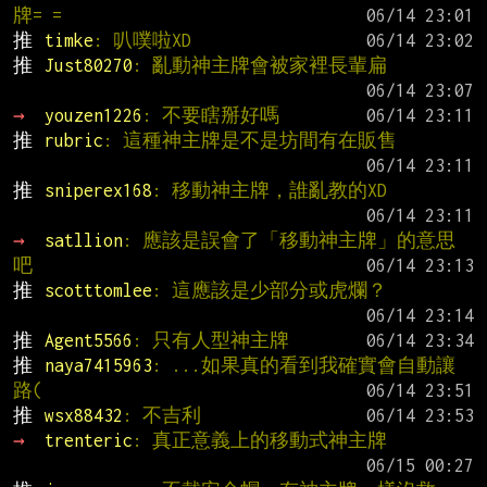
牌= =
推 
timke
: 叭噗啦XD
推 
Just80270
: 亂動神主牌會被家裡長輩扁
→ 
youzen1226
: 不要瞎掰好嗎
推 
rubric
: 這種神主牌是不是坊間有在販售
推 
sniperex168
: 移動神主牌，誰亂教的XD
→ 
satllion
: 應該是誤會了「移動神主牌」的意思
吧
推 
scotttomlee
: 這應該是少部分或虎爛？
推 
Agent5566
: 只有人型神主牌
推 
naya7415963
: ...如果真的看到我確實會自動讓
路(
推 
wsx88432
: 不吉利
→ 
trenteric
: 真正意義上的移動式神主牌