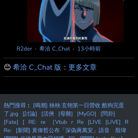
知倒轉，使其互相殘殺 平子的能力也的確最怕
邦比那種無差別AOE攻擊 不過這能力放在其他
番完全是大BOSS級別的吧？ -- 鏡花水月那是真
的太無敵
R2der
·
希洽 C_Chat
·
13小時前
😊
希洽 C_Chat 版：更多文章
熱門搜尋
：
[鳴潮] 秧秧·玄翎第一日營收 酷狗完蛋
了.jpg
[討論]
[活俠
[母雞]
[MyGO]
[問卦]
[Fate]
[
RE:
re
［Vtub
r
Re
[LIVE
[LIVE]
R
Re:
[新聞] 黃偉哲公布「深偽蔣萬安」語音 殷瑋