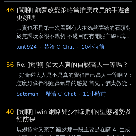
46
[閒聊] 齁夢改變策略當推廣成員的手遊會
更好嗎
其實也不是第一次看到有人抱怨齁夢給的石頭對
於無課玩家很不親切 不過目前有開服主線+成就
+連續登頂的石頭 大部分人其實都還是囤出不少
lunli924
·
希洽 C_Chat
·
10小時前
抽 以最近小雞的情況 無論訂閱 MV點閱 或是同
接 都從齁夢返流過去很多 ID的成員也表示有類
56
Re: [閒聊] 猶太人真的自認高人一等嗎？
似情況 那與其在這個地方摳門 想著要把爛球的
: 好奇猶太人是不是真的覺得自己高人一等啊？ :
損失撈回來 但造成玩家因為覺得過度摳門而流
怎麼好像都很趾高氣昂的感覺 首先，猶太教從
失 不如把眼光放遠一些 多送多推廣 多留住開服
來沒說上帝只救猶太人。 猶太教中上帝的概念
玩家 這樣能形成正向回饋機制 彼此拉抬人氣 這
Satoman
·
希洽 C_Chat
·
11小時前
或許一開始是真的民族神，也就是「以色列人的
樣會更好一些嗎？ 雖然我覺得在連續登頂情況
上帝」。 但是迦勒底帝國尼布甲尼撒二世於西
下 營運一定覺得他們做法很正確就是了QQ.... --
40
[閒聊] Iwin 網路兒少性剝削的型態趨勢及
元前六世紀初入侵猶大王國， 不僅摧毀所羅門
預防保
王聖殿，還將整批猶太人打包一起帶回巴比倫奴
展翅協會又來了 雖然那一段主要是在講 AI 生成
役。 史稱「巴比倫之囚」。 這是一個可以從考