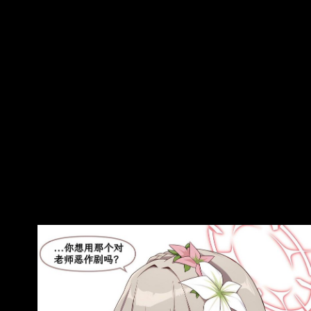
HB.jpg
https://pbs.twimg.com/media/HPGpprDaIAAKwd
q.jpg
https://pbs.twimg.com/media/HPGpqRRacAErkty
.jpg ht