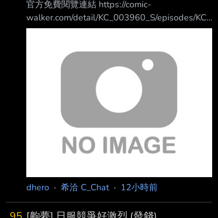
官方免費閱覽連結 https://comic-
優化，雖然我覺得聲駭那些也該優化，老庫別拉
walker.com/detail/KC_003960_S/episodes/KC_
了） 改版前兩天各種搞笑比比皆是，說的各種
0039600010500011_E 上回傳送門
性能優化大多都聽著嚇人，進去遊戲無感或給人
https://www.ptt.cc/bbs/C_Chat/M.1780634999
驚嚇 其實正常來說這樣的遊戲系統優化，應該
.A.1FA.html 瀨戶在廢棄大樓設置的防禦結界可
早就會被玩家幹飛了 至今還沒被幹飛單純是玩
騙過普通惡靈的感知，但無法逃過【那東西】
家真的能感受到，這群像神人學院的啥子，穩穩
不過瀨戶也有收穫，當黑衣人雷塔在動物園失蹤
的躺著
後，他立刻趕去尋找， 雖然只找到不成人形的
殘骸，可是雷塔留下了關鍵影像情報
https://imgpoi.c
dhero
·
希洽 C_Chat
·
12小時前
95
[齁夢] 日服競爭好激烈 (發錢)