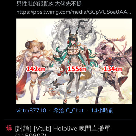
男性壯的跟肌肉大佬先不提
https://pbs.twimg.com/media/GCpVUSoa0AAK
slf.png 為啥她們女性會矮成這樣啊 矮就算了 還
各個都是巨乳 相當於巨乳小隻馬 頭上還長角方
便抓住 很懷疑這是不是CY設計師的性癖導致
的？？？ --
victor87710
·
希洽 C_Chat
·
14小時前
爆
[討論] [Vtub] Hololive 晚間直播單