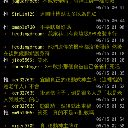
推 
jaguarroco
: 不戴安全帽，有神主牌一樣沒救
推 
SinLin129
: 這圖吐槽點太多以為是AI
推 
bmaple730
: 不要瞎掰好嗎
→ 
feedingdream
: 我家巷口有家垃圾8+9改裝車行
→ 
feedingdream
: 他們違停的機車都沒後照鏡 然後
在後照鏡腳綁護身符
推 
jiko5566
: 笑死
→ 
ThreekRoger
: 8+9敢掛那個會被自己爸爸打死吧
推 
ken327639
: 宜蘭真正的移動式神主牌（這裡指的
是老年人）不會
→ 
ken327639
: 掛這個牌子，倒是很多人是「我是老
人我最大」的心
→ 
ken327639
: 態亂騎，然後就出車禍
推 
ym951305
: 笑死  真的不是ai亂教嗎
→ 
viper9709
: 真.移動神主牌XD