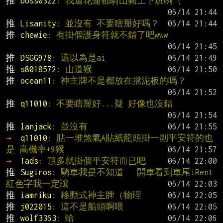
推 
boss0322
: 我還花蓮都騎山豬上下班咧（
推 
Lisanity
: 並沒有 不要瞎掰好嗎？
推 
chewie
: 有掛個護身符就不錯了吧www
推 
DSGG978
: 還以為是ai
推 
s8018572
: 山道猴
推 
ocean11
: 神主牌不是都放在擋泥板的嗎？
推 
q11010
: 不要瞎掰好...疑 好像也沒錯
推 
lanjack
: 並沒有
→ 
q11010
: 貼一堆煞氣A貼紙龍頭掛一副平安符的也
是 高機率+9猴
→ 
Tads
: 頂多就掛個平安符而已吧
推 
Sugiros
: 騎車我是不知道   開車看到車尾iRent
紅色字我一定讓
推 
iamriku
: 移動式神主牌（物理
推 
j022015
: 這不是船頭啊喂
推 
wolf3363
: 蛤