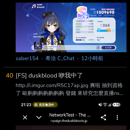
https://i.meee.com.tw/fk8Rt5H.webp 總共17個
五星扣掉一開始選的必給的 任務給的五星卷
*1+2個必五星十連只剩13個 抽數應該是
128+10(初始三選PU池)+11(泳裝池)+201(本次
活動)+18(兩個必5星10連) =13個/368 只看這次
卡池則是6個/201 一個在3.5% 一個在3% 聽說
這是5%池? 嗯? 然後一
saber154
·
希洽 C_Chat
·
12小時前
40
[FS] duskblood 咿我中了
http://i.imgur.com/R5C17ap.jpg 爽啦 抽到資格
了 歐齁齁齁齁齁齁齁 發錢 來研究怎麼直播ns好
了 -- Ebb and flow. --