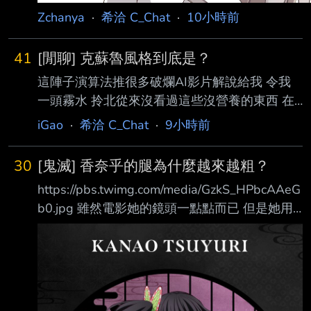
Zchanya
·
希洽 C_Chat
·
10小時前
41
[閒聊] 克蘇魯風格到底是？
這陣子演算法推很多破爛AI影片解說給我 令我
一頭霧水 拎北從來沒看過這些沒營養的東西 在
想是不是跟家裡人用同樣的網路而他們專門看這
iGao
·
希洽 C_Chat
·
9小時前
些影片導致我被推 其中有一系列都是類似 【極
致壓迫！遍地克蘇魯異獸！99%人類被啃食殆
30
[鬼滅] 香奈乎的腿為什麼越來越粗？
盡！】 【人類探勘石油驚醒克蘇魯巨獸！想跑
https://pbs.twimg.com/media/GzkS_HPbcAAeG
已來不及！】 這樣的糞標題 然後封面是一隻四
b0.jpg 雖然電影她的鏡頭一點點而已 但是她用
不像長得有點噁的生物 克蘇魯神話裡面有許多
花枝呼吸的時候 我就覺得她的腿好像有點壯 我
不可名狀的生物 但是我覺得這些生物不是重點
以前只注意她的側馬尾 這次看電影週邊的圖 香
那些強大的生物表現出來對旁物的冷酷與漠視
奈乎似乎有六花化的傾向 香奈乎的腿為什麼越
以及人類在這些生物底下感受到的絕望與無力才
來越粗？ --
是這個神話體系的醍醐味 總之我語言能力