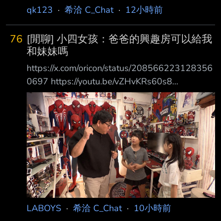
qk123
·
希洽 C_Chat
·
12小時前
76
[閒聊] 小四女孩：爸爸的興趣房可以給我
和妹妹嗎
https://x.com/oricon/status/208566223128356
0697 https://youtu.be/vZHvKRs60s8
https://pbs.twimg.com/media/HPGTASWbcAA
2Kat.jpg https://i.meee.com.tw/kr1dUx6.png 日
綜 小四女孩的委託 她和妹妹都住同一個房間，
漸漸長大後想要一人一間房間 家裡的二樓，爸
爸一個人佔了兩間 一間擺滿自己的收藏，各種
蜘蛛人收藏品和其他玩具，還有電腦 一間是放
運動器材的 但是爸爸
LABOYS
·
希洽 C_Chat
·
10小時前