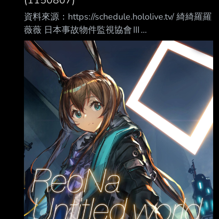
(1150807)
資料來源：https://schedule.hololive.tv/ 綺綺羅羅
薇薇 日本事故物件監視協會Ⅲ
https://www.youtube.com/watch?
v=Yyl9sBUvVc0 ときのそら 「日日向光」公演
新消息發表會 https://www.youtube.com/watch?
v=5IpdYy91D-Y さくらみこ、雪花ラミィ 「熱
辣美食」工商 https://www.youtube.com/watch?
v=K0fJZ32s6RI 多人 麥塊 アステル・レダ：
https://www.