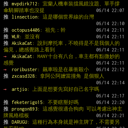
推 
mvpdirk712
: 宜蘭人機車裝擋風鏡沒題、單手撐
傘騎腳踏車也沒提
推 
linsection
: 這是哪個世界線的台灣
推 
octopus4406
: 祖先：幹
推 
WLR
: 並沒有
推 
AkikaCat
: 說到摩托車，不曉得是不是我個人的
偏見，總感覺路上看到
→ 
AkikaCat
: MANY十台有八台，車主都有點微妙的
感覺
→ 
roribuster
: 飆車啦是在暴衝殺小
推 
zxcasd328
: 拿阿公阿嬤當撞角 是個狠人
→ 
artjio
: 上面是想要先寫好自己名字嗎
推 
feketerigo15
: 不要瞎掰好嗎
推 
prongon893
: 這感覺很適合狗肉 可以考慮出神主
牌風格檔板
推 
DARUGU
: 這種行為本身就是神主牌了，不需要另