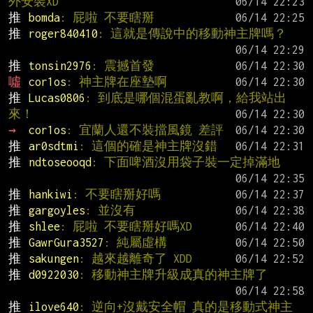
外安裝XD
推 
bomda
: 屁啦 不要瞎掰
推 
roger840410
: 這就是傳說中的移動神主牌嗎？
推 
tonsin2976
: 震撼首發
噓 
cor1os
: 神主牌在座墊啊
推 
Lucas0806
: 到底是哪個混蛋亂教啊，給我站出
來！
→ 
cor1os
: 宜蘭人還不裝擋風鏡 差評
推 
ar0sdtmi
: 這個的確是神主牌沒錯
推 
ndtoseooqd
: 下面啤酒沒用袋子裝一定掉滿地
推 
hankiwi
: 不要瞎掰好嗎
推 
gargoyles
: 並沒有
推 
shlee
: 屁啦 不要瞎掰好嗎XD
推 
GawrGura3527
: 純屬虛構
推 
sakungen
: 越來越離奇了 XDD
推 
d0922030
: 移動神主牌升級成真的神主牌了
推 
ilove640
: 逆向+沒戴安全帽 真的是移動式神主