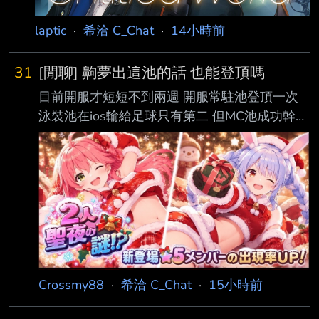
laptic
·
希洽 C_Chat
·
14小時前
31
[閒聊] 齁夢出這池的話 也能登頂嗎
目前開服才短短不到兩週 開服常駐池登頂一次
泳裝池在ios輸給足球只有第二 但MC池成功幹掉
足球扳回一成 等於登頂成功率2/3 那麼這池呢
https://i.imgur.com/C0lZFwB.jpeg 如果聖誕節端
出來 有機會登頂嗎 --
Crossmy88
·
希洽 C_Chat
·
15小時前