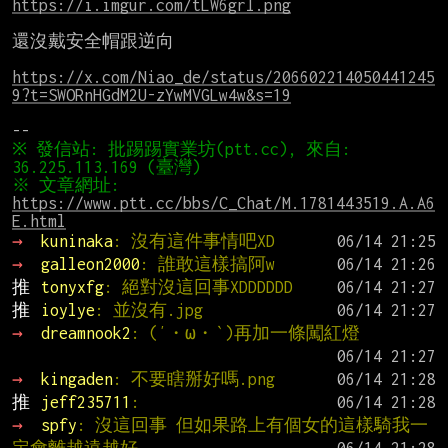
https://i.imgur.com/tLW6grl.png
還沒戴安全帽跟逆向

https://x.com/Niao_de/status/206602214050441245
9?t=SWORnHGdM2U-zYwMVGLw4w&s=19
※ 發信站: 批踢踢實業坊(ptt.cc), 來自: 
※ 文章網址: 
https://www.ptt.cc/bbs/C_Chat/M.1781443519.A.A6
E.html
→ 
kuninaka
: 沒有這件事情吧XD
→ 
galleon2000
: 誰敢這樣搞阿w
推 
tonyxfg
: 絕對沒這回事XDDDDDD
推 
ioylye
: 並沒有.jpg
→ 
dreamnook2
: (′・ω・‵)再加一條闖紅燈
→ 
kingaden
: 不要瞎掰好嗎.png
推 
jeff235711
:
→ 
spfy
: 沒這回事 但如果路上有個女的這樣騎我一