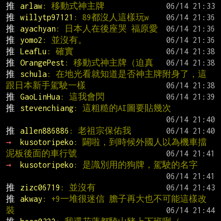
推 
arlaw
: 移動式神主牌
推 
willytp97121
: 89都沒人這樣玩w
推 
ayachyan
: 日本人在後座哭 福原愛
推 
yomo2
: 並沒有。
推 
LeafLu
: 確實
推 
OrangePest
: 移動式神主牌（迫真
推 
schula
: 在地光看就知道是否神主牌附身了，這
跟日本新手駕駛一樣
推 
GaoLinHua
: 這我會閃
推 
stevenchiang
: 這粗糙的AI圖要貼幾次
推 
allen886886
: 老祖宗保佑我
→ 
kusotoripeko
: 闢啦，到時候外國人以為機車擋
泥板後面的車行號
→ 
kusotoripeko
: 是識別用的狗牌，駕駛的名字
推 
zizc06719
: 並沒有
推 
akway
: +9一堆很迷信 膽子再大也不可能這樣改
裝