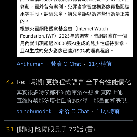
Antihuman
·
希洽 C_Chat
·
11小時前
42
Re: [鳴潮] 更換程式語言 全平台性能優化
其實很多時候都不知道庫洛在想啥 實際上他一
直維持黎那汐塔七丘前的水準，那畫面和表現力
也足夠優秀了 但他偏偏不要穩定的今州、拉古
shinobunodok
·
希洽 C_Chat
·
11小時前
納就好，而是無論是七丘、拉海洛、玄方，他都
一直想搞新東西，離現在越近的他越想搞 代價
31
[閒聊] 陰陽眼見子 72話 (雷)
就是遊戲執行上的優化老是出問題（不是指便民