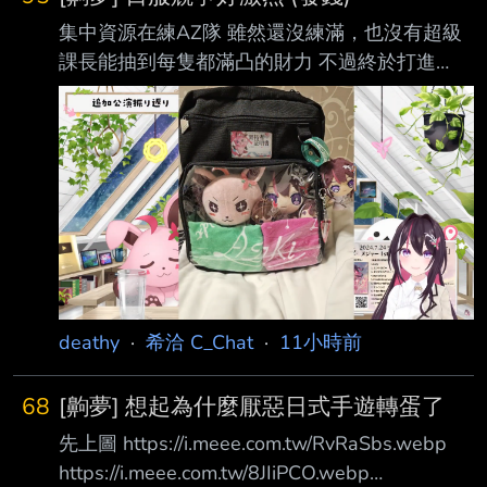
集中資源在練AZ隊 雖然還沒練滿，也沒有超級
課長能抽到每隻都滿凸的財力 不過終於打進
AZKi的ホロメンスコアレート前十名了 日服大
家分數怎麼都這麼高...
https://pbs.twimg.com/media/HPIC5EHbMAA4
Wjm?format=jpg 然後機率性發動的主動技真的
很看臉... 以下推文 10P * 100樓 感謝各位~ 不發
超黑名單 -- https://youtu.be/5WdqnMWJKtk?
t=5414 https://i.imgur.com/xok93dT.png ht
deathy
·
希洽 C_Chat
·
11小時前
68
[齁夢] 想起為什麼厭惡日式手遊轉蛋了
先上圖 https://i.meee.com.tw/RvRaSbs.webp
https://i.meee.com.tw/8JIiPCO.webp