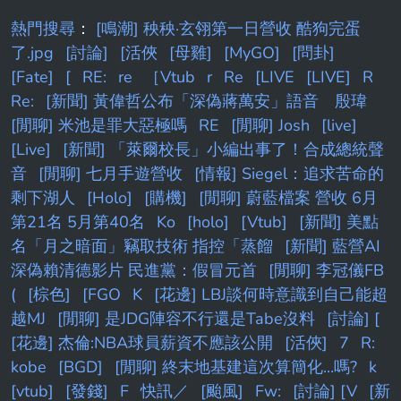
熱門搜尋
：
[鳴潮] 秧秧·玄翎第一日營收 酷狗完蛋
了.jpg
[討論]
[活俠
[母雞]
[MyGO]
[問卦]
[Fate]
[
RE:
re
［Vtub
r
Re
[LIVE
[LIVE]
R
Re:
[新聞] 黃偉哲公布「深偽蔣萬安」語音 殷瑋
[閒聊] 米池是罪大惡極嗎
RE
[閒聊] Josh
[live]
[Live]
[新聞] 「萊爾校長」小編出事了！合成總統聲
音
[閒聊] 七月手遊營收
[情報] Siegel：追求苦命的
剩下湖人
[Holo]
[購機]
[閒聊] 蔚藍檔案 營收 6月
第21名 5月第40名
Ko
[holo]
[Vtub]
[新聞] 美點
名「月之暗面」竊取技術 指控「蒸餾
[新聞] 藍營AI
深偽賴清德影片 民進黨：假冒元首
[閒聊] 李冠儀FB
(
[棕色]
[FGO
K
[花邊] LBJ談何時意識到自己能超
越MJ
[閒聊] 是JDG陣容不行還是Tabe沒料
[討論] [
[花邊] 杰倫:NBA球員薪資不應該公開
[活俠]
7
R:
kobe
[BGD]
[閒聊] 終末地基建這次算簡化...嗎?
k
[vtub]
[發錢]
F
快訊／
[颱風]
Fw:
[討論] [V
[新