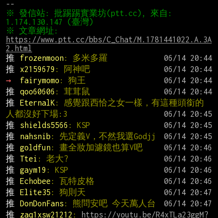
※ 發信站: 批踢踢實業坊(ptt.cc), 來自: 
※ 文章網址: 
https://www.ptt.cc/bbs/C_Chat/M.1781441022.A.3A
2.html
推 
frozenmoon
: 多米多羅
推 
x2159679
: 阿神吧
→ 
fairymomo
: 狗王
推 
qoo60606
: 茸茸鼠
推 
EternalK
: 感覺跟西恰之女一樣，有這種頭銜的
人都沒好下場:3
推 
shields5566
: KSP
推 
nahsnib
: 先定義V，不然我選Godjj
推 
goldfun
: 畫全妝加濾鏡也算V吧
推 
Ttei
: 老大?
推 
gaym19
: KSP
推 
Echobee
: 瓦特皮格
推 
Elite35
: 狗則天
推 
DonDonFans
: 熊問安吧 今天萬人台
推 
zaq1xsw21212
: 
https://youtu.be/R4xTLa23ggM?