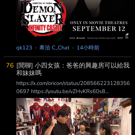
qk123
·
希洽 C_Chat
·
14小時前
76
[閒聊] 小四女孩：爸爸的興趣房可以給我
和妹妹嗎
https://x.com/oricon/status/208566223128356
0697 https://youtu.be/vZHvKRs60s8
https://pbs.twimg.com/media/HPGTASWbcAA
2Kat.jpg https://i.meee.com.tw/kr1dUx6.png 日
綜 小四女孩的委託 她和妹妹都住同一個房間，
漸漸長大後想要一人一間房間 家裡的二樓，爸
爸一個人佔了兩間 一間擺滿自己的收藏，各種