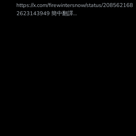
https://x.com/firewintersnow/status/208562168
2623143949 簡中翻譯
https://pbs.twimg.com/media/HPGpodqaMAAkg
pc.jpg
https://pbs.twimg.com/media/HPGppGFbIAAyD
HB.jpg
https://pbs.twimg.com/media/HPGpprDaIAAKwd
q.jpg
https://pbs.twimg.com/media/HPGpqRRacAErkty
.jpg ht