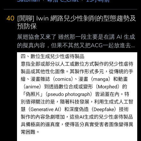
或許一開始是真的民族神，也就是「以色列人的
樣會更好一些嗎？ 雖然我覺得在連續登頂情況
上帝」。 但是迦勒底帝國尼布甲尼撒二世於西
下 營運一定覺得他們做法很正確就是了QQ.... --
40
[閒聊] Iwin 網路兒少性剝削的型態趨勢及
元前六世紀初入侵猶大王國， 不僅摧毀所羅門
預防保
王聖殿，還將整批猶太人打包一起帶回巴比倫奴
展翅協會又來了 雖然那一段主要是在講 AI 生成
役。 史稱「巴比倫之囚」。 這是一個可以從考
的擬真內容，但果不其然又把ACG一起放進去講
古成果來檢驗的真實歷史事件。 這時候猶太人
https://i.imgur.com/SAjbE4l.jpeg 全文：
就開始想。 不是只有我們的神是真的嗎？ 既然
https://www.facebook.com/share/p/1EUifUbdac
我們的神是真的，那為什麼我們會戰敗，還會過
/ #i分享【網路兒少性剝削的型態趨勢及預防保
得那麼慘？ 難道神不存在，不可能啊，
護】 台灣展翅協會秘書長及研究員陳逸玲、簡
郁諠（2025），根據全球兒童安全機構
（Childlig ht-Global Child Safety Institute）
2024年的研究指出，全世界每年有超過3億名