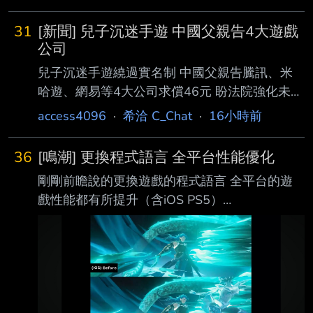
31
[新聞] 兒子沉迷手遊 中國父親告4大遊戲
公司
兒子沉迷手遊繞過實名制 中國父親告騰訊、米
哈遊、網易等4大公司求償46元 盼法院強化未成
年防沉迷機制 2026-08-07 By 薯泥 中國河南省
access4096
·
希洽 C_Chat
·
16小時前
一名秦姓父親（化名秦华）近日向法院提起訴
訟，控告騰訊（Tencent）、網易
36
[鳴潮] 更換程式語言 全平台性能優化
（NetEase）、米哈遊（miHoYo）以及三七互
剛剛前瞻說的更換遊戲的程式語言 全平台的遊
娛（37 Interactive Entertainment）等四家 中國
戲性能都有所提升（含iOS PS5）
遊戲公司，象徵性求償人民幣 10 元（約新台幣
https://i.imgur.com/rLku89G.jpeg
42 元、1.5 美元）。 秦華強調，提告目的並非
https://i.imgur.com/7EEkFkS.jpeg
為了金錢，而是希望透過司法途徑督促遊戲業者
https://i.imgur.com/WqIWyZz.jpeg 右上角有幀
切實履行未成年人 防
數差別 一直被講的性能優化終於被提到了 而且
是全平台不是只有PC而已 實際上線體感不知道