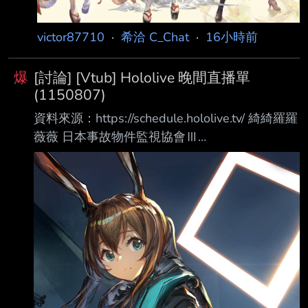
victor87710
·
希洽 C_Chat
·
16小時前
爆
[討論] [Vtub] Hololive 晚間直播單
(1150807)
資料來源：https://schedule.hololive.tv/ 綺綺羅羅
薇薇 日本事故物件監視協會Ⅲ
https://www.youtube.com/watch?
v=Yyl9sBUvVc0 ときのそら 「日日向光」公演
新消息發表會 https://www.youtube.com/watch?
v=5IpdYy91D-Y さくらみこ、雪花ラミィ 「熱
辣美食」工商 https://www.youtube.com/watch?
v=K0fJZ32s6RI 多人 麥塊 アステル・レダ：
https://www.