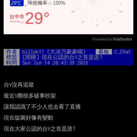
Powered by 
GliaStudios
Mute
作者
billpk11 (大冰乃豪豪喝)
看板
C_Chat
標題
[閒聊] 現在公認的台V之首是誰?
時間
Sun Jun 14 20:43:39 2026
台V沒再追蹤

最近V圈很多破事吵架

讓我認識了不少人也去看了直播

現在版圖好像有變動

現在大家公認的台V之首是誰?
