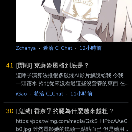
Zchanya
·
希洽 C_Chat
·
12小時前
41
[閒聊] 克蘇魯風格到底是？
這陣子演算法推很多破爛AI影片解說給我 令我
一頭霧水 拎北從來沒看過這些沒營養的東西 在
想是不是跟家裡人用同樣的網路而他們專門看這
iGao
·
希洽 C_Chat
·
11小時前
些影片導致我被推 其中有一系列都是類似 【極
致壓迫！遍地克蘇魯異獸！99%人類被啃食殆
30
[鬼滅] 香奈乎的腿為什麼越來越粗？
盡！】 【人類探勘石油驚醒克蘇魯巨獸！想跑
https://pbs.twimg.com/media/GzkS_HPbcAAeG
已來不及！】 這樣的糞標題 然後封面是一隻四
b0.jpg 雖然電影她的鏡頭一點點而已 但是她用
不像長得有點噁的生物 克蘇魯神話裡面有許多