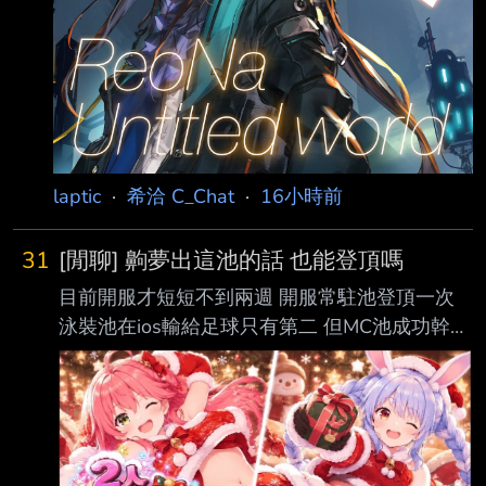
laptic
·
希洽 C_Chat
·
16小時前
31
[閒聊] 齁夢出這池的話 也能登頂嗎
目前開服才短短不到兩週 開服常駐池登頂一次
泳裝池在ios輸給足球只有第二 但MC池成功幹掉
足球扳回一成 等於登頂成功率2/3 那麼這池呢
https://i.imgur.com/C0lZFwB.jpeg 如果聖誕節端
出來 有機會登頂嗎 --