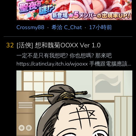
Crossmy88
·
希洽 C_Chat
·
17小時前
32
[活俠] 想和魏菊OOXX Ver 1.0
一定不是只有我想吧? 你也想嗎? 那來吧
https://catinclay.itch.io/wjooxx 手機跟電腦應該
都可以玩 吧 ===== 閒聊 ===== 一樣有幸取得
鳥熊的同意製作了這個神經病東西
https://imgur.com/0ofZo6k AI真方便啊.. 啊忘了
發AI免責聲明 程式碼 99.9% AI生成 美術除了人
物都是AI生成或是原始遊戲複製貼上 音樂是
OST 音效是免費音效網站 其餘的應該都是手工
吧 呃.. 啊廣告一下我的 Twitter/X: @catinclay 那
就先這