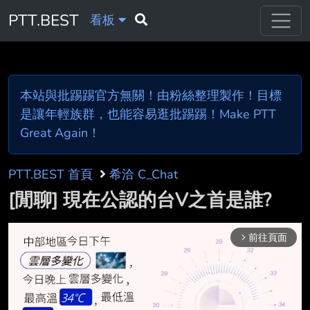
PTT.BEST
看板
本站與批踢踢官方無關！由粉絲整理製作！目標
是讓年輕族群，也能容易逛批踢踢！Make PTT
Great Again！
PTT.BEST 首頁
希洽 C_Chat
[閒聊] 現在公認的台V之首是誰?
前往頁面
arrow_forward_ios