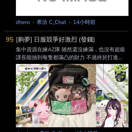
dhero
·
希洽 C_Chat
·
14小時前
95
[齁夢] 日服競爭好激烈 (發錢)
集中資源在練AZ隊 雖然還沒練滿，也沒有超級
課長能抽到每隻都滿凸的財力 不過終於打進
AZKi的ホロメンスコアレート前十名了 日服大
家分數怎麼都這麼高...
https://pbs.twimg.com/media/HPIC5EHbMAA4
Wjm?format=jpg 然後機率性發動的主動技真的
很看臉... 以下推文 10P * 100樓 感謝各位~ 不發
超黑名單 -- https://youtu.be/5WdqnMWJKtk?
t=5414 https://i.imgur.com/xok93dT.png ht