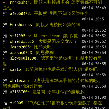
→ 
rrrReshar
: 開始人數掉超多的 怎麼看都不可能
是他
推 
a40558473
: 平板熊 剛剛不知道又賺多少
推 
Erishcross
: 阿接人鬼後開始掉的阿
推 
ss77995ss
: NL co-stream 都用V皮
推 
shields5566
: 大概是因為交女友了
→ 
James2005
: 比熊犬吧
推 
asasas0723
: 阿思夢狗
推 
slowsoul1998
: 認真來說是KSP吧 也幾乎沒有黑
點
推 
casto
: JJ雖然掉但也還是穩定那人數 還好吧
推 
whitecan
: JJ應該是湊CP玩手遊的時候掉的吧，
我也那時開始懶得看
推 
a2156700
: 還是問 今年哪個台V賺最多
推 
x19005
: JJ現在除了J群都很少玩新遊戲了 都在
坐牢...