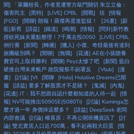
聞] 「萊爾校長」作者竟遭警方敲門關切 朱立立倫：
傷害民主
[黑特]
[LIVE] CPBL
[開戰]
信
[情報
[FGO]
[閒聊] 朗報！羅傑再度進監獄！
[26夏]
[蔚
藍]新舊
[請益]
[鐵道]
[鳴潮]
[情報]
[問卦]新竹教
授砍死妹夫重點整理！7千萬去投0050
[LIVE] CPBL
例行賽
[新聞]
[轉播]
[獵人] 小傑、奇犽最後有達到
旅團級別嗎？
[閒聊]
[無職]
[花邊] AE在小孩贍養
費官司上取得勝利
[閒聊] Peyz太慘了吧
[新聞] 藍白
硬推台灣未來帳戶 政院擬祭不副署反
［Vtub]
[漫
畫]
[討論] [Vt
[閒聊
[Holo] Hololive Dreams已開
服
[請益] 要多了解股票才不是賭？
[鬼滅]
[內鬼]
[花邊] JT：我不想跟自認什麼都知道的人待一起
[情
報] NV可能推出5090SE(5080Ti)
[討論] Kuminga怎
麼才過一年 身價掉這麼多？
[請益] DeepSeek 老闆
內部會議
[討論] 權喜原：不再公開班機資訊了
[討
論] 雙北實居人口近700萬，養不起兩顆大巨蛋
[情