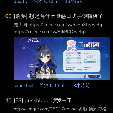
deathy
·
希洽 C_Chat
·
13小時前
68
[齁夢] 想起為什麼厭惡日式手遊轉蛋了
先上圖 https://i.meee.com.tw/RvRaSbs.webp
https://i.meee.com.tw/8JIiPCO.webp
https://i.meee.com.tw/fk8Rt5H.webp 總共17個
五星扣掉一開始選的必給的 任務給的五星卷
*1+2個必五星十連只剩13個 抽數應該是
128+10(初始三選PU池)+11(泳裝池)+201(本次
活動)+18(兩個必5星10連) =13個/368 只看這次
卡池則是6個/201 一個在3.5% 一個在3% 聽說
這是5%池? 嗯? 然後一
saber154
·
希洽 C_Chat
·
13小時前
40
[FS] duskblood 咿我中了
http://i.imgur.com/R5C17ap.jpg 爽啦 抽到資格