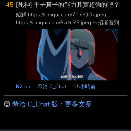
45
[死神] 平子真子的能力其實超強的吧？
始解 https://i.imgur.com/7ToeQOz.jpeg
https://i.imgur.com/8zrNrY3.jpeg 中招者看到的
上下左右前後全部顛倒 卍解 除自己以外不分敵
我將範圍內所有人 對「敵人」與「同伴」的認
知倒轉，使其互相殘殺 平子的能力也的確最怕
邦比那種無差別AOE攻擊 不過這能力放在其他
番完全是大BOSS級別的吧？ -- 鏡花水月那是真
的太無敵
R2der
·
希洽 C_Chat
·
15小時前
😊
希洽 C_Chat 版：更多文章