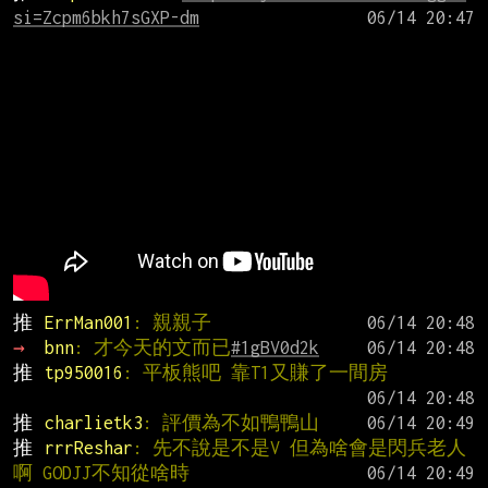
si=Zcpm6bkh7sGXP-dm
推 
ErrMan001
: 親親子
→ 
bnn
: 才今天的文而已
#1gBV0d2k
推 
tp950016
: 平板熊吧 靠T1又賺了一間房
推 
charlietk3
: 評價為不如鴨鴨山
推 
rrrReshar
: 先不說是不是V 但為啥會是閃兵老人
啊 GODJJ不知從啥時