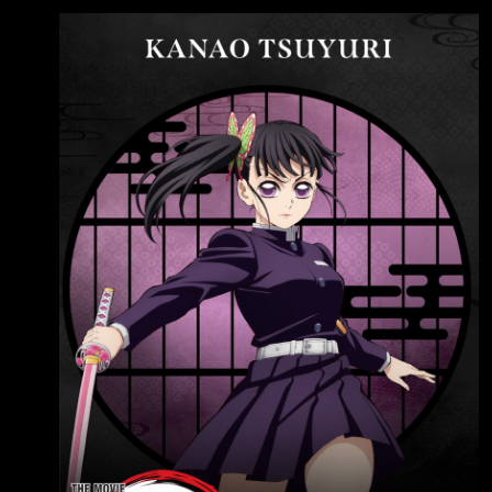
花枝呼吸的時候 我就覺得她的腿好像有點壯 我
不可名狀的生物 但是我覺得這些生物不是重點
以前只注意她的側馬尾 這次看電影週邊的圖 香
那些強大的生物表現出來對旁物的冷酷與漠視
奈乎似乎有六花化的傾向 香奈乎的腿為什麼越
以及人類在這些生物底下感受到的絕望與無力才
來越粗？ --
是這個神話體系的醍醐味 總之我語言能力