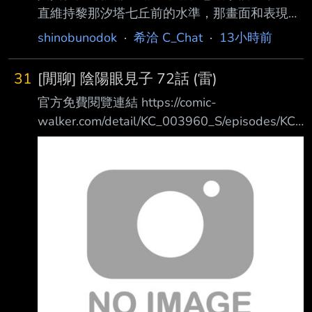
直維持黎那汐塔七丘前的水準，那畫面和表現力
也足夠優秀了 但他偏偏不要穩定的今州、拉古
shinobunodok
·
希洽 C_Chat
·
13小時前
納就好，而是無論是七丘、拉海洛、玄方，他都
一直想搞新東西，離現在越近的他越想搞 代價
31
[閒聊] 陰陽眼見子 72話 (雷)
就是遊戲執行上的優化老是出問題（不是指便民
官方免費閱覽連結 https://comic-
優化，雖然我覺得聲駭那些也該優化，老庫別拉
walker.com/detail/KC_003960_S/episodes/KC_
了） 改版前兩天各種搞笑比比皆是，說的各種
0039600010500011_E 上回傳送門
性能優化大多都聽著嚇人，進去遊戲無感或給人
https://www.ptt.cc/bbs/C_Chat/M.1780634999
驚嚇 其實正常來說這樣的遊戲系統優化，應該
.A.1FA.html 瀨戶在廢棄大樓設置的防禦結界可
早就會被玩家幹飛了 至今還沒被幹飛單純是玩
騙過普通惡靈的感知，但無法逃過【那東西】
家真的能感受到，這群像神人學院的啥子，穩穩
不過瀨戶也有收穫，當黑衣人雷塔在動物園失蹤
的躺著
後，他立刻趕去尋找， 雖然只找到不成人形的
殘骸，可是雷塔留下了關鍵影像情報
https://imgpoi.c