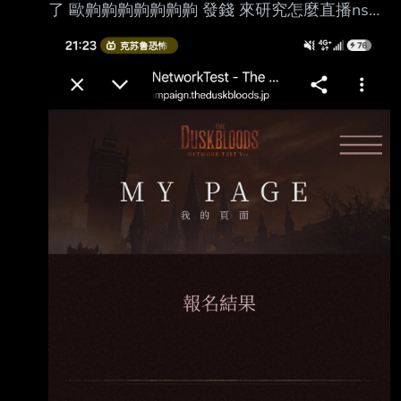
了 歐齁齁齁齁齁齁齁 發錢 來研究怎麼直播ns好
了 -- Ebb and flow. --