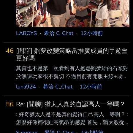
蜘蛛人收藏品和其他玩具，還有電腦 一間是放
運動器材的 但是爸爸
LABOYS
·
希洽 C_Chat
·
12小時前
46
[閒聊] 齁夢改變策略當推廣成員的手遊會
更好嗎
其實也不是第一次看到有人抱怨齁夢給的石頭對
於無課玩家很不親切 不過目前有開服主線+成就
+連續登頂的石頭 大部分人其實都還是囤出不少
lunli924
·
希洽 C_Chat
·
12小時前
抽 以最近小雞的情況 無論訂閱 MV點閱 或是同
接 都從齁夢返流過去很多 ID的成員也表示有類
56
Re: [閒聊] 猶太人真的自認高人一等嗎？
似情況 那與其在這個地方摳門 想著要把爛球的
: 好奇猶太人是不是真的覺得自己高人一等啊？ :
損失撈回來 但造成玩家因為覺得過度摳門而流
怎麼好像都很趾高氣昂的感覺 首先，猶太教從
失 不如把眼光放遠一些 多送多推廣 多留住開服
來沒說上帝只救猶太人。 猶太教中上帝的概念
玩家 這樣能形成正向回饋機制 彼此拉抬人氣 這
Satoman
·
希洽 C_Chat
·
13小時前