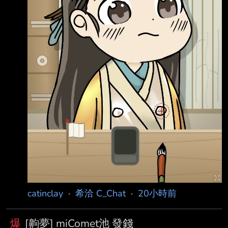
catinclay
·
希洽 C_Chat
·
20小時前
爆
[齁夢] miComet池 發錢