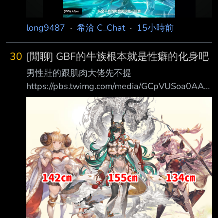
會如何 --
long9487
·
希洽 C_Chat
·
15小時前
30
[閒聊] GBF的牛族根本就是性癖的化身吧
男性壯的跟肌肉大佬先不提
https://pbs.twimg.com/media/GCpVUSoa0AAK
slf.png 為啥她們女性會矮成這樣啊 矮就算了 還
各個都是巨乳 相當於巨乳小隻馬 頭上還長角方
便抓住 很懷疑這是不是CY設計師的性癖導致
的？？？ --