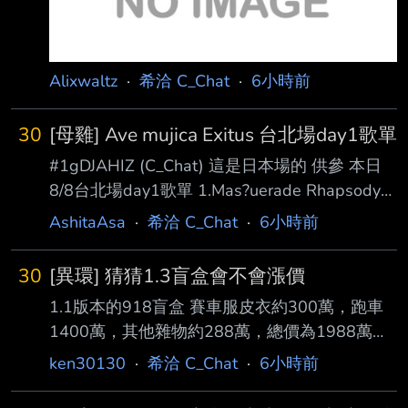
Alixwaltz
·
希洽 C_Chat
·
6小時前
30
[母雞] Ave mujica Exitus 台北場day1歌單
#1gDJAHIZ (C_Chat) 這是日本場的 供參 本日
8/8台北場day1歌單 1.Mas?uerade Rhapsody
Re?uest 2. sophie 3. crucifix X 4. Ave Mujica 5.
AshitaAsa
·
希洽 C_Chat
·
6小時前
素晴らしき世界 でも どこにもない場所 6.
symbol II : Air 7. symbol Ⅲ : ▽ 8.八芒星ダンス
30
[異環] 猜猜1.3盲盒會不會漲價
9. 黒のバースデイ 10. symbol IV : Earth 11.
1.1版本的918盲盒 賽車服皮衣約300萬，跑車
Choir ‘s’ Choir 12. 天球(そら)のMusica 13. D
1400萬，其他雜物約288萬，總價為1988萬
1.3版本的泳裝盲盒(先假定只有一個盲盒) 內容
ken30130
·
希洽 C_Chat
·
6小時前
物有鑒定師泳裝、牢大泳裝、薄荷泳裝跟水上摩
托 相比起來小垃圾少了很多，抽取價值大幅提