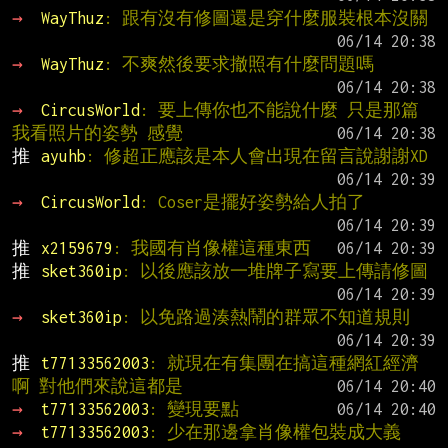
→ 
WayThuz
: 跟有沒有修圖還是穿什麼服裝根本沒關
→ 
WayThuz
: 不爽然後要求撤照有什麼問題嗎
→ 
CircusWorld
: 要上傳你也不能說什麼 只是那篇
我看照片的姿勢 感覺
推 
ayuhb
: 修超正應該是本人會出現在留言說謝謝XD
→ 
CircusWorld
: Coser是擺好姿勢給人拍了
推 
x2159679
: 我國有肖像權這種東西
推 
sket360ip
: 以後應該放一堆牌子寫要上傳請修圖
→ 
sket360ip
: 以免路過湊熱鬧的群眾不知道規則
推 
t77133562003
: 就現在有集團在搞這種網紅經濟
啊 對他們來說這都是
→ 
t77133562003
: 變現要點
→ 
t77133562003
: 少在那邊拿肖像權包裝成大義