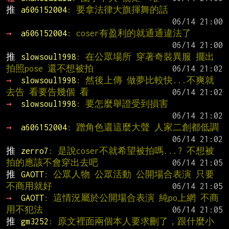
推 
a606152004
: 要拿法律大旗揮舞的話
→ 
a606152004
: coser有盈利的就通通違法了
推 
slowsoul1998
: 在公眾場所 穿著奇裝異服 擺出
拍照pose 還不想被拍
→ 
slowsoul1998
: 然後上傳 做夢比較快...不爽就
去告 看要告幾個 看
→ 
slowsoul1998
: 要怎麼舉證受到損害
→ 
a606152004
: 蹭角色還這麼大聲 人家二創都低調
推 
zerro7
: 是說coser不就希望被拍嗎...? 不想被
拍的應該不會穿出去吧
推 
GAOTT
: 公眾人物 公眾活動 公開場合表演 只要
不商用就好
→ 
GAOTT
: 這情況屬於公開場合表演 純po上網 不商
用不犯法
推 
gm3252
: 原文裡面兩個本人要求刪了，跟什麼小