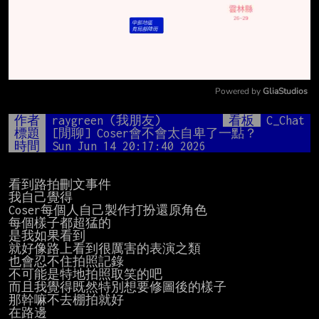
Powered by 
GliaStudios
Mute
作者
raygreen (我朋友)
看板
C_Chat
標題
[閒聊] Coser會不會太自卑了一點？
時間
Sun Jun 14 20:17:40 2026
看到路拍刪文事件

我自己覺得

Coser每個人自己製作打扮還原角色

每個樣子都超猛的

是我如果看到

就好像路上看到很厲害的表演之類

也會忍不住拍照記錄

不可能是特地拍照取笑的吧

而且我覺得既然特別想要修圖後的樣子

那幹嘛不去棚拍就好

在路邊
