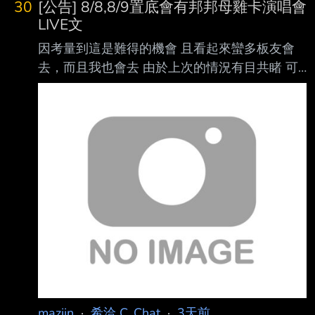
30
[公告] 8/8,8/9置底會有邦邦母雞卡演唱會
升 在1.1版抽918把方斯耗得差不多 並且1.2版
LIVE文
跳過摩托盲盒且沒沉迷刮刮樂的狀況下 大小月
因考量到這是難得的機會 且看起來蠻多板友會
卡玩家應該都能存到2000萬左右 1.3盲盒如果能
去，而且我也會去 由於上次的情況有目共睹 可
在2000萬內全包的話是不是就很佛了? 但感覺可
能會出現混亂情況 為方便大家統整資訊及一起
能性偏低，要耗光玩家手上的錢 價格只有越來
看 故8/8、8/9將開設LIVE文並置底 歡迎大家到
越貴這條路 -- 1100萬能全收簡直是做慈
LIVE文一起嗨 備註: 1. 如果颱風導致取消，則不
會發LIVE文 如果颱風導致改期，則之後再說 2.
由於PTT於8/8 5:00-18:00停機， 所以演唱會如
有正常舉辦，LIVE文將於8/7晚間發出 3. 由於我
沒有要做下屆板主 8/9待LIVE文發出後，會請板
主幫我置底 --
mazjin
·
希洽 C_Chat
·
3天前