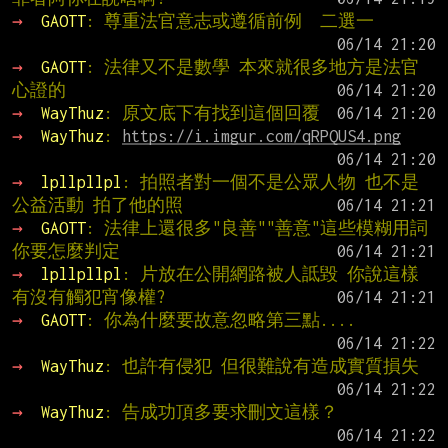
→ 
GAOTT
: 尊重法官意志或遵循前例  二選一
→ 
GAOTT
: 法律又不是數學 本來就很多地方是法官
心證的
→ 
WayThuz
: 原文底下有找到這個回覆
→ 
WayThuz
: 
https://i.imgur.com/qRPQUS4.png
→ 
lpllpllpl
: 拍照者對一個不是公眾人物 也不是
公益活動 拍了他的照
→ 
GAOTT
: 法律上還很多"良善""善意"這些模糊用詞
你要怎麼判定
→ 
lpllpllpl
: 片放在公開網路被人詆毀 你說這樣
有沒有觸犯宵像權?
→ 
GAOTT
: 你為什麼要故意忽略第三點....
→ 
WayThuz
: 也許有侵犯 但很難說有造成實質損失
→ 
WayThuz
: 告成功頂多要求刪文這樣？