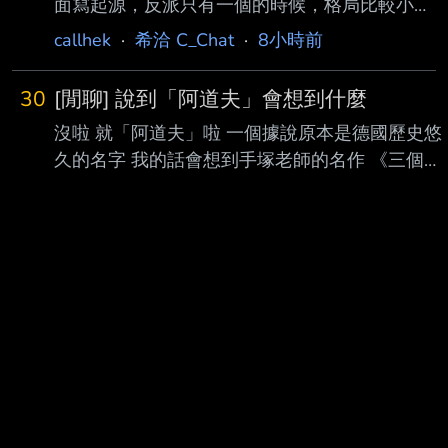
面寫起源，反派只有一個的時候，格局比較小，
這時候都很好看。 然後後面格局要擴大，就是
callhek
·
希洽 C_Chat
·
8小時前
塞一堆反派，還要寫兩邊內心戲，還要精彩打
斗，就是亂成一 團。 然後這次湯姆蜘蛛人一開
30
[閒聊] 說到「阿道夫」會想到什麼
始就是大雜燴，什麼都來一腳，先是內戰出現，
沒啦 就「阿道夫」啦 一個據說原本是德國歷史悠
再來鋼鐵人當導 師、奇異博士當導師，三代同
久的名字 我的話會想到手塚老師的名作 《三個阿
堂一同歡樂，還有更多反派，雖然票房不錯就
道夫》 非常的精彩 雖然有點年代了 但還是推薦各
是，少了蜘蛛 人的感覺。 然後這次第四集，直
位去看看 那麼 說到「阿道夫」還會想到什麼呢 --
接拉回去專注在蜘蛛人本身，少掉那些華麗不實
的大雜燴，專心講故 事，就馬上大受好評了 所
以蜘蛛人其實比較適合就待在紐約皇后區，你的
友