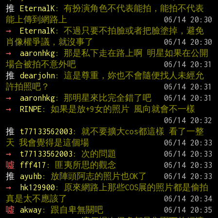
推 
EternalK
: 有扮演角色不代表能拍，能拍不代表
能上傳到網路上
→ 
EternalK
: 不過只要不拍臉或者把臉塗掉，避免
肖像權爭議，就沒事了
→ 
aaronhkg
: 那是私下走在路上啊 明星如果在公開
場合被拍不意外吧
推 
dearjohn
: 這是尊重，妳也不會隨便找人未經允
許拍照吧？
→ 
aaronhkg
: 那明星來比完全錯了吧
→ 
RINPE
: 如果是放+9女的照片 風向就會不一樣
推 
t77133562003
: 就不要擴大cos都這樣 看了一整
天 我會覺得是這個場
→ 
t77133562003
: 次的問題
噓 
fff417
: 匪夷所思的觀念
推 
ayuhb
: 放陣頭阿志的照片也OK了
→ 
hk129900
: 原來網路上那些COS展的照片都是偷拍 
真是太不應該了
噓 
akway
: 跟自卑無關吧