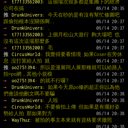
→ 
t77133562003
: 這個場次很多都是集團下的經濟
公司在搞
推 
DrunkUnivers
: 今天在吵的是有沒有幫忙修圖吧
跟偷拍根本沒關係啊..
→ 
DrunkUnivers
: .
→ 
t77133562003
: 上個月松山大遊行 夠大場吧 也
沒有這次這場那麼多
→ 
t77133562003
: 毛
推 
CircusWorld
: 我覺得要看情境 如果Coser在旁休
息 沒打算給人拍 就
推 
oo2751394
: 所以是漫展同人展那種就可以給路人
拍+po網，其他小規模
→ 
oo2751394
: 的就不行囉?
→ 
DrunkUnivers
: 如果今天原po修的超正你以為他
們會請他刪文嗎不要騙
→ 
DrunkUnivers
: 人啦
→ 
CircusWorld
: 不要偷拍上傳 但如果是有擺好姿
勢給人拍 那如果對方
→ 
WayThuz
: 被拍的事主本來就有資格要求撤照