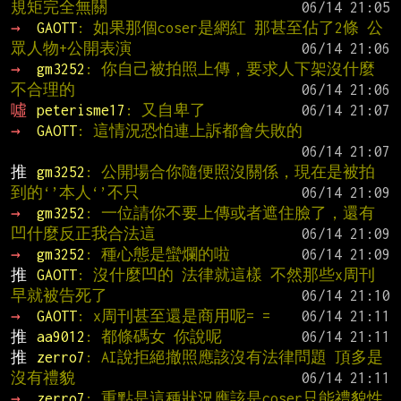
規矩完全無關
→ 
GAOTT
: 如果那個coser是網紅 那甚至佔了2條 公
眾人物+公開表演
→ 
gm3252
: 你自己被拍照上傳，要求人下架沒什麼
不合理的
噓 
peterisme17
: 又自卑了
→ 
GAOTT
: 這情況恐怕連上訴都會失敗的
推 
gm3252
: 公開場合你隨便照沒關係，現在是被拍
到的‘’本人‘’不只
→ 
gm3252
: 一位請你不要上傳或者遮住臉了，還有
凹什麼反正我合法這
→ 
gm3252
: 種心態是蠻爛的啦
推 
GAOTT
: 沒什麼凹的 法律就這樣 不然那些x周刊
早就被告死了
→ 
GAOTT
: x周刊甚至還是商用呢= =
推 
aa9012
: 都條碼女 你說呢
推 
zerro7
: AI說拒絕撤照應該沒有法律問題 頂多是
沒有禮貌
→ 
zerro7
: 重點是這種狀況應該是coser只能禮貌性