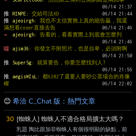
推 
RINPE
: 交給司法XD
推 
ajeoirgh
: 我也不太信實務上真的能告贏，我還
滿想看coser直接去告
→ 
ajeoirgh
: 告看的，看看實際上到底會怎麼判
噓 
ajim36
: 你發文不附照片，也是自卑，必須附啊
推 
SuperSg
: 就算要告，你要怎麼找到人?
推 
aegisWIsL
: 都6202了還要人要吵公眾場合的肖像
權
😊
希洽 C_Chat 版：熱門文章
30
[蜘蛛人] 蜘蛛人不適合格局擴太大嗎？
乳題 陶比跟加菲蜘蛛人有個很明顯的缺點，前