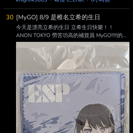
30
[MyGO] 8/9 是椎名立希的生日
今天是漂亮立希的生日 立希生日快樂！！
ANON TOKYO 勞苦功高的補貨員 MyGO!!!!!的媽
媽 辛苦了立希 再說一次生日快樂XD -- 我忘了
訂購立希跟愛音的生日套組@@ 不過9th LIVE有
買到唯一還沒賣完的立希款MM樂器擦拭布 (立
希：蛤？我是要你幫我慶生不是來黑我欸)
https://i.imgur.com/8r2Ezan.jpeg 信澤老師賀
圖：
https://x.com/i/status/2086105401200902208
Happy birthday 立希！ https://