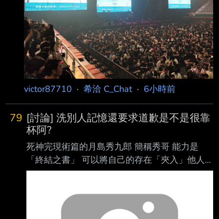
今天歌單出乎意料的好 竟然有水元素和天球 做
夢都沒想到 == 全場大合唱天球太滿足了 推文
20P 發到我不想發為止 --
victor87710
·
希洽 C_Chat
·
6小時前
79
[討論] 洗別人記憶還要求道歉是不是很靠
杯阿?
死神完現術篇的月島秀九郎 簡稱秀哥 能力是
「終結之書」 可以將自己的存在「夾入」他人
的過去中 進而篡改記憶
https://i.meee.com.tw/i7Z0iD9.png 茶度、織姬
被砍中後 過去與一護一同戰鬥的記憶 被洗成是
靠秀哥的幫忙才成功的