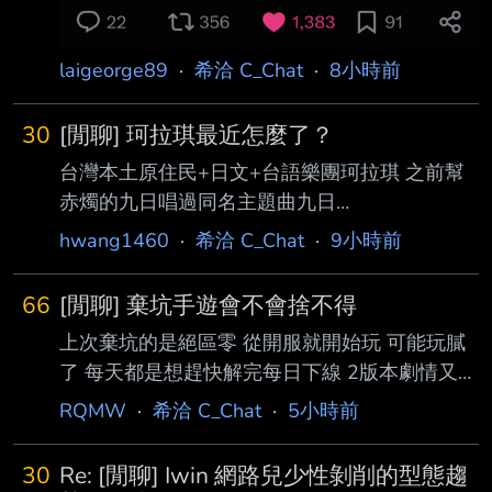
laigeorge89
·
希洽 C_Chat
·
8小時前
30
[閒聊] 珂拉琪最近怎麼了？
台灣本土原住民+日文+台語樂團珂拉琪 之前幫
赤燭的九日唱過同名主題曲九日
https://youtu.be/jo_-vr1FwJ0?
hwang1460
·
希洽 C_Chat
·
9小時前
si=_QNuUA54nKRJDxcQ 說真的蠻好聽的 但是
個人最喜歡的還是這首啦
66
[閒聊] 棄坑手遊會不會捨不得
https://youtu.be/hk9k5mLluGY?
上次棄坑的是絕區零 從開服就開始玩 可能玩膩
si=p0iHGAUK0U5DUXGF 日語加原住民語聽起
了 每天都是想趕快解完每日下線 2版本劇情又爛
來真的很好聽 但是自從去年出了第二個專輯後
棄坑覺得可惜那麼多時間 但猶豫幾天還是把遊
已經整整一年沒出新歌了 臉書最後更新也是
RQMW
·
希洽 C_Chat
·
5小時前
戲砍了 之後入坑鳴潮 很有新鮮感 女角都好漂亮
2025的時候了 珂拉琪最近到底是怎麼了？ --
趁epic儲值優惠儲了好幾萬 大c都給他抽個2+1
30
Re: [閒聊] Iwin 網路兒少性剝削的型態趨
3+1 2版本尾玩到現在 現在變得也是想趕快解完