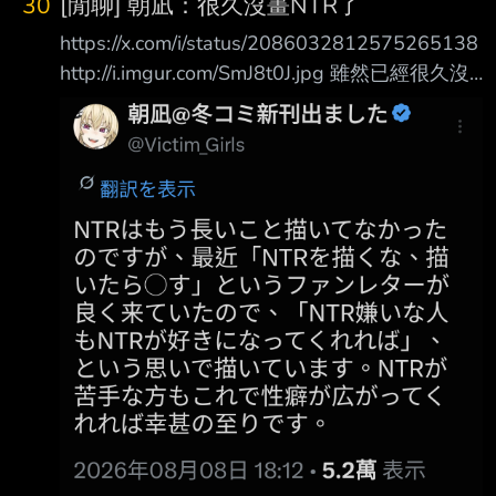
30
[閒聊] 朝凪：很久沒畫NTR了
https://x.com/i/status/2086032812575265138
http://i.imgur.com/SmJ8t0J.jpg 雖然已經很久沒
畫NTR了，但最近常常收到「不准畫NTR，敢畫
就口了你」的私訊，所以就 抱持著「如果大家
能喜歡上NTR就好了」的心態繼續畫了。如果對
於NTR不擅長的人們能夠 藉此擴展自己的性癖
就好了。 (′・ω・‵)是在哭 ----- Sent from JPTT
on my Sony XQ-BT52. --
https://i.imgur.com/hVPO6V