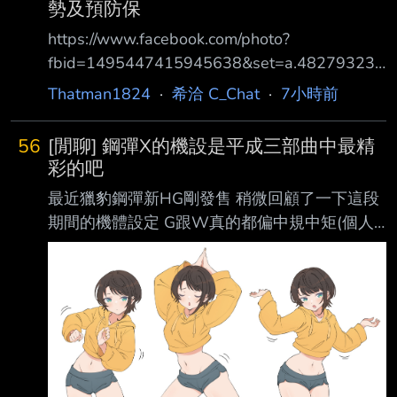
勢及預防保
每日下線 看到活動覺得好懶好麻煩 大世界 支線
https://www.facebook.com/photo?
任務也沒在碰 新主線一出會想趕快破一破關遊
fbid=1495447415945638&set=a.482793230
戲去 也萌生退坑想法 但又想到我花的錢跟時
544400 我沒跟到原文 怎麼突然撤文檢討道歉了
Thatman1824
·
希洽 C_Chat
·
7小時前
間…… 反而最近回鍋絕區零玩一陣子 3.0真的有
還說讓「合作夥伴」承受不必要的壓力 我根本
變好 劇情有趣多了 只是平常還是很想趕快解完
不相信他們在意社會大眾 所以這個合作夥伴是
活動每
56
[閒聊] 鋼彈X的機設是平成三部曲中最精
什麼奇妙生物？ 還是他們有什麼進一步陰謀？
彩的吧
他們態度突然這樣我無法理解耶，只感覺到不可
最近獵豹鋼彈新HG剛發售 稍微回顧了一下這段
名狀的恐懼 --
期間的機體設定 G跟W真的都偏中規中矩(個人
對大翅膀無感) 反而X每一隻設計都有不少亮點
拿獵豹舉例 W裡就有重武裝可以直接比較 不對
秤武裝的編排設計跟直接鏡像的重武裝 比起來
感覺就是上位版本 主役的X 光月光砲背包就可講
很久 最近看別人開X的模型才發現他武裝的收納
方式有多精巧 光劍安置在砲尾 步槍可以塞進背
包 左肩還有帶機槍 更不要說後面的口琴砲 升級