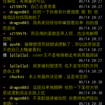
住腳啦，有興趣的可以
→ 
x2159679
: 自己去查查看
→ 
dragon803
: 你想一下你會有什麼感覺 喔 對 然
後假設你找我抱怨了
→ 
dragon803
: 我再來回答你幹嘛那麼自卑 你的感
想是啥
→ 
x2159679
: 而且傳的還都是單人照，也沒有解釋
空間
推 
ayuhb
: 修圖變漂亮就變成禮貌了，所以說穿就是
不想自己太醜被看到
推 
lpllpllpl
: coser又不是每個都走奇裝異服路線
→ 
lpllpllpl
: 就算修到變漂亮 也不是等同對方同
意你上傳
→ 
chuckni
: 本人有最終決定權，這是肯定的
→ 
dragon803
: 這跟自卑無關啊 你想一下某些大明
星或運動員走在路上也
→ 
dragon803
: 不喜歡隨便被拍照 你覺得他們很自
卑嗎= =