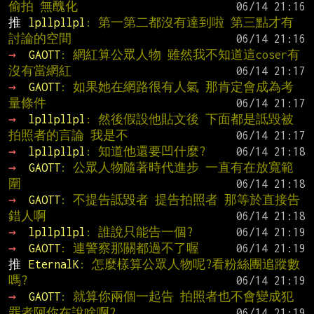
偷拍 無醜化
推 
lpllpllpl
: 第一第二都沒有達到啦 第三點才有
討論的空間
→ 
GAOTT
: 網紅算公眾人物 雖然我不知道這coser有
沒有當網紅
→ 
GAOTT
: 如果她在網路很有人氣 那肯定會成為考
量條件
→ 
lpllpllpl
: 然後假設他貼文後 下面都是詆毀被
拍照者的言論 我是不
→ 
lpllpllpl
: 知道他還要凹什麼?
→ 
GAOTT
: 公眾人物隨著時代進步 一直有在放寬範
圍
→ 
GAOTT
: 不提告詆毀者 提告拍照者 那等於直接告
錯人啊
→ 
lpllpllpl
: 誰說只能告一個?
→ 
GAOTT
: 連警察那關都過不了喔
推 
EternalK
: 怎麼樣算公眾人物呢?看粉絲團追蹤數
嗎?
→ 
GAOTT
: 就算你兩個一起告 拍照者也不會變成犯
罪者阿你在說啥啊?