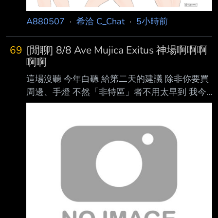
DX之後還有 G獵鷹 在武裝安排上很有骨鋼的感
A880507
·
希洽 C_Chat
·
5小時前
覺 比起另外兩棚 感覺有錢不少 空霸應該要跟飛
翼比較 不過就
69
[閒聊] 8/8 Ave Mujica Exitus 神場啊啊啊
啊啊
這場沒聽 今年白聽 給第二天的建議 除非你要買
周邊、手燈 不然「非特區」者不用太早到 我今
天18:00到完全沒事幹 排隊進場完一路等到七點
半感覺可以抓7.到就好了 純看表演的人 場內有
廁所 太早去還不能進場就得去外面排流動 外面
有小吃攤薛錢 我自己沒買 建議帶的東西有雨衣
跟耳塞 今天結束後下暴雨 媽的 我騎ubike 回家
半小時 全濕 耳塞 前天買 昨天到貨
https://i.verb.tw/ge1vc0xn.jpg 有聽說林口體育
場的音場，低音偏炸 加上我右耳有稍微聽力不
正常，這次裝備了專用的耳塞來聆