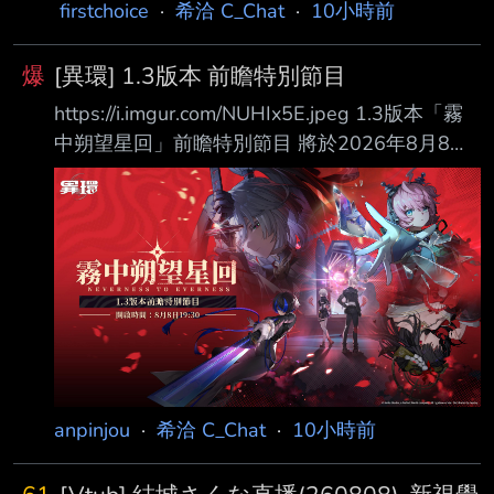
深的悲慘過去 一個是玩弄人心的樂子人 兩人的
firstchoice
·
希洽 C_Chat
·
10小時前
塑造都很棒 但是上三的故事固然感人 我還是更
想看上二囂張的嘴臉被扁到落魄吃鱉 你們會比
爆
[異環] 1.3版本 前瞻特別節目
較喜歡哪種反派 -- 哈哈其實貝庫塔前世也挺慘
https://i.imgur.com/NUHIx5E.jpeg 1.3版本「霧
的 但他雞掰的成分更多 但他是被強迫變成鬼又
中朔望星回」前瞻特別節目 將於2026年8月8日
失憶 應該算吧 這我就不知道了 我沒看過原作 善
19:30正式播出，歡迎鑒定師前往觀看！ 日
逸的師兄感覺就像這種 真的嗎 但我看很多小朋
https://www.youtube.com/live/PShv5EyOCGA
友會模仿猗窩座 沒看過模仿童磨的 動畫好像沒
中 https://www.youtube.com/live/EqP7PzI0ppk
講到他的過去？但這種藝術家類型的反派都是純
這次真的是大的要來了 癲火大佬要來了！ -- 推
雞掰人居多
tonsin2976: 幹我要她 推 Hsuaaaanlala: 我要他
幹 推 vance1024: 他要幹我 → L
anpinjou
·
希洽 C_Chat
·
10小時前