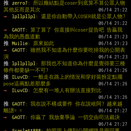
推 
zerro7
: 所以癥結點是coser到底算不算公眾人物 
其他反而是其次
→ 
lpllpllpl
: 還是你自動帶入COSER就是公眾人物?
→ 
GAOTT
: 算了算了 你直接叫coser提告吧 告贏我
為我的愚蠢道歉
推 
Muilie
: 原來如此
→ 
GAOTT
: 雖然我不知道為什麼你要吃掉我的公開表
演
推 
lpllpllpl
: 那我也不知道你為什麼是覺得要三種
條件都要缺一不可?
推 
ILuvCD
: 一般走在路上的情況和穿好裝扮定點擺
pose這兩點差那麼多
→ 
ILuvCD
: 怎麼有一堆人有辦法直接對比
推 
GAOTT
: 我在說不構成要件 你在說啥阿? 越來越
離譜= =
→ 
GAOTT
: 你贏了 我放棄爭論 一切交由司法裁決
→ 
Scarlett888
: 拍照跟上傳到公開網路是兩回事