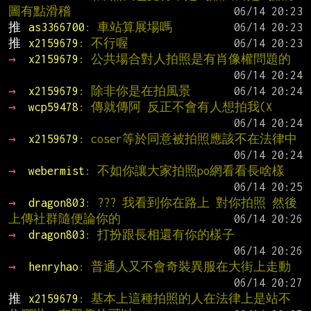
圖有點滑稽
推 
as3366700
: 車站算展場嗎
推 
x2159679
: 不行喔
→ 
x2159679
: 公共場合對人拍照是有肖像權問題的
→ 
x2159679
: 除非你是在拍風景
→ 
wcp59478
: 傳就傳阿 反正不會有人想拍我(X
→ 
x2159679
: coser等於同意被拍照應該不在法律中
→ 
webermist
: 不如你讓大家拍照po網看看長啥樣
→ 
dragon803
: ??? 我看到你在路上 對你拍照 然後
上傳社群隨便論你的
→ 
dragon803
: 打扮跟長相還有你的樣子
→ 
henryhao
: 普通人又不會奇裝異服在大街上走動
推 
x2159679
: 基本上這種拍照的人在法律上是站不