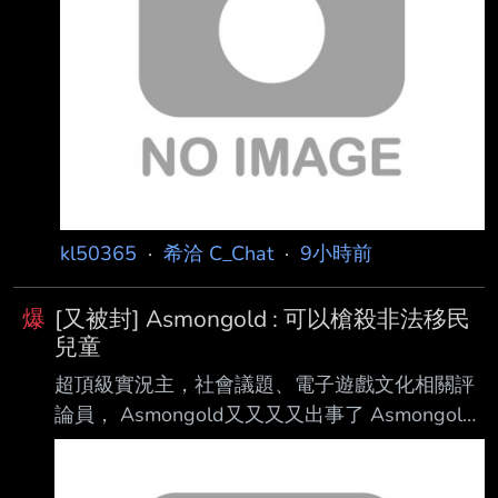
https://i.meee.com.tw/0eExgsL.png 甚至連更早
的記憶也被洗掉
https://i.meee.com.tw/S3kbowd.png 不止這兩
人 一護身邊的親友們也中招了 紛紛要求對秀哥
動粗的一護向秀哥道歉!!! https://
kl50365
·
希洽 C_Chat
·
9小時前
爆
[又被封] Asmongold : 可以槍殺非法移民
兒童
超頂級實況主，社會議題、電子遊戲文化相關評
論員， Asmongold又又又又出事了 Asmongold
Banned On Twitch After Saying He'd Shoot
Migrant Kids