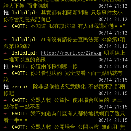
請人下架 而非強制
推 
lpllpllpl
: 其實都有相關新聞啦 只是事件太小 
你不會刻意去記而已
→ 
GAOTT
: 不知道 我在談法律 有人跟我講心態= ="
→ 
lpllpllpl
: AI有沒有請你去查民法第184條第1項
跟第195條?
→ 
lpllpllpl
: 
https://reurl.cc/Z2mWxg
 明明線上
一堆可以查的資訊
推 
GAOTT
: 你這兩條採到哪一條
→ 
GAOTT
: 你只看犯法的 完全沒看下面一點點就有
說
推 
zerro7
: 除非是偷拍或惡意醜化 不然踩不到那兩
條吧
→ 
GAOTT
: 公眾人物 公益性 使用場合與目的 這三
點你是一點不看
→ 
GAOTT
: 我不知道為什麼有人都特地找網頁了還只
看一半= =
→ 
GAOTT
: 公眾人物 公開場合 公開表演 無商用 無