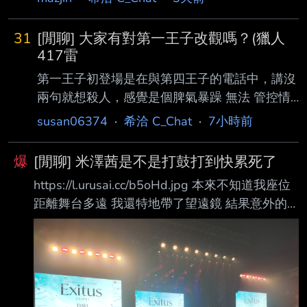
31
[閒聊] 大家有對第一王子改觀嗎？(獵人
417雷
第一王子初登場是在與第四王子的電話中，講沒
兩句就想殺人，感覺是個脾氣暴躁 無法 管控情
緒的巨嬰。掌握軍隊大權，從十四王子的女僕口
susan06374
·
希洽 C_Chat
·
7小時前
中得知，不會給人任何活路。 但最新一話，第
一王子班傑明的內心戲，對四王子切利多尼希濫
爆
[閒聊] 米澤茜是不是打鼓打到快累死了
殺無辜的暴行非常厭惡， 也暗自稱讚了老五老
https://l.urusai.cc/b5oHd.jpg 本來不知道我座位
六，評價他們沒有成為國王的氣度也還算公允，
距離舞台多遠 我還特地帶了望遠鏡 結果意外的
甚至如果證實十四王 子不在船上 也確定沒有繼
很近 舞台看的很清楚 我看茜姐連續打這麼多快
承權的情況下 願意網開一面 沒有非要取王子王
節奏曲 最後螢幕上看起來一臉燃盡的感覺 哎呀
妃性命。 軍事強人的個性如果成為國王，要像
這個高尾奏音怎麼這麼壞啊 自己在鋼琴上搔首弄
九王子哈爾肯堡一樣推動民主改革是不太可能。
姿擺一堆小表情 拿一張密密麻麻的黑紙給茜姐就
應該 還是會以卡丁國的國家發展為優先，佐以
說是鼓譜 本來明天有事所以只能來Day1 沒想到