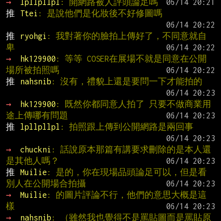
→ 
lpllpllpl
: 開網路被人評頭論足嗎
推 
Ttei
: 是說他們是化妝後不好修圖嗎
推 
ryohgi
: 我對著你的臉拍上傳好了，不同意就自
卑
→ 
hk129900
: 等等 COSER在展場不就是同意在公開
場所被拍照嗎
推 
nahsnib
: 沒有，禮貌上還是要問一下才能拍的
→ 
hk129900
: 既然你都同意人拍了 只要不做商業用
途上傳哪有問題
推 
lpllpllpl
: 拍照跟上傳到公開網路是兩回事
→ 
chuckni
: 話說原本那篇有講要求刪除的是本人還
是其他人嗎？
推 
Muilie
: 是的，你在現場品頭論足可以，但是看
別人在公開場合拍攝
→ 
Muilie
: 的圖片評論不行，他們的意思大概是這
樣
→ 
nahsnib
: （雖然我也覺得不是罵貼圖而是罵貼原