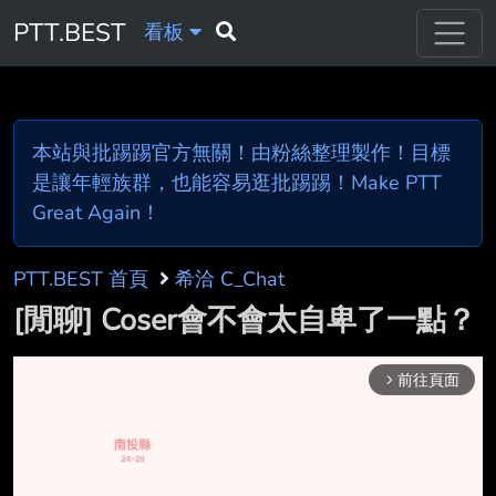
PTT.BEST
看板
本站與批踢踢官方無關！由粉絲整理製作！目標
是讓年輕族群，也能容易逛批踢踢！Make PTT
Great Again！
PTT.BEST 首頁
希洽 C_Chat
[閒聊] Coser會不會太自卑了一點？
前往頁面
arrow_forward_ios