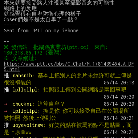
本來就要接受路人注視甚至攝影留念的可能性

網路上的反應

就感覺很有自卑防衛心理的樣子

Coser們是不是太自卑了一點？

-----

Sent from JPTT on my iPhone

※ 發信站: 批踢踢實業坊(ptt.cc), 來自: 
※ 文章網址: 
https://www.ptt.cc/bbs/C_Chat/M.1781439464.A.DF
5.html
推 
nahsnib
: 基本上把別人的照片未經許可就上傳是
很沒禮貌的
推 
lpllpllpl
: 拍照跟上傳到公開網路是兩回事吧
→ 
chuckni
: 這算自卑？
→ 
lpllpllpl
: 換是你 你可以接受自己在公開場所
被拍照 然後上傳到公
推 
uoyevoltnaw
: 好笑的點在被罵的點不是貼圖，而
是上原圖ww