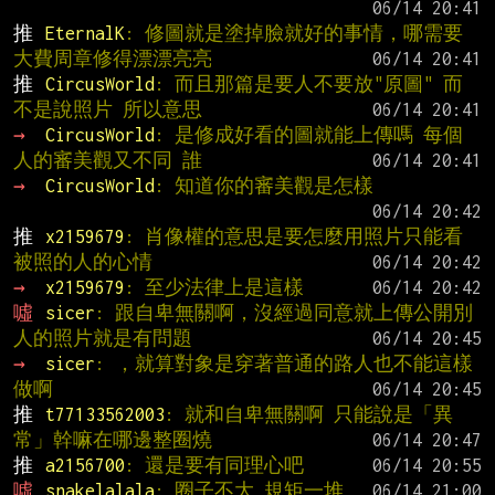
推 
EternalK
: 修圖就是塗掉臉就好的事情，哪需要
大費周章修得漂漂亮亮
推 
CircusWorld
: 而且那篇是要人不要放"原圖" 而
不是說照片 所以意思
→ 
CircusWorld
: 是修成好看的圖就能上傳嗎 每個
人的審美觀又不同 誰
→ 
CircusWorld
: 知道你的審美觀是怎樣
推 
x2159679
: 肖像權的意思是要怎麼用照片只能看
被照的人的心情
→ 
x2159679
: 至少法律上是這樣
噓 
sicer
: 跟自卑無關啊，沒經過同意就上傳公開別
人的照片就是有問題
→ 
sicer
: ，就算對象是穿著普通的路人也不能這樣
做啊
推 
t77133562003
: 就和自卑無關啊 只能說是「異
常」幹嘛在哪邊整圈燒
推 
a2156700
: 還是要有同理心吧
噓 
snakelalala
: 圈子不大 規矩一堆