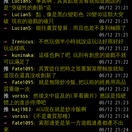
推 
LucianS
: 事實啊，其實點進去看就知道她說的
是”突破性的創新”這
→ 
LucianS
: 點，像是黑白變彩色 2D變3D這類大突
破 現在的遊戲的確只
→ 
LucianS
: 能往畫質發展，而且也差不多到極限了
→ 
Irenicus
: 不然玩個半小時就說這玩法好屌好好
玩這樣嗎
→ 
kuninaka
: 這樣也夠了吧 玩到有創意的遊戲不就
可以滿足了
推 
Fate1095
: 其實從任把時之笛重製當壓軸放就知
道現在還真沒啥創新了
→ 
Fate1095
: 就是無限炒冷飯,把以前的經典用高品
質重做一次
推 
vorsss
: 然後文中提及的(單看圖片) 應該是指硬
體上的進步停滯吧
推 
kaj1983
: ACG現在就是炒冷飯啊
→ 
vorsss
: (不是畫質那種)
→ 
Fate1095
: 索那邊更是第一方遊戲連產都產不出
來