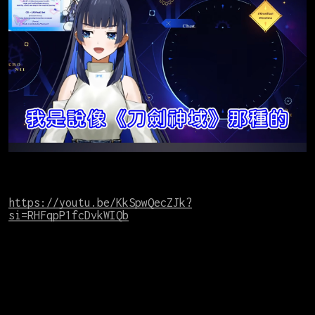
https://youtu.be/KkSpwQecZJk?
si=RHFqpP1fcDvkWIQb