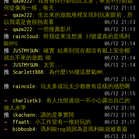
推 
qazw222
: 我會覺得行銷佔比太多，畢竟不行銷如
何從像海一樣，每天
→ 
qazw222
: 生出來的遊戲堆裡呈現到玩家眼前，所
以我還是會很熱衷看
→ 
qazw222
: 一些推薦影片
推 
raincloud
: 幹我從來沒想過 33號還真的是瑪利
歐RPG
推 
JUSTMYSUN
: 確實 結果到現在都沒有戴上安全帽
就出不來的遊戲 唉
→ 
JUSTMYSUN
: 太苦...
推 
Scarlett888
: 為什麼156樓這麼氣@@..
推 
raincole
: 玩太多或玩太少都會有這樣的感想啊
→ 
charlietk3
: 有人仇恨過頭一不小心露出自己的
做人水準
推 
ikachann
: 講的是事實阿
→ 
ffaatt
: 小工作室有一堆好玩的
→ 
bibbosb4
: 瑪利歐rpg就因為是瑪利歐就被看扁