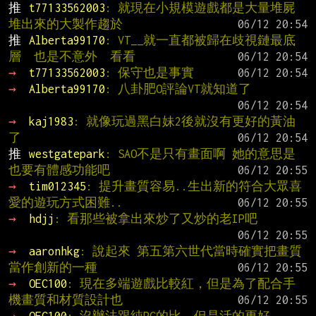
推 
t77133562003
: 就現在小規模遊戲都是大量堆屍
堆出來的大製作趨於
推 
Alberta99170
: VT__就一直都被歸在歧視鏈最底
層  也是不意外  看看
→ 
t77133562003
: 保守也是事實
→ 
Alberta99170
: 八卦肥O評論VT就知道了
→ 
kaj1983
: 就像玩過黑白妹2後就沒有更好的黃油
了
推 
westgatepark
: SAO不是只有畫面啊 她的意思是
也要有體感功能吧
→ 
tim012345
: 提升畫質容易..生出新的符合大眾喜
愛的遊玩方式困難..
→ 
hdjj
: 看那些被拿出來炒了又炒的老IP吧
→ 
aaronhkg
: 說起來 第五第六世代當時確實把畫質
當作創新的一種
→ 
OEC100
: 現在多端遊戲比較紅，但是為了配合手
機畫質和材質設計也
→ 
OEC100
: 沒辦法跟純PC的比，但是活的更好