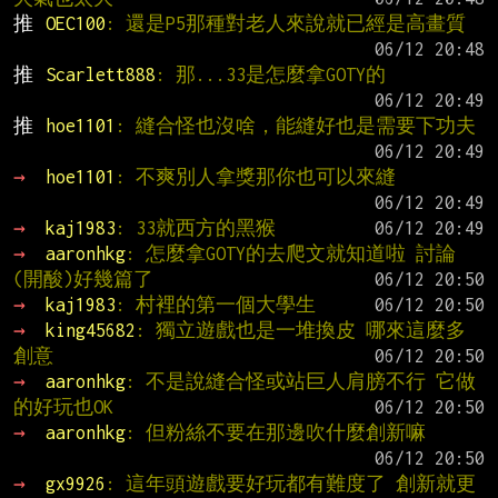
推 
OEC100
: 還是P5那種對老人來說就已經是高畫質
推 
Scarlett888
: 那...33是怎麼拿GOTY的
推 
hoe1101
: 縫合怪也沒啥，能縫好也是需要下功夫
→ 
hoe1101
: 不爽別人拿獎那你也可以來縫
→ 
kaj1983
: 33就西方的黑猴
→ 
aaronhkg
: 怎麼拿GOTY的去爬文就知道啦 討論
(開酸)好幾篇了
→ 
kaj1983
: 村裡的第一個大學生
→ 
king45682
: 獨立遊戲也是一堆換皮 哪來這麼多
創意
→ 
aaronhkg
: 不是說縫合怪或站巨人肩膀不行 它做
的好玩也OK
→ 
aaronhkg
: 但粉絲不要在那邊吹什麼創新嘛
→ 
gx9926
: 這年頭遊戲要好玩都有難度了 創新就更