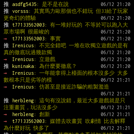
推 
asdfg5435
: 是不是在說
推 
vorsss
: 其實馬力歐那個也不錯玩 但33給了玩家
更奇幻的體驗
推 
t77133562003
: 有一堆好玩的 不等於可以跑入大
眾市場啊 很嚴峻的
→ 
t77133562003
: 事實
推 
Irenicus
: 不完全錯吧 一堆在吹獨立遊戲的是有
真的徹底玩過幾款獨
→ 
Irenicus
: 立遊戲
推 
kuninaka
: 為什麼要徹底？
→ 
Irenicus
: 一年能拿得上檯面的根本沒多少 大多
數根本只是劣等的模
→ 
Irenicus
: 仿甚至是接近詐騙的粗製濫造
推 
herbleng
: 這句有沒說錯，最近大多遊戲就是只
注重畫質，玩法沒多少
→ 
herbleng
: 創新
→ 
t77133562003
: 媒體去吹畫質 吹劇情 比去解釋
為什麼好玩 快多了