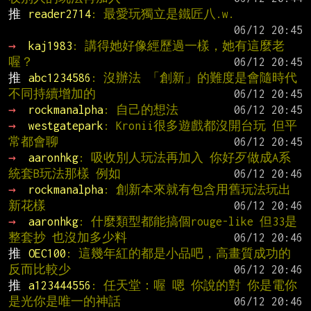
推 
reader2714
: 最愛玩獨立是鐵匠八.w.
→ 
kaj1983
: 講得她好像經歷過一樣，她有這麼老
喔？
推 
abc1234586
: 沒辦法 「創新」的難度是會隨時代
不同持續增加的
→ 
rockmanalpha
: 自己的想法
→ 
westgatepark
: Kronii很多遊戲都沒開台玩 但平
常都會聊
→ 
aaronhkg
: 吸收別人玩法再加入 你好歹做成A系
統套B玩法那樣 例如
→ 
rockmanalpha
: 創新本來就有包含用舊玩法玩出
新花樣
→ 
aaronhkg
: 什麼類型都能搞個rouge-like 但33是
整套抄 也沒加多少料
推 
OEC100
: 這幾年紅的都是小品吧，高畫質成功的
反而比較少
推 
a123444556
: 任天堂：喔 嗯 你說的對 你是電你
是光你是唯一的神話