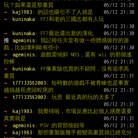
玩？如果還是那畫質
→ 
kaj1983
: 的話也吸引不了人就是
→ 
kuninaka
: FF7和老的三國志都有人玩
→ 
kuninaka
: FF7最近還出新的漢化
推 
ageminis
: 我記得任天堂有做一些體感操控的遊
戲，比如壞利歐有些小
→ 
ageminis
: 遊戲需傾斜 NDS，還有 wii 的那個遙
控棒
→ 
kuninaka
: FF像素版也賣的不錯阿，沒有追求高
畫質
→ 
t77133562003
: 短時數的遊戲不被青睞也是事實 
越搞越長虎頭蛇尾的
→ 
t77133562003
: 玩意 最近真的玩的太多了
→ 
kaj1983
: 我覺得啦，市場反應比起個人感覺還要
真實就是
→ 
ageminis
: PSV 的背部按鈕等
→ 
kaj1983
: 那些重製版幾乎都變高畫質就已經充分