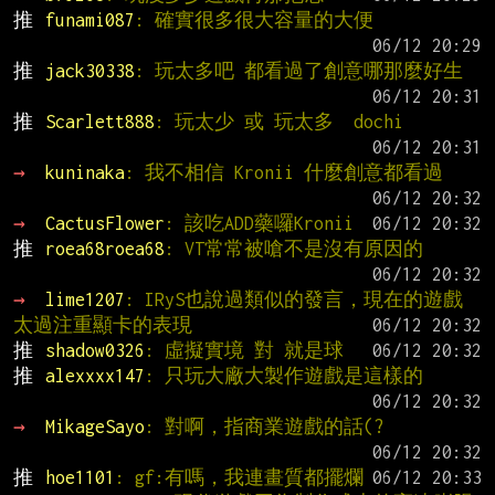
推 
funami087
: 確實很多很大容量的大便
推 
jack30338
: 玩太多吧 都看過了創意哪那麼好生
推 
Scarlett888
: 玩太少 或 玩太多  dochi
→ 
kuninaka
: 我不相信 Kronii 什麼創意都看過
→ 
CactusFlower
: 該吃ADD藥囉Kronii
推 
roea68roea68
: VT常常被嗆不是沒有原因的
→ 
lime1207
: IRyS也說過類似的發言，現在的遊戲
太過注重顯卡的表現
推 
shadow0326
: 虛擬實境 對 就是球
推 
alexxxx147
: 只玩大廠大製作遊戲是這樣的
→ 
MikageSayo
: 對啊，指商業遊戲的話(?
推 
hoe1101
: gf:有嗎，我連畫質都擺爛