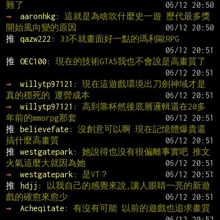
難了
→ 
aaronhkg
: 這就是為啥吹什麼史一遊 歷代最多獎 
開始風向變的原因
推 
qazw222
: 33不就畫面好一點的瑪利歐RPG
推 
OEC100
: 現在的技術GTA5我也不會說是高畫質了
→ 
willytp97121
: 現在這遊戲環境出刀劍神域才是
真的穩死的 運營成本
→ 
willytp97121
: 高到靠杯然後底層邏輯還在20多
年前的mmorpg那套
推 
believefate
: 沒創意可以啊 現在記憶體爆貴還
搞什麼高畫質
推 
westgatepark
: 她說得也沒有很偏離事實吧 推文
火氣這麼大就因為她
→ 
westgatepark
: 是VT？
推 
hdjj
: 以我自己的感覺來說,讓人眼睛一亮的新遊
戲的確愈來愈少
→ 
Acheqitate
: 有沒有可能 以前的遊戲也追求畫質