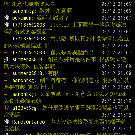
樣 創意也要能讓人喜
→ 
aaronhkg
: 歡才叫創意啊
推 
pokemon
: 說話太誠實了
推 
t77133562003
: itch.io 上面屍體一堆還沒辦法
得到有效的客觀遊玩
→ 
t77133562003
: 意見數 所以真的不要拿闖出名號
的小規模當論述 那
→ 
t77133562003
: 個只是奇異點而已
推 
summer08818
: 創意跟好玩是兩件事 很多獨立遊
戲玩法特殊 但客群就
→ 
summer08818
: 有限
→ 
aaronhkg
: 創作者都有一樣的問題啦 很多創意以
為很有趣 實際上根本
→ 
aaronhkg
: 大眾無感 這叫創意嗎 所以才說就像
美食比賽端石頭
噓 
a123456cg
: 為什麼路邊的電子雞高談闊論也可以
當聖經
推 
RandyOrlando
: 老人沒辦法接受新東西的樣子就
長這樣