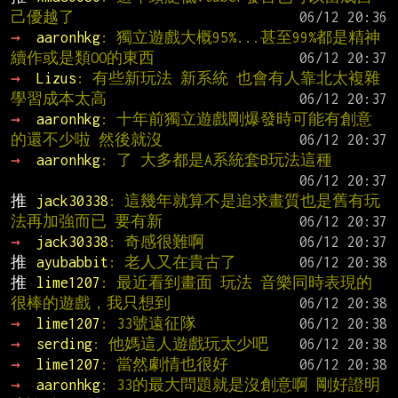
己優越了
→ 
aaronhkg
: 獨立遊戲大概95%...甚至99%都是精神
續作或是類OO的東西
→ 
Lizus
: 有些新玩法 新系統 也會有人靠北太複雜 
學習成本太高
→ 
aaronhkg
: 十年前獨立遊戲剛爆發時可能有創意
的還不少啦 然後就沒
→ 
aaronhkg
: 了 大多都是A系統套B玩法這種
推 
jack30338
: 這幾年就算不是追求畫質也是舊有玩
法再加強而已 要有新
→ 
jack30338
: 奇感很難啊
推 
ayubabbit
: 老人又在貴古了
推 
lime1207
: 最近看到畫面 玩法 音樂同時表現的
很棒的遊戲，我只想到
→ 
lime1207
: 33號遠征隊
→ 
serding
: 他媽這人遊戲玩太少吧
→ 
lime1207
: 當然劇情也很好
→ 
aaronhkg
: 33的最大問題就是沒創意啊 剛好證明