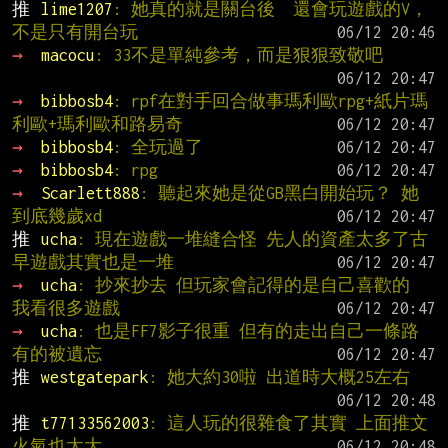
推 
lime1207
: 她真的就是關台後  還會玩遊戲的V，
不是只有開台玩
→ 
macocu
: 33不是單純參考，而是狠狠致敬吧
→ 
bibbosb4
: rpf在對手回合做事瑪利歐rpg+紙片瑪
利歐+瑪利歐和路易奇
→ 
bibbosb4
: 全玩過了
→ 
bibbosb4
: rpg
→ 
Scarlett888
: 聽起來她是從GB黑白開始玩？ 她
到底幾歲xd
推 
ucha
: 現在遊戲一堆縫合怪 先人的資產太多了古
早遊戲其實也是一堆
→ 
ucha
: 抄來抄去 但玩家會記得的是自己喜歡的  
我看很多遊戲
→ 
ucha
: 也是FF7影子很重 但有的走出自己一條路 
有的被遺忘
推 
westgatepark
: 她大約30啦 出道時大概25左右
推 
t77133562003
: 這人玩的很雜食了其實 上面推文
火氣也太大