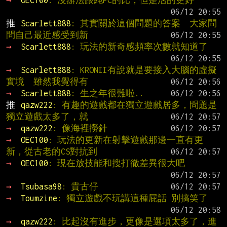
推 
Scarlett888
: 其實關於這個問題的答案  大家問
問自己最近感受到新
→ 
Scarlett888
: 玩法的新奇感頻率次數就知道了
→ 
Scarlett888
: KRONII有說就是要接入大腦的虛擬
實境  雖然我覺得有
→ 
Scarlett888
: 生之年很難啦..
推 
qazw222
: 有趣的遊戲都在獨立遊戲居多，問題是
獨立遊戲太多了，就
→ 
qazw222
: 像海裡撈針
→ 
OEC100
: 玩法的更新在射擊遊戲那邊一直有更
新，從古老的CS對抗到
→ 
OEC100
: 現在放技能和搜打徹差異很大吧
→ 
Tsubasa98
: 貴古仔
→ 
Toumzine
: 獨立遊戲不玩講這種屁話 別搞笑了
→ 
qazw222
: 比起沒有進步，更像是選項太多了，進