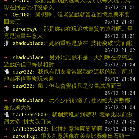
→ 
OEC100
: 以前喜歡玩的越南大戰可以每天玩，我
現在回去玩打沒多久
→ 
OEC100
: 就想睡，沒老遊戲就留在回憶最美不要
回去玩
推 
aaronpwyu
: 那是妳都在玩追求畫質的遊戲吧……畢
竟是流量生意人
推 
shadowblade
: 她的重點是放在"技術突破"方面啦
→ 
shadowblade
: 另外她雖然不是一天到晚在挖獨立
遊戲的但已經是相對
推 
qazw222
: 我也有朋友常常跟我說這樣的話，所以
他都不停重複玩老遊
→ 
qazw222
: 戲，但我會覺得只是沒嘗試過而已
→ 
shadowblade
: 玩不少的那邊了,社內絕大多數都
是跟風大作
推 
t77133562003
: 就創意堆屍到變現 競爭比以前激
烈太多 拼大眾口味
→ 
t77133562003
: 比拼創意堆屍簡單啊
→ 
aaronhkg
: 很多創意就像在美食比賽端出石頭一