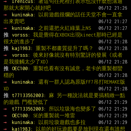
→ 
Irenicus
: 著這句往死裡打表示也沒什麼想溝通 
那就大家開心就好吧
→ 
kuninaka
: 以前遊戲很爛的話任天堂不會一直拿
出來賣吧
→ 
kuninaka
: 之前還把火紅綠葉上NS
推 
vorsss
: 我是覺得在XBOX出現kinect那時已經是
很大的進步了
推 
kaj1983
: 重製不都畫質提升了嗎？
→ 
vorsss
: 後來好像就沒有特別驚訝的發展 (或者
是我接觸太少了XD)
推 
OEC100
: 重製也看有沒有誠意，老卡的重製都蠻
穩的
→ 
kuninaka
: 還有一群人認為原版FF7吊打REMAKE版
XD
推 
t77133562003
: 麻 另一種說法就是要搞精緻一點
的遊戲 門檻變低了
→ 
t77133562003
: 所以垃圾海也變多了
→ 
OEC100
: SE的重製就一堆雷
→ 
kuninaka
: 以前垃圾遊戲也多拉
→ 
kaj1983
: 以前的好玩遊戲要是放到現在還有誰想