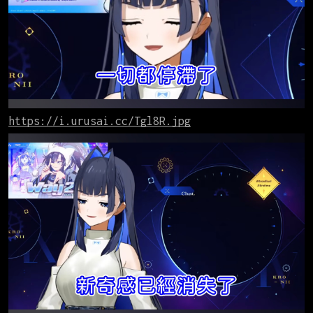
https://i.urusai.cc/Tgl8R.jpg