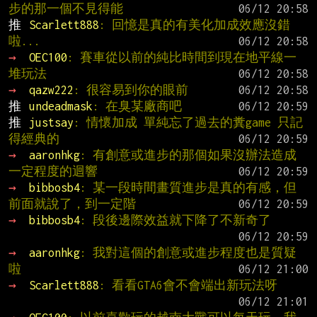
步的那一個不見得能
推 
Scarlett888
: 回憶是真的有美化加成效應沒錯
啦...
→ 
OEC100
: 賽車從以前的純比時間到現在地平線一
堆玩法
→ 
qazw222
: 很容易到你的眼前
推 
undeadmask
: 在臭某廠商吧
推 
justsay
: 情懷加成 單純忘了過去的糞game 只記
得經典的
→ 
aaronhkg
: 有創意或進步的那個如果沒辦法造成
一定程度的迴響
→ 
bibbosb4
: 某一段時間畫質進步是真的有感，但
前面就說了，到一定階
→ 
bibbosb4
: 段後邊際效益就下降了不新奇了
→ 
aaronhkg
: 我對這個的創意或進步程度也是質疑
啦
→ 
Scarlett888
: 看看GTA6會不會端出新玩法呀