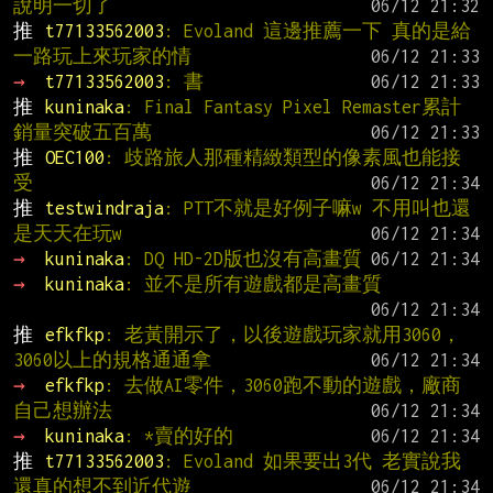
說明一切了
推 
t77133562003
: Evoland 這邊推薦一下 真的是給
一路玩上來玩家的情
→ 
t77133562003
: 書
推 
kuninaka
: Final Fantasy Pixel Remaster累計
銷量突破五百萬
推 
OEC100
: 歧路旅人那種精緻類型的像素風也能接
受
推 
testwindraja
: PTT不就是好例子嘛w 不用叫也還
是天天在玩w
→ 
kuninaka
: DQ HD-2D版也沒有高畫質
→ 
kuninaka
: 並不是所有遊戲都是高畫質
推 
efkfkp
: 老黃開示了，以後遊戲玩家就用3060，
3060以上的規格通通拿
→ 
efkfkp
: 去做AI零件，3060跑不動的遊戲，廠商
自己想辦法
→ 
kuninaka
: *賣的好的
推 
t77133562003
: Evoland 如果要出3代 老實說我
還真的想不到近代遊