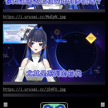
https://i.urusai.cc/MuEpN.jpg
https://i.urusai.cc/jD4FU.jpg