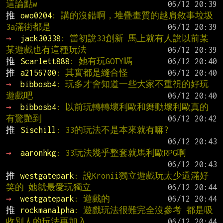
這論點w
推 
owo0204
: 講的沒錯啊，堆疊畫質的越肩敘事垃圾
3a滿街都是
→ 
jack30338
: 當初說33創新 馬上就有人說以前某
某遊戲也有這種玩法
推 
Scarlett888
: 她有玩GOTY嗎
推 
a2156700
: 其實都是縫合怪
→ 
bibbosb4
: 玩多才會知道一些大家不重視的好玩
遊戲吧
→ 
bibbosb4
: 以前玩轉轉壞利歐和舞動壞利歐真的
有驚艷到
推 
Sischill
: 33的玩法不是本來就有嘛?
→ 
aaronhkg
: 33玩法幾乎整套就馬利歐RPG啊
推 
westgatepark
: 說Kronii獨立遊戲玩太少還滿好
笑的 她就最愛玩獨立
→ 
westgatepark
: 遊戲的
推 
rockmanalpha
: 遊戲玩法很難完全沒參考 都是吸
收別人的玩法再加入