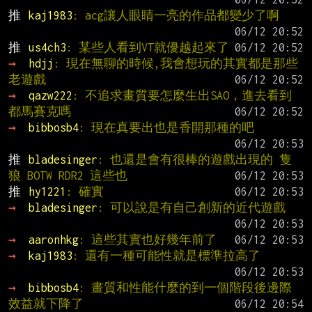
推 
kaj1983
: acg讓人眼睛一亮的作品都變少了啊
推 
us4ch3
: 某些人看到VT就優越起來了
→ 
hdjj
: 現在無聊的時候,我會想玩的其實都是那些
老遊戲
→ 
qazw222
: 不追求畫質要怎麼生出SAO，進去看到
都馬賽克嗎
→ 
bibbosb4
: 現在真要出也是香開那種的吧
推 
bladesinger
: 也還是會有很棒的遊戲出現的 隻
狼 BOTW RDR2 這些也
推 
hy1221
: 確實
→ 
bladesinger
: 可以說是有自己創新的近代遊戲
→ 
aaronhkg
: 這些其實也好幾年前了
→ 
kaj1983
: 還有一種可能性就是標準拉高了
→ 
bibbosb4
: 畫質和性能什麼的到一個階段後邊際
效益就下降了