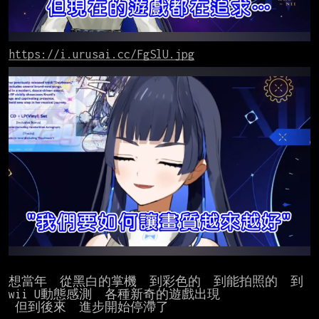
https://i.urusai.cc/FgSlU.jpg
想當年  從黑白的掌機  到彩色的  到能拍照的  到
wii U動態感測  各種新奇的遊戲出現

 但到後來  進步開始停滯了
