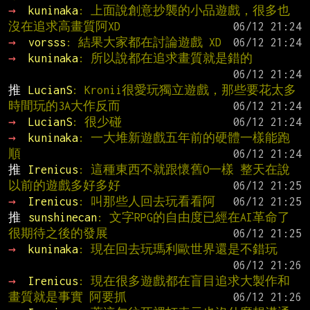
→ 
kuninaka
: 上面說創意抄襲的小品遊戲，很多也
沒在追求高畫質阿XD
→ 
vorsss
: 結果大家都在討論遊戲 XD
→ 
kuninaka
: 所以說都在追求畫質就是錯的
推 
LucianS
: Kronii很愛玩獨立遊戲，那些要花太多
時間玩的3A大作反而
→ 
LucianS
: 很少碰
→ 
kuninaka
: 一大堆新遊戲五年前的硬體一樣能跑
順
推 
Irenicus
: 這種東西不就跟懷舊O一樣 整天在說
以前的遊戲多好多好
→ 
Irenicus
: 叫那些人回去玩看看阿
推 
sunshinecan
: 文字RPG的自由度已經在AI革命了 
很期待之後的發展
→ 
kuninaka
: 現在回去玩瑪利歐世界還是不錯玩
→ 
Irenicus
: 現在很多遊戲都在盲目追求大製作和
畫質就是事實 阿要抓