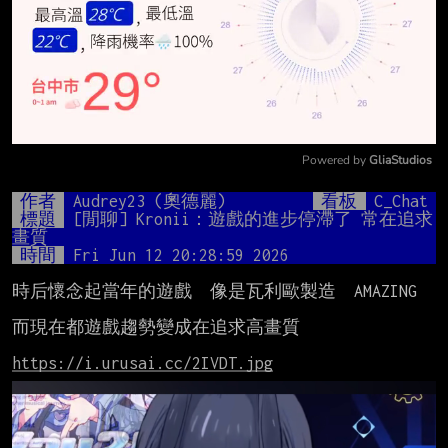
Powered by 
GliaStudios
Mute
作者
Audrey23 (奧德麗)
看板
C_Chat
標題
[閒聊] Kronii：遊戲的進步停滯了 常在追求
畫質
時間
Fri Jun 12 20:28:59 2026
時后懷念起當年的遊戲  像是瓦利歐製造  AMAZING

而現在都遊戲趨勢變成在追求高畫質

https://i.urusai.cc/2IVDT.jpg