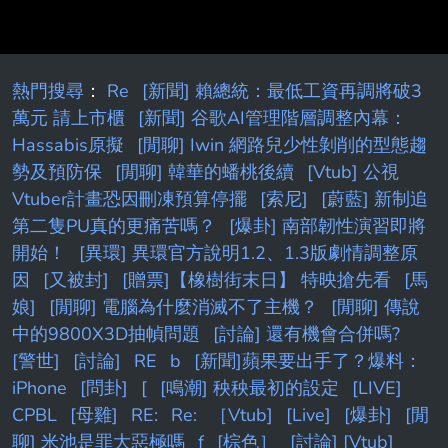
熱門搜尋
：
Re
[新聞] 賴總統：最低工資再調將破3
萬元 請上市櫃
[新聞] 谷歌AI管理階層調整內幕：
Hassabis原擬
[閒聊] Iwin 網路兒少性剝削的型態趨
勢及預防保
[閒聊] 韓華的蟠桃後續
[Vtub] 公視
Vtuber計畫恐因刪凍預算停擺
[索尼]
[蔚藍] 新制追
第二隻PU真的更痛苦嗎？
[爆卦] 南部韌性演習即將
開始！
[異環] 異環官方說明1.2、1.3版劇情調整原
因
[又被封]
[贈票]【橡樹街末日】 特映搶先看
[馬
娘]
[閒聊] 電腦為什麼消滅不了主機？
[閒聊] 傳說
中的9800X3D抽幀問題
[討論] 還有機會合併嗎?
[警世]
[討論]
RE
b
[新聞]蘋果要出手了？爆料：
iPhone
[問卦]
[
[鳴潮] 秧秧最初的設定
[LIVE]
CPBL
[母雞]
RE:
Re:
［Vtub]
[Live]
[爆卦]
[閒
聊] 米池是罪大惡極嗎
f
[棕色］
[討論] [Vtub]