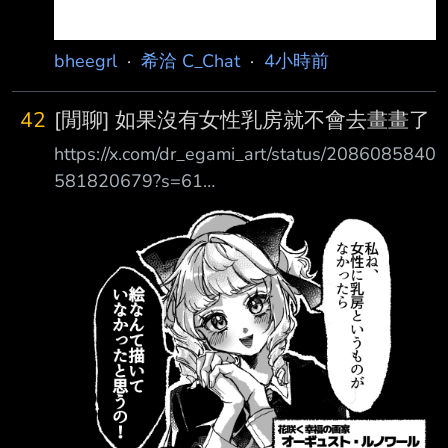
bheegrl
·
希洽 C_Chat
·
4小時前
42
[閒聊] 如果沒有女性乳房就不會去畫畫了
https://x.com/dr_egami_art/status/2086085840
581820679?s=61
https://i.imgur.com/E0eXaoY.png 「妳知道嗎，
如果女性沒有乳房這種東西的話，我大概就不會
去畫畫了！」 綻放幸福的畫家 奧古斯特·雷諾瓦
(Auguste Renoir) 印象派代表畫家之一。 在描繪
女性方面無人能出其右。 對裸體畫有著驚人的
執著。 https://i.imgur.com/Y0J0iec.png 皮耶-奧
古斯特·雷諾瓦（法語：Pierre-Aug