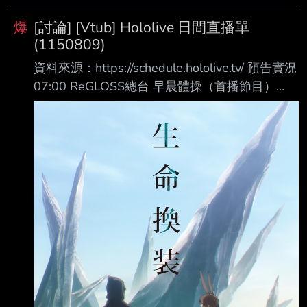
鬥士高潮以外，又改變了什麼嗎？ 一開始真的
爆
[討論] [Vtub] Hololive 日間直播單
超爽，我們好棒棒，難民好可憐我們應該接納包
(1150809)
容。 自我的情緒價值給超好超滿，然後現在就
資料來源：https://schedule.hololive.tv/ 預告實況
超慘。 難民不是放進來就好捏。 你還要安置，
07:00 ReGLOSS總台 早晨體操（首播節目）
就業輔助三小的，這些全都要花你各位的稅金。
https://www.youtube.com/watch?v=E_2Z0-
下面是GPT統計英國目前公開的 2025–2026 難
JkakE Crimzon 貓之日
民安置制度需要花的金額 英國難民安置經費：
https://www.youtube.com/watch?
成人第1年： ￡8,520 約
v=q8vw0Kn1S-c 08:00 鷹嶺ルイ 沙漠大冒險
https://www.youtube.com/watch?
v=ym3PVAyWLH8 Fuwawa & Mococo 佩洛生
日會 https