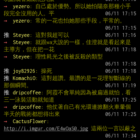
→ 
yezero
: 自己處於優勢。所以她怕陽奈那種小手
段完全沒用的人。平
→ 
yezero
: 常的一花也怕她那些手段，平常的。
推 
Steyee
: 這對我超可以
→ 
Steyee
: 就跟wa大說的一樣，佳澄就是看起來是
主導方，但在把一花
→ 
Steyee
: 理性耗光之後被反殺的類型
推 
joy82926
: 操死
推 
KomachiO
: 這對超讚。最讚的是一花理智斷線的
那個瞬間。
推 
dripcoffee
: 阿霞不會單純因為被扁過就怕，看
三一泳裝活動就知道
→ 
dripcoffee
: 他仗著自己有光環連掀翻火車暈個
半天的戰術都想得出來
→ 
CactusFlower
: 
http://i.imgur.com/E4wOaS0.jpg
 這兩位一言以蔽之