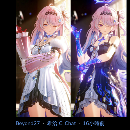
有特殊情懷嗎？ 二戰到經濟輝煌期到泡沫都經
歷過 都幾 -- https://i.imgur.com/bPQxLsS.jpeg
--
Beyond27
·
希洽 C_Chat
·
16小時前