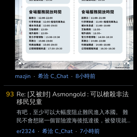
mazjin
·
希洽 C_Chat
·
8小時前
93
Re: [又被封] Asmongold : 可以槍殺非法
移民兒童
有吧，至少可以大幅度阻止難民進入本國。 難
民不會想賭一個冒險渡海後抵達後，被發現就會
被射殺的地方。 倒不如說，歐美現在這樣對難
er2324
·
希洽 C_Chat
·
7小時前
民的政策， 除了讓國內壓力越來愈大跟讓人權