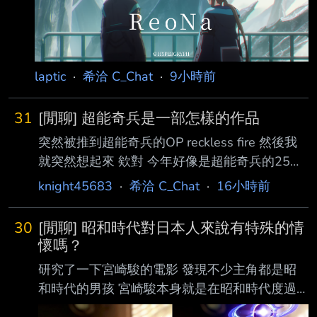
laptic
·
希洽 C_Chat
·
9小時前
31
[閒聊] 超能奇兵是一部怎樣的作品
突然被推到超能奇兵的OP reckless fire 然後我
就突然想起來 欸對 今年好像是超能奇兵的25周
年 坦白講我對劇情已經忘的差不多了 但最後兩
knight45683
·
希洽 C_Chat
·
16小時前
邊男主激情互毆的場景我倒是滿有印象的 從最
開始的能力一步步疊加上去 然後來個命中注定
30
[閒聊] 昭和時代對日本人來說有特殊的情
應當如此的一架 總之時隔許久 真的就剩OP跟結
懷嗎？
尾有印象了 各位怎麼看呢 --
研究了一下宮崎駿的電影 發現不少主角都是昭
和時代的男孩 宮崎駿本身就是在昭和時代度過
大半人生啦 好奇昭和時代對與現在的日本人還