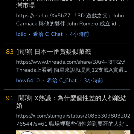
賞，也只是在大獎比較晚抽中時，能幫忙銷售剩
灣市場
餘商品 但對於早早就被抽中大賞的非洲套卻毫
https://reurl.cc/Xx5bZ7 「3D 遊戲之父」John
無幫助 所以商家跟顧客的關係，並不是莊家跟
Carmack 與他的夥伴 John Romero 成立 id
賭客，而是賭客跟賭客 顧客有得知當前中獎率
Software 後， 於 1993 年推出的《毀滅戰士》
lolic
·
希洽 C_Chat
·
4小時前
與決定進場時機的優勢 商店能做的則是隱瞞真
（DOOM）被視為是現代 FPS 遊戲的奠基之作
實中獎率，也就是藏籤 可以說這個機制就是在
之一， 直到現在全球還是有許多粉絲。 John
懲罰誠實的商家 因為你不藏就根本沒有辦法有
83
[閒聊] 日本一番賞疑似藏籤
Romero 也公開分享初代《毀滅戰士》的發行策
穩定收益
https://www.threads.com/share/BAr4-RPR2v/
略， 表示這個傳奇遊戲系列的成功與台灣上個
Threads上看到 簡單來說就是剩12支籤A賞還沒
世紀的遊戲市場有關， 他們也知道當時台灣
出 事主想直接包套 店家說規則是每人5抽 事主
100% 會有人複製試玩章節轉賣， 因此當時就
how6410
·
希洽 C_Chat
·
3小時前
跟女友分頭10抽都沒出A 想著就重新排隊買完剩
不如「就地合法」。 其實從一開始，或許
下的2抽 卻被其中一個店員阻止 宣稱已有人包了
91
[閒聊] X熱議：為什麼個性差的人都能結
但是事主在現場確認其他客人都不是消費那組一
婚
番賞的 商店直接下架剩下的東西 --
https://x.com/slumgai/status/20853309803202
76544?s=61 職場裡那些個性差到要死的人好像
都結婚了，他們到底是怎麼結得了婚的？ 網