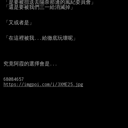
「是要被扭送去陽奈那邊的風紀委員會」

「還是要被我們三一給消滅掉」

「又或者是」

「在這裡被我...給徹底玩壞呢」

究竟阿霞的選擇會是...

https://imgpoi.com/i/3XME25.jpg