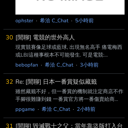
ophster
·
希洽 C_Chat
·
5小時前
30
[閒聊] 電競的世外高人
現實競賽像足球或藍球, 出現無名高手 痛電梅西
或LBJ這種事根本不可能發生. 可是電競:
https://x.com/Furious_blog/status/2086167712
bebopfan
·
希洽 C_Chat
·
3小時前
066339261 無名氏臨時取得資格打進決賽5:0輾
壓職業對手奪冠. 對比現實競技, 為何電競這麼容
32
Re: [閒聊] 日本一番賞疑似藏籤
易出現世外高人??? --
雖然藏籤不好，但一番賞的機制就注定商店不作
手腳很難賺到錢 一番賞官方將一番傷賣給商
店，本質上就是把賭具賣給商店 商店能賺多少
ppgame
·
希洽 C_Chat
·
2小時前
與他的選品眼光或是銷售策略無關，全都只
憑"運氣" 全靠大獎出貨時間的早晚 就算有最後
31
[閒聊] 毀滅戰士之父：當年靠盜版打入台