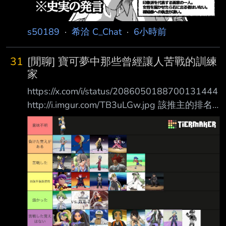
s50189
·
希洽 C_Chat
·
6小時前
31
[閒聊] 寶可夢中那些曾經讓人苦戰的訓練
家
https://x.com/i/status/2086050188700131444
http://i.imgur.com/TB3uLGw.jpg 該推主的排名
（跟本人體感差不多） 從上到下 ［意義不
明］： 望羅（6+1外加這作系統很難用等級壓制
打過去） ［有輸過的記憶］： 白銀山RED（不
解釋）、競技場的爆炸頭（沒玩過）、 竹蘭
（不論是原版還是重製都是讓玩家苦戰的存在）
BW2冠軍愛麗絲 ［有過苦戰］： BW的反派魁
奇思、派帕（感覺是朱紫主線三條線中最強的）
珍鑽的悟松、寶可夢競技場的達基姆、短褲小子