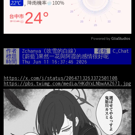
Powered by 
GliaStudios
Mute
作者
Zchanya (吹雪的白線)
看板
C_Chat
標題
[蔚藍]果然一花與阿霞的感情很好呢
時間
Thu Jun 11 16:37:46 2026
https://x.com/i/status/2064713263372501108
https://pbs.twimg.com/media/HKdVxLNbwAAZ67l.jpg