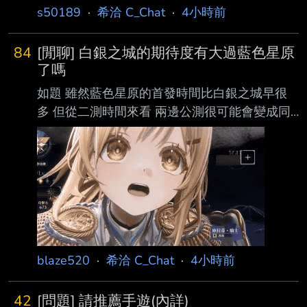
s50189
·
希洽 C_Chat
·
4小時前
84
[閒聊] 白銀之城的期待度有大過藍色星原
了嗎
如題 雖然藍色星原的首發時間比白銀之城早很
多 但從二測時間來看 兩邊公測很可能會變成同
期的關係 雖然藍色星頂著黃雞之名從一開始就
獲得了紳士的關注 但從兩邊二測的討論度來看
白銀之城感覺聲勢已經超過藍色星原了? 就算撇
除掉那個起節奏的短褲騎士團不提 不管是對於
角色(兔子騎士紅薔薇灰姑娘女僕醫生) 還是對於
故事 世界觀 都有比較踴躍的討論 反過來看藍色
星原 我印象中都是在討論奇波農不農 胖次色不
色 角色都在討論奶子 故事 世界觀感覺大家也都
blaze520
·
希洽 C_Chat
·
4小時前
直接有共識不是賣點 網路上的評測對藍色星原
也是有吸引人的點 未來可期之
42
[問題] 請推薦手遊(內詳)