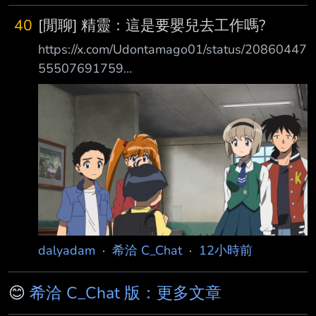
40
[閒聊] 精靈：這是要嬰兒去工作嗎?
https://x.com/Udontamago01/status/20860447
55507691759
https://pbs.twimg.com/media/HPLq_feaUAAv9
K5?format=jpg&name=medium 父親：「雖然
我們生下你、並在人類的世界把你養大……」 父
親：「但學校一畢業……就必須去工作才行……」
父親：「雖然對精靈來說，這是件相當殘酷的
事……」 精靈女孩：「騙人的吧……」 精靈女孩：
「就算大學畢業，也才 22 歲而已啊……」 精靈
女孩（心想）：「明明還有數千年
dalyadam
·
希洽 C_Chat
·
12小時前
😊
希洽 C_Chat 版：更多文章