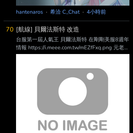
hantenaros
·
希洽 C_Chat
·
4小時前
70
[航線] 貝爾法斯特 改造
台服第一屆人氣王 貝爾法斯特 在剛剛美服8週年
情報 https://i.meee.com.tw/mEZfFxq.png 元老改
彩+1 ----- 稅前30p * 50推不重複 --