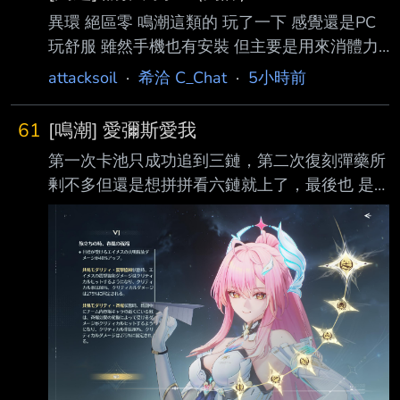
異環 絕區零 鳴潮這類的 玩了一下 感覺還是PC
玩舒服 雖然手機也有安裝 但主要是用來消體力/
解每日 真的要在手機上玩 感覺所謂2遊 個人都
attacksoil
·
希洽 C_Chat
·
5小時前
不太適應 也可能是手機配置太差 手機上近期跟
之前有玩得開心的 主要是 寶可夢冠軍 卡厄思
61
[鳴潮] 愛彌斯愛我
SV MD 前陣子因為較忙 除了寶可冠 剛好都沒玩
第一次卡池只成功追到三鏈，第二次復刻彈藥所
了 現在在想找一款重新下載回來玩 這幾款近況
剰不多但還是想拼拼看六鏈就上了，最後也 是
推薦嗎? 或者有其他推薦嗎? 也沒有一定要對戰
成功迎接第一位滿鏈的角色！
遊戲 也考慮要不要入坑馬娘坐牢 -- 真的 絕區我
https://i.imgur.com/rieAUlu.jpeg
手機玩真的很痛苦 也是 有點懷念== 之前我好像
https://i.imgur.com/ALabnfD.png
是主戰都抽不到rage quit lol
https://i.imgur.com/BXm0ztI.png 小愛我好喜歡
妳！！ 成功滿鏈之後也稍微凹了一下40海維夏
不死人跟矩陣作為慶祝！
https://i.imgur.com/49iZLZ1.jpeg
https://i.imgur.com/uuAKX5V.j