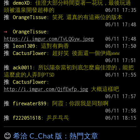
推 
demoXD
: 佳澄大部分時間耍著一花玩，最後玩過
頭被溫泉開發超棒的
推 
OrangeTissue
: 笑死 還真的有這兩位的版本
→ 
OrangeTissue
: 
https://i.imgur.com/TvLQGyw.jpeg
推 
leon1309
: 這對有夠香
推 
CactusFlower
: 超好笑 後面還一個伊織www
推 
ack0011
: 所以陽奈當初到底怎麼扁佳澄的，能把
這麼皮的人弄到PTSD
推 
CactusFlower
: 
http://i.imgur.com/QjfEwfp.jpg
 大概這樣吧
推 
firewater899
: 阿霞：你跟我是同類啊
推 
f222051618
: 乒乒乓乓
😊
希洽 C_Chat 版：熱門文章