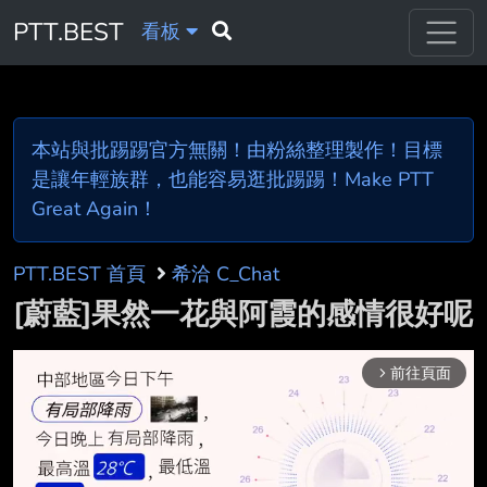
PTT.BEST
看板
本站與批踢踢官方無關！由粉絲整理製作！目標
是讓年輕族群，也能容易逛批踢踢！Make PTT
Great Again！
PTT.BEST 首頁
希洽 C_Chat
[蔚藍]果然一花與阿霞的感情很好呢
前往頁面
arrow_forward_ios