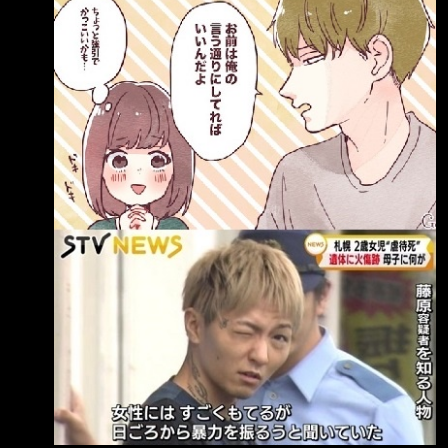
友：
https://x.com/numamatougenzi/status/2086072
254996373563?s=61 「Q. 性格差到要死的人
好像全都結婚了，他們到底是怎麼結得了婚的？
A. 就是因為性格差到要死。」
https://i.imgur.com/HfhpvDO.jpeg 上圖 妳照著
我說的做就好 雖然有點強硬