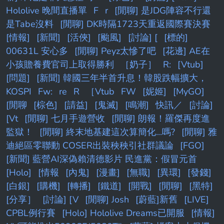
Hololive 晚間直播單
F
r
[閒聊] 是JDG陣容不行還
是Tabe沒料
[閒聊] DK時隔1723天重返國際賽決賽
[情報]
[新聞]
[活俠]
[颱風]
[討論] [
[標的]
00631L 安心多
[閒聊] Peyz太慘了吧
[花邊] AE在
小孩贍養費官司上取得勝利
［奶子］
R:
[Vtub]
[問題]
[新聞] 韓國三年半首升息！韓股跌幅擴大，
KOSPI
Fw:
re
R
［Vtub
FW
[妮姬]
[MyGO]
[閒聊
[棕色]
[請益]
[鬼滅]
[鳴潮]
快訊／
[討論]
[Vt
[閒聊] 七月手遊營收
[閒聊] 朗報！羅傑再度進
監獄！
[閒聊] 終末地基建這次算簡化...嗎?
[閒聊] 雅
迪絕區零聯動 COSER出裝秧秧引社群議論
[FGO]
[新聞] 藍營AI深偽賴清德影片 民進黨：假冒元首
[Holo]
[情報
[內鬼]
[漫畫]
[無職]
[異環]
[發錢]
[白銀]
[購機]
[轉播]
[鐵道]
[開戰]
[閒聊]
[黑特]
[分享］
[討論] [V
[閒聊] Josh
[蔚藍]新舊
[LIVE]
CPBL例行賽
[Holo] Hololive Dreams已開服
[情報]