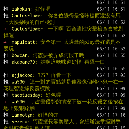
推 
zakokun
: 好怪喔
推 
CactusFlower
: 你各位覺得是怪味糖而還沒有馬
上大快朵頤的自己檢討
→ 
CactusFlower
: 一下啊 百合適性突擊檢查會被刷
掉喔
→ 
mapulcatt
: 安全第一 太過激的play最好還是不
要玩
推 
bowcar
: 阿霞要被弄成阿叚了嗎
推 
akabane79
: 媽啊這糖味道好怪 再舔一口
推 
ajjackoo
: ???? 再看一下
推 
wa530
: 這一對的賣點就是佳澄像個雌小鬼一在一
花理智邊緣反覆橫跳
推 
tacotuesday
: 好色喔
→ 
wa530
: ，占盡優勢的情況下被一花反殺之後按在
地上狠狠蹂躪
推 
iamnotgm
: 好怪的CP
推 
yezero
: 阿霞擅長靠勢壓人，會想辦法掌握對手
弱點或者煽動他人讓