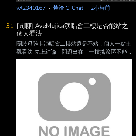
wl2340167
·
希洽 C_Chat
·
2小時前
31
[閒聊] AveMujica演唱會二樓是否能站之
個人看法
關於母雞卡演唱會二樓站還是不站，個人一點主
觀看法 先上結論，問題出在「一樓搖滾區不能
坐」，而不是二樓能不能站 我在日本參加過的
演唱會，基本上一樓區域都會準備塑膠椅（不過
參加的還不夠多，不確定 是否每場都這樣） 除
了讓一樓的人不用站整場，同時放椅子獲得較大
的前後空間，也可以取得比較良好的視野 然後
整場演唱會基本上就是想坐就坐想站就站，甚至
樂手還會call觀眾站起來嗨，中間mc環 節再坐下
來休息。 但是台灣場情況就不一樣了，一樓搖
滾區全站，擠得像沙丁魚，除了累以外視野還
差，身高 矮一點的更是只能看前面的頭看整