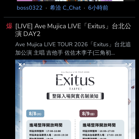
（
boss0322
·
希洽 C_Chat
·
6小時前
爆
[LIVE] Ave Mujica LIVE「Exitus」台北公
演 DAY2
Ave Mujica LIVE TOUR 2026「Exitus」台北追
加公演 主唱 吉他手 佐佐木李子(三角初
華/Doloris) 渡瀨結月 (若葉睦/Mortis) 高尾奏音
(豐川祥子/Oblivionis) 岡田夢以 (八幡海
鈴/Timoris) 米澤茜 (祐天寺若麥/Amoris) 開 演 資
訊 日期及時間 台灣時間2026/08/09(日) 18:30
開演 https://i.urusai.cc/A7Wnp.png 地點 國立體
育大學綜合體育館（林口體育館） 位置圖
https://i.u