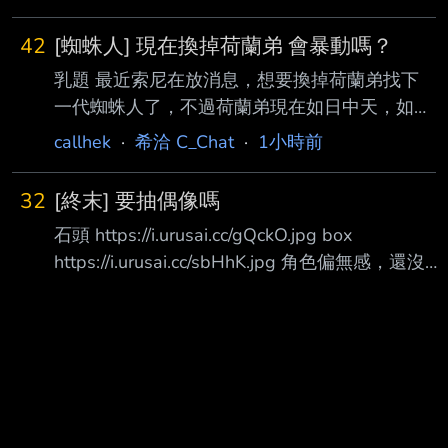
42
[蜘蛛人] 現在換掉荷蘭弟 會暴動嗎？
乳題 最近索尼在放消息，想要換掉荷蘭弟找下
一代蜘蛛人了，不過荷蘭弟現在如日中天，如果
突然換掉會暴動嗎？ 陶比是拍完三部曲加上再
callhek
·
希洽 C_Chat
·
1小時前
第二部受傷，才卸任蜘蛛人，加菲則是因為大人
的因素，要跟漫 威合作加上票房變差才卸任，
32
[終末] 要抽偶像嗎
那荷蘭弟現在則是因為他演太久想要換掉。 如
石頭 https://i.urusai.cc/gQckO.jpg box
果說下一代蜘蛛人是，邁爾斯出任讓荷蘭弟帶他
https://i.urusai.cc/sbHhK.jpg 角色偏無感，還沒看
就算了，結果是直接換一個新的人演彼 得帕
劇情， 只考慮強度 我是滿喜歡不用特別切的輔助
克，那會讓影迷不爽吧？ 西洽？ -- 蛋雕之後又
但我覺得它本身戰技連攜都沒有給異常會用得很
像小勞勃跟克里斯一樣一直拉回來救援
不順 大+怎麼看 -- 「この世は一つの世界だよ、
誰もが自分の役をこなさなきゃならない舞台な
のさ。 僕のは悲しい役だよ。」 ──『ヴェニス
の商人』第1幕第1場より --