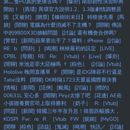
第二隻PU真的更痛苦嗎？
[爆卦] 南部韌性演習即將
開始！
[異環] 異環官方說明1.2、1.3版劇情調整原
因
[又被封]
[贈票]【橡樹街末日】 特映搶先看
[馬
娘]
[閒聊] 電腦為什麼消滅不了主機？
[閒聊] 傳說
中的9800X3D抽幀問題
[討論] 還有機會合併嗎?
[警世]
[新聞]蘋果要出手了？爆料：iPhone
[討論]
RE
b
[問卦]
[
[鳴潮] 秧秧最初的設定
[LIVE]
CPBL
[母雞]
RE:
Re:
［Vtub]
r
[Live]
[爆卦]
[閒聊] 米池是罪大惡極嗎
f
[棕色］
[討論] [Vtub]
Hololive 晚間直播單
F
[閒聊] 是JDG陣容不行還是
Tabe沒料
[閒聊] DK時隔1723天重返國際賽決賽
[情報]
[新聞]
[活俠]
[颱風]
[討論] [
[標的]
00631L 安心多
[閒聊] Peyz太慘了吧
[花邊] AE在
小孩贍養費官司上取得勝利
［奶子］
R:
[Vtub]
[問題]
[新聞] 韓國三年半首升息！韓股跌幅擴大，
KOSPI
Fw:
re
R
［Vtub
FW
[妮姬]
[MyGO]
[閒聊
[棕色]
[請益]
[鬼滅]
[鳴潮]
快訊／
[討論]