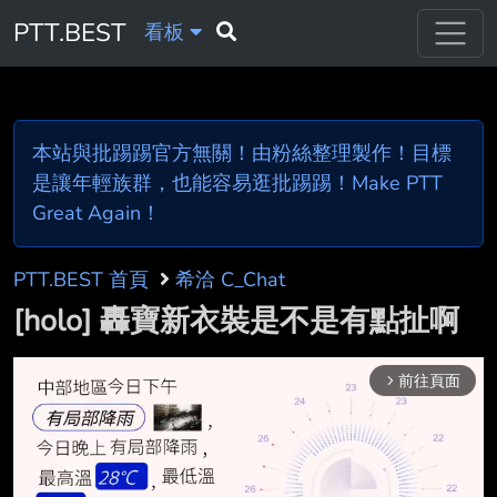
PTT.BEST
看板
本站與批踢踢官方無關！由粉絲整理製作！目標
是讓年輕族群，也能容易逛批踢踢！Make PTT
Great Again！
PTT.BEST 首頁
希洽 C_Chat
[holo] 轟寶新衣裝是不是有點扯啊
前往頁面
arrow_forward_ios