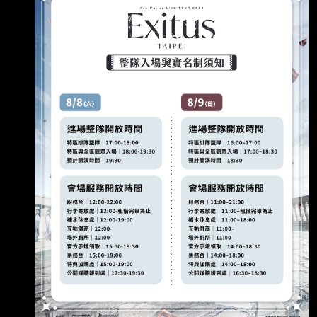
(豐川祥子/Oblivionis) 岡田夢以 (八幡海
鈴/Timoris) 米澤茜 (祐天寺若麥/Amoris) 開 演 資
訊 日期及時間 台灣時間2026/08/09(日) 18:30
開演 https://i.urusai.cc/A7Wnp.png 地點 國立體
育大學綜合體育館（林口體育館） 位置圖
https://i.u