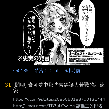
如果女性沒有乳房這種東西的話，我大概就不會
去畫畫了！」 綻放幸福的畫家 奧古斯特·雷諾瓦
(Auguste Renoir) 印象派代表畫家之一。 在描繪
女性方面無人能出其右。 對裸體畫有著驚人的
執著。 https://i.imgur.com/Y0J0iec.png 皮耶-奧
古斯特·雷諾瓦（法語：Pierre-Aug
s50189
·
希洽 C_Chat
·
6小時前
31
[閒聊] 寶可夢中那些曾經讓人苦戰的訓練
家
https://x.com/i/status/2086050188700131444
http://i.imgur.com/TB3uLGw.jpg 該推主的排名