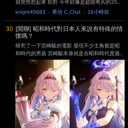
就突然想起來 欸對 今年好像是超能奇兵的25周
年 坦白講我對劇情已經忘的差不多了 但最後兩
knight45683
·
希洽 C_Chat
·
16小時前
邊男主激情互毆的場景我倒是滿有印象的 從最
開始的能力一步步疊加上去 然後來個命中注定
30
[閒聊] 昭和時代對日本人來說有特殊的情
應當如此的一架 總之時隔許久 真的就剩OP跟結
懷嗎？
尾有印象了 各位怎麼看呢 --
研究了一下宮崎駿的電影 發現不少主角都是昭
和時代的男孩 宮崎駿本身就是在昭和時代度過
大半人生啦 好奇昭和時代對與現在的日本人還
有特殊情懷嗎？ 二戰到經濟輝煌期到泡沫都經
歷過 都幾 -- https://i.imgur.com/bPQxLsS.jpeg
--