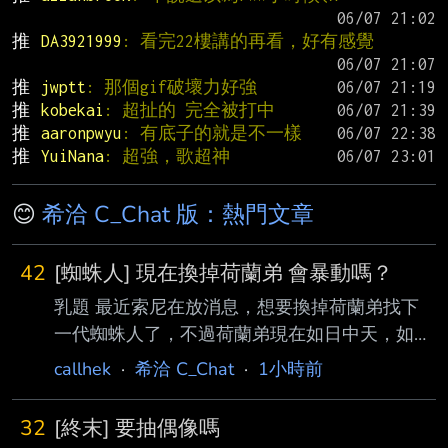
推 
DA3921999
: 看完22樓講的再看，好有感覺
推 
jwptt
: 那個gif破壞力好強
推 
kobekai
: 超扯的 完全被打中
推 
aaronpwyu
: 有底子的就是不一樣
推 
YuiNana
: 超強，歌超神
😊
希洽 C_Chat 版：熱門文章
42
[蜘蛛人] 現在換掉荷蘭弟 會暴動嗎？
乳題 最近索尼在放消息，想要換掉荷蘭弟找下
一代蜘蛛人了，不過荷蘭弟現在如日中天，如果
突然換掉會暴動嗎？ 陶比是拍完三部曲加上再
callhek
·
希洽 C_Chat
·
1小時前
第二部受傷，才卸任蜘蛛人，加菲則是因為大人
的因素，要跟漫 威合作加上票房變差才卸任，
32
[終末] 要抽偶像嗎
那荷蘭弟現在則是因為他演太久想要換掉。 如