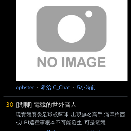
演唱會，基本上一樓區域都會準備塑膠椅（不過
參加的還不夠多，不確定 是否每場都這樣） 除
了讓一樓的人不用站整場，同時放椅子獲得較大
的前後空間，也可以取得比較良好的視野 然後
整場演唱會基本上就是想坐就坐想站就站，甚至
樂手還會call觀眾站起來嗨，中間mc環 節再坐下
來休息。 但是台灣場情況就不一樣了，一樓搖
滾區全站，擠得像沙丁魚，除了累以外視野還
差，身高 矮一點的更是只能看前面的頭看整
ophster
·
希洽 C_Chat
·
5小時前
30
[閒聊] 電競的世外高人
現實競賽像足球或藍球, 出現無名高手 痛電梅西
或LBJ這種事根本不可能發生. 可是電競:
https://x.com/Furious_blog/status/2086167712