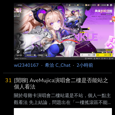
wl2340167
·
希洽 C_Chat
·
2小時前
31
[閒聊] AveMujica演唱會二樓是否能站之
個人看法
關於母雞卡演唱會二樓站還是不站，個人一點主
觀看法 先上結論，問題出在「一樓搖滾區不能
坐」，而不是二樓能不能站 我在日本參加過的