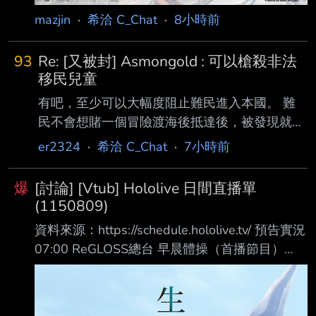
mazjin
·
希洽 C_Chat
·
8小時前
93
Re: [又被封] Asmongold : 可以槍殺非法
移民兒童
有吧，至少可以大幅度阻止難民進入本國。 難
民不會想賭一個冒險渡海後抵達後，被發現就會
被射殺的地方。 倒不如說，歐美現在這樣對難
er2324
·
希洽 C_Chat
·
7小時前
民的政策， 除了讓國內壓力越來愈大跟讓人權
鬥士高潮以外，又改變了什麼嗎？ 一開始真的
爆
[討論] [Vtub] Hololive 日間直播單
超爽，我們好棒棒，難民好可憐我們應該接納包
(1150809)
容。 自我的情緒價值給超好超滿，然後現在就
資料來源：https://schedule.hololive.tv/ 預告實況
超慘。 難民不是放進來就好捏。 你還要安置，
07:00 ReGLOSS總台 早晨體操（首播節目）
就業輔助三小的，這些全都要花你各位的稅金。
https://www.youtube.com/watch?v=E_2Z0-
下面是GPT統計英國目前公開的 2025–2026 難
JkakE Crimzon 貓之日
民安置制度需要花的金額 英國難民安置經費：
https://www.youtube.com/watch?
成人第1年： ￡8,520 約