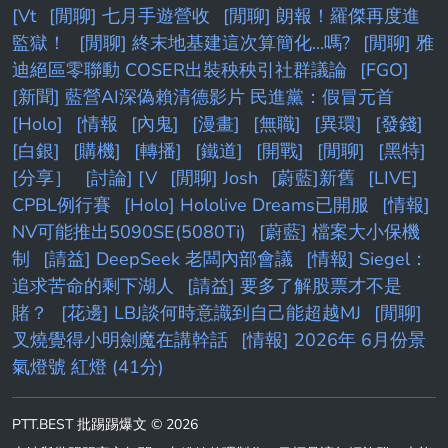
[Vt
[閒聊] 七月手遊營收
[閒聊] 朗報！羅傑再度進
監獄！
[閒聊] 終末地基建這次算簡化...嗎?
[閒聊] 雅
迪絕區零聯動 COSER出裝秧秧引社群議論
[FGO]
[新聞] 藍營AI深偽賴清德影片 民進黨：假冒元首
[Holo]
[情報
[內鬼]
[漫畫]
[無職]
[異環]
[發錢]
[白銀]
[購機]
[轉播]
[鐵道]
[開戰]
[閒聊]
[黑特]
[分享］
[討論] [V
[閒聊] Josh
[蔚藍]新舊
[LIVE]
CPBL例行賽
[Holo] Hololive Dreams已開服
[情報]
NV可能推出5090SE(5080Ti)
[蔚藍] 檔案大小保機
制
[請益] DeepSeek 老闆內部會議
[情報] Siegel：
追求苦命的剩下湖人
[請益] 要多了解股票才不是
賭？
[花邊] LBJ談何時意識到自己能超越MJ
[閒聊]
叉燒覺得小明劍魔在講幹話
[情報] 2026年 6月份景
氣燈號 紅燈 (41分)
PTT.BEST 批踢踢爆文 © 2026