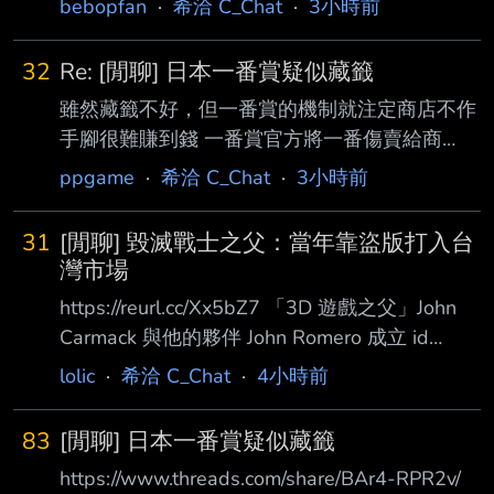
bebopfan
·
希洽 C_Chat
·
3小時前
066339261 無名氏臨時取得資格打進決賽5:0輾
壓職業對手奪冠. 對比現實競技, 為何電競這麼容
32
Re: [閒聊] 日本一番賞疑似藏籤
易出現世外高人??? --
雖然藏籤不好，但一番賞的機制就注定商店不作
手腳很難賺到錢 一番賞官方將一番傷賣給商
店，本質上就是把賭具賣給商店 商店能賺多少
ppgame
·
希洽 C_Chat
·
3小時前
與他的選品眼光或是銷售策略無關，全都只
憑"運氣" 全靠大獎出貨時間的早晚 就算有最後
31
[閒聊] 毀滅戰士之父：當年靠盜版打入台
賞，也只是在大獎比較晚抽中時，能幫忙銷售剩
灣市場
餘商品 但對於早早就被抽中大賞的非洲套卻毫
https://reurl.cc/Xx5bZ7 「3D 遊戲之父」John
無幫助 所以商家跟顧客的關係，並不是莊家跟
Carmack 與他的夥伴 John Romero 成立 id
賭客，而是賭客跟賭客 顧客有得知當前中獎率
Software 後， 於 1993 年推出的《毀滅戰士》
lolic
·
希洽 C_Chat
·
4小時前
與決定進場時機的優勢 商店能做的則是隱瞞真
（DOOM）被視為是現代 FPS 遊戲的奠基之作
實中獎率，也就是藏籤 可以說這個機制就是在
之一， 直到現在全球還是有許多粉絲。 John
懲罰誠實的商家 因為你不藏就根本沒有辦法有
83
[閒聊] 日本一番賞疑似藏籤
Romero 也公開分享初代《毀滅戰士》的發行策
穩定收益
https://www.threads.com/share/BAr4-RPR2v/
略， 表示這個傳奇遊戲系列的成功與台灣上個