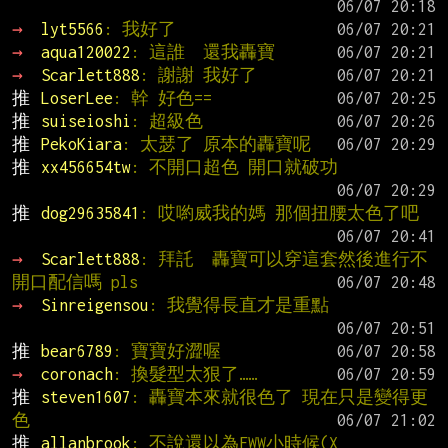
→ 
lyt5566
: 我好了
→ 
aqua120022
: 這誰  還我轟寶
→ 
Scarlett888
: 謝謝 我好了
推 
LoserLee
: 幹 好色==
推 
suiseioshi
: 超級色
推 
PekoKiara
: 太瑟了 原本的轟寶呢
推 
xx456654tw
: 不開口超色 開口就破功
推 
dog29635841
: 哎喲威我的媽 那個扭腰太色了吧
→ 
Scarlett888
: 拜託  轟寶可以穿這套然後進行不
開口配信嗎 pls
→ 
Sinreigensou
: 我覺得長直才是重點
推 
bear6789
: 寶寶好澀喔
→ 
coronach
: 換髮型太狠了……
推 
steven1607
: 轟寶本來就很色了 現在只是變得更
色
推 
allanbrook
: 不說還以為FWW小時候(X