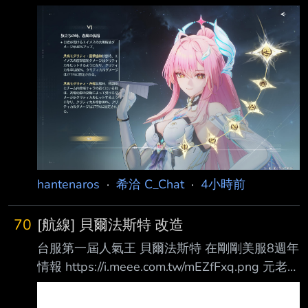
成功迎接第一位滿鏈的角色！
遊戲 也考慮要不要入坑馬娘坐牢 -- 真的 絕區我
https://i.imgur.com/rieAUlu.jpeg
手機玩真的很痛苦 也是 有點懷念== 之前我好像
https://i.imgur.com/ALabnfD.png
是主戰都抽不到rage quit lol
https://i.imgur.com/BXm0ztI.png 小愛我好喜歡
妳！！ 成功滿鏈之後也稍微凹了一下40海維夏
不死人跟矩陣作為慶祝！
https://i.imgur.com/49iZLZ1.jpeg
https://i.imgur.com/uuAKX5V.j
hantenaros
·
希洽 C_Chat
·
4小時前
70
[航線] 貝爾法斯特 改造
台服第一屆人氣王 貝爾法斯特 在剛剛美服8週年
情報 https://i.meee.com.tw/mEZfFxq.png 元老改
彩+1 ----- 稅前30p * 50推不重複 --