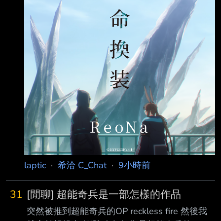
v=q8vw0Kn1S-c 08:00 鷹嶺ルイ 沙漠大冒險
https://www.youtube.com/watch?
v=ym3PVAyWLH8 Fuwawa & Mococo 佩洛生
日會 https
laptic
·
希洽 C_Chat
·
9小時前
31
[閒聊] 超能奇兵是一部怎樣的作品
突然被推到超能奇兵的OP reckless fire 然後我