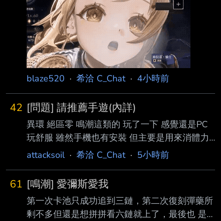
白銀之城感覺聲勢已經超過藍色星原了? 就算撇
除掉那個起節奏的短褲騎士團不提 不管是對於
角色(兔子騎士紅薔薇灰姑娘女僕醫生) 還是對於
故事 世界觀 都有比較踴躍的討論 反過來看藍色
星原 我印象中都是在討論奇波農不農 胖次色不
色 角色都在討論奶子 故事 世界觀感覺大家也都
blaze520
·
希洽 C_Chat
·
4小時前
直接有共識不是賣點 網路上的評測對藍色星原
也是有吸引人的點 未來可期之
42
[問題] 請推薦手遊(內詳)
異環 絕區零 鳴潮這類的 玩了一下 感覺還是PC
玩舒服 雖然手機也有安裝 但主要是用來消體力/
解每日 真的要在手機上玩 感覺所謂2遊 個人都
attacksoil
·
希洽 C_Chat
·
5小時前
不太適應 也可能是手機配置太差 手機上近期跟
之前有玩得開心的 主要是 寶可夢冠軍 卡厄思
61
[鳴潮] 愛彌斯愛我
SV MD 前陣子因為較忙 除了寶可冠 剛好都沒玩
第一次卡池只成功追到三鏈，第二次復刻彈藥所
了 現在在想找一款重新下載回來玩 這幾款近況
剰不多但還是想拼拼看六鏈就上了，最後也 是
推薦嗎? 或者有其他推薦嗎? 也沒有一定要對戰