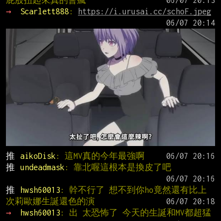
屁股扭起來真的會瘋
→ 
Scarlett888
: 
https://i.urusai.cc/schoF.jpeg
推 
aikoDisk
: 這MV真的今年最強啊
推 
undeadmask
: 靠北喔這根本是換皮了吧
推 
hwsh60013
: 幹不行了 想不到你ho竟然還有比上
次莉歐娜生誕還色的演
→ 
hwsh60013
: 出 太恐怖了 今天的生誕和MV都超猛