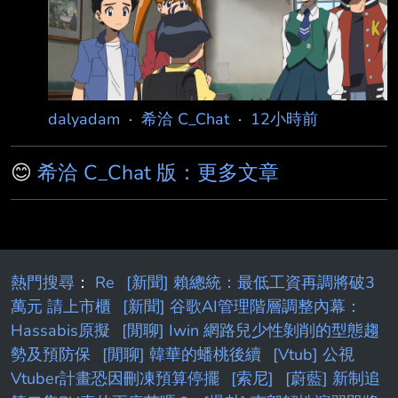
父親：「雖然對精靈來說，這是件相當殘酷的
事……」 精靈女孩：「騙人的吧……」 精靈女孩：
「就算大學畢業，也才 22 歲而已啊……」 精靈
女孩（心想）：「明明還有數千年
dalyadam
·
希洽 C_Chat
·
12小時前
😊
希洽 C_Chat 版：更多文章
熱門搜尋
：
Re
[新聞] 賴總統：最低工資再調將破3
萬元 請上市櫃
[新聞] 谷歌AI管理階層調整內幕：
Hassabis原擬
[閒聊] Iwin 網路兒少性剝削的型態趨
勢及預防保
[閒聊] 韓華的蟠桃後續
[Vtub] 公視
Vtuber計畫恐因刪凍預算停擺
[索尼]
[蔚藍] 新制追