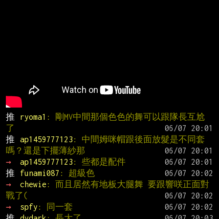
推 
ryoma1
: 剛MV中間那個色色的舞可以跟隊長互尬
了
推 
ap1459777123
: 中間姆咪帽跟後面放髮是不同套
嗎？還是下擺薄紗那
→ 
ap1459777123
: 些都是配件
推 
funami087
: 超級色
→ 
chewie
: 而且居然有地板大腿舞 要跟響咲正面對
戰了(
→ 
spfy
: 同一套
推 
dydark
: 長大了