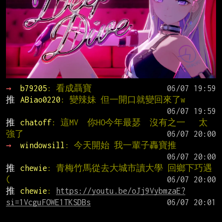
→ 
b79205
: 看成聶寶
推 
ABiao0220
: 變辣妹 但一開口就變回來了w
推 
chatoff
: 這MV  你HO今年最瑟  沒有之一   太
強了
→ 
windowsill
: 今天開始 我一輩子轟寶推
推 
chewie
: 青梅竹馬從去大城市讀大學 回鄉下巧遇
(
推 
chewie
: 
https://youtu.be/oJj9VybmzaE?
si=1VcguFOWE1TKSDBs