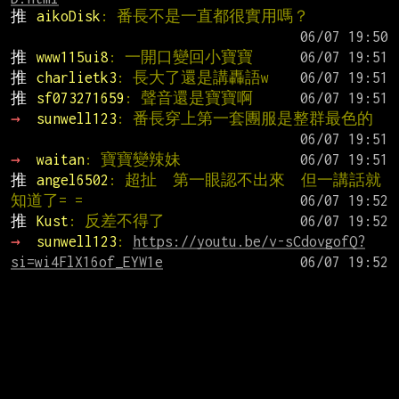
推 
aikoDisk
: 番長不是一直都很實用嗎？
推 
www115ui8
: 一開口變回小寶寶
推 
charlietk3
: 長大了還是講轟語w
推 
sf073271659
: 聲音還是寶寶啊
→ 
sunwell123
: 番長穿上第一套團服是整群最色的
→ 
waitan
: 寶寶變辣妹
推 
angel6502
: 超扯  第一眼認不出來  但一講話就
知道了= =
推 
Kust
: 反差不得了
→ 
sunwell123
: 
https://youtu.be/v-sCdovgofQ?
si=wi4FlX16of_EYW1e