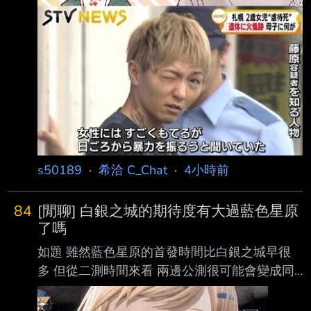
s50189
·
希洽 C_Chat
·
4小時前
84
[閒聊] 白銀之城的期待度有大過藍色星原
了嗎
如題 雖然藍色星原的首發時間比白銀之城早很
多 但從二測時間來看 兩邊公測很可能會變成同
期的關係 雖然藍色星頂著黃雞之名從一開始就
獲得了紳士的關注 但從兩邊二測的討論度來看