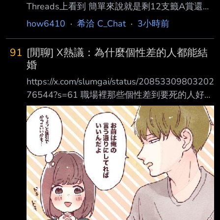
Threads上看到 簡單來說就是剩12支籤A賞還沒
世紀的遊戲市場有關， 他們也知道當時台灣
出 事主想直接包套 店家說規則是每人5抽 事主
100% 會有人複製試玩章節轉賣， 因此當時就
how6410
·
希洽 C_Chat
·
3小時前
跟女友分頭10抽都沒出A 想著就重新排隊買完剩
不如「就地合法」。 其實從一開始，或許
下的2抽 卻被其中一個店員阻止 宣稱已有人包了
91
[閒聊] X熱議：為什麼個性差的人都能結
但是事主在現場確認其他客人都不是消費那組一
婚
番賞的 商店直接下架剩下的東西 --
https://x.com/slumgai/status/20853309803202
76544?s=61 職場裡那些個性差到要死的人好像
都結婚了，他們到底是怎麼結得了婚的？ 網
友：
https://x.com/numamatougenzi/status/2086072
254996373563?s=61 「Q. 性格差到要死的人
好像全都結婚了，他們到底是怎麼結得了婚的？
A. 就是因為性格差到要死。」
https://i.imgur.com/HfhpvDO.jpeg 上圖 妳照著
我說的做就好 雖然有點強硬