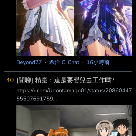
Beyond27
·
希洽 C_Chat
·
16小時前
40
[閒聊] 精靈：這是要嬰兒去工作嗎?
https://x.com/Udontamago01/status/20860447
55507691759
https://pbs.twimg.com/media/HPLq_feaUAAv9
K5?format=jpg&name=medium 父親：「雖然
我們生下你、並在人類的世界把你養大……」 父
親：「但學校一畢業……就必須去工作才行……」