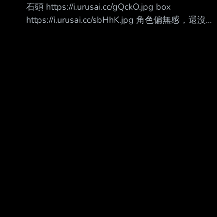
石頭 https://i.urusai.cc/gQckO.jpg box
果說下一代蜘蛛人是，邁爾斯出任讓荷蘭弟帶他
https://i.urusai.cc/sbHhK.jpg 角色偏無感，還沒看
就算了，結果是直接換一個新的人演彼 得帕
劇情， 只考慮強度 我是滿喜歡不用特別切的輔助
克，那會讓影迷不爽吧？ 西洽？ -- 蛋雕之後又
但我覺得它本身戰技連攜都沒有給異常會用得很
像小勞勃跟克里斯一樣一直拉回來救援
不順 大+怎麼看 -- 「この世は一つの世界だよ、
誰もが自分の役をこなさなきゃならない舞台な
のさ。 僕のは悲しい役だよ。」 ──『ヴェニス
の商人』第1幕第1場より --