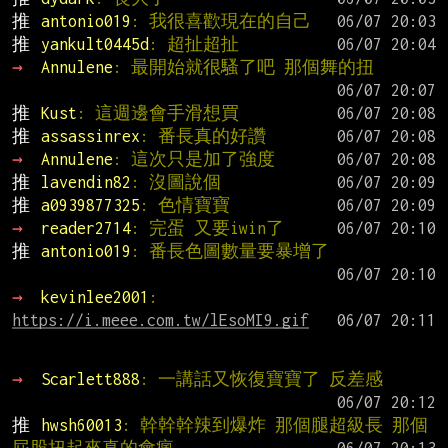
推 
antonio019
: 我很喜歡現在的自己
推 
yankult0445d
: 超扯超扯
→ 
Annulene
: 最開始就很騷了吧 那個舞的扭
推 
Kust
: 這週邊會手滑想買
推 
assassinrex
: 番長真的好讚
→ 
Annulene
: 這次只是加了強度
推 
lavendin82
: 沒圖說個
推 
a0939877325
: 色情寶寶
→ 
reader2714
: 完蛋 又要iwin了
推 
antonio019
: 番長色圖數量要暴增了
→ 
kevinlee2001
: 
https://i.meee.com.tw/lEsoMI9.gif
→ 
Scarlett888
: 一講話又恢復寶寶了 反差感
推 
hwsh60013
: 幹幹幹辣到爆炸 那個腿超級長 那個