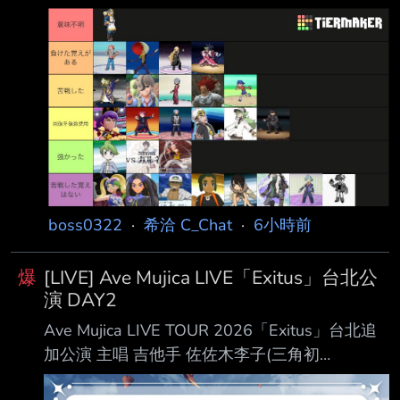
（跟本人體感差不多） 從上到下 ［意義不
明］： 望羅（6+1外加這作系統很難用等級壓制
打過去） ［有輸過的記憶］： 白銀山RED（不
解釋）、競技場的爆炸頭（沒玩過）、 竹蘭
（不論是原版還是重製都是讓玩家苦戰的存在）
BW2冠軍愛麗絲 ［有過苦戰］： BW的反派魁
奇思、派帕（感覺是朱紫主線三條線中最強的）
珍鑽的悟松、寶可夢競技場的達基姆、短褲小子
（
boss0322
·
希洽 C_Chat
·
6小時前
爆
[LIVE] Ave Mujica LIVE「Exitus」台北公
演 DAY2
Ave Mujica LIVE TOUR 2026「Exitus」台北追
加公演 主唱 吉他手 佐佐木李子(三角初
華/Doloris) 渡瀨結月 (若葉睦/Mortis) 高尾奏音