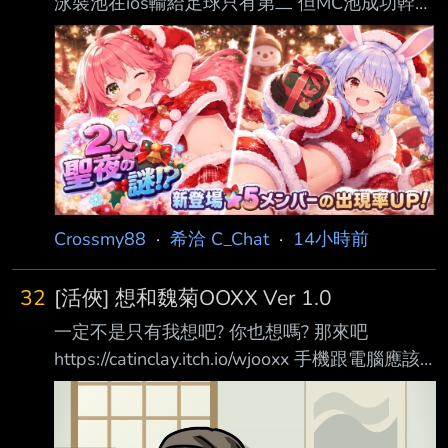
泳裝池在ios輸給足球只有第二 但MC池成功幹掉
足球扳回一成 等於登頂成功率2/3 那麼這池呢
https://i.imgur.com/C0lZFwB.jpeg 如果聖誕節端
出來 有機會登頂嗎 --
Crossmy88
·
希洽 C_Chat
·
14小時前
32
[活俠] 想和魏菊OOXX Ver 1.0
一定不是只有我想吧? 你也想嗎? 那來吧
https://catinclay.itch.io/wjooxx 手機跟電腦應該
都可以玩 吧 ===== 閒聊 ===== 一樣有幸取得
鳥熊的同意製作了這個神經病東西
https://imgur.com/0ofZo6k AI真方便啊.. 啊忘了