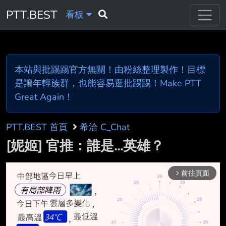
PTT.BEST
看板
本站與批踢踢官方無關！由粉絲整理製作！目標
是讓年輕族群，也能容易逛批踢踢！Make PTT
Great Again！
PTT.BEST 首頁
希洽 C_Chat
[妮姬] 官推：誰是...英雄？
前往頁面
arrow_forward_ios