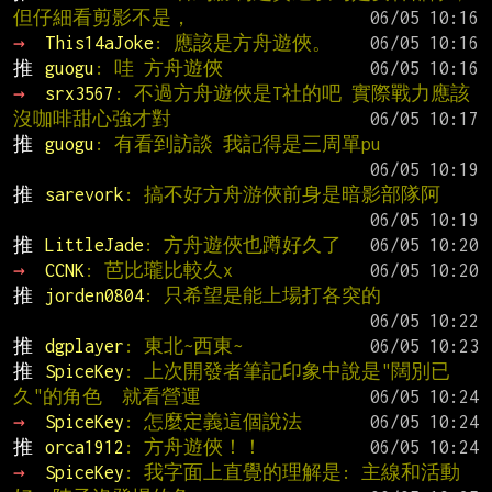
但仔細看剪影不是，
→ 
This14aJoke
: 應該是方舟遊俠。
推 
guogu
: 哇 方舟遊俠
→ 
srx3567
: 不過方舟遊俠是T社的吧 實際戰力應該
沒咖啡甜心強才對
推 
guogu
: 有看到訪談 我記得是三周單pu
推 
sarevork
: 搞不好方舟游俠前身是暗影部隊阿
推 
LittleJade
: 方舟遊俠也蹲好久了
→ 
CCNK
: 芭比瓏比較久x
推 
jorden0804
: 只希望是能上場打各突的
推 
dgplayer
: 東北~西東~
推 
SpiceKey
: 上次開發者筆記印象中說是"闊別已
久"的角色  就看營運
→ 
SpiceKey
: 怎麼定義這個說法
推 
orca1912
: 方舟遊俠！！
→ 
SpiceKey
: 我字面上直覺的理解是: 主線和活動