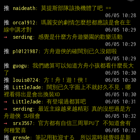
推 
naideath
: 莫提斯部隊該換機體了吧 ==
推 
orca1912
: 瑪麗安的劇情怎麼想都應該是會在主
線中講才對
→ 
serding
: 感覺是什麼方舟遊樂園的歡樂活動
推 
p10121987
: 方舟遊俠的確闊別已久沒錯啦
推 
guogu
: 我們總算可以知道方舟小孩都看什麼長大
了
推 
louis0724
: 方！舟！遊！俠！
推 
LittleJade
: 闊別已久字面上不就好久不見，哪
裡看得出是會出換裝XD
→ 
LittleJade
: 有登場過都算吧
→ 
serding
: 最近主線越來越精彩 真的沒想過是方
舟遊俠 SU很會
→ 
srx3567
: 官方都有自信三周單PU了 不知道會有
何種驚喜
推 
grende
: 筆記用歓迎する　所以當時就覺得是新