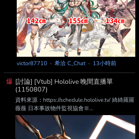
victor87710
·
希洽 C_Chat
·
13小時前
爆
[討論] [Vtub] Hololive 晚間直播單
(1150807)
資料來源：https://schedule.hololive.tv/ 綺綺羅羅
薇薇 日本事故物件監視協會Ⅲ
https://www.youtube.com/watch?
v=Yyl9sBUvVc0 ときのそら 「日日向光」公演
新消息發表會 https://www.youtube.com/watch?