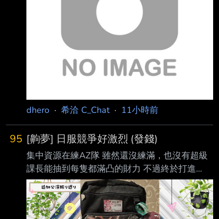
不過瀨戶也有收穫，當黑衣人雷塔在動物園失蹤
的躺著
後，他立刻趕去尋找， 雖然只找到不成人形的
殘骸，可是雷塔留下了關鍵影像情報
https://imgpoi.c
dhero
·
希洽 C_Chat
·
11小時前
95
[齁夢] 日服競爭好激烈 (發錢)
集中資源在練AZ隊 雖然還沒練滿，也沒有超級
課長能抽到每隻都滿凸的財力 不過終於打進
AZKi的ホロメンスコアレート前十名了 日服大
家分數怎麼都這麼高...
https://pbs.twimg.com/media/HPIC5EHbMAA4