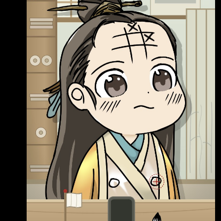
發AI免責聲明 程式碼 99.9% AI生成 美術除了人
物都是AI生成或是原始遊戲複製貼上 音樂是
OST 音效是免費音效網站 其餘的應該都是手工
吧 呃.. 啊廣告一下我的 Twitter/X: @catinclay 那
就先這