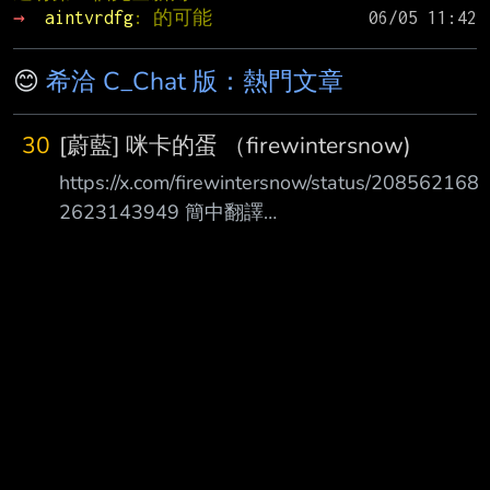
→ 
aintvrdfg
: 的可能
😊
希洽 C_Chat 版：熱門文章
30
[蔚藍] 咪卡的蛋 （firewintersnow)
https://x.com/firewintersnow/status/208562168
2623143949 簡中翻譯
https://pbs.twimg.com/media/HPGpodqaMAAkg
pc.jpg
https://pbs.twimg.com/media/HPGppGFbIAAyD
HB.jpg
https://pbs.twimg.com/media/HPGpprDaIAAKwd
q.jpg
https://pbs.twimg.com/media/HPGpqRRacAErkty
.jpg ht