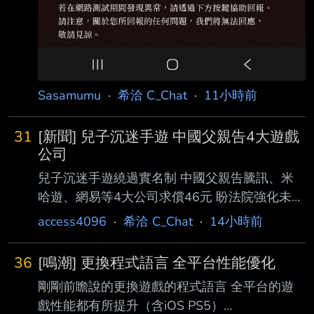
Sasamumu
·
希洽 C_Chat
·
11小時前
31
[新聞] 兒子沉迷手遊 中國父親告4大遊戲
公司
兒子沉迷手遊繞過實名制 中國父親告騰訊、米
哈遊、網易等4大公司求償46元 盼法院強化未成
年防沉迷機制 2026-08-07 By 薯泥 中國河南省
access4096
·
希洽 C_Chat
·
14小時前
一名秦姓父親（化名秦华）近日向法院提起訴
訟，控告騰訊（Tencent）、網易
36
[鳴潮] 更換程式語言 全平台性能優化
（NetEase）、米哈遊（miHoYo）以及三七互
剛剛前瞻說的更換遊戲的程式語言 全平台的遊
娛（37 Interactive Entertainment）等四家 中國
戲性能都有所提升（含iOS PS5）
遊戲公司，象徵性求償人民幣 10 元（約新台幣