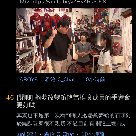
0697 https://youtu.be/vZHvKRs60s8
https://pbs.twimg.com/media/HPGTASWbcAA
2Kat.jpg https://i.meee.com.tw/kr1dUx6.png 日
綜 小四女孩的委託 她和妹妹都住同一個房間，
漸漸長大後想要一人一間房間 家裡的二樓，爸
爸一個人佔了兩間 一間擺滿自己的收藏，各種
蜘蛛人收藏品和其他玩具，還有電腦 一間是放
運動器材的 但是爸爸
LABOYS
·
希洽 C_Chat
·
10小時前
46
[閒聊] 齁夢改變策略當推廣成員的手遊會
更好嗎
其實也不是第一次看到有人抱怨齁夢給的石頭對
於無課玩家很不親切 不過目前有開服主線+成就
+連續登頂的石頭 大部分人其實都還是囤出不少
lunli924
·
希洽 C_Chat
·
10小時前