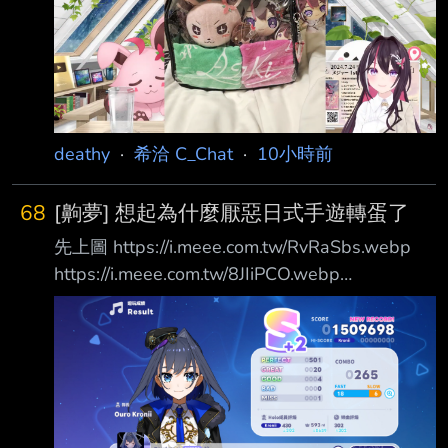
Wjm?format=jpg 然後機率性發動的主動技真的
很看臉... 以下推文 10P * 100樓 感謝各位~ 不發
超黑名單 -- https://youtu.be/5WdqnMWJKtk?
t=5414 https://i.imgur.com/xok93dT.png ht
deathy
·
希洽 C_Chat
·
10小時前
68
[齁夢] 想起為什麼厭惡日式手遊轉蛋了
先上圖 https://i.meee.com.tw/RvRaSbs.webp
https://i.meee.com.tw/8JIiPCO.webp
https://i.meee.com.tw/fk8Rt5H.webp 總共17個
五星扣掉一開始選的必給的 任務給的五星卷
*1+2個必五星十連只剩13個 抽數應該是
128+10(初始三選PU池)+11(泳裝池)+201(本次
活動)+18(兩個必5星10連) =13個/368 只看這次
卡池則是6個/201 一個在3.5% 一個在3% 聽說