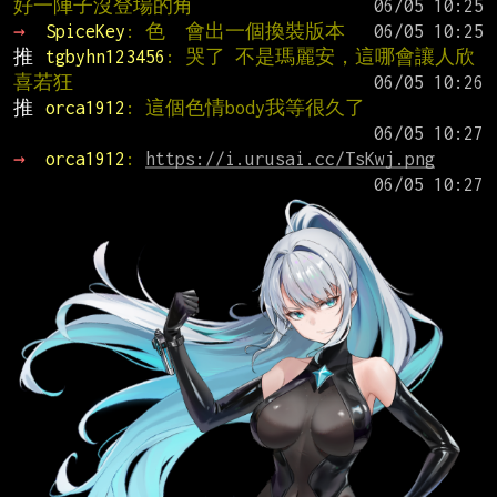
好一陣子沒登場的角
→ 
SpiceKey
: 色  會出一個換裝版本
推 
tgbyhn123456
: 哭了 不是瑪麗安，這哪會讓人欣
喜若狂
推 
orca1912
: 這個色情body我等很久了
→ 
orca1912
: 
https://i.urusai.cc/TsKwj.png