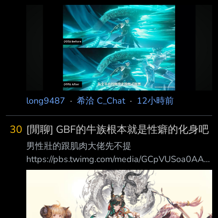
https://i.imgur.com/rLku89G.jpeg
42 元、1.5 美元）。 秦華強調，提告目的並非
https://i.imgur.com/7EEkFkS.jpeg
為了金錢，而是希望透過司法途徑督促遊戲業者
https://i.imgur.com/WqIWyZz.jpeg 右上角有幀
切實履行未成年人 防
數差別 一直被講的性能優化終於被提到了 而且
是全平台不是只有PC而已 實際上線體感不知道
會如何 --
long9487
·
希洽 C_Chat
·
12小時前
30
[閒聊] GBF的牛族根本就是性癖的化身吧
男性壯的跟肌肉大佬先不提
https://pbs.twimg.com/media/GCpVUSoa0AAK
slf.png 為啥她們女性會矮成這樣啊 矮就算了 還
各個都是巨乳 相當於巨乳小隻馬 頭上還長角方
便抓住 很懷疑這是不是CY設計師的性癖導致
的？？？ --