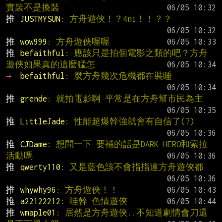
實裝不是換裝
推 
JUSTMYSUN
: 方舟遊俠！？4ni！！？？
推 
wow999
: 方舟遊俠喔喔
推 
befaithful
: 應該只是拍個電影之類的吧？方舟
遊俠如果真的這麼猛怎
→ 
befaithful
: 麼方舟幾次危機都在裝睡
推 
grende
: 就拍電影啊 平常是在方舟幫市民為主
推 
LittleJade
: 性能超爆幹強就會有自信了(?)
推 
CJDame
: 想問一下 要補的話是DARK HERO和索拉
活動嗎
推 
qwerty110
: 又是藍色該不會指指連方舟遊俠都
推 
whywhy96
: 方舟遊俠！！
推 
a22122212
: 哇幹 色情遊俠
推 
wmaple01
: 居然是方舟遊俠..不知道劇情會刀還