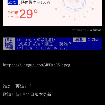
Powered by 
GliaStudios
Mute
作者
serding (累緊地們)
看板
C_Chat
標題
[妮姬] 官推：誰是...英雄？
時間
Fri Jun  5 10:02:36 2026
https://i.imgur.com/4BPmhB5.jpeg
誰是「英雄」？

敬請期待6月11日版本更新
