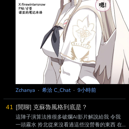
Zchanya
·
希洽 C_Chat
·
9小時前
41
[閒聊] 克蘇魯風格到底是？
這陣子演算法推很多破爛AI影片解說給我 令我
一頭霧水 拎北從來沒看過這些沒營養的東西 在