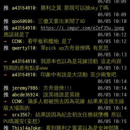
推 
a43164910
: 勝利之翼 那我可以抽sky了嗎
推 
qoo60606
: 三傻又要出來鬧了XD
推 
a43164910
: 
https://i.imgur.com/eZef35u.jpeg
應該就是了
→ 
CCNK
: 看甲板和艦炮 是了
推 
qwerty110
: 單pick up方舟遊俠嗎 有意思
→ 
a43164910
: 我原本也以為是花嫁活動 這走向跟
預期的差有點多www
→ 
a43164910
: 印象中有說是大活動 至少兩隻吧
推 
jeremy7986
: 方舟遊俠!!!
推 
abcde36924
: 說英雄誰是英雄
→ 
CCNK
: 滿多人都被拐去因為花嫁 結果來這個主線
級大場面的
→ 
srx3567
: 結果說因為紀念初次任務就墬機 所以
PU瑪麗安(妄想)
推 
This14aJoke
: 看到勝利之翼還以為是女神部隊，