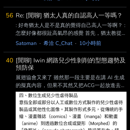
抽 以最近小雞的情況 無論訂閱 MV點閱 或是同
接 都從齁夢返流過去很多 ID的成員也表示有類
56
Re: [閒聊] 猶太人真的自認高人一等嗎？
似情況 那與其在這個地方摳門 想著要把爛球的
: 好奇猶太人是不是真的覺得自己高人一等啊？ :
損失撈回來 但造成玩家因為覺得過度摳門而流
怎麼好像都很趾高氣昂的感覺 首先，猶太教從
失 不如把眼光放遠一些 多送多推廣 多留住開服
來沒說上帝只救猶太人。 猶太教中上帝的概念
玩家 這樣能形成正向回饋機制 彼此拉抬人氣 這
Satoman
·
希洽 C_Chat
·
10小時前
或許一開始是真的民族神，也就是「以色列人的
樣會更好一些嗎？ 雖然我覺得在連續登頂情況
上帝」。 但是迦勒底帝國尼布甲尼撒二世於西
下 營運一定覺得他們做法很正確就是了QQ.... --
40
[閒聊] Iwin 網路兒少性剝削的型態趨勢及
元前六世紀初入侵猶大王國， 不僅摧毀所羅門
預防保
王聖殿，還將整批猶太人打包一起帶回巴比倫奴
展翅協會又來了 雖然那一段主要是在講 AI 生成
役。 史稱「巴比倫之囚」。 這是一個可以從考
的擬真內容，但果不其然又把ACG一起放進去講
古成果來檢驗的真實歷史事件。 這時候猶太人
https://i.imgur.com/SAjbE4l.jpeg 全文：
就開始想。 不是只有我們的神是真的嗎？ 既然
https://www.facebook.com/share/p/1EUifUbdac
我們的神是真的，那為什麼我們會戰敗，還會過
/ #i分享【網路兒少性剝削的型態趨勢及預防保
得那麼慘？ 難道神不存在，不可能啊，
護】 台灣展翅協會秘書長及研究員陳逸玲、簡
郁諠（2025），根據全球兒童安全機構