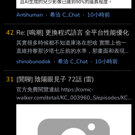
Antihuman
·
希洽 C_Chat
·
10小時前
42
Re: [鳴潮] 更換程式語言 全平台性能優化
其實很多時候都不知道庫洛在想啥 實際上他一
直維持黎那汐塔七丘前的水準，那畫面和表現力
也足夠優秀了 但他偏偏不要穩定的今州、拉古
shinobunodok
·
希洽 C_Chat
·
10小時前
納就好，而是無論是七丘、拉海洛、玄方，他都
一直想搞新東西，離現在越近的他越想搞 代價
31
[閒聊] 陰陽眼見子 72話 (雷)
就是遊戲執行上的優化老是出問題（不是指便民
官方免費閱覽連結 https://comic-
優化，雖然我覺得聲駭那些也該優化，老庫別拉
walker.com/detail/KC_003960_S/episodes/KC_
了） 改版前兩天各種搞笑比比皆是，說的各種
0039600010500011_E 上回傳送門
性能優化大多都聽著嚇人，進去遊戲無感或給人
https://www.ptt.cc/bbs/C_Chat/M.1780634999
驚嚇 其實正常來說這樣的遊戲系統優化，應該
.A.1FA.html 瀨戶在廢棄大樓設置的防禦結界可
早就會被玩家幹飛了 至今還沒被幹飛單純是玩
騙過普通惡靈的感知，但無法逃過【那東西】
家真的能感受到，這群像神人學院的啥子，穩穩