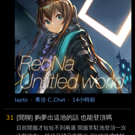
v=5IpdYy91D-Y さくらみこ、雪花ラミィ 「熱
辣美食」工商 https://www.youtube.com/watch?
v=K0fJZ32s6RI 多人 麥塊 アステル・レダ：
https://www.
laptic
·
希洽 C_Chat
·
14小時前
31
[閒聊] 齁夢出這池的話 也能登頂嗎
目前開服才短短不到兩週 開服常駐池登頂一次