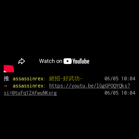
推 
assassinrex
: 絕招~好武功~
→ 
assassinrex
: 
https://youtu.be/lGgGPOQYQks?
si=0tuFq1ZAFwuNKxrg