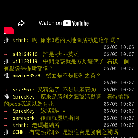
推 
trhrh
: 啊 原來3週的大地圖活動是這個嗎？
→ 
a43164910
: 誰是~大~~英雄
推 
will30119
: 中間應該就是方舟遊俠了 右後三個
有點像墨提斯部隊？
推 
amaine3939
: 後面是不是勝利之翼？
→ 
srx3567
: 又猜錯了 不是瑪麗安QQ
推 
SpiceKey
: 原來是勝利之翼號活動嗎  看特蕾娜
的pass我還以為有花
→ 
SpiceKey
: 嫁活動= =
→ 
sarevork
: 後面就墨堤斯阿
→ 
trhrh
: 老瑪繼續蹲
推 
CCNK
: 有電熱斧耶x 是說這台是勝利之翼嗎