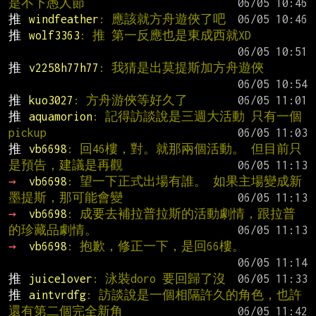
是不下愚人節
推 
windfeather
: 應該就方舟遊俠了吧
推 
wolf3363
: 推 第一反應也是東成西就XD
推 
v2258h77h77
: 我猜是出莫提斯加方舟遊俠
推 
kuo3027
: 方舟游俠等好久了
推 
aquamorion
: 記得訪談說是三週大活動 只有一個
pickup
推 
vb6698
: 回46樓，對。就那兩個活動。 但目前只
是預告，建議是再觀
→ 
vb6698
: 望一下正式出場有誰。 如果主場變成新
墨提斯，那可能會變
→ 
vb6698
: 成要去補拉普拉斯的活動劇情，跟拉普
的珍藏品劇情。
→ 
vb6698
: 抱歉，修正一下，是回66樓。
推 
juicelover
: 泳裝doro 要回歸了沒
推 
aintvrdfg
: 訪談說是一個相隔許久的角色，也許
還有第二個完全新角