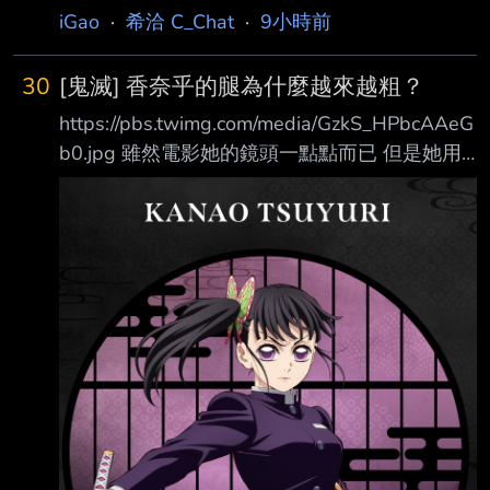
想是不是跟家裡人用同樣的網路而他們專門看這
iGao
·
希洽 C_Chat
·
9小時前
些影片導致我被推 其中有一系列都是類似 【極
致壓迫！遍地克蘇魯異獸！99%人類被啃食殆
30
[鬼滅] 香奈乎的腿為什麼越來越粗？
盡！】 【人類探勘石油驚醒克蘇魯巨獸！想跑
https://pbs.twimg.com/media/GzkS_HPbcAAeG
已來不及！】 這樣的糞標題 然後封面是一隻四
b0.jpg 雖然電影她的鏡頭一點點而已 但是她用
不像長得有點噁的生物 克蘇魯神話裡面有許多
花枝呼吸的時候 我就覺得她的腿好像有點壯 我
不可名狀的生物 但是我覺得這些生物不是重點
以前只注意她的側馬尾 這次看電影週邊的圖 香
那些強大的生物表現出來對旁物的冷酷與漠視
奈乎似乎有六花化的傾向 香奈乎的腿為什麼越
以及人類在這些生物底下感受到的絕望與無力才
來越粗？ --
是這個神話體系的醍醐味 總之我語言能力