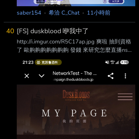
這是5%池? 嗯? 然後一
saber154
·
希洽 C_Chat
·
11小時前
40
[FS] duskblood 咿我中了
http://i.imgur.com/R5C17ap.jpg 爽啦 抽到資格
了 歐齁齁齁齁齁齁齁 發錢 來研究怎麼直播ns好
了 -- Ebb and flow. --