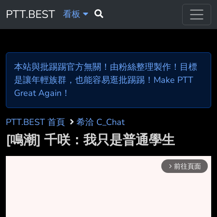
PTT.BEST
看板
本站與批踢踢官方無關！由粉絲整理製作！目標
是讓年輕族群，也能容易逛批踢踢！Make PTT
Great Again！
PTT.BEST 首頁
希洽 C_Chat
[鳴潮] 千咲：我只是普通學生
前往頁面
arrow_forward_ios