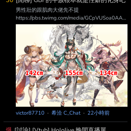
30
[閒聊] GBF的牛族根本就是性癖的化身吧
男性壯的跟肌肉大佬先不提
https://pbs.twimg.com/media/GCpVUSoa0AAK
slf.png 為啥她們女性會矮成這樣啊 矮就算了 還
各個都是巨乳 相當於巨乳小隻馬 頭上還長角方
便抓住 很懷疑這是不是CY設計師的性癖導致
的？？？ --
victor87710
·
希洽 C_Chat
·
22小時前
爆
[討論] [Vtub] Hololive 晚間直播單