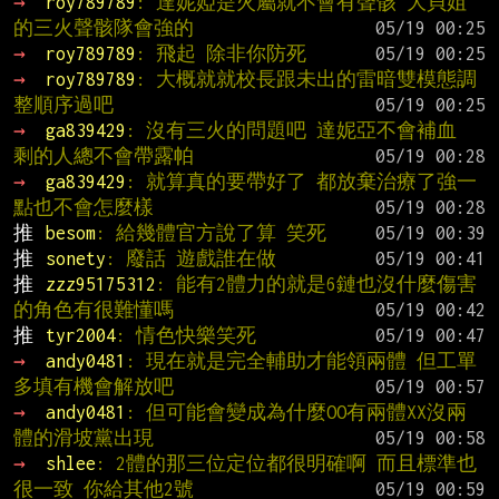
→ 
roy789789
: 達妮婭是火屬就不會有聲骸 大貝姐
的三火聲骸隊會強的
→ 
roy789789
: 飛起 除非你防死
→ 
roy789789
: 大概就就校長跟未出的雷暗雙模態調
整順序過吧
→ 
ga839429
: 沒有三火的問題吧 達妮亞不會補血 
剩的人總不會帶露帕
→ 
ga839429
: 就算真的要帶好了 都放棄治療了強一
點也不會怎麼樣
推 
besom
: 給幾體官方說了算 笑死
推 
sonety
: 廢話 遊戲誰在做
推 
zzz95175312
: 能有2體力的就是6鏈也沒什麼傷害
的角色有很難懂嗎
推 
tyr2004
: 情色快樂笑死
→ 
andy0481
: 現在就是完全輔助才能領兩體 但工單
多填有機會解放吧
→ 
andy0481
: 但可能會變成為什麼OO有兩體XX沒兩
體的滑坡黨出現
→ 
shlee
: 2體的那三位定位都很明確啊 而且標準也
很一致 你給其他2號