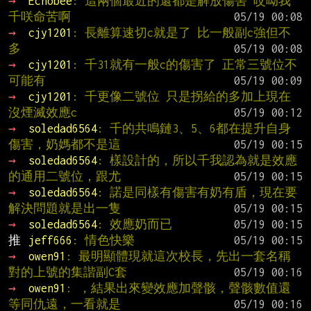
→ 
Echobee
: 這兩個最近的還都是解放傷害 哎呦我
千咲命苦啊
→ 
cjy1201
: 長離算速切c就是了 比一般副c強但不
多
→ 
cjy1201
: 千31就有一般c的傷害了 正常三號位不
可能有
→ 
cjy1201
: 千更像二號位 只是拐給的多加上現在
沒煙滅效應c
→ 
soledad6564
: 千的共鳴鏈3、5、6都在提升自身
傷害，奶媽都不是這
→ 
soledad6564
: 樣設計的，所以千我認為就是效應
的通用二號位，跟尤
→ 
soledad6564
: 諾是同樣有傷害有奶有盾，現在要
解決問題就是出一隻
→ 
soledad6564
: 效應奶而已
推 
jeff666
: 情色快樂
→ 
owen91
: 最明顯體現就這次校長，先出一套名稱
對的上號的集諧副C套
→ 
owen91
: ，結果出來變效應加聲骸，聲骸數值還
等同仇遠，一看就是