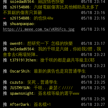
推 
soledad6564
: 細說情色快樂
推 
s26154808
: 六鏈電鋸傷害比其他輔助高太多了 
不算鋸的傷害只算砸
→ 
s26154808
: 的也快40w
推 
shuanpaopao
: 
https://i.meee.com.tw/vKR6Fcs.jpg
推 
owen91
: 想研究一下 怎樣的快樂
推 
soledad6564
: 我的千咲是六鏈，你給我2體，我
會拿去C兩場矩陣…
推 
t3791913then
: 搶千咲的都是歲共等級主C耶
推 
OscarShih
: 最新的廣告也是寫普通學生
推 
cuzuto
: 笑死，普通學生
推 
JUSTMYSUN
: 千咲...豪瑟ㄛ/////
推 
spawnsnight
: 簽名檔等級的選字www
推 
AfterDark
: 簽名檔+1