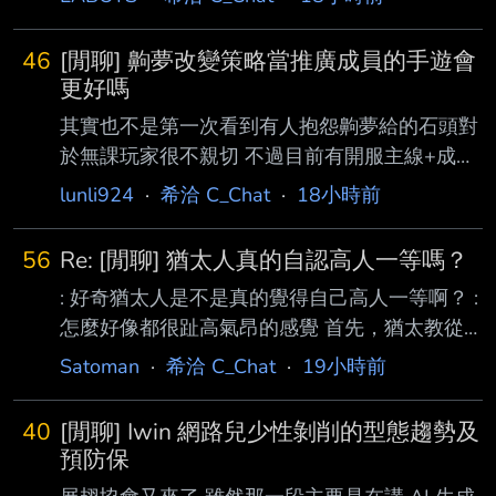
46
[閒聊] 齁夢改變策略當推廣成員的手遊會
更好嗎
其實也不是第一次看到有人抱怨齁夢給的石頭對
於無課玩家很不親切 不過目前有開服主線+成就
+連續登頂的石頭 大部分人其實都還是囤出不少
lunli924
·
希洽 C_Chat
·
18小時前
抽 以最近小雞的情況 無論訂閱 MV點閱 或是同
接 都從齁夢返流過去很多 ID的成員也表示有類
56
Re: [閒聊] 猶太人真的自認高人一等嗎？
似情況 那與其在這個地方摳門 想著要把爛球的
: 好奇猶太人是不是真的覺得自己高人一等啊？ :
損失撈回來 但造成玩家因為覺得過度摳門而流
怎麼好像都很趾高氣昂的感覺 首先，猶太教從
失 不如把眼光放遠一些 多送多推廣 多留住開服
來沒說上帝只救猶太人。 猶太教中上帝的概念
玩家 這樣能形成正向回饋機制 彼此拉抬人氣 這
Satoman
·
希洽 C_Chat
·
19小時前
或許一開始是真的民族神，也就是「以色列人的
樣會更好一些嗎？ 雖然我覺得在連續登頂情況
上帝」。 但是迦勒底帝國尼布甲尼撒二世於西
下 營運一定覺得他們做法很正確就是了QQ.... --
40
[閒聊] Iwin 網路兒少性剝削的型態趨勢及
元前六世紀初入侵猶大王國， 不僅摧毀所羅門
預防保
王聖殿，還將整批猶太人打包一起帶回巴比倫奴