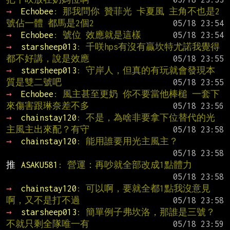
→ 
Echobee
: 那我問你 贊菲光 卡夏風 主角不也是2
號佔一體 都馬是2個2
→ 
Echobee
: 號位 效應就是這樣
→ 
starsheep013
: 千咲hps有沒有贏坎特尤諾我覺得
都不好講，說是效應
→ 
starsheep013
: 守岸人，但真的有玩就會發現本
質是雙二號吧
→ 
Echobee
: 風主甚至更奶 你不要當他棒槌 一套下
來傷害跟琳奈差不多
→ 
chainstay120
: 不是，為啥非要拿下位替代的光
主風主出來配？有守
→ 
chainstay120
: 能用誰要用光主風主？
推 
ASAKU581
: 營運：再吵就全部改成1點體力
→ 
chainstay120
: 可以啊，要就全都1點我沒意見
啊，又不是打不過
→ 
starsheep013
: 簡單例子弗坎洛，那誰是三號？
不就只剩全隊唯一有