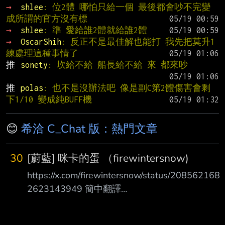
→ 
shlee
: 位2體 哪怕只給一個 最後都會吵不完變
成所謂的官方沒有標
→ 
shlee
: 準 愛給誰2體就給誰2體
→ 
OscarShih
: 反正不是最佳解也能打 我先把莫升1
練處理這種事情了
推 
sonety
: 坎給不給 船長給不給 來 都來吵
推 
polas
: 也不是沒辦法吧 像是副C第2體傷害會剩
下1/10 變成純BUFF機
😊
希洽 C_Chat 版：熱門文章
30
[蔚藍] 咪卡的蛋 （firewintersnow)
https://x.com/firewintersnow/status/208562168
2623143949 簡中翻譯
https://pbs.twimg.com/media/HPGpodqaMAAkg
pc.jpg