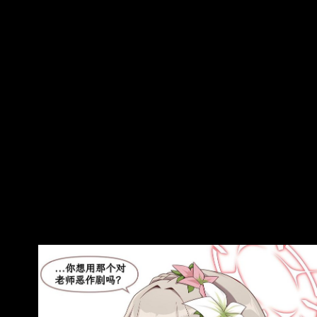
https://pbs.twimg.com/media/HPGppGFbIAAyD
HB.jpg
https://pbs.twimg.com/media/HPGpprDaIAAKwd
q.jpg
https://pbs.twimg.com/media/HPGpqRRacAErkty
.jpg ht