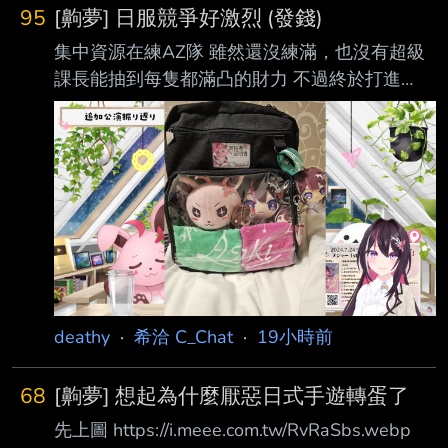
95
[齁夢] 日服競爭好激烈 (發錢)
集中資源在練AZ隊 雖然還沒練滿，也沒有超級
課長能抽到每隻都滿凸的財力 不過終於打進
AZKi的ホロメンスコアレート前十名了 日服大
家分數怎麼都這麼高...
https://pbs.twimg.com/media/HPIC5EHbMAA4
Wjm?format=jpg 然後機率性發動的主動技真的
很看臉... 以下推文 10P * 100樓 感謝各位~ 不發
超黑名單 -- https://youtu.be/5WdqnMWJKtk?
t=5414 https://i.imgur.com/xok93dT.png ht
deathy
·
希洽 C_Chat
·
19小時前
68
[齁夢] 想起為什麼厭惡日式手遊轉蛋了
先上圖 https://i.meee.com.tw/RvRaSbs.webp