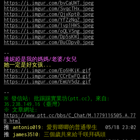
https://i.imgur.com/bvCaUWT.jpeg
https://i.imgur.com/SvqcTHx.jpeg
https://i.imgur.com/QjxKpt0.jpeg
https://i.imgur.com/YfZzNqZ.jpeg
https://i.imgur.com/1vp1HWS.jpeg
https://i.imgur.com/oQLVSng.jpeg
https://i.imgur.com/Dp5sKWl.jpeg
https://i.imgur.com/BuCDpv0.jpeg
達妮婭是我的媽媽/老婆/女兒
她一定是好女孩...
https://i.imgur.com/Eo6HKiK.gif
https://i.imgur.com/CCrEwFQ.gif
https://i.imgur.com/EmUV5dz.gif
※ 發信站: 批踢踢實業坊(ptt.cc), 來自: 
※ 文章網址: 
https://www.ptt.cc/bbs/C_Chat/M.1779116505.A.77
B.html
推 
antonio019
: 愛剪唧唧的普通學生
推 
james3510
: 三個歲共來給千咲拜碼頭