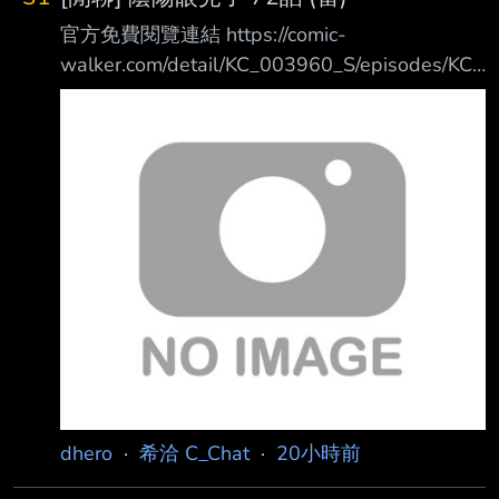
就是遊戲執行上的優化老是出問題（不是指便民
官方免費閱覽連結 https://comic-
優化，雖然我覺得聲駭那些也該優化，老庫別拉
walker.com/detail/KC_003960_S/episodes/KC_
了） 改版前兩天各種搞笑比比皆是，說的各種
0039600010500011_E 上回傳送門
性能優化大多都聽著嚇人，進去遊戲無感或給人
https://www.ptt.cc/bbs/C_Chat/M.1780634999
驚嚇 其實正常來說這樣的遊戲系統優化，應該
.A.1FA.html 瀨戶在廢棄大樓設置的防禦結界可
早就會被玩家幹飛了 至今還沒被幹飛單純是玩
騙過普通惡靈的感知，但無法逃過【那東西】
家真的能感受到，這群像神人學院的啥子，穩穩
不過瀨戶也有收穫，當黑衣人雷塔在動物園失蹤
的躺著
後，他立刻趕去尋找， 雖然只找到不成人形的
殘骸，可是雷塔留下了關鍵影像情報
https://imgpoi.c
dhero
·
希洽 C_Chat
·
20小時前