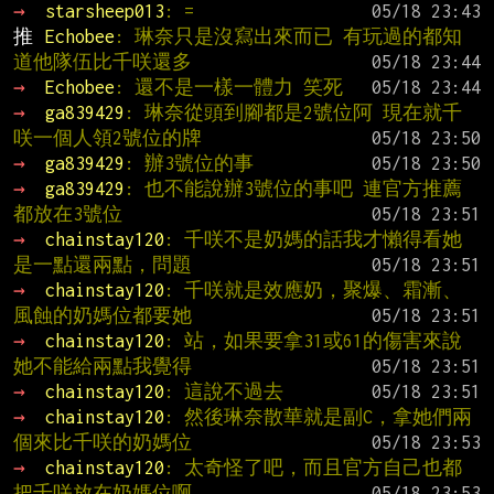
→ 
starsheep013
: =
推 
Echobee
: 琳奈只是沒寫出來而已 有玩過的都知
道他隊伍比千咲還多
→ 
Echobee
: 還不是一樣一體力 笑死
→ 
ga839429
: 琳奈從頭到腳都是2號位阿 現在就千
咲一個人領2號位的牌
→ 
ga839429
: 辦3號位的事
→ 
ga839429
: 也不能說辦3號位的事吧 連官方推薦
都放在3號位
→ 
chainstay120
: 千咲不是奶媽的話我才懶得看她
是一點還兩點，問題
→ 
chainstay120
: 千咲就是效應奶，聚爆、霜漸、
風蝕的奶媽位都要她
→ 
chainstay120
: 站，如果要拿31或61的傷害來說
她不能給兩點我覺得
→ 
chainstay120
: 這說不過去
→ 
chainstay120
: 然後琳奈散華就是副C，拿她們兩
個來比千咲的奶媽位
→ 
chainstay120
: 太奇怪了吧，而且官方自己也都
把千咲放在奶媽位啊