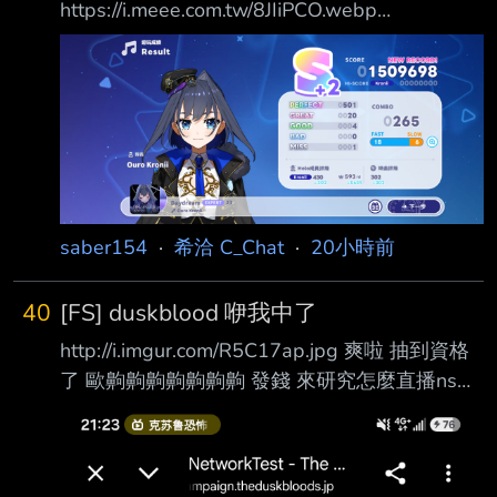
https://i.meee.com.tw/8JIiPCO.webp
https://i.meee.com.tw/fk8Rt5H.webp 總共17個
五星扣掉一開始選的必給的 任務給的五星卷
*1+2個必五星十連只剩13個 抽數應該是
128+10(初始三選PU池)+11(泳裝池)+201(本次
活動)+18(兩個必5星10連) =13個/368 只看這次
卡池則是6個/201 一個在3.5% 一個在3% 聽說
這是5%池? 嗯? 然後一
saber154
·
希洽 C_Chat
·
20小時前
40
[FS] duskblood 咿我中了
http://i.imgur.com/R5C17ap.jpg 爽啦 抽到資格
了 歐齁齁齁齁齁齁齁 發錢 來研究怎麼直播ns好
了 -- Ebb and flow. --