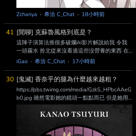
Zchanya
·
希洽 C_Chat
·
18小時前
41
[閒聊] 克蘇魯風格到底是？
這陣子演算法推很多破爛AI影片解說給我 令我
一頭霧水 拎北從來沒看過這些沒營養的東西 在
想是不是跟家裡人用同樣的網路而他們專門看這
iGao
·
希洽 C_Chat
·
17小時前
些影片導致我被推 其中有一系列都是類似 【極
致壓迫！遍地克蘇魯異獸！99%人類被啃食殆
30
[鬼滅] 香奈乎的腿為什麼越來越粗？
盡！】 【人類探勘石油驚醒克蘇魯巨獸！想跑
https://pbs.twimg.com/media/GzkS_HPbcAAeG
已來不及！】 這樣的糞標題 然後封面是一隻四
b0.jpg 雖然電影她的鏡頭一點點而已 但是她用
不像長得有點噁的生物 克蘇魯神話裡面有許多
花枝呼吸的時候 我就覺得她的腿好像有點壯 我
不可名狀的生物 但是我覺得這些生物不是重點
以前只注意她的側馬尾 這次看電影週邊的圖 香
那些強大的生物表現出來對旁物的冷酷與漠視
奈乎似乎有六花化的傾向 香奈乎的腿為什麼越
以及人類在這些生物底下感受到的絕望與無力才
來越粗？ --
是這個神話體系的醍醐味 總之我語言能力