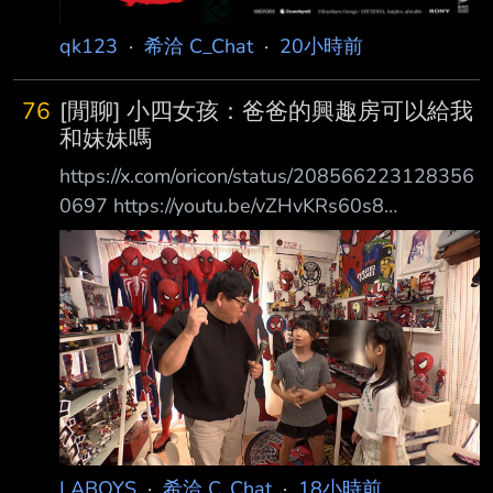
qk123
·
希洽 C_Chat
·
20小時前
76
[閒聊] 小四女孩：爸爸的興趣房可以給我
和妹妹嗎
https://x.com/oricon/status/208566223128356
0697 https://youtu.be/vZHvKRs60s8
https://pbs.twimg.com/media/HPGTASWbcAA
2Kat.jpg https://i.meee.com.tw/kr1dUx6.png 日
綜 小四女孩的委託 她和妹妹都住同一個房間，
漸漸長大後想要一人一間房間 家裡的二樓，爸
爸一個人佔了兩間 一間擺滿自己的收藏，各種
蜘蛛人收藏品和其他玩具，還有電腦 一間是放
運動器材的 但是爸爸
LABOYS
·
希洽 C_Chat
·
18小時前