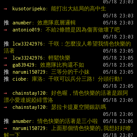
→ 
kusotoripeko
: 能打出大結局的高中生
推 
anumber
: 效應隊底層邏輯
→ 
antonio019
: 不給2條體是因為傷害做壞了吧
推 
lcw33242976
: 千咲：怎麼沒人希望我情色快樂的
活著
→ 
lcw33242976
: 輕鬆快樂
→ 
ga839429
: 效應隊比狗還不如
推 
narumi150729
: 三等分的千小妹
推 
ciobe
: 庫洛: 千咲可以兵分三路! 分頭行動!
→ 
chainstay120
: 好色喔，情色快樂的活著是跟阿
漂小愛達妮婭緋雪洛
→ 
chainstay120
: 瑟拉卡提夏空開銀趴嗎
推 
anumber
: 情色快樂的活著是三小啦
→ 
narumi150729
: 上面那個情色快樂的,我想好好瞭
解一下