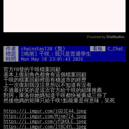
Powered by 
GliaStudios
Mute
作者
chainstay120 (盤)
看板
C_Chat
標題
[鳴潮] 千咲：我只是普通學生
時間
Mon May 18 23:01:43 2026
官方FB發的千咲檔案回顧

基本上復刻角色都會有這個檔案回顧

千咲的檔案回顧裡面有穗波市的經歷

上一次復刻我沒注意所以不知道有沒有

不過最好笑的是這次官方給千咲的組隊推薦

對阿，庫洛你她媽知道千咲都快被撕成三份了

然後他媽的矩陣只給千咲1點能量是何意味，笑死

https://i.imgur.com/jGD3I44.jpeg
https://i.imgur.com/Mjnm724.jpeg
https://i.imgur.com/vfQHOLE.jpeg
https://i.imgur.com/lY8C4YL.jpeg