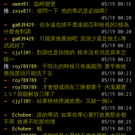
→ 
owen91
: 臨時變更
推 
zxsx811
: 借問一下 他的專武是必抽嗎?
→ 
ga839429
: 你永遠也猜不透達妮亞和校長的2模為
什麼會對調
→ 
ga839429
: 只能算推薦抽吧 資源少還是抽主c專
武就好了
→ 
cjy1201
: 對調也是你猜的 根本沒有消息原本怎
樣==
推 
roy789789
: 千咲出的時候只有風能用 要平衡效
應強度頭只能洗下去
→ 
roy789789
: 了
→ 
roy789789
: 才會變成現在三隊都要千 內鬼屬實
3.5？就能解放三隊了
→ 
cjy1201
: 結果秧秧煙滅效應c 又缺一個(x
→ 
Echobee
: 誰的專武 如果你專心要打效應那全都
不用 效應不吃那些增
→ 
Echobee
: 幅