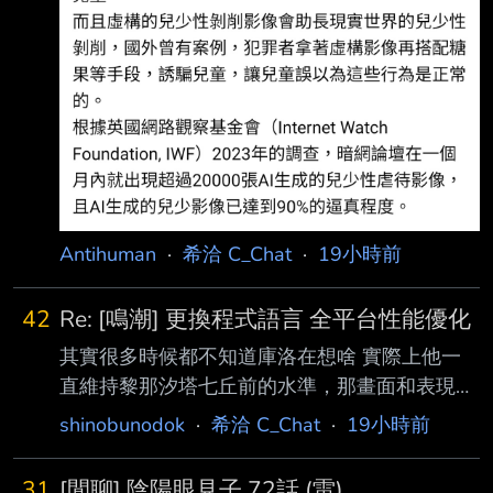
Antihuman
·
希洽 C_Chat
·
19小時前
42
Re: [鳴潮] 更換程式語言 全平台性能優化
其實很多時候都不知道庫洛在想啥 實際上他一
直維持黎那汐塔七丘前的水準，那畫面和表現力
也足夠優秀了 但他偏偏不要穩定的今州、拉古
shinobunodok
·
希洽 C_Chat
·
19小時前
納就好，而是無論是七丘、拉海洛、玄方，他都
一直想搞新東西，離現在越近的他越想搞 代價
31
[閒聊] 陰陽眼見子 72話 (雷)