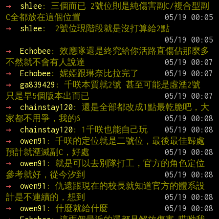
→ 
shlee
: 三個而已 2號位則是純傷害副C/複合型副
C全都放在這個位置
→ 
shlee
:  2號位現階段就是沒打算給2點
→ 
Echobee
: 效應隊還是終究給你活路直傷佔那麼多 
不然就不會有人說達
→ 
Echobee
: 妮婭跟琳奈比拉完了
→ 
ga839429
: 千咲本質就2號 甚至可能是虛湮2號 
只是早5個版本出而已
→ 
chainstay120
: 還是全部都改成1點最乾脆吧，大
家都不用爭，我的6
→ 
chainstay120
: 1千咲也能自己玩
→ 
owen91
: 千咲的定位就是二號位，最後最佳歸處
預計就湮滅副C，好處
→ 
owen91
: 就是可以去別隊打工，官方的角色定位
參考就好，從今汐到
→ 
owen91
: 仇遠跟現在的校長就知道官方的體系設
計是不連續的，想到
→ 
owen91
: 什麼就給什麼