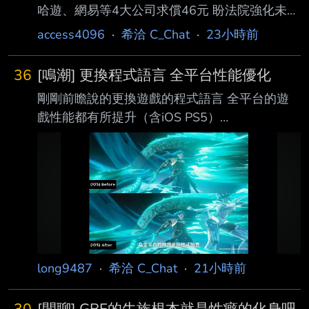
哈遊、網易等4大公司求償46元 盼法院強化未成
年防沉迷機制 2026-08-07 By 薯泥 中國河南省
access4096
·
希洽 C_Chat
·
23小時前
一名秦姓父親（化名秦华）近日向法院提起訴
訟，控告騰訊（Tencent）、網易
36
[鳴潮] 更換程式語言 全平台性能優化
（NetEase）、米哈遊（miHoYo）以及三七互
剛剛前瞻說的更換遊戲的程式語言 全平台的遊
娛（37 Interactive Entertainment）等四家 中國
戲性能都有所提升（含iOS PS5）
遊戲公司，象徵性求償人民幣 10 元（約新台幣
https://i.imgur.com/rLku89G.jpeg
42 元、1.5 美元）。 秦華強調，提告目的並非
https://i.imgur.com/7EEkFkS.jpeg
為了金錢，而是希望透過司法途徑督促遊戲業者
https://i.imgur.com/WqIWyZz.jpeg 右上角有幀
切實履行未成年人 防
數差別 一直被講的性能優化終於被提到了 而且
是全平台不是只有PC而已 實際上線體感不知道
會如何 --
long9487
·
希洽 C_Chat
·
21小時前