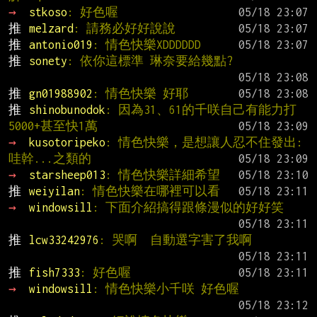
→ 
stkoso
: 好色喔
推 
melzard
: 請務必好好說說
推 
antonio019
: 情色快樂XDDDDDD
推 
sonety
: 依你這標準 琳奈要給幾點?
推 
gn01988902
: 情色快樂 好耶
推 
shinobunodok
: 因為31、61的千咲自己有能力打
5000+甚至快1萬
→ 
kusotoripeko
: 情色快樂，是想讓人忍不住發出:
哇幹...之類的
→ 
starsheep013
: 情色快樂詳細希望
推 
weiyilan
: 情色快樂在哪裡可以看
→ 
windowsill
: 下面介紹搞得跟條漫似的好好笑
推 
lcw33242976
: 哭啊  自動選字害了我啊
推 
fish7333
: 好色喔
→ 
windowsill
: 情色快樂小千咲 好色喔