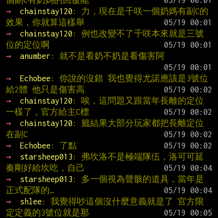
個副C有奶媽的回覆能
→ 
chainstay120
: 力，現在是千咲一個奶媽有副C的
效果，你就算這樣舉
→ 
chainstay120
: 例也改變不了千咲本來就是三號
位的定位啊
→ 
anumber
: 就不是看奶不奶是看傷害阿
→ 
Echobee
: 你說的沒錯 我也覺得尤諾應該是3號位
給2體 他只是傷害高
→ 
chainstay120
: 唉，這問題又跟當年長離的定位
一樣了，官方給主C標
→ 
chainstay120
: 籤結果大部分玩家都把長離定位
在副C
→ 
Echobee
: 了點
→ 
starsheep013
: 弗坎洛不是極端隊伍，洛可可延
奏剛好給坎吃，自己
→ 
starsheep013
: 多一個視為聲骸的道具，當年是
正式配隊的…
→ 
shlee
: 我覺得吵這個沒什麼意義就是了 官方限
定定義的3號位就是那