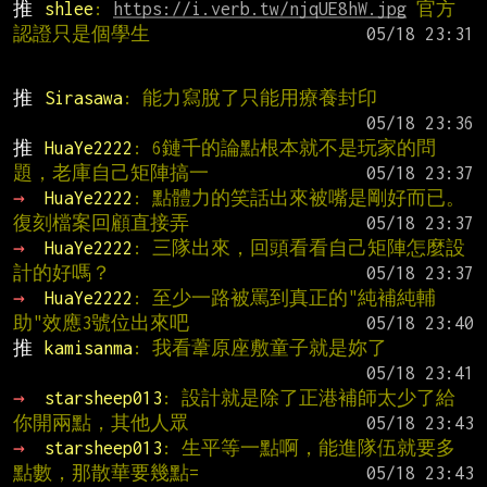
推 
shlee
: 
https://i.verb.tw/njqUE8hW.jpg
 官方
認證只是個學生
推 
Sirasawa
: 能力寫脫了只能用療養封印
推 
HuaYe2222
: 6鏈千的論點根本就不是玩家的問
題，老庫自己矩陣搞一
→ 
HuaYe2222
: 點體力的笑話出來被嘴是剛好而已。
復刻檔案回顧直接弄
→ 
HuaYe2222
: 三隊出來，回頭看看自己矩陣怎麼設
計的好嗎？
→ 
HuaYe2222
: 至少一路被罵到真正的"純補純輔
助"效應3號位出來吧
推 
kamisanma
: 我看葦原座敷童子就是妳了
→ 
starsheep013
: 設計就是除了正港補師太少了給
你開兩點，其他人眾
→ 
starsheep013
: 生平等一點啊，能進隊伍就要多
點數，那散華要幾點=