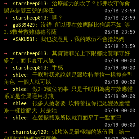
→ 
starsheep013
: 治療能力的坎了？那弗坎守你會
認為是雙三號的隊伍
→ 
starsheep013
: 嗎？
→ 
ga839429
: 沒錯 所以現在效應隊比狗還不如 等
3.5救苦救難穗穗菩薩
→ 
ASAKU581
: 我也沒意見，我的隊伍不會搶奶媽
→ 
starsheep013
: 其實贊菲光上下限都比贊菲守好
多了，而卡夏守只贏
→ 
starsheep013
: 手感
→ 
shlee
: 千咲對我來說就是跟坎特蕾拉一樣複合型
角色 一個人就可以
→ 
shlee
: 做2+3號位的事 只是千咲因為處在效應體
系又是全屬通用才讓
→ 
shlee
: 很多人搶著要 坎特蕾拉你把她變效應體
系一樣搶翻天 只是她
→ 
shlee
: 在聲骸體系所以就頁面窄了一點而已
→ 
chainstay120
: 弗坎洛是最極端的隊伍啊，給一