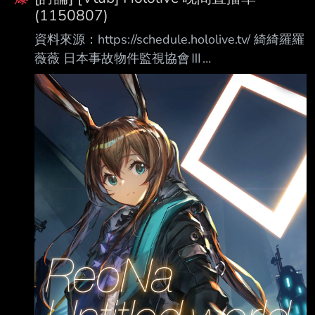
(1150807)
資料來源：https://schedule.hololive.tv/ 綺綺羅羅
薇薇 日本事故物件監視協會Ⅲ
https://www.youtube.com/watch?
v=Yyl9sBUvVc0 ときのそら 「日日向光」公演
新消息發表會 https://www.youtube.com/watch?
v=5IpdYy91D-Y さくらみこ、雪花ラミィ 「熱
辣美食」工商 https://www.youtube.com/watch?
v=K0fJZ32s6RI 多人 麥塊 アステル・レダ：
https://www.