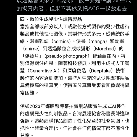
展翅協會又來了 雖然那一段主要是在講 AI 生成
役。 史稱「巴比倫之囚」。 這是一個可以從考
的擬真內容，但果不其然又把ACG一起放進去講
古成果來檢驗的真實歷史事件。 這時候猶太人
https://i.imgur.com/SAjbE4l.jpeg 全文：
就開始想。 不是只有我們的神是真的嗎？ 既然
https://www.facebook.com/share/p/1EUifUbdac
我們的神是真的，那為什麼我們會戰敗，還會過
/ #i分享【網路兒少性剝削的型態趨勢及預防保
得那麼慘？ 難道神不存在，不可能啊，
護】 台灣展翅協會秘書長及研究員陳逸玲、簡
郁諠（2025），根據全球兒童安全機構
（Childlig ht-Global Child Safety Institute）
2024年的研究指出，全世界每年有超過3億名