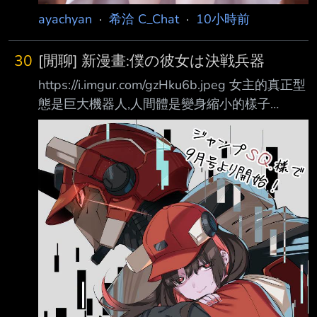
ayachyan
·
希洽 C_Chat
·
10小時前
30
[閒聊] 新漫畫:僕の彼女は決戦兵器
https://i.imgur.com/gzHku6b.jpeg 女主的真正型
態是巨大機器人,人間體是變身縮小的樣子
https://i.imgur.com/EbUiT1f.jpeg
https://i.imgur.com/SKIY7sI.jpeg
https://i.imgur.com/sST7j0D.jpeg 女主要男主駕
駛她(?) https://i.imgur.com/lFlFt23.jpeg 直接進
去(?)了 https://i.imgur.com/Dmz2yL1.jpeg
https://i.