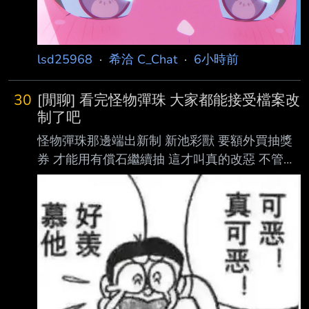
lsd25968
·
希洽 C_Chat
·
6小時前
30
[閒聊] 看完怪物彈珠 大家都能接受檔案改
制了吧
怪物彈珠那邊端出新制 新池彩獸 要額外買抽獎
券 才能用有償石繼續抽 這才叫真的改惡 不管怎
麼計算 都是玩家吃虧 檔案這邊起碼數學算出來
是好的 這樣一比 檔案新制是不是瞬間眉清目秀
順眼多了？？ --