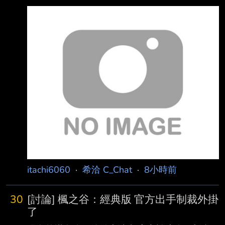
p/ https://i.meee.com.tw/XwswiYK.png
https://i.meee.com.tw/XkHDnmO.png 自從兒少
管制失敗後，iWIN似乎打算繞過這段來管 先把
動漫畫打成兒童性虐待的一種，再來用刑法235
條來搞 中華民國《刑法》第235條規範的是散布
猥褻物品罪。依據全國法規資料庫，該條文規定
：散布、播送、販賣、公然陳列或以他法供人觀
覽、聽聞猥褻之文字、圖畫、聲音、影像 或其
他物品
itachi6060
·
希洽 C_Chat
·
8小時前
30
[討論] 楓之谷：經典版 官方出手制裁外掛
了