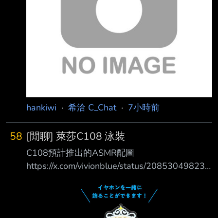
拿石頭的主線故事和裝作沒看到的學生訊息(喂)
能拿的都拿了 好險毛絨絨池還湊得出天井的量
算上周年送的免費100和中間送的10連
blablabla 後排3隻 懶
hankiwi
·
希洽 C_Chat
·
7小時前
58
[閒聊] 萊莎C108 泳裝
C108預計推出的ASMR配圖
https://x.com/vivionblue/status/208530498234
1812637?s=20
https://pbs.twimg.com/media/HPB906mW4AA
tJCn.jpg