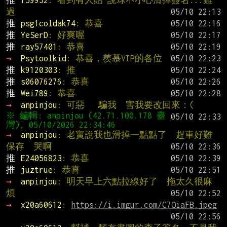
推 
f59952
: 看到有人貼 說球不小心滑掉簽名...難
過
推 
psg1coldak74
: 恭喜
推 
YeSerD
: 好爽喔
推 
ray57401
: 恭喜
→ 
Psytoolkid
: 恭喜，羨慕VIP的各位
推 
k9120303
: 推
推 
s06076276
: 恭喜
推 
Wei789
: 恭喜
→ 
anpinjou
: 可惡   騙我  害我要改回來：(
※ 編輯: anpinjou (42.71.100.178 臺
→ 
anpinjou
: 老實說我也滑掉一點點了  趕車好難
保存  哭啊
推 
E24056823
: 恭喜
推 
juztrue
: 恭喜
→ 
anpinjou
: 明天早上六點拉線好了  拖太久很麻
煩
→ 
x20a60612
: 
https://i.imgur.com/C7QiaFB.jpeg