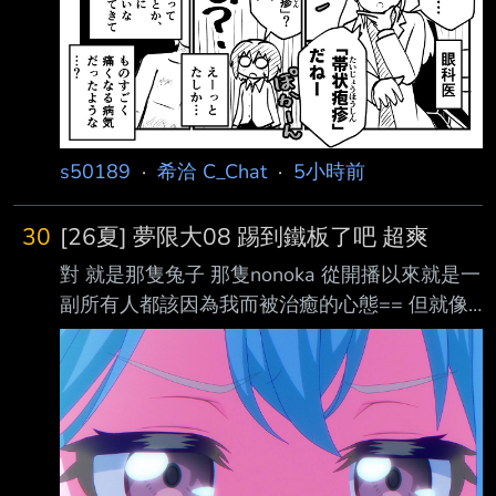
s50189
·
希洽 C_Chat
·
5小時前
30
[26夏] 夢限大08 踢到鐵板了吧 超爽
對 就是那隻兔子 那隻nonoka 從開播以來就是一
副所有人都該因為我而被治癒的心態== 但就像
肚子疼老師說的一樣 不是所有的黑暗都能被照
亮 自以為是善意對一些人來說只是毒藥而已 這
集就展現了 原本想繼續靠一成不變的"我要治癒
大家囉"來解決問題 結果只是壓垮肚子疼的最後
一根稻草 == --