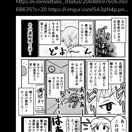
https://x.com/attake_/status/20848697606350
村上繪美(人生) 菲雅娜·雷·奧地西亞(精靈使的劍
68635?s=20 https://i.imgur.com/5A3pN4p.png
舞) 亞歷山大·蘇絲(東京七姐妹) 澤村·史賓瑟·英梨
那是幾年前四月的一天。 在舒適的春日陽光下
梨(不起眼女主角培育法)
—— 那天，我感受到了一種前所未有的「違和
感」。 那種違和感究竟是…… 右眼周圍和額頭附
近…… 有一種前所未有的刺痛感…… 那種難以言喻
的不適感—— 因為這樣，那一晚我幾乎徹夜難
眠。 （啊啊啊——好在意——） 這明顯是眼睛
出了問題…… 一早我就去了附近的眼科…… 眼科醫
生：啊——這是……「帶狀皰