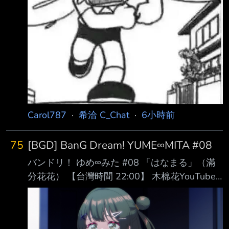
Carol787
·
希洽 C_Chat
·
6小時前
75
[BGD] BanG Dream! YUME∞MITA #08
バンドリ！ ゆめ∞みた #08 「はなまる」（滿
分花花） 【台灣時間 22:00】 木棉花YouTube
https://www.youtube.com/watch?
v=981t3vkoHmo 巴哈姆特動畫瘋
https://ani.gamer.com.tw/animeVideo.php?