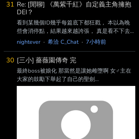
31
Re: [閒聊] 《萬紫千紅》自定義主角擁抱
DEI？
看到某幾個ID幾乎每篇底下都狂戳， 本以為晚
些會消停點，結果越來越誇張， 真是看不下去
就問那些人一個問題： 你/妳 FE玩家嗎？ 不是
nightever
·
希洽 C_Chat
·
7小時前
那你/妳們是在跳腳什麼？？？？？ （就問你們
根本不是，那在吠吠什麼？） /// 我不算死忠FE
30
[三小] 薔薇園傳奇 完
粉-- /風花雪月四線全通關，遊玩時數大概800+
最終boss被娘化 那當然是讓她雌墮啊 女♂主在
（本命：帝彌托利！） /風花雪月無雙紅藍通
大家的鼓勵下舉起了自己的聖劍
關，遊玩時數大概300+ （黃沒通關單純庫洛德
https://imgpoi.com/i/OFNE8G.png 操你全家
被寫的好糟，我玩不下去） /閹割雞含邪龍之
啊！ https://imgpoi.com/i/OFNBRB.png 最後命
章，重頭全破三次，遊玩時數大概600+ 以上三
運(娘)在男女主的齊心協力(３Ｐ)下回歸自然
款，在初始選角時都沒有稱呼男女，只有名字和
https://imgpoi.com/i/OFNVL9.png 男主齊格短暫
模樣，但視
活了又死了 最終結局女主鴒為了復活男主踏上
了旅程 https://imgpoi.com/i/OFND95.png
https://imgpoi.com/i/OFN