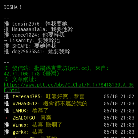
DOSHA！

--

推 tonsin2976: 幹我要她

推 Hsuaaaanlala: 我要他幹

推 vance1024: 他要幹我

→ Lisanity: 要我幹她

推 SHCAFE: 要她幹我

推 dog29635841: 她要我幹

※ 發信站: 批踢踢實業坊(ptt.cc), 來自: 
42.71.100.178 (臺灣)
※ 文章網址: 
https://www.ptt.cc/bbs/C_Chat/M.1778418130.A.36
F.html
推 
teresa4785
: 哇靠好爽，恭喜
推 
x20a60612
: 機會都不屬於我的
推 
LAHOK
: 羨慕了
→ 
ZEALOTGO
: 真爽
推 
Winux
: 恭喜 賺爛了
推 
gerkk
: 恭喜