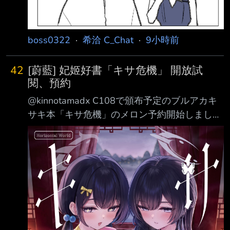
boss0322
·
希洽 C_Chat
·
9小時前
42
[蔚藍] 妃姬好書「キサ危機」 開放試
閱、預約
@kinnotamadx C108で頒布予定のブルアカキ
サキ本「キサ危機」のメロン予約開始しまし
た。キサキとキ キの２つの味わいです。 封面
https://i.urusai.cc/kjy5M.jpg 28頁
https://i.urusai.cc/5v8dz.jpg 試閱
https://i.urusai.cc/C2TTO.jpg
https://i.urusai.cc/abTx6.jpg
https://i.urusai.cc/NmSa6.jpg
https://i.urusai.cc/9Gvb4.j