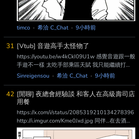
timco
·
希洽 C_Chat
·
9小時前
31
[Vtub] 音遊高手太怪物了
https://youtu.be/w4kCkI09U1w 感覺音遊跟一般
手遊不一樣 太吃手部乘區天賦 我只能繼續打
normal，hard就死了 --
Sinreigensou
·
希洽 C_Chat
·
9小時前
42
[閒聊] 夜總會經驗談 和客人在高級壽司店
用餐
https://x.com/i/status/2085319210134278396
http://i.imgur.com/Kme0Jxd.jpg 同伴…在去酒店
上班前，和客人一起到高級壽司店用餐。 蜆湯
哧溜、哧溜 （在吃蜆仔湯裡的蜆肉…） 之後客人