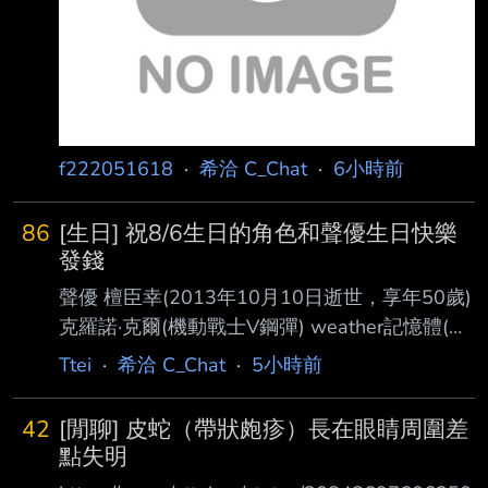
f222051618
·
希洽 C_Chat
·
6小時前
86
[生日] 祝8/6生日的角色和聲優生日快樂
發錢
聲優 檀臣幸(2013年10月10日逝世，享年50歲)
克羅諾·克爾(機動戰士V鋼彈) weather記憶體(假
面騎士W) 干柿鬼鮫(火影忍者) 折原征也，主任
Ttei
·
希洽 C_Chat
·
5小時前
老師(飛輪少年) 天狗"布朗奇"(美食獵人TORIKO)
小林直人(39) J少尉(灰色的迷宮) 黑豹逹奧、草
42
[閒聊] 皮蛇（帶狀皰疹）長在眼睛周圍差
原狼德拉姆(BEASTARS) 仙石綾芽(灰色：幻影
點失明
扳機) 大西沙織(34) 拉·芙利亞·立赫班(噬血狂襲)