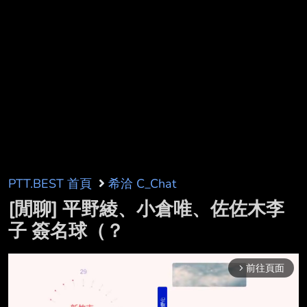
PTT.BEST 首頁
希洽 C_Chat
[閒聊] 平野綾、小倉唯、佐佐木李
子 簽名球（？
前往頁面
arrow_forward_ios