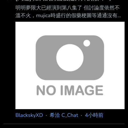
明明夢限大已經演到第八集了 但討論度依然不
溫不火，mujica時盛行的假藥梗圖等通通沒有復
刻的跡象 在mygo前邦邦也只能算是大家有聽過
但也不會刻意去看去了解劇情是啥，但雞狗梗圖
洗版聯 各種公眾單位都會帶點梗過去，甚至
Xpark的企鵝還被網友投票取名為Tomorin可見
影響之大 雞狗討論度或者說人氣算是邦邦的巔
峰嗎，為什麼接下來的夢限大沒能繼續延續下去
雞狗人 氣呢 --
BlackskyXD
·
希洽 C_Chat
·
4小時前