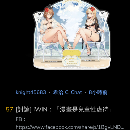
https://pbs.twimg.com/media/HPB909hXkAAZ
p8Y.jpg
https://pbs.twimg.com/media/HPB91EgWkAA
MxZZ.jpg
https://pbs.twimg.com/media/HPB90_kWgA
knight45683
·
希洽 C_Chat
·
8小時前
57
[討論] iWIN：「漫畫是兒童性虐待」
FB：
https://www.facebook.com/share/p/1BgvLNDXz