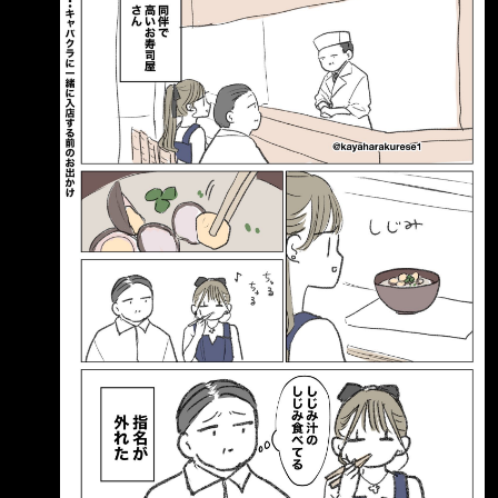
取消指名了 AI解釋：
http://i.imgur.com/IwWpB1J.jpg 原來吃蛤蜊湯
的蛤蜊會被認為寒酸喔 ----- Sent from JPTT on
my Samsung SM-S9380. --