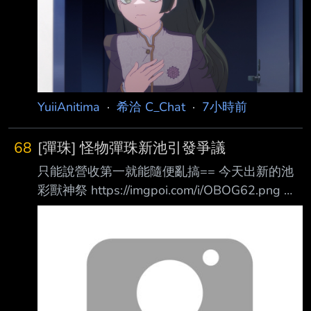
sn=50241 【日本時間 23:00】 TOKYO MX
ABEMA https://abema.go.link/kXk26 ニコニコ
生放送 https://live.nicovideo.jp/watch/lv350
YuiiAnitima
·
希洽 C_Chat
·
7小時前
68
[彈珠] 怪物彈珠新池引發爭議
只能說營收第一就能隨便亂搞== 今天出新的池
彩獸神祭 https://imgpoi.com/i/OBOG62.png 每
個月使用寶珠(不論是有償和無償)只能抽3次10
連 可以使用超怪彈會員玉
https://imgpoi.com/i/OBOBED.png 抽完想要繼
續抽就請你付費買卷 (日版2600日幣/台版700台
幣) https://imgpoi.com/i/OBOEWV.png 那角色
強嗎 基本上打高難的 木的那隻直接變友情關