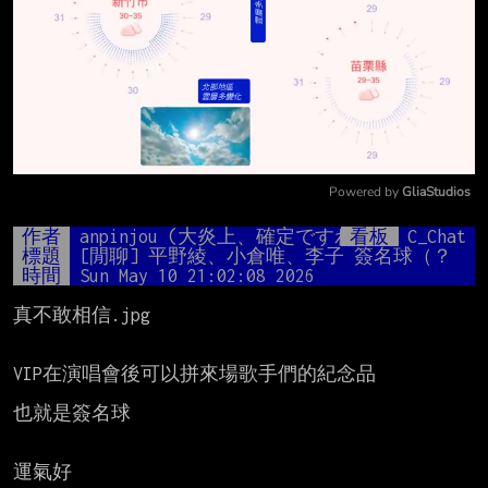
Powered by 
GliaStudios
Mute
作者
anpinjou (大炎上、確定ですわ。)
看板
C_Chat
標題
[閒聊] 平野綾、小倉唯、李子 簽名球（？
時間
Sun May 10 21:02:08 2026
真不敢相信.jpg

VIP在演唱會後可以拼來場歌手們的紀念品

也就是簽名球

運氣好
