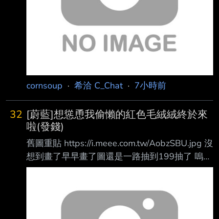
https://youtu.be/8oKWGSwOolI?si=Aaj
cornsoup
·
希洽 C_Chat
·
7小時前
32
[蔚藍]想慫恿我偷懶的紅色毛絨絨終於來
啦(發錢)
舊圖重貼 https://i.meee.com.tw/AobzSBU.jpg 沒
想到畫了早早畫了圖還是一路抽到199抽了 嗚嗚
這毛絨絨真的很壞(x
https://i.meee.com.tw/dDvuPRO.jpg (是說第一
次刷出這個攜手送彩竟然是天井的景色...)
https://i.meee.com.tw/pOOL7RR.jpg 一路把還沒