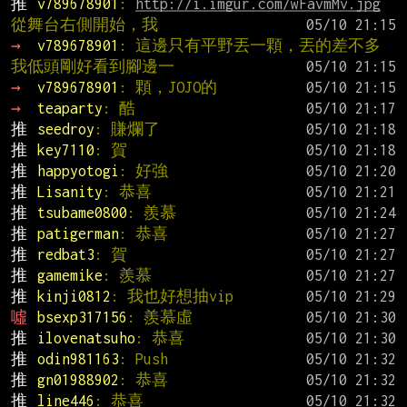
推 
v789678901
: 
http://i.imgur.com/wFavmMv.jpg
從舞台右側開始，我
→ 
v789678901
: 這邊只有平野丟一顆，丟的差不多
我低頭剛好看到腳邊一
→ 
v789678901
: 顆，JOJO的
→ 
teaparty
: 酷
推 
seedroy
: 賺爛了
推 
key7110
: 賀
推 
happyotogi
: 好強
推 
Lisanity
: 恭喜
推 
tsubame0800
: 羨慕
推 
patigerman
: 恭喜
推 
redbat3
: 賀
推 
gamemike
: 羨慕
推 
kinji0812
: 我也好想抽vip
噓 
bsexp317156
: 羨慕虛
推 
ilovenatsuho
: 恭喜
推 
odin981163
: Push
推 
gn01988902
: 恭喜
推 
line446
: 恭喜