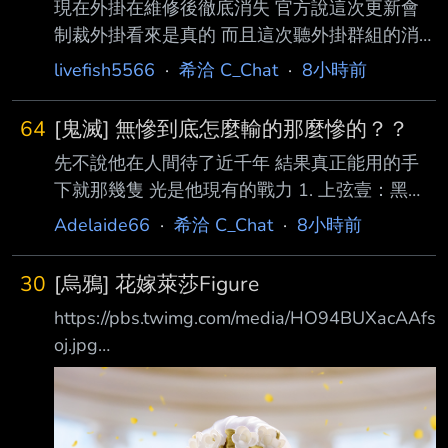
現在外掛在維修後徹底消失 官方說這次更新會
制裁外掛看來是真的 而且這次聽外掛群組的消
息是說開掛會秒鎖帳號以外還會鎖主機板 這樣
livefish5566
·
希洽 C_Chat
·
8小時前
他們即使是用虛擬機開外掛 光是改MAC位址就
需要時間了 玩家們是不是該說「遊戲橘子是佛
64
[鬼滅] 無慘到底怎麼輸的那麼慘的？？
心公司」 遊戲橘子終於給玩家們一塊淨土啦 遊
先不說他在人間待了近千年 結果真正能用的手
戲橘子 永遠的神 --
下就那幾隻 光是他現有的戰力 1. 上弦壹：黑死
牟 唯一能使用月之呼吸的鬼 擁有看穿生物肌肉
Adelaide66
·
希洽 C_Chat
·
8小時前
流動的「通透世界」 2. 童磨 他的冰吸入肺部會
導致肺部壞死 是呼吸法的剋星 3.上弦參：猗窩
30
[烏鴉] 花嫁萊莎Figure
座 武鬥派高手 血鬼術「術式展開」能精準感知
https://pbs.twimg.com/media/HO94BUXacAAfs
敵人 4.上弦肆：鳴女 能自由操縱無限城 隨意改
oj.jpg
變房間結構 傳送人員 能製造偵查眼球全方位偵
https://pbs.twimg.com/media/HO94DS9bMAE
查 反觀鬼殺隊這邊 要情報沒情報 即使不算無慘
AfIM.jpg ゲーム『ライザのアトリエ３ ～終わ
上弦前三位 不只戰力高出一大截 而且只要不要
りの錬金術士と秘密の鍵～』から、ライザがな
被斬首就不會死 認真打團戰 一定能團滅鬼殺隊