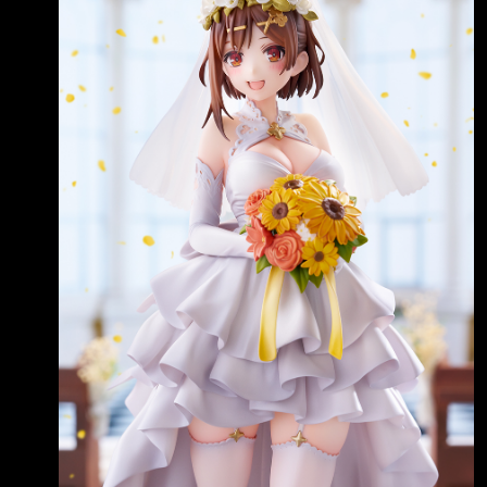
んと ウェディングドレス姿でフィギュア
全員 結果
に！ ゲーム中では見られなかった、もしもの
花嫁姿 を連想させる作品です。 明日8月7日
（金）から、全国ホビーショップ、ECサイト
で予約受付開始です。
https://x.com/quesq_info/st