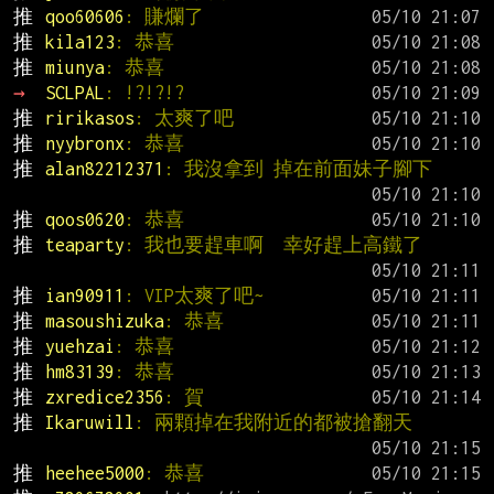
推 
qoo60606
: 賺爛了
推 
kila123
: 恭喜
推 
miunya
: 恭喜
→ 
SCLPAL
: !?!?!?
推 
ririkasos
: 太爽了吧
推 
nyybronx
: 恭喜
推 
alan82212371
: 我沒拿到 掉在前面妹子腳下
推 
qoos0620
: 恭喜
推 
teaparty
: 我也要趕車啊  幸好趕上高鐵了
推 
ian90911
: VIP太爽了吧~
推 
masoushizuka
: 恭喜
推 
yuehzai
: 恭喜
推 
hm83139
: 恭喜
推 
zxredice2356
: 賀
推 
Ikaruwill
: 兩顆掉在我附近的都被搶翻天
推 
heehee5000
: 恭喜