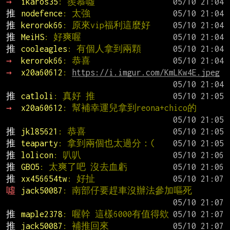
→ 
ikaros35
: 羨慕噓
推 
nodefence
: 太強
推 
kerorok66
: 原來vip福利這麼好
推 
MeiHS
: 好爽喔
推 
cooleagles
: 有個人拿到兩顆
→ 
kerorok66
: 恭喜
→ 
x20a60612
: 
https://i.imgur.com/KmLKw4E.jpeg
推 
catloli
: 真好 推
→ 
x20a60612
: 幫補幸運兒拿到reona+chico的
推 
jkl85621
: 恭喜
推 
teaparty
: 拿到兩個也太過分：(
推 
lolicon
: 叭叭
推 
GBO5
: 太爽了吧 沒去血虧
推 
xx456654tw
: 好扯
噓 
jack50087
: 南部仔要趕車沒辦法參加嘔死
推 
maple2378
: 喔幹 這樣6000有值得欸
推 
jack50087
: 補推回來