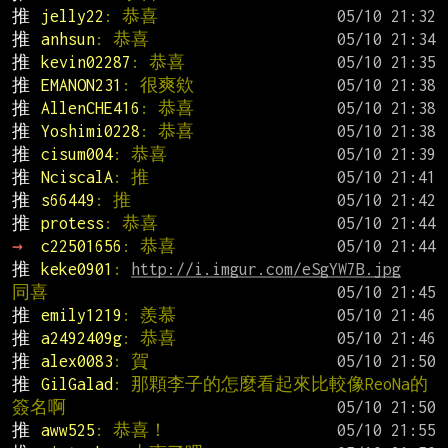
推 
jelly22
: 恭喜
推 
anhsun
: 恭喜
推 
kevin02287
: 恭喜
推 
EMANON231
: 很爽欸
推 
AllenCHE416
: 恭喜
推 
Yoshimi0228
: 恭喜
推 
cisum004
: 恭喜
推 
NciscalA
: 推
推 
s66449
: 推
推 
protess
: 恭喜
→ 
c22501656
: 恭喜
推 
keke0901
: 
http://i.imgur.com/eSgYW7B.jpg
同喜
推 
emily1219
: 羨慕
推 
a2492409g
: 恭喜
推 
alex0083
: 賀
推 
GilGalad
: 那顆李子的怎麼看起來比較像ReoNa的
簽名啊
推 
aww525
: 恭喜！