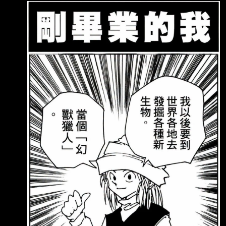
負、順利考到證照，運氣好還交到了漂亮女友，
以為人生要起飛了。 結果踏入職場，遇到鬼神
級狠角色上司（彼多），壓榨完所有的專業知識
與機密。沒有利用 價值後：直接被絞碎做成肉
丸吃掉…… 從意氣風發到淪為「肉丸社畜」，這
創業/ 職涯過程到底有多真實？ --