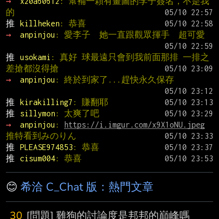
→ 
x20a60612
: 幫補一顆有畫圖的李子簽名，不是我
的
推 
killheken
: 恭喜
→ 
anpinjou
: 愛李子  她一直跟觀眾揮手  超可愛
推 
usokami
: 真好 球最遠只會到我前面那排 一排之
差搶都沒得搶
→ 
anpinjou
: 終於到家了...趕快永久保存
推 
kirakilling7
: 賺翻耶
推 
sillymon
: 太爽了吧
→ 
anpinjou
: 
https://i.imgur.com/x9X1oNU.jpeg
推特看到みのりん
推 
PLEASE974853
: 恭喜
推 
cisum004
: 恭喜
😊
希洽 C_Chat 版：熱門文章
30
[問題] 雞狗的討論度是邦邦的巔峰嗎