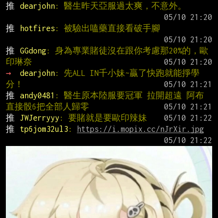
推 
dearjohn
: 醫生昨天亞服過太爽，不意外。
推 
hotfires
: 被驗出嗑藥直接看破手腳
推 
GGdong
: 身為專業賭徒沒在跟你考慮那20%的，歐
印琳奈
→ 
dearjohn
: 先ALL IN千小妹~贏了快跑就能掙學
分！
推 
andy0481
: 醫生原本陸服要冠軍 拉開超遠 阿布
直接骰6把全部人歸零
推 
JWJerryyy
: 要賭就是要歐印辣妹
推 
tp6jom32ul3
: 
https://i.mopix.cc/nJrXir.jpg