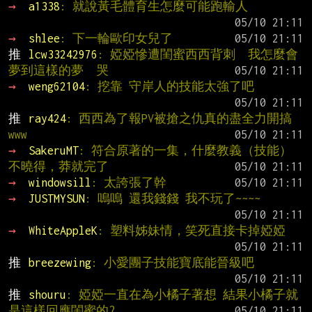
→ 
a1338
: 就說黃毛體育生怎麼可能跑輸人
→ 
shlee
: 下一輪歐印女兒了
推 
lcw33242976
: 婭婭慘遭閨蜜西西背刺  我怎麼會
夢到這樣的夢  哭
→ 
weng62104
: 挖靠 守岸人的技能太強了吧
推 
ray424
: 西西為了報PV被搶之仇真的盡全力開搞
www
→ 
SakeruMT
: 符合原著的一集，什麼教義（技能）
不曉得，莽就完了
→ 
windowsill
: 太誇張了幹
→ 
JUSTMYSUN
: 嗚嗚 還我錢錢 我不玩了~~~~
→ 
WhiteAppleK
: 塑料姊妹情，笑死直接卡掉婭婭
推 
breezewing
: 小愛團子技能寶底能晉級吧
推 
shouru
: 婭婭一直在為小橘子著想 結果小橘子就
是這樣回應閨蜜的?