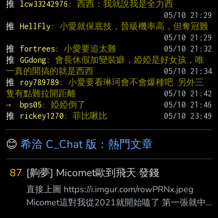
推 
lcw33242976
: 西西：我就說我是全力西
推 
HellFly
: 小愛就保底技，晉級機率高，但奪冠難
推 
fortrees
: 小愛要追太難
推 
GGdong
: 會長休假加變裝癖，婭婭是好女孩，唯
一真的開搞的就是西西
推 
roy789789
: 小愛要看琳珂會不會爆種吧 另外三
隻有點難拉開距離
→ 
bps05
: 婭婭倒了
推 
rickey1270
: 菲比啾比
😊
希洽 C_Chat 版：熱門文章
87
[齁夢] Micomet歐到飛天 發錢
直接上圖 https://i.imgur.com/rowPRNx.jpeg
Micomet這對我從2021就開始嗑了 第一張就中彗
醬的時候就從椅子上跳起來了 沒想到後面還一張