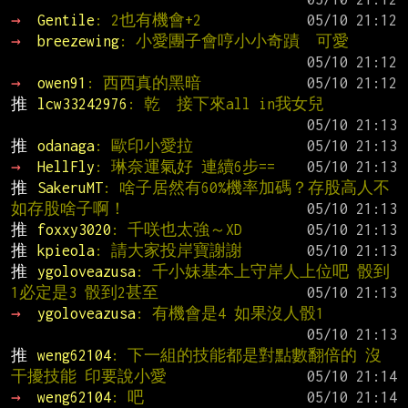
→ 
Gentile
: 2也有機會+2
→ 
breezewing
: 小愛團子會哼小小奇蹟  可愛
→ 
owen91
: 西西真的黑暗
推 
lcw33242976
: 乾  接下來all in我女兒
推 
odanaga
: 歐印小愛拉
→ 
HellFly
: 琳奈運氣好 連續6步==
推 
SakeruMT
: 啥子居然有60%機率加碼？存股高人不
如存股啥子啊！
推 
foxxy3020
: 千咲也太強～XD
推 
kpieola
: 請大家投岸寶謝謝
推 
ygoloveazusa
: 千小妹基本上守岸人上位吧 骰到
1必定是3 骰到2甚至
→ 
ygoloveazusa
: 有機會是4 如果沒人骰1
推 
weng62104
: 下一組的技能都是對點數翻倍的 沒
干擾技能 印要說小愛
→ 
weng62104
: 吧