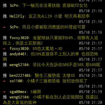
推 
ScPn
: 下一輪完全沒看技能 直接歐印女兒
推 
HellFly
: 反正先ALLIN 小愛 明天再看賠率
→ 
ScPn
: 而且小愛被取消應援的叫聲超可愛
推 
foxxy3020
: 金髮辣妹只要賭到60%，很難有人追
得上，倒是土豆那個2
→ 
foxxy3020
: 8%也太尷尬～XD
推 
andy0481
: 但20%直接搭不上別人的車 也很恐怖
啊
推 
weng62104
: 菲比今天告訴你50%不是50% 那60%呢
推 
ben2227486
: 醫生三服墊底 太慘XD
→ 
xo1100
: 小橘子三服都晉級 放招放倒底了
→ 
xga00mex
: 6赫斯
推 
weng62104
: 小橘子黏在別人必定能開技 我還以
為是大富翁的瘟神