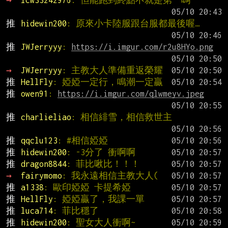
→ 
lcw33242976
: 但能跑到終點不就是第一嗎
推 
hidewin200
: 原來小卡陸服跟台服都最後喔…
推 
JWJerryyy
: 
https://i.imgur.com/r2u8HYo.png
→ 
JWJerryyy
: 主教大人準備重返榮耀
推 
HellFly
: 婭婭一定行，鳴潮一定贏
推 
owen91
: 
https://i.imgur.com/qlwmeyv.jpeg
推 
charlieliao
: 相信緋雪，相信救世主
推 
qqclu123
: #相信婭婭
推 
hidewin200
: -3分了 衝啊啊
推 
dragon8844
: 菲比啾比！！！
→ 
fairymomo
: 我永遠相信主教大人(
推 
a1338
: 歐印婭婭 卡提希婭
推 
HellFly
: 婭婭贏了，我課一單
推 
luca714
: 菲比穩了
推 
hidewin200
: 聖女大人衝啊~