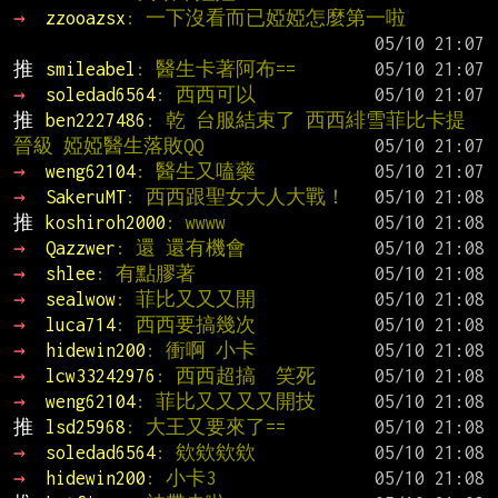
→ 
zzooazsx
: 一下沒看而已婭婭怎麼第一啦
推 
smileabel
: 醫生卡著阿布==
→ 
soledad6564
: 西西可以
推 
ben2227486
: 乾 台服結束了 西西緋雪菲比卡提
晉級 婭婭醫生落敗QQ
→ 
weng62104
: 醫生又嗑藥
→ 
SakeruMT
: 西西跟聖女大人大戰！
推 
koshiroh2000
: wwww
→ 
Qazzwer
: 還 還有機會
→ 
shlee
: 有點膠著
→ 
sealwow
: 菲比又又又開
→ 
luca714
: 西西要搞幾次
→ 
hidewin200
: 衝啊 小卡
→ 
lcw33242976
: 西西超搞  笑死
→ 
weng62104
: 菲比又又又又開技
推 
lsd25968
: 大王又要來了==
→ 
soledad6564
: 欸欸欸欸
→ 
hidewin200
: 小卡3