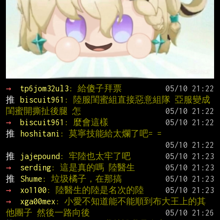
→ 
tp6jom32ul3
: 給傻子拜票
推 
biscuit961
: 陸服閨蜜組直接惡意組隊 亞服變成
閨蜜開撕扯後腿 怎
→ 
biscuit961
: 麼會這樣
推 
hoshitani
: 莫寧技能給太爛了吧= =
推 
jajepound
: 牢陸也太牢了吧
→ 
serding
: 這是真的嗎 陸醫生
推 
Shume
: 垃圾橘子，在那搞
→ 
xo1100
: 陸醫生的陸是名次的陸
→ 
xga00mex
: 小愛不知道能不能順到布大王上的其
他團子 然後一路向後