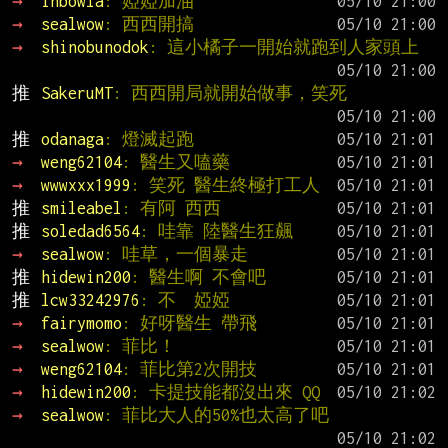
→ 
inbowla
: 婭婭加油
→ 
sealwow
: 西西開搞
→ 
shinobunodok
: 這小橘子一開始就跑到人家頭上
推 
SakeruMT
: 西西開局就開始做事，笑死
推 
odanaga
: 燈滅起跑
→ 
weng62104
: 醫生又嗑藥
→ 
wwwxxx1999
: 笑死 醫生終極打工人
推 
smileabel
: 有阿 西西
推 
soledad6564
: 哇靠 陸醫生狂飆
→ 
sealwow
: 哇草，一個暴走
推 
hidewin200
: 醫生啊 不會吧
推 
lcw33242976
: 不  婭婭
→ 
fairymomo
: 好呀醫生 帶飛
→ 
sealwow
: 菲比！
→ 
weng62104
: 菲比第2次開技
→ 
hidewin200
: 卡提技能都沒出來 QQ
→ 
sealwow
: 菲比大人的50%也太高了吧