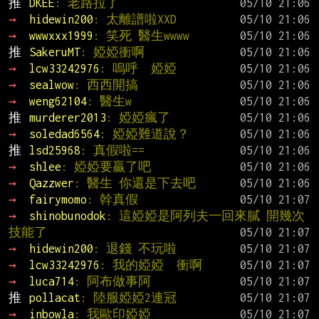
推 
DKEE
: 老路拉了
→ 
hidewin200
: 太離譜啦XXD
→ 
wwwxxx1999
: 笑死 醫生wwww
推 
SakeruMT
: 婭婭衝啊
→ 
lcw33242976
: 嗚呼  婭婭
→ 
sealwow
: 西西開搞
→ 
weng62104
: 醫生w
推 
murderer2013
: 婭婭瘋了
→ 
soledad6564
: 婭婭難道說？
推 
lsd25968
: 真假啦==
→ 
shlee
: 婭婭要贏了吧
→ 
Qazzwer
: 醫生 你還是下去吧
→ 
fairymomo
: 幹真假
→ 
shinobunodok
: 這婭婭是阿列夫一回來膩 開幾次
技能了
→ 
hidewin200
: 退錢 不玩啦
→ 
lcw33242976
: 我的婭婭  衝啊
→ 
luca714
: 阿布做事阿
推 
pollacat
: 陸服婭婭2連冠
→ 
inbowla
: 我歐印婭婭