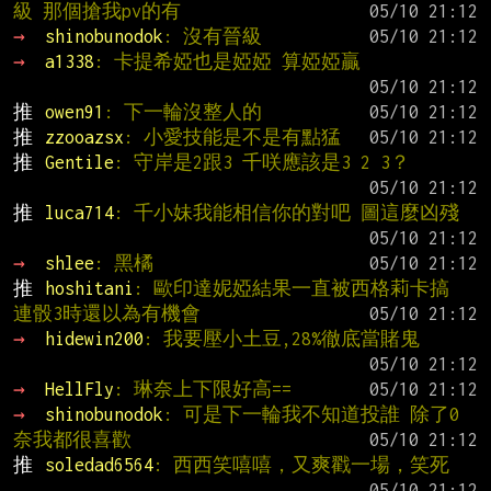
級 那個搶我pv的有
→ 
shinobunodok
: 沒有晉級
→ 
a1338
: 卡提希婭也是婭婭 算婭婭贏
推 
owen91
: 下一輪沒整人的
推 
zzooazsx
: 小愛技能是不是有點猛
推 
Gentile
: 守岸是2跟3 千咲應該是3 2 3？
推 
luca714
: 千小妹我能相信你的對吧 圖這麼凶殘
→ 
shlee
: 黑橘
推 
hoshitani
: 歐印達妮婭結果一直被西格莉卡搞 
連骰3時還以為有機會
→ 
hidewin200
: 我要壓小土豆,28%徹底當賭鬼
→ 
HellFly
: 琳奈上下限好高==
→ 
shinobunodok
: 可是下一輪我不知道投誰 除了0
奈我都很喜歡
推 
soledad6564
: 西西笑嘻嘻，又爽戳一場，笑死