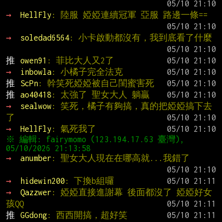
→ 
HellFly
: 陸服 婭婭連續冠軍 亞服 路邊一條==
→ 
soledad6564
: 小卡啟動都沒有，我到底看了什麼
推 
owen91
: 菲比大人又2了
→ 
inbowla
: 小橘子完全法克
推 
ScPn
: 幹笑死婭婭被自己閨蜜害死
推 
ao40418
: 太強了 聖女大人 躺贏
→ 
sealwow
: 笑死，橘子有夠搞，真的把婭婭搞下去
了
→ 
HellFly
: 氣死我了
※ 編輯: fairymomo (123.194.17.63 臺灣), 
→ 
anumber
: 聖女大人現在在哪高就...我錯了
→ 
hidewin200
: 下換b組囉
→ 
Qazzwer
: 婭婭直接進謝幕 後面都沒了 婭婭好女
孩QQ
推 
GGdong
: 西西開搞，超好笑