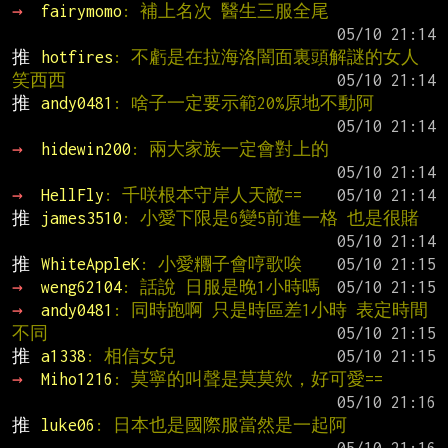
→ 
fairymomo
: 補上名次 醫生三服全尾
推 
hotfires
: 不虧是在拉海洛闇面裏頭解謎的女人 
笑西西
推 
andy0481
: 啥子一定要示範20%原地不動阿
→ 
hidewin200
: 兩大家族一定會對上的
→ 
HellFly
: 千咲根本守岸人天敵==
推 
james3510
: 小愛下限是6變5前進一格 也是很賭
推 
WhiteAppleK
: 小愛糰子會哼歌唉
→ 
weng62104
: 話說 日服是晚1小時嗎
→ 
andy0481
: 同時跑啊 只是時區差1小時 表定時間
不同
推 
a1338
: 相信女兒
→ 
Miho1216
: 莫寧的叫聲是莫莫欸，好可愛==
推 
luke06
: 日本也是國際服當然是一起阿