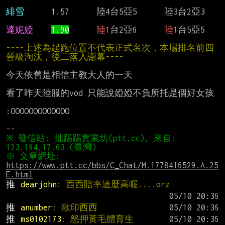
緋雪      
1.57      陸4台5亞5      陸3台2亞3

達妮婭    
1.90
陸1
台2亞6      
陸1
台5亞5

----上述為起跑位置不代表正式名次，本場排名前四
晉級淘汰，後二落入謝幕----
今天依舊是相信主教大人的一天

看了昨天陸服的vod 只能說婭婭不負所托是個好女孩

:OOOOOOOOOOOOO

※ 發信站: 批踢踢實業坊(ptt.cc), 來自: 
※ 文章網址: 
https://www.ptt.cc/bbs/C_Chat/M.1778416529.A.25
E.html
推 
dearjohn
: 西西賠率這麼高喔....orz
推 
anumber
: 歐印西西
推 
ms0102173
: 怒押黃毛體育生