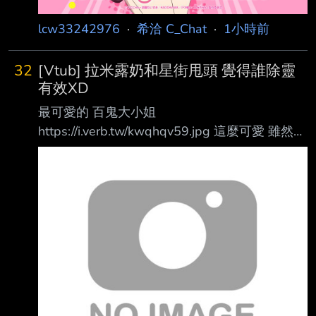
lcw33242976
·
希洽 C_Chat
·
1小時前
32
[Vtub] 拉米露奶和星街甩頭 覺得誰除靈
有效XD
最可愛的 百鬼大小姐
https://i.verb.tw/kwqhqv59.jpg 這麼可愛 雖然是
鬼族還是大家都想寵她 可愛的宇佐美瑞希
https://i.imgur.com/BLhQYLz.jpeg 瑞希也是大家
都疼 這種笨笨的努力就是讓人想支持 也超可愛
的 大空鴨鴨 https://i.verb.tw/0W7enPho.jpg 昨
天找來一樣超可愛的小樞！ 聊到小樞家好像鬧
鬼電視會自己打開？？ 鴨鴨馬上提到 該找星街
和拉米去除靈了！ 兩個人除靈法鴨鴨都經歷過
首先是拉米的露奶除靈！！ 那天據說 拉米