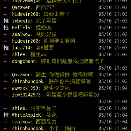
→ 
lovez04wj06
: 這橘子太可怕了
→ 
Qazzwer
: 西西???
→ 
hidewin200
: 婭婭太苦了
推 
inbowla
: 完了婭婭
推 
HellFly
: 婭婭QQ
→ 
sealwow
: 啾比好猛
→ 
hidewin200
: 衝啊聖女啊啊
推 
luca714
: 老6掰掰
→ 
shlee
: 醫生ww
→ 
dongchann
: 陸哥還能翻盤我把鍵盤吃了
→ 
Qazzwer
: 醫生 你做得好 做得好啊
→ 
shinobunodok
: 醫生你在搞智障喔
→ 
wwwxxx1999
: 醫生快笑死
→ 
lcw33242976
: 婭婭至少晉級吧婭婭QQ
→ 
shlee
: 阿布靠你了
推 
WhiteAppleK
: 笑死
→ 
sealwow
: 西西發力
→ 
shinobunodok
: 小卡：媽的