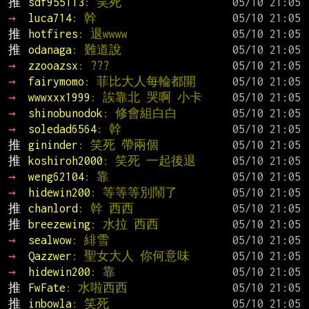
推 
sdf955113
: 笑死
→ 
luca714
: 幹
推 
hotfires
: 退wwww
推 
odanaga
: 難道說
→ 
zzooazsx
: ???
→ 
fairymomo
: 菲比大人每輪都開
→ 
wwwxxx1999
: 誒靠北 哭啊 小卡
→ 
shinobunodok
: 修會組白白
→ 
soledad6564
: 幹
推 
gininder
: 笑死 帶兩個
推 
koshiroh2000
: 笑死 一起後退
→ 
weng62104
: 靠
→ 
hidewin200
: 等等等別鬧了
推 
chanlord
: 幹 西西
推 
breezewing
: 水拉 西西
→ 
sealwow
: 緋雪
→ 
Qazzwer
: 聖女大人 你何意味
→ 
hidewin200
: 靠
推 
FwFate
: 水啦西西
推 
inbowla
: 笑死