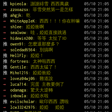
推 
kpieola
: 謝謝緋雪 西西萬歲
→ 
zzooazsx
: 菲雪突然第一是怎樣
推 
ahgjk
: 乾
→ 
WhiteAppleK
: 西西！！！你在幹嘛
→ 
shlee
: 婭婭衝啊
→ 
sealwow
: 哇，婭婭直接跳過
→ 
hidewin200
: 等等 太扯了XD
推 
owen91
: 怎麼退那麼多？
→ 
soledad6564
: 別搞啊
推 
HellFly
: 婭婭！
推 
fortrees
: 太神啦西西
推 
Gentile
: 西西太猛了！
推 
Miho1216
: 婭婭衝婭
→ 
lovez04wj06
: 難道說
→ 
luca714
: 完蛋 主教要倒了
→ 
odanaga
: 驚天大逆轉
→ 
inbowla
: 婭婭水啦
推 
evilscholar
: 歐印西西 讚啦
→ 
lcw33242976
: 婭婭   婭婭