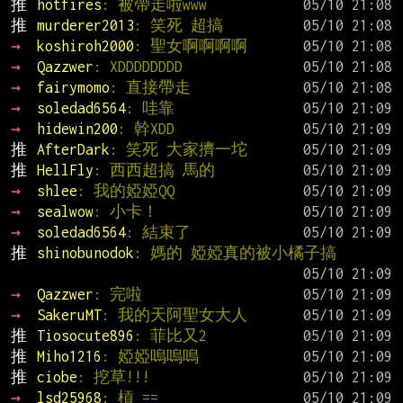
推 
hotfires
: 被帶走啦www
推 
murderer2013
: 笑死 超搞
→ 
koshiroh2000
: 聖女啊啊啊啊
→ 
Qazzwer
: XDDDDDDDD
→ 
fairymomo
: 直接帶走
→ 
soledad6564
: 哇靠
→ 
hidewin200
: 幹XDD
推 
AfterDark
: 笑死 大家擠一坨
推 
HellFly
: 西西超搞 馬的
→ 
shlee
: 我的婭婭QQ
→ 
sealwow
: 小卡！
→ 
soledad6564
: 結束了
推 
shinobunodok
: 媽的 婭婭真的被小橘子搞
→ 
Qazzwer
: 完啦
→ 
SakeruMT
: 我的天阿聖女大人
推 
Tiosocute896
: 菲比又2
推 
Miho1216
: 婭婭嗚嗚嗚
推 
ciobe
: 挖草!!!
→ 
lsd25968
: 槓 ==