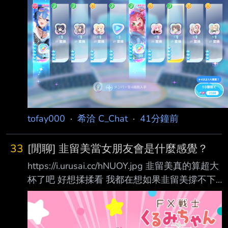
tofay000
·
希洽 C_Chat
·
41分鐘前
33
[閒聊] 韭留美當女朋友會是什麼感覺？
https://i.urusai.cc/hNUOY.jpg 韭留美真的算超大
杯了吧 好想揉揉看 我都在想如果韭留美撐不下
去 如果跑去下海豈不是造福社會？ 可惜她不想
而且怕她拿錢其實只要守好自己的卡和密碼就好
了吧 每天趁她洗澡先把卡都鎖在密碼櫃裡 早上