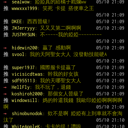
→ 
sealwow
: 婭婭真的給橘子戳爛ww
推 
wwwxxx1999
: 笑死 卡提 搭便車之王
推 
DKEE
: 西西晉級!
推 
JWJerryyy
: 又又又第二啊啊啊
推 
JUSTMYSUN
: 不~~~~~我的婭婭~~~~~~~~~
→ 
hidewin200
: 贏了 感動啊
推 
svool
: 我的天阿聖女大人 沒發動技能硬A
推 
super1937
: 國際服卡提贏了
推 
vicisicdtwas
: 幹我的好女孩
推 
sdf955113
: 我的天哪聖女大人
→ 
HellFly
: 我不玩了，退錢
→ 
koshiroh2000
: 那個女人晉級了
推 
windowsill
: 媽的幹還我錢 我歐印婭婭啊啊啊啊
啊
→ 
shinobunodok
: 欸不是啊 婭婭有上到車就不會淘
汰了
推 
WhiteAppleK
: 卡卡的提！讚啦