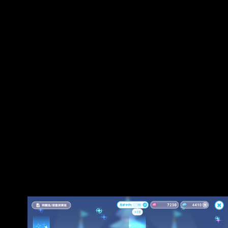
藍轉彩出咪口 直接11抽畢業 當然身為星詠我應該
會繼續抽滿凸就是了 不過太歐了還是發個錢 推文
喜歡這次的Sui還是35 晚上抽50p*50 --