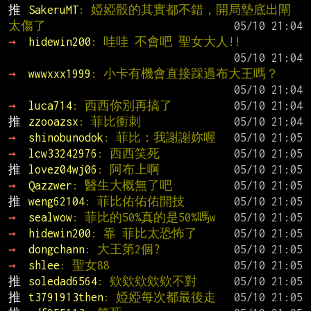
推 
SakeruMT
: 婭婭骰的其實都不錯，開局墊底出閘
太傷了
→ 
hidewin200
: 哇哇 不會吧 聖女大人!!
→ 
wwwxxx1999
: 小卡有機會直接踩過布大王嗎？
→ 
luca714
: 西西你別再搞了
推 
zzooazsx
: 菲比衝刺
→ 
shinobunodok
: 菲比：我謝謝妳喔
→ 
lcw33242976
: 西西笑死
推 
lovez04wj06
: 阿布上啊
→ 
Qazzwer
: 醫生大概無了吧
推 
weng62104
: 菲比佑佑佑開技
→ 
sealwow
: 菲比的50%真的是50%嗎w
→ 
hidewin200
: 靠 菲比太恐怖了
→ 
dongchann
: 大王第2個?
→ 
shlee
: 聖女88
推 
soledad6564
: 欸欸欸欸欸不對
推 
t3791913then
: 婭婭每次都最後走