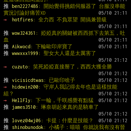
推 
ben2227486
: 開始覺得挑錯伺服器了 台服沒串能
實況討論好痛苦XD
→ 
hotfires
: 全力西 不負眾望 開搞兼晉級
推 
wow324361
: 婭婭真的關鍵被西西抓下去第五，吐
血
推 
Aikwocd
: 下輪歐印岸寶了
推 
wwwxxx1999
: 聖女大人還是太厲害了
→ 
cuzuto
: 笑死婭婭直接掰了，西西大獲全勝
推 
vicisicdtwas
: 已歐印啥子
→ 
hidewin200
: 守岸人我記得去年也是這樣技能
組？
→ 
HellFly
: 下一輪，千咲感覺有點猛
推 
james3510
: 琳奈胡起來真的是騎車了
推 
lovez04wj06
: 卡提：什麼是技能？
推 
shinobunodok
: 小橘子：嘻嘻 你就說我有沒有晉