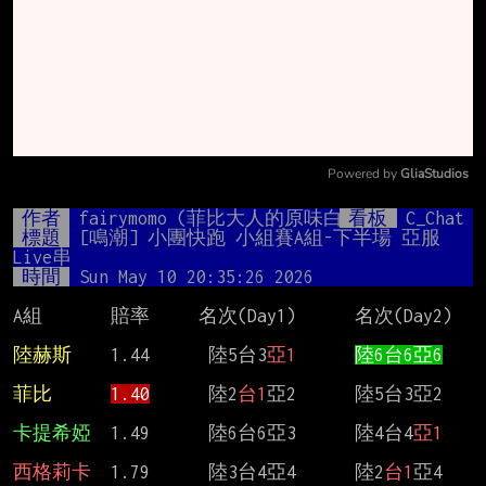
Powered by 
GliaStudios
Mute
作者
fairymomo (菲比大人的原味白絲)
看板
C_Chat
標題
[鳴潮] 小團快跑 小組賽A組-下半場 亞服
Live串
時間
Sun May 10 20:35:26 2026
A組       賠率     名次(Day1)      名次(Day2)

陸赫斯    
1.44      陸5台3
亞1
陸6台6亞6
菲比
1.40
      陸2
台1
亞2      陸5台3亞2

卡提希婭  
1.49      陸6台6亞3      陸4台4
亞1
西格莉卡
  1.79      陸3台4亞4      陸2
台1
亞4
