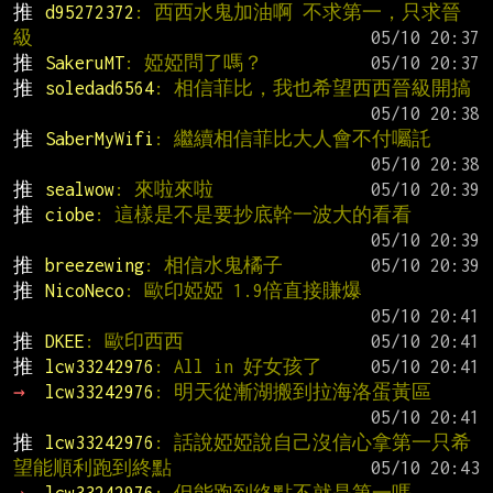
推 
d95272372
: 西西水鬼加油啊 不求第一，只求晉
級
推 
SakeruMT
: 婭婭問了嗎？
推 
soledad6564
: 相信菲比，我也希望西西晉級開搞
推 
SaberMyWifi
: 繼續相信菲比大人會不付囑託
推 
sealwow
: 來啦來啦
推 
ciobe
: 這樣是不是要抄底幹一波大的看看
推 
breezewing
: 相信水鬼橘子
推 
NicoNeco
: 歐印婭婭 1.9倍直接賺爆
推 
DKEE
: 歐印西西
推 
lcw33242976
: All in 好女孩了
→ 
lcw33242976
: 明天從漸湖搬到拉海洛蛋黃區
推 
lcw33242976
: 話說婭婭說自己沒信心拿第一只希
望能順利跑到終點