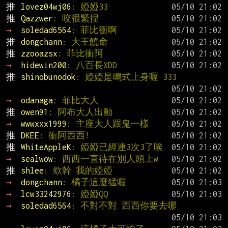
推 
lovez04wj06
: 婭婭33
推 
Qazzwer
: 咬很緊捏
→ 
soledad6564
: 菲比衝啊
推 
dongchann
: 大王饒命
推 
zzooazsx
: 菲比衝阿
→ 
hidewin200
: 八百長XDD
推 
shinobunodok
: 婭婭是鳴式上身喔 333
→ 
odanaga
: 菲比大人
推 
owen91
: 阿布大人出動
→ 
wwwxxx1999
: 主座大人跟鬼一樣
推 
DKEE
: 衝阿西西!
推 
WhiteAppleK
: 婭婭已經連3次3了唉
→ 
sealwow
: 西西一直待在別人頭上w
推 
shlee
: 欸幹 我的婭婭
→ 
dongchann
: 橘子這麼猛喔
→ 
lcw33242976
: 婭婭QQ
→ 
soledad6564
: 不對不對 西西你要去哪