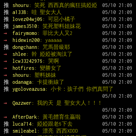
推 
shouru
: 笑死 西西真的瘋狂搞婭婭
推 
a1338
: 哇 聖女大人
推 
lovez04wj06
: 可惡小橘子
推 
james3510
: 笑死塑料姐妹花
→ 
fairymomo
: 菲比大人又2
→ 
hidewin200
: yaaaaa
推 
dongchann
: 咒馬晉級耶
→ 
shlee
: 幹 婭婭被淘汰了
→ 
lcw33242976
: 哭啊
→ 
hotfires
: 變勝女了
→ 
shouru
: 塑料姊妹
推 
odanaga
: 卡提衝線了
推 
ygoloveazusa
: 小卡：孩子們 你們真問了
→ 
Qazzwer
: 我的天 是 聖女大人！！！
→ 
AfterDark
: 黃毛體育生贏啦
推 
luca714
: 婭婭跟老6下去
推 
smileabel
: 漂亮 西西XDDD