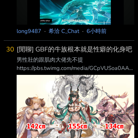
是全平台不是只有PC而已 實際上線體感不知道
會如何 --
long9487
·
希洽 C_Chat
·
6小時前
30
[閒聊] GBF的牛族根本就是性癖的化身吧
男性壯的跟肌肉大佬先不提
https://pbs.twimg.com/media/GCpVUSoa0AAK
slf.png 為啥她們女性會矮成這樣啊 矮就算了 還
各個都是巨乳 相當於巨乳小隻馬 頭上還長角方
便抓住 很懷疑這是不是CY設計師的性癖導致
的？？？ --