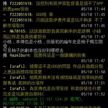
推 
f222051618
: 沒想到有凱伊當監督還是擋不了DPP
的糞game宿命
→ 
f222051618
: GDD啦 靠
→ 
f222051618
: 只能說凱伊糞作還是玩不夠多 不了
解市場取向
→ 
Nk70165
: 話說遊戲部負責寫劇本的是誰啊 小綠
我記得是負責插畫部分
小桃，本傳也是小桃，但最初的編年史是柚子獨立開
發，

推 
Hazelburn
: 我覺得這是一個賺爛的前奏
→ 
Israfil
: 感覺這不是GDD的問題 作品在遊戲分類
上應該就標得很清楚
→ 
Israfil
: 他既然根本沒有感情線就是很單純的模
擬養成 老師的出場作
→ 
Israfil
: 為宣傳也是合理安排 和老師發生什麼
完全是玩家擅自期待(
※ 編輯: nahsnib (1.161.124.36 臺灣), 