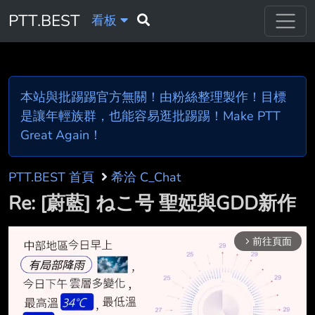
PTT.BEST
看板
本站與批踢踢官方無關！由粉絲整理製作！目標
是讓年輕族群，也能容易逛批踢踢！Make PTT
Great Again！
PTT.BEST 首頁
希洽 C_Chat
Re: [蔚藍] ねこ号 聖婭與GDD新作
前往頁面
arrow_forward_ios