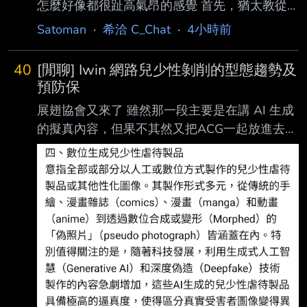
怎麼好像都很趾高氣昂的感覺 首先，猶太教從
失 不如把眼光放遠一些 多送多推廣 多留住開服
來沒說上帝只救猶太人。 猶太教中上帝的概念
玩家 這樣能形成正向回饋機制 彼此拉抬人氣 這
Satoman
·
希洽 C_Chat
·
4小時前
或許一開始是真的民族神，也就是「以色列人的
樣會更好一些嗎？ 雖然我覺得在連續登頂情況
上帝」。 但是迦勒底帝國尼布甲尼撒二世於西
下 營運一定覺得他們做法很正確就是了QQ.... --
40
[閒聊] Iwin 網路兒少性剝削的型態趨勢及
元前六世紀初入侵猶大王國， 不僅摧毀所羅門
預防保
王聖殿，還將整批猶太人打包一起帶回巴比倫奴
展翅協會又來了 雖然那一段主要是在講 AI 生成
役。 史稱「巴比倫之囚」。 這是一個可以從考
的擬真內容，但果不其然又把ACG一起放進去講
古成果來檢驗的真實歷史事件。 這時候猶太人
https://i.imgur.com/SAjbE4l.jpeg 全文：
就開始想。 不是只有我們的神是真的嗎？ 既然
https://www.facebook.com/share/p/1EUifUbdac
我們的神是真的，那為什麼我們會戰敗，還會過
/ #i分享【網路兒少性剝削的型態趨勢及預防保
得那麼慘？ 難道神不存在，不可能啊，
護】 台灣展翅協會秘書長及研究員陳逸玲、簡
郁諠（2025），根據全球兒童安全機構
（Childlig ht-Global Child Safety Institute）
2024年的研究指出，全世界每年有超過3億名