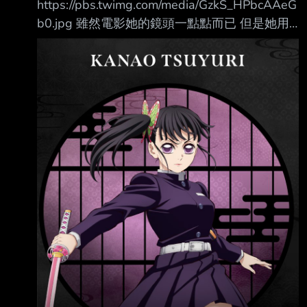
https://pbs.twimg.com/media/GzkS_HPbcAAeG
已來不及！】 這樣的糞標題 然後封面是一隻四
b0.jpg 雖然電影她的鏡頭一點點而已 但是她用
不像長得有點噁的生物 克蘇魯神話裡面有許多
花枝呼吸的時候 我就覺得她的腿好像有點壯 我
不可名狀的生物 但是我覺得這些生物不是重點
以前只注意她的側馬尾 這次看電影週邊的圖 香
那些強大的生物表現出來對旁物的冷酷與漠視
奈乎似乎有六花化的傾向 香奈乎的腿為什麼越
以及人類在這些生物底下感受到的絕望與無力才
來越粗？ --
是這個神話體系的醍醐味 總之我語言能力