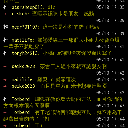
持不住
推 
starsheep013
: dlc
→ 
rrskch
: 聖啞承認咪卡是朋友，感動
推 
bear701107
: 這一次是小桃的錯了吧ww
推 
mabilife
: 加戀愛線三一那群大小姐大概會買爆 
一輩子不愁吃穿了
推 
tonyh24613
: 小桃已經被U卡夾爛沒辦法寫了
→ 
seiko2023
: 茶會三人組本來就互認親友啊
→ 
mabilife
: 雞窩TY 就靠這次
→ 
seiko2023
: 而且是單方面米卡想要扁聖啞
推 
Tomberd
: 爛狐在教你發大財的方法，而且你們的
方向根本很有問題啊
→ 
Tomberd
: 有了老師語音和戀愛互動，就不用為了
經費出賣肉體了（打
→ 
Tomberd
: 工）