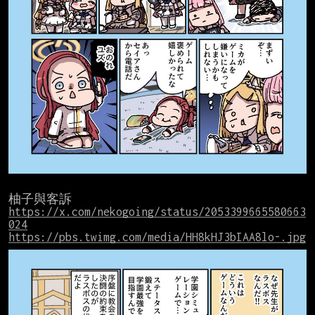
https://x.com/nekogoing/status/2053399665580663
024
https://pbs.twimg.com/media/HH8kHJ3bIAA8lo-.jpg