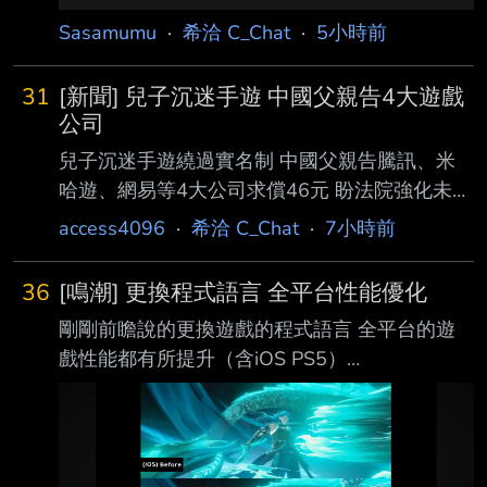
Sasamumu
·
希洽 C_Chat
·
5小時前
31
[新聞] 兒子沉迷手遊 中國父親告4大遊戲
公司
兒子沉迷手遊繞過實名制 中國父親告騰訊、米
哈遊、網易等4大公司求償46元 盼法院強化未成
年防沉迷機制 2026-08-07 By 薯泥 中國河南省
access4096
·
希洽 C_Chat
·
7小時前
一名秦姓父親（化名秦华）近日向法院提起訴
訟，控告騰訊（Tencent）、網易
36
[鳴潮] 更換程式語言 全平台性能優化
（NetEase）、米哈遊（miHoYo）以及三七互
剛剛前瞻說的更換遊戲的程式語言 全平台的遊
娛（37 Interactive Entertainment）等四家 中國
戲性能都有所提升（含iOS PS5）
遊戲公司，象徵性求償人民幣 10 元（約新台幣
https://i.imgur.com/rLku89G.jpeg
42 元、1.5 美元）。 秦華強調，提告目的並非
https://i.imgur.com/7EEkFkS.jpeg
為了金錢，而是希望透過司法途徑督促遊戲業者
https://i.imgur.com/WqIWyZz.jpeg 右上角有幀
切實履行未成年人 防
數差別 一直被講的性能優化終於被提到了 而且