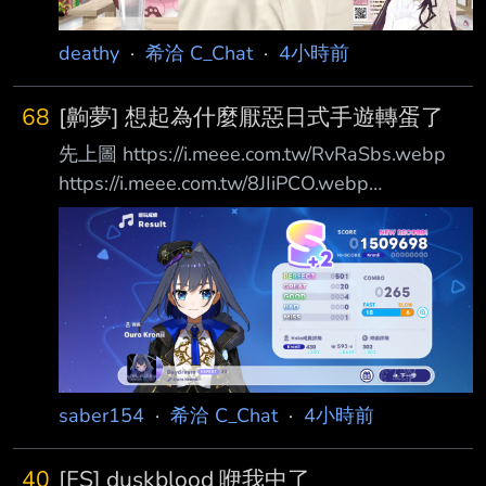
deathy
·
希洽 C_Chat
·
4小時前
68
[齁夢] 想起為什麼厭惡日式手遊轉蛋了
先上圖 https://i.meee.com.tw/RvRaSbs.webp
https://i.meee.com.tw/8JIiPCO.webp
https://i.meee.com.tw/fk8Rt5H.webp 總共17個
五星扣掉一開始選的必給的 任務給的五星卷
*1+2個必五星十連只剩13個 抽數應該是
128+10(初始三選PU池)+11(泳裝池)+201(本次
活動)+18(兩個必5星10連) =13個/368 只看這次
卡池則是6個/201 一個在3.5% 一個在3% 聽說
這是5%池? 嗯? 然後一
saber154
·
希洽 C_Chat
·
4小時前
40
[FS] duskblood 咿我中了