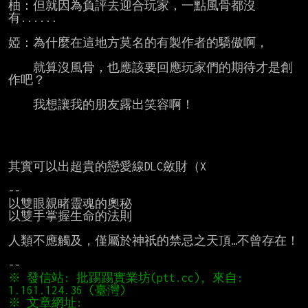
柚：但就因為負評去迎合玩家，一點風骨都沒
有......

婭：為什麼在這地方莫名的有製作者的驕傲啊，

    就算沒風骨，也應該要回應玩家們的期待才是創
作吧？

    我想讓我的朋友露出笑容啊！

其實可以出超貴的戀愛線DLC斂財（X

--

以雙眼親睹靈魂的奧秘

以雙手掌握生命的法則

人類不應觸及，僅屬於神祇的禁忌之天頂…不曾存在！

※ 發信站: 批踢踢實業坊(ptt.cc), 來自: 
※ 文章網址: 