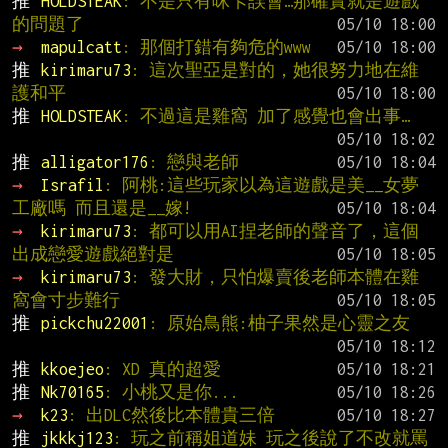
推 
HOLDSTEAK
: 不是只有咪卡誤會…那確實就是遊戲
的問題了
→ 
mapulcatt
: 那個打錯有夠危的www
推 
kirimaru73
: 這次聖亞是對的，她很努力地在維
護和平
推 
HOLDSTEAK
: 不過這是雞窩 加了感覺也會出事…
推 
alligator176
: 戀與老師
→ 
Israfil
: 阿桃:這些玩家以為這遊戲是美__女夢
工廠嗎 而且還是__嫁!
→ 
kirimaru73
: 都可以用AI捏老師的聲音了，這個
出成戀愛遊戲絕對是
→ 
kirimaru73
: 發大財，只怕爆賣後老師本體在雞
窩會寸步難行
推 
pickchu22001
: 原始鳥熊:柚子果然是心靈之友
推 
kkoejeo
: XD 真的超愛
推 
Nk70165
: 小桃又是你...
→ 
k23
: 出DLC然後比本體貴三倍
推 
jkkkj123
: 玩之前稱姐道妹 玩之後說了不改就罵