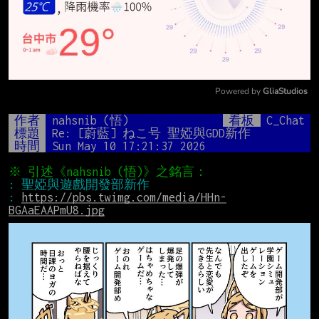
Powered by 
GliaStudios
Mute
作者
nahsnib (悟)
看板
C_Chat
標題
Re: [蔚藍] ねこ号 聖婭與GDD新作
時間
Sun May 10 17:21:37 2026
: 
https://pbs.twimg.com/media/HHn-
BGAaEAAPmU8.jpg