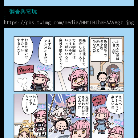
: 
https://pbs.twimg.com/media/HHtIBJhaEAAVVgz.jpg