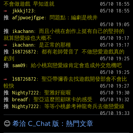
不會做遊戲 早知道就
→ 
jkkkj123
:
推 
afjpwoejfgpe
: 問題點：編劇是桃井
推 
ikachann
: 而且小桃在創作上挺有自己的堅持的 
就算戀愛線也大概不
→ 
ikachann
: 是正常的那種
推 
l68726872
: 都有老師聲音了 不做戀愛遊戲真的
虧到
推 
sam09
: 給小桃寫戀愛線肯定會造成外交危機吧
→ 
l68726872
: 聖亞帶彌香去找遊戲開發部會不會比
較快
推 
Nighty7222
: 聖雅好寵喔
推 
breadf
: 聖亞這麼照顧咪卡的感受
推 
Nighty7222
: 等等小桃參考神龍奇兵去做戀愛線
😊
希洽 C_Chat 版：熱門文章