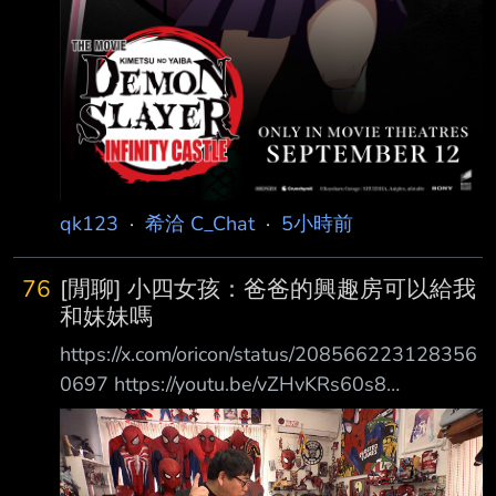
qk123
·
希洽 C_Chat
·
5小時前
76
[閒聊] 小四女孩：爸爸的興趣房可以給我
和妹妹嗎
https://x.com/oricon/status/208566223128356
0697 https://youtu.be/vZHvKRs60s8
https://pbs.twimg.com/media/HPGTASWbcAA
2Kat.jpg https://i.meee.com.tw/kr1dUx6.png 日
綜 小四女孩的委託 她和妹妹都住同一個房間，