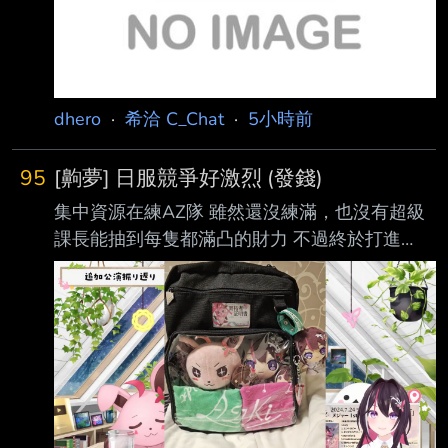
dhero
·
希洽 C_Chat
·
5小時前
95
[齁夢] 日服競爭好激烈 (發錢)
集中資源在練AZ隊 雖然還沒練滿，也沒有超級
課長能抽到每隻都滿凸的財力 不過終於打進
AZKi的ホロメンスコアレート前十名了 日服大
家分數怎麼都這麼高...
https://pbs.twimg.com/media/HPIC5EHbMAA4
Wjm?format=jpg 然後機率性發動的主動技真的
很看臉... 以下推文 10P * 100樓 感謝各位~ 不發
超黑名單 -- https://youtu.be/5WdqnMWJKtk?
t=5414 https://i.imgur.com/xok93dT.png ht