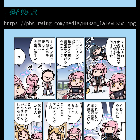
: 
https://pbs.twimg.com/media/HH3am_laIAAL85c.jpg