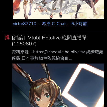
victor87710
·
希洽 C_Chat
·
6小時前
爆
[討論] [Vtub] Hololive 晚間直播單
(1150807)
資料來源：https://schedule.hololive.tv/ 綺綺羅羅
薇薇 日本事故物件監視協會Ⅲ
https://www.youtube.com/watch?
v=Yyl9sBUvVc0 ときのそら 「日日向光」公演
新消息發表會 https://www.youtube.com/watch?
v=5IpdYy91D-Y さくらみこ、雪花ラミィ 「熱
辣美食」工商 https://www.youtube.com/watch?
v=K0fJZ32s6RI 多人 麥塊 アステル・レダ：
https://www.