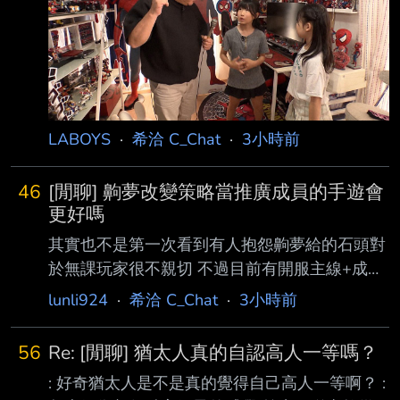
漸漸長大後想要一人一間房間 家裡的二樓，爸
爸一個人佔了兩間 一間擺滿自己的收藏，各種
蜘蛛人收藏品和其他玩具，還有電腦 一間是放
運動器材的 但是爸爸
LABOYS
·
希洽 C_Chat
·
3小時前
46
[閒聊] 齁夢改變策略當推廣成員的手遊會
更好嗎
其實也不是第一次看到有人抱怨齁夢給的石頭對
於無課玩家很不親切 不過目前有開服主線+成就
+連續登頂的石頭 大部分人其實都還是囤出不少
lunli924
·
希洽 C_Chat
·
3小時前
抽 以最近小雞的情況 無論訂閱 MV點閱 或是同
接 都從齁夢返流過去很多 ID的成員也表示有類
56
Re: [閒聊] 猶太人真的自認高人一等嗎？
似情況 那與其在這個地方摳門 想著要把爛球的
: 好奇猶太人是不是真的覺得自己高人一等啊？ :
損失撈回來 但造成玩家因為覺得過度摳門而流