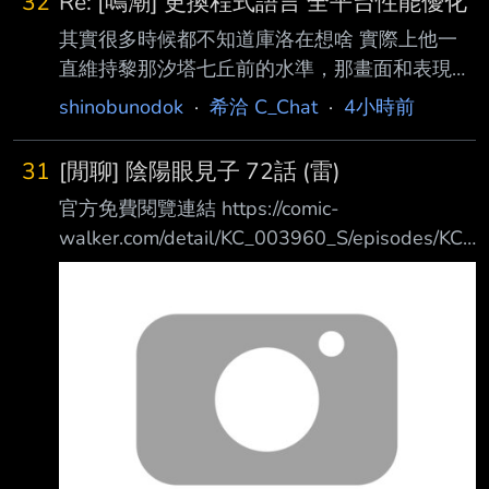
32
Re: [鳴潮] 更換程式語言 全平台性能優化
其實很多時候都不知道庫洛在想啥 實際上他一
直維持黎那汐塔七丘前的水準，那畫面和表現力
也足夠優秀了 但他偏偏不要穩定的今州、拉古
shinobunodok
·
希洽 C_Chat
·
4小時前
納就好，而是無論是七丘、拉海洛、玄方，他都
一直想搞新東西，離現在越近的他越想搞 代價
31
[閒聊] 陰陽眼見子 72話 (雷)
就是遊戲執行上的優化老是出問題（不是指便民
官方免費閱覽連結 https://comic-
優化，雖然我覺得聲駭那些也該優化，老庫別拉
walker.com/detail/KC_003960_S/episodes/KC_
了） 改版前兩天各種搞笑比比皆是，說的各種
0039600010500011_E 上回傳送門
性能優化大多都聽著嚇人，進去遊戲無感或給人
https://www.ptt.cc/bbs/C_Chat/M.1780634999
驚嚇 其實正常來說這樣的遊戲系統優化，應該
.A.1FA.html 瀨戶在廢棄大樓設置的防禦結界可
早就會被玩家幹飛了 至今還沒被幹飛單純是玩
騙過普通惡靈的感知，但無法逃過【那東西】
家真的能感受到，這群像神人學院的啥子，穩穩
不過瀨戶也有收穫，當黑衣人雷塔在動物園失蹤
的躺著
後，他立刻趕去尋找， 雖然只找到不成人形的
殘骸，可是雷塔留下了關鍵影像情報
https://imgpoi.c