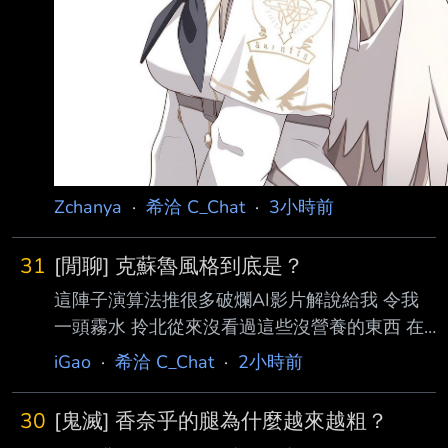
Zchanya
·
希洽 C_Chat
·
3小時前
31
[閒聊] 克蘇魯風格到底是？
這陣子演算法推很多破爛AI影片解說給我 令我
一頭霧水 拎北從來沒看過這些沒營養的東西 在
想是不是跟家裡人用同樣的網路而他們專門看這
iGao
·
希洽 C_Chat
·
2小時前
些影片導致我被推 其中有一系列都是類似 【極
致壓迫！遍地克蘇魯異獸！99%人類被啃食殆
30
[鬼滅] 香奈乎的腿為什麼越來越粗？
盡！】 【人類探勘石油驚醒克蘇魯巨獸！想跑