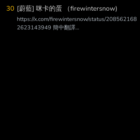
30
[蔚藍] 咪卡的蛋 （firewintersnow)
https://x.com/firewintersnow/status/208562168
2623143949 簡中翻譯
https://pbs.twimg.com/media/HPGpodqaMAAkg
pc.jpg
https://pbs.twimg.com/media/HPGppGFbIAAyD
HB.jpg
https://pbs.twimg.com/media/HPGpprDaIAAKwd
q.jpg
https://pbs.twimg.com/media/HPGpqRRacAErkty
.jpg ht