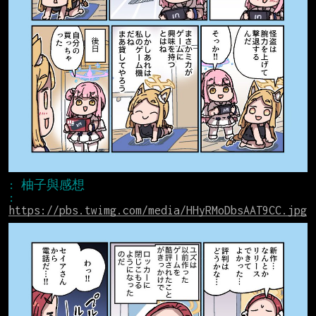
: 
https://pbs.twimg.com/media/HHyRMoDbsAAT9CC.jpg