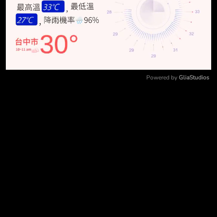
Powered by 
GliaStudios
Mute