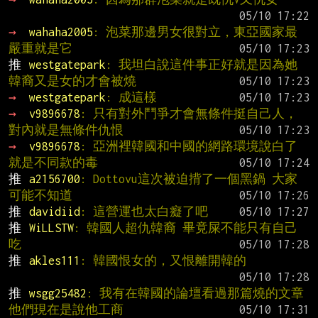
→ 
wahaha2005
: 泡菜那邊男女很對立，東亞國家最
嚴重就是它
推 
westgatepark
: 我坦白說這件事正好就是因為她
韓裔又是女的才會被燒
→ 
westgatepark
: 成這樣
→ 
v9896678
: 只有對外鬥爭才會無條件挺自己人，
對內就是無條件仇恨
→ 
v9896678
: 亞洲裡韓國和中國的網路環境說白了
就是不同款的毒
推 
a2156700
: Dottovu這次被迫揹了一個黑鍋 大家
可能不知道
推 
davidiid
: 這營運也太白癡了吧
推 
WiLLSTW
: 韓國人超仇韓裔 畢竟屎不能只有自己
吃
推 
akles111
: 韓國恨女的，又恨離開韓的
推 
wsgg25482
: 我有在韓國的論壇看過那篇燒的文章 
他們現在是說他工商