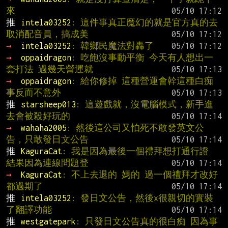
來
推 
intela03252
: 這件事真正魔幻的就是官方真的去
取消配音員，搞成美
→ 
intela03252
: 韓鄉民魔法對轟了
→ 
oppaidragon
: 吃飽沒事動平衡 今天有人想出一
套打法 過幾天營運就
→ 
oppaidragon
: 給你修掉 這種營運會幹這種白痴
事反而不意外
推 
starsheep013
: 這遊戲就，沒電腦模式，新手進
去會被殺好玩的
→ 
wahaha2005
: 然後這公司又怕死不敢發英文公
告，只敢發日文公告
推 
KaguraCat
: 我是因為最後一個禮拜想打通行證 
結果因為連線問題登
→ 
KaguraCat
: 不上去退的 媽的 過一個禮拜才改好 
都過期了
推 
intela03252
: 發日文公告，然後x很親切的實裝
了翻譯功能
推 
westgatepark
: 只發日文公告真的很白痴 因為事