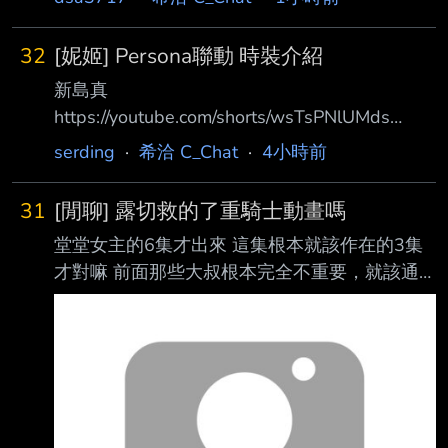
10年 為什麼當時安卓、IOS手機遊戲開始盛行的
時候 台廠也沒有很積極搶入的跡象？ 要說技術
32
[妮姬] Persona聯動 時裝介紹
問題，當年的開發環境應該比較單純？ 要說商
新島真
業問題，抽卡模式證明了它的能耐 沒什麼開發
https://youtube.com/shorts/wsTsPNlUMds
經驗的港商Madhead靠著神魔之塔搶市 在台灣
https://i.meee.com.tw/24Wh6Wr.gif 時裝名：女
市場也有過很長一段輝煌時期 雷亞最初的小團
serding
·
希洽 C_Chat
·
4小時前
王睡衣（Ver. NIKKE Collabo） 新島真全新時
隊當年也算是做的有聲有色 更不用說那些博弈
裝，可在THIEF QUEEN PASS中獲得。 活動時
遊戲的積極程度 還是說多數廠商依舊想著代理
31
[閒聊] 露切救的了重騎士動畫嗎
間：2026/08/13 更新維修結束後- 2026/09/10
手遊進來
堂堂女主的6集才出來 這集根本就該作在的3集
3:59（UTC+8） 天城雪子
才對嘛 前面那些大叔根本完全不重要，就該通
https://youtube.com/shorts/CqooQp9-HKU
通塞在第2帶過就好吧 強運無雙露切 怪臉擔當
https://i.meee.com.tw/GNFl
https://i.meee.com.tw/OrTzJPz.jpg 大腿擔當
https://i.meee.com.tw/BzBtxcC.png
https://i.meee.com.tw/axjob2u.png
https://i.meee.com.tw/3EU6M41.png 還有激動
時就會跑出來的若山詩音 露切救的了重騎士的