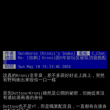
作者
Ouroboros (Kronii's Snake)
看板
C_Chat
標題
Re: [你齁] Kronii因5年前玩笑被取消遊戲配
音
時間
Sun May 10 16:33:46 2026
說真的Kronii非常衰，差不多跟好好走上路上，突然
有野狗衝出來咬你一口一樣

首先Dottovu=Kronii雖然是公開的祕密，但她從來沒
有連結過兩邊的身份

Dottovu也不是VT，而是職業配音員，一直都有在接各