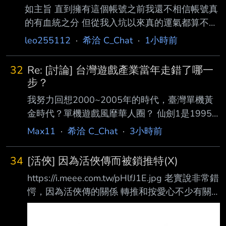
如主旨 直到擁有這個帳號之前我還不相信帳號真
的有血統之分 但從我入坑以來真的運氣都算不
錯.. 上次訣吃滿大保算是非到不敢相信了 但武庫
leo255112
·
希洽 C_Chat
·
1小時前
硬是一次來兩把 昨天抽黎諾，十抽就中 想到可
以買券，買完再拉一張，又中 15抽內1+0....太扯
32
Re: [討論] 台灣遊戲產業當年走錯了哪一
於是專武沒中就算了，大月卡武結束 等待下一位
步？
祀小姐 鳴潮可以也對我這麼好嗎？ 我花很多耶..
我努力回想2000~2005年的時代，臺灣單機黃
不發錢抽卡肯定暴死== 一百樓各稅後50P 回家
金時代？單機遊戲風靡華人圈？ 仙劍1是1995
再用PTTSTAR發QMQ --
年，金庸群俠傳是1996年，都不是這個年代
Max11
·
希洽 C_Chat
·
3小時前
的。 2000年初，我們宿舍大家在玩的，天堂、
星海、魔獸3、暗黑2、世紀帝國2、CS 沒有國
34
[活俠] 因為活俠傳而被鎖推特(X)
產遊戲的事啊？連皮卡丘打排球，都比大部分國
https://i.meee.com.tw/pHlfJ1E.jpg 老實說非常錯
產遊戲玩的人多。 少數會買來玩的國產遊戲，
愕，因為活俠傳的關係 轉推和按愛心不少有關
就是軒三和天之痕，這真的太經典。 也許黃金
活俠的文章或圖片 大概從7月購買後到現在的頻
時代，真的只是回憶美化吧。大部分的國產遊
率，結果今天就收到這樣的信了 各位要小心啊...
戲，並沒有普遍進入臺灣 玩家市場，會讓我們