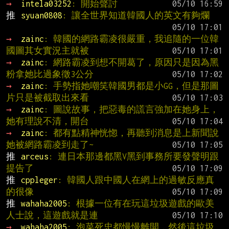
→ 
intela03252
: 開始聲討
推 
syuan0808
: 讓全世界知道韓國人的英文有夠爛
→ 
zainc
: 韓國的網路霸凌很嚴重，我追隨的一位韓
國圖其女實況主就被
→ 
zainc
: 網路霸凌到想不開葛了，原因只是因為黑
粉拿她比過象徵3公分
→ 
zainc
: 手勢指她嘲笑韓國男都是小GG，但是那圖
片只是被截取出來看
→ 
zainc
: 圖說故事，把惡毒的謊言強加在她身上，
她有理說不清，開台
→ 
zainc
: 都有點精神恍惚，再聽到消息是上新聞說
她被網路霸凌到走了~
推 
arceus
: 連日本那邊都黑V黑到事務所要發聲明跟
提告了
推 
cppleger
: 韓國人跟中國人在網上的過敏反應真
的很像
推 
wahaha2005
: 根據一位有在玩這垃圾遊戲的歐美
人士說，這遊戲就是連
→ 
wahaha2005
: 泡菜死忠都慢慢離開，然後這垃圾