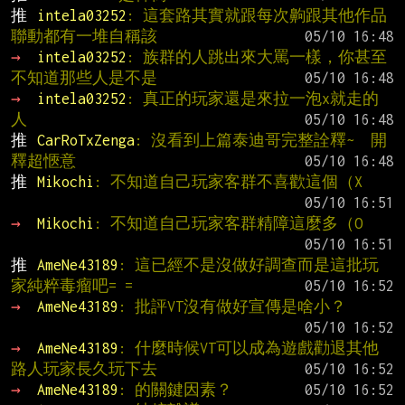
推 
intela03252
: 這套路其實就跟每次齁跟其他作品
聯動都有一堆自稱該
→ 
intela03252
: 族群的人跳出來大罵一樣，你甚至
不知道那些人是不是
→ 
intela03252
: 真正的玩家還是來拉一泡x就走的
人
推 
CarRoTxZenga
: 沒看到上篇泰迪哥完整詮釋~  開
釋超愜意
推 
Mikochi
: 不知道自己玩家客群不喜歡這個（X
→ 
Mikochi
: 不知道自己玩家客群精障這麼多（O
推 
AmeNe43189
: 這已經不是沒做好調查而是這批玩
家純粹毒瘤吧= =
→ 
AmeNe43189
: 批評VT沒有做好宣傳是啥小？
→ 
AmeNe43189
: 什麼時候VT可以成為遊戲勸退其他
路人玩家長久玩下去
→ 
AmeNe43189
: 的關鍵因素？