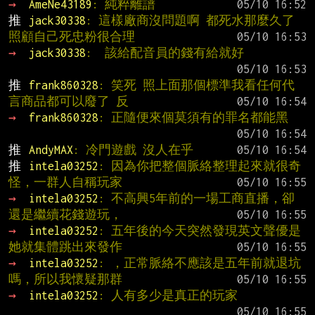
→ 
AmeNe43189
: 純粹離譜
推 
jack30338
: 這樣廠商沒問題啊 都死水那麼久了
照顧自己死忠粉很合理
→ 
jack30338
:  該給配音員的錢有給就好
推 
frank860328
: 笑死 照上面那個標準我看任何代
言商品都可以廢了 反
→ 
frank860328
: 正隨便來個莫須有的罪名都能黑
推 
AndyMAX
: 冷門遊戲 沒人在乎
推 
intela03252
: 因為你把整個脈絡整理起來就很奇
怪，一群人自稱玩家
→ 
intela03252
: 不高興5年前的一場工商直播，卻
還是繼續花錢遊玩，
→ 
intela03252
: 五年後的今天突然發現英文聲優是
她就集體跳出來發作
→ 
intela03252
: ，正常脈絡不應該是五年前就退坑
嗎，所以我懷疑那群
→ 
intela03252
: 人有多少是真正的玩家