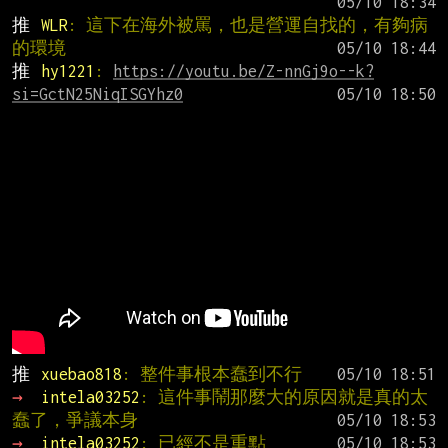
推 
WLR
: 這下在海外被罵，也是營運自找的，有夠病
的環境
推 
hy1221
: 
https://youtu.be/Z-nnGj9o--k?
si=GctN25NiqISGYhz0
推 
xuebao818
: 整件事根本蠢到不行
→ 
intela03252
: 這件事鬧那麼大的原因就是真的太
蠢了，爭議本身
→ 
intela03252
: 已經不是重點