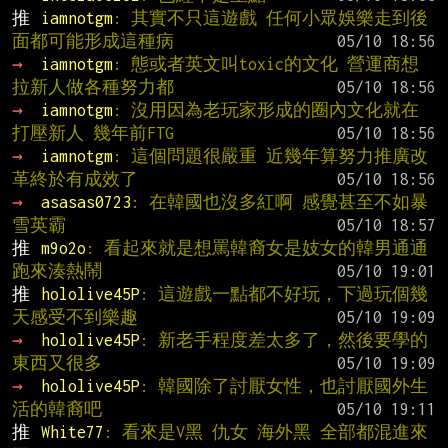
推 
iamnotgm
: 其實不只這遊戲 任何小眾娛樂走到後
面都可能形成這種病
→ 
iamnotgm
: 態或者英文叫toxic的文化 營運商想
拉新人做各種努力都
→ 
iamnotgm
: 沒用因為老玩家形成的圈內文化就在
打壓新人 幾年前FTG
→ 
iamnotgm
: 這個問題很嚴重 近幾年算努力推廣改
革終於有成效了
→ 
asasas0723
: 在韓國也沒多紅啊 感覺甚至不如暴
雪英霸
推 
m9o2o
: 看起來就是想罵韓裔女是妓女的韓男通通
跑來湊熱鬧
推 
hololive45P
: 這遊戲一點都不好玩，下過玩個幾
天感受不到樂趣
→ 
hololive45P
: 新老手程度差太多了，然後要學的
東西又很多
→ 
hololive45P
: 韓國除了討厭女性，也討厭國外生
活的韓裔吧
推 
White77
: 看來是V黑 仇女 海外黑 全部都混進來