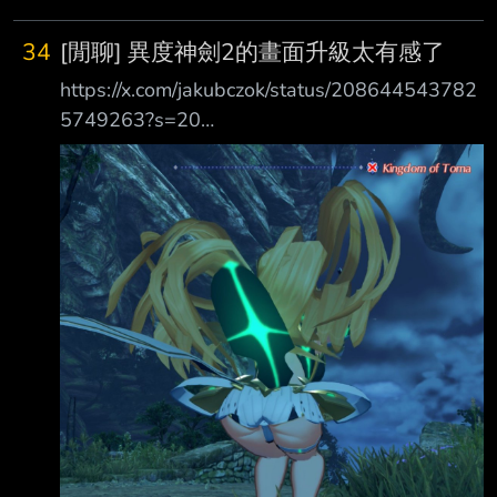
(包含機體) 孤獨蜘蛛人有了好友 受全城市民喜愛
還帶妹子見了嬸嬸 幫人解心結 那個搞事害到其
34
[閒聊] 異度神劍2的畫面升級太有感了
他人的屁孩沒了 現在只是一個完全體帥潮蜘蛛
https://x.com/jakubczok/status/208644543782
人 請問下集蜘蛛人還能演什麼?要叫什麼日? --
5749263?s=20
https://pbs.twimg.com/media/HPSLD89WAAA
uDpS.jpg 這次加強包的畫面啊 連皺摺陰影都清
晰可見 這波畫面升級 真的是非常有感覺呢 對吧
--