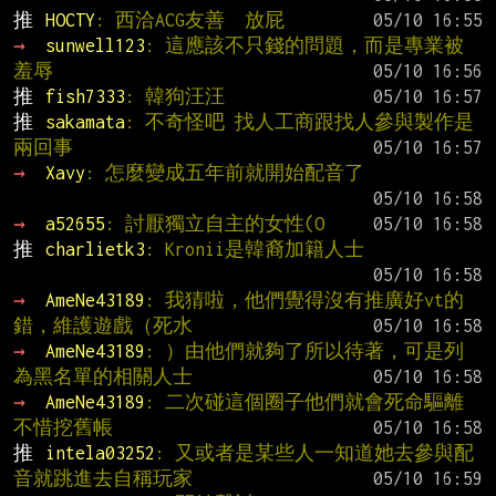
推 
HOCTY
: 西洽ACG友善  放屁
→ 
sunwell123
: 這應該不只錢的問題，而是專業被
羞辱
推 
fish7333
: 韓狗汪汪
推 
sakamata
: 不奇怪吧 找人工商跟找人參與製作是
兩回事
→ 
Xavy
: 怎麼變成五年前就開始配音了
→ 
a52655
: 討厭獨立自主的女性(O
推 
charlietk3
: Kronii是韓裔加籍人士
→ 
AmeNe43189
: 我猜啦，他們覺得沒有推廣好vt的
錯，維護遊戲（死水
→ 
AmeNe43189
: ）由他們就夠了所以待著，可是列
為黑名單的相關人士
→ 
AmeNe43189
: 二次碰這個圈子他們就會死命驅離
不惜挖舊帳
推 
intela03252
: 又或者是某些人一知道她去參與配
音就跳進去自稱玩家