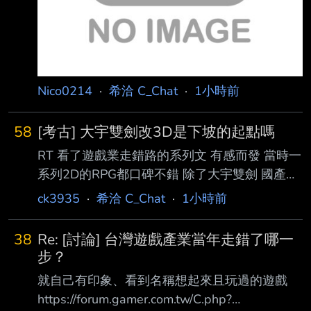
Nico0214
·
希洽 C_Chat
·
1小時前
58
[考古] 大宇雙劍改3D是下坡的起點嗎
RT 看了遊戲業走錯路的系列文 有感而發 當時一
系列2D的RPG都口碑不錯 除了大宇雙劍 國產佳
作還有絕代雙驕、楚留香、幻想三國之類的 結
ck3935
·
希洽 C_Chat
·
1小時前
果當時仙三改3D興沖沖跑去買 大失所望 方塊感
很重、破圖、穿模、卡視角、還第一次體驗到
38
Re: [討論] 台灣遊戲產業當年走錯了哪一
3D暈 我還覺得劇情蠻感人 如果是2D，有個天之
步？
痕水準的作畫，不就又是一個經典嗎 當時硬推
就自己有印象、看到名稱想起來且玩過的遊戲
3D是不是走歪了 有沒有C洽0.0? 哎呀絕代雙驕
https://forum.gamer.com.tw/C.php?
STEAM怎麼都不上阿 為了考古把雙劍的合輯給