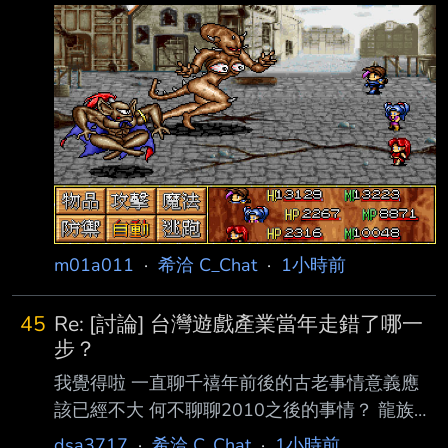
bsn=60402&snA=102
買了 超便宜喔 --
https://forum.gamer.com.tw/Co.php?
bsn=60402&sn=4508 這兩篇有列出不少 ●是
個人認為真的超級好玩的作品，但海外知名度就
真的不高 且也不知道有沒有賣出去。 1991 俠
客英雄傳 1992 聖域傳說 1993 射雕英雄傳
1993 大富翁2 (3 4 5都玩過) 1994 天使帝國2(1
2都玩過) 1994 模擬動物
m01a011
·
希洽 C_Chat
·
1小時前
45
Re: [討論] 台灣遊戲產業當年走錯了哪一
步？
我覺得啦 一直聊千禧年前後的古老事情意義應
該已經不大 何不聊聊2010之後的事情？ 龍族拼
圖14年 神魔之塔13年 FGO 11年 PokemonGO
dsa3717
·
希洽 C_Chat
·
1小時前