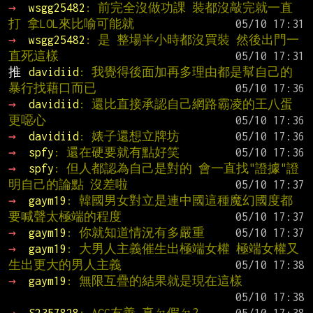
→ 
wsgg25482
: 前完全沒做功課 裝都沒敲完就一直
打 拿LOL來比喻可能就
→ 
wsgg25482
: 是 整場半小時都沒買裝 然後出門一
直死這樣
推 
davidiid
: 我覺得後面加再多理由都是幫自己的
暴行找藉口而已
→ 
davidiid
: 還比直接承認自己網路霸凌的王八蛋
更噁心
→ 
davidiid
: 婊子還想立牌坊
→ 
spfy
: 還在硬要就有點好笑
→ 
spfy
: 但人都認為自己是對的 會一直找"證據"證
明自己的論點 沒差啦
→ 
gaym19
: 韓國男女對立是連中國這種魔幻國度都
要喊聲太極端的程度
→ 
gaym19
: 你就知道情況有多嚴重
→ 
gaym19
: 大男人主義催生出極端女權 極端女權又
生出更大的男人主義
→ 
gaym19
: 無限互疊的結果就是現在這樣