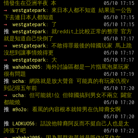
情發生在亞洲半夜 本
→ 
westgatepark
: 來日本人都不知道 結果這一公告
下去連日本人都知道
→ 
westgatepark
: 了
推 
westgatepark
: 就reddit上比較正常的整理 官方
就是知道自己快倒了
→ 
westgatepark
: 不敢得罪最後的韓國玩家 馬上跪 
沒想到讓事情燒得更
→ 
westgatepark
: 大
推 
wahaha2005
: 海外討論區都是一片指罵泡菜玩家
很有問題
推 
ucha
: 網路就是放大聲音 可能真的有玩家仇視V
到記得五年前
→ 
ucha
: 但可能就1位 但韓國搞到男女不兩立 闢室
都能燒
推 
m9o2o
: 看罵的內容根本就韓男在仇韓裔女啊
推 
LADKUO56
: 話說他韓裔阿反而不挺自己人也是太
誇張了吧
→ 
wahaha2005
: 因為那群泡菜就是既仇V又仇女