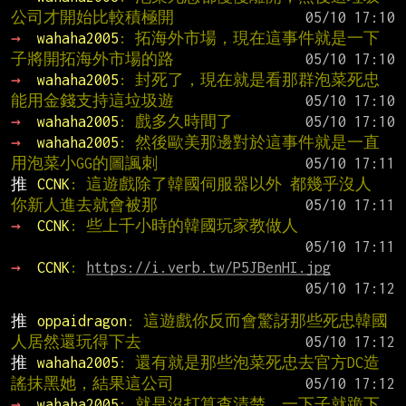
公司才開始比較積極開
→ 
wahaha2005
: 拓海外市場，現在這事件就是一下
子將開拓海外市場的路
→ 
wahaha2005
: 封死了，現在就是看那群泡菜死忠
能用金錢支持這垃圾遊
→ 
wahaha2005
: 戲多久時間了
→ 
wahaha2005
: 然後歐美那邊對於這事件就是一直
用泡菜小GG的圖諷刺
推 
CCNK
: 這遊戲除了韓國伺服器以外 都幾乎沒人 
你新人進去就會被那
→ 
CCNK
: 些上千小時的韓國玩家教做人
→ 
CCNK
: 
https://i.verb.tw/P5JBenHI.jpg
推 
oppaidragon
: 這遊戲你反而會驚訝那些死忠韓國
人居然還玩得下去
推 
wahaha2005
: 還有就是那些泡菜死忠去官方DC造
謠抹黑她，結果這公司
→ 
wahaha2005
: 就是沒打算查清楚，一下子就跪下