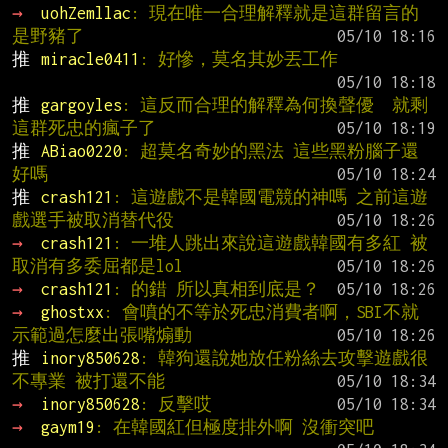
→ 
uohZemllac
: 現在唯一合理解釋就是這群留言的
是野豬了
推 
miracle0411
: 好慘，莫名其妙丟工作
推 
gargoyles
: 這反而合理的解釋為何換聲優  就剩
這群死忠的瘋子了
推 
ABiao0220
: 超莫名奇妙的黑法 這些黑粉腦子還
好嗎
推 
crash121
: 這遊戲不是韓國電競的神嗎 之前這遊
戲選手被取消替代役
→ 
crash121
: 一堆人跳出來說這遊戲韓國有多紅 被
取消有多委屈都是lol
→ 
crash121
: 的錯 所以真相到底是？
→ 
ghostxx
: 會噴的不等於死忠消費者啊，SBI不就
示範過怎麼出張嘴煽動
推 
inory850628
: 韓狗還說她放任粉絲去攻擊遊戲很
不專業 被打還不能
→ 
inory850628
: 反擊哎
→ 
gaym19
: 在韓國紅但極度排外啊 沒衝突吧