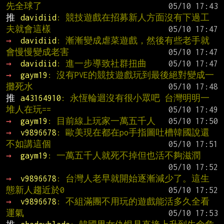
先全球了
推 
davidiid
: 競技遊戲在招募新人方面沒有下過工
夫就會這樣
→ 
davidiid
: 漸漸變成虐菜遊戲，然後有些老手就
會慢慢變成老害
→ 
davidiid
: 進一步導致社群扭曲
→ 
gaym19
: 沒有PVE的競技遊戲玩到最後絕對變成一
攤死水
推 
a43164910
: 永恆輪迴沒有很小眾吧 台灣明明一
堆人在玩==
→ 
gaym19
: 目前線上玩家一萬五千人
→ 
v9896678
: 歐美現在都在po手指圖吐槽韓國說還
不如講這個
→ 
gaym19
: 一萬五千人就死不掉但也活不夠滋潤
→ 
v9896678
: 台灣人老早就開始逐漸減少了。這生
態新人趨近於0
→ 
v9896678
: 不組滿團不用玩的遊戲能活多久全看
運氣