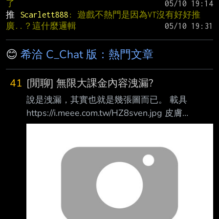
了
推 
Scarlett888
: 遊戲不熱門是因為VT沒有好好推
廣..？這什麼邏輯
😊
希洽 C_Chat 版：熱門文章
41
[閒聊] 無限大課金內容洩漏?
說是洩漏，其實也就是幾張圖而已。 載具
https://i.meee.com.tw/HZ8sven.jpg 皮膚
https://i.meee.com.tw/gqAHSZ0.jpg 商成一定會
賣的抽卡資源:
https://i.meee.com.tw/gClYZpK.jpg 另外，就是
目前為止知道的角色陣容
https://i.meee.com.tw/t5QSZU5.jpg 然後這幾天
其實有逛了一下對岸那些討論，一些透漏的可能
情報如下: 1. 角色不用抽，隨著故事推進解鎖使
用。 2. 商城主要是賣角色皮膚