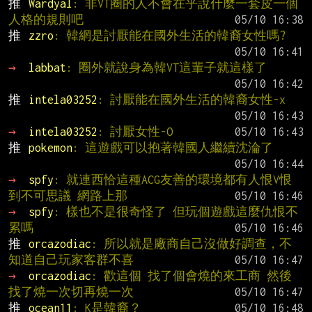
推 
Wardyal
: 非VT圈的人不會在乎說什麼一套皮一個
人格的規則吧
推 
zzro
: 韓網是討厭能在國外生活的韓裔女性嗎?
→ 
labbat
: 圈外就說身為韓VT這輩子就這樣了
推 
intela03252
: 討厭能在國外生活的韓裔女性-x
→ 
intela03252
: 討厭女性-O
推 
pokemon
: 這遊戲可以抱著韓國人繼續沈淪了
→ 
spfy
: 就連西恰這種ACG友善的環境都有人恨V恨
到不可思議 網路上那
→ 
spfy
: 樣也不是很奇怪了 但玩個遊戲這麼仇恨不
累嗎
推 
orcazodiac
: 所以就是廠商自己沒做好調查，不
知道自己玩家客群不喜
→ 
orcazodiac
: 歡這個 找了個會燒的來工商 然後
找了燒一次切再燒一次
推 
ocean11
: K是韓裔？