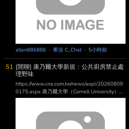
動畫版嗎？ 這集節奏稍微好了那麼一點吧 價值
觀
allen886886
·
希洽 C_Chat
·
5小時前
51
[閒聊] 康乃爾大學新規：公共廚房禁止處
理野味
https://www.cna.com.tw/news/aopl/20260809
0175.aspx 康乃爾大學（Cornell University）的
新政策明訂：「嚴禁在公共廚房處理野生動物或
獵 物。」 校方向學生報刊證實，這項規定旨在
回應去年發生的事件， 當時有兩名學生將他們
獵捕的黑熊拖進宿舍廚房進行處理。 他們在宿