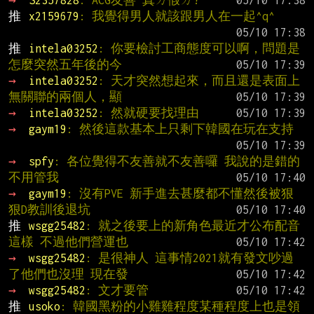
→ 
S2357828
: ACG友善 真ㄉ假ㄉ?
推 
x2159679
: 我覺得男人就該跟男人在一起^q^
推 
intela03252
: 你要檢討工商態度可以啊，問題是
怎麼突然五年後的今
→ 
intela03252
: 天才突然想起來，而且還是表面上
無關聯的兩個人，顯
→ 
intela03252
: 然就硬要找理由
→ 
gaym19
: 然後這款基本上只剩下韓國在玩在支持
→ 
spfy
: 各位覺得不友善就不友善囉 我說的是錯的 
不用管我
→ 
gaym19
: 沒有PVE 新手進去甚麼都不懂然後被狠
狠D教訓後退坑
推 
wsgg25482
: 就之後要上的新角色最近才公布配音
這樣 不過他們營運也
→ 
wsgg25482
: 是很神人 這事情2021就有發文吵過
了他們也沒理 現在發
→ 
wsgg25482
: 文才要管
推 
usoko
: 韓國黑粉的小雞雞程度某種程度上也是領