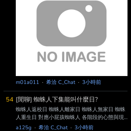
然後有不明追蹤者我都有移除追蹤和封鎖 也沒
覺得國產遊戲很熱門，會不會可能是當時中國大
有去轉推什麼蘿莉甚至人外圖，頂多按愛心吧?
陸對於臺灣 國產遊戲有特殊感情，
真的搞不懂是啥鬼判定 -- 作者 m3jp6cl4 (幽狄)
看板 C_Chat 標題 [公告] a0079527 水桶一個月
--
m01a011
·
希洽 C_Chat
·
3小時前
54
[閒聊] 蜘蛛人下集能叫什麼日?
蜘蛛人返校日 蜘蛛人離家日 蜘蛛人無家日 蜘蛛
人重生日 對應小屁孩蜘蛛人 各階段的心態與現
況 最新一集重生日 蜘蛛人長大了、心態成熟了
a125g
·
希洽 C_Chat
·
3小時前