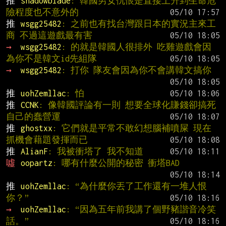
推 
shadowblade
: 韓國男女仇恨是直接上升到生命危
險程度也不意外的
推 
wsgg25482
: 之前也有找台灣跟日本的實況主來工
商 不過這遊戲最有害
→ 
wsgg25482
: 的就是韓國人很排外 吃雞遊戲會因
為你不是韓文id先組隊
→ 
wsgg25482
: 打你 隊友會因為你不會講韓文搞你
推 
uohZemllac
: 怕
推 
CCNK
: 像韓國評論有一則 想要全球化賺錢卻搞死
自己的蠢營運
推 
ghostxx
: 它們就是平常不敢幻想腦補噴屎 現在
抓機會藉題發揮而已
推 
AlianF
: 我被衝塔了 我不知道
噓 
oopartz
: 哪有什麼公開的秘密 衝塔BAD
推 
uohZemllac
: “為什麼你丟了工作還有一堆人恨
你？”
→ 
uohZemllac
: “因為五年前我講了個野豬諧音冷笑
話。”