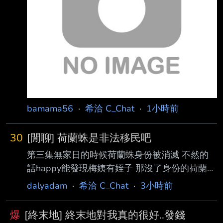
舍廚房將熊剝皮肢解，打算做「煙燻黑熊肉」。
其中一名學生亞倫．陳（Aaron Chin，音譯）在
Podcast上承認自己是當事人之一。 他解釋，他
和同校獵友原本打算把獵到的熊帶去朋友家處
bamama56
·
希洽 C_Chat
·
1小時前
30
[閒聊] 荷蘭蛛是非法移民吧
第三集無家日的時候荷蘭蛛身份被消滅 不然的
話happy能發現梅姨有姪子 那沒了身份的荷蘭
蛛，就是變成非法移民了嗎 --
dalyadam
·
希洽 C_Chat
·
3小時前
爆
[終末地] 終末地對我真的很好..發錢