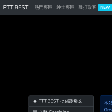
PTT.BEST
熱門專區
紳士專區
敲打政客
NEW
🔥 PTT.BEST 批踢踢爆文
本
Gre
💬 八卦 Gossiping