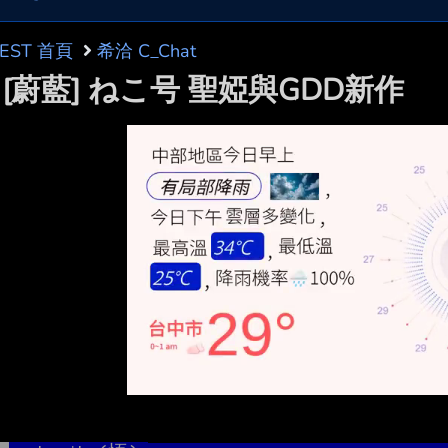
BEST 首頁
希洽 C_Chat
: [蔚藍] ねこ号 聖婭與GDD新作