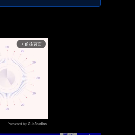
前往頁面
arrow_forward_ios
Powered by 
GliaStudios