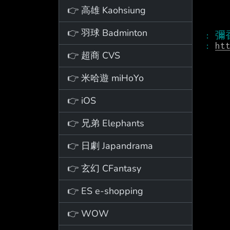
👉 高雄 Kaohsiung
👉 羽球 Badminton
: 
ht
👉 超商 CVS
👉 米哈遊 miHoYo
👉 iOS
👉 兄弟 Elephants
👉 日劇 Japandrama
👉 玄幻 CFantasy
👉 ES e-shopping
👉 WOW