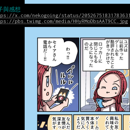
tps://x.com/nekogoing/status/2052675183178363
tps://pbs.twimg.com/media/HHyRMoDbsAAT9CC.jpg