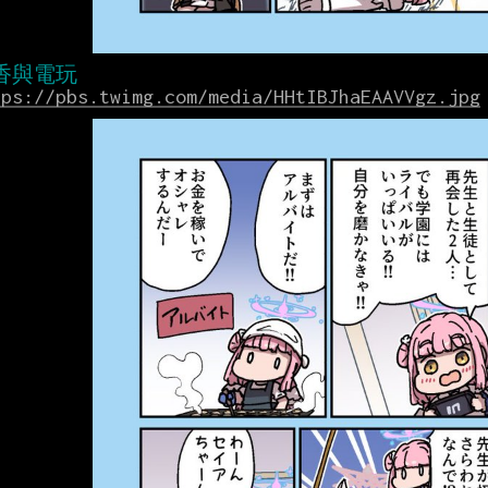
tps://pbs.twimg.com/media/HHtIBJhaEAAVVgz.jpg