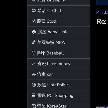
😊 希洽 C_Chat
PTT.
Re
💰 股票 Stock
🏠 房屋 home-sale
🏀 美國職籃 NBA
⚾ 棒球 Baseball
👛 省錢 Lifeismoney
🚗 汽車 car
😡 政黑 HatePolitics
💻 電蝦 PC_Shopping
🥰 韓星 KoreaStar