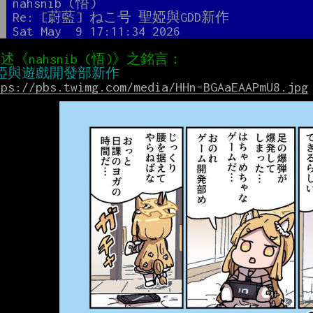
者
nahsnib (悟)
題
Re: [蔚藍] ねこ号 聖婭與GDD新作
間
Sat May  9 17:11:34 2026
tps://pbs.twimg.com/media/HHn-BGAaEAAPmU8.jpg