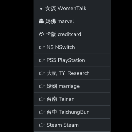
👧 女孩 WomenTalk
👻 媽佛 marvel
💳 卡版 creditcard
👉 NS NSwitch
👉 PS5 PlayStation
👉 大氣 TY_Research
👉 婚姻 marriage
👉 台南 Tainan
👉 台中 TaichungBun
👉 Steam Steam