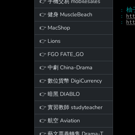
👉 手機交易 mobilesales
👉 健身 MuscleBeach
: 
ht
: 
ht
👉 MacShop
👉 Lions
👉 FGO FATE_GO
👉 中劇 China-Drama
👉 數位貨幣 DigiCurrency
👉 暗黑 DIABLO
👉 實習教師 studyteacher
👉 航空 Aviation
👉 藝文票券轉售 Drama-Ticket