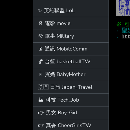
作
標
✨ 英雄聯盟 LoL
時
🍿 電影 movie
🪖 軍事 Military
: 
ht
📡 通訊 MobileComm
🏀 台籃 basketballTW
🍼 寶媽 BabyMother
🇯🇵 日旅 Japan_Travel
🏭 科技 Tech_Job
👉 男女 Boy-Girl
👉 真香 CheerGirlsTW