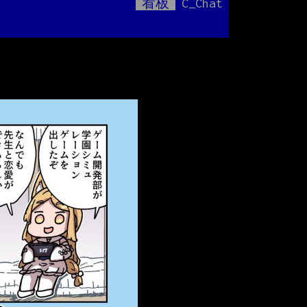
看板
C_Chat
Mute