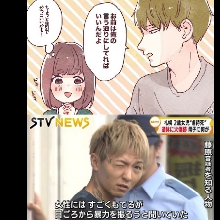
友：
https://x.com/numamatougenzi/status/2086072
254996373563?s=61 「Q. 性格差到要死的人
好像全都結婚了，他們到底是怎麼結得了婚的？
A. 就是因為性格差到要死。」
https://i.imgur.com/HfhpvDO.jpeg 上圖 妳照著
我說的做就好 雖然有點強硬