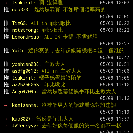
→ 
tsukirit
: 啊 沒得選
推 
uco330
: 既然是靠賽 不如壓個賠率高的
推 
TimGG
: All in 菲比啾比
推 
notstrong
: 菲比揪比
推 
LemonUrsus
: ALL IN 卡提 不需解釋
推 
Yui5
: 選你爽的，去年超級隨機根本沒一個准的
推 
yoshian886
: 主教大人
推 
asdfg0612
: All in 主教大人
推 
tsukirit
: 橘子感覺超陰險的
推 
az25256058
: 菲比啾比
推 
Argo97096
: 當然是選幕後黑手菲比主教大人
→ 
kamisanma
: 沒辣個男人的話就看你對誰忠誠
→ 
kuo3027
: 當然是菲比大人
→ 
JWJerryyy
: 去年好像每個服的第一名都不一樣