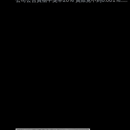
公司公告寶物中獎率20% 實際竟不到0.001%…法
網路瘋傳。 綜合NDTV等當地媒體，影片中一行
院判賠 2026-08-09 16:06 聯合報／ 記者 袁志豪
4名觀眾滿心期待前往觀賞這部漫威新片，入座
／台南即時報導 莫姓男子參加遊戲公司推出的抽
後發現旁 邊坐著一對男女，未料這名男子已事
寶物活動，見公告抽中機率高達百分之20，他花
先看過一次
費3190元 、抽了65次，竟只中1次，計算機率僅
有百分之0.00082；他提告要求退費並賠償精神損
失 共3萬元，法院認定抽取機率與公告相差甚遠，
應退還莫2540元，但駁回精神慰撫金。可 上訴。
莫姓男子向台南地院台南簡