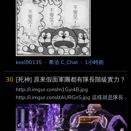
keel90135
·
希洽 C_Chat
·
1小時前
30
[死神] 原來假面軍團都有隊長階級實力？
http://i.imgur.com/m1Gyi4B.jpg
http://i.imgur.com/dAURGnS.jpg 這樣就是隊長
階級 難怪死神方完全絕望 我記得一開始一護闖
屍魂界時 遇到隊長級的當時很絕望欸 還是假面
軍團純屬來搞笑的？ 明明pose都擺出來了 潮度
應該有提升才對啊.. 真的是擺拍軍團？？ --