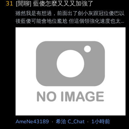
31
[閒聊] 藍傻怎麼又又又加強了
雖然我是有想過，前面出了劍小灰跟冠位傻巴以
後藍傻可能會地位尷尬 但這個領強化速度也太
快了吧= = https://i.verb.tw/SxrL0JeE.jpg 劍職現
在就有個綠卡劍在PU可以更強化欸 這種鬼轉到
底哪招啊笑死 ---- Sent from BePTT on my
iPhone 17 --
AmeNe43189
·
希洽 C_Chat
·
1小時前