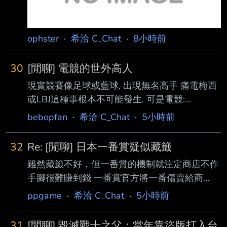
ophster
·
希洽 C_Chat
·
8小時前
30
[閒聊] 電競的世外高人
現實競賽像足球或藍球, 出現無名高手 痛電梅西
或LBJ這種事根本不可能發生. 可是電競:
https://x.com/Furious_blog/status/2086167712
bebopfan
·
希洽 C_Chat
·
5小時前
066339261 無名氏臨時取得資格打進決賽5:0輾
壓職業對手奪冠. 對比現實競技, 為何電競這麼容
32
Re: [閒聊] 日本一番賞疑似藏籤
易出現世外高人??? --
雖然藏籤不好，但一番賞的機制就注定商店不作
手腳很難賺到錢 一番賞官方將一番傷賣給商
店，本質上就是把賭具賣給商店 商店能賺多少
ppgame
·
希洽 C_Chat
·
5小時前
與他的選品眼光或是銷售策略無關，全都只
憑"運氣" 全靠大獎出貨時間的早晚 就算有最後
31
[閒聊] 毀滅戰士之父：當年靠盜版打入台