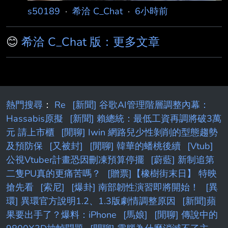
s50189
·
希洽 C_Chat
·
6小時前
😊
希洽 C_Chat 版：更多文章
熱門搜尋
：
Re
[新聞] 谷歌AI管理階層調整內幕：
Hassabis原擬
[新聞] 賴總統：最低工資再調將破3萬
元 請上市櫃
[閒聊] Iwin 網路兒少性剝削的型態趨勢
及預防保
[又被封]
[閒聊] 韓華的蟠桃後續
[Vtub]
公視Vtuber計畫恐因刪凍預算停擺
[蔚藍] 新制追第
二隻PU真的更痛苦嗎？
[贈票]【橡樹街末日】 特映
搶先看
[索尼]
[爆卦] 南部韌性演習即將開始！
[異
環] 異環官方說明1.2、1.3版劇情調整原因
[新聞]蘋
果要出手了？爆料：iPhone
[馬娘]
[閒聊] 傳說中的