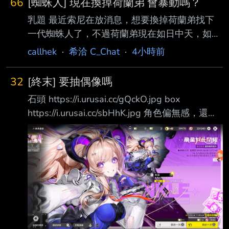
66
[蜘蛛人] 現在換掉荷蘭弟 會暴動嗎？
乳題 最近索尼在放消息，想要換掉荷蘭弟找下
一代蜘蛛人了，不過荷蘭弟現在如日中天，如果
突然換掉會暴動嗎？ 陶比是拍完三部曲加上再
callhek
·
希洽 C_Chat
·
4小時前
第二部受傷，才卸任蜘蛛人，加菲則是因為大人
的因素，要跟漫 威合作加上票房變差才卸任，
32
[終末] 要抽偶像嗎
那荷蘭弟現在則是因為他演太久想要換掉。 如
石頭 https://i.urusai.cc/gQckO.jpg box
果說下一代蜘蛛人是，邁爾斯出任讓荷蘭弟帶他
https://i.urusai.cc/sbHhK.jpg 角色偏無感，還沒
就算了，結果是直接換一個新的人演彼 得帕
看劇情， 只考慮強度 我是滿喜歡不用特別切的
克，那會讓影迷不爽吧？ 西洽？ -- 蛋雕之後又
輔助 但我覺得它本身戰技連攜都沒有給異常會
像小勞勃跟克里斯一樣一直拉回來救援
用得很不順 大+怎麼看 -- 「この世は一つの世
界だよ、 誰もが自分の役をこなさなきゃなら
ない舞台なのさ。 僕のは悲しい役だよ。」
──『ヴェニスの商人』第1幕第1場より --