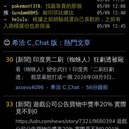
→ 
pokemon1318
: 找最靠賽的那個
推 
Gundam08MS
: 歐印菲比啾比
→ 
helulu
: 根據之前經驗就選自己喜歡的，之前有
人跑模擬但也差很遠
😊
希洽 C_Chat 版：熱門文章
30
[新聞] 印度男二刷《蜘蛛人》狂劇透被毆
看《蜘蛛人》變全武行！印度男「二刷狂劇
透」 觀眾暴怒打成一團 2026年08月9日
14:53 記者陳宛貞／綜合外電報導 漫威最新大作
access4096
·
希洽 C_Chat
·
56分鐘前
《蜘蛛人：重生日》（Spider-Man: Brand New
Day）席捲全球之際，印度一 間電影院卻上演真
33
[新聞] 遊戲公司公告寶物中獎率20% 實際
實版大亂鬥。一名二刷的男性觀眾因在放映中不
竟不到0
斷向女伴劇透，惹怒周圍 其他觀眾，雙方爭執
https://udn.com/news/story/7321/9680394 遊戲
迅速升級為全武行，導致整個影廳大亂，影片在