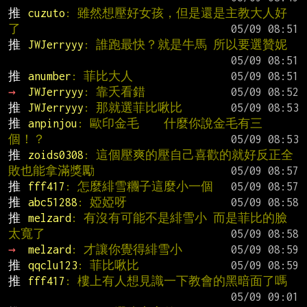
推 
cuzuto
: 雖然想壓好女孩，但是還是主教大人好
了
推 
JWJerryyy
: 誰跑最快？就是牛馬 所以要選贊妮
推 
anumber
: 菲比大人
→ 
JWJerryyy
: 靠夭看錯
推 
JWJerryyy
: 那就選菲比啾比
推 
anpinjou
: 歐印金毛    什麼你說金毛有三
個！？
推 
zoids0308
: 這個壓爽的壓自己喜歡的就好反正全
敗也能拿滿獎勵
推 
fff417
: 怎麼緋雪糰子這麼小一個
推 
abc51288
: 婭婭呀
推 
melzard
: 有沒有可能不是緋雪小 而是菲比的臉
太寬了
→ 
melzard
: 才讓你覺得緋雪小
推 
qqclu123
: 菲比啾比
推 
fff417
: 樓上有人想見識一下教會的黑暗面了嗎