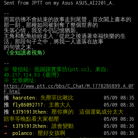
Sent from JPTT on my Asus ASUS_AI2201_A.

--

而當彷彿不會結束的故事走到尾聲，首次闔上書本的
那一刻，那種如同被剝奪了整個世界的

失落心情，我至今仍記憶猶新。

主角和配角紛紛走入「從此之後過著幸福快樂的生
活」那段句子之中，將我一人遺落在故事

的句號之末。                                  
《全知讀者視角》
※ 發信站: 批踢踢實業坊(ptt.cc), 來自: 
※ 文章網址: 
https://www.ptt.cc/bbs/C_Chat/M.1778286899.A.0F
F.html
推 
hasroten
: 先壓菲比啾比
推 
fly86092717
: 主教大人
推 
t3791913then
: 壓你爽的  這個運氣成分太大  
賠率等晚點看大家都壓
→ 
t3791913then
: 誰會變動
→ 
polanco
: 壓好女孩啊