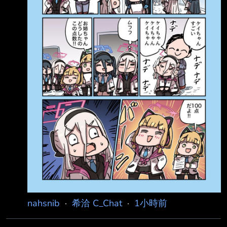
0g.jpg 桃：看啊優香，多虧了你，我考了滿分
（護貝考卷） 優：我已經聽說了喔
nahsnib
·
希洽 C_Chat
·
1小時前