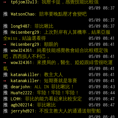
→ 
tp6jom32ul3
: 我壓卡提，感覺技能比較強
推 
WatsonChao
: 賠率要晚點壓才會變吧
推 
long9487
: 菲比啾比
推 
Heisenberg29
: 上次對岸有人算機率，結果亞服
全miss，結論選看得
→ 
Heisenberg29
: 順眼的
推 
wow324361
: 純看技能感覺教會組合比較穩定強
吧，西西損人不利己，
→ 
wow324361
: 來攪局的，醫生、婭婭跟緋雪很吃運
氣
推 
katanakiller
: 教主大人
→ 
katanakiller
: 短期賽就是靠賽
推 
dearjohn
: ALL IN 菲比啾比！
推 
HuaYe2222
: 牢陸！牢陸！牢陸！
推 
LCHH
: 菲比的能力看起來比較安定
推 
agb202214
: 菲比啾比
推 
jerryhd921
: 不投主教大人的通通送朝聖船