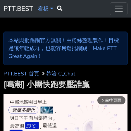
PTT.BEST
看板
本站與批踢踢官方無關！由粉絲整理製作！目標
是讓年輕族群，也能容易逛批踢踢！Make PTT
Great Again！
PTT.BEST 首頁
希洽 C_Chat
[鳴潮] 小團快跑要壓誰贏
前往頁面
arrow_forward_ios