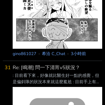
gino861027
·
希洽 C_Chat
·
3小時前
31
Re: [鳴潮] 問一下清宵v5狀況？
: 目前看下來，好像就比醫生好一點的感覺，但
是偏斜隊的狀況本來就這麼尷尬 : 目前手上有
400抽，還可以換2鏈，但是清宵的狀況怎麼樣
都讓人感覺直接去等狐狸上3 鏈? : 還比較有cp值
: 更何況狐狸還有鎖冥要抽 : 有拉表仙人簡評清