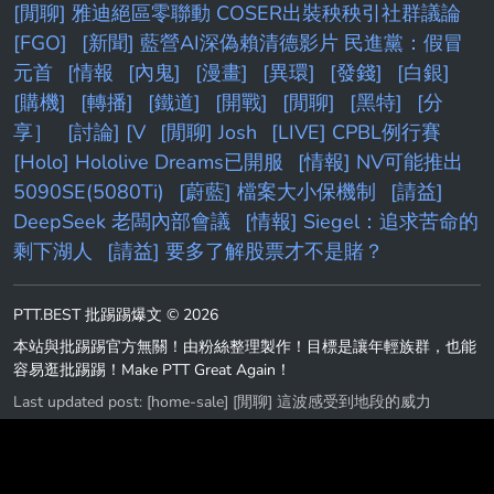
[閒聊] 雅迪絕區零聯動 COSER出裝秧秧引社群議論
[FGO]
[新聞] 藍營AI深偽賴清德影片 民進黨：假冒
元首
[情報
[內鬼]
[漫畫]
[異環]
[發錢]
[白銀]
[購機]
[轉播]
[鐵道]
[開戰]
[閒聊]
[黑特]
[分
享］
[討論] [V
[閒聊] Josh
[LIVE] CPBL例行賽
[Holo] Hololive Dreams已開服
[情報] NV可能推出
5090SE(5080Ti)
[蔚藍] 檔案大小保機制
[請益]
DeepSeek 老闆內部會議
[情報] Siegel：追求苦命的
剩下湖人
[請益] 要多了解股票才不是賭？
PTT.BEST 批踢踢爆文 © 2026
本站與批踢踢官方無關！由粉絲整理製作！目標是讓年輕族群，也能
容易逛批踢踢！Make PTT Great Again！
Last updated post:
[home-sale] [閒聊] 這波感受到地段的威力
Last updated at: 2026-08-09 19:04:04