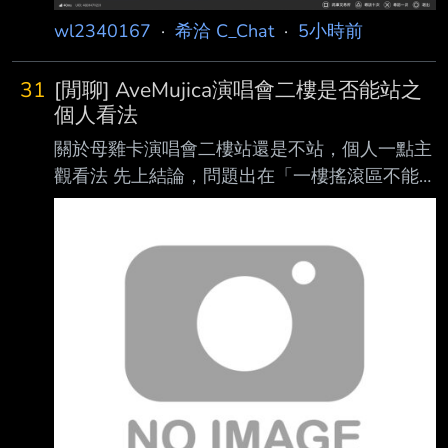
wl2340167
·
希洽 C_Chat
·
5小時前
31
[閒聊] AveMujica演唱會二樓是否能站之
個人看法
關於母雞卡演唱會二樓站還是不站，個人一點主
觀看法 先上結論，問題出在「一樓搖滾區不能
坐」，而不是二樓能不能站 我在日本參加過的
演唱會，基本上一樓區域都會準備塑膠椅（不過
參加的還不夠多，不確定 是否每場都這樣） 除
了讓一樓的人不用站整場，同時放椅子獲得較大
的前後空間，也可以取得比較良好的視野 然後
整場演唱會基本上就是想坐就坐想站就站，甚至
樂手還會call觀眾站起來嗨，中間mc環 節再坐下
來休息。 但是台灣場情況就不一樣了，一樓搖
滾區全站，擠得像沙丁魚，除了累以外視野還
差，身高 矮一點的更是只能看前面的頭看整