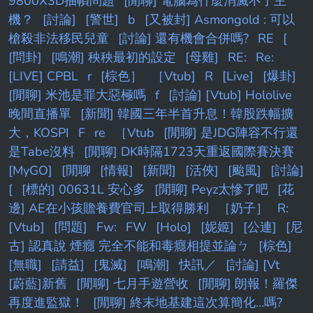
9800X3D抽幀問題
[閒聊] 電腦為什麼消滅不了主
機？
[討論]
[警世]
b
[又被封] Asmongold : 可以
槍殺非法移民兒童
[討論] 還有機會合併嗎?
RE
[
[問卦]
[鳴潮] 秧秧最初的設定
[母雞]
RE:
Re:
[LIVE] CPBL
r
[棕色］
［Vtub]
R
[Live]
[爆卦]
[閒聊] 米池是罪大惡極嗎
f
[討論] [Vtub] Hololive
晚間直播單
[新聞] 韓國三年半首升息！韓股跌幅擴
大，KOSPI
F
re
［Vtub
[閒聊] 是JDG陣容不行還
是Tabe沒料
[閒聊] DK時隔1723天重返國際賽決賽
[MyGO]
[閒聊
[情報]
[新聞]
[活俠]
[颱風]
[討論]
[
[標的] 00631L 安心多
[閒聊] Peyz太慘了吧
[花
邊] AE在小孩贍養費官司上取得勝利
［奶子］
R:
[Vtub]
[問題]
Fw:
FW
[Holo]
[妮姬]
[公連]
[尼
古] 認真說 煙癮 完全不能和毒癮相提並論ㄅ
[棕色]
[無職]
[請益]
[鬼滅]
[鳴潮]
快訊／
[討論] [Vt
[蔚藍]新舊
[閒聊] 七月手遊營收
[閒聊] 朗報！羅傑
再度進監獄！
[閒聊] 終末地基建這次算簡化...嗎?