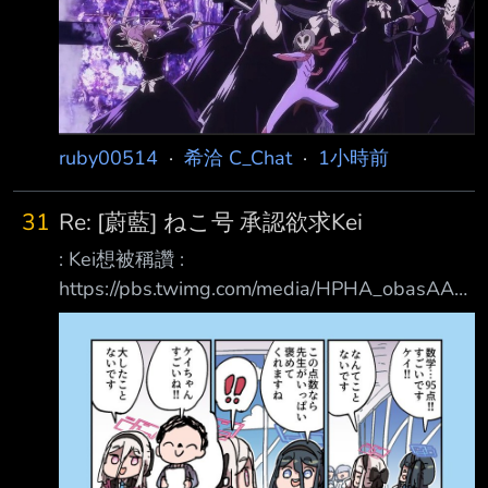
ruby00514
·
希洽 C_Chat
·
1小時前
31
Re: [蔚藍] ねこ号 承認欲求Kei
: Kei想被稱讚 :
https://pbs.twimg.com/media/HPHA_obasAAzi
Hp.jpg : 謙虛小桃 :
https://pbs.twimg.com/media/HPMHJe5a8AA_j
E1.jpg 小桃的報告
https://x.com/nekogoing/status/208638046956
2868135
https://pbs.twimg.com/media/HPRP6jPaEAA9z