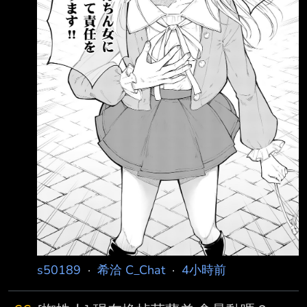
絕他 https://i.imgur.com
s50189
·
希洽 C_Chat
·
4小時前