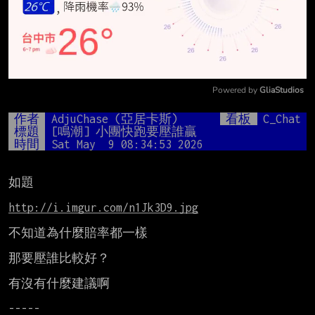
Powered by 
GliaStudios
Mute
作者
AdjuChase (亞居卡斯)
看板
C_Chat
標題
[鳴潮] 小團快跑要壓誰贏
時間
Sat May  9 08:34:53 2026
如題

http://i.imgur.com/n1Jk3D9.jpg
不知道為什麼賠率都一樣

那要壓誰比較好？

有沒有什麼建議啊

-----
