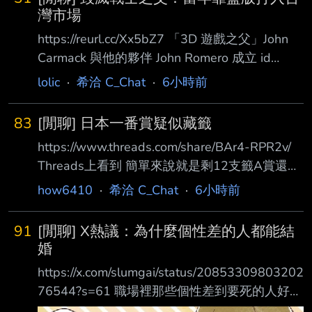
賞，也只是在大獎比較晚抽中時，能幫忙銷售剩
灣市場
餘商品 但對於早早就被抽中大賞的非洲套卻毫
https://reurl.cc/Xx5bZ7 「3D 遊戲之父」John
無幫助 所以商家跟顧客的關係，並不是莊家跟
Carmack 與他的夥伴 John Romero 成立 id
賭客，而是賭客跟賭客 顧客有得知當前中獎率
Software 後， 於 1993 年推出的《毀滅戰士》
lolic
·
希洽 C_Chat
·
6小時前
與決定進場時機的優勢 商店能做的則是隱瞞真
（DOOM）被視為是現代 FPS 遊戲的奠基之作
實中獎率，也就是藏籤 可以說這個機制就是在
之一， 直到現在全球還是有許多粉絲。 John
懲罰誠實的商家 因為你不藏就根本沒有辦法有
83
[閒聊] 日本一番賞疑似藏籤
Romero 也公開分享初代《毀滅戰士》的發行策
穩定收益
https://www.threads.com/share/BAr4-RPR2v/
略， 表示這個傳奇遊戲系列的成功與台灣上個
Threads上看到 簡單來說就是剩12支籤A賞還沒
世紀的遊戲市場有關， 他們也知道當時台灣
出 事主想直接包套 店家說規則是每人5抽 事主
100% 會有人複製試玩章節轉賣， 因此當時就
how6410
·
希洽 C_Chat
·
6小時前
跟女友分頭10抽都沒出A 想著就重新排隊買完剩
不如「就地合法」。 其實從一開始，或許
下的2抽 卻被其中一個店員阻止 宣稱已有人包了
91
[閒聊] X熱議：為什麼個性差的人都能結
但是事主在現場確認其他客人都不是消費那組一
婚
番賞的 商店直接下架剩下的東西 --
https://x.com/slumgai/status/20853309803202
76544?s=61 職場裡那些個性差到要死的人好像
都結婚了，他們到底是怎麼結得了婚的？ 網