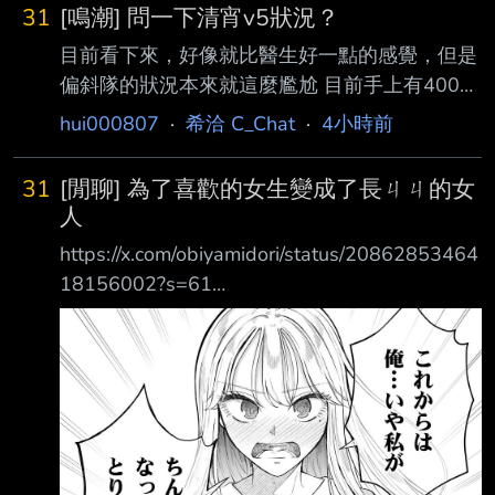
播會有比較麻煩的問題要處理 就差一點啊鳥
31
[鳴潮] 問一下清宵v5狀況？
熊！ 差一點就讓你齁大 V 開台玩活俠傳了啊！ -
目前看下來，好像就比醫生好一點的感覺，但是
-
偏斜隊的狀況本來就這麼尷尬 目前手上有400
抽，還可以換2鏈，但是清宵的狀況怎麼樣都讓
hui000807
·
希洽 C_Chat
·
4小時前
人感覺直接去等狐狸上3鏈都 還比較有cp值 更何
況狐狸還有鎖冥要抽 有拉表仙人簡評清宵狀況
31
[閒聊] 為了喜歡的女生變成了長ㄐㄐ的女
嗎 --
人
https://x.com/obiyamidori/status/20862853464
18156002?s=61
https://i.imgur.com/1y0CuU2.jpeg 接下來俺…不
是我會作為有ㄐㄐ的女人負起責任的！ 為什麼
會變成這樣呢
https://i.imgur.com/HM7fWqJ.jpeg 從小王子系
女生 被笑說是不是長著ㄐㄐ啊 國中時那位男生
竟然就來告白了
https://i.imgur.com/jCwaQDJ.jpeg 不管幾次都拒