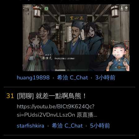
滅門跟大師兄說相聲結局，接著看攻略讀檔回武
林大會衝高戰術進西武林 第二輪達成小師妹+師
父+殺人魔結緣才知道會變成大法師 最後因為李
富貴好感衝太高只能怪味小師妹西武林結尾 第
三輪魔王線達成結緣後，讀檔回頭走病歿和子夜
寄君書 還好有先跑bad end，不然真的看完魔王
線那麼甜的結尾後應該會跑不下去
https://i.imgur.com/fbjIfDe.jpeg 雖然可能還有很
多劇情沒玩到，但現在覺得為何三師兄會把小師
huang19898
·
希洽 C_Chat
·
3小時前
妹嫁給瑞
31
[閒聊] 就差一點啊鳥熊！
https://youtu.be/BICt9K624Qc?
si=PUdsi2VDnvLLszOn 原直播
https://www.youtube.com/live/3j_Vk9KgDD4?
starfishkira
·
希洽 C_Chat
·
5小時前
si=DeNBpqlEIRrjOc-8 日文 MOD 還沒轉正 直