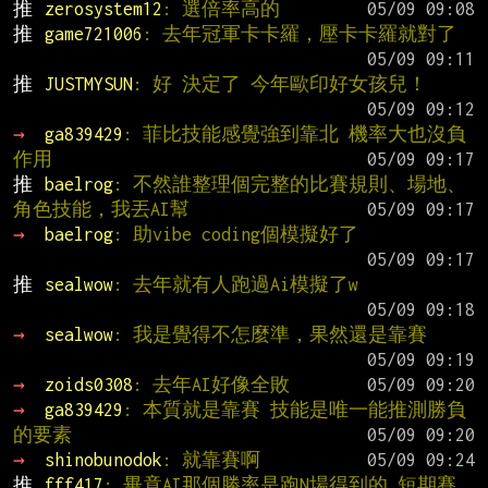
推 
zerosystem12
: 選倍率高的
推 
game721006
: 去年冠軍卡卡羅，壓卡卡羅就對了
推 
JUSTMYSUN
: 好 決定了 今年歐印好女孩兒！
→ 
ga839429
: 菲比技能感覺強到靠北 機率大也沒負
作用
推 
baelrog
: 不然誰整理個完整的比賽規則、場地、
角色技能，我丟AI幫
→ 
baelrog
: 助vibe coding個模擬好了
推 
sealwow
: 去年就有人跑過Ai模擬了w
→ 
sealwow
: 我是覺得不怎麼準，果然還是靠賽
→ 
zoids0308
: 去年AI好像全敗
→ 
ga839429
: 本質就是靠賽 技能是唯一能推測勝負
的要素
→ 
shinobunodok
: 就靠賽啊
推 
fff417
: 畢竟AI那個勝率是跑N場得到的 短期賽