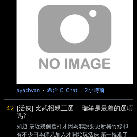
但我畫BL漫畫 我從沒不倫過但我也畫不倫漫畫
Bad Girl https://x.com/badgirl_anime 公式不倫
https://x.com/nikumarusuisann/status/2074424
084700774502 --
ayachyan
·
希洽 C_Chat
·
2小時前
42
[活俠] 比武招親三選一 瑞笙是最差的選項
嗎?
如題 最近幾個禮拜才因為聽說要更新梅竹線和
有不少日本師兄加入才開始玩活俠 第一輪進了