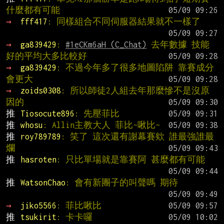
什麼都有可能
→ 
fff417
: 同樣組合不同伺服器結果就不一樣了
→ 
ga839429
: 
#1eCKm6aH (C_Chat)
 去年數據 技能
好的平均大多比較好
→ 
ga839429
: 不過今年多了很多地圖陷阱 靠賽成分
會更大
→ 
zoids0308
: 所以師徒2人組去年那麼慘不是沒原
因的
推 
Tiosocute896
: 先壓菲比
推 
whosu
: Allin主教大人 菲比~啾比~
推 
roy789789
: 笑了 這次還有謝幕賽欸 誰最強誰最
爛
推 
hasroten
: 只比單場就是靠賽阿 甚麼都有可能
推 
WatsonChao
: 會有新團子的叫聲嗎 期待
→ 
jiko5566
: 菲比啾比
推 
tsukirit
: 卡卡囉