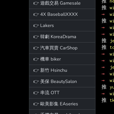
推 
n
👉 遊戲交易 Gamesale
推 
w
👉 4X BaseballXXXX
→ 
w
推 
w
👉 Lakers
→ 
w
→ 
w
👉 韓劇 KoreaDrama
推 
j
推 
t
👉 汽車買賣 CarShop
→ 
w
👉 機車 biker
→ 
w
→ 
j
👉 新竹 Hsinchu
→ 
w
→ 
w
👉 美保 BeautySalon
推 
y
👉 串流 OTT
→ 
w
推 
t
👉 歐美影集 EAseries