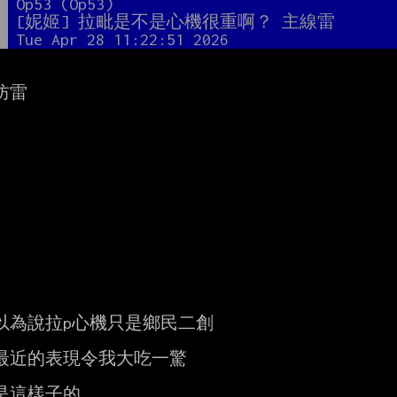
者
Op53 (Op53)
題
[妮姬] 拉毗是不是心機很重啊？ 主線雷
間
Tue Apr 28 11:22:51 2026
雷

以為說拉p心機只是鄉民二創

最近的表現令我大吃一驚

是這樣子的
