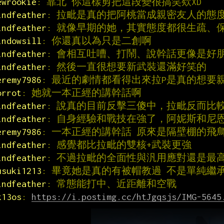
ewrookie
: 靠北 你這樣剪把這段變很搞笑欸XD
indfeather
: 拉毗是真的把阿桃當成親密友人的態
indfeather
: 就像早期的她，其實態度都很生疏、
indowsill
: 你還真以為只是二創啊
indfeather
: 會相互吐嘈、打鬧、說幹話更像是好
indfeather
: 然後一直很想要新武裝還滿好笑的
eremy7986
: 最近的劇情都看得出來拉P是真的想要
orrot
: 她就一本正經的講幹話啊
indfeather
: 說真的目前反擊三傻中，拉毗反而比
indfeather
: 自身經驗和戰技在強了，阿妮斯和尼
eremy7986
: 一本正經的講幹話 原來是隔壁棚的飛
indfeather
: 感覺都比拉毗的雙核+武裝更強
indfeather
: 不過拉毗的全面性與汎用應對還是最
usuki1213
: 畢竟她是真的有被帽教過 不是單純繼
indfeather
: 常態能打中、近距離和空戰
k13os
: 
https://i.postimg.cc/htJgqsjs/IMG-5645