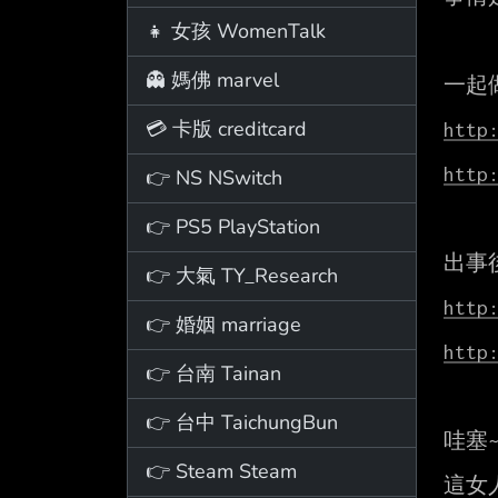
👧 女孩 WomenTalk
👻 媽佛 marvel
一起
💳 卡版 creditcard
http
http
👉 NS NSwitch
👉 PS5 PlayStation
出事後
👉 大氣 TY_Research
http
👉 婚姻 marriage
http
👉 台南 Tainan
👉 台中 TaichungBun
哇塞~
👉 Steam Steam
這女