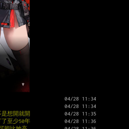
不是想開就開
了至少50年
驗可能比她高