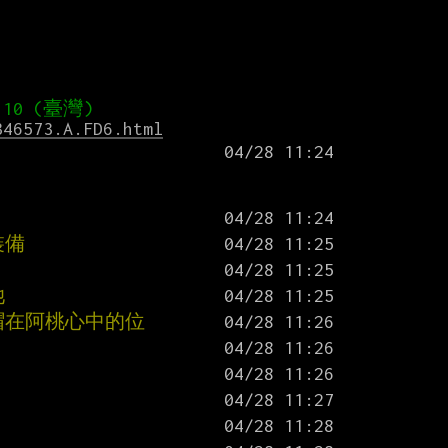
346573.A.FD6.html
裝備
她
帽在阿桃心中的位