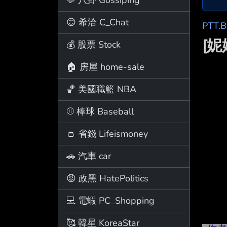
😊 希洽 C_Chat
PTT.
[
💰 股票 Stock
🏠 房屋 home-sale
🏀 美國職籃 NBA
⚾ 棒球 Baseball
👛 省錢 Lifeismoney
🚗 汽車 car
😡 政黑 HatePolitics
💻 電蝦 PC_Shopping
🥰 韓星 KoreaStar