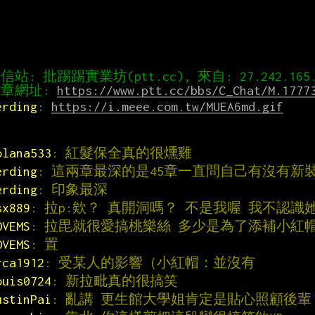
章網址: 
https://www.ptt.cc/bbs/C_Chat/M.1777
erding
: 
https://i.meee.com.tw/MUEA6md.gif
olana533
: 紅髮保全真的很燻雞
erding
: 這兩章最深的是45章一直問自己有沒有新
erding
: 印象最深
sx889
: 拉p:欸？ 真開洞嗎？ 不是我喔 我不認識
OVEMS
: 拉毘就很愛搞桃樂絲 多少是為了添補小紅
OVEMS
: 置
rca1912
: 受某人的影響（小紅帽：並沒有
ouis0724
: 新拉毗真的很搞笑
ustinPai
: 亂講 更生館大學姐肯定是貼心照顧後輩