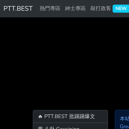
PTT.BEST
熱門專區
紳士專區
敲打政客
NEW
🔥 PTT.BEST 批踢踢爆文
本
Gre
💬 八卦 Gossiping