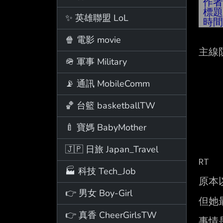
作
標
✨ 英雄聯盟 LoL
時
🍿 電影 movie
主線防
🪖 軍事 Military
📡 通訊 MobileComm
🏀 台籃 basketballTW
🍼 寶媽 BabyMother
🇯🇵 日旅 Japan_Travel
RT

🏭 科技 Tech_Job
原本
👉 男女 Boy-Girl
但她
👉 真香 CheerGirlsTW
事情