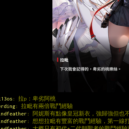
k13os
: 拉p：卑劣阿桃
erding
: 拉毗有兩倍戰鬥經驗
indfeather
: 阿妮斯有點像皇冠新衣，強歸強但也
indfeather
: 想想拉毗有豐富的戰鬥經驗，第一線打
indfeather
: 大概只有初代+二代朝聖者的戰鬥經