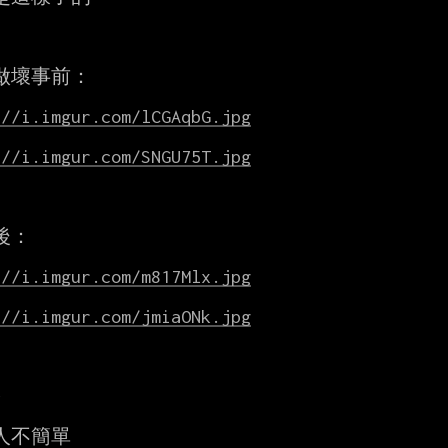
做壞事前：

://i.imgur.com/lCGAqbG.jpg
://i.imgur.com/SNGU75T.jpg
：

://i.imgur.com/m817Mlx.jpg
://i.imgur.com/jmiaONk.jpg


人不簡單
