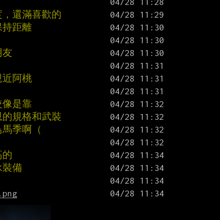
度，還滿喜歡的
保持距離
朋友
親近阿桃
較像是靠
恩的規格和武裝
鳥馬季啊（
高的
承裝備
.png