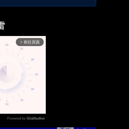
雷
前往頁面
arrow_forward_ios
Powered by 
GliaStudios