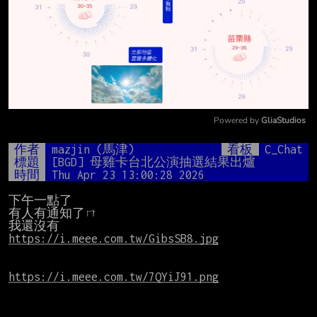
Powered by 
GliaStudios
Mute
作者
mazjin (馬津)
看板
C_Chat
標題
[BGD] 母雞卡台北公演抽選結果出爐
時間
Thu Apr 23 13:00:28 2026
下午一點了

有人有通知了ㄇ

https://i.meee.com.tw/GibsSB8.jpg
https://i.meee.com.tw/7QYiJ91.png