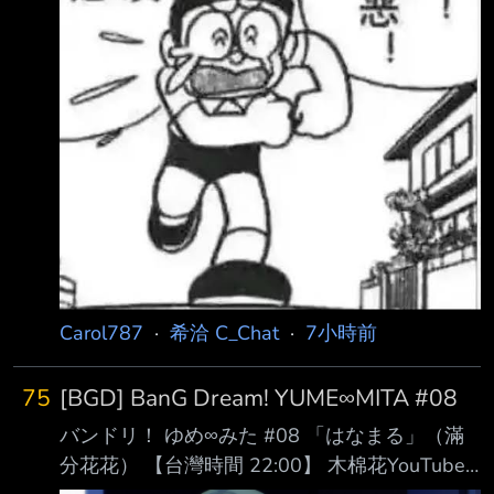
Carol787
·
希洽 C_Chat
·
7小時前
75
[BGD] BanG Dream! YUME∞MITA #08
バンドリ！ ゆめ∞みた #08 「はなまる」（滿
分花花） 【台灣時間 22:00】 木棉花YouTube