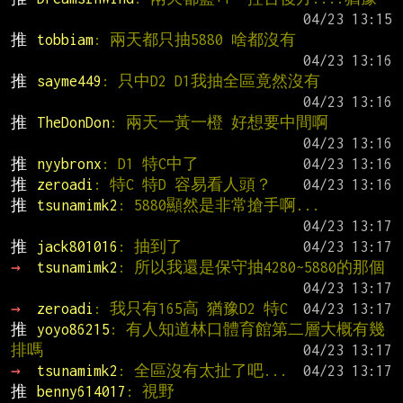
推 
tobbiam
: 兩天都只抽5880 啥都沒有
推 
sayme449
: 只中D2 D1我抽全區竟然沒有
推 
TheDonDon
: 兩天一黃一橙 好想要中間啊
推 
nyybronx
: D1 特C中了
推 
zeroadi
: 特C 特D 容易看人頭？
推 
tsunamimk2
: 5880顯然是非常搶手啊...
推 
jack801016
: 抽到了
→ 
tsunamimk2
: 所以我還是保守抽4280~5880的那個
→ 
zeroadi
: 我只有165高 猶豫D2 特C
推 
yoyo86215
: 有人知道林口體育館第二層大概有幾
排嗎
→ 
tsunamimk2
: 全區沒有太扯了吧...
推 
benny614017
: 視野