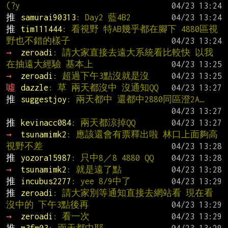
(?y
推 
samurai90313
: Day2 藍4B2
推 
tim111444
: 看視野 特AB幾乎都在腳下 4880區視
野也不錯的樣子
→ 
zeroadi
: 請大家直接去遠大系統看比較快 以我
在抽遠大經驗 基本上
→ 
zeroadi
: 超過下午3點沒就是沒
噓 
dazzle
: 草 兩天都沒中 沒通知QQ
推 
suggestjoy
: 兩天都中 還都中2880同區澄2A…
推 
kevinacc084
: 兩天都涼掉QQ
→ 
tsunamimk2
: 應該還會有票釋出啦 林口上面夠高 
視野不差
推 
yozora15987
: 只中8／8 4880 QQ
→ 
tsunamimk2
: 就是遠了點
推 
incubus2277
: yee 8/9中了
推 
zeroadi
: 請大家別等通知直接去網站看 現在看
沒中的 下午3點後再
→ 
zeroadi
: 看一次