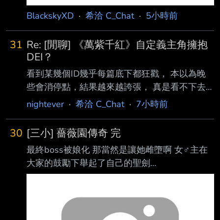
BlackskyXD
·
希洽 C_Chat
·
5小時前
31
Re: [閒聊] 《萬紫千紅》自定義主角擁抱
DEI？
看到某幾個ID幾乎每篇底下都狂戳， 本以為晚
些會消停點，結果越來越誇張， 真是看不下去
就問那些人一個問題： 你/妳 FE玩家嗎？ 不是
nightever
·
希洽 C_Chat
·
7小時前
那你/妳們是在跳腳什麼？？？？？ （就問你們
根本不是，那在吠吠什麼？） /// 我不算死忠FE
30
[三小] 薔薇園傳奇 完
粉-- /風花雪月四線全通關，遊玩時數大概800+
最終boss被娘化 那當然是讓她雌墮啊 女♂主在
（本命：帝彌托利！） /風花雪月無雙紅藍通
大家的鼓勵下舉起了自己的聖劍
關，遊玩時數大概300+ （黃沒通關單純庫洛德
https://imgpoi.com/i/OFNE8G.png 操你全家
被寫的好糟，我玩不下去） /閹割雞含邪龍之
啊！ https://imgpoi.com/i/OFNBRB.png 最後命
章，重頭全破三次，遊玩時數大概600+ 以上三
運(娘)在男女主的齊心協力(３Ｐ)下回歸自然
款，在初始選角時都沒有稱呼男女，只有名字和
https://imgpoi.com/i/OFNVL9.png 男主齊格短暫
模樣，但視