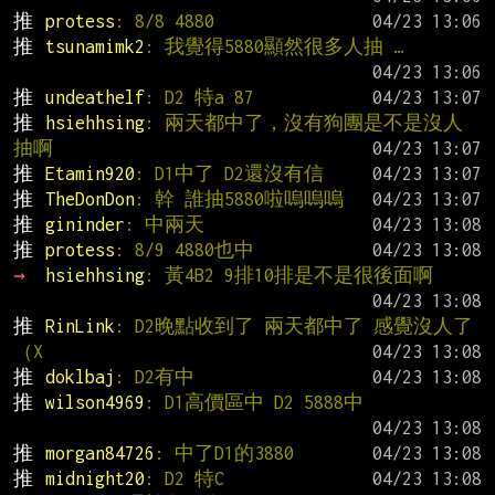
推 
protess
: 8/8 4880
推 
tsunamimk2
: 我覺得5880顯然很多人抽 …
推 
undeathelf
: D2 特a 87
推 
hsiehhsing
: 兩天都中了，沒有狗團是不是沒人
抽啊
推 
Etamin920
: D1中了 D2還沒有信
推 
TheDonDon
: 幹 誰抽5880啦嗚嗚嗚
推 
gininder
: 中兩天
推 
protess
: 8/9 4880也中
→ 
hsiehhsing
: 黃4B2 9排10排是不是很後面啊
推 
RinLink
: D2晚點收到了 兩天都中了 感覺沒人了
（X
推 
doklbaj
: D2有中
推 
wilson4969
: D1高價區中 D2 5888中
推 
morgan84726
: 中了D1的3880
推 
midnight20
: D2 特C