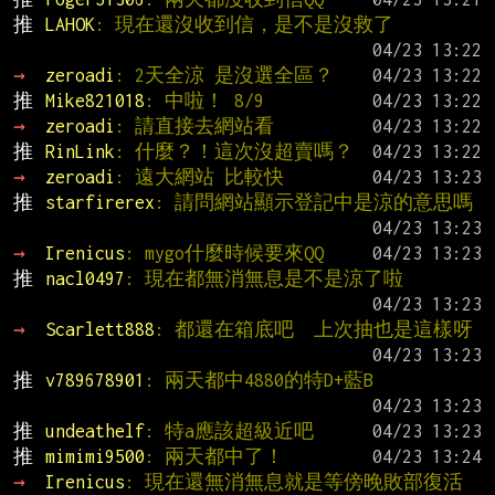
推 
LAHOK
: 現在還沒收到信，是不是沒救了
→ 
zeroadi
: 2天全涼 是沒選全區？
推 
Mike821018
: 中啦！ 8/9
→ 
zeroadi
: 請直接去網站看
推 
RinLink
: 什麼？！這次沒超賣嗎？
→ 
zeroadi
: 遠大網站 比較快
推 
starfirerex
: 請問網站顯示登記中是涼的意思嗎
→ 
Irenicus
: mygo什麼時候要來QQ
推 
nacl0497
: 現在都無消無息是不是涼了啦
→ 
Scarlett888
: 都還在箱底吧  上次抽也是這樣呀
推 
v789678901
: 兩天都中4880的特D+藍B
推 
undeathelf
: 特a應該超級近吧
推 
mimimi9500
: 兩天都中了！
→ 
Irenicus
: 現在還無消無息就是等傍晚敗部復活