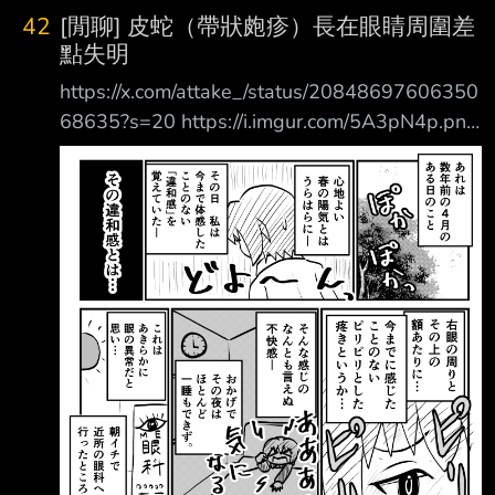
小林直人(39) J少尉(灰色的迷宮) 黑豹逹奧、草
42
[閒聊] 皮蛇（帶狀皰疹）長在眼睛周圍差
原狼德拉姆(BEASTARS) 仙石綾芽(灰色：幻影
點失明
扳機) 大西沙織(34) 拉·芙利亞·立赫班(噬血狂襲)
https://x.com/attake_/status/20848697606350
村上繪美(人生) 菲雅娜·雷·奧地西亞(精靈使的劍
68635?s=20 https://i.imgur.com/5A3pN4p.png
舞) 亞歷山大·蘇絲(東京七姐妹) 澤村·史賓瑟·英梨
那是幾年前四月的一天。 在舒適的春日陽光下
梨(不起眼女主角培育法)
—— 那天，我感受到了一種前所未有的「違和
感」。 那種違和感究竟是…… 右眼周圍和額頭附
近…… 有一種前所未有的刺痛感…… 那種難以言喻
的不適感—— 因為這樣，那一晚我幾乎徹夜難
眠。 （啊啊啊——好在意——） 這明顯是眼睛
出了問題…… 一早我就去了附近的眼科…… 眼科醫
生：啊——這是……「帶狀皰