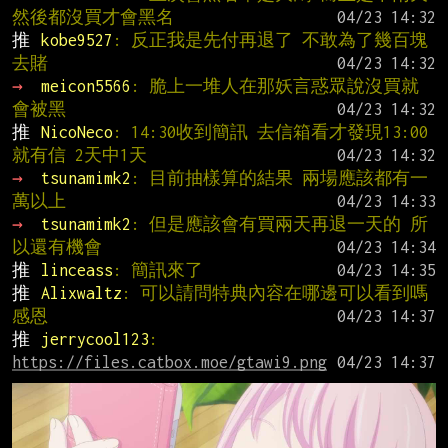
然後都沒買才會黑名
推 
kobe9527
: 反正我是先付再退了 不敢為了幾百塊
去賭
→ 
meicon5566
: 脆上一堆人在那妖言惑眾說沒買就
會被黑
推 
NicoNeco
: 14:30收到簡訊 去信箱看才發現13:00
就有信 2天中1天
→ 
tsunamimk2
: 目前抽樣算的結果 兩場應該都有一
萬以上
→ 
tsunamimk2
: 但是應該會有買兩天再退一天的 所
以還有機會
推 
linceass
: 簡訊來了
推 
Alixwaltz
: 可以請問特典內容在哪邊可以看到嗎 
感恩
推 
jerrycool123
: 
https://files.catbox.moe/gtawi9.png