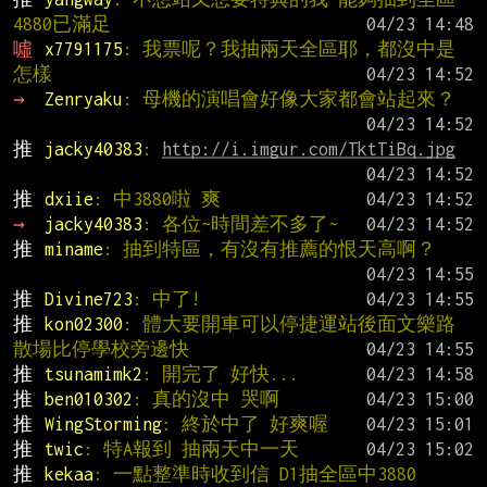
4880已滿足
噓 
x7791175
: 我票呢？我抽兩天全區耶，都沒中是
怎樣
→ 
Zenryaku
: 母機的演唱會好像大家都會站起來？
推 
jacky40383
: 
http://i.imgur.com/TktTiBq.jpg
推 
dxiie
: 中3880啦 爽
→ 
jacky40383
: 各位~時間差不多了~
推 
miname
: 抽到特區，有沒有推薦的恨天高啊？
推 
Divine723
: 中了!
推 
kon02300
: 體大要開車可以停捷運站後面文樂路 
散場比停學校旁邊快
推 
tsunamimk2
: 開完了 好快...
推 
ben010302
: 真的沒中 哭啊
推 
WingStorming
: 終於中了 好爽喔
推 
twic
: 特A報到 抽兩天中一天
推 
kekaa
: 一點整準時收到信 D1抽全區中3880