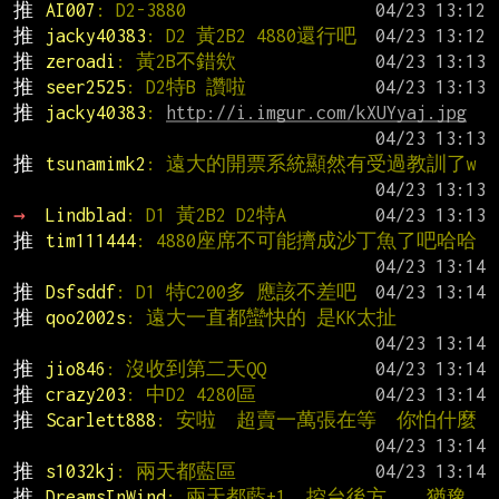
推 
AI007
: D2-3880
推 
jacky40383
: D2 黃2B2 4880還行吧
推 
zeroadi
: 黃2B不錯欸
推 
seer2525
: D2特B 讚啦
推 
jacky40383
: 
http://i.imgur.com/kXUYyaj.jpg
推 
tsunamimk2
: 遠大的開票系統顯然有受過教訓了w
→ 
Lindblad
: D1 黃2B2 D2特A
推 
tim111444
: 4880座席不可能擠成沙丁魚了吧哈哈
推 
Dsfsddf
: D1 特C200多 應該不差吧
推 
qoo2002s
: 遠大一直都蠻快的 是KK太扯
推 
jio846
: 沒收到第二天QQ
推 
crazy203
: 中D2 4280區
推 
Scarlett888
: 安啦  超賣一萬張在等  你怕什麼
推 
s1032kj
: 兩天都藍區
推 
DreamsInWind
: 兩天都藍+1  控台後方....猶豫