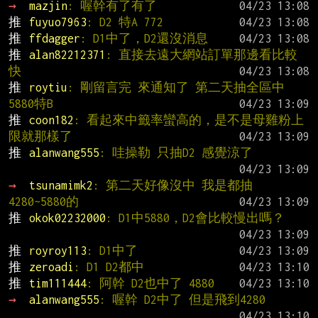
→ 
mazjin
: 喔幹有了有了
推 
fuyuo7963
: D2 特A 772
推 
ffdagger
: D1中了，D2還沒消息
推 
alan82212371
: 直接去遠大網站訂單那邊看比較
快
推 
roytiu
: 剛留言完 來通知了 第二天抽全區中
5880特B
推 
coon182
: 看起來中籤率蠻高的，是不是母雞粉上
限就那樣了
推 
alanwang555
: 哇操勒 只抽D2 感覺涼了
→ 
tsunamimk2
: 第二天好像沒中 我是都抽
4280~5880的
推 
okok02232000
: D1中5880，D2會比較慢出嗎？
推 
royroy113
: D1中了
推 
zeroadi
: D1 D2都中
推 
tim111444
: 阿幹 D2也中了 4880
→ 
alanwang555
: 喔幹 D2中了 但是飛到4280