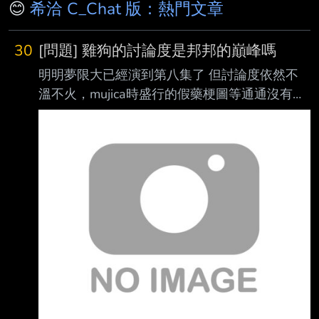
😊
希洽 C_Chat 版：熱門文章
30
[問題] 雞狗的討論度是邦邦的巔峰嗎
明明夢限大已經演到第八集了 但討論度依然不
溫不火，mujica時盛行的假藥梗圖等通通沒有復
刻的跡象 在mygo前邦邦也只能算是大家有聽過
但也不會刻意去看去了解劇情是啥，但雞狗梗圖
洗版聯 各種公眾單位都會帶點梗過去，甚至
Xpark的企鵝還被網友投票取名為Tomorin可見
影響之大 雞狗討論度或者說人氣算是邦邦的巔
峰嗎，為什麼接下來的夢限大沒能繼續延續下去
雞狗人 氣呢 --