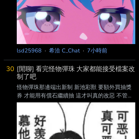
大家囉"來解決問題 結果只是壓垮肚子疼的最後
一根稻草 == --
lsd25968
·
希洽 C_Chat
·
7小時前
30
[閒聊] 看完怪物彈珠 大家都能接受檔案改
制了吧
怪物彈珠那邊端出新制 新池彩獸 要額外買抽獎
券 才能用有償石繼續抽 這才叫真的改惡 不管怎
麼計算 都是玩家吃虧 檔案這邊起碼數學算出來
是好的 這樣一比 檔案新制是不是瞬間眉清目秀
順眼多了？？ --