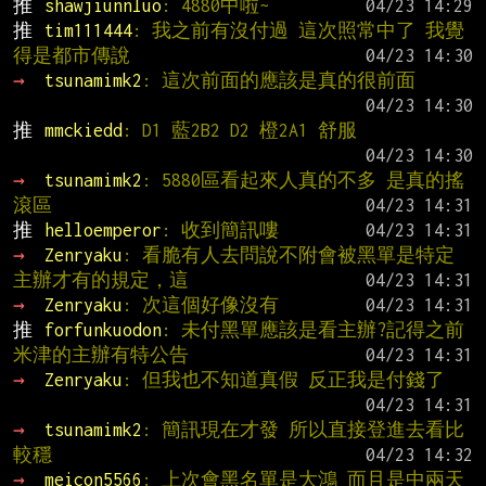
推 
shawjiunnluo
: 4880中啦~
推 
tim111444
: 我之前有沒付過 這次照常中了 我覺
得是都市傳說
→ 
tsunamimk2
: 這次前面的應該是真的很前面
推 
mmckiedd
: D1 藍2B2 D2 橙2A1 舒服
→ 
tsunamimk2
: 5880區看起來人真的不多 是真的搖
滾區
推 
helloemperor
: 收到簡訊嘍
→ 
Zenryaku
: 看脆有人去問說不附會被黑單是特定
主辦才有的規定，這
→ 
Zenryaku
: 次這個好像沒有
推 
forfunkuodon
: 未付黑單應該是看主辦?記得之前
米津的主辦有特公告
→ 
Zenryaku
: 但我也不知道真假 反正我是付錢了
→ 
tsunamimk2
: 簡訊現在才發 所以直接登進去看比
較穩
→ 
meicon5566
: 上次會黑名單是大鴻 而且是中兩天