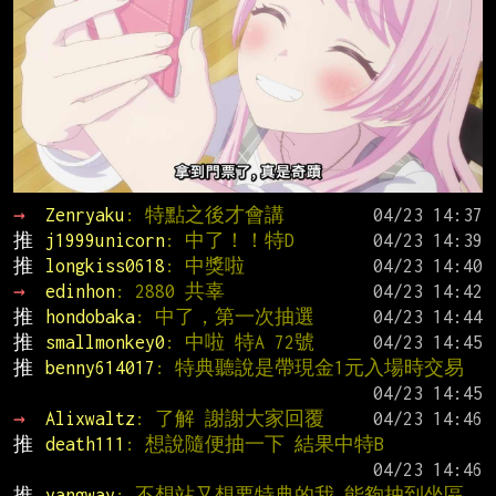
→ 
Zenryaku
: 特點之後才會講
推 
j1999unicorn
: 中了！！特D
推 
longkiss0618
: 中獎啦
→ 
edinhon
: 2880 共辜
推 
hondobaka
: 中了，第一次抽選
推 
smallmonkey0
: 中啦 特A 72號
推 
benny614017
: 特典聽說是帶現金1元入場時交易
→ 
Alixwaltz
: 了解 謝謝大家回覆
推 
death111
: 想說隨便抽一下 結果中特B
推 
yangway
: 不想站又想要特典的我 能夠抽到坐區