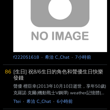
活了又死了 最終結局女主鴒為了復活男主踏上
了旅程 https://imgpoi.com/i/OFND95.png
https://imgpoi.com/i/OFN
f222051618
·
希洽 C_Chat
·
7小時前
86
[生日] 祝8/6生日的角色和聲優生日快樂
發錢
聲優 檀臣幸(2013年10月10日逝世，享年50歲)
克羅諾·克爾(機動戰士V鋼彈) weather記憶體(假
面騎士W) 干柿鬼鮫(火影忍者) 折原征也，主任
Ttei
·
希洽 C_Chat
·
6小時前
老師(飛輪少年) 天狗"布朗奇"(美食獵人TORIKO)