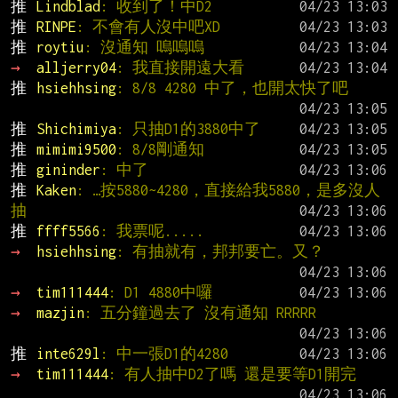
推 
Lindblad
: 收到了！中D2
推 
RINPE
: 不會有人沒中吧XD
推 
roytiu
: 沒通知 嗚嗚嗚
→ 
alljerry04
: 我直接開遠大看
推 
hsiehhsing
: 8/8 4280 中了，也開太快了吧
推 
Shichimiya
: 只抽D1的3880中了
推 
mimimi9500
: 8/8剛通知
推 
gininder
: 中了
推 
Kaken
: …按5880~4280，直接給我5880，是多沒人
抽
推 
ffff5566
: 我票呢.....
→ 
hsiehhsing
: 有抽就有，邦邦要亡。又？
→ 
tim111444
: D1 4880中囉
→ 
mazjin
: 五分鐘過去了 沒有通知 RRRRR
推 
inte629l
: 中一張D1的4280
→ 
tim111444
: 有人抽中D2了嗎 還是要等D1開完