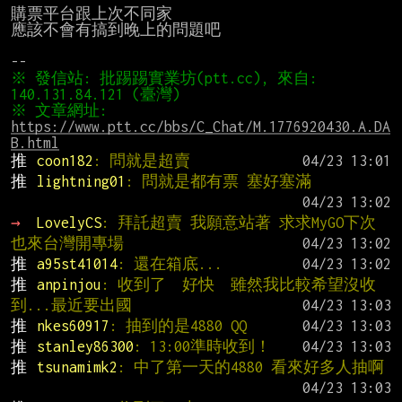
購票平台跟上次不同家

應該不會有搞到晚上的問題吧

※ 發信站: 批踢踢實業坊(ptt.cc), 來自: 
※ 文章網址: 
https://www.ptt.cc/bbs/C_Chat/M.1776920430.A.DA
B.html
推 
coon182
: 問就是超賣
推 
lightning01
: 問就是都有票 塞好塞滿
→ 
LovelyCS
: 拜託超賣 我願意站著 求求MyGO下次
也來台灣開專場
推 
a95st41014
: 還在箱底...
推 
anpinjou
: 收到了  好快  雖然我比較希望沒收
到...最近要出國
推 
nkes60917
: 抽到的是4880 QQ
推 
stanley86300
: 13:00準時收到！
推 
tsunamimk2
: 中了第一天的4880 看來好多人抽啊