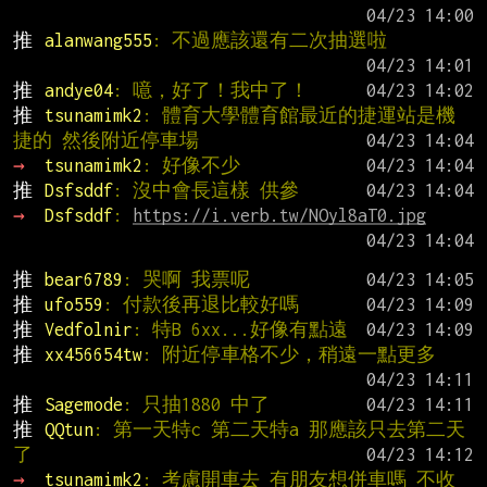
推 
alanwang555
: 不過應該還有二次抽選啦
推 
andye04
: 噫，好了！我中了！
推 
tsunamimk2
: 體育大學體育館最近的捷運站是機
捷的 然後附近停車場
→ 
tsunamimk2
: 好像不少
推 
Dsfsddf
: 沒中會長這樣 供參
→ 
Dsfsddf
: 
https://i.verb.tw/NOyl8aT0.jpg
推 
bear6789
: 哭啊 我票呢
推 
ufo559
: 付款後再退比較好嗎
推 
Vedfolnir
: 特B 6xx...好像有點遠
推 
xx456654tw
: 附近停車格不少，稍遠一點更多
推 
Sagemode
: 只抽1880 中了
推 
QQtun
: 第一天特c 第二天特a 那應該只去第二天
了
→ 
tsunamimk2
: 考慮開車去 有朋友想併車嗎 不收