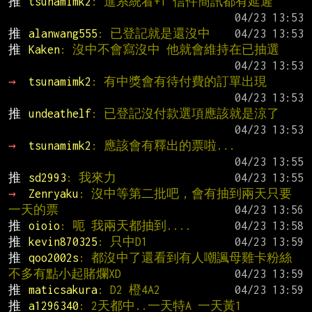
推 
tsunamimk2
: 進系統看+1 信件簡訊都有延遲
推 
alanwang555
: 已登記就是還沒中
推 
Kaken
: 沒中不會寫沒中 他就會維持在已抽選
→ 
tsunamimk2
: 有中獎會有待付費的訂單出現
推 
undeathelf
: 已登記沒付款選項應該就是涼了
→ 
tsunamimk2
: 應該會有釋出的票啦...
推 
sd2993
: 我來力
→ 
Zenryaku
: 沒中等第二批吧，會有抽到兩天只要
一天的票
推 
oioio
: 呃 我兩天都抽到....
推 
kevin870325
: 只中D1
推 
qoo2002s
: 都沒中了還看到有人嘲諷母雞卡粉絲
不多有點小起賭爛XD
推 
maticsakura
: D2 橙4A2
推 
a1296340
: 2天都中..一天特A 一天黃1