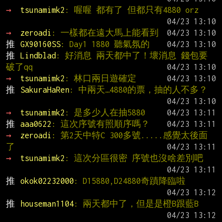
→ 
tsunamimk2
: 喔喔 都有了 但都只有4880 orz
→ 
zeroadi
: 一樣都在遠大馬上能看到
推 
GX90160SS
: Day1 1880 聽氣氛的
推 
Lindblad
: 好消息 兩天都中了！壞消息 錢包要
破了qq
→ 
tsunamimk2
: 林口兩日遊確定
推 
SakuraHaRen
: 中兩天…4880的票，抽的人不多？
→ 
tsunamimk2
: 是多少人在抽5880
推 
aaa0622
: 這次序號有照順序嗎？
→ 
zeroadi
: 第2天中特C 300多號.....感覺太後面
了
→ 
tsunamimk2
: 這次分區很密 序號也沒啥差別吧
推 
okok02232000
: D15880,D24880奇蹟降臨啦
推 
houseman1104
: 兩天都中了，但是是橙B跟藍B