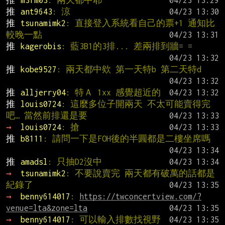
推 
m3fm03
: 兩天都中耶
推 
ant9643
: 涼
推 
tsunamimk2
: 直接登入系統看自己的票+1 通知比
較晚一點
推 
kagerobis
: 藍3B1的3排... 差兩排到牆= =
推 
kobe9527
: 兩天都中欸 第一天特b 第二天特d
推 
alljerry04
: 特Ａ 1xx 感覺超近的
推 
louis0724
: 這麼多位子開兩天 不太可能賣得完
吧… 當然前排還是要
→ 
louis0724
: 搶
推 
b8111
: 請問一下是FOH後的半圓都是二樓坐席嗎
推 
amadsl
: 只抽D2沒中
→ 
tsunamimk2
: 不要說賣完 兩天都有破萬的話都是
紀錄了
→ 
benny614017
: 
https://twconcertview.com/?
venue=lta&zone=lta
→ 
benny614017
: 可以輸入排數找視野