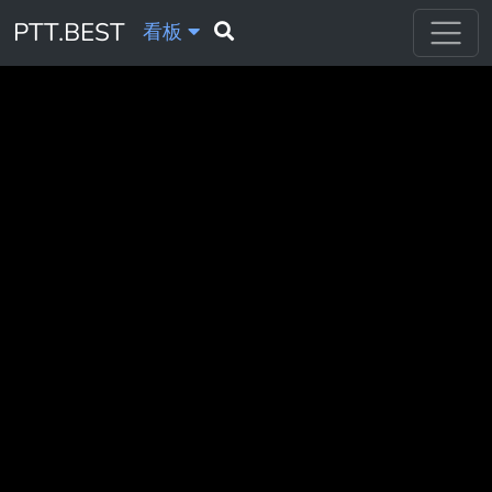
PTT.BEST
看板