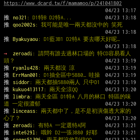
https://www.dcard.tw/f/mamamoo/p/241041802
推 
no321
: D1特B D2特A...
推 
qoo2002s
: 我可能是唯一兩天都沒中的 笑死
推 
Byakuyaou
: D1藍3B1 D2特A 要去哪天好呢…
→ 
zeroadi
: 請問有誰去過林口場的 特CD容易看人
頭？
推 
ryanlu428
: 兩天都沒 涼
推 
ErrMan001
: D1抽全區中5880… 哇操
推 
siddor
: 兩天都抽5880兩人 只中D1
推 
kukuo413117
: 兩天全涼QQ
推 
limbra
: 兩天全區 D1特A 八月的林口 特區的味
道 一定很濃郁
推 
linceass
: 兩天都中了，是不是初演傷透大家的
心了？
推 
zeroadi
: 有特A 一定選特A阿
推 
inte629l
: 哦幹 D2一張3880 好耶
推 
roger51306
: 兩天都沒收到信QQ