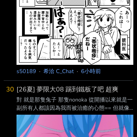
s50189
·
希洽 C_Chat
·
6小時前
30
[26夏] 夢限大08 踢到鐵板了吧 超爽
對 就是那隻兔子 那隻nonoka 從開播以來就是一
副所有人都該因為我而被治癒的心態== 但就像
肚子疼老師說的一樣 不是所有的黑暗都能被照
亮 自以為是善意對一些人來說只是毒藥而已 這
集就展現了 原本想繼續靠一成不變的"我要治癒