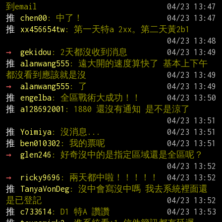
到email
推 
chen00
: 中了！
推 
xx456654tw
: 第一天特a 2xx。第二天黃2b1
→ 
gekidou
: 2天都沒收到消息
推 
alanwang555
: 遠大開的速度算快了 基本上下午
都沒看到應該就是沒
→ 
alanwang555
: 了
推 
engelba
: 全區戰術大成功！！
推 
a128692001
: 1880 還沒有通知 是不是涼了
推 
Yoimiya
: 沒消息...
推 
ben010302
: 我的票呢
→ 
glen246
: 好奇沒中的是指定區域還是全區呢？
→ 
ricky9696
: 兩天都中啦！！！！！
推 
TanyaVonDeg
: 沒中會寫沒中嗎 我去系統裡面還
是已登記
推 
c733614
: D1 特A 讚讚