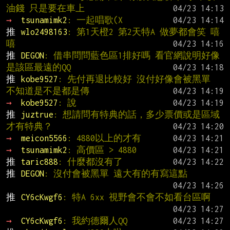
油錢 只是要在車上
→ 
tsunamimk2
: 一起唱歌(X
推 
wlo2498163
: 第1天橙2 第2天特A 做夢都會笑 嘻
嘻
推 
DEGON
: 借串問問藍色區1排好嗎 看官網說明好像
是該區最遠的QQ
推 
kobe9527
: 先付再退比較好 沒付好像會被黑單 
不知道是不是都是傳
→ 
kobe9527
: 說
推 
juztrue
: 想請問有特典的話，多少票價或是區域
才有特典？
→ 
meicon5566
: 4880以上的才有
→ 
tsunamimk2
: 高價區 > 4880
推 
taric888
: 什麼都沒有了
推 
DEGON
: 沒付會被黑單 遠大有的有寫這點
推 
CY6cKwgf6
: 特A 6xx 視野會不會不如看台區啊
→ 
CY6cKwgf6
: 我約德爾人QQ