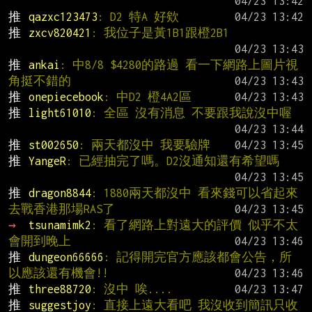
推 
qazxc123473
: D2 特A 好欸
推 
zxcv820421
: 我位子是黃1B1跟橙2B1
推 
ankai
: 中8/8 $4280的路過 看一下網路上圖片視
角挺不錯的
推 
onepiecebook
: 中D2 橙4A2區
推 
light61010
: 全區 沒有消息 不要跟我說沒中喔
推 
st002650
: 兩天都沒中 我要驗牌
推 
YangeR
: 已經抽完了嗎。D2沒通知還有希望嗎
推 
dragon8844
: 1880兩天都沒中 看來錢可以省起來
去戰香港那場RAS了
→ 
tsunamimk2
: 看了網路上對遠大的評價 似乎不太
會開到晚上
推 
dungeon66666
: 記得開完官方應該都會公告，所
以應該還有機會!!
推 
three88720
: 沒中 唉....
推 
suggestjoy
: 直接上遠大看吧 我沒收到簡訊只收