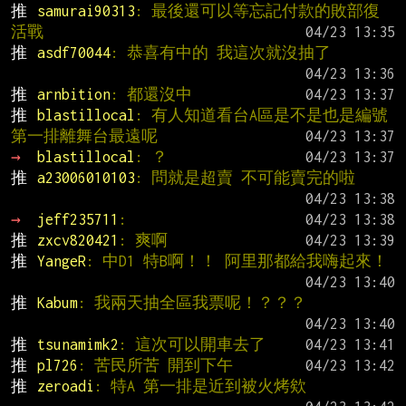
推 
samurai90313
: 最後還可以等忘記付款的敗部復
活戰
推 
asdf70044
: 恭喜有中的 我這次就沒抽了
推 
arnbition
: 都還沒中
推 
blastillocal
: 有人知道看台A區是不是也是編號
第一排離舞台最遠呢
→ 
blastillocal
: ？
推 
a23006010103
: 問就是超賣 不可能賣完的啦
→ 
jeff235711
:
推 
zxcv820421
: 爽啊
推 
YangeR
: 中D1 特B啊！！ 阿里那都給我嗨起來！
推 
Kabum
: 我兩天抽全區我票呢！？？？
推 
tsunamimk2
: 這次可以開車去了
推 
pl726
: 苦民所苦 開到下午
推 
zeroadi
: 特A 第一排是近到被火烤欸