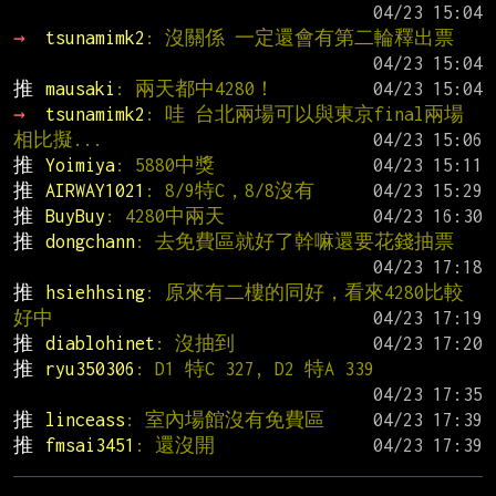
→ 
tsunamimk2
: 沒關係 一定還會有第二輪釋出票
推 
mausaki
: 兩天都中4280！
→ 
tsunamimk2
: 哇 台北兩場可以與東京final兩場
相比擬...
推 
Yoimiya
: 5880中獎
推 
AIRWAY1021
: 8/9特C，8/8沒有
推 
BuyBuy
: 4280中兩天
推 
dongchann
: 去免費區就好了幹嘛還要花錢抽票
推 
hsiehhsing
: 原來有二樓的同好，看來4280比較
好中
推 
diablohinet
: 沒抽到
推 
ryu350306
: D1 特C 327, D2 特A 339
推 
linceass
: 室內場館沒有免費區
推 
fmsai3451
: 還沒開