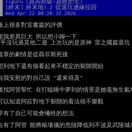
者
Tiguru (超高校級☆超絕肥宅)
題
[終末] 終末地1.2 從退坑邊緣拉回
間
Wed Apr 22 00:28:32 2026
版上很多對宜書篇的評價

跟我差異巨大 所以想小聊一下

幾乎沒玩過其他二遊 上次玩的是原神 雷之國篇退坑

篇章的劇情是從聶菲斯死後

想到地下還有個看起來不穩定的裂隙開始

自我安慰的對自己說 "還來得及"

後找阿管幫忙 在打瞌睡中夢到的情景是她毫無生氣地
可以知道阿莊對地下裂隙的看法很不樂觀

早有了自己可能會犧牲的想法

在有了阿管 能將樞壤儀的危險降低到不波及武陵城(