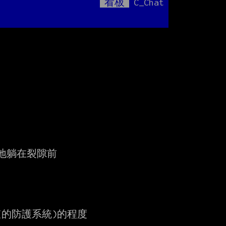
看板
C_Chat
Mute
躺在裂隙前

的防護系統)的程度
