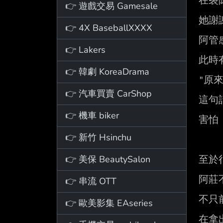
在裂
👉 遊戲交易 Gamesale
她謝
👉 4X BaseballXXXX
阿管
👉 Lakers
此時
👉 韓劇 KoreaDrama
"原來
👉 汽車買賣 CarShop
這句
👉 機車 biker
害怕

👉 新竹 Hsinchu
👉 美保 BeautySalon
至於
阿莊
👉 串流 OTT
不只
👉 歐美影集 EAseries
在拿