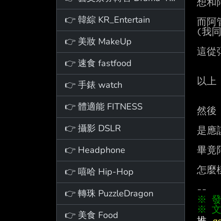
想和
👉 韓綜 KR_Entertain
而阿
(我
👉 美妝 MakeUp
這從
👉 速食 fastfood
以上

👉 手錶 watch
👉 體適能 FITNESS
然後
👉 攝影 DSLR
是應
👉 Headphone
畢竟
怎麼
👉 嘻哈 Hip-Hop
👉 轉珠 PuzzleDragon
※ 文
👉 美食 Food
推 
q