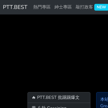
PTT.BEST
熱門專區
紳士專區
敲打政客
NEW
🔥 PTT.BEST 批踢踢爆文
本
Gre
💬 八卦 Gossiping