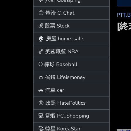
😊 希洽 C_Chat
PTT.
[終
💰 股票 Stock
🏠 房屋 home-sale
🏀 美國職籃 NBA
⚾ 棒球 Baseball
👛 省錢 Lifeismoney
🚗 汽車 car
😡 政黑 HatePolitics
💻 電蝦 PC_Shopping
🥰 韓星 KoreaStar