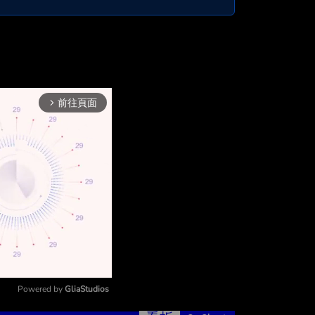
前往頁面
arrow_forward_ios
Powered by 
GliaStudios