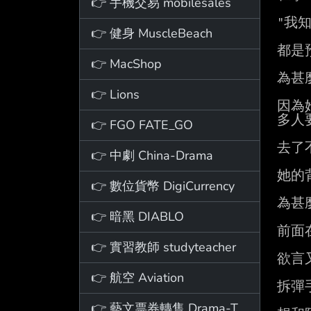
👉 手機交易 mobilesales
"我
👉 健身 MuscleBeach
都是
👉 MacShop
為甚
👉 Lions
因為
多人要
👉 FGO FATE_GO
去了
👉 中劇 China-Drama
她的
👉 數位貨幣 DigiCurrency
為甚
👉 暗黑 DIABLO
前面
👉 實習教師 studyteacher
欲言
👉 航空 Aviation
拆彈
👉 藝文票券轉售 Drama-Ticket