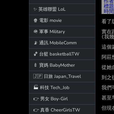
作
標
✨ 英雄聯盟 LoL
時
🍿 電影 movie
看了
🪖 軍事 Military
實在
(我
📡 通訊 MobileComm
這個
🏀 台籃 basketballTW
阿莊
🍼 寶媽 BabyMother
從她
🇯🇵 日旅 Japan_Travel
到之
🏭 科技 Tech_Job
我們
甚至
👉 男女 Boy-Girl
但現
👉 真香 CheerGirlsTW