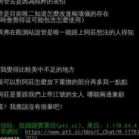
阿管去是因為純粹的害怕

管是目前唯二知道怎麼改進樞壤儀的存在

同時會覺得這可能包含怎麼使用)

弭弗在觀測站說管是唯一能跟上阿莊想法的人得知

 我覺得比較美中不足的地方

該可以對阿莊怎麼放下重擔的部分再多寫一點點

阿莊是要跟我們上帝江號的女人 哪能兩邊兼顧

樣? 我應該沒有很暈吧?

章網址: 
https://www.ptt.cc/bbs/C_Chat/M.1776
q950078
: 可以