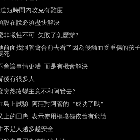
知道短時間內攻克有難度"

預設在說必須盡快解決

麼非犧牲不可 失敗了怎麼辦?

她前面找阿管會合前去看了因為侵蝕而受重傷的孩子 
死

不會讓事情更糟 而是有機會解決

背後有很多人

麼突然改變主意不和阿管去?

在島上試驗 阿莊對阿管的 "成功了嗎"

又止的回應 表示使用樞壤儀依舊有危險

手不是人越多越安全
