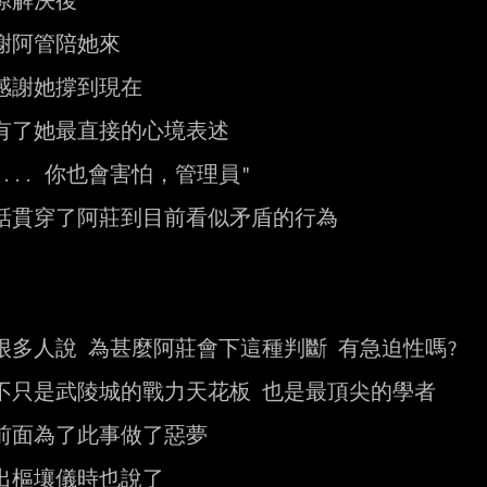
隙解決後

謝阿管陪她來

感謝她撐到現在

有了她最直接的心境表述

... 你也會害怕，管理員"

話貫穿了阿莊到目前看似矛盾的行為

很多人說 為甚麼阿莊會下這種判斷 有急迫性嗎?

不只是武陵城的戰力天花板 也是最頂尖的學者

前面為了此事做了惡夢

出樞壤儀時也說了
