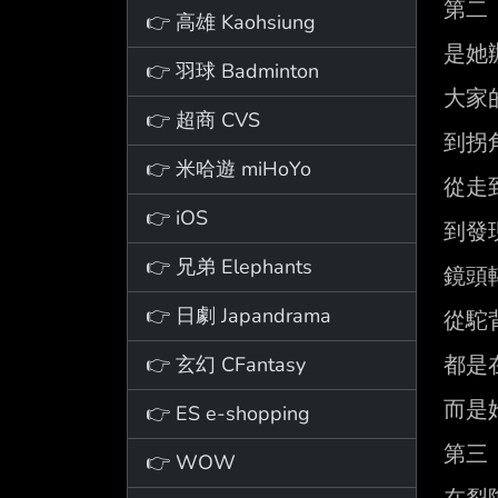
第二

👉 高雄 Kaohsiung
是她
👉 羽球 Badminton
大家
👉 超商 CVS
到拐
👉 米哈遊 miHoYo
從走
👉 iOS
到發
👉 兄弟 Elephants
鏡頭
👉 日劇 Japandrama
從駝
👉 玄幻 CFantasy
都是
而是
👉 ES e-shopping
第三

👉 WOW