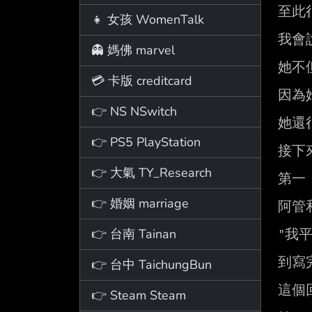
至此
👧 女孩 WomenTalk
我會說
👻 媽佛 marvel
她不
💳 卡版 creditcard
因為
👉 NS NSwitch
她還
👉 PS5 PlayStation
接下
👉 大氣 TY_Research
第一

👉 婚姻 marriage
阿管
👉 台南 Tainan
"我
到寫
👉 台中 TaichungBun
這個
👉 Steam Steam