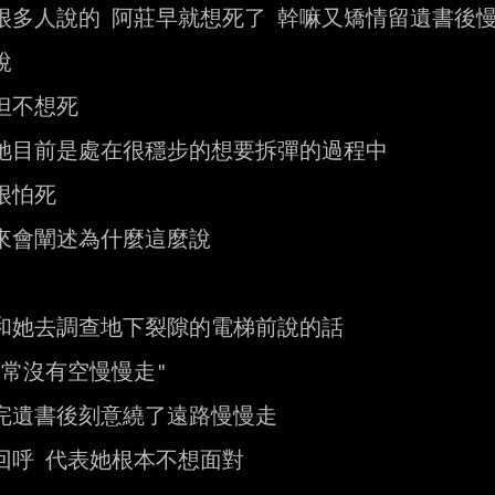
很多人說的 阿莊早就想死了 幹嘛又矯情留遺書後慢


但不想死

她目前是處在很穩步的想要拆彈的過程中

很怕死

來會闡述為什麼這麼說

和她去調查地下裂隙的電梯前說的話

平常沒有空慢慢走"

完遺書後刻意繞了遠路慢慢走

回呼 代表她根本不想面對
