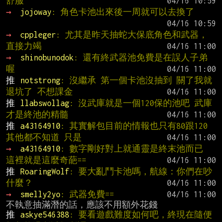
舒服
→ 
jojoway
: 角色卡池出來後一周就可以去換了
→ 
cppleger
: 尤其是昨天抽蛇大保底角色和武器，
直接力竭
→ 
shinobunodok
: 還有終武器池免費是在誤人子弟
喔
推 
notstrong
: 沒繼承 第一個卡池沒抽到 關了我就
退坑了 不想課金
推 
llabswollag
: 沒武庫就是一個120保的池吧 武庫
才是終池的精髓
推 
a43164910
: 其實解包目前的情報也只有80跟120 
其他都不知道 只是
→ 
a43164910
: 數字剛好對上就通靈是終末池而已 
這裡就是這麼奇葩==
推 
RoaringWolf
: 要大亂鬥卡池嗎，航線：你們在吵
什麼？
→ 
smelly2yo
: 武器免費==
推 
askye546388
: 要看遊戲難度如何吧，終現在隨便