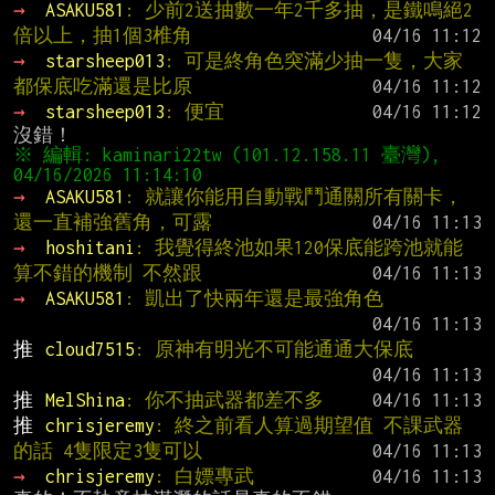
→ 
ASAKU581
: 少前2送抽數一年2千多抽，是鐵鳴絕2
倍以上，抽1個3椎角
→ 
starsheep013
: 可是終角色突滿少抽一隻，大家
都保底吃滿還是比原
→ 
starsheep013
: 便宜
※ 編輯: kaminari22tw (101.12.158.11 臺灣), 
→ 
ASAKU581
: 就讓你能用自動戰鬥通關所有關卡，
還一直補強舊角，可露
→ 
hoshitani
: 我覺得終池如果120保底能跨池就能
算不錯的機制 不然跟
→ 
ASAKU581
: 凱出了快兩年還是最強角色
推 
cloud7515
: 原神有明光不可能通通大保底
推 
MelShina
: 你不抽武器都差不多
推 
chrisjeremy
: 終之前看人算過期望值 不課武器
的話 4隻限定3隻可以
→ 
chrisjeremy
: 白嫖專武