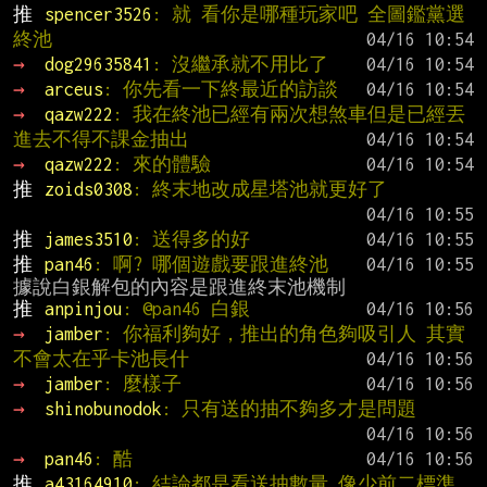
推 
spencer3526
: 就 看你是哪種玩家吧 全圖鑑黨選
終池
→ 
dog29635841
: 沒繼承就不用比了
→ 
arceus
: 你先看一下終最近的訪談
→ 
qazw222
: 我在終池已經有兩次想煞車但是已經丟
進去不得不課金抽出
→ 
qazw222
: 來的體驗
推 
zoids0308
: 終末地改成星塔池就更好了
推 
james3510
: 送得多的好
推 
pan46
: 啊? 哪個遊戲要跟進終池
推 
anpinjou
: @pan46 白銀
→ 
jamber
: 你福利夠好，推出的角色夠吸引人 其實
不會太在乎卡池長什
→ 
jamber
: 麼樣子
→ 
shinobunodok
: 只有送的抽不夠多才是問題
→ 
pan46
: 酷
推 
a43164910
: 結論都是看送抽數量 像少前二標準