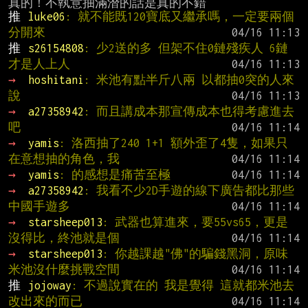
推 
luke06
: 就不能既120寶底又繼承嗎，一定要兩個
分開來
推 
s26154808
: 少2送的多 但架不住0鏈殘疾人 6鏈
才是人上人
→ 
hoshitani
: 米池有點半斤八兩 以都抽0突的人來
說
→ 
a27358942
: 而且講成本那宣傳成本也得考慮進去
吧
→ 
yamis
: 洛西抽了240 1+1 額外歪了4隻，如果只
在意想抽的角色，我
→ 
yamis
: 的感想是痛苦至極
→ 
a27358942
: 我看不少2D手遊的線下廣告都比那些
中國手遊多
→ 
starsheep013
: 武器也算進來，要55vs65，更是
沒得比，終池就是個
→ 
starsheep013
: 你越課越"佛"的騙錢黑洞，原味
米池沒什麼挑戰空間
推 
jojoway
: 不過說實在的 我是覺得 這就都米池去
改出來的而已