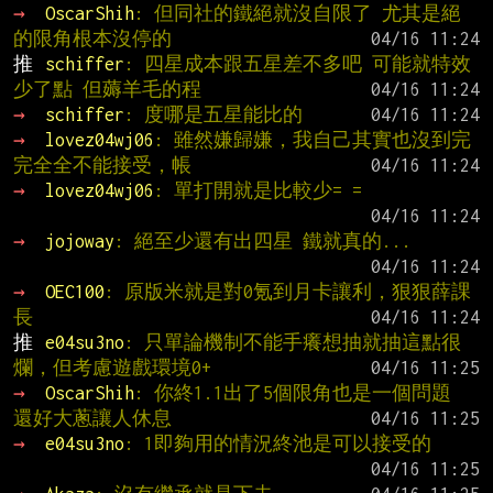
→ 
OscarShih
: 但同社的鐵絕就沒自限了 尤其是絕
的限角根本沒停的
推 
schiffer
: 四星成本跟五星差不多吧 可能就特效
少了點 但薅羊毛的程
→ 
schiffer
: 度哪是五星能比的
→ 
lovez04wj06
: 雖然嫌歸嫌，我自己其實也沒到完
完全全不能接受，帳
→ 
lovez04wj06
: 單打開就是比較少= =
→ 
jojoway
: 絕至少還有出四星 鐵就真的...
→ 
OEC100
: 原版米就是對0氪到月卡讓利，狠狠薛課
長
推 
e04su3no
: 只單論機制不能手癢想抽就抽這點很
爛，但考慮遊戲環境0+
→ 
OscarShih
: 你終1.1出了5個限角也是一個問題 
還好大蔥讓人休息
→ 
e04su3no
: 1即夠用的情況終池是可以接受的