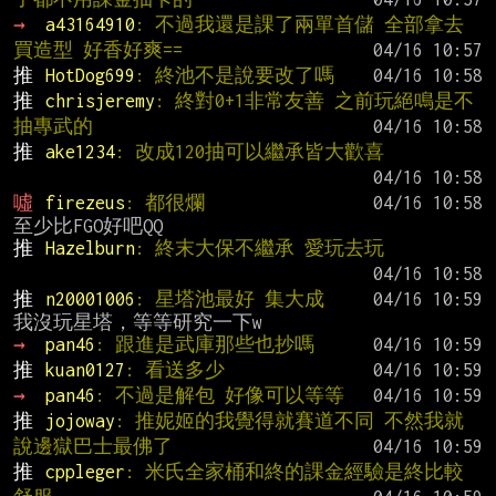
→ 
a43164910
: 不過我還是課了兩單首儲 全部拿去
買造型 好香好爽==
推 
HotDog699
: 終池不是說要改了嗎
推 
chrisjeremy
: 終對0+1非常友善 之前玩絕鳴是不
抽專武的
推 
ake1234
: 改成120抽可以繼承皆大歡喜
噓 
firezeus
: 都很爛
推 
Hazelburn
: 終末大保不繼承 愛玩去玩
推 
n20001006
: 星塔池最好 集大成
→ 
pan46
: 跟進是武庫那些也抄嗎
推 
kuan0127
: 看送多少
→ 
pan46
: 不過是解包 好像可以等等
推 
jojoway
: 推妮姬的我覺得就賽道不同 不然我就
說邊獄巴士最佛了
推 
cppleger
: 米氏全家桶和終的課金經驗是終比較