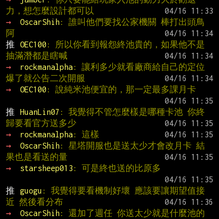
力，想怎麼設計都可以
→ 
OscarShih
: 誰叫他們要找公家機關 棒打出頭鳥
阿
推 
OEC100
: 所以你看到報怨終池貴的，如果他不是
抽滿潛都是瞎喊
→ 
rockmanalpha
: 讓利多少就看廠商給自己的定位 
爆了就公告二次開服
→ 
OEC100
: 說純米池便宜的，那一定最多課月卡
推 
HuanLin07
: 我覺得不管怎麼樣是哪種卡池 你終
歸要看官方送多少
→ 
rockmanalpha
: 這樣
→ 
OscarShih
: 星塔開服也是送太少才會改月卡 結
果也是看送的量
→ 
starsheep013
: 可是終也送的比原多
推 
guogu
: 我覺得要看機制好壞 應該要讓期望值接
近 然後看分布
→ 
OscarShih
: 還加了週任 你送太少就是什麼池的