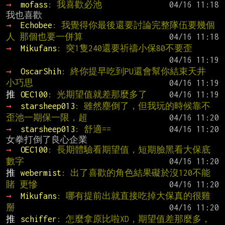
→ 
mofass
: 我喜歡必池
→ 
Echobee
: 我覺得你最後還要討論完整隊伍要幾個
人 那個也要一併算
→ 
Mikufans
: 突1隻240還要祈禱小保80不要歪
→ 
OscarShih
: 終你提早吃到PU還會幫你結束天井 
小巧思
推 
OEC100
: 光期望值就差那麼多了
→ 
starsheep013
: 雖然塵倒了，但我玩的時候靠不
歪池一期保一限，超
→ 
starsheep013
: 舒適==
→ 
OEC100
: 長期體驗看期望值，短期臉黑看大保底
數字
推 
webermist
: 出了喜歡的角色結果礙於沒120不能
賭 更慘
→ 
Mikufans
: 哪有提前出就直接吃掉大保真的很雞
掰
推 
schiffer
: 怎麼拿原比啦XD，期望值差那麼多，