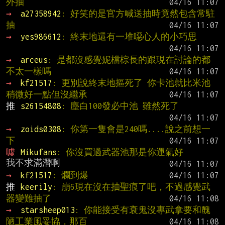
外抽
→ 
a27358942
: 好笑的是官方喊送抽時竟然包含常駐
抽
→ 
yes986612
: 終末地還有一堆噁心人的小巧思
→ 
arceus
: 是都沒感覺妮檔棕長的跟現在討論的都
不太一樣嗎
→ 
kf21517
: 更別說終末地摳死了 你卡池就比米池
稍微好一點但沒繼承
推 
s26154808
: 塵白100發必中池 雖然死了
→ 
zoids0308
: 你第一隻會是240嗎....說之前想一
下
噓 
Mikufans
: 你沒買過武器池那是你運氣好
→ 
kf21517
: 爛到爆
推 
keerily
: 崩6現在沒在抽聖痕了吧，不過感覺武
器變難抽了
→ 
starsheep013
: 你能接受有衰鬼沒專武拿要和醜
陋工業風妥協，那百