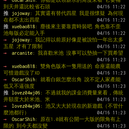
到天井還比較省石頭
推 
jojoway
: 其實還有替代四星 我是很懷疑 為何現
在都不太出四星
推 
xuebao818
: 塵後來主要靠賣時裝吧 角色靠不歪
池每版必定能入手
→ 
jojoway
: 我記得以前原好像是被說怕一年出太多
五星 才有了限制
→ 
arcanite
: 我喜歡米池 沒事可以墊抽一下買希望
→ 
xuebao818
: 雙角色版本一隻用送的 命座還能農 
可惜遊戲沒了XD
→ 
OscarShih
: 就看白銀怎麼出角 說不定人家產能
低又不逼強度
推 
lovez04wj06
: 不過就我的課金消費量來看，傳統
井額度大於米池、米
→ 
lovez04wj06
: 池又大大於現在的新遊戲（不管什
麼池都行）
→ 
OscarShih
: 原在1.0就有公開一大版的限角有上
限的 到今天都沒變