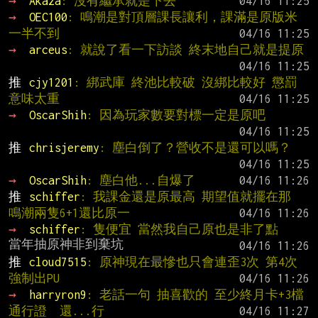
→ 
Akaza
: 沒有繼承就是下去
→ 
OEC100
: 鳴潮是對頂層課長讓利，課滿是原版米
一半不到
→ 
arceus
: 就說了看一下訪談 終末地自己就是提原
推 
cjy1201
: 綁武庫 終池比較破 沒綁比較好 懲罰
意味太重
→ 
OscarShih
: 因為玩家數要對標一定是原吧
推 
chrisjeremy
: 塵白倒了？營收不是還可以嗎？
→ 
OscarShih
: 塵白他...自爆了
推 
schiffer
: 我課金還是原最高 期望值就擺在那 
鳴潮兩隻6+1還比原一
→ 
schiffer
: 隻便宜 當然我自己原也是非了點
推 
cloud7515
: 原神現在最慘也只會連歪3次 第4次
強制出PU
→ 
harryron9
: 老話一句 抽喜歡的 至少終月卡+3檔
通行證  還...行