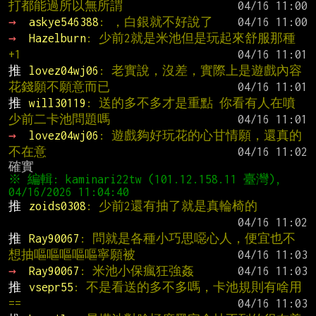
打都能過所以無所謂
→ 
askye546388
: ，白銀就不好說了
→ 
Hazelburn
: 少前2就是米池但是玩起來舒服那種
+1
推 
lovez04wj06
: 老實說，沒差，實際上是遊戲內容
花錢願不願意而已
推 
will30119
: 送的多不多才是重點 你看有人在噴
少前二卡池問題嗎
→ 
lovez04wj06
: 遊戲夠好玩花的心甘情願，還真的
不在意
※ 編輯: kaminari22tw (101.12.158.11 臺灣), 
推 
zoids0308
: 少前2還有抽了就是真輪椅的
推 
Ray90067
: 問就是各種小巧思噁心人，便宜也不
想抽嘔嘔嘔嘔嘔寧願被
→ 
Ray90067
: 米池小保瘋狂強姦
推 
vsepr55
: 不是看送的多不多嗎，卡池規則有啥用
==