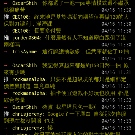
→ 
OscarShih
: 你都選了一池一pu專情模式還不繼承
就很痛苦
推 
OEC100
: 終末地是基於鳴潮的期望值再做120的大
保對01讓利，滿潛課
→ 
OEC100
: 長要多付費
推 
jorden0804
: 什麼居然有人不知道塵白跟倒了沒
兩樣嗎
→ 
IrisAyame
: 通行證總抽數多，但武庫就佔了10抽
→ 
OscarShih
: 我記得算起來都是約160日幣一抽 原
來有少嗎
推 
rockmanalpha
: 只要不是超級坑的都只是細部定
價差異問題 畢竟單純
→ 
rockmanalpha
: 抽卡便宜遊戲不好玩也沒用 都是
綜合考量
→ 
OscarShih
: 確實 我星塔只包一期(
推 
chrisjeremy
: Google了一下塵白 自從那次停服
到現在都沒開服 也太
→ 
chrisjeremy
: 慘
→ 
jamber
: 你只要能給玩家入池的動力大於勸退