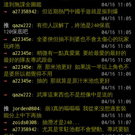
達到無課全圖鑑
→ 
a27358942
: 但近期熱門中國手遊就是摳到爆
推 
qazw222
: 有些人誤解了，終池是240保底
→ 
a22345e
: 全婆俠但抽不到婆也不會太傷心的玩家
玩終池
→ 
a22345e
: 稍微有一點真愛黨 要給最愛的最好的 
最好的隊友專武跟命
→ 
a22345e
: 座 那米池更好 如果說一半以上角色不
是婆所以都覺得不用
→ 
a22345e
: 抽的 那就算是原汁米池也更好
→ 
qazw222
: 武庫這東西也不是想像中是送的
推 
jorden0804
: 崩3真的嘔嘔嘔 我從來沒想過套裝
能分上中下再抽
→ 
zoids0308
: 抽潛才是240...
→ 
a27358942
: 尤其是常駐池都不會變動、專武要額