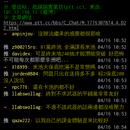
※ 發信站: 批踢踢實業坊(ptt.cc), 來自: 
※ 文章網址: 
https://www.ptt.cc/bbs/C_Chat/M.1776307874.A.D2
2.html
→ 
anpinjou
: 沒辦法繼承的感覺都很那啥
推 
z900215ro
: 01黨終池 全滿課長米池
推 
davidex
: 可是終末地240抽才能潛能突破 好恐怖
→ 
X18999
: 米池大保底吃滿不是常態嗎
推 
jorden0804
: 問題只出在送得多不多 棕2保底200 
沒人說坑
→ 
npc776
: 還在卡池的都不好
推 
llabswollag
: 終對不求武器的平鋪黨非常友好
→ 
llabswollag
: 不過不談武器的話兩邊都沒啥壓力
推 
qazw222
: 以我自己的課金體驗是米比較好