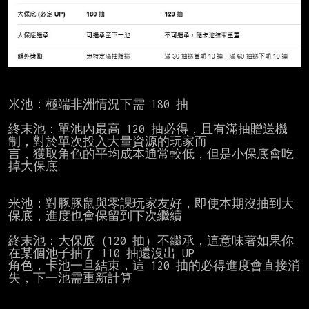
米池：極端非洲情況下需 180 抽

終末池：單池內最高 120 抽必得，且有滿抽贈送機
制，對於單次投入大量資源的玩家而

言，獲取角色的平均成本通常較低，但是小保底會吃
掉大保底

米池：對豚豚鼠與零課玩家友好，即使本期沒抽到大
保底，進度也會保留到下次繼續

終末池：大保底（120 抽）不繼承，這意味著如果你
在某個池子抽了 110 抽還沒出 UP

角色，卡池一旦結束，這 120 抽的必得進度會直接消
失，下一池需重新計算
