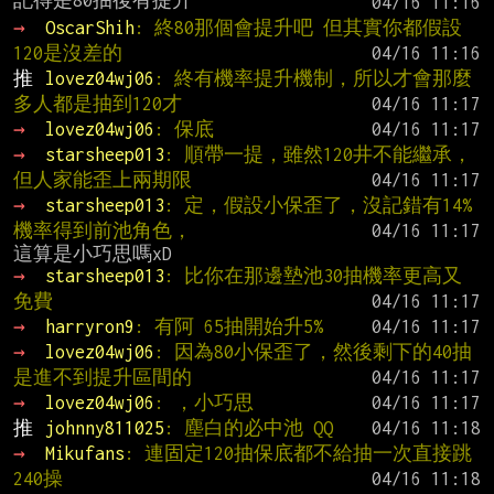
→ 
OscarShih
: 終80那個會提升吧 但其實你都假設
120是沒差的
推 
lovez04wj06
: 終有機率提升機制，所以才會那麼
多人都是抽到120才
→ 
lovez04wj06
: 保底
→ 
starsheep013
: 順帶一提，雖然120井不能繼承，
但人家能歪上兩期限
→ 
starsheep013
: 定，假設小保歪了，沒記錯有14%
機率得到前池角色，
→ 
starsheep013
: 比你在那邊墊池30抽機率更高又
免費
→ 
harryron9
: 有阿 65抽開始升5%
→ 
lovez04wj06
: 因為80小保歪了，然後剩下的40抽
是進不到提升區間的
→ 
lovez04wj06
: ，小巧思
推 
johnny811025
: 塵白的必中池 QQ
→ 
Mikufans
: 連固定120抽保底都不給抽一次直接跳
240操