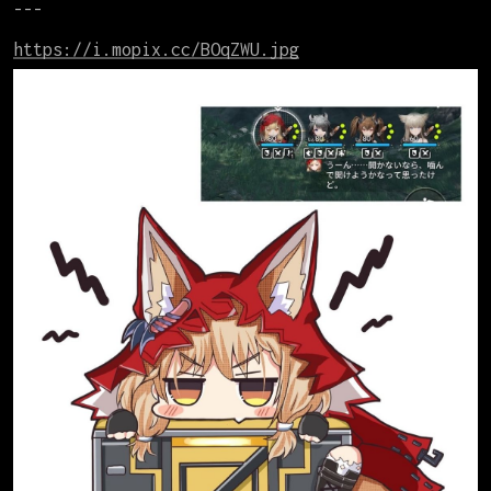
---

https://i.mopix.cc/BOqZWU.jpg