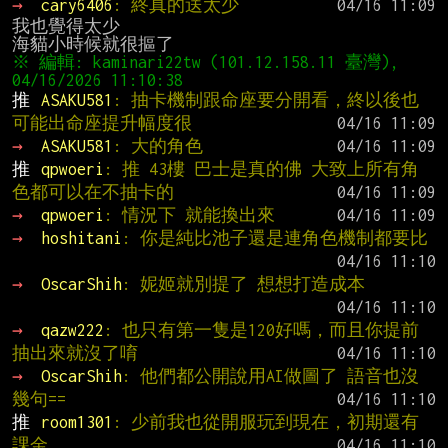
→ 
cary6406
: 終真的送太少
我也覺得太少

※ 編輯: kaminari22tw (101.12.158.11 臺灣), 
推 
ASAKU581
: 抽卡機制跟命座要分開看，終以後也
可能出命座提升幅度很
→ 
ASAKU581
: 大的角色
推 
qpwoeri
: 推 43樓 巴士是真的佛 大致上所有角
色都可以在不抽卡的
→ 
qpwoeri
: 情況下 就能換出來
→ 
hoshitani
: 你是純比池子還是連角色機制都要比
→ 
OscarShih
: 妮姬就別提了 想想打造成本
→ 
qazw222
: 也只有第一隻是120好嗎，而且你提前
抽出來就沒了唷
→ 
OscarShih
: 他們都公開說用AI做圖了 語音也沒
幾句==
推 
room1301
: 少前我也從開服玩到現在，初期還有
課金