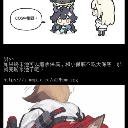
另外

如果終末池可以繼承保底，和小保底不吃大保底，那
就完勝米池了吧？

https://i.mopix.cc/oIRMpm.jpg