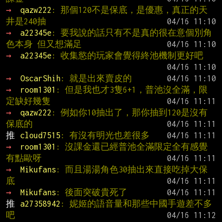
→ 
qazw222
: 那個120不是保底，是優惠，真正的天
井是240抽
→ 
a22345e
: 要我說的話只有不是真的很在意個別角
色本身 但又想滿足
→ 
a22345e
: 收集慾的玩家會覺得終池機制更好吧
→ 
OscarShih
: 就是出來賣皮的
→ 
room1301
: 但是我也才3隻6+1，普池沒全滿，限
定缺好幾隻
→ 
qazw222
: 例如你10抽出了，那你抽到120是沒有
保底的
推 
cloud7515
: 有沒有明光也差很多
→ 
room1301
: 沒課金還已經普池全滿限定全有感覺
有點歐呀
→ 
Mikufans
: 而且湯湯角色30抽出來直接吃掉大保
底
→ 
Mikufans
: 後面突破貴死了
推 
a27358942
: 妮姬的語音量和那些中國手遊差不多
吧