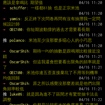
應該是拿鳴比 期望值
→ 
schiffer
: 一樣都81抽 也是正宗米池
→ 
yamis
: 反正終下次問卷再問有沒有抽潛我一定問
候設計師
→ 
OEC100
: 你短期波動撐的過去才需要看長期
推 
polanco
: 米池至少沒那麼多噁心人的小巧思
→ 
OscarShih
: 期待一PU的抽數是跟鳴潮比較接近沒
錯
→ 
OscarShih
: 但這我還會想要看出限角的頻率就是
了
→ 
OEC100
: 米池你連五歪直接棄坑了不用等到機率
均值回歸
→ 
OscarShih
: 原之所以感覺沒那麼差就是他們出限
角頻率較低
推 
luke06
: 就是因為進不了區間才有驚世抽卡法去
調整
→ 
OscarShih
: 你都是以領薪水的角度來看 它要補