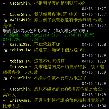
→ 
OscarShih
: 捕捉明星真的是明朝該抄的
→ 
OscarShih
: 我明朝最多連6歪 痛苦
推 
a43164910
: 塵白倒了跟營收還有卡池無關 他就
是倒了
※ 編輯: kaminari22tw (101.12.158.11 臺灣), 
推 
kasumi999
: 不繼承就不OK
推 
tobias114
: 終還有抽滿60下個池送10抽
→ 
tobias114
: 這個不知怎樣算
→ 
IrisAyame
: 周末地是開局石頭量給得多，後面繼
續投多少  未知數
推 
OscarShih
: 不繼承你就不要單池限定了
→ 
OscarShih
: 想想不繼承的gbf或檔案你還是會歪
其它人
→ 
IrisAyame
: 周月卡和通行證的角色抽數其實給得
比米系少