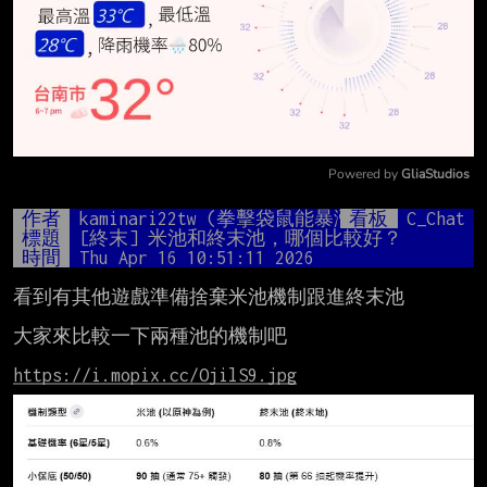
Powered by 
GliaStudios
Mute
作者
kaminari22tw (拳擊袋鼠能暴漲數十倍的)
看板
C_Chat
標題
[終末] 米池和終末池，哪個比較好？
時間
Thu Apr 16 10:51:11 2026
看到有其他遊戲準備捨棄米池機制跟進終末池

大家來比較一下兩種池的機制吧

https://i.mopix.cc/OjilS9.jpg