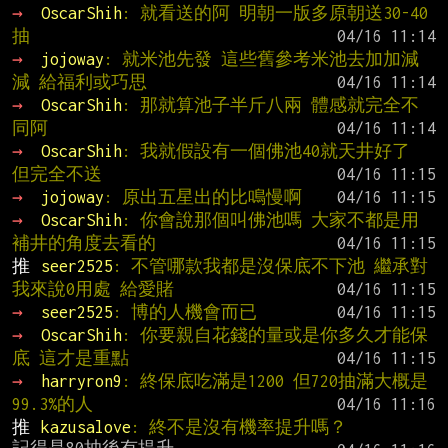
→ 
OscarShih
: 就看送的阿 明朝一版多原朝送30-40
抽
→ 
jojoway
: 就米池先發 這些舊參考米池去加加減
減 給福利或巧思
→ 
OscarShih
: 那就算池子半斤八兩 體感就完全不
同阿
→ 
OscarShih
: 我就假設有一個佛池40就天井好了 
但完全不送
→ 
jojoway
: 原出五星出的比鳴慢啊
→ 
OscarShih
: 你會說那個叫佛池嗎 大家不都是用
補井的角度去看的
推 
seer2525
: 不管哪款我都是沒保底不下池 繼承對
我來說0用處 給愛賭
→ 
seer2525
: 博的人機會而已
→ 
OscarShih
: 你要親自花錢的量或是你多久才能保
底 這才是重點
→ 
harryron9
: 終保底吃滿是1200 但720抽滿大概是
99.3%的人
推 
kazusalove
: 終不是沒有機率提升嗎？