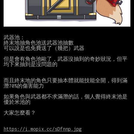
武器池：

終末地抽角色池送武器池抽數

可以說是也免費送了（幾把）武器

但是會有角色池歐了，武器沒抽到的奇妙狀況，但平
均下來抽到是沒問題的

而且終末地的角色只要抽本體就能技能全開，得到滿
潛70%的傷害能力

如果角色與武器都不求滿潛的話，個人覺得終末池是
優於米池的

大家怎麼看？

https://i.mopix.cc/sDfnnp.jpg