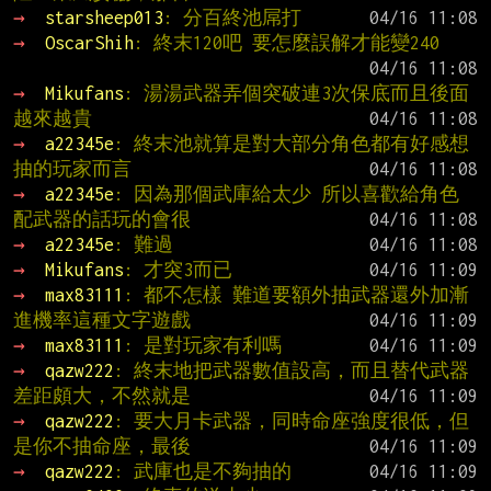
→ 
starsheep013
: 分百終池屌打
→ 
OscarShih
: 終末120吧 要怎麼誤解才能變240
→ 
Mikufans
: 湯湯武器弄個突破連3次保底而且後面
越來越貴
→ 
a22345e
: 終末池就算是對大部分角色都有好感想
抽的玩家而言
→ 
a22345e
: 因為那個武庫給太少 所以喜歡給角色
配武器的話玩的會很
→ 
a22345e
: 難過
→ 
Mikufans
: 才突3而已
→ 
max83111
: 都不怎樣 難道要額外抽武器還外加漸
進機率這種文字遊戲
→ 
max83111
: 是對玩家有利嗎
→ 
qazw222
: 終末地把武器數值設高，而且替代武器
差距頗大，不然就是
→ 
qazw222
: 要大月卡武器，同時命座強度很低，但
是你不抽命座，最後
→ 
qazw222
: 武庫也是不夠抽的