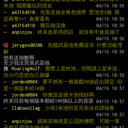
米池 我開服玩到現在
→ 
a43164910
: 光靠送抽全角色抽齊 普池全6錐 限
定兩隻6+1 倉庫還有
→ 
a43164910
: 幾百抽沒換
→ 
anpinjou
: 終末改星塔的話  就沒有中途送抽了
噓 
jerygood0208
: 先噓武器池免費這項 什麼頂級理
解
他有送抽數啊

推 
RoaringWolf
: 實際上是終池，但閱讀上是米池，
但小巧思把自己搞爆
→ 
jorden0804
: 要不然有一個遊戲50抽必出限定 但
是一個版本給10抽
→ 
jorden0804
: 你會說這個卡池很好嗎
→ 
llabswollag
: 少前2米池但是完全沒在課抽卷
→ 
anpinjou
: 妮姬這種就是公認的佛吧  可能一輩
子都不用課金抽卡的