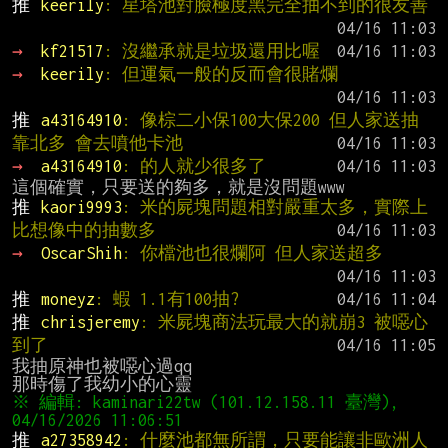
推 
keerily
: 星塔池對臉極度黑完全抽不到的很友善
→ 
kf21517
: 沒繼承就是垃圾還用比喔
→ 
keerily
: 但運氣一般的反而會很賭爛
推 
a43164910
: 像棕二小保100大保200 但人家送抽
靠北多 會去噴他卡池
→ 
a43164910
: 的人就少很多了
推 
kaori9993
: 米的屍塊問題相對嚴重太多，實際上
比想像中的抽數多
→ 
OscarShih
: 你檔池也很爛阿 但人家送超多
推 
moneyz
: 蝦 1.1有100抽?
推 
chrisjeremy
: 米屍塊商法玩最大的就崩3 被噁心
到了
我抽原神也被噁心過qq

※ 編輯: kaminari22tw (101.12.158.11 臺灣), 
推 
a27358942
: 什麼池都無所謂，只要能讓非歐洲人