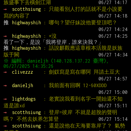
族盛事下去橫劍江湖
→ 
scotthsiung 
: 只能看別人打的話就不是小說要
寫的內容了
推 
highwayshih 
: 哪句？望仔妹說他要登頂吧？
→ 
highwayshih 
: *沒
推 
highwayshih 
: 話說麒觀應這章根本活脫是妖族
版于闕
※ 編輯: danieljh (140.128.137.22 臺灣), 
→ 
clivezzz    
: 劍釵寫是寫在哪阿 拜請土豆大
→ 
danieljh    
: 我前面有回啊 12-60XDDD
→ 
lightdogs   
: 老實說我看到名字一開始還不知
道是誰xd
→ 
scotthsiung 
: 登岸=彼岸 不就是超脫的聲明
嗎？ 不然去妖界怎算登
→ 
scotthsiung 
: 還是說他在天海要靠岸了？ 氣勢