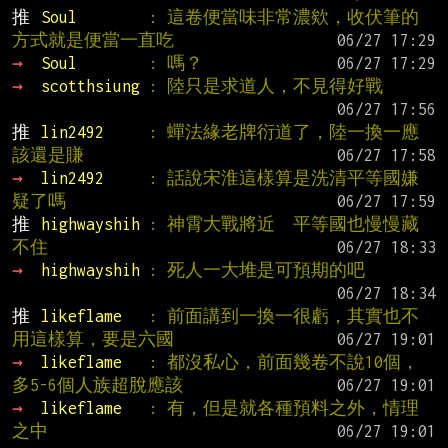
推 
Soul        
: 這卷便當味非常濃欸，收伏筆的
方式就是便當一直吃
→ 
Soul        
: 嗎？
→ 
scotthsiung 
: 陸只是求道人，不見得好戰
推 
lin2492     
: 蟬法緣老牌衍道了，陸一換一應
該還是賺
→ 
lin2492     
: 話說宋淮這樣算是洗清平等國嫌
疑了嗎
推 
highwayshih 
: 神霄大戰將近  平等國也慢慢藏
不住
→ 
highwayshih 
: 死人一大堆是可預期的吧
推 
likeflame   
: 前面講到一換一很虧，其實也不
用這樣算，要是六國
→ 
likeflame   
: 都沒私心，前面幾卷不說10個，
多5-6個人族超脫應該
→ 
likeflame   
: 有，但是就各種預料之外，情理
之中