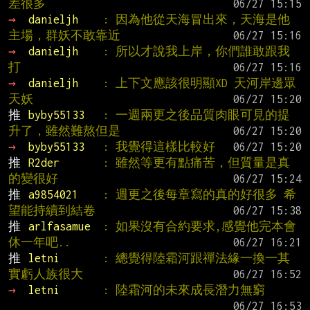
差很多
→ 
danieljh    
: 因為他從天海冒出來，天海是他
主場，群妖不敢靠近
→ 
danieljh    
: 所以才說我上岸，你們誰敢跟我
打
→ 
danieljh    
: 上下文應該很明顯XD 天河岸邊眾
天妖
推 
byby55133   
: 一週兩更之後品質肉眼可見的提
升了，雖然難熬但是
→ 
byby55133   
: 我覺得這樣比較好
推 
R2der       
: 雖然等更有點痛苦，但質量是真
的變很好
推 
a9854021    
: 週更之後每章寫的真的好很多 希
望能持續到結卷
推 
arlfasamue  
: 如果沒有合約要求,感覺他完本會
休一年吧..
推 
letni       
: 總覺得陸霜河跟禪法緣一換一其
實虧人族很大
→ 
letni       
: 陸霜河的未來成長潛力無窮