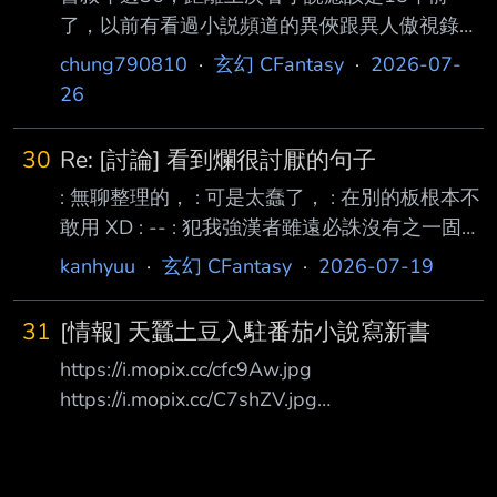
了，以前有看過小説頻道的異俠跟異人傲視錄，
其實都覺得不錯，最近嘗試找書，發現很多都是
chung790810
·
玄幻 CFantasy
·
2026-07-
中國用語，有沒有推薦中國風不會那麼重，然後
26
內容豐富或者格局很大的，文筆沒差。求大家推
薦。 -- Sent from nPTT on my --
30
Re: [討論] 看到爛很討厭的句子
: 無聊整理的， : 可是太蠢了， : 在別的板根本不
敢用 XD : -- : 犯我強漢者雖遠必誅沒有之一固所
願也不敢請爾點子扎手風緊扯呼天地不仁以萬物
kanhyuu
·
玄幻 CFantasy
·
2026-07-19
: 為芻狗俱往矣數風流人物還看今朝要知道要知
道要知道要知道要知道要知道虎軀王 : 霸之氣此
31
[情報] 天蠶土豆入駐番茄小說寫新書
子不可留人無恆財不富螢火之光敢與皓月爭輝這
https://i.mopix.cc/cfc9Aw.jpg
裡的水很深木秀於林風必 : 催之冷笑一聲冷哼一
https://i.mopix.cc/C7shZV.jpg
聲嘴角一抹幾不可察的微笑眼神一股幾不可察的
https://i.mopix.cc/Q3Rew4.jpg
怒火反正我是 : 信了喜聞樂見黑色的眼睛黑色的
https://i.mopix.cc/LFDXQ7.jpg
頭髮心中一暖如果眼神可以殺人早已死上千遍龍
https://i.mopix.cc/BIhk6C.jpg