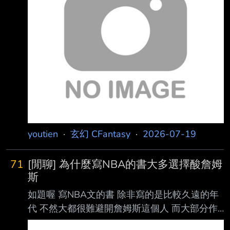
了 凡人修仙傳（靈界偏）：換圖被降等了，暫
牢裡遇上一堆這樣的倒 霉蛋...全是女的說你強姦
時還沒動力看 想請各位大大幫忙推薦，整體來
你就是強姦的」 這些故事會不會在他以後
說應該
的作品裡反映出來，值得期待。 --
Schroedinger's cat is
NOT dead. http://sites.google.com/site/youtien/
--
youtien
·
玄幻 CFantasy
·
2026-07-19
71
[閒聊] 為什麼寫NBA的書大多選擇酸詹姆
斯
如題喔 寫NBA文的書 除非寫的是比較久遠的年
代 不然大都很難避開詹姆斯這個人 而大部分作
者都選擇酸他 即使是不酸他的 也大都選擇對抗