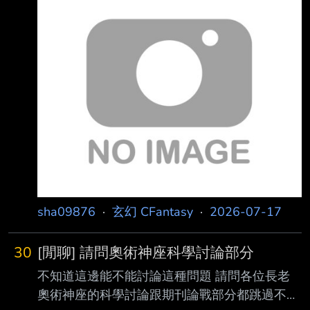
路線 把他當魔王刷 很少有跟他同隊，或者跟他
麻吉麻吉的 甚至番茄還有這種專門酸姆斯的文
https://fanqienovel.com/page/7619018198649
670681 為什麼網文作者大部分都選擇酸詹的路
線 總不可能全部作者都是詹酸吧 有卦嗎？ -----
Sent from MeowPtt on my iPad --
sha09876
·
玄幻 CFantasy
·
2026-07-17
30
[閒聊] 請問奧術神座科學討論部分
不知道這邊能不能討論這種問題 請問各位長老
奧術神座的科學討論跟期刊論戰部分都跳過不看