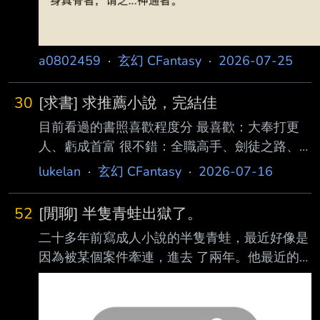
a0802459
·
玄幻 CFantasy
·
2026-07-25
30
[求書] 求推薦小說，完結佳
目前看過的書照喜歡程度分 最喜歡：大奉打更
人、虧成首富 很不錯：全職高手、劍徒之路、
凡人修仙傳（人界）、地下城長蘑菇、苟在初聖
lukelan
·
玄幻 CFantasy
·
2026-07-16
當人材，鬥破蒼穹 棄追 第四天災就沒正常的：
看到殭屍道長那邊棄追，沒什麼共鳴，但到金庸
52
[閒聊] 半隻青蛙出獄了。
世界還是不錯 這遊戲太真實了：後期覺得套路
二十多年前寫成人小說的半隻青蛙，最近好像是
差不多，而且對於現代軍武比較無感 生活系遊
因為被某個案件牽連，進去 了兩年。他最近的
戲：剛開始看還是很不錯，但後面開始經營不知
作品《從1935到2020》，我也有在看，前幾天
道為什麼突然就沒動力了 大乘期才有逆襲系
發了一條公告， 說下個月開始恢復更新。 然後
統：看了幾十章，覺得看了不夠爽，就沒繼續追
今天下午我看到有人轉發他聊天群發言：「我在