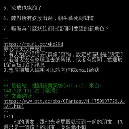
5. 汝成也絕巔了

6. 陸對所有妖族出劍，朝生暮死朝聞道

7. 喔喔為什麼妖族都怕這個叫姜望的新角色？

https://reurl.cc/Akd2Nd
赤心巡天設定整理

1.有人物忘記請去[群像]查詢，設定相關則是[設定]

2.若發現沒有整理進去的資訊，或者有疑問，歡迎於
[留言板]留下訊息

3.想長期加入編輯可以站內信或email給我

※ 發信站: 批踢踢實業坊(ptt.cc), 來自: 
※ 文章網址: 
https://www.ptt.cc/bbs/CFantasy/M.1750997729.A.
6AE.html
--

1-11

    他的朋友，跟他光著屁股就玩到一起的朋友，也
還只是一個孩子的朋友，竟然毫不猶
