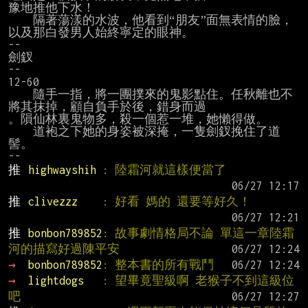
豫地推他下水！

    隔著蕩漾的水波，他看到“朋友”面無表情的臉，
以及那白發男人始終寧定的眼神。

--

劍釵

--

12-60

    隨手一指，將一團撲來的鬼影點住。任秋離也不
將其抹掉，顧自負手於後，錯身而過

。隕仙林裏鬼物多，殺一個惹一堆，她懶得做。

    道袍之下她的身姿被深掩，一隻劍釵挽住了道
髻。

推 
highwayshih 
: 陸霜河就這樣便當了
推 
clivezzz    
: 好看 媽的 還要等好久！
推 
bonbon789852
: 故事劇情格局不論 單這一章陸霜
河的描寫好過陳平安
→ 
bonbon789852
: 整本書的所有戰鬥
→ 
lightdogs   
: 望畢竟聖級啊 老猴子不到這級位
吧