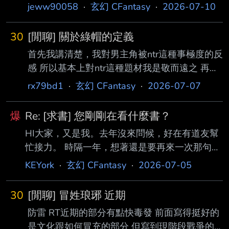
的話 對閱讀整體故事會有割裂感嗎 說實在本人
jeww90058
·
玄幻 CFantasy
·
2026-07-10
對這些不熟悉既看不太懂也不知道該部分真偽
看作者寫的那些科學及數學問題實在是看不太懂
30
[閒聊] 關於綠帽的定義
也感受不到該部分的精彩 但還是很喜歡整體故
首先我講清楚，我對男主角被ntr這種事極度的反
事的 就是不知道跳過這些對閱讀有沒有影響還
感 所以基本上對ntr這種題材我是敬而遠之 再來
是建議可以直接棄書 ---- Sent from BePTT on
回到對「綠」這種事的定義， 前面有人認定女
my Google Pixel 6 --
rx79bd1
·
玄幻 CFantasy
·
2026-07-07
性角色在跟主角做之前就已經有過已分手的男友
叫被「綠」 了，看到這部分我實在是黑人問號
爆
Re: [求書] 您剛剛在看什麼書？
(至於那個女的是不是處這點與綠無關，我就不
HI大家，又是我。去年沒來問候，好在有道友幫
贅述了) 首先這女的跟男主在一起之前有過已分
忙接力。 時隔一年，想著還是要再來一次那句
手的男友有問題嗎？ 都已經分手了還有什麼好
—— 嘿，道友，您剛剛在看什麼書呢？ 不用是
講的？ 而且照你的標準來說，這算男主角
KEYork
·
玄幻 CFantasy
·
2026-07-05
最推薦、也不用是最喜歡的，就單純想知道你現
「綠」了女主角的前男友嗎？ 那是不是說那有
在正在翻的那一本。 拋磚引玉: 我在看<這個地下
一大票女性角色有前男友但是後來因為純愛(不
30
[閒聊] 冒姓琅琊 近期
城長蘑菇了>，菌主的惡趣味是我每天的精神食
因為sex) 綁定男主的小說都叫綠文嗎
防雷 RT近期的部分有點快毒發 前面寫得挺好的
糧。 --
是文化跟如何冒充的部分 但寫到現階段戰爭的