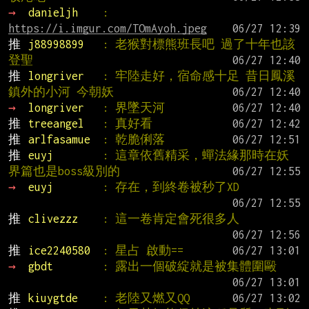
→ 
danieljh    
: 
https://i.imgur.com/TOmAyoh.jpeg
推 
j88998899   
: 老猴對標熊班長吧 過了十年也該
登聖
推 
longriver   
: 牢陸走好，宿命感十足 昔日鳳溪
鎮外的小河 今朝妖
→ 
longriver   
: 界墜天河
推 
treeangel   
: 真好看
推 
arlfasamue  
: 乾脆俐落
推 
euyj        
: 這章依舊精采，蟬法緣那時在妖
界篇也是boss級別的
→ 
euyj        
: 存在，到終卷被秒了XD
推 
clivezzz    
: 這一卷肯定會死很多人
推 
ice2240580  
: 星占 啟動==
→ 
gbdt        
: 露出一個破綻就是被集體圍毆
推 
kiuygtde    
: 老陸又燃又QQ