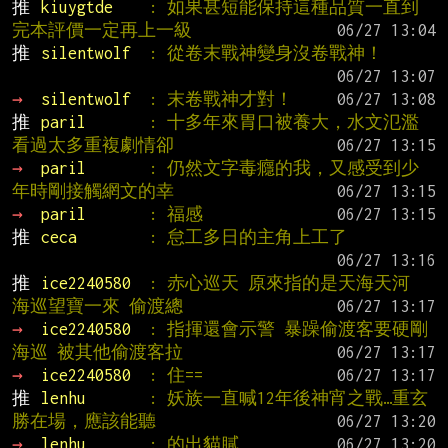
推 
kiuygtde    
: 如果甚短能保持這種品質一直到
完本評價一定再上一級
推 
silentwolf  
: 從卷末戰神變身沒卷戰神！
→ 
silentwolf  
: 末卷戰神才對！
推 
paril       
: 十多年來胃口被養大，水文氾濫
看過太多重複劇情卻
→ 
paril       
: 仍然文字毒癮的我，又感受到少
年時剛接觸網文的幸
→ 
paril       
: 福感
推 
ceca        
: 怠工多日的主角上工了
推 
ice2240580  
: 赤心巡天 原來指的是天海天河 
海巡望寶一來 偷渡總
→ 
ice2240580  
: 指揮還會示警 暴躁偷渡客要硬剛
海巡 被其他偷渡客拉
→ 
ice2240580  
: 住==
推 
lenhu       
: 妖族一直喊12年後神宵之戰…重玄
勝在場，應該能聽
→ 
lenhu       
: 的出貓膩。