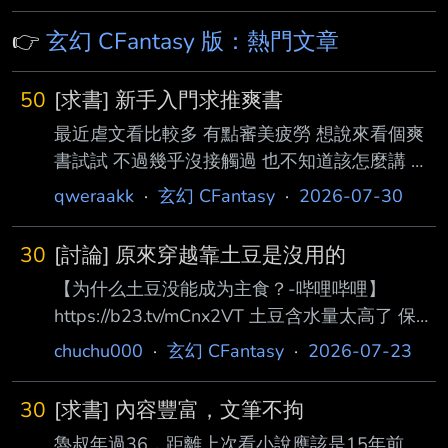
👉
玄幻 CFantasy 版：熱門文章
50
[求書] 新手入門求推爽書
最近虐文看比較多 有點審美疲勞 想說來看個爽
書試試 不過幾乎沒接觸過 也不知道該怎麼講 比
較喜歡日本動畫的我獨自升級和史萊姆這種 女
qweraakk
·
玄幻 CFantasy
·
2026-07-30
性主角佳 有學園篇佳（沒有也不強求） 主要劇
情好看就行了 然後男性主角的話黃色不要太多
30
[討論] 原來穿越靠土豆是沒用的
（女的話沒差） 可能可以從比較有名的幾本開
【为什么土豆没能成为主食？-哔哩哔哩】
始推起？ 我看過之後再來求更詳細的類型 ----
https://b23.tv/mCnx2VT 土豆含水量太高了 保存
Sent from BePTT on my iPhone 13 --
不易 不適合溫暖雨量多的地區種植 所以穿越什
chuchu000
·
玄幻 CFantasy
·
2026-07-23
麼靠土豆的 都在胡扯 還是比不上稻米 --
30
[求書] 內容豐富，文筆不拘
魯叔年過36，距離上次看小說應該是15年前