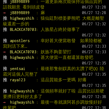
推 
j88998899   
: 一週更新兩次能保持這個品質的
話我願意 看到頭皮發
→ 
j88998899   
: 麻
推 
highwayshih 
: 猿仙廷對標姜夢熊吧 大概是離聖
級還差一步的
推 
BLACKCAT0703
: 人族星占終於做事了
推 
apostlers   
: 幸好甚大便當敢發  如果陸都被
寫到活下來…
→ 
BLACKCAT0703
: 妖族不夠姜望打
推 
highwayshih 
: 甚大便當一直都還算敢發吧
推 
yentsai     
: 最後那隻劍釵真的太讚了吧QQ 陸
霜河這個人完整了
推 
raya123     
: 這品質能多一更嗎 好癢
推 
highwayshih 
: 這個頻率就好了啦 品質比以前硬
要擠日更時好太多了
→ 
highwayshih 
: 最後一卷就讓阿甚步調放慢好好
收尾吧