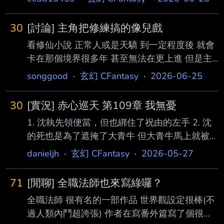
在更上進 : : 但是主角只是剛修練幾個月 : : 大小
境界隨便突破 : : 搞的別人卡在那幾十年幾百年
30
[討論] 主角把修練搞的像兒戲
的 : : 他說突破就突破 : : 整個就變的相當兒戲 : :
看修仙小說 正常人或是天驕 到一定程度後 就會
大家看會有這種兒戲的感覺嗎 : 這應該算是通病
卡在那個境界很多年 甚至無法在更上進 但是主
吧，不只修仙類，只要有類似練等設定的小說都
角只是剛修練幾個月 大小境界隨便突破 搞的別
會有 : 畢竟讀者想看爽，那主角的成長速度就要
songgood
·
玄幻 CFantasy
·
2026-06-25
人卡在那幾十年幾百年的 他說突破就突破 整個
比別人快 : 而修仙
就變的相當兒戲 大家看會有這種兒戲的感覺嗎 -
30
[實況] 赤心巡天 第109章 我無憂
- 炸魚小說真好看 --
1. 沈執先領便當，但也綁住了祝由的左手 2. 沈
的死也是為了遮掩了大青牛 但大青牛馬上就被
打爆了XDDDDD 李一同時也自化而死，但會藉
danieljh
·
玄幻 CFantasy
·
2026-05-27
著【太上元胎】新生而證超脫 3. 姜望逼得祝由
第一次後退！重大突破（？） 4. 祝由不能強殺
71
[閒聊] 全職法師也來寫綠囉？
姜望，因為他只能追逐時代，不能引領 殺掉姜
全職法師 很有名的一部作品 世界觀設定很棒(不
望可能就影響祂走最後一步 5. 司馬衡來了，來
過人類內鬥超誇張) 作者在寫番外篇寫了個很綠
幫姜望推動歷史 6. 妙玉走到了書中的世界，姜