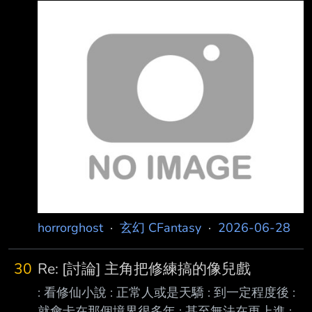
的設定 https://i.meee.com.tw/IuZDrNN.jpg 穆寧
望知道，但他沒有看過去QQ 7. 姜望實躍永恆 祝
雪收了個靈魂契約的黃毛歐洲外國人徒弟 契約
由邀請祂去世界的盡頭 前面曾經邀請過倉頡、
設定可以出同人本了 是不是徒弟H穆寧雪，穆寧
墨祖跟世尊，但都被拒絕 姜望也拒絕，開始揮
雪也要聽話而且還要敵對莫凡啊 太讚了吧！
劍殺在一起
NGA看到有人寫的靈魂契約設定不知道是真是
假？ 第一，生命綁定 第二，意識互通，深刻記
憶片段 第三，情緒時刻共鳴，不可以屏蔽 第
四，魂力反哺 第五，感知共享，視野，精神探
測，危險感應互通，也就是對方洗澡想不想看只
horrorghost
·
玄幻 CFantasy
·
2026-06-28
30
Re: [討論] 主角把修練搞的像兒戲
: 看修仙小說 : 正常人或是天驕 : 到一定程度後 :
就會卡在那個境界很多年 : 甚至無法在更上進 :