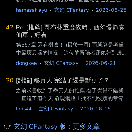
但是主角只是剛修練幾個月 : 大小境界隨便突破
hamasakiayu
·
玄幻 CFantasy
·
2026-06-25
: 搞的別人卡在那幾十年幾百年的 : 他說突破就
突破 : 整個就變的相當兒戲 : 大家看會有這種兒
42
Re: [推薦] 哥布林重度依賴，西幻慢節奏
戲的感覺嗎 這個還可以用服務讀者的爽感來說
仙草，好看
明 我比較會出戲的是換大地圖 然後之前看起來
第567章 還有機會！ (最後一頁) 而就算是考慮
是一派之長的境界 瞬間變雜魚就算了 甚至人均
中最壞最壞的情況，這位的冒險者運氣好到爆
金丹元嬰這種的 客棧的掌櫃是元嬰 然後客棧的
炸，以比萬分之一還小的概率 ，真的附身在了
dongkee
·
玄幻 CFantasy
·
2026-06-21
小二是金丹 但是前張地圖 門派的掌門是金丹 門
一隻紅龍幼崽的身上…… 眼下也大概率尚未成
派的太上長老是元嬰 我就會很想知道
年，頂多處於青年龍階段。 「只要能夠達到五
30
[討論] 蠱真人 完結了還是斷更了？
次進化的階段，說不定……」 在心中不斷鼓舞著
之前求書收到了蠱真人的推薦 看了覺得不錯就
自己，藻鱗沒有放棄希望。 畢竟眼下的他距離
一直追了但今天 發現網路上找不到後續的章節…
五次進化只差臨門一腳，只要能夠再吸收哪怕一
想請問這本是完結了嗎？還是已經腰斬了… --
點生命能量，他都將迎 來降臨到秘境之後的最
loht44
·
玄幻 CFantasy
·
2026-06-16
關鍵質變。 屆時，受限於正逐漸收縮的秘境邊
界，縱使真的有那麼一頭紅龍幼崽，也不得不脫
👉
玄幻 CFantasy 版：更多文章