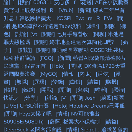
論] [
[標的] 00631L 安心多
f
[花邊] AE在小孩贍養
費官司上取得勝利
R:
[Vtub]
[新聞] 韓國三年半首
升息！韓股跌幅擴大，KOSPI
Fw:
re
R
FW
[閒
聊] 是JDG陣容不行還是Tabe沒料
[爆卦]
[閒聊
[棕
色]
[討論] [Vt
[閒聊] 七月手遊營收
[閒聊] 米池是
罪大惡極嗎
[閒聊] 終末地基建這次算簡化...嗎?
［奶
子］
[問題]
[閒聊] 雅迪絕區零聯動 COSER出裝秧
秧引社群議論
[FGO]
[新聞] 藍營AI深偽賴清德影片
民進黨：假冒元首
[Holo]
[閒聊] DK時隔1723天重
返國際賽決賽
[MyGO]
[情報
[內鬼]
[活俠]
[漫
畫]
[無職]
[異環]
[發錢]
[白銀]
[請益]
[購機]
[轉播]
[鐵道]
[開戰]
[閒聊]
[鬼滅]
[鳴潮]
[黑特]
快訊／
[分享］
[討論] [V
[閒聊] Josh
[蔚藍]新舊
[LIVE] CPBL例行賽
[Holo] Hololive Dreams已開服
[閒聊] Peyz太慘了吧
[情報] NV可能推出
5090SE(5080Ti)
[蔚藍] 檔案大小保機制
[請益]
DeepSeek 老闆內部會議
[情報] Siegel：追求苦命的