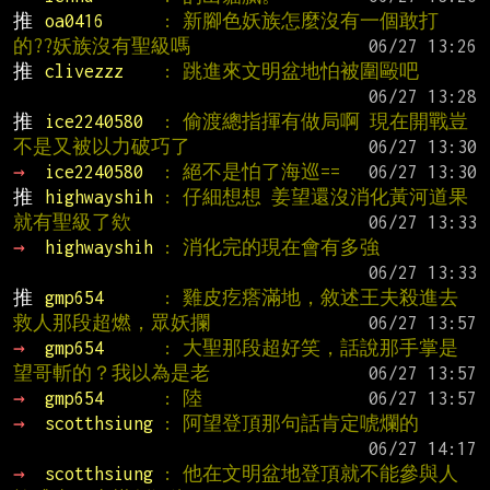
推 
oa0416      
: 新腳色妖族怎麼沒有一個敢打
的??妖族沒有聖級嗎
推 
clivezzz    
: 跳進來文明盆地怕被圍毆吧
推 
ice2240580  
: 偷渡總指揮有做局啊 現在開戰豈
不是又被以力破巧了
→ 
ice2240580  
: 絕不是怕了海巡==
推 
highwayshih 
: 仔細想想 姜望還沒消化黃河道果
就有聖級了欸
→ 
highwayshih 
: 消化完的現在會有多強
推 
gmp654      
: 雞皮疙瘩滿地，敘述王夫殺進去
救人那段超燃，眾妖攔
→ 
gmp654      
: 大聖那段超好笑，話說那手掌是
望哥斬的？我以為是老
→ 
gmp654      
: 陸
→ 
scotthsiung 
: 阿望登頂那句話肯定唬爛的
→ 
scotthsiung 
: 他在文明盆地登頂就不能參與人