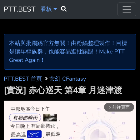
PTT.BEST
看板
本站與批踢踢官方無關！由粉絲整理製作！目標
是讓年輕族群，也能容易逛批踢踢！Make PTT
Great Again！
PTT.BEST 首頁
玄幻 CFantasy
[實況] 赤心巡天 第4章 月迷津渡
前往頁面
arrow_forward_ios