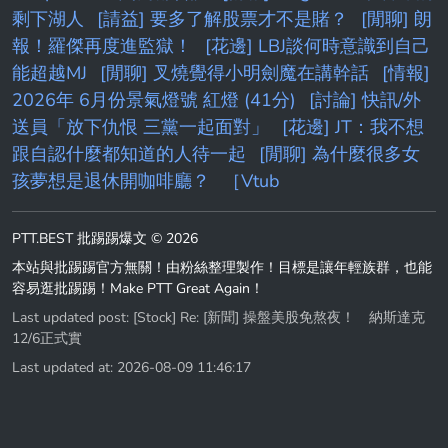
剩下湖人
[請益] 要多了解股票才不是賭？
[閒聊] 朗
報！羅傑再度進監獄！
[花邊] LBJ談何時意識到自己
能超越MJ
[閒聊] 叉燒覺得小明劍魔在講幹話
[情報]
2026年 6月份景氣燈號 紅燈 (41分)
[討論] 快訊/外
送員「放下仇恨 三黨一起面對」
[花邊] JT：我不想
跟自認什麼都知道的人待一起
[閒聊] 為什麼很多女
孩夢想是退休開咖啡廳？
［Vtub
PTT.BEST 批踢踢爆文 © 2026
本站與批踢踢官方無關！由粉絲整理製作！目標是讓年輕族群，也能
容易逛批踢踢！Make PTT Great Again！
Last updated post:
[Stock] Re: [新聞] 操盤美股免熬夜！ 納斯達克
12/6正式實
Last updated at: 2026-08-09 11:46:17