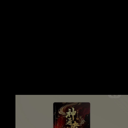
有 : 逆鱗小友我們等著你這樣的男人不是一個女
https://i.mopix.cc/XYzBhm.jpg
人
https://i.mopix.cc/d8x2zR.jpg 類型 玄幻 開頭會跟
以前的作品有連動 依然是一個玄幻世界，也依然
是一個少年成長 目前制定三