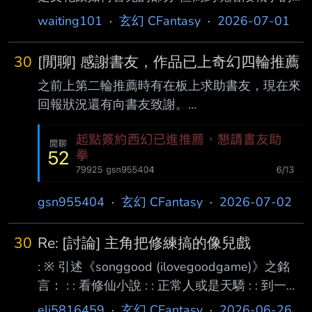
部分有點太開上帝視野了 蠻族也是還不錯 都冒
waiting101
·
玄幻 CFantasy
·
2026-07-01
充琅琊王了 何況是一個土著 但不太喜歡戰爭這
麼無敵的部分 各位覺得荊州王這段如何？ -----
30
[閒聊] 感謝書友，作品已上奇幻四輪推薦
Sent from JPTT on my iPhone -- 我想討論的是
之前上第二輪推薦時有在板上求助書友，現在來
無敵的部分啊哈哈哈 沒錯 我就是不喜歡這點
回報狀況還有向書友致謝。
https://i.mopix.cc/OmhjF8.jpg
https://i.mopix.cc/kHZMXj.jpg
https://i.mopix.cc/W4ERdr.jpg 跪謝各位書友助
拳，本作真的打穿四輪推薦了。 雖然第二卷大
膽切視角導致掉追讀讓我心驚膽跳，但還是憑著
gsn955404
·
玄幻 CFantasy
·
2026-07-02
高真追挺進四輪。 既然吃完四輪推薦讀者可以
放心養書了，因為後續應該是不用看追讀了，下
30
Re: [討論] 主角把修練搞的像兒戲
一階段的三江 也確實沒我的事XD 自己也打算先
: ※ 引述《songgood (ilovegoodgame)》之銘
免費寫到50萬字再考慮上架問題（現
言： : : 看修仙小說 : : 正常人或是天驕 : : 到一定
程度後 : : 就會卡在那個境界很多年 : : 甚至無法
eli5816459
·
玄幻 CFantasy
·
2026-06-26