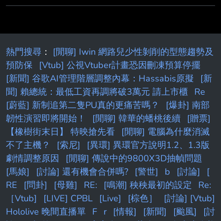
離其家 長的保護，與自己單獨作戰。 想到
熱門搜尋
：
[閒聊] Iwin 網路兒少性剝削的型態趨勢及
預防保
[Vtub] 公視Vtuber計畫恐因刪凍預算停擺
[新聞] 谷歌AI管理階層調整內幕：Hassabis原擬
[新
聞] 賴總統：最低工資再調將破3萬元 請上市櫃
Re
[蔚藍] 新制追第二隻PU真的更痛苦嗎？
[爆卦] 南部
韌性演習即將開始！
[閒聊] 韓華的蟠桃後續
[贈票]
【橡樹街末日】 特映搶先看
[閒聊] 電腦為什麼消滅
不了主機？
[索尼]
[異環] 異環官方說明1.2、1.3版
劇情調整原因
[閒聊] 傳說中的9800X3D抽幀問題
[馬娘]
[討論] 還有機會合併嗎?
[警世]
b
[討論]
[
RE
[問卦]
[母雞]
RE:
[鳴潮] 秧秧最初的設定
Re:
［Vtub]
[LIVE] CPBL
[Live]
[棕色］
[討論] [Vtub]
Hololive 晚間直播單
F
r
[情報]
[新聞]
[颱風]
[討