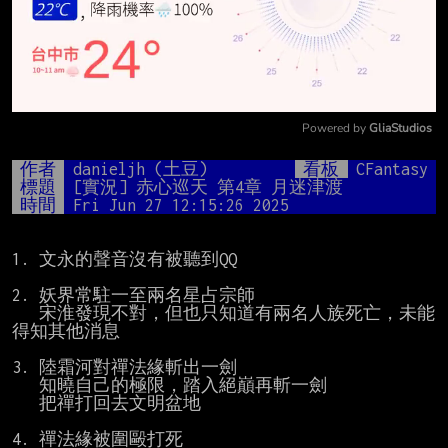
Powered by 
GliaStudios
Mute
作者
danieljh (土豆)
看板
CFantasy
標題
[實況] 赤心巡天 第4章 月迷津渡
時間
Fri Jun 27 12:15:26 2025
1. 文永的聲音沒有被聽到QQ

2. 妖界常駐一至兩名星占宗師

   宋淮發現不對，但也只知道有兩名人族死亡，未能
得知其他消息

3. 陸霜河對禪法緣斬出一劍

   知曉自己的極限，踏入絕巔再斬一劍

   把禪打回去文明盆地

4. 禪法緣被圍毆打死
