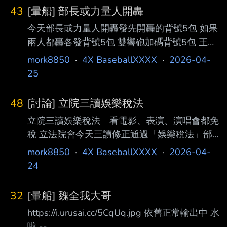
43
[暈船] 部長或力量人開轟
今天部長或力量人開轟發先開轟的背號5包 如果
兩人都轟各發背號5包 雙響砲加碼背號5包 王姓
打者開轟100P(稅前)5包 兩位王姓打者開轟加碼
mork8850
·
4X BaseballXXXX
·
2026-04-
100P(稅前)5包 讓洲際放煙火吧我邦!!!!! --
25
48
[討論] 立院三讀娛樂稅法
立院三讀娛樂稅法 看電影、表演、演唱會都免
稅 立法院會今天三讀修正通過「娛樂稅法」部
分條文，刪除，以及 各種競技比賽的娛樂稅。
mork8850
·
4X BaseballXXXX
·
2026-04-
所以電影票會降價嗎? I don't think so. --
24
32
[暈船] 魏全我大哥
https://i.urusai.cc/5CqUq.jpg 依舊正常輸出中 水
啦 --