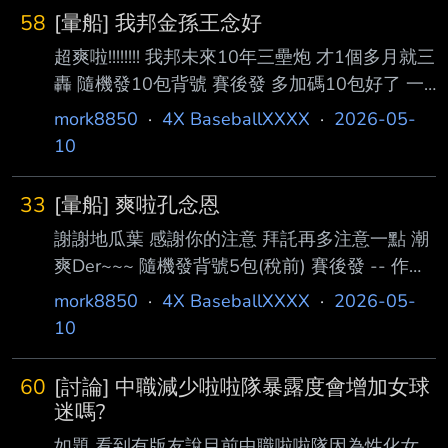
58
[暈船] 我邦金孫王念好
超爽啦!!!!!!!! 我邦未來10年三壘炮 才1個多月就三
轟 隨機發10包背號 賽後發 多加碼10包好了 一
共20包 --
mork8850
·
4X BaseballXXXX
·
2026-05-
10
33
[暈船] 爽啦孔念恩
謝謝地瓜葉 感謝你的注意 拜託再多注意一點 潮
爽Der~~~ 隨機發背號5包(稅前) 賽後發 -- 作者
nybbnan (毫無感情全是技巧) 看板
mork8850
·
4X BaseballXXXX
·
2026-05-
BaseballXXXX 標題 [閒聊] 桃園天氣 時間 Fri
10
May 8 16:39:41 2026 --
60
[討論] 中職減少啦啦隊暴露度會增加女球
迷嗎?
如題 看到有版友說目前中職啦啦隊因為性化女