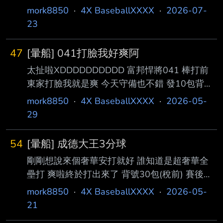
加碼5包背號
mork8850
·
4X BaseballXXXX
·
2026-07-
23
47
[暈船] 041打臉我好爽阿
太扯啦XDDDDDDDDDD 富邦悍將041 棒打前
東家打臉我就是爽 今天守備也不錯 發10包背號
賽後發 --
mork8850
·
4X BaseballXXXX
·
2026-05-
29
54
[暈船] 成德大王3分球
剛剛想說來個奢華安打就好 誰知道是超奢華全
壘打 爽啦終於打出來了 背號30包(稅前) 賽後發
-- 作者 nybbnan (毫無感情全是技巧) 看板
mork8850
·
4X BaseballXXXX
·
2026-05-
BaseballXXXX 標題 [閒聊] 桃園天氣 時間 Fri
21
May 8 16:39:41 2026 --