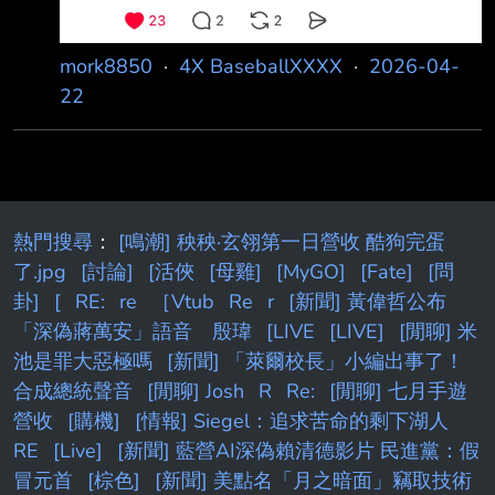
mork8850
·
4X BaseballXXXX
·
2026-04-
22
熱門搜尋
：
[鳴潮] 秧秧·玄翎第一日營收 酷狗完蛋
了.jpg
[討論]
[活俠
[母雞]
[MyGO]
[Fate]
[問
卦]
[
RE:
re
［Vtub
Re
r
[新聞] 黃偉哲公布
「深偽蔣萬安」語音 殷瑋
[LIVE
[LIVE]
[閒聊] 米
池是罪大惡極嗎
[新聞] 「萊爾校長」小編出事了！
合成總統聲音
[閒聊] Josh
R
Re:
[閒聊] 七月手遊
營收
[購機]
[情報] Siegel：追求苦命的剩下湖人
RE
[Live]
[新聞] 藍營AI深偽賴清德影片 民進黨：假
冒元首
[棕色]
[新聞] 美點名「月之暗面」竊取技術