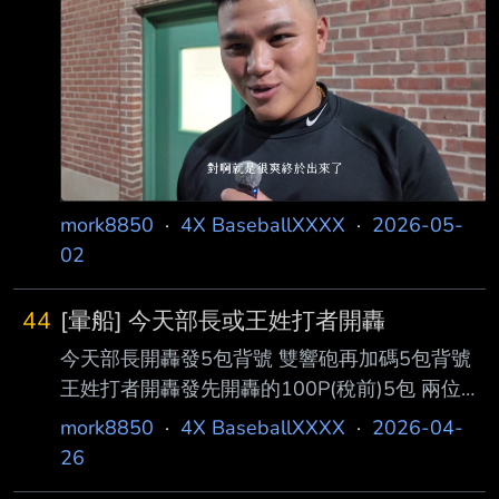
mork8850
·
4X BaseballXXXX
·
2026-05-
02
44
[暈船] 今天部長或王姓打者開轟
今天部長開轟發5包背號 雙響砲再加碼5包背號
王姓打者開轟發先開轟的100P(稅前)5包 兩位王
姓打者都開轟加碼100P(稅前)5包 雙響砲再加碼
mork8850
·
4X BaseballXXXX
·
2026-04-
100P(稅前)5包 推文請推邦邦洲際放煙火 --
26