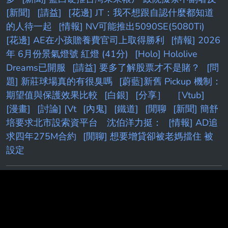
[新聞]
[請益]
[花邊] JT：我不想跟自認什麼都知道
的人待一起
[情報] NV可能推出5090SE(5080Ti)
[花邊] AE在小孩贍養費官司上取得勝利
[情報] 2026
年 6月份景氣燈號 紅燈 (41分)
[Holo] Hololive
Dreams已開服
[請益] 要多了解股票才不是賭？
[問
題] 新莊球場真的有很臭嗎
[蔚藍]新舊 Pickup 機制：
期望值與保護效果比較
[白銀]
[分享］
［Vtub]
[漫畫]
[討論] [Vt
[內鬼]
[鐵道]
[閒聊
[新聞] 簡舒
培要求北市設索資平台 沈伯洋力挺：
[情報] AD追
求四年275M合約
[閒聊] 想要增貸卻被老媽擋住 被
設定
PTT.BEST 批踢踢爆文 © 2026
本站與批踢踢官方無關！由粉絲整理製作！目標是讓年輕族群，也能
容易逛批踢踢！Make PTT Great Again！
Last updated post:
[TY_Research] Re: [颱風] 2613 白海豚