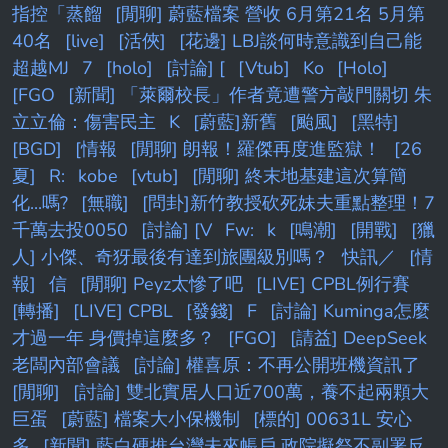
指控「蒸餾
[閒聊] 蔚藍檔案 營收 6月第21名 5月第
40名
[live]
[活俠]
[花邊] LBJ談何時意識到自己能
超越MJ
7
[holo]
[討論] [
[Vtub]
Ko
[Holo]
[FGO
[新聞] 「萊爾校長」作者竟遭警方敲門關切 朱
立立倫：傷害民主
K
[蔚藍]新舊
[颱風]
[黑特]
[BGD]
[情報
[閒聊] 朗報！羅傑再度進監獄！
[26
夏]
R:
kobe
[vtub]
[閒聊] 終末地基建這次算簡
化...嗎?
[無職]
[問卦]新竹教授砍死妹夫重點整理！7
千萬去投0050
[討論] [V
Fw:
k
[鳴潮]
[開戰]
[獵
人] 小傑、奇犽最後有達到旅團級別嗎？
快訊／
[情
報]
信
[閒聊] Peyz太慘了吧
[LIVE] CPBL例行賽
[轉播]
[LIVE] CPBL
[發錢]
F
[討論] Kuminga怎麼
才過一年 身價掉這麼多？
[FGO]
[請益] DeepSeek
老闆內部會議
[討論] 權喜原：不再公開班機資訊了
[閒聊]
[討論] 雙北實居人口近700萬，養不起兩顆大
巨蛋
[蔚藍] 檔案大小保機制
[標的] 00631L 安心
多
[新聞] 藍白硬推台灣未來帳戶 政院擬祭不副署反