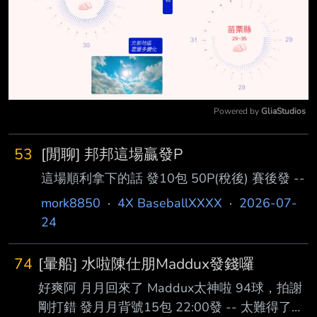
Powered by 
GliaStudios
Mute
53
[閒聊] 邦邦這場贏發P
這場順利拿下的話 發10包 50P(稅後) 賽後發 --
mork8850
·
4X BaseballXXXX
·
2026-07-
24
74
[暈船] 水啦陳仕朋Maddux發錢囉
好爽阿 月月回來了 Maddux太神啦 94球，拍謝
剛打錯 發月月背號15包 22:00發 -- 太難得了再