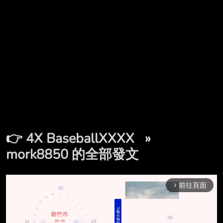
👉
4X BaseballXXXX
»
mork8850 的全部發文
前往頁面
arrow_forward_ios