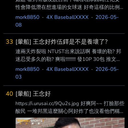
性會降低潛在想進場的女球迷 好奇這樣的比例
高嗎? 問卷調查一下 如果增加男性啦啦隊成員能
mork8850
·
4X BaseballXXXX
·
2026-05-
夠增加女性球迷入場率嗎? 當然球員的行銷更重
08
要 各大球團都有在做以球員為主題的主題日 有
體感越來越多的女球迷願意進場 -- 主要我看到
33
[暈船] 王念好炸伍鐸是不是養壞了?
噴啦啦隊的幾乎都不會進場，有進場的反而很多
連兩天炸裂啦 NTUST出來說話啊 養壞的勒? 邦
啦啦隊粉 因為我看到有人噴怎麼都沒帥哥在前
迷忍受多久的勒? 爽啦!!!!!!!!! 發10P 30包 推文請
面跳舞哈哈，把我大布布寶貝放哪? 對吧，追根
幫阿好加油 賽後發 --
究底還是天氣吧，誰不喜歡吹著冷氣舒舒服服的
mork8850
·
4X BaseballXXXX
·
2026-05-
看球? 看到不少人建議幹嘛不放男啦啦隊? 想問
03
你對OL主題日會覺得太超過嗎?
40
[暈船] 王念好
https://i.urusai.cc/9Qu2s.jpg 好爽阿~~ 打臉那些
酸民 一堆邦黑這麼關心阿好炸了也沒看他們稱
讚 發10包50P 推文請推 阿好好棒棒 賽後發 --